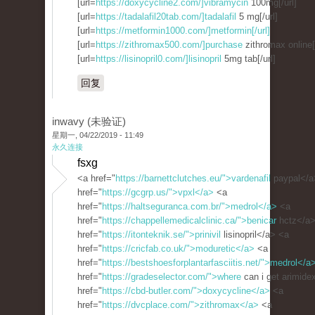
[url=
https://doxycycline2.com/]vibramycin
100mg[/url]
[url=
https://tadalafil20tab.com/]tadalafil
5 mg[/url]
[url=
https://metformin1000.com/]metformin[/url]
[url=
https://zithromax500.com/]purchase
zithromax online[/
[url=
https://lisinopril0.com/]lisinopril
5mg tab[/url]
回复
inwavy (未验证)
星期一, 04/22/2019 - 11:49
永久连接
fsxg
<a href="
https://barnettclutches.eu/">vardenafil
paypal</a
href="
https://gcgrp.us/">vpxl</a>
<a
href="
https://haltseguranca.com.br/">medrol</a>
<a
href="
https://chappellemedicalclinic.ca/">benicar
hctz</a>
href="
https://itonteknik.se/">prinivil
lisinopril</a> <a
href="
https://cricfab.co.uk/">moduretic</a>
<a
href="
https://bestshoesforplantarfasciitis.net/">medrol</a
href="
https://gradeselector.com/">where
can i get arimide
href="
https://cbd-butler.com/">doxycycline</a>
<a
href="
https://dvcplace.com/">zithromax</a>
<a