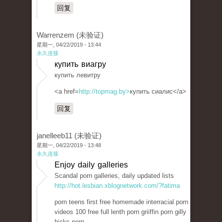
回复
Warrenzem (未验证)
星期一, 04/22/2019 - 13:44
永久连接
купить виагру
купить левитру
<a href=
http://topmag.by>
купить сиалис</a>
回复
janelleeb11 (未验证)
星期一, 04/22/2019 - 13:48
永久连接
Enjoy daily galleries
Scandal porn galleries, daily updated lists
http://hot.lesbian.xblognetwork.com/?fatima
porn teens first free homemade interracial porn
videos 100 free full lenth porn griiffin porn gilly
hicks porn