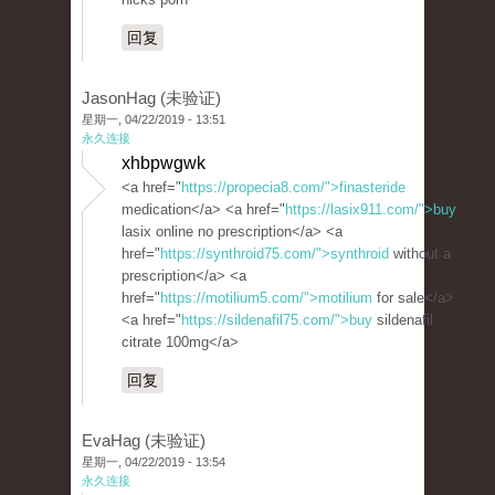
回复
JasonHag (未验证)
星期一, 04/22/2019 - 13:51
永久连接
xhbpwgwk
<a href="
https://propecia8.com/">finasteride
medication</a> <a href="
https://lasix911.com/">buy
lasix online no prescription</a> <a
href="
https://synthroid75.com/">synthroid
without a
prescription</a> <a
href="
https://motilium5.com/">motilium
for sale</a>
<a href="
https://sildenafil75.com/">buy
sildenafil
citrate 100mg</a>
回复
EvaHag (未验证)
星期一, 04/22/2019 - 13:54
永久连接