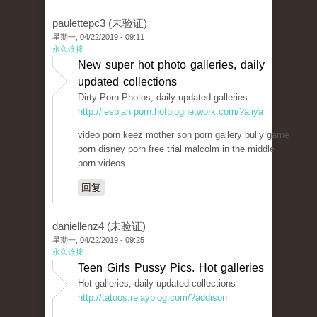
paulettepc3 (未验证)
星期一, 04/22/2019 - 09:11
永久连接
New super hot photo galleries, daily
updated collections
Dirty Porn Photos, daily updated galleries
http://lesbian.porn.hotblognetwork.com/?aliya
video porn keez mother son porn gallery bully game
porn disney porn free trial malcolm in the middle
porn videos
回复
daniellenz4 (未验证)
星期一, 04/22/2019 - 09:25
永久连接
Teen Girls Pussy Pics. Hot galleries
Hot galleries, daily updated collections
http://tatoos.relayblog.com/?addison