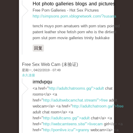
Hot photo galleries blogs and pictures
Free Porn Galleries - Hot Sex Pictures
http://simpsons.porn.xblognetwork.com/?susana
tenchi muyo porn amatuers with porn stars pointed
patent leather shoe fetish porn who is the dirtiest
porn slut porn movie galleries trinity bukkake
回复
Free Sex Web Cam (未验证)
星期一, 04/22/2019 - 07:49
永久连接
irmdvpqu
<a href="
http://adultchatrooms.gq/">adult
chat
rooms</a> <a
href="
http://adultwebcamchat.stream/">free
adult
webcam</a> <a href="
http://adultchatroom.ga/">free
adult chat room</a> <a
href="
http://adultcams.gq/">adult
chat</a> <a
href="
http://webcamteens.site/">livecam
girl</a> <a
href="
http://pornlive.icu/">granny
webcam</a> <a