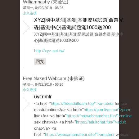
Williamnashy (未验证)
星期一, 04/22/2019 - 06:26
永久连接
XYZ|國中基測|基測|基測歷屆試題|命題光
碟|基測中心|基測試題滿1000送200
XYZ|國中基測|基測|基測歷屆試題|命題光碟|基測中
心|基測試題滿1000送200
http://xyz.net.tw/
回复
Free Naked Webcam (未验证)
星期一, 04/22/2019 - 06:26
永久连接
uycrimfr
<a href="
https://freeadultcam.top/">amateur
female
masturbation</a> <a href="
https://pornlive.icu/">porn
live</a> <a href="
https://freewebcamchat.fun/">online
sex chat</a> <a href="
https://adultchat.fun/">adult
chat</a> <a
href="
https://webcamamateur.site/">amateur
webcam