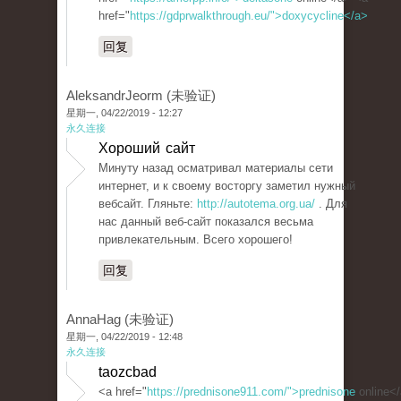
href="
https://gdprwalkthrough.eu/">doxycycline</a>
回复
AleksandrJeorm (未验证)
星期一, 04/22/2019 - 12:27
永久连接
Хороший сайт
Минуту назад осматривал материалы сети
интернет, и к своему восторгу заметил нужный
вебсайт. Гляньте:
http://autotema.org.ua/
. Для
нас данный веб-сайт показался весьма
привлекательным. Всего хорошего!
回复
AnnaHag (未验证)
星期一, 04/22/2019 - 12:48
永久连接
taozcbad
<a href="
https://prednisone911.com/">prednisone
online<