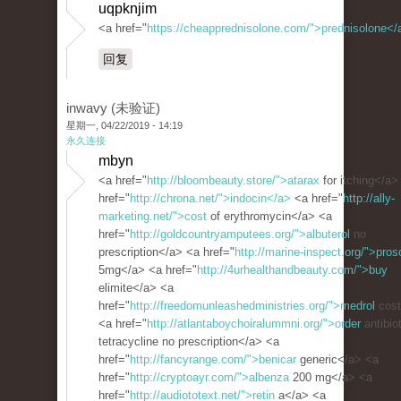
uqpknjim
<a href="
https://cheapprednisolone.com/">prednisolone</
回复
inwavy (未验证)
星期一, 04/22/2019 - 14:19
永久连接
mbyn
<a href="
http://bloombeauty.store/">atarax
for itching</a>
href="
http://chrona.net/">indocin</a>
<a href="
http://ally-
marketing.net/">cost
of erythromycin</a> <a
href="
http://goldcountryamputees.org/">albuterol
no
prescription</a> <a href="
http://marine-inspect.org/">pros
5mg</a> <a href="
http://4urhealthandbeauty.com/">buy
elimite</a> <a
href="
http://freedomunleashedministries.org/">medrol
cost
<a href="
http://atlantaboychoiralummni.org/">order
antibio
tetracycline no prescription</a> <a
href="
http://fancyrange.com/">benicar
generic</a> <a
href="
http://cryptoayr.com/">albenza
200 mg</a> <a
href="
http://audiototext.net/">retin
a</a> <a