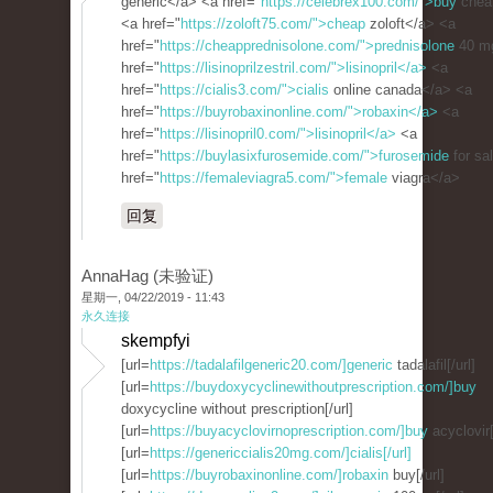
generic</a> <a href="
https://celebrex100.com/">buy
chea
<a href="
https://zoloft75.com/">cheap
zoloft</a> <a
href="
https://cheapprednisolone.com/">prednisolone
40 m
href="
https://lisinoprilzestril.com/">lisinopril</a>
<a
href="
https://cialis3.com/">cialis
online canada</a> <a
href="
https://buyrobaxinonline.com/">robaxin</a>
<a
href="
https://lisinopril0.com/">lisinopril</a>
<a
href="
https://buylasixfurosemide.com/">furosemide
for sa
href="
https://femaleviagra5.com/">female
viagra</a>
回复
AnnaHag (未验证)
星期一, 04/22/2019 - 11:43
永久连接
skempfyi
[url=
https://tadalafilgeneric20.com/]generic
tadalafil[/url]
[url=
https://buydoxycyclinewithoutprescription.com/]buy
doxycycline without prescription[/url]
[url=
https://buyacyclovirnoprescription.com/]buy
acyclovir[
[url=
https://genericcialis20mg.com/]cialis[/url]
[url=
https://buyrobaxinonline.com/]robaxin
buy[/url]