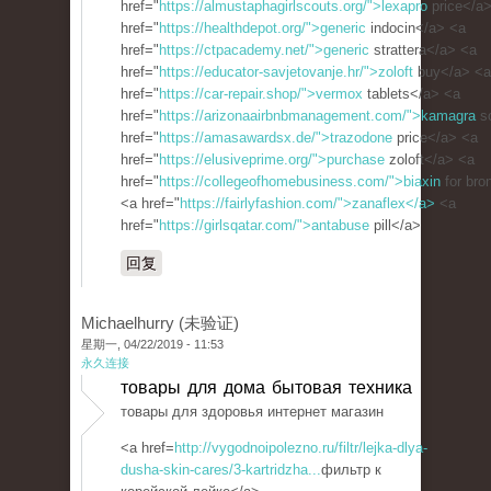
href="
https://almustaphagirlscouts.org/">lexapro
price</a
href="
https://healthdepot.org/">generic
indocin</a> <a
href="
https://ctpacademy.net/">generic
strattera</a> <a
href="
https://educator-savjetovanje.hr/">zoloft
buy</a> <a
href="
https://car-repair.shop/">vermox
tablets</a> <a
href="
https://arizonaairbnbmanagement.com/">kamagra
so
href="
https://amasawardsx.de/">trazodone
price</a> <a
href="
https://elusiveprime.org/">purchase
zoloft</a> <a
href="
https://collegeofhomebusiness.com/">biaxin
for bro
<a href="
https://fairlyfashion.com/">zanaflex</a>
<a
href="
https://girlsqatar.com/">antabuse
pill</a>
回复
Michaelhurry (未验证)
星期一, 04/22/2019 - 11:53
永久连接
товары для дома бытовая техника
товары для здоровья интернет магазин
<a href=
http://vygodnoipolezno.ru/filtr/lejka-dlya-
dusha-skin-cares/3-kartridzha...
фильтр к