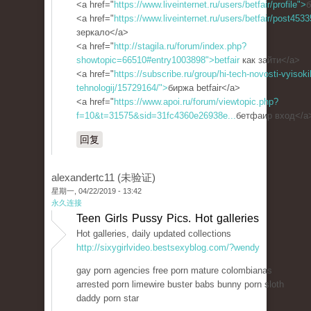
<a href="
https://www.liveinternet.ru/users/betfair/profile">
б
<a href="
https://www.liveinternet.ru/users/betfair/post453
зеркало</a>
<a href="
http://stagila.ru/forum/index.php?
showtopic=66510#entry1003898">betfair
как зайти</a>
<a href="
https://subscribe.ru/group/hi-tech-novosti-vyisoki
tehnologij/15729164/">
биржа betfair</a>
<a href="
https://www.apoi.ru/forum/viewtopic.php?
f=10&t=31575&sid=31fc4360e26938e...
бетфаир вход</a
回复
alexandertc11 (未验证)
星期一, 04/22/2019 - 13:42
永久连接
Teen Girls Pussy Pics. Hot galleries
Hot galleries, daily updated collections
http://sixygirlvideo.bestsexyblog.com/?wendy
gay porn agencies free porn mature colombianas
arrested porn limewire buster babs bunny porn sloth
daddy porn star