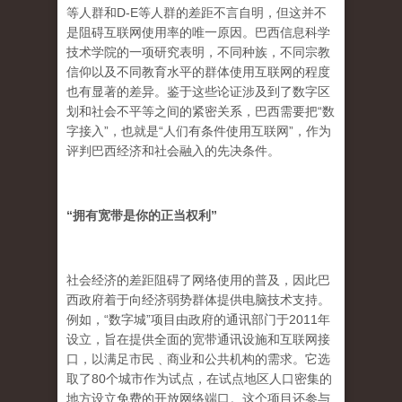
等人群和D-E等人群的差距不言自明，但这并不
是阻碍互联网使用率的唯一原因。巴西信息科学
技术学院的一项研究表明，不同种族，不同宗教
信仰以及不同教育水平的群体使用互联网的程度
也有显著的差异。鉴于这些论证涉及到了数字区
划和社会不平等之间的紧密关系，巴西需要把“数
字接入”，也就是“人们有条件使用互联网”，作为
评判巴西经济和社会融入的先决条件。
“
拥有宽带是你的正当权利
”
社会经济的差距阻碍了网络使用的普及，因此巴
西政府着于向经济弱势群体提供电脑技术支持。
例如，“数字城”项目由政府的通讯部门于2011年
设立，旨在提供全面的宽带通讯设施和互联网接
口，以满足市民﹑商业和公共机构的需求。它选
取了80个城市作为试点，在试点地区人口密集的
地方设立免费的开放网络端口。这个项目还参与