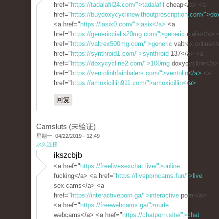
href="
https://tadalafil24.com/">tadalafil
cheap</a> <a
href="
https://buydoxycyclinewithoutprescription.com/">do
<a href="
https://lasix0.com/">lasix</a>
<a
href="
https://genericcialis20mg.com/">generic
cialis</a> 
href="
https://valtrex500mg.com/">generic
valtrex online<
href="
https://synthroid1.com/">synthroid
137</a> <a
href="
https://doxycycline2.com/">100mg
doxycycline</a>
href="
https://ventolinhfainhalers.com/">ventolin</a>
<a
href="
https://amoxicillin911.com/">amoxicillin</a>
回复
Camsluts (未验证)
星期一, 04/22/2019 - 12:49
永久连接
ikszcbjb
<a href="
https://freelivesexchat.live/">online
fucking</a> <a href="
https://liveporncams.fun/">live
sex cams</a> <a
href="
https://interactiveporn.ga/">interactive
porn</a>
<a href="
https://freewebcams.ga/">nude
webcams</a> <a href="
https://chatporn.site/">chat