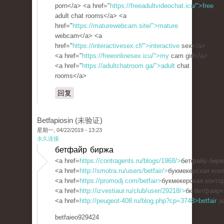
porn</a> <a href="
https://freeadultvideochat.icu/">free
adult chat rooms</a> <a
href="
https://maturewebcam.site/">mature
webcam</a> <a
href="
https://interactivesex.cf/">interactive
sex</a>
<a href="
https://freeonlinesex.icu/">my
cam girl</a>
<a href="
https://adultchatroom.ga/">adult
chat
rooms</a>
回复
Betfapiosin (未验证)
星期一, 04/22/2019 - 13:23
永久连接
бетфайр биржа
<a href=
https://contragents.ru/blogs/1968/>
бетфайр бирж
<a href=
http://smotra.ru/users/betfair/>
букмекерская конт
<a href=
https://promodj.com/betfair>
букмекерская контор
<a href=
http://izvestiaur.ru/club/user/29218/>
бк бетфаир<
<a href=
http://peugeot-408.ru/blog.php?cp=3748>betfair
зе
betfaieo929424