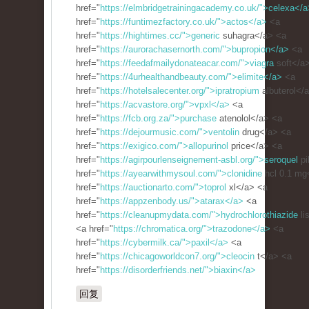
href="
https://elmbridgetrainingacademy.co.uk/">celexa</a
href="
https://funtimezfactory.co.uk/">actos</a>
<a
href="
https://hightimes.cc/">generic
suhagra</a> <a
href="
https://aurorachasernorth.com/">bupropion</a>
<a
href="
https://feedafmailydonateacar.com/">viagra
soft</a
href="
https://4urhealthandbeauty.com/">elimite</a>
<a
href="
https://hotelsalecenter.org/">ipratropium
albuterol</
href="
https://acvastore.org/">vpxl</a>
<a
href="
https://fcb.org.za/">purchase
atenolol</a> <a
href="
https://dejourmusic.com/">ventolin
drug</a> <a
href="
https://exigico.com/">allopurinol
price</a> <a
href="
https://agirpourlenseignement-asbl.org/">seroquel
pi
href="
https://ayearwithmysoul.com/">clonidine
hcl 0.1 mg
href="
https://auctionarto.com/">toprol
xl</a> <a
href="
https://appzenbody.us/">atarax</a>
<a
href="
https://cleanupmydata.com/">hydrochlorothiazide
li
<a href="
https://chromatica.org/">trazodone</a>
<a
href="
https://cybermilk.ca/">paxil</a>
<a
href="
https://chicagoworldcon7.org/">cleocin
t</a> <a
href="
https://disorderfriends.net/">biaxin</a>
回复