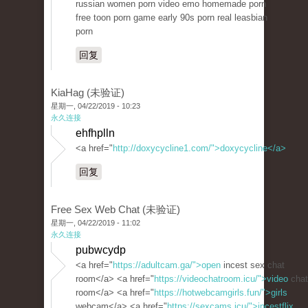
russian women porn video emo homemade porn
free toon porn game early 90s porn real leasbian
porn
回复
KiaHag (未验证)
星期一, 04/22/2019 - 10:23
永久连接
ehfhplln
<a href="
http://doxycycline1.com/">doxycycline</a>
回复
Free Sex Web Chat (未验证)
星期一, 04/22/2019 - 11:02
永久连接
pubwcydp
<a href="
https://adultcam.ga/">open
incest sex chat
room</a> <a href="
https://videochatroom.icu/">video
chat
room</a> <a href="
https://hotwebcamgirls.fun/">girls
webcam</a> <a href="
https://sexcams.icu/">incestflix