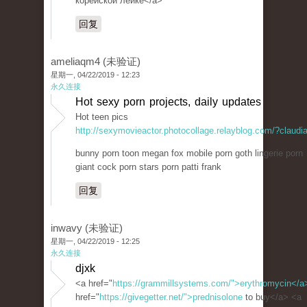
корейской лейке</a>
回复
ameliaqm4 (未验证)
星期一, 04/22/2019 - 12:23
永久连接
Hot sexy porn projects, daily updates
Hot teen pics
http://sexymovieactor.photocollage.relayblog.com/?claudi
bunny porn toon megan fox mobile porn goth lingerie porn
giant cock porn stars porn patti frank
回复
inwavy (未验证)
星期一, 04/22/2019 - 12:25
永久连接
djxk
<a href="
https://grammillsystems.com/">erythromycin</a
href="
https://givegetter.net/">prednisolone
to buy</a> <a