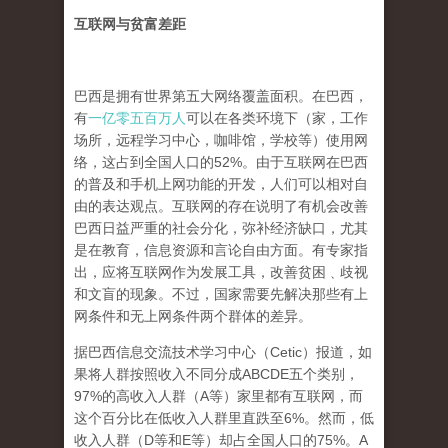
互联网与贫富差距
巴西是拥有世界第五大网络覆盖面积。在巴西，
有
一亿零五百万人
可以在各类环境下（家，工作
场所，远程学习中心，咖啡馆，学校等）使用网
络，这占到全国人口的52%。由于互联网在巴西
的普及和手机上网功能的开发，人们可以相对自
由的表达观点。互联网的存在说明了有机会改善
巴西日益严重的社会分化，弥补经济缺口，尤其
是在教育，信息资源和言论自由方面。有专家指
出，应将互联网作为发展工具，改善贫困﹑歧视
和文盲的现象。不过，国家需要先解决那些有上
网条件和无上网条件两个群体的差异。
据巴西信息交流技术学习中心（Cetic）报道，如
果将人群按照收入不同分成ABCDE五个类别，
97%的高收入人群（A等）家里都有互联网，而
这个百分比在低收入人群里直跌至6%。然而，低
收入人群（D等和E等）却占全国人口的75%。A