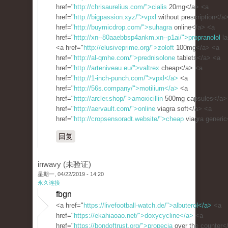
href="
http://chrisaurelius.com/">cialis
20mg</a> <a
href="
http://bigpassion.xyz/">vpxl
without prescription</a
href="
http://buymicdrop.com/">suhagra
online</a> <a
href="
http://xn--80aaebbsp4ankm.xn--p1ai/">propranolol
la
<a href="
http://elusiveprime.org/">zoloft
100mg</a> <a
href="
http://al-qmhe.com/">prednisolone
tablets</a> <a
href="
http://arteniveau.eu/">valtrex
cheap</a> <a
href="
http://1-inch-punch.com/">vpxl</a>
<a
href="
http://56s.company/">motilium</a>
<a
href="
http://arcler.shop/">amoxicillin
500mg capsules</a>
href="
http://aervault.com/">online
viagra soft</a> <a
href="
http://cropsensoradt.website/">cheap
viagra generi
回复
inwavy (未验证)
星期一, 04/22/2019 - 14:20
永久连接
fbgn
<a href="
https://livefootball-watch.de/">albuterol</a>
<a
href="
https://ekahiaoao.net/">doxycycline</a>
<a
href="
https://bondoftrust.org/">propecia
over the counter<