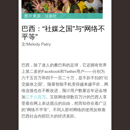
图片来源：法新社
巴西：“社媒之国”与“网络不
平等”
文/
Melody Patry
巴西，除了迷人的桑巴和的足球，它还拥有世界
上第二多的Facebook和Twitter用户——分别为
六千五百万和四千一百二十万，是不折不扣的“社
交媒体之国”。随着智能手机变得越来越平价，网
络连接也在不断改进，预计用户数量近年还会增
加
三千八百万
。互联网使得数百万计的巴西人享
受着在网上表达观点的自由，然而却存在着广泛
的“网络不平等”。不同人群对网络的使用反映着
巴西社会内部巨大的经济差距。