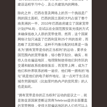
建设远程学习中心，及公共建筑内的网络。
除此之外，巴西在普及网络上的另一个挑战是广
阔的国土面积。巴西的国土面积大约占据了整个
南美洲的一半。2010年巴西政府建立了国家宽带
计划(PNLB)，尝试以在全国范围安装光缆的方式
来确保低收入人群的宽带使用。然而，这个国家
网络计划只涵盖了巴西利亚和25个州的首府，而
忽略了北部地区。这种不均衡分配的结果是一场
名为“拥有宽带是你的正当权利”的运动，要求全
国范围内的宽带服务，缩小数字划分。确实，有
些人住在偏远地区，地理限制使得他们到市区的
交通和邮政系统都很落后，而宽带上网，成为了
他们和外界联系的唯一途径。他们唯一拥有的“地
址”就是他们的电子邮件地址。这一点对于生活在
城市穷困地区（比如里约热内卢的贫民窟）的人
也是如此。
“拥有宽带是你的正当权利”运动的提议之一，就
是敦促原国家垄断运营商Telebras提供全面覆盖
的宽带网络，使得大部偏远地区的人们也可以上