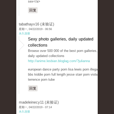
sex</a>
回复
tabathayv16 (未验证)
星期一, 04/22/2019 - 06:56
永久连接
Sexy photo galleries, daily updated
collections
Browse over 500 000 of the best porn galleries,
daily updated collections
http://anime.lesbian.bloglag.com/?julianna
european dance party porn lisa lewis porn illegal
bbs kiddie porn full length jesse starr porn viola
terrence porn tube
回复
madeleinecy11 (未验证)
星期一, 04/22/2019 - 07:14
永久连接