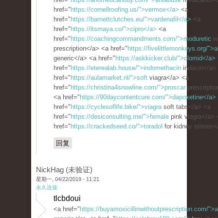
href="
https://cornellroofing.us/">vermox</a>
<a
href="
https://barnettclutches.eu/">vardenafil</a>
<a
href="
https://itsmaya.co/">cipro</a>
<a
href="
https://coachingcommandments.com/">moduretic
wi
prescription</a> <a href="
https://fivelittlemonkeys.org/">
generic</a> <a href="
https://askkicker.club/">clomid</a>
href="
https://eterealab.house/">indomethacin
indocin</a>
href="
https://aulamarket.nl/">soft
viagra</a> <a
href="
https://christina4snowline.com/">proscar
prescripti
<a href="
https://90daycontentcure.com/">dapoxetine</a>
href="
https://cyclesoflife.bike/">viagra
soft tabs</a> <a
href="
https://desiconsulting.me/">female
pink viagra</a> 
href="
https://crackedseed.co/">toradol
for kidney stones<
回复
NickHag (未验证)
星期一, 04/22/2019 - 11:21
永久连接
tlcbdoui
<a href="
https://buyamoxicillinwithoutprescription.com/">a