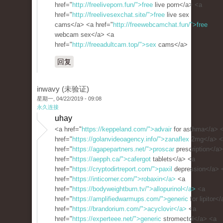
href="
http://freeliveporn.fun/">free
live porn</a> <a
href="
http://freelivesexchat.site/">free
live sex
cams</a> <a href="
http://freewebcamchat.fun/">free
webcam sex</a> <a
href="
http://freeadultcam.top/">sex
cams</a>
回复
inwavy (未验证)
星期一, 04/22/2019 - 09:08
永久连接
uhay
<a href="
https://keppeland.com/">advair
for asthma</a> 
href="
https://golanvideoagency.info/">zanaflex
2mg</a> <
href="
https://agapepartners.net/">proscar
prescription</a
href="
https://aepph.ca/">cafergot
tablets</a> <a
href="
https://cryptodirtreport.com/">paxil
depression</a> 
href="
https://inticorner.com/">robaxin</a>
<a
href="
https://bodyweightburn.tv/">allopurinol</a>
<a
href="
https://amplifiedwarmups.com/">generic
for lipitor<
href="
https://brandorium.com/">acyclovir</a>
<a
href="
https://experteee.net/">generic
stromectol</a> <a