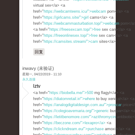
virtual sex</a> <a
href="
https://webcamteens.icu/">webcam
porn</a> <a
href="
https://girlcams.site/">girl
cams</a> <a
href="
https://webcammasturbation.top/">webcam
porn</a
<a href="
https://freesexcam.top/">free
sex cam</a> <a
href="
https://freeonlinesex.top/">free
sex cam</a> <a
href="
https://camsites.stream/">cam
sites</a>
回复
inwavy (未验证)
星期一, 04/22/2019 - 11:10
永久连接
lztv
<a href="
https://biobella.me/">500
mg flagyl</a> <a
href="
https://diatomretail.ir/">where
to buy xenical</a> <a
href="
https://analogdigitaldesign.com.au/">proscar
price<
href="
https://colegioavemaria.org/">generic
buspar</a> <
href="
https://letitbenomore.com/">azithromycin
antibiotic
href="
https://beczone.com/">lexapro</a>
<a
href="
https://clickndream.eu/">purchase
amoxil</a> <a
href="
https://ahomeucanbuy.com/">antabuse
medication<