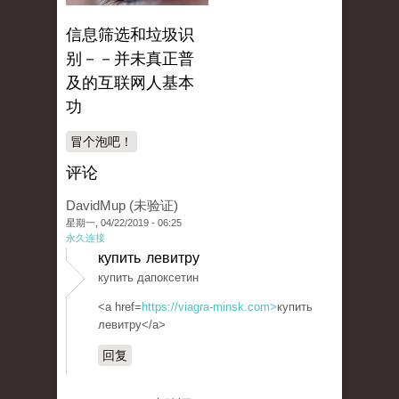
信息筛选和垃圾识
别－－并未真正普
及的互联网人基本
功
冒个泡吧！
评论
DavidMup (未验证)
星期一, 04/22/2019 - 06:25
永久连接
купить левитру
купить дапоксетин
<a href=
https://viagra-minsk.com>
купить
левитру</a>
回复