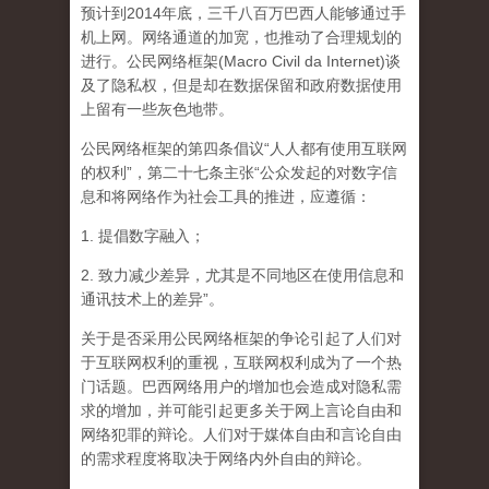
预计到2014年底，三千八百万巴西人能够通过手
机上网。网络通道的加宽，也推动了合理规划的
进行。公民网络框架(Macro Civil da Internet)谈
及了隐私权，但是却在数据保留和政府数据使用
上留有一些灰色地带。
公民网络框架的第四条倡议“人人都有使用互联网
的权利”，第二十七条主张“公众发起的对数字信
息和将网络作为社会工具的推进，应遵循：
1. 提倡数字融入；
2. 致力减少差异，尤其是不同地区在使用信息和
通讯技术上的差异”。
关于是否采用公民网络框架的争论引起了人们对
于互联网权利的重视，互联网权利成为了一个热
门话题。巴西网络用户的增加也会造成对隐私需
求的增加，并可能引起更多关于网上言论自由和
网络犯罪的辩论。人们对于媒体自由和言论自由
的需求程度将取决于网络内外自由的辩论。