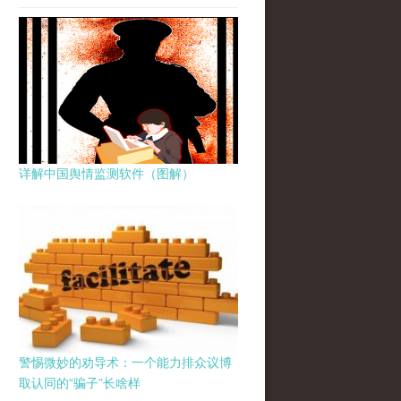
详解中国舆情监测软件（图解）
警惕微妙的劝导术：一个能力排众议博
取认同的“骗子”长啥样