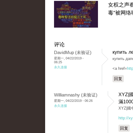
女权之声春
毒”被网络
评论
купить л
DavidMup (未验证)
星期一, 04/22/2019 -
купить дап
06:25
永久连接
<a href=
htt
回复
XYZ
Williamnashy (未验证)
星期一, 04/22/2019 - 06:26
滿100
永久连接
XYZ|
http://xy
回复