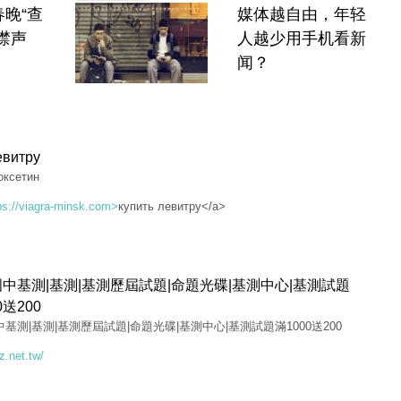
晚“查
媒体越自由，年轻
噤声
人越少用手机看新
闻？
евитру
оксетин
ps://viagra-minsk.com>
купить левитру</a>
|國中基測|基測|基測歷屆試題|命題光碟|基測中心|基測試題
0送200
國中基測|基測|基測歷屆試題|命題光碟|基測中心|基測試題滿1000送200
z.net.tw/