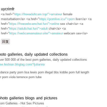
uycrimfr
<a href="
https://freeadultcam.top/">amateur
female
masturbation</a> <a href="
https://pornlive.icu/">porn
live</a> <a
href="
https://freewebcamchat.fun/">online
sex chat</a> <a
href="
https://adultchat.fun/">adult
chat</a> <a
href="
https://webcamamateur.site/">amateur
webcam sex</a>
回复
oto galleries, daily updated collections
er 500 000 of the best porn galleries, daily updated collections
ime.lesbian.bloglag.com/?julianna
ance party porn lisa lewis porn illegal bbs kiddie porn full length
rr porn viola terrence porn tube
hoto galleries blogs and pictures
orn Galleries - Hot Sex Pictures