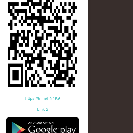
https://tr.im/hN4K9
Link 2
standard-icon-googleplay-app-store.png