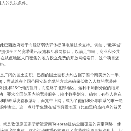
融入的先决条件。
此巴西政府着于向经济弱势群体提供电脑技术支持。例如，“数字城”
旨在提供全面的宽带通讯设施和互联网接口，以满足市民﹑商业和公共
，在试点地区人口密集的地方设立免费的开放网络端口。这个项目还
络。
是广阔的国土面积。巴西的国土面积大约占据了整个南美洲的一半。
NLB)，尝试以在全国范围安装光缆的方式来确保低收入人群的宽带使
利亚和25个州的首府，而忽略了北部地区。这种不均衡分配的结果
运动，要求全国范围内的宽带服务，缩小数字划分。确实，有些人住在
和邮政系统都很落后，而宽带上网，成为了他们和外界联系的唯一途
子邮件地址。这一点对于生活在城市穷困地区（比如里约热内卢的贫民
就是敦促原国家垄断运营商Telebras提供全面覆盖的宽带网络，使
该提议的失败，这个运动的重心转移到了宽带连接质量标准化上，比