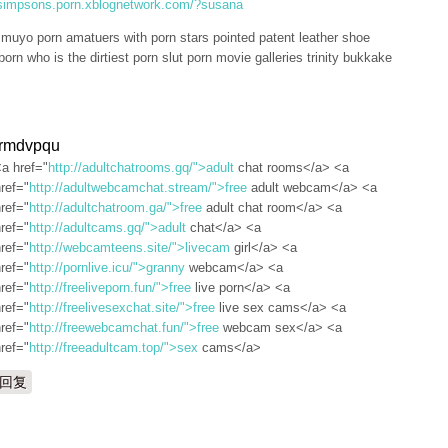
/simpsons.porn.xblognetwork.com/?susana
 muyo porn amatuers with porn stars pointed patent leather shoe
 porn who is the dirtiest porn slut porn movie galleries trinity bukkake
irmdvpqu
a href="
http://adultchatrooms.gq/">adult
chat rooms</a> <a
ref="
http://adultwebcamchat.stream/">free
adult webcam</a> <a
ref="
http://adultchatroom.ga/">free
adult chat room</a> <a
ref="
http://adultcams.gq/">adult
chat</a> <a
ref="
http://webcamteens.site/">livecam
girl</a> <a
ref="
http://pornlive.icu/">granny
webcam</a> <a
ref="
http://freeliveporn.fun/">free
live porn</a> <a
ref="
http://freelivesexchat.site/">free
live sex cams</a> <a
ref="
http://freewebcamchat.fun/">free
webcam sex</a> <a
ref="
http://freeadultcam.top/">sex
cams</a>
回复