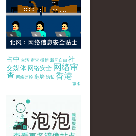
占中
社
台湾
审查
微博
新闻自由
网络审
交媒体
网络安全
查
香港
翻墙
网络监控
隐私
更多
pao-pao-banner-mirror-site-120814.jpg