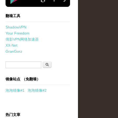
翻墙工具
ShadowVPN
Your Freedom
倩影VPN网络加速器
XX-Net
GranGorz
搜索表单
搜索
镜像站点 （免翻墙）
泡泡
镜像
#1
泡泡
镜像#2
热门文章