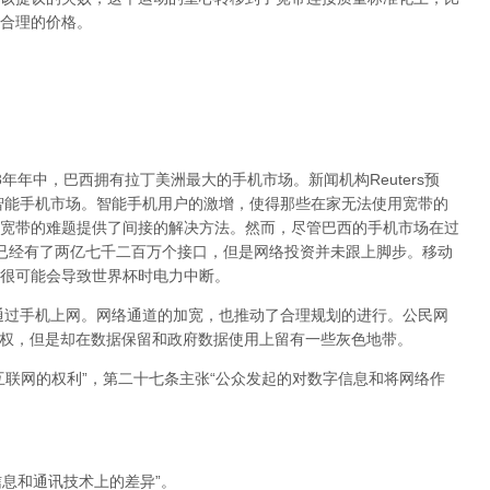
合理的价格。
13年年中，巴西拥有拉丁美洲最大的手机市场。新闻机构Reuters预
大智能手机市场。智能手机用户的激增，使得那些在家无法使用宽带的
宽带的难题提供了间接的解决方法。然而，尽管巴西的手机市场在过
已经有了两亿七千二百万个接口，但是网络投资并未跟上脚步。移动
很可能会导致世界杯时电力中断。
够通过手机上网。网络通道的加宽，也推动了合理规划的进行。公民网
net)谈及了隐私权，但是却在数据保留和政府数据使用上留有一些灰色地带。
互联网的权利”，第二十七条主张“公众发起的对数字信息和将网络作
信息和通讯技术上的差异”。