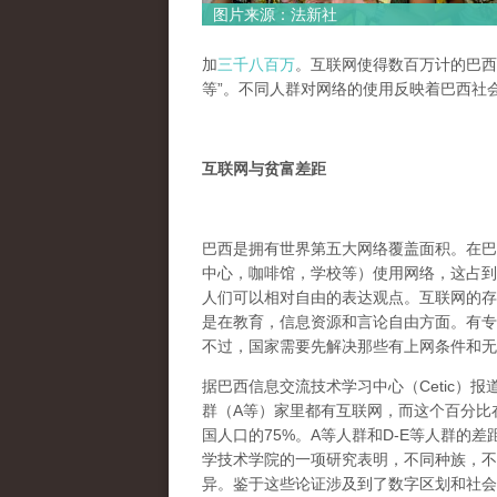
图片来源：法新社
加
三千八百万
。互联网使得数百万计的巴西
等”。不同人群对网络的使用反映着巴西社
互联网与贫富差距
巴西是拥有世界第五大网络覆盖面积。在巴
中心，咖啡馆，学校等）使用网络，这占到
人们可以相对自由的表达观点。互联网的存
是在教育，信息资源和言论自由方面。有专
不过，国家需要先解决那些有上网条件和无
据巴西信息交流技术学习中心（Cetic）报
群（A等）家里都有互联网，而这个百分比
国人口的75%。A等人群和D-E等人群的
学技术学院的一项研究表明，不同种族，不
异。鉴于这些论证涉及到了数字区划和社会