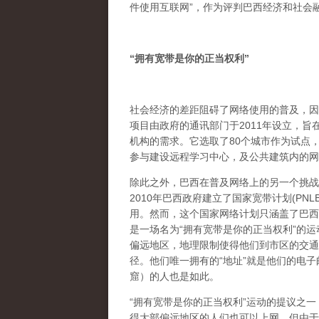
件使用互联网”，作为评判巴西经济和社会
“
拥有宽带是你的正当权利
”
社会经济的差距阻碍了网络使用的普及，因
项目由政府的通讯部门于2011年设立，
机构的需求。它选取了80个城市作为试点
参与建设远程学习中心，及公共建筑内的网
除此之外，巴西在普及网络上的另一个挑战
2010年巴西政府建立了国家宽带计划(P
用。然而，这个国家网络计划只涵盖了巴西
是一场名为“拥有宽带是你的正当权利”的
偏远地区，地理限制使得他们到市区的交通
径。他们唯一拥有的“地址”就是他们的电
窟）的人也是如此。
“拥有宽带是你的正当权利”运动的提议之一，
得大部偏远地区的人们也可以上网。但由于