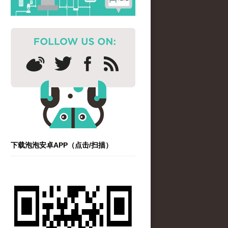
下载泡泡安卓APP（点击/扫描）