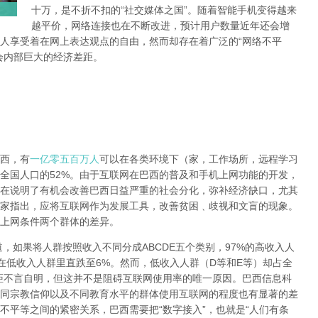
十万，是不折不扣的“社交媒体之国”。随着智能手机变得越来
越平价，网络连接也在不断改进，预计用户数量近年还会增
人享受着在网上表达观点的自由，然而却存在着广泛的“网络不平
会内部巨大的经济差距。
西，有
一亿零五百万人
可以在各类环境下（家，工作场所，远程学习
全国人口的52%。由于互联网在巴西的普及和手机上网功能的开发，
在说明了有机会改善巴西日益严重的社会分化，弥补经济缺口，尤其
家指出，应将互联网作为发展工具，改善贫困﹑歧视和文盲的现象。
上网条件两个群体的差异。
道，如果将人群按照收入不同分成ABCDE五个类别，97%的高收入人
在低收入人群里直跌至6%。然而，低收入人群（D等和E等）却占全
差距不言自明，但这并不是阻碍互联网使用率的唯一原因。巴西信息科
同宗教信仰以及不同教育水平的群体使用互联网的程度也有显著的差
不平等之间的紧密关系，巴西需要把“数字接入”，也就是“人们有条