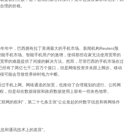
合理的价格。
13年年中，巴西拥有拉丁美洲最大的手机市场。新闻机构Reuters预
大智能手机市场。智能手机用户的激增，使得那些在家无法使用宽带的
宽带的难题提供了间接的解决方法。然而，尽管巴西的手机市场在过
已经有了两亿七千二百万个接口，但是网络投资并未跟上脚步。移动
很可能会导致世界杯时电力中断。
够通过手机上网。网络通道的加宽，也推动了合理规划的进行。公民网
net)谈及了隐私权，但是却在数据保留和政府数据使用上留有一些灰色地带。
互联网的权利”，第二十七条主张“公众发起的对数字信息和将网络作
信息和通讯技术上的差异”。