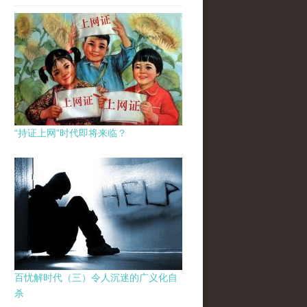
“持证上网”时代即将来临？
百忧解时代（三）令人沉迷的广义化自
杀