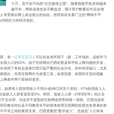
十万，是不折不扣的“社交媒体之国”。随着智能手机变得越来
越平价，网络连接也在不断改进，预计用户数量近年还会增
人享受着在网上表达观点的自由，然而却存在着广泛的“网络不平
会内部巨大的经济差距。
西，有
一亿零五百万人
可以在各类环境下（家，工作场所，远程学习
全国人口的52%。由于互联网在巴西的普及和手机上网功能的开发，
在说明了有机会改善巴西日益严重的社会分化，弥补经济缺口，尤其
家指出，应将互联网作为发展工具，改善贫困﹑歧视和文盲的现象。
上网条件两个群体的差异。
道，如果将人群按照收入不同分成ABCDE五个类别，97%的高收入人
在低收入人群里直跌至6%。然而，低收入人群（D等和E等）却占全
差距不言自明，但这并不是阻碍互联网使用率的唯一原因。巴西信息科
同宗教信仰以及不同教育水平的群体使用互联网的程度也有显著的差
不平等之间的紧密关系，巴西需要把“数字接入”，也就是“人们有条