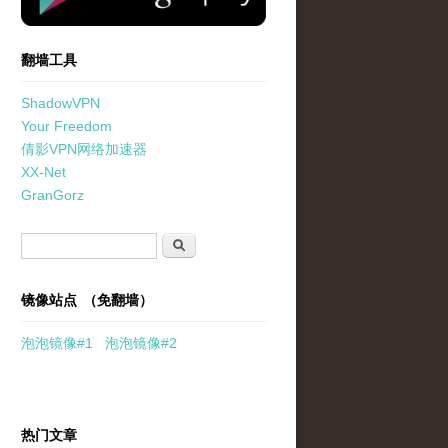
翻墙工具
ShadowVPN
Your Freedom
倩影VPN网络加速器
XX-Net
GranGorz
搜索表单
搜索
镜像站点 （免翻墙）
泡泡
镜像
#1
泡泡
镜像#2
热门文章