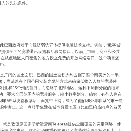
融入的先决条件。
此巴西政府着于向经济弱势群体提供电脑技术支持。例如，“数字城”
旨在提供全面的宽带通讯设施和互联网接口，以满足市民﹑商业和公共
，在试点地区人口密集的地方设立免费的开放网络端口。这个项目还
络。
是广阔的国土面积。巴西的国土面积大约占据了整个南美洲的一半。
NLB)，尝试以在全国范围安装光缆的方式来确保低收入人群的宽带使
利亚和25个州的首府，而忽略了北部地区。这种不均衡分配的结果
运动，要求全国范围内的宽带服务，缩小数字划分。确实，有些人住在
和邮政系统都很落后，而宽带上网，成为了他们和外界联系的唯一途
子邮件地址。这一点对于生活在城市穷困地区（比如里约热内卢的贫民
就是敦促原国家垄断运营商Telebras提供全面覆盖的宽带网络，使
该提议的失败，这个运动的重心转移到了宽带连接质量标准化上，比