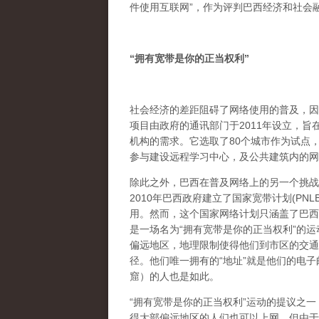
件使用互联网”，作为评判巴西经济和社会
“
拥有宽带是你的正当权利
”
社会经济的差距阻碍了网络使用的普及，因
项目由政府的通讯部门于2011年设立，
机构的需求。它选取了80个城市作为试点
参与建设远程学习中心，及公共建筑内的网
除此之外，巴西在普及网络上的另一个挑战
2010年巴西政府建立了国家宽带计划(P
用。然而，这个国家网络计划只涵盖了巴西
是一场名为“拥有宽带是你的正当权利”的
偏远地区，地理限制使得他们到市区的交通
径。他们唯一拥有的“地址”就是他们的电
窟）的人也是如此。
“拥有宽带是你的正当权利”运动的提议之一，
得大部偏远地区的人们也可以上网。但由于