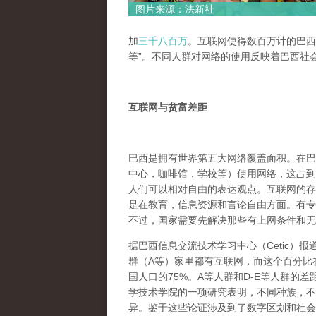
图片来源：法新社
加
三千八百万
。互联网使得数百万计的巴西
等”。不同人群对网络的使用反映着巴西社
互联网与贫富差距
巴西是拥有世界第五大网络覆盖面积。在巴
中心，咖啡馆，学校等）使用网络，这占到
人们可以相对自由的表达观点。互联网的存
是在教育，信息资源和言论自由方面。有专
不过，国家需要先解决那些有上网条件和无
据巴西信息交流技术学习中心（Cetic）报
群（A等）家里都有互联网，而这个百分比
国人口的75%。A等人群和D-E等人群的
学技术学院的一项研究表明，不同种族，不
异。鉴于这些论证涉及到了数字区划和社会