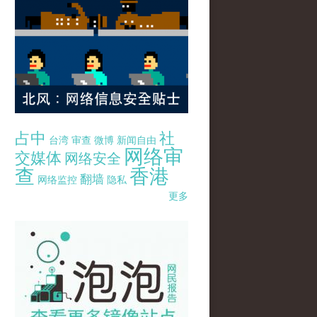
占中
社
台湾
审查
微博
新闻自由
网络审
交媒体
网络安全
查
香港
翻墙
网络监控
隐私
更多
pao-pao-banner-mirror-site-120814.jpg