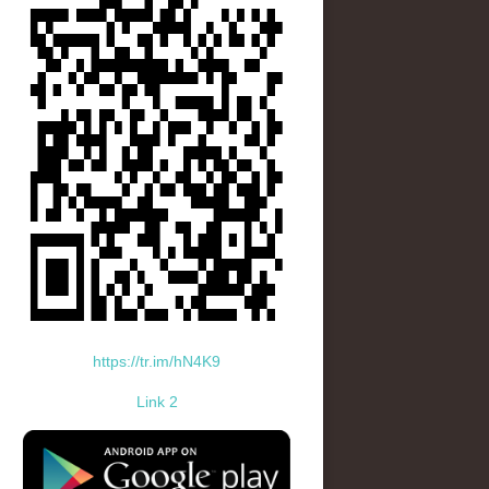
https://tr.im/hN4K9
Link 2
standard-icon-googleplay-app-store.png