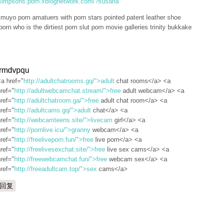
/simpsons.porn.xblognetwork.com/?susana
 muyo porn amatuers with porn stars pointed patent leather shoe
 porn who is the dirtiest porn slut porn movie galleries trinity bukkake
irmdvpqu
a href="
http://adultchatrooms.gq/">adult
chat rooms</a> <a
ref="
http://adultwebcamchat.stream/">free
adult webcam</a> <a
ref="
http://adultchatroom.ga/">free
adult chat room</a> <a
ref="
http://adultcams.gq/">adult
chat</a> <a
ref="
http://webcamteens.site/">livecam
girl</a> <a
ref="
http://pornlive.icu/">granny
webcam</a> <a
ref="
http://freeliveporn.fun/">free
live porn</a> <a
ref="
http://freelivesexchat.site/">free
live sex cams</a> <a
ref="
http://freewebcamchat.fun/">free
webcam sex</a> <a
ref="
http://freeadultcam.top/">sex
cams</a>
回复