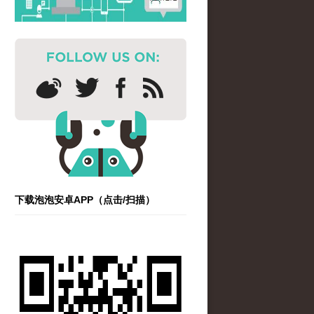
下载泡泡安卓APP（点击/扫描）