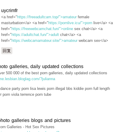
uycrimfr
<a href="
https://freeadultcam.top/">amateur
female
masturbation</a> <a href="
https://pornlive.icu/">porn
live</a> <a
href="
https://freewebcamchat.fun/">online
sex chat</a> <a
href="
https://adultchat.fun/">adult
chat</a> <a
href="
https://webcamamateur.site/">amateur
webcam sex</a>
回复
oto galleries, daily updated collections
er 500 000 of the best porn galleries, daily updated collections
ime.lesbian.bloglag.com/?julianna
ance party porn lisa lewis porn illegal bbs kiddie porn full length
rr porn viola terrence porn tube
hoto galleries blogs and pictures
orn Galleries - Hot Sex Pictures