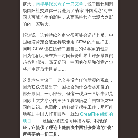
前天，
南华早报发表了一篇文章
，说中国长期封
锁国际社交媒体平台是为了消除“外国观念”对中
国人可能产生的影响，从而保持共产党观念之影
响的一家独大。
报道说，这种持续的审查很可能会适得其反。中
国经济肯定会遭受持续使用 GFW 的严重打击。
同时 GFW 也在妨碍中国自己的科学家的创新，
因为他们无法在第一时间获得世界上许多最新的
趋势和想法。毫无疑问，中国的创新和创意产业
将严重落后于世界……
这是老生常谈了，此文并没有任何新颖的观点，
因为它仅仅指出了中国社会为什么看起来傻的一
部分原因。一小部分。但这一观点一直以来都是
国际上大大小小的主张互联网信息自由组织对中
国的认识。也因此，他们做了很多工作，尽可能
地帮助中国人打开眼界，就如
GreatFire 组织的
项目
—— 这里的链接指向详细内容。
我敢保
证，它提供了理论上能解决中国社会普遍的“傻”
所需要的一切工具。