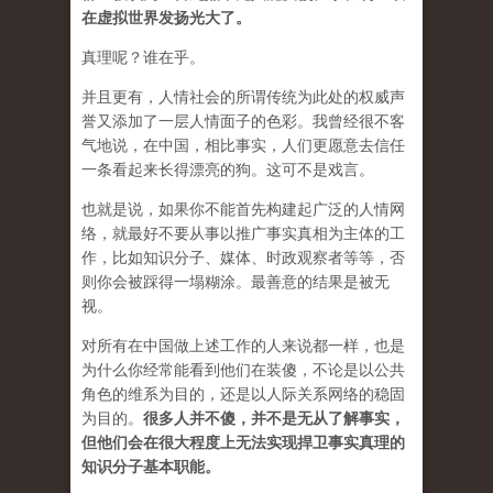
在虚拟世界发扬光大了。
真理呢？谁在乎。
并且更有，人情社会的所谓传统为此处的权威声
誉又添加了一层人情面子的色彩。我曾经很不客
气地说，在中国，相比事实，人们更愿意去信任
一条看起来长得漂亮的狗。这可不是戏言。
也就是说，如果你不能首先构建起广泛的人情网
络，就最好不要从事以推广事实真相为主体的工
作，比如知识分子、媒体、时政观察者等等，否
则你会被踩得一塌糊涂。最善意的结果是被无
视。
对所有在中国做上述工作的人来说都一样，也是
为什么你经常能看到他们在装傻，不论是以公共
角色的维系为目的，还是以人际关系网络的稳固
为目的。
很多人并不傻，并不是无从了解事实，
但他们会在很大程度上无法实现捍卫事实真理的
知识分子基本职能。