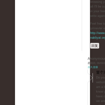
browsing y
all I'll be 
in your fe
write agai
Feel free t
şirinevler 
http://www.
nakliyat.or
回复
Anonymou
星期四, 06/06/20
永久连接
冒个
Do you
websit
am a b
know y
have 
we are