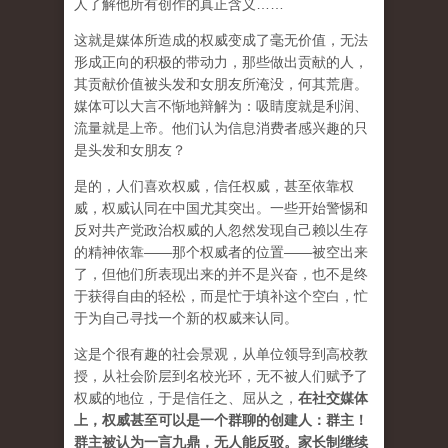
人了解他所有创作的真正含义……
这就是媒体所造成的权威变成了毫无价值，无法
形成正向的积极的带动力，那些做出贡献的人，
其贡献价值被头发和女朋友所淹没，何其荒唐。
媒体可以大言不惭地辩解为：吸睛度就是利润、
流量就是上帝。他们认为信息消费者感兴趣的只
是头发和女朋友？
是的，人们喜欢权威，信任权威，甚至依靠权
威，权威认同在中国尤其突出。一些开始警惕和
反对共产党政治权威的人忽然发现自己赖以生存
的精神依靠——那个权威者的位置——被空出来
了，但他们所表现出来的并不是兴奋，也不是终
于获得自由的轻松，而是忙于填补这个空白，忙
于为自己寻找一个新的权威来认同。
这是个很有趣的社会景观，从单位领导到高校教
授，从社会阶层到名校光环，无不被人们赋予了
权威的地位，于是信任之、屈从之，
在社交媒体
上，权威甚至可以是一个群聊的创建人：群主！
群主被认为一言九鼎，无人能反驳。家长制继续