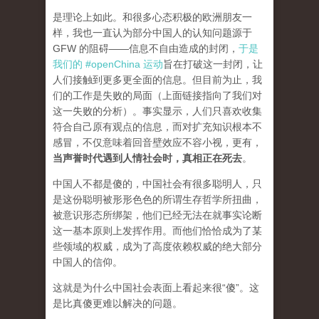
是理论上如此。和很多心态积极的欧洲朋友一
样，我也一直认为部分中国人的认知问题源于
GFW 的阻碍——信息不自由造成的封闭，
于是
我们的 #openChina 运动
旨在打破这一封闭，让
人们接触到更多更全面的信息。但目前为止，我
们的工作是失败的局面（
上面链接指向了我们对
这一失败的分析
）。事实显示，人们只喜欢收集
符合自己原有观点的信息，而对扩充知识根本不
感冒，不仅意味着回音壁效应不容小视，更有，
当声誉时代遇到人情社会时，真相正在死去
。
中国人不都是傻的，中国社会有很多聪明人，只
是这份聪明被形形色色的所谓生存哲学所扭曲，
被意识形态所绑架，他们已经无法在就事实论断
这一基本原则上发挥作用。而他们恰恰成为了某
些领域的权威，成为了高度依赖权威的绝大部分
中国人的信仰。
这就是为什么中国社会表面上看起来很“傻”。这
是比真傻更难以解决的问题。