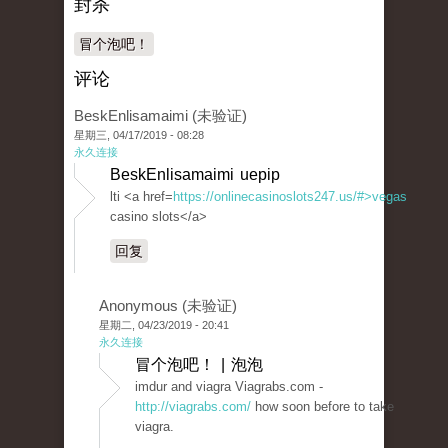
封杀
冒个泡吧！
评论
BeskEnlisamaimi (未验证)
星期三, 04/17/2019 - 08:28
永久连接
BeskEnlisamaimi uepip
lti <a href=
https://onlinecasinoslots247.us/#>vegas
casino slots</a>
回复
Anonymous (未验证)
星期二, 04/23/2019 - 20:41
永久连接
冒个泡吧！ | 泡泡
imdur and viagra Viagrabs.com -
http://viagrabs.com/
how soon before to take
viagra.