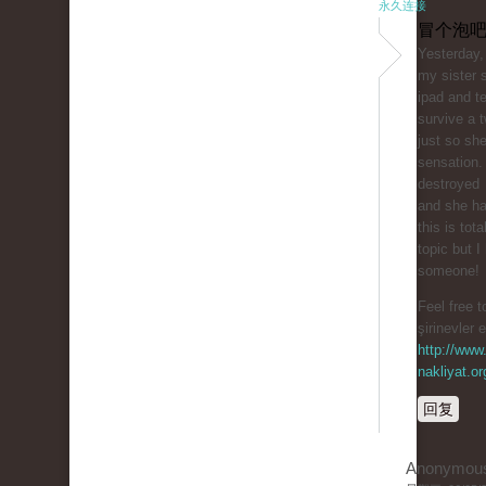
永久连接
冒个泡吧
Yesterday,
my sister 
ipad and te
survive a t
just so sh
sensation.
destroyed
and she ha
this is tota
topic but I
someone!
Feel free t
şirinevler 
http://www.
nakliyat.or
回复
Anonymou