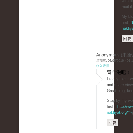
with o
mail if
My blo
href="
nakliy
回复
Anonymous (未验
星期三, 06/05/2019 - 01:
永久连接
冒个泡吧！ 
I really like i
and share view
Great blog, kee
Stop by my web
href="
http://ww
nakliyat.org/">
回复