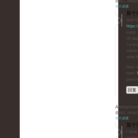
星期三, 06/05/20
永久连接
冒个
over t
https:
sales
nfl pl
<a hre
online
what h
Here i
href="
prescr
回复
Anonymou
星期四, 06/06/20
永久连接
冒个
I thin
inform