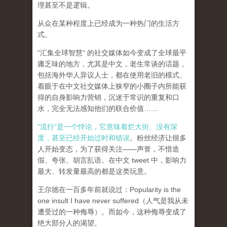
理甚至不是逻辑。
从众在某种程度上已经成为一种热门的生活方
式。
“汇集全球智慧“ 的社交媒体如今变成了全球最平
庸乏味的地方，尤其是中文，老生常谈的话题，
包括海外华人异议人士，都在使用老旧的模式、
着眼于在中文社交媒体上狭窄的小圈子内所能获
得的自身影响力营销，沉迷于常识的重复和口
水，完全无法感知他们的联合价值……
“流行”是一个悖论，它意味着烂大街、没有深
度，甚至已经开始过时和错误
。粉丝经济让很多
人开始变态，为了获得关注——声誉，不惜造
假、夸张、胡言乱语。在中文 tweet 中，影响力
最大、转发量最高的都是这类玩意。
王尔德在一百多年前就说过：Popularity is the
one insult I have never suffered（人气是我从未
遭受过的一种侮辱）。而如今，这种侮辱变成了
绝大部分人的渴望。