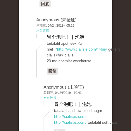
回复
Anonymous (未验证)
星期三, 04/24/2019 - 05:23
永久连接
冒个泡吧！ | 泡泡
tadalafil apotheek <a
href="
http://www.cialisle.com/">buy
generic
cialis</a> cialis
20 mg chemist warehouse.
回复
Anonymous (未验证)
星期三, 04/24/2019 - 10:41
永久连接
冒个泡吧！ | 泡泡
tadalafil and low blood sugar
http://cialisps.com
-
http://cialisps.com/
tadalafil soft caps