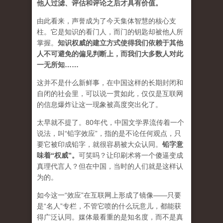
他人过滤、评估和评论之后才具有价值。
由此看来，声誉成为了今天集体智慧的核心支
柱。它是知识的看门人，而门的钥匙却被他人所
掌握。
知识权威的建立方式使得我们依赖于其他
人不可避免的偏见判断上，而我们大多数人对此
一无所知……
这并不是什么新鲜事，在中国这样的长期封闭和
自闭的社会里，可以说一贯如此，仅仅是互联网
的信息爆炸让这一现象被高度突出化了。
太早就不提了。80年代，中国文学界流传着一个
说法，叫“铅字效应”，指的是不论任何观点，只
要它被印成铅字，就很容易被大众认同。
铅字意
味着“权威”
。
可笑吗？让印刷术将一个傻逼变成
真理代言人？但在中国，当时的人们就是这样认
为的。
如今这一“效应”在互联网上形成了镜像——只要
是“名人”专栏，不管它喷的什么玩意儿，都能获
得广泛认同。媒体最看重的是知名度，而不是真