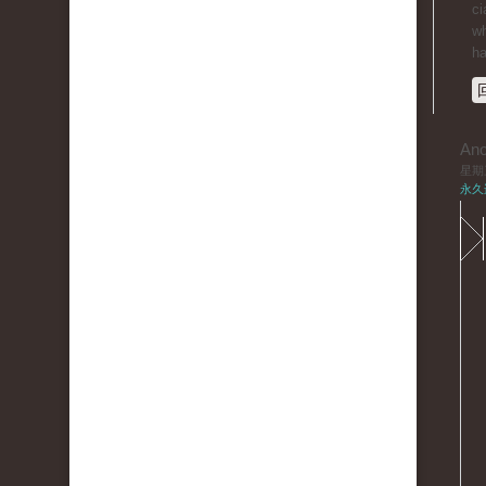
ci
wh
ha
An
星期三,
永久