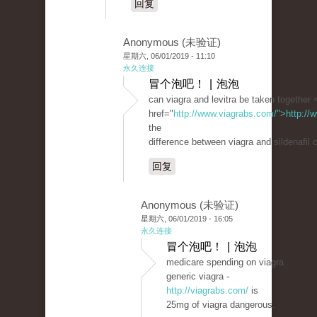
回复
Anonymous (未验证)
星期六, 06/01/2019 - 11:10
永久连接
冒个泡吧！ | 泡泡
can viagra and levitra be taken together 
href="
http://www.viagrabs.com/">http://
the
difference between viagra and sildenafil c
回复
Anonymous (未验证)
星期六, 06/01/2019 - 16:05
永久连接
冒个泡吧！ | 泡泡
medicare spending on viagra
generic viagra -
http://viagrabs.com/
is
25mg of viagra dangerous.