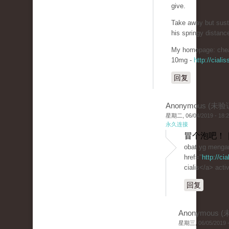
give.
Take away but sust
his springy distanc
My homepage: chea
10mg -
http://cial
回复
Anonymous (未验
星期二, 06/04/2019 - 18:
永久连接
冒个泡吧！ 
obat yg mengan
href="
http://ci
cialis</a> activ
回复
Anonymous 
星期三, 06/05/2019 -