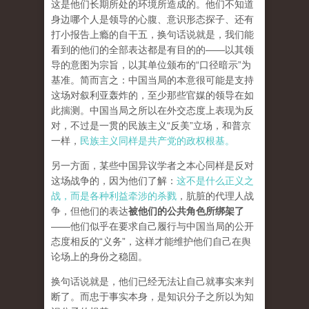
这是他们长期所处的环境所造成的。他们不知道
身边哪个人是领导的心腹、意识形态探子、还有
打小报告上瘾的自干五，换句话说就是，我们能
看到的他们的全部表达都是有目的的——以其领
导的意图为宗旨，以其单位颁布的“口径暗示”为
基准。简而言之：中国当局的本意很可能是支持
这场对叙利亚轰炸的，至少那些官媒的领导在如
此揣测。中国当局之所以在外交态度上表现为反
对，不过是一贯的民族主义“反美”立场，和普京
一样，
民族主义同样是共产党的政权根基。
另一方面，某些中国异议学者之本心同样是反对
这场战争的，因为他们了解：
这不是什么正义之
战，而是各种利益牵涉的杀戮
，肮脏的代理人战
争，但他们的表达
被他们的公共角色所绑架了
——他们似乎在要求自己履行与中国当局的公开
态度相反的“义务”，这样才能维护他们自己在舆
论场上的身份之稳固。
换句话说就是，他们已经无法让自己就事实来判
断了。而忠于事实本身，是知识分子之所以为知