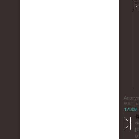
Anony
星期三, 06/
永久连接
冒
ci
[u
ge