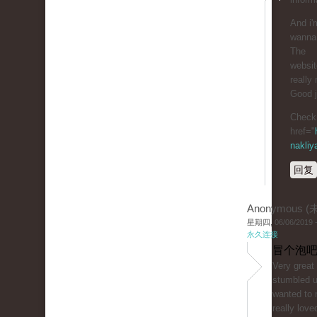
And i'
wanna 
The
website
really 
Good j
Check 
href="
nakliy
回复
Anonymous 
星期四, 06/06/2019 -
永久连接
冒个泡吧
Very great 
stumbled 
wanted to 
really love