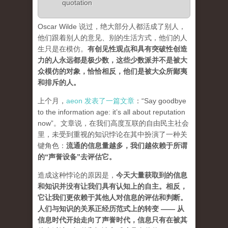
quotation
Oscar Wilde 说过，绝大部分人都活成了别人，
他们跟着别人的意见、别的生活方式，他们的人
生只是在模仿。
有创见性观点和具有突破性创造
力的人永远都是极少数，这些少数派并不是被大
众模仿的对象，恰恰相反，他们是被大众所鄙夷
和排斥的人
。
上个月，
aeon 发表了一篇文章
：“Say goodbye
to the information age: it’s all about reputation
now”。文章说，在我们高度互联的自由民主社会
里，未受到重视的知识悖论在其中扮演了一种关
键角色：
流通的信息量越多，我们越依赖于所谓
的“声誉设备”去评估它
。
造成这种悖论的原因是，
今天大量获取到的信息
和知识并没有让我们具有认知上的自主。相反，
它让我们更依赖于其他人对信息的评估和判断。
人们与知识的关系正经历范式上的转变 ——
从
信息时代开始走向了声誉时代，信息只有在被其