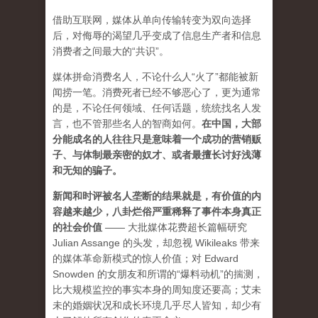
借助互联网，媒体从单向传输转变为双向选择
后，对侮辱的渴望几乎变成了信息生产者和信息
消费者之间最大的“共识”。
媒体拼命消费名人，不论什么人“火了”都能被新
闻捞一笔。消费死者已经不够恶心了，更为通常
的是，不论任何领域、任何话题，统统找名人发
言，也不管那些名人的智商如何。
在中国，大部
分能成名的人往往只是意味着一个成功的营销贩
子、与体制最亲密的奴才、或者最擅长讨好浅薄
和无知的骗子。
新闻和时评被名人垄断的结果就是，有价值的内
容越来越少，八卦烂俗严重稀释了事件本身真正
的社会价值
—— 大批媒体花费超长篇幅研究
Julian Assange 的头发，却忽视 Wikileaks 带来
的媒体革命新模式的惊人价值；对 Edward
Snowden 的女朋友和所谓的“爆料动机”的揣测，
比大规模监控的事实本身的周知度还要高；艾未
未的婚姻状况和成长环境几乎尽人皆知，却少有