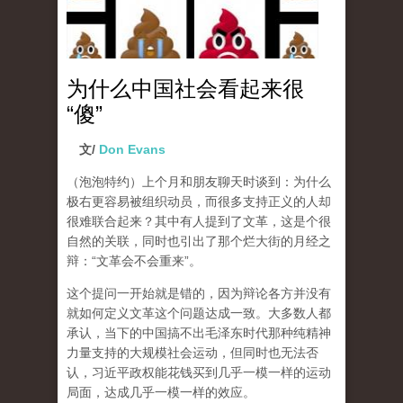
为什么中国社会看起来很
“傻”
文/
Don Evans
（泡泡特约）
上个月和朋友聊天时谈到：为什么
极右更容易被组织动员，而很多支持正义的人却
很难联合起来？其中有人提到了文革，这是个很
自然的关联，同时也引出了那个烂大街的月经之
辩：“文革会不会重来”。
这个提问一开始就是错的，因为辩论各方并没有
就如何定义文革这个问题达成一致。大多数人都
承认，当下的中国搞不出毛泽东时代那种纯精神
力量支持的大规模社会运动，但同时也无法否
认，习近平政权能花钱买到几乎一模一样的运动
局面，达成几乎一模一样的效应。