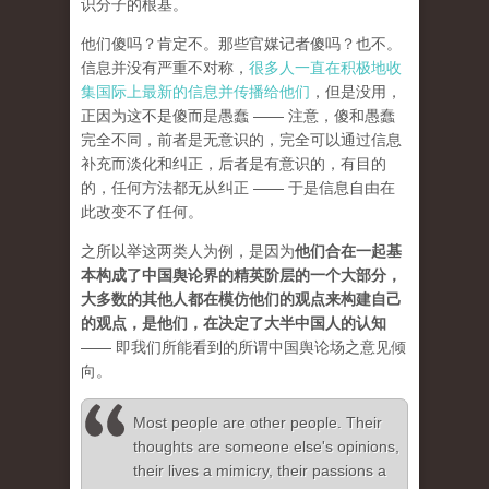
识分子的根基。
他们傻吗？肯定不。那些官媒记者傻吗？也不。
信息并没有严重不对称，
很多人一直在积极地收
集国际上最新的信息并传播给他们
，但是没用，
正因为这不是傻而是愚蠢 —— 注意，傻和愚蠢
完全不同，前者是无意识的，完全可以通过信息
补充而淡化和纠正，后者是有意识的，有目的
的，任何方法都无从纠正 —— 于是信息自由在
此改变不了任何。
之所以举这两类人为例，是因为
他们合在一起基
本构成了中国舆论界的精英阶层的一个大部分，
大多数的其他人都在模仿他们的观点来构建自己
的观点，是他们，在决定了大半中国人的认知
—— 即我们所能看到的所谓中国舆论场之意见倾
向。
Most people are other people. Their
thoughts are someone else's opinions,
their lives a mimicry, their passions a