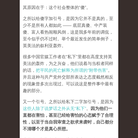
其原因在于：这个社会整体的“傻”。
之所以给傻字加引号，是因为它并不是真的，至
少不是所有人都如此 —— 底层真傻、中产装
傻、富人看热闹顺风倒，这是我多年前的调侃，
至今似乎仍不过时。举个最近发生的简单例子，
英美法的叙利亚轰炸。
很多中国官媒工作者在“私下”里都在高度支持英
美法的轰炸，为之兴奋，他们说着与当权者同样
的话，
把平民的死亡解释为所谓的“附带伤害”
。
并且这种与共产党外交部所表达之态度截然相反
的现象曾多次出现过。可以说这是整件事中最有
趣的部分。
又一个引号。之所以给私下二字加引号，是因为
这些人除了说梦话之外从无“私下”
。
因为他们一
直都在害怕，甚至已经给害怕的心态赋予了合理
性，以至于当自我审查之欲求来袭时，自己都分
不清哪个才是真心所想。