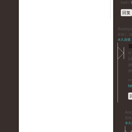
href="
回复
Anony
星期三, 06/
永久连接
冒
is
[u
ge
ge
my
ht
An
星期四,
永久