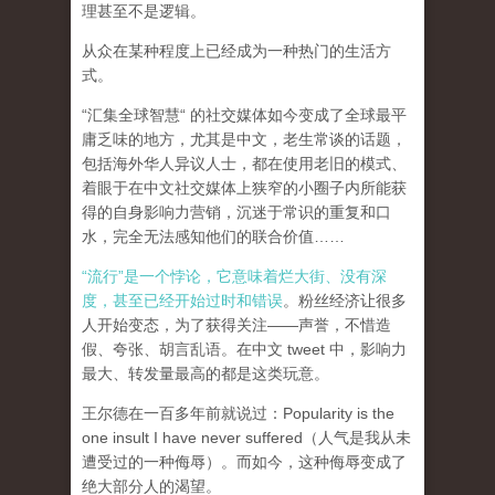
理甚至不是逻辑。
从众在某种程度上已经成为一种热门的生活方
式。
“汇集全球智慧“ 的社交媒体如今变成了全球最平
庸乏味的地方，尤其是中文，老生常谈的话题，
包括海外华人异议人士，都在使用老旧的模式、
着眼于在中文社交媒体上狭窄的小圈子内所能获
得的自身影响力营销，沉迷于常识的重复和口
水，完全无法感知他们的联合价值……
“流行”是一个悖论，它意味着烂大街、没有深
度，甚至已经开始过时和错误
。粉丝经济让很多
人开始变态，为了获得关注——声誉，不惜造
假、夸张、胡言乱语。在中文 tweet 中，影响力
最大、转发量最高的都是这类玩意。
王尔德在一百多年前就说过：Popularity is the
one insult I have never suffered（人气是我从未
遭受过的一种侮辱）。而如今，这种侮辱变成了
绝大部分人的渴望。