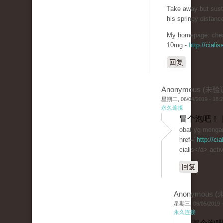
Take away but sust
his springy distanc
My homepage: chea
10mg -
http://cial
回复
Anonymous (未验
星期二, 06/04/2019 - 18:
永久连接
冒个泡吧！ 
obat yg mengan
href="
http://ci
cialis</a> activ
回复
Anonymous 
星期三, 06/05/2019 -
永久连接