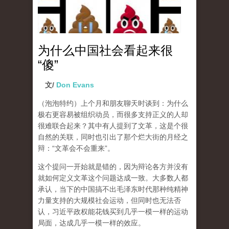
为什么中国社会看起来很
“傻”
文/
Don Evans
（泡泡特约）
上个月和朋友聊天时谈到：为什么
极右更容易被组织动员，而很多支持正义的人却
很难联合起来？其中有人提到了文革，这是个很
自然的关联，同时也引出了那个烂大街的月经之
辩：“文革会不会重来”。
这个提问一开始就是错的，因为辩论各方并没有
就如何定义文革这个问题达成一致。大多数人都
承认，当下的中国搞不出毛泽东时代那种纯精神
力量支持的大规模社会运动，但同时也无法否
认，习近平政权能花钱买到几乎一模一样的运动
局面，达成几乎一模一样的效应。