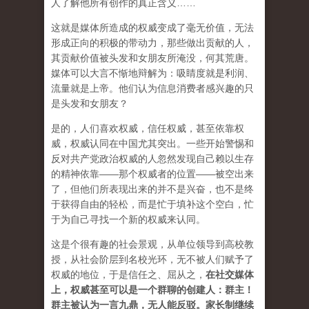
人了解他所有创作的真正含义……
这就是媒体所造成的权威变成了毫无价值，无法
形成正向的积极的带动力，那些做出贡献的人，
其贡献价值被头发和女朋友所淹没，何其荒唐。
媒体可以大言不惭地辩解为：吸睛度就是利润、
流量就是上帝。他们认为信息消费者感兴趣的只
是头发和女朋友？
是的，人们喜欢权威，信任权威，甚至依靠权
威，权威认同在中国尤其突出。一些开始警惕和
反对共产党政治权威的人忽然发现自己赖以生存
的精神依靠——那个权威者的位置——被空出来
了，但他们所表现出来的并不是兴奋，也不是终
于获得自由的轻松，而是忙于填补这个空白，忙
于为自己寻找一个新的权威来认同。
这是个很有趣的社会景观，从单位领导到高校教
授，从社会阶层到名校光环，无不被人们赋予了
权威的地位，于是信任之、屈从之，
在社交媒体
上，权威甚至可以是一个群聊的创建人：群主！
群主被认为一言九鼎，无人能反驳。家长制继续