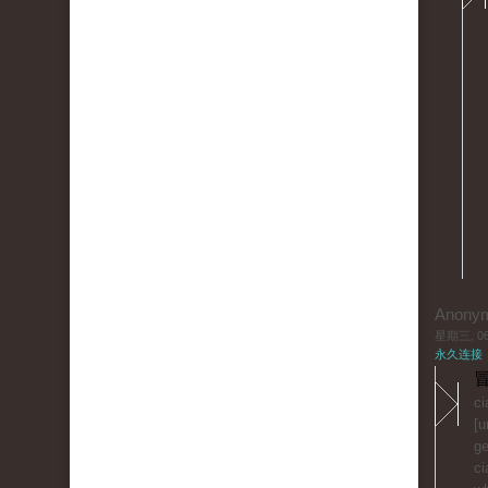
Anony
星期三, 06/
永久连接
冒
ci
[u
ge
ci