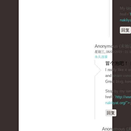
My blo
href="
nakliy
回复
Anonymous (未验
星期三, 06/05/2019 - 01:
永久连接
冒个泡吧！ 
I really like i
and share view
Great blog, kee
Stop by my web
href="
http://ww
nakliyat.org/">
回复
Anonymous 