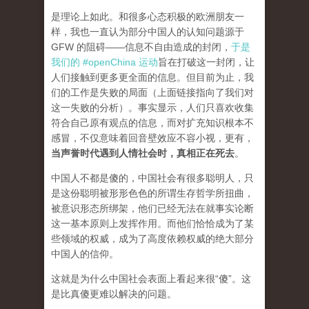
是理论上如此。和很多心态积极的欧洲朋友一
样，我也一直认为部分中国人的认知问题源于
GFW 的阻碍——信息不自由造成的封闭，
于是
我们的 #openChina 运动
旨在打破这一封闭，让
人们接触到更多更全面的信息。但目前为止，我
们的工作是失败的局面（
上面链接指向了我们对
这一失败的分析
）。事实显示，人们只喜欢收集
符合自己原有观点的信息，而对扩充知识根本不
感冒，不仅意味着回音壁效应不容小视，更有，
当声誉时代遇到人情社会时，真相正在死去
。
中国人不都是傻的，中国社会有很多聪明人，只
是这份聪明被形形色色的所谓生存哲学所扭曲，
被意识形态所绑架，他们已经无法在就事实论断
这一基本原则上发挥作用。而他们恰恰成为了某
些领域的权威，成为了高度依赖权威的绝大部分
中国人的信仰。
这就是为什么中国社会表面上看起来很“傻”。这
是比真傻更难以解决的问题。