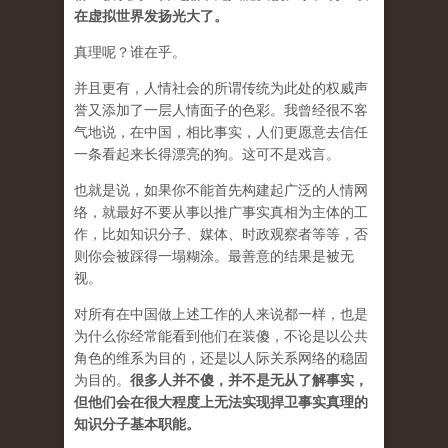
在虚拟世界发扬光大了。
真理呢？谁在乎。
并且更有，人情社会的所谓传统为此处的权威声
誉又添加了一层人情面子的色彩。我曾经很不客
气地说，在中国，相比事实，人们更愿意去信任
一条看起来长得漂亮的狗。这可不是戏言。
也就是说，如果你不能首先构建起广泛的人情网
络，就最好不要从事以推广事实真相为主体的工
作，比如知识分子、媒体、时政观察者等等，否
则你会被踩得一塌糊涂。最善意的结果是被无
视。
对所有在中国做上述工作的人来说都一样，也是
为什么你经常能看到他们在装傻，不论是以公共
角色的维系为目的，还是以人际关系网络的稳固
为目的。
很多人并不傻，并不是无从了解事实，
但他们会在很大程度上无法实现捍卫事实真理的
知识分子基本职能。