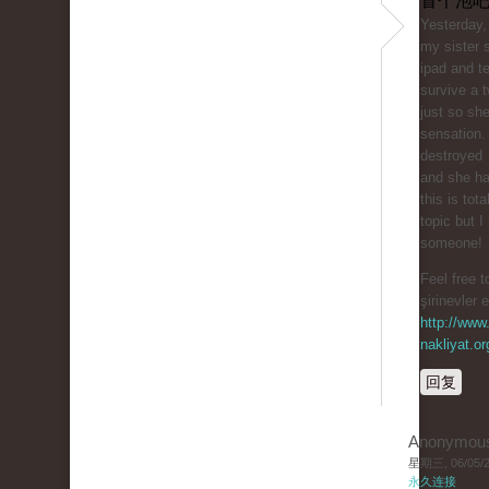
冒个泡吧
Yesterday,
my sister 
ipad and te
survive a t
just so sh
sensation.
destroyed
and she ha
this is tota
topic but I
someone!
Feel free t
şirinevler 
http://www.
nakliyat.or
回复
Anonymou
星期三, 06/05/20
永久连接