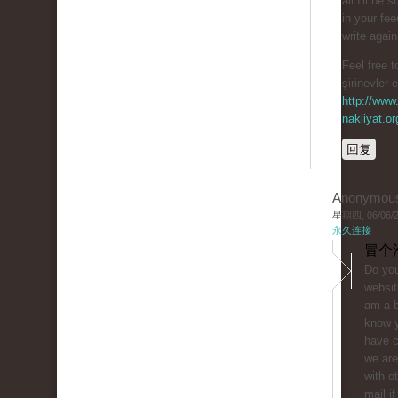
all I'll be 
in your fe
write agai
Feel free t
şirinevler 
http://www.
nakliyat.or
回复
Anonymou
星期四, 06/06/20
永久连接
冒个
Do you
websit
am a b
know y
have 
we are
with o
mail if