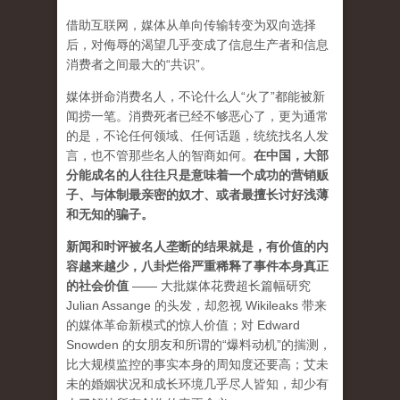
借助互联网，媒体从单向传输转变为双向选择
后，对侮辱的渴望几乎变成了信息生产者和信息
消费者之间最大的“共识”。
媒体拼命消费名人，不论什么人“火了”都能被新
闻捞一笔。消费死者已经不够恶心了，更为通常
的是，不论任何领域、任何话题，统统找名人发
言，也不管那些名人的智商如何。
在中国，大部
分能成名的人往往只是意味着一个成功的营销贩
子、与体制最亲密的奴才、或者最擅长讨好浅薄
和无知的骗子。
新闻和时评被名人垄断的结果就是，有价值的内
容越来越少，八卦烂俗严重稀释了事件本身真正
的社会价值
—— 大批媒体花费超长篇幅研究
Julian Assange 的头发，却忽视 Wikileaks 带来
的媒体革命新模式的惊人价值；对 Edward
Snowden 的女朋友和所谓的“爆料动机”的揣测，
比大规模监控的事实本身的周知度还要高；艾未
未的婚姻状况和成长环境几乎尽人皆知，却少有