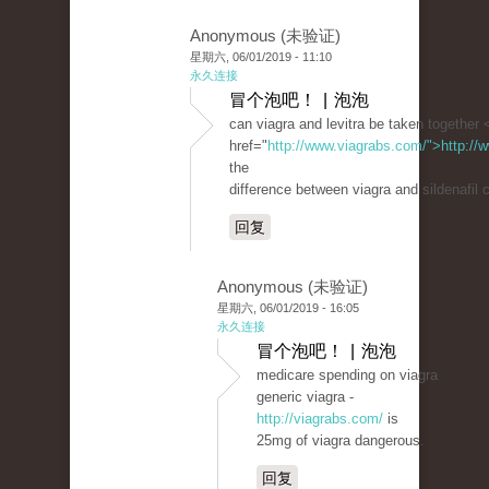
Anonymous (未验证)
星期六, 06/01/2019 - 11:10
永久连接
冒个泡吧！ | 泡泡
can viagra and levitra be taken together 
href="
http://www.viagrabs.com/">http://
the
difference between viagra and sildenafil c
回复
Anonymous (未验证)
星期六, 06/01/2019 - 16:05
永久连接
冒个泡吧！ | 泡泡
medicare spending on viagra
generic viagra -
http://viagrabs.com/
is
25mg of viagra dangerous.
回复