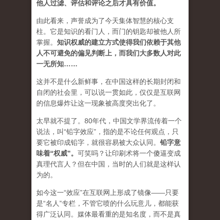
他人过滤、评估和评论之后才具有价值。
由此看来，声誉成为了今天集体智慧的核心支
柱。它是知识的看门人，而门的钥匙却被他人所
掌握。
知识权威的建立方式使得我们依赖于其他
人不可避免的偏见判断上，而我们大多数人对此
一无所知……
这并不是什么新鲜事，在中国这样的长期封闭和
自闭的社会里，可以说一贯如此，仅仅是互联网
的信息爆炸让这一现象被高度突出化了。
太早就不提了。80年代，中国文学界流传着一个
说法，叫“铅字效应”，指的是不论任何观点，只
要它被印成铅字，就很容易被大众认同。
铅字意
味着“权威”
。
可笑吗？让印刷术将一个傻逼变成
真理代言人？但在中国，当时的人们就是这样认
为的。
如今这一“效应”在互联网上形成了镜像——只要
是“名人”专栏，不管它喷的什么玩意儿，都能获
得广泛认同。媒体最看重的是知名度，而不是真