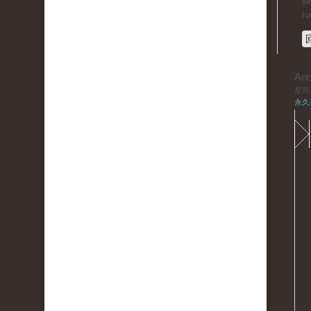
wh
ha
An
星期三,
永久