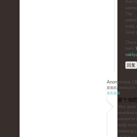
And i'
wanna 
The
website
really 
Good j
Check 
href="
nakliy
回复
Anonymous 
星期四, 06/06/2019 -
永久连接
冒个泡吧
Very great 
stumbled 
wanted to 
really love
browsing y