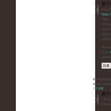
冒个
over t
https:
sales
nfl pl
<a hre
online
what h
Here i
href="
prescr
回复
Anonymou
星期四, 06/06/20
永久连接
冒个
I thin
inform