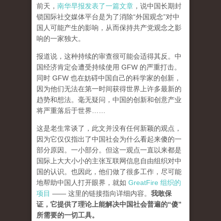
前天，
南华早报发表了一篇文章
，说中国长期封
锁国际社交媒体平台是为了消除“外国观念”对中
国人可能产生的影响，从而保持共产党观念之影
响的一家独大。
报道说，这种持续的审查很可能会适得其反。中
国经济肯定会遭受持续使用 GFW 的严重打击。
同时 GFW 也在妨碍中国自己的科学家的创新，
因为他们无法在第一时间获得世界上许多最新的
趋势和想法。毫无疑问，中国的创新和创意产业
将严重落后于世界……
这是老生常谈了，此文并没有任何新颖的观点，
因为它仅仅指出了中国社会为什么看起来傻的一
部分原因。一小部分。但这一观点一直以来都是
国际上大大小小的主张互联网信息自由组织对中
国的认识。也因此，他们做了很多工作，尽可能
地帮助中国人打开眼界，就如
GreatFire 组织的
项目
—— 这里的链接指向详细内容。
我敢保
证，它提供了理论上能解决中国社会普遍的“傻”
所需要的一切工具。