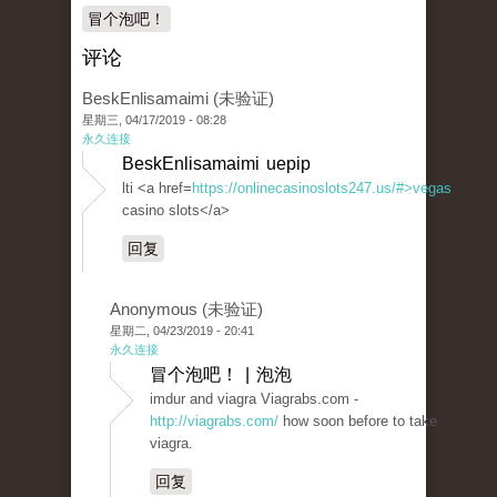
冒个泡吧！
评论
BeskEnlisamaimi (未验证)
星期三, 04/17/2019 - 08:28
永久连接
BeskEnlisamaimi uepip
lti <a href=
https://onlinecasinoslots247.us/#>vegas
casino slots</a>
回复
Anonymous (未验证)
星期二, 04/23/2019 - 20:41
永久连接
冒个泡吧！ | 泡泡
imdur and viagra Viagrabs.com -
http://viagrabs.com/
how soon before to take
viagra.
回复