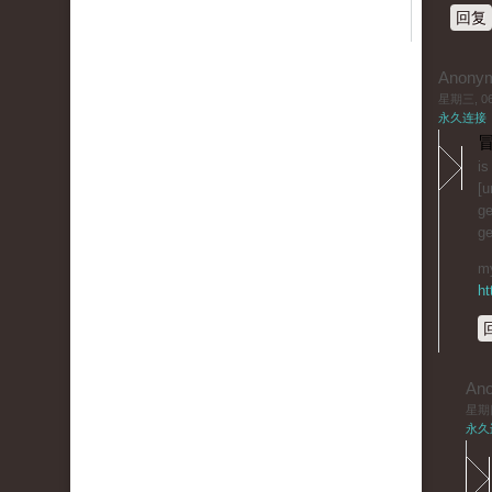
回复
Anony
星期三, 06/
永久连接
冒
is
[u
ge
ge
my
ht
An
星期四,
永久