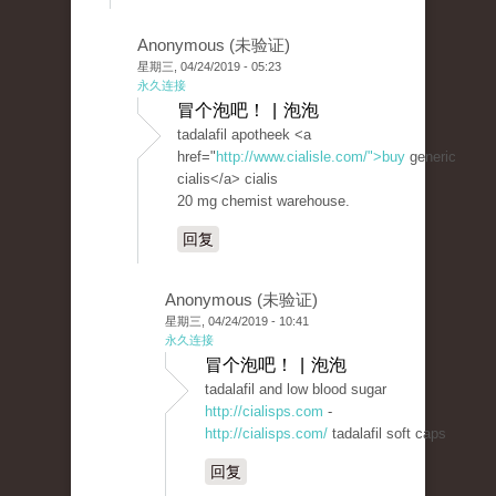
Anonymous (未验证)
星期三, 04/24/2019 - 05:23
永久连接
冒个泡吧！ | 泡泡
tadalafil apotheek <a
href="
http://www.cialisle.com/">buy
generic
cialis</a> cialis
20 mg chemist warehouse.
回复
Anonymous (未验证)
星期三, 04/24/2019 - 10:41
永久连接
冒个泡吧！ | 泡泡
tadalafil and low blood sugar
http://cialisps.com
-
http://cialisps.com/
tadalafil soft caps
回复