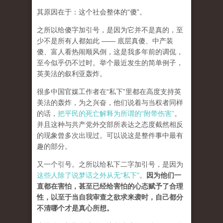
其原因在于：这个社会整体的“傻”。
之所以给傻字加引号，是因为它并不是真的，至
少不是所有人都如此 —— 底层真傻、中产装
傻、富人看热闹顺风倒，这是我多年前的调侃，
至今似乎仍不过时。举个最近发生的简单例子，
英美法的叙利亚轰炸。
很多中国官媒工作者在“私下”里都在高度支持英
美法的轰炸，为之兴奋，他们说着与当权者同样
的话，
把平民的死亡解释为所谓的“附带伤害”
。
并且这种与共产党外交部所表达之态度截然相反
的现象曾多次出现过。可以说这是整件事中最有
趣的部分。
又一个引号。之所以给私下二字加引号，是因为
这些人除了说梦话之外从无“私下”
。
因为他们一
直都在害怕，甚至已经给害怕的心态赋予了合理
性，以至于当自我审查之欲求来袭时，自己都分
不清哪个才是真心所想。