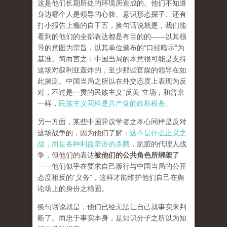
这是他们长期所处的环境所造成的。他们不知道
身边哪个人是领导的心腹、意识形态探子、还有
打小报告上瘾的自干五，换句话说就是，我们能
看到的他们的全部表达都是有目的的——以其领
导的意图为宗旨，以其单位颁布的“口径暗示”为
基准。简而言之：中国当局的本意很可能是支持
这场对叙利亚轰炸的，至少那些官媒的领导在如
此揣测。中国当局之所以在外交态度上表现为反
对，不过是一贯的民族主义“反美”立场，和普京
一样，
民族主义同样是共产党的政权根基。
另一方面，某些中国异议学者之本心同样是反对
这场战争的，因为他们了解：
这不是什么正义之
战，而是各种利益牵涉的杀戮
，肮脏的代理人战
争，但他们的表达
被他们的公共角色所绑架了
——他们似乎在要求自己履行与中国当局的公开
态度相反的“义务”，这样才能维护他们自己在舆
论场上的身份之稳固。
换句话说就是，他们已经无法让自己就事实来判
断了。而忠于事实本身，是知识分子之所以为知