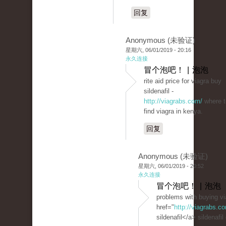
回复
Anonymous (未验证)
星期六, 06/01/2019 - 20:16
永久连接
冒个泡吧！ | 泡泡
rite aid price for viagra buy
sildenafil -
http://viagrabs.com/
where t
find viagra in kenya.
回复
Anonymous (未验证)
星期六, 06/01/2019 - 20:52
永久连接
冒个泡吧！ | 泡泡
problems with buying vi
href="
http://viagrabs.
sildenafil</a> sildenafil