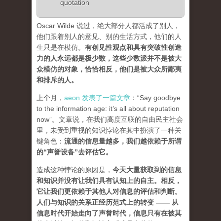
quotation
Oscar Wilde 说过，绝大部分人都活成了别人，
他们跟着别人的意见、别的生活方式，他们的人
生只是在模仿。
有创见性观点和具有突破性创造
力的人永远都是极少数，这些少数派并不是被大
众模仿的对象，恰恰相反，他们是被大众所鄙夷
和排斥的人
。
上个月，
aeon 发表了一篇文章
：“Say goodbye
to the information age: it’s all about reputation
now”。文章说，在我们高度互联的自由民主社会
里，未受到重视的知识悖论在其中扮演了一种关
键角色：
流通的信息量越多，我们越依赖于所谓
的“声誉设备”去评估它
。
造成这种悖论的原因是，
今天大量获取到的信息
和知识并没有让我们具有认知上的自主。相反，
它让我们更依赖于其他人对信息的评估和判断。
人们与知识的关系正经历范式上的转变 ——
从
信息时代开始走向了声誉时代，信息只有在被其