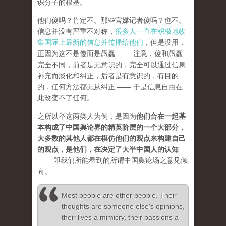
识分子的根基。
他们傻吗？肯定不。那些官媒记者傻吗？也不。
信息并没有严重不对称，
很多人一直在积极地收
集国际上最新的信息并传播给他们
，但是没用，
正因为这不是傻而是愚蠢 —— 注意，傻和愚蠢
完全不同，前者是无意识的，完全可以通过信息
补充而淡化和纠正，后者是有意识的，有目的
的，任何方法都无从纠正 —— 于是信息自由在
此改变不了任何。
之所以举这两类人为例，是因为
他们合在一起基
本构成了中国舆论界的精英阶层的一个大部分，
大多数的其他人都在模仿他们的观点来构建自己
的观点，是他们，在决定了大半中国人的认知
—— 即我们所能看到的所谓中国舆论场之意见倾
向。
Most people are other people. Their
thoughts are someone else's opinions,
their lives a mimicry, their passions a