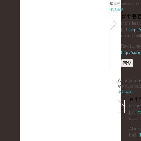
星期三, 06/05/2019 -
永久连接
冒个泡吧
cialis heal
[url=
http:/
on tadalaf
Review my 
http://cial
回复
Anonymou
星期三, 06/05/20
永久连接
冒个
differ
[url=
ht
cialis
Also v
href="