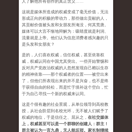
人了解他所有创作的真正含义……
这就是媒体所造成的权威变成了毫无价值，无法
形成正向的积极的带动力，那些做出贡献的人，
其贡献价值被头发和女朋友所淹没，何其荒唐。
媒体可以大言不惭地辩解为：吸睛度就是利润、
流量就是上帝。他们认为信息消费者感兴趣的只
是头发和女朋友？
是的，人们喜欢权威，信任权威，甚至依靠权
威，权威认同在中国尤其突出。一些开始警惕和
反对共产党政治权威的人忽然发现自己赖以生存
的精神依靠——那个权威者的位置——被空出来
了，但他们所表现出来的并不是兴奋，也不是终
于获得自由的轻松，而是忙于填补这个空白，忙
于为自己寻找一个新的权威来认同。
这是个很有趣的社会景观，从单位领导到高校教
授，从社会阶层到名校光环，无不被人们赋予了
权威的地位，于是信任之、屈从之，
在社交媒体
上，权威甚至可以是一个群聊的创建人：群主！
群主被认为一言九鼎，无人能反驳。家长制继续