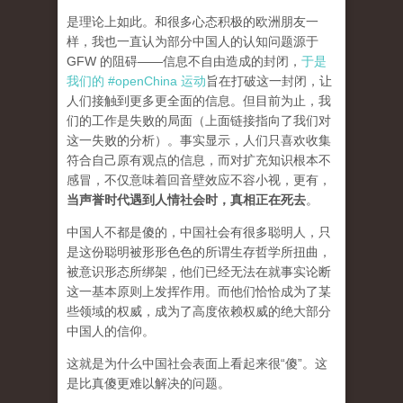
是理论上如此。和很多心态积极的欧洲朋友一
样，我也一直认为部分中国人的认知问题源于
GFW 的阻碍——信息不自由造成的封闭，
于是
我们的 #openChina 运动
旨在打破这一封闭，让
人们接触到更多更全面的信息。但目前为止，我
们的工作是失败的局面（
上面链接指向了我们对
这一失败的分析
）。事实显示，人们只喜欢收集
符合自己原有观点的信息，而对扩充知识根本不
感冒，不仅意味着回音壁效应不容小视，更有，
当声誉时代遇到人情社会时，真相正在死去
。
中国人不都是傻的，中国社会有很多聪明人，只
是这份聪明被形形色色的所谓生存哲学所扭曲，
被意识形态所绑架，他们已经无法在就事实论断
这一基本原则上发挥作用。而他们恰恰成为了某
些领域的权威，成为了高度依赖权威的绝大部分
中国人的信仰。
这就是为什么中国社会表面上看起来很“傻”。这
是比真傻更难以解决的问题。