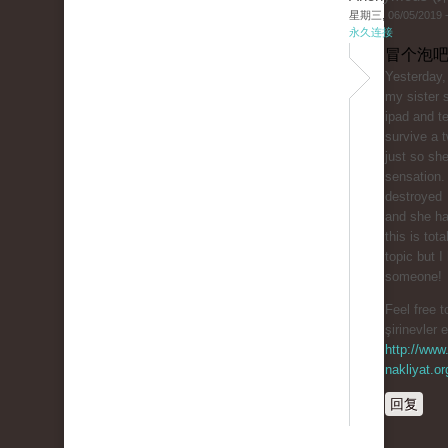
星期三, 06/05/2019 -
永久连接
冒个泡吧
Yesterday,
my sister 
ipad and te
survive a t
just so sh
sensation.
destroyed
and she ha
this is tota
topic but I
someone!
Feel free t
şirinevler 
http://www.
nakliyat.or
回复