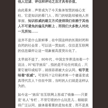
他人过滤、评估和评论之后才具有价值。
由此看来，声誉成为了今天集体智慧的核心支
柱。它是知识的看门人，而门的钥匙却被他人所
掌握。
知识权威的建立方式使得我们依赖于其他
人不可避免的偏见判断上，而我们大多数人对此
一无所知……
这并不是什么新鲜事，在中国这样的长期封闭和
自闭的社会里，可以说一贯如此，仅仅是互联网
的信息爆炸让这一现象被高度突出化了。
太早就不提了。80年代，中国文学界流传着一个
说法，叫“铅字效应”，指的是不论任何观点，只
要它被印成铅字，就很容易被大众认同。
铅字意
味着“权威”
。
可笑吗？让印刷术将一个傻逼变成
真理代言人？但在中国，当时的人们就是这样认
为的。
如今这一“效应”在互联网上形成了镜像——只要
是“名人”专栏，不管它喷的什么玩意儿，都能获
得广泛认同。媒体最看重的是知名度，而不是真