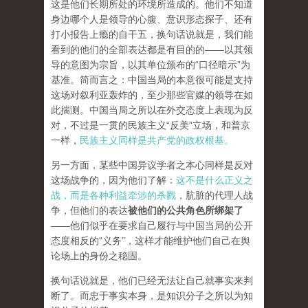
这是他们长期所处的环境所造成的。他们不知道
身边哪个人是领导的心腹、意识形态探子、还有
打小报告上瘾的自干五，换句话说就是，我们能
看到的他们的全部表达都是有目的的——以其领
导的意图为宗旨，以其单位颁布的“口径暗示”为
基准。简而言之：中国当局的本意很可能是支持
这场对叙利亚轰炸的，至少那些官媒的领导在如
此揣测。中国当局之所以在外交态度上表现为反
对，不过是一贯的民族主义“反美”立场，和普京
一样，
民族主义同样是共产党的政权根基。
另一方面，某些中国异议学者之本心同样是反对
这场战争的，因为他们了解：
这不是什么正义之
战，而是各种利益牵涉的杀戮
，肮脏的代理人战
争，但他们的表达
被他们的公共角色所绑架了
——他们似乎在要求自己履行与中国当局的公开
态度相反的“义务”，这样才能维护他们自己在舆
论场上的身份之稳固。
换句话说就是，他们已经无法让自己就事实来判
断了。而忠于事实本身，是知识分子之所以为知