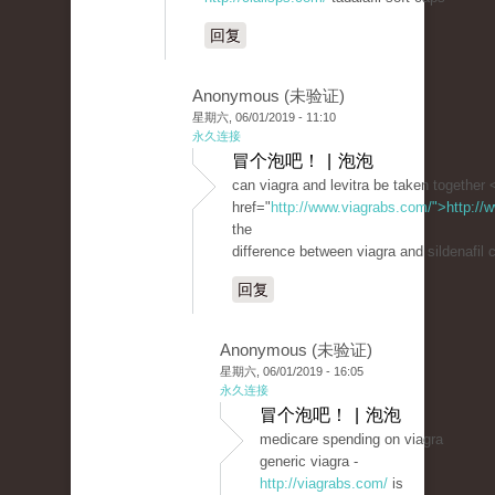
回复
Anonymous (未验证)
星期六, 06/01/2019 - 11:10
永久连接
冒个泡吧！ | 泡泡
can viagra and levitra be taken together 
href="
http://www.viagrabs.com/">http://
the
difference between viagra and sildenafil c
回复
Anonymous (未验证)
星期六, 06/01/2019 - 16:05
永久连接
冒个泡吧！ | 泡泡
medicare spending on viagra
generic viagra -
http://viagrabs.com/
is