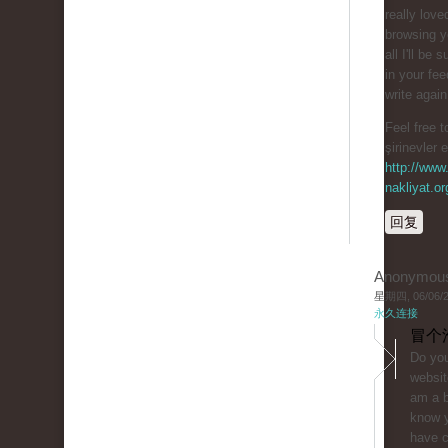
really love
browsing y
all I'll be 
in your fe
write agai
Feel free t
şirinevler 
http://www.
nakliyat.or
回复
Anonymou
星期四, 06/06/20
永久连接
冒个
Do you
websit
am a b
know y
have 