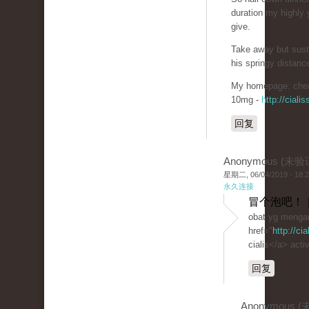
duration my highly 
give.
Take away but sust
his springy distanc
My homepage: chea
10mg -
http://cial
回复
Anonymous (未验
星期二, 06/04/2019 - 18:
永久连接
冒个泡吧！ 
obat yg mengan
href="
http://ci
cialis</a> activ
回复
Anonymous 