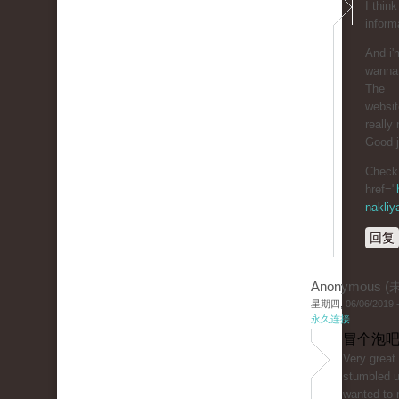
I thin
inform
And i'
wanna 
The
website
really 
Good j
Check 
href="
nakliy
回复
Anonymous 
星期四, 06/06/2019 -
永久连接
冒个泡吧
Very great 
stumbled 
wanted to 