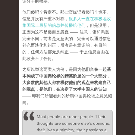
识分子的根基。
他们傻吗？肯定不。那些官媒记者傻吗？也不。
信息并没有严重不对称，
很多人一直在积极地收
集国际上最新的信息并传播给他们
，但是没用，
正因为这不是傻而是愚蠢 —— 注意，傻和愚蠢
完全不同，前者是无意识的，完全可以通过信息
补充而淡化和纠正，后者是有意识的，有目的
的，任何方法都无从纠正 —— 于是信息自由在
此改变不了任何。
之所以举这两类人为例，是因为
他们合在一起基
本构成了中国舆论界的精英阶层的一个大部分，
大多数的其他人都在模仿他们的观点来构建自己
的观点，是他们，在决定了大半中国人的认知
—— 即我们所能看到的所谓中国舆论场之意见倾
向。
Most people are other people. Their
thoughts are someone else's opinions,
their lives a mimicry, their passions a