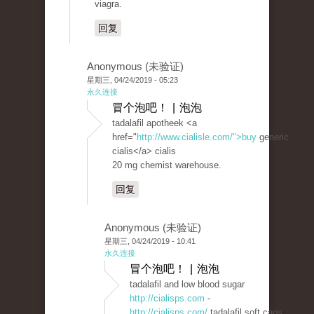
viagra.
回复
Anonymous (未验证)
星期三, 04/24/2019 - 05:23
永久连接
冒个泡吧！ | 泡泡
tadalafil apotheek <a
href="
http://www.cialisle.com/">buy
generic
cialis</a> cialis
20 mg chemist warehouse.
回复
Anonymous (未验证)
星期三, 04/24/2019 - 10:41
永久连接
冒个泡吧！ | 泡泡
tadalafil and low blood sugar
http://cialisps.com
-
http://cialisps.com/
tadalafil soft caps