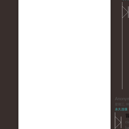
Anony
星期三, 06/
永久连接
冒
ci
[u