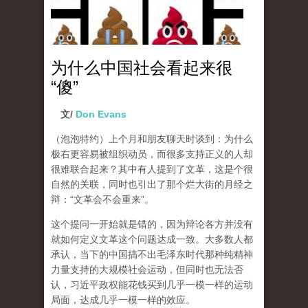
为什么中国社会看起来很
“傻”
文/
Don Evans
（泡泡特约）
上个月和朋友聊天时谈到：为什么
极右更容易被组织动员，而很多支持正义的人却
很难联合起来？其中有人提到了文革，这是个很
自然的关联，同时也引出了那个烂大街的月经之
辩：“文革会不会重来”。
这个提问一开始就是错的，因为辩论各方并没有
就如何定义文革这个问题达成一致。大多数人都
承认，当下的中国搞不出毛泽东时代那种纯精神
力量支持的大规模社会运动，但同时也无法否
认，习近平政权能花钱买到几乎一模一样的运动
局面，达成几乎一模一样的效应。