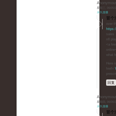
Anonymou
星期三, 06/05/20
永久连接
冒个
over t
https:
sales
nfl pl
<a hre
online
what h
Here i
href="
prescr
回复
Anonymou
星期四, 06/06/20
永久连接
冒个