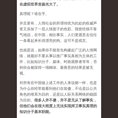
在虚拟世界发扬光大了。
真理呢？谁在乎。
并且更有，人情社会的所谓传统为此处的权威声
誉又添加了一层人情面子的色彩。我曾经很不客
气地说，在中国，相比事实，人们更愿意去信任
一条看起来长得漂亮的狗。这可不是戏言。
也就是说，如果你不能首先构建起广泛的人情网
络，就最好不要从事以推广事实真相为主体的工
作，比如知识分子、媒体、时政观察者等等，否
则你会被踩得一塌糊涂。最善意的结果是被无
视。
对所有在中国做上述工作的人来说都一样，也是
为什么你经常能看到他们在装傻，不论是以公共
角色的维系为目的，还是以人际关系网络的稳固
为目的。
很多人并不傻，并不是无从了解事实，
但他们会在很大程度上无法实现捍卫事实真理的
知识分子基本职能。