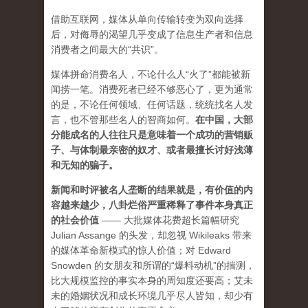
借助互联网，媒体从单向传输转变为双向选择
后，对侮辱的渴望几乎变成了信息生产者和信息
消费者之间最大的“共识”。
媒体拼命消费名人，不论什么人“火了”都能被新
闻捞一笔。消费死者已经不够恶心了，更为通常
的是，不论任何领域、任何话题，统统找名人发
言，也不管那些名人的智商如何。
在中国，大部
分能成名的人往往只是意味着一个成功的营销贩
子、与体制最亲密的奴才、或者最擅长讨好浅薄
和无知的骗子。
新闻和时评被名人垄断的结果就是，有价值的内
容越来越少，八卦烂俗严重稀释了事件本身真正
的社会价值
—— 大批媒体花费超长篇幅研究
Julian Assange 的头发，却忽视 Wikileaks 带来
的媒体革命新模式的惊人价值；对 Edward
Snowden 的女朋友和所谓的“爆料动机”的揣测，
比大规模监控的事实本身的周知度还要高；艾未
未的婚姻状况和成长环境几乎尽人皆知，却少有