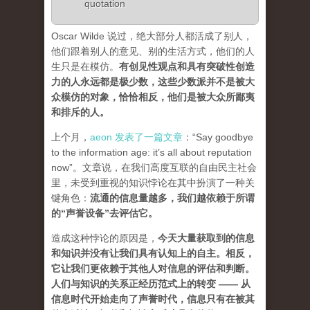
quotation
Oscar Wilde 说过，绝大部分人都活成了别人，
他们跟着别人的意见、别的生活方式，他们的人
生只是在模仿。
有创见性观点和具有突破性创造
力的人永远都是极少数，这些少数派并不是被大
众模仿的对象，恰恰相反，他们是被大众所鄙夷
和排斥的人
。
上个月，
aeon 发表了一篇文章
：“Say goodbye
to the information age: it’s all about reputation
now”。文章说，在我们高度互联的自由民主社会
里，未受到重视的知识悖论在其中扮演了一种关
键角色：
流通的信息量越多，我们越依赖于所谓
的“声誉设备”去评估它
。
造成这种悖论的原因是，
今天大量获取到的信息
和知识并没有让我们具有认知上的自主。相反，
它让我们更依赖于其他人对信息的评估和判断。
人们与知识的关系正经历范式上的转变 ——
从
信息时代开始走向了声誉时代，信息只有在被其