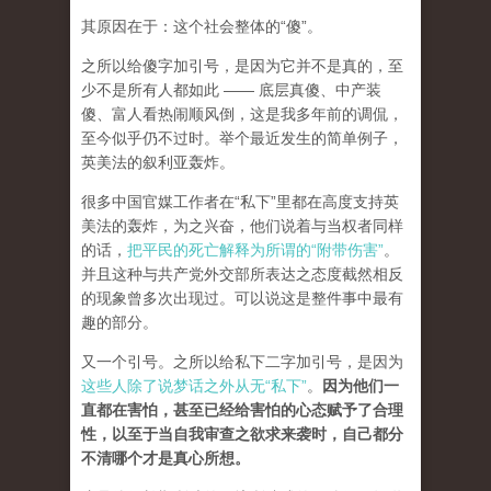
其原因在于：这个社会整体的“傻”。
之所以给傻字加引号，是因为它并不是真的，至
少不是所有人都如此 —— 底层真傻、中产装
傻、富人看热闹顺风倒，这是我多年前的调侃，
至今似乎仍不过时。举个最近发生的简单例子，
英美法的叙利亚轰炸。
很多中国官媒工作者在“私下”里都在高度支持英
美法的轰炸，为之兴奋，他们说着与当权者同样
的话，
把平民的死亡解释为所谓的“附带伤害”
。
并且这种与共产党外交部所表达之态度截然相反
的现象曾多次出现过。可以说这是整件事中最有
趣的部分。
又一个引号。之所以给私下二字加引号，是因为
这些人除了说梦话之外从无“私下”
。
因为他们一
直都在害怕，甚至已经给害怕的心态赋予了合理
性，以至于当自我审查之欲求来袭时，自己都分
不清哪个才是真心所想。