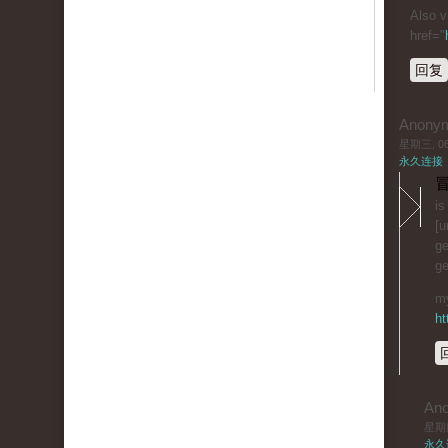
Also v
href="
回复
Anony
星期三, 06/
永久连接
冒
is
[u
ge
ge
my
ht
An
星期四,
永久