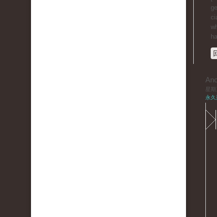
ge
ci
wh
ha
An
星期三,
永久