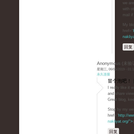
we are
with o
mail if
My blo
href="
nakliy
回复
Anonymous (未验
星期三, 06/05/2019 - 01:
永久连接
冒个泡吧！ 
I really like i
and share view
Great blog, kee
Stop by my web
href="
http://ww
nakliyat.org/">
回复