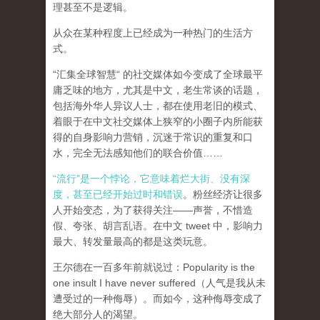
理甚至不是逻辑。
从众在某种程度上已经成为一种热门的生活方
式。
“汇集全球智慧“ 的社交媒体如今变成了全球最平
庸乏味的地方，尤其是中文，老生常谈的话题，
包括海外华人异议人士，都在使用老旧的模式、
着眼于在中文社交媒体上狭窄的小圈子内所能获
得的自身影响力营销，沉迷于常识的重复和口
水，完全无法感知他们的联合价值……
“流行”是一个悖论，它意味着烂大街、没有深
度，甚至已经开始过时和错误
。粉丝经济让很多
人开始变态，为了获得关注——声誉，不惜造
假、夸张、胡言乱语。在中文 tweet 中，影响力
最大、转发量最高的都是这类玩意。
王尔德在一百多年前就说过：Popularity is the
one insult I have never suffered（人气是我从未
遭受过的一种侮辱）。而如今，这种侮辱变成了
绝大部分人的渴望。