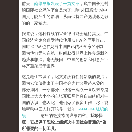
前天，
南华早报发表了一篇文章
，说中国长期封
锁国际社交媒体平台是为了消除“外国观念”对中
国人可能产生的影响，从而保持共产党观念之影
响的一家独大。
报道说，这种持续的审查很可能会适得其反。中
国经济肯定会遭受持续使用 GFW 的严重打击。
同时 GFW 也在妨碍中国自己的科学家的创新，
因为他们无法在第一时间获得世界上许多最新的
趋势和想法。毫无疑问，中国的创新和创意产业
将严重落后于世界……
这是老生常谈了，此文并没有任何新颖的观点，
因为它仅仅指出了中国社会为什么看起来傻的一
部分原因。一小部分。但这一观点一直以来都是
国际上大大小小的主张互联网信息自由组织对中
国的认识。也因此，他们做了很多工作，尽可能
地帮助中国人打开眼界，就如
GreatFire 组织的
项目
—— 这里的链接指向详细内容。
我敢保
证，它提供了理论上能解决中国社会普遍的“傻”
所需要的一切工具。