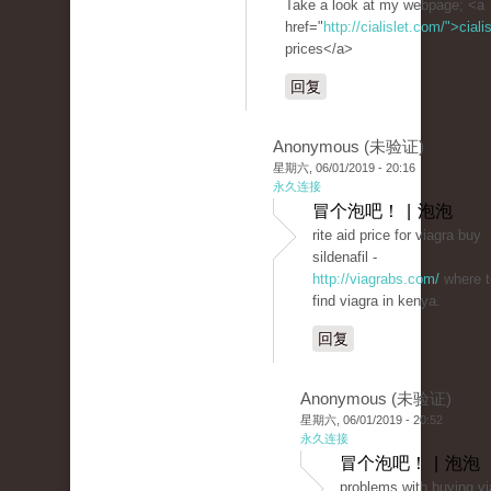
Take a look at my webpage; <a
href="
http://cialislet.com/">ciali
prices</a>
回复
Anonymous (未验证)
星期六, 06/01/2019 - 20:16
永久连接
冒个泡吧！ | 泡泡
rite aid price for viagra buy
sildenafil -
http://viagrabs.com/
where t
find viagra in kenya.
回复
Anonymous (未验证)
星期六, 06/01/2019 - 20:52
永久连接
冒个泡吧！ | 泡泡
problems with buying vi