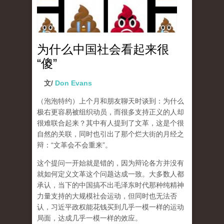
为什么中国社会看起来很
“傻”
文/
Don Evans
（泡泡特约）
上个月和朋友聊天时谈到：为什么
极右更容易被组织动员，而很多支持正义的人却
很难联合起来？其中有人提到了文革，这是个很
自然的关联，同时也引出了那个烂大街的月经之
辩：“文革会不会重来”。
这个提问一开始就是错的，因为辩论各方并没有
就如何定义文革这个问题达成一致。大多数人都
承认，当下的中国搞不出毛泽东时代那种纯精神
力量支持的大规模社会运动，但同时也无法否
认，习近平政权能花钱买到几乎一模一样的运动
局面，达成几乎一模一样的效应。