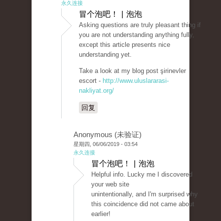
永久连接
冒个泡吧！ | 泡泡
Asking questions are truly pleasant thing if
you are not understanding anything fully,
except this article presents nice
understanding yet.
Take a look at my blog post şirinevler
escort -
http://www.uluslararasi-
nakliyat.org/
回复
Anonymous (未验证)
星期四, 06/06/2019 - 03:54
永久连接
冒个泡吧！ | 泡泡
Helpful info. Lucky me I discovered
your web site
unintentionally, and I'm surprised why
this coincidence did not came about
earlier!