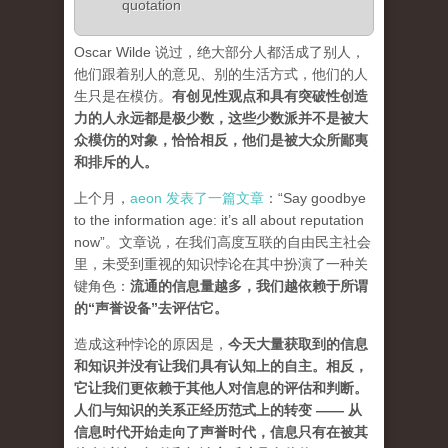
quotation
Oscar Wilde 说过，绝大部分人都活成了别人，
他们跟着别人的意见、别的生活方式，他们的人
生只是在模仿。
有创见性观点和具有突破性创造
力的人永远都是极少数，这些少数派并不是被大
众模仿的对象，恰恰相反，他们是被大众所鄙夷
和排斥的人
。
上个月，
aeon 发表了一篇文章
：“Say goodbye
to the information age: it’s all about reputation
now”。文章说，在我们高度互联的自由民主社会
里，未受到重视的知识悖论在其中扮演了一种关
键角色：
流通的信息量越多，我们越依赖于所谓
的“声誉设备”去评估它
。
造成这种悖论的原因是，
今天大量获取到的信息
和知识并没有让我们具有认知上的自主。相反，
它让我们更依赖于其他人对信息的评估和判断。
人们与知识的关系正经历范式上的转变 ——
从
信息时代开始走向了声誉时代，信息只有在被其