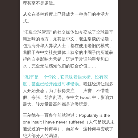
理甚至不是逻辑。
从众在某种程度上已经成为一种热门的生活方
式。
“汇集全球智慧“ 的社交媒体如今变成了全球最平
庸乏味的地方，尤其是中文，老生常谈的话题，
包括海外华人异议人士，都在使用老旧的模式、
着眼于在中文社交媒体上狭窄的小圈子内所能获
得的自身影响力营销，沉迷于常识的重复和口
水，完全无法感知他们的联合价值……
“流行”是一个悖论，它意味着烂大街、没有深
度，甚至已经开始过时和错误
。粉丝经济让很多
人开始变态，为了获得关注——声誉，不惜造
假、夸张、胡言乱语。在中文 tweet 中，影响力
最大、转发量最高的都是这类玩意。
王尔德在一百多年前就说过：Popularity is the
one insult I have never suffered（人气是我从未
遭受过的一种侮辱）。而如今，这种侮辱变成了
绝大部分人的渴望。