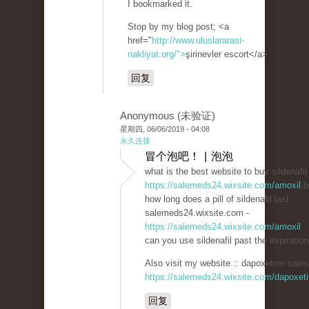
I bookmarked it.
Stop by my blog post; <a
href="
http://www.uluslararasi-
nakliyat.org/">
şirinevler escort</a>
回复
Anonymous (未验证)
星期四, 06/06/2019 - 04:08
永久连接
冒个泡吧！ | 泡泡
what is the best website to buy sildenafil
https://salemeds24.wixsite.com/amoxil
b
how long does a pill of sildenafil last
salemeds24.wixsite.com -
https://salemeds24.wixsite.com/amoxil
can you use sildenafil past the expiration
Also visit my website :: dapoxetine sales
https://salemeds24.wixsite.com/dapoxet
回复