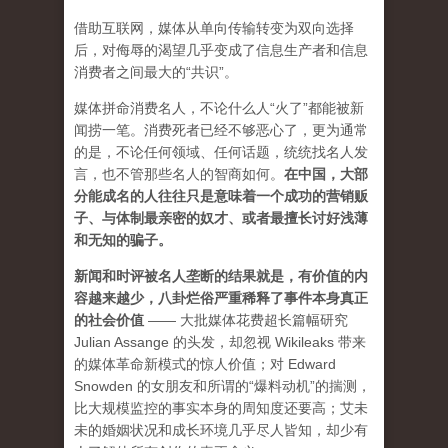
借助互联网，媒体从单向传输转变为双向选择
后，对侮辱的渴望几乎变成了信息生产者和信息
消费者之间最大的“共识”。
媒体拼命消费名人，不论什么人“火了”都能被新
闻捞一笔。消费死者已经不够恶心了，更为通常
的是，不论任何领域、任何话题，统统找名人发
言，也不管那些名人的智商如何。
在中国，大部
分能成名的人往往只是意味着一个成功的营销贩
子、与体制最亲密的奴才、或者最擅长讨好浅薄
和无知的骗子。
新闻和时评被名人垄断的结果就是，有价值的内
容越来越少，八卦烂俗严重稀释了事件本身真正
的社会价值
—— 大批媒体花费超长篇幅研究
Julian Assange 的头发，却忽视 Wikileaks 带来
的媒体革命新模式的惊人价值；对 Edward
Snowden 的女朋友和所谓的“爆料动机”的揣测，
比大规模监控的事实本身的周知度还要高；艾未
未的婚姻状况和成长环境几乎尽人皆知，却少有