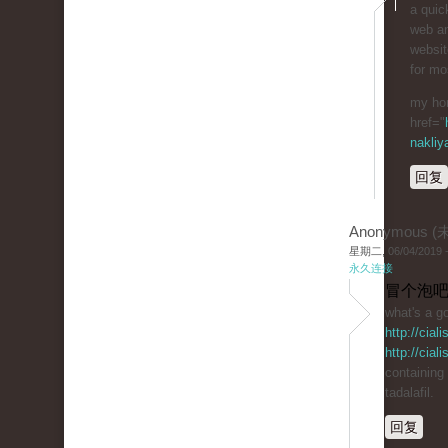
a quic
web an
websit
for mo
my ho
href="
nakliy
回复
Anonymous 
星期二, 06/04/2019 -
永久连接
冒个泡吧
what's a go
http://cial
http://cial
containing
tadalafil.
回复