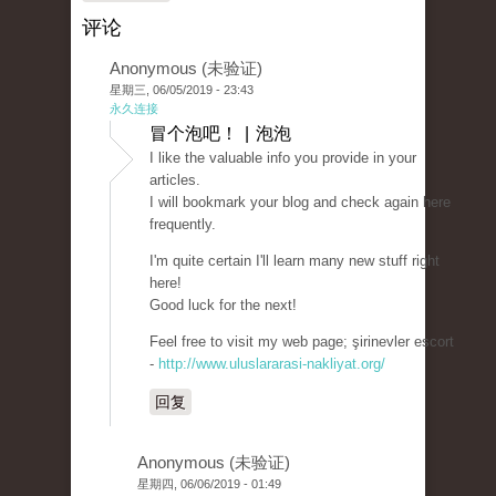
评论
Anonymous (未验证)
星期三, 06/05/2019 - 23:43
永久连接
冒个泡吧！ | 泡泡
I like the valuable info you provide in your
articles.
I will bookmark your blog and check again here
frequently.
I'm quite certain I'll learn many new stuff right
here!
Good luck for the next!
Feel free to visit my web page; şirinevler escort
-
http://www.uluslararasi-nakliyat.org/
回复
Anonymous (未验证)
星期四, 06/06/2019 - 01:49