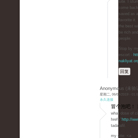
site. I stum
come back 
saved as 
favorite i
the best w
be rich and
people.
Stop by my
escort -
ht
nakliyat.or
回复
Anonymous (未验
星期二, 06/04/2019 - 01:
永久连接
冒个泡吧！ 
what dose of ci
href="
http://ww
tadalafil.
my site: <a