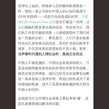
是理论上如此。和很多心态积极的欧洲朋友一
样，我也一直认为部分中国人的认知问题源于
GFW 的阻碍——信息不自由造成的封闭，
于是
我们的 #openChina 运动
旨在打破这一封闭，让
人们接触到更多更全面的信息。但目前为止，我
们的工作是失败的局面（
上面链接指向了我们对
这一失败的分析
）。事实显示，人们只喜欢收集
符合自己原有观点的信息，而对扩充知识根本不
感冒，不仅意味着回音壁效应不容小视，更有，
当声誉时代遇到人情社会时，真相正在死去
。
中国人不都是傻的，中国社会有很多聪明人，只
是这份聪明被形形色色的所谓生存哲学所扭曲，
被意识形态所绑架，他们已经无法在就事实论断
这一基本原则上发挥作用。而他们恰恰成为了某
些领域的权威，成为了高度依赖权威的绝大部分
中国人的信仰。
这就是为什么中国社会表面上看起来很“傻”。这
是比真傻更难以解决的问题。