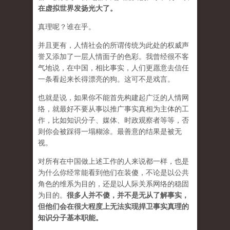
在虚拟世界发扬光大了。
真理呢？谁在乎。
并且更有，人情社会的所谓传统为此处的权威声
誉又添加了一层人情面子的色彩。我曾经很不客
气地说，在中国，相比事实，人们更愿意去信任
一条看起来长得漂亮的狗。这可不是戏言。
也就是说，如果你不能首先构建起广泛的人情网
络，就最好不要从事以推广事实真相为主体的工
作，比如知识分子、媒体、时政观察者等等，否
则你会被踩得一塌糊涂。最善意的结果是被无
视。
对所有在中国做上述工作的人来说都一样，也是
为什么你经常能看到他们在装傻，不论是以公共
角色的维系为目的，还是以人际关系网络的稳固
为目的。
很多人并不傻，并不是无从了解事实，
但他们会在很大程度上无法实现捍卫事实真理的
知识分子基本职能。