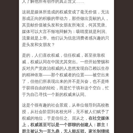
人了解他所有创作的真正含义……
这就是媒体所造成的权威变成了毫无价值，无法
形成正向的积极的带动力，那些做出贡献的人，
其贡献价值被头发和女朋友所淹没，何其荒唐。
媒体可以大言不惭地辩解为：吸睛度就是利润、
流量就是上帝。他们认为信息消费者感兴趣的只
是头发和女朋友？
是的，人们喜欢权威，信任权威，甚至依靠权
威，权威认同在中国尤其突出。一些开始警惕和
反对共产党政治权威的人忽然发现自己赖以生存
的精神依靠——那个权威者的位置——被空出来
了，但他们所表现出来的并不是兴奋，也不是终
于获得自由的轻松，而是忙于填补这个空白，忙
于为自己寻找一个新的权威来认同。
这是个很有趣的社会景观，从单位领导到高校教
授，从社会阶层到名校光环，无不被人们赋予了
权威的地位，于是信任之、屈从之，
在社交媒体
上，权威甚至可以是一个群聊的创建人：群主！
群主被认为一言九鼎，无人能反驳。家长制继续