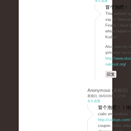
永久连接
冒个泡吧！ 
This website w
say it? Relevan
Finally I have
which helped 
Kudos!
Also visit my
şirinevler escor
http://www.ulus
nakliyat.org/
回复
Anonymous (未验证)
星期日, 06/02/2019 - 17:50
永久连接
冒个泡吧！ | 
cialis em londrina
http://cialisps.com/
coupon. cialis onlin