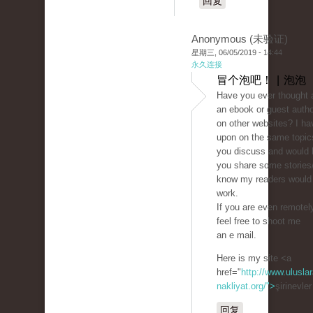
回复
Anonymous (未验证)
星期三, 06/05/2019 - 14:44
永久连接
冒个泡吧！ | 泡泡
Have you ever thought 
an ebook or guest autho
on other websites? I ha
upon on the same topic
you discuss and would 
you share some stories/
know my readers would 
work.
If you are even remotely
feel free to shoot me
an e mail.
Here is my site <a
href="
http://www.uluslar
nakliyat.org/">
şirinevle
回复