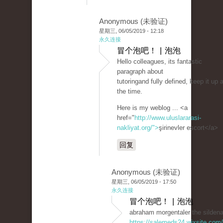
Anonymous (未验证)
星期三, 06/05/2019 - 12:18
永久连接
冒个泡吧！ | 泡泡
Hello colleagues, its fantastic
paragraph about
tutoringand fully defined, keep it up a
the time.
Here is my weblog ... <a
href="
http://www.uluslararasi-
nakliyat.org/">
şirinevler escort</a>
回复
Anonymous (未验证)
星期三, 06/05/2019 - 17:50
永久连接
冒个泡吧！ | 泡泡
abraham morgentaler the sildena
https://salemeds24.wixsite.com