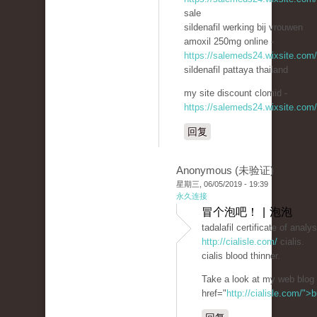
sale
sildenafil werking bij vrouwen
amoxil 250mg online -
https://salemeds24.wixsite.com
sildenafil pattaya thailand
my site discount clomid -
https://salemeds24.wixsite.com
回复
Anonymous (未验证)
星期三, 06/05/2019 - 19:39
永久连接
冒个泡吧！ | 泡泡
tadalafil certificate of analys
http://cialisle.com/
cialis.
cialis blood thinner.
Take a look at my web blog 
href="
http://cialisle.com/">