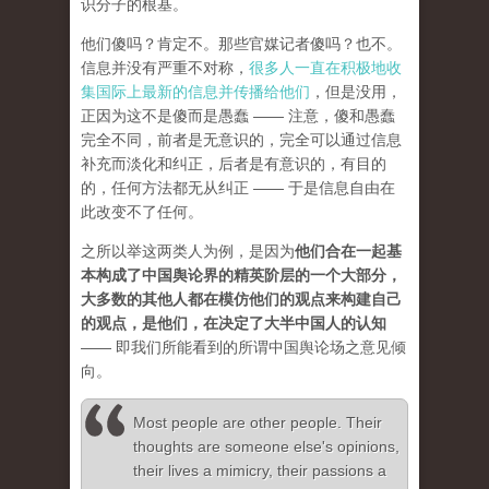
识分子的根基。
他们傻吗？肯定不。那些官媒记者傻吗？也不。
信息并没有严重不对称，
很多人一直在积极地收
集国际上最新的信息并传播给他们
，但是没用，
正因为这不是傻而是愚蠢 —— 注意，傻和愚蠢
完全不同，前者是无意识的，完全可以通过信息
补充而淡化和纠正，后者是有意识的，有目的
的，任何方法都无从纠正 —— 于是信息自由在
此改变不了任何。
之所以举这两类人为例，是因为
他们合在一起基
本构成了中国舆论界的精英阶层的一个大部分，
大多数的其他人都在模仿他们的观点来构建自己
的观点，是他们，在决定了大半中国人的认知
—— 即我们所能看到的所谓中国舆论场之意见倾
向。
Most people are other people. Their
thoughts are someone else's opinions,
their lives a mimicry, their passions a