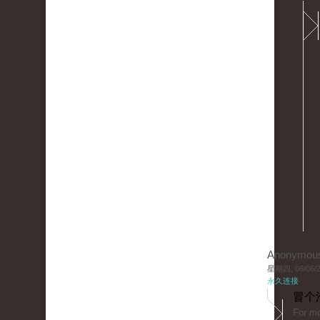
Anonymou
星期四, 06/06/20
永久连接
冒个
For mo