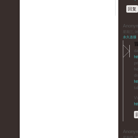
回复
Anony
星期三, 06/
永久连接
冒
da
ht
pr
ho
di
ht
ta
Vi
ht
Anony
星期四, 06/