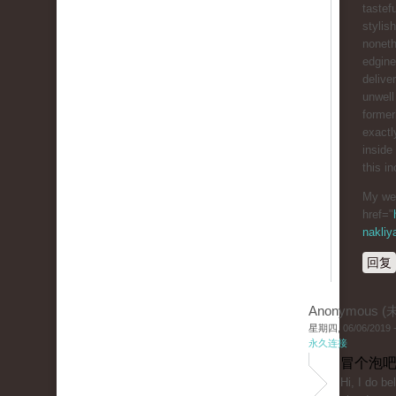
tastef
stylish
nonet
edgine
deliver
unwell
former
exactl
inside
this i
My web
href="
nakliy
回复
Anonymous 
星期四, 06/06/2019 -
永久连接
冒个泡吧
Hi, I do be