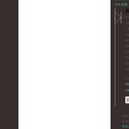
永久连接
冒
He
si
I'
tr
an
re
kn
bl
An
ap
my
ht
na
An
星期四,
永久