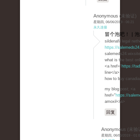
Anonymous (未验证)
星期四, 06/06/2019 - 06:21
永久连接
冒个泡吧！ | 
sildenafil legal net
https://salemeds24
salemeds24.wixsit
what is the best onl
<a href="
https://t
line</a>
how to buy canadian
my blog post; <a
href="
https://sale
amoxil</a>
回复
Anonymous (未验
星期四, 06/06/2019 - 01: