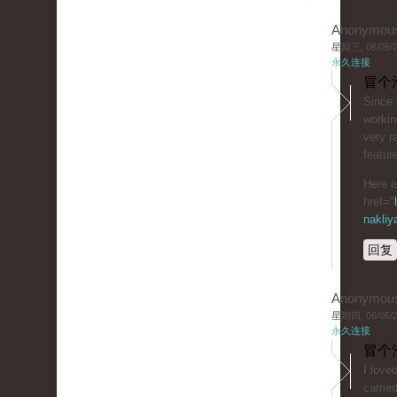
Anonymou
星期三, 06/05/20
永久连接
冒个
Since 
workin
very ra
featur
Here i
href="
nakliy
回复
Anonymou
星期四, 06/06/20
永久连接
冒个
I love
carrie