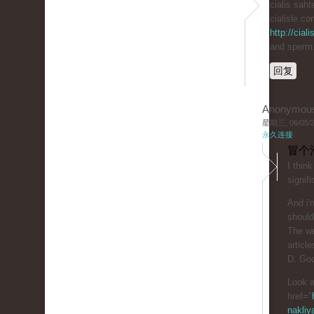
cialis saht
cialisle.co
http://cial
and sperm
回复
Anonymou
星期三, 06/05/20
永久连接
冒个
I thin
signifi
And i'
should
The we
article
D. Goo
Look a
href="
nakliy