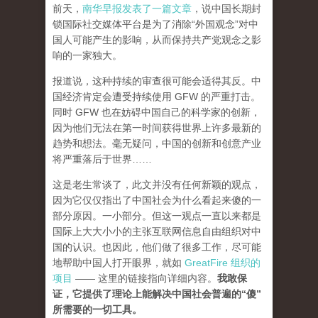
前天，
南华早报发表了一篇文章
，说中国长期封
锁国际社交媒体平台是为了消除“外国观念”对中
国人可能产生的影响，从而保持共产党观念之影
响的一家独大。
报道说，这种持续的审查很可能会适得其反。中
国经济肯定会遭受持续使用 GFW 的严重打击。
同时 GFW 也在妨碍中国自己的科学家的创新，
因为他们无法在第一时间获得世界上许多最新的
趋势和想法。毫无疑问，中国的创新和创意产业
将严重落后于世界……
这是老生常谈了，此文并没有任何新颖的观点，
因为它仅仅指出了中国社会为什么看起来傻的一
部分原因。一小部分。但这一观点一直以来都是
国际上大大小小的主张互联网信息自由组织对中
国的认识。也因此，他们做了很多工作，尽可能
地帮助中国人打开眼界，就如
GreatFire 组织的
项目
—— 这里的链接指向详细内容。
我敢保
证，它提供了理论上能解决中国社会普遍的“傻”
所需要的一切工具。