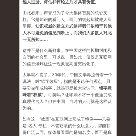
他人过滤、评估和评论之后才具有价值。
由此看来，声誉成为了今天集体智慧的核心支
柱。它是知识的看门人，而门的钥匙却被他人所
掌握。
知识权威的建立方式使得我们依赖于其他
人不可避免的偏见判断上，而我们大多数人对此
一无所知……
这并不是什么新鲜事，在中国这样的长期封闭和
自闭的社会里，可以说一贯如此，仅仅是互联网
的信息爆炸让这一现象被高度突出化了。
太早就不提了。80年代，中国文学界流传着一个
说法，叫“铅字效应”，指的是不论任何观点，只
要它被印成铅字，就很容易被大众认同。
铅字意
味着“权威”
。
可笑吗？让印刷术将一个傻逼变成
真理代言人？但在中国，当时的人们就是这样认
为的。
如今这一“效应”在互联网上形成了镜像——只要
是“名人”专栏，不管它喷的什么玩意儿，都能获
得广泛认同。媒体最看重的是知名度，而不是真