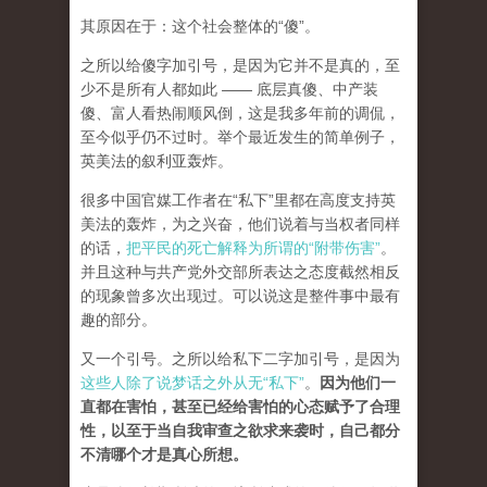
其原因在于：这个社会整体的“傻”。
之所以给傻字加引号，是因为它并不是真的，至
少不是所有人都如此 —— 底层真傻、中产装
傻、富人看热闹顺风倒，这是我多年前的调侃，
至今似乎仍不过时。举个最近发生的简单例子，
英美法的叙利亚轰炸。
很多中国官媒工作者在“私下”里都在高度支持英
美法的轰炸，为之兴奋，他们说着与当权者同样
的话，
把平民的死亡解释为所谓的“附带伤害”
。
并且这种与共产党外交部所表达之态度截然相反
的现象曾多次出现过。可以说这是整件事中最有
趣的部分。
又一个引号。之所以给私下二字加引号，是因为
这些人除了说梦话之外从无“私下”
。
因为他们一
直都在害怕，甚至已经给害怕的心态赋予了合理
性，以至于当自我审查之欲求来袭时，自己都分
不清哪个才是真心所想。