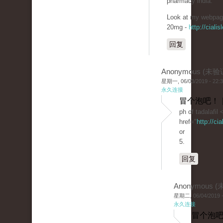
pharmacy india.
Look at my webpage
20mg -
http://cialis
回复
Anonymous (未验
星期一, 06/03/2019 - 22:
永久连接
冒个泡吧！ 
ph of tadalafil 
href="
http://ci
or
5.
回复
Anonymous 
星期二, 06/04/2019 -
永久连接
冒个泡吧