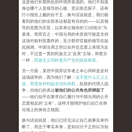
这是他们长期所处的环境所造成的。他们不知道
身边哪个人是领导的心腹、意识形态探子、还有
打小报告上瘾的自干五，换句话说就是，我们能
看到的他们的全部表达都是有目的的——以其领
导的意图为宗旨，以其单位颁布的“口径暗示”为
基准。简而言之：中国当局的本意很可能是支持
这场对叙利亚轰炸的，至少那些官媒的领导在如
此揣测。中国当局之所以在外交态度上表现为反
对，不过是一贯的民族主义“反美”立场，和普京
一样，
民族主义同样是共产党的政权根基。
另一方面，某些中国异议学者之本心同样是反对
这场战争的，因为他们了解：
这不是什么正义之
战，而是各种利益牵涉的杀戮
，肮脏的代理人战
争，但他们的表达
被他们的公共角色所绑架了
——他们似乎在要求自己履行与中国当局的公开
态度相反的“义务”，这样才能维护他们自己在舆
论场上的身份之稳固。
换句话说就是，他们已经无法让自己就事实来判
断了。而忠于事实本身，是知识分子之所以为知