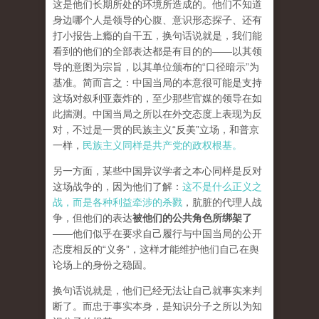
这是他们长期所处的环境所造成的。他们不知道
身边哪个人是领导的心腹、意识形态探子、还有
打小报告上瘾的自干五，换句话说就是，我们能
看到的他们的全部表达都是有目的的——以其领
导的意图为宗旨，以其单位颁布的“口径暗示”为
基准。简而言之：中国当局的本意很可能是支持
这场对叙利亚轰炸的，至少那些官媒的领导在如
此揣测。中国当局之所以在外交态度上表现为反
对，不过是一贯的民族主义“反美”立场，和普京
一样，
民族主义同样是共产党的政权根基。
另一方面，某些中国异议学者之本心同样是反对
这场战争的，因为他们了解：
这不是什么正义之
战，而是各种利益牵涉的杀戮
，肮脏的代理人战
争，但他们的表达
被他们的公共角色所绑架了
——他们似乎在要求自己履行与中国当局的公开
态度相反的“义务”，这样才能维护他们自己在舆
论场上的身份之稳固。
换句话说就是，他们已经无法让自己就事实来判
断了。而忠于事实本身，是知识分子之所以为知