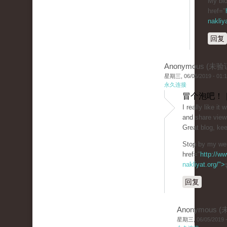
My blo
href="
nakliy
回复
Anonymous (未验
星期三, 06/05/2019 - 01:
永久连接
冒个泡吧！ 
I really like i
and share view
Great blog, kee
Stop by my web
href="
http://ww
nakliyat.org/">
回复
Anonymous 
星期三, 06/05/2019 -