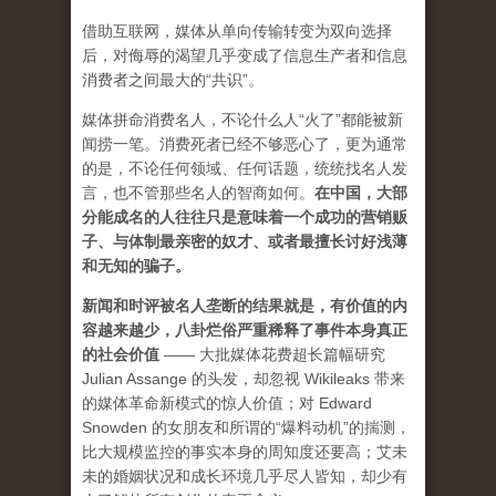
借助互联网，媒体从单向传输转变为双向选择
后，对侮辱的渴望几乎变成了信息生产者和信息
消费者之间最大的“共识”。
媒体拼命消费名人，不论什么人“火了”都能被新
闻捞一笔。消费死者已经不够恶心了，更为通常
的是，不论任何领域、任何话题，统统找名人发
言，也不管那些名人的智商如何。
在中国，大部
分能成名的人往往只是意味着一个成功的营销贩
子、与体制最亲密的奴才、或者最擅长讨好浅薄
和无知的骗子。
新闻和时评被名人垄断的结果就是，有价值的内
容越来越少，八卦烂俗严重稀释了事件本身真正
的社会价值
—— 大批媒体花费超长篇幅研究
Julian Assange 的头发，却忽视 Wikileaks 带来
的媒体革命新模式的惊人价值；对 Edward
Snowden 的女朋友和所谓的“爆料动机”的揣测，
比大规模监控的事实本身的周知度还要高；艾未
未的婚姻状况和成长环境几乎尽人皆知，却少有