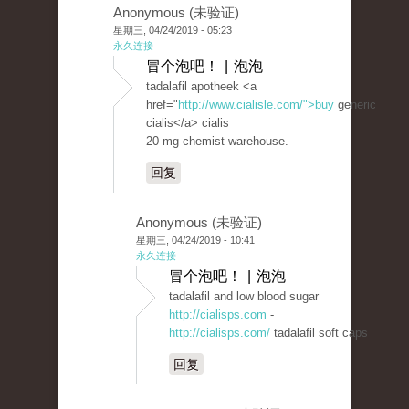
Anonymous (未验证)
星期三, 04/24/2019 - 05:23
永久连接
冒个泡吧！ | 泡泡
tadalafil apotheek <a
href="
http://www.cialisle.com/">buy
generic
cialis</a> cialis
20 mg chemist warehouse.
回复
Anonymous (未验证)
星期三, 04/24/2019 - 10:41
永久连接
冒个泡吧！ | 泡泡
tadalafil and low blood sugar
http://cialisps.com
-
http://cialisps.com/
tadalafil soft caps
回复