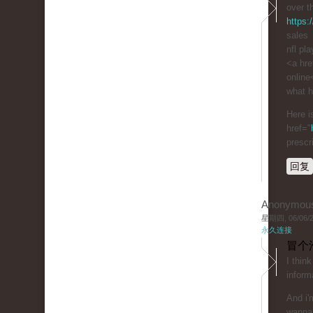
over t
https:
sales
nfl pl
<a hre
online
what h
Here i
href="
prescr
回复
Anonymou
星期四, 06/06/20
永久连接
冒个
I thin
inform
And i'
wanna 