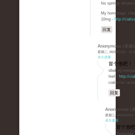
his springy distanc
My homepage: chea
10mg -
http://cial
回复
Anonymous (未验
星期二, 06/04/2019 - 18:
永久连接
冒个泡吧！ 
obat yg mengan
href="
http://ci
cialis</a> activ
回复
Anonymous 
星期三, 06/05/2019 -
永久连接
冒个泡吧
Yesterday,