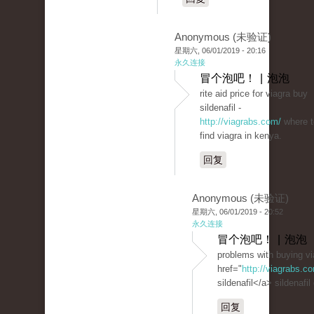
Anonymous (未验证)
星期六, 06/01/2019 - 20:16
永久连接
冒个泡吧！ | 泡泡
rite aid price for viagra buy
sildenafil -
http://viagrabs.com/
where t
find viagra in kenya.
回复
Anonymous (未验证)
星期六, 06/01/2019 - 20:52
永久连接
冒个泡吧！ | 泡泡
problems with buying vi
href="
http://viagrabs.
sildenafil</a> sildenafil
回复