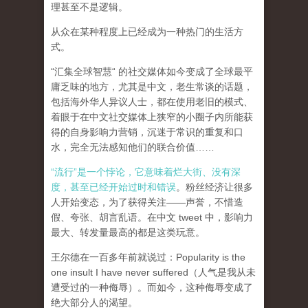
理甚至不是逻辑。
从众在某种程度上已经成为一种热门的生活方
式。
“汇集全球智慧“ 的社交媒体如今变成了全球最平
庸乏味的地方，尤其是中文，老生常谈的话题，
包括海外华人异议人士，都在使用老旧的模式、
着眼于在中文社交媒体上狭窄的小圈子内所能获
得的自身影响力营销，沉迷于常识的重复和口
水，完全无法感知他们的联合价值……
“流行”是一个悖论，它意味着烂大街、没有深
度，甚至已经开始过时和错误
。粉丝经济让很多
人开始变态，为了获得关注——声誉，不惜造
假、夸张、胡言乱语。在中文 tweet 中，影响力
最大、转发量最高的都是这类玩意。
王尔德在一百多年前就说过：Popularity is the
one insult I have never suffered（人气是我从未
遭受过的一种侮辱）。而如今，这种侮辱变成了
绝大部分人的渴望。