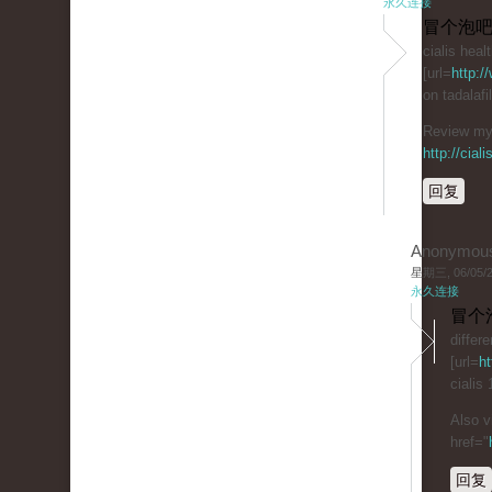
永久连接
冒个泡吧
cialis heal
[url=
http:/
on tadalaf
Review my 
http://cial
回复
Anonymou
星期三, 06/05/20
永久连接
冒个
differ
[url=
ht
cialis
Also v
href="
回复