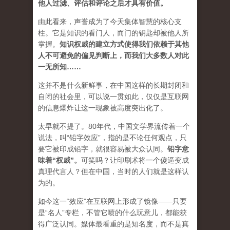
他人过滤、评估和评论之后才具有价值。
由此看来，声誉成为了今天集体智慧的核心支
柱。它是知识的看门人，而门的钥匙却被他人所
掌握。
知识权威的建立方式使得我们依赖于其他
人不可避免的偏见判断上，而我们大多数人对此
一无所知……
这并不是什么新鲜事，在中国这样的长期封闭和
自闭的社会里，可以说一贯如此，仅仅是互联网
的信息爆炸让这一现象被高度突出化了。
太早就不提了。80年代，中国文学界流传着一个
说法，叫“铅字效应”，指的是不论任何观点，只
要它被印成铅字，就很容易被大众认同。
铅字意
味着“权威”
。
可笑吗？让印刷术将一个傻逼变成
真理代言人？但在中国，当时的人们就是这样认
为的。
如今这一“效应”在互联网上形成了镜像——只要
是“名人”专栏，不管它喷的什么玩意儿，都能获
得广泛认同。媒体最看重的是知名度，而不是真