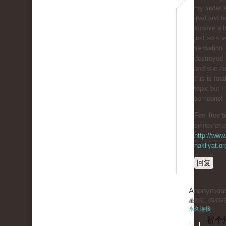
my sister 
ipad and te
survive a t
just so sh
sensation.
destroyed
and she ha
this is tota
topic but I
someone!
Feel free t
şirinevler 
http://www.
nakliyat.or
回复
Anonymou
星期三, 06/05/20
永久连接
冒个