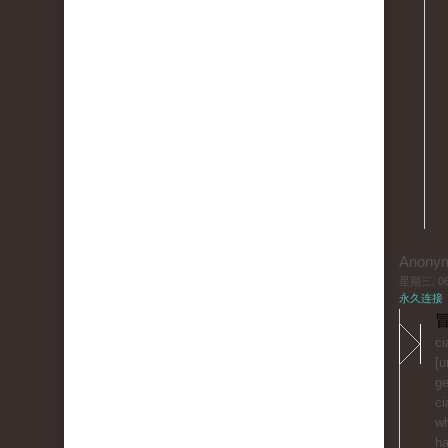
Anony
星期三, 06/
永久连接
冒
ci
[u
ge
ci
wh
ha