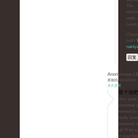
The
website
really 
Good j
Check 
href="
nakliy
回复
Anonymous 
星期四, 06/06/2019 -
永久连接
冒个泡吧
Very great 
stumbled 
wanted to 
really love
browsing y
all I'll be 
in your fe