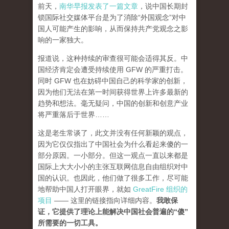
前天，
南华早报发表了一篇文章
，说中国长期封
锁国际社交媒体平台是为了消除“外国观念”对中
国人可能产生的影响，从而保持共产党观念之影
响的一家独大。
报道说，这种持续的审查很可能会适得其反。中
国经济肯定会遭受持续使用 GFW 的严重打击。
同时 GFW 也在妨碍中国自己的科学家的创新，
因为他们无法在第一时间获得世界上许多最新的
趋势和想法。毫无疑问，中国的创新和创意产业
将严重落后于世界……
这是老生常谈了，此文并没有任何新颖的观点，
因为它仅仅指出了中国社会为什么看起来傻的一
部分原因。一小部分。但这一观点一直以来都是
国际上大大小小的主张互联网信息自由组织对中
国的认识。也因此，他们做了很多工作，尽可能
地帮助中国人打开眼界，就如
GreatFire 组织的
项目
—— 这里的链接指向详细内容。
我敢保
证，它提供了理论上能解决中国社会普遍的“傻”
所需要的一切工具。