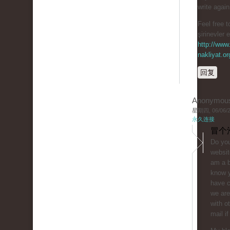
write agai
Feel free t
şirinevler 
http://www.
nakliyat.or
回复
Anonymou
星期四, 06/06/20
永久连接
冒个
Do you
websit
am a b
know y
have 
we are
with o
mail if