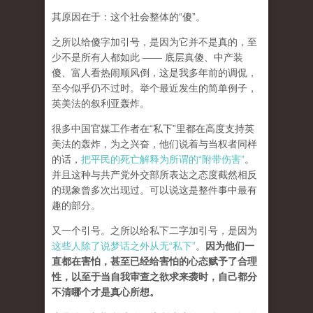
其原因在于：这个社会整体的“傻”。
之所以给傻字加引号，是因为它并不是真的，至
少不是所有人都如此 —— 底层真傻、中产装
傻、富人看热闹顺风倒，这是我多年前的调侃，
至今似乎仍不过时。举个最近发生的简单例子，
英美法的叙利亚轰炸。
很多中国官媒工作者在“私下”里都在高度支持英
美法的轰炸，为之兴奋，他们说着与当权者同样
的话，
把平民的死亡解释为所谓的“附带伤害”
。
并且这种与共产党外交部所表达之态度截然相反
的现象曾多次出现过。可以说这是整件事中最有
趣的部分。
又一个引号。之所以给私下二字加引号，是因为
这些人除了说梦话之外从无“私下”
。
因为他们一
直都在害怕，甚至已经给害怕的心态赋予了合理
性，以至于当自我审查之欲求来袭时，自己都分
不清哪个才是真心所想。