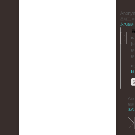
Anony
星期三, 06/
永久连接
冒
is
[u
ge
ge
my
ht
An
星期四,
永久