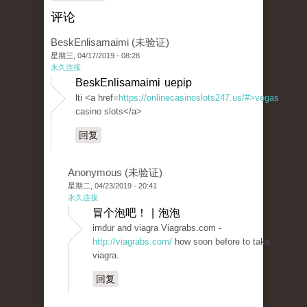
评论
BeskEnlisamaimi (未验证)
星期三, 04/17/2019 - 08:28
永久连接
BeskEnlisamaimi uepip
lti <a href=
https://onlinecasinoslots247.us/#>vegas
casino slots</a>
回复
Anonymous (未验证)
星期二, 04/23/2019 - 20:41
永久连接
冒个泡吧！ | 泡泡
imdur and viagra Viagrabs.com -
http://viagrabs.com/
how soon before to take
viagra.
回复