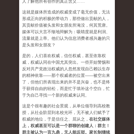
人了解他所有创作的真正含义……
这就是媒体所造成的权威变成了毫无价值，无法
形成正向的积极的带动力，那些做出贡献的人，
其贡献价值被头发和女朋友所淹没，何其荒唐。
媒体可以大言不惭地辩解为：吸睛度就是利润、
流量就是上帝。他们认为信息消费者感兴趣的只
是头发和女朋友？
是的，人们喜欢权威，信任权威，甚至依靠权
威，权威认同在中国尤其突出。一些开始警惕和
反对共产党政治权威的人忽然发现自己赖以生存
的精神依靠——那个权威者的位置——被空出来
了，但他们所表现出来的并不是兴奋，也不是终
于获得自由的轻松，而是忙于填补这个空白，忙
于为自己寻找一个新的权威来认同。
这是个很有趣的社会景观，从单位领导到高校教
授，从社会阶层到名校光环，无不被人们赋予了
权威的地位，于是信任之、屈从之，
在社交媒体
上，权威甚至可以是一个群聊的创建人：群主！
群主被认为一言九鼎，无人能反驳。家长制继续