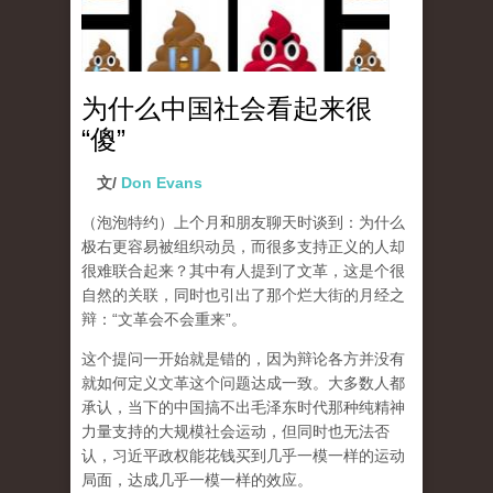
为什么中国社会看起来很
“傻”
文/
Don Evans
（泡泡特约）
上个月和朋友聊天时谈到：为什么
极右更容易被组织动员，而很多支持正义的人却
很难联合起来？其中有人提到了文革，这是个很
自然的关联，同时也引出了那个烂大街的月经之
辩：“文革会不会重来”。
这个提问一开始就是错的，因为辩论各方并没有
就如何定义文革这个问题达成一致。大多数人都
承认，当下的中国搞不出毛泽东时代那种纯精神
力量支持的大规模社会运动，但同时也无法否
认，习近平政权能花钱买到几乎一模一样的运动
局面，达成几乎一模一样的效应。