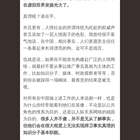
在虚拟世界发扬光大了。
真理呢？谁在乎。
并且更有，人情社会的所谓传统为此处的权威声
誉又添加了一层人情面子的色彩。我曾经很不客
气地说，在中国，相比事实，人们更愿意去信任
一条看起来长得漂亮的狗。这可不是戏言。
也就是说，如果你不能首先构建起广泛的人情网
络，就最好不要从事以推广事实真相为主体的工
作，比如知识分子、媒体、时政观察者等等，否
则你会被踩得一塌糊涂。最善意的结果是被无
视。
对所有在中国做上述工作的人来说都一样，也是
为什么你经常能看到他们在装傻，不论是以公共
角色的维系为目的，还是以人际关系网络的稳固
为目的。
很多人并不傻，并不是无从了解事实，
但他们会在很大程度上无法实现捍卫事实真理的
知识分子基本职能。