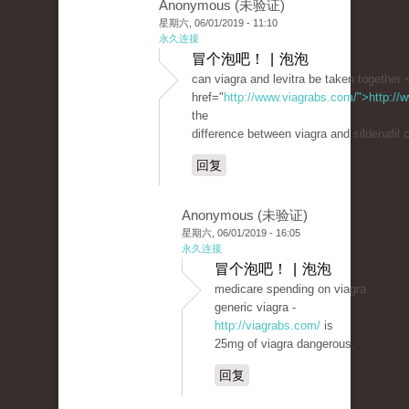
Anonymous (未验证)
星期六, 06/01/2019 - 11:10
永久连接
冒个泡吧！ | 泡泡
can viagra and levitra be taken together 
href="
http://www.viagrabs.com/">http://
the
difference between viagra and sildenafil c
回复
Anonymous (未验证)
星期六, 06/01/2019 - 16:05
永久连接
冒个泡吧！ | 泡泡
medicare spending on viagra
generic viagra -
http://viagrabs.com/
is
25mg of viagra dangerous.
回复