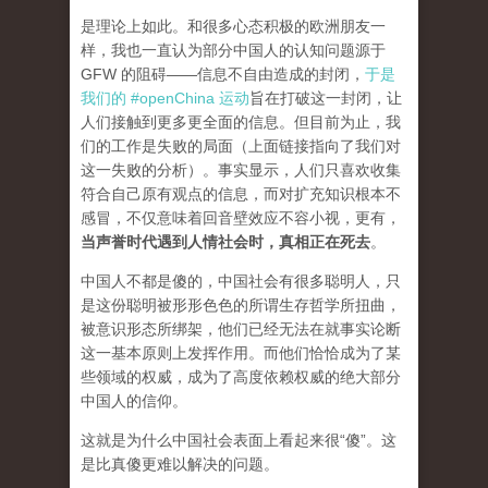
是理论上如此。和很多心态积极的欧洲朋友一
样，我也一直认为部分中国人的认知问题源于
GFW 的阻碍——信息不自由造成的封闭，
于是
我们的 #openChina 运动
旨在打破这一封闭，让
人们接触到更多更全面的信息。但目前为止，我
们的工作是失败的局面（
上面链接指向了我们对
这一失败的分析
）。事实显示，人们只喜欢收集
符合自己原有观点的信息，而对扩充知识根本不
感冒，不仅意味着回音壁效应不容小视，更有，
当声誉时代遇到人情社会时，真相正在死去
。
中国人不都是傻的，中国社会有很多聪明人，只
是这份聪明被形形色色的所谓生存哲学所扭曲，
被意识形态所绑架，他们已经无法在就事实论断
这一基本原则上发挥作用。而他们恰恰成为了某
些领域的权威，成为了高度依赖权威的绝大部分
中国人的信仰。
这就是为什么中国社会表面上看起来很“傻”。这
是比真傻更难以解决的问题。