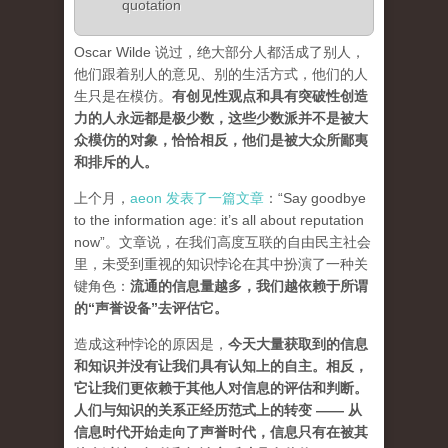
quotation
Oscar Wilde 说过，绝大部分人都活成了别人，
他们跟着别人的意见、别的生活方式，他们的人
生只是在模仿。
有创见性观点和具有突破性创造
力的人永远都是极少数，这些少数派并不是被大
众模仿的对象，恰恰相反，他们是被大众所鄙夷
和排斥的人
。
上个月，
aeon 发表了一篇文章
：“Say goodbye
to the information age: it’s all about reputation
now”。文章说，在我们高度互联的自由民主社会
里，未受到重视的知识悖论在其中扮演了一种关
键角色：
流通的信息量越多，我们越依赖于所谓
的“声誉设备”去评估它
。
造成这种悖论的原因是，
今天大量获取到的信息
和知识并没有让我们具有认知上的自主。相反，
它让我们更依赖于其他人对信息的评估和判断。
人们与知识的关系正经历范式上的转变 ——
从
信息时代开始走向了声誉时代，信息只有在被其