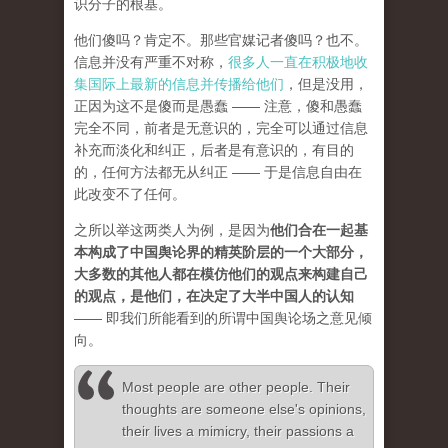
识分子的根基。
他们傻吗？肯定不。那些官媒记者傻吗？也不。
信息并没有严重不对称，
很多人一直在积极地收
集国际上最新的信息并传播给他们
，但是没用，
正因为这不是傻而是愚蠢 —— 注意，傻和愚蠢
完全不同，前者是无意识的，完全可以通过信息
补充而淡化和纠正，后者是有意识的，有目的
的，任何方法都无从纠正 —— 于是信息自由在
此改变不了任何。
之所以举这两类人为例，是因为
他们合在一起基
本构成了中国舆论界的精英阶层的一个大部分，
大多数的其他人都在模仿他们的观点来构建自己
的观点，是他们，在决定了大半中国人的认知
—— 即我们所能看到的所谓中国舆论场之意见倾
向。
Most people are other people. Their
thoughts are someone else's opinions,
their lives a mimicry, their passions a