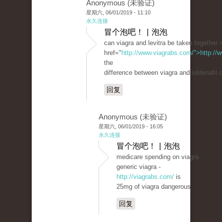
Anonymous (未验证)
星期六, 06/01/2019 - 11:10
永久连接
冒个泡吧！ | 泡泡
can viagra and levitra be taken together 
href="
http://www.viagrabs.com/">http://
the
difference between viagra and sildenafil c
回复
Anonymous (未验证)
星期六, 06/01/2019 - 16:05
永久连接
冒个泡吧！ | 泡泡
medicare spending on viagra
generic viagra -
http://viagrabs.com/
is
25mg of viagra dangerous.
回复