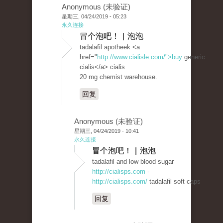
Anonymous (未验证)
星期三, 04/24/2019 - 05:23
永久连接
冒个泡吧！ | 泡泡
tadalafil apotheek <a
href="
http://www.cialisle.com/">buy
generic
cialis</a> cialis
20 mg chemist warehouse.
回复
Anonymous (未验证)
星期三, 04/24/2019 - 10:41
永久连接
冒个泡吧！ | 泡泡
tadalafil and low blood sugar
http://cialisps.com
-
http://cialisps.com/
tadalafil soft caps
回复