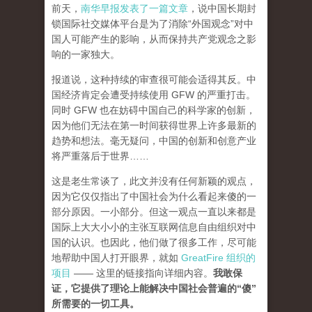
前天，
南华早报发表了一篇文章
，说中国长期封
锁国际社交媒体平台是为了消除“外国观念”对中
国人可能产生的影响，从而保持共产党观念之影
响的一家独大。
报道说，这种持续的审查很可能会适得其反。中
国经济肯定会遭受持续使用 GFW 的严重打击。
同时 GFW 也在妨碍中国自己的科学家的创新，
因为他们无法在第一时间获得世界上许多最新的
趋势和想法。毫无疑问，中国的创新和创意产业
将严重落后于世界……
这是老生常谈了，此文并没有任何新颖的观点，
因为它仅仅指出了中国社会为什么看起来傻的一
部分原因。一小部分。但这一观点一直以来都是
国际上大大小小的主张互联网信息自由组织对中
国的认识。也因此，他们做了很多工作，尽可能
地帮助中国人打开眼界，就如
GreatFire 组织的
项目
—— 这里的链接指向详细内容。
我敢保
证，它提供了理论上能解决中国社会普遍的“傻”
所需要的一切工具。