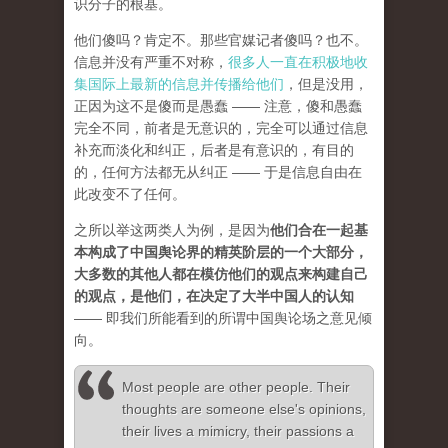
识分子的根基。
他们傻吗？肯定不。那些官媒记者傻吗？也不。
信息并没有严重不对称，
很多人一直在积极地收
集国际上最新的信息并传播给他们
，但是没用，
正因为这不是傻而是愚蠢 —— 注意，傻和愚蠢
完全不同，前者是无意识的，完全可以通过信息
补充而淡化和纠正，后者是有意识的，有目的
的，任何方法都无从纠正 —— 于是信息自由在
此改变不了任何。
之所以举这两类人为例，是因为
他们合在一起基
本构成了中国舆论界的精英阶层的一个大部分，
大多数的其他人都在模仿他们的观点来构建自己
的观点，是他们，在决定了大半中国人的认知
—— 即我们所能看到的所谓中国舆论场之意见倾
向。
Most people are other people. Their
thoughts are someone else's opinions,
their lives a mimicry, their passions a