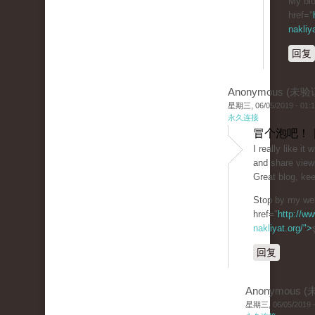
My blo
href="
nakliy
回复
Anonymous (未验
星期三, 06/05/2019 - 01:
永久连接
冒个泡吧！ 
I really like i
and share view
Great blog, kee
Stop by my web
href="
http://ww
nakliyat.org/">
回复
Anonymous 
星期三, 06/05/2019 -