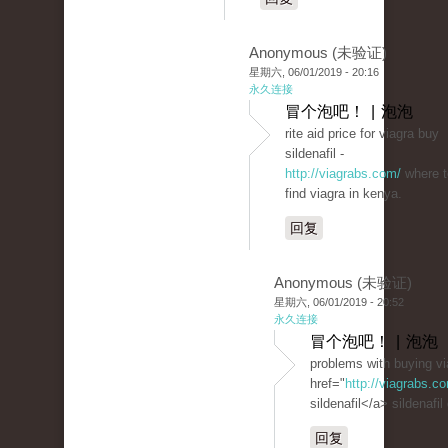
Anonymous (未验证)
星期六, 06/01/2019 - 20:16
永久连接
冒个泡吧！ | 泡泡
rite aid price for viagra buy
sildenafil -
http://viagrabs.com/
where t
find viagra in kenya.
回复
Anonymous (未验证)
星期六, 06/01/2019 - 20:52
永久连接
冒个泡吧！ | 泡泡
problems with buying vi
href="
http://viagrabs.
sildenafil</a> sildenafil
回复