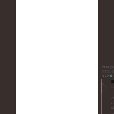
Anony
星期三, 06/
永久连接
冒
ci
[u
ge
ci
wh
ha