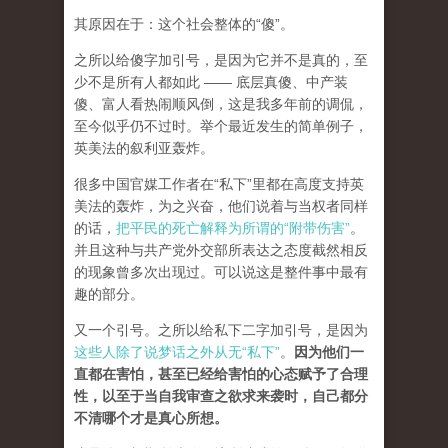
其原因在于：这个社会整体的“傻”。
之所以给傻字加引号，是因为它并不是真的，至
少不是所有人都如此 —— 底层真傻、中产装
傻、富人看热闹顺风倒，这是我多年前的调侃，
至今似乎仍不过时。举个最近发生的简单例子，
英美法的叙利亚轰炸。
很多中国官媒工作者在“私下”里都在高度支持英
美法的轰炸，为之兴奋，他们说着与当权者同样
的话，
把平民的死亡解释为所谓的“附带伤害”
。
并且这种与共产党外交部所表达之态度截然相反
的现象曾多次出现过。可以说这是整件事中最有
趣的部分。
又一个引号。之所以给私下二字加引号，是因为
这些人除了说梦话之外从无“私下”
。
因为他们一
直都在害怕，甚至已经给害怕的心态赋予了合理
性，以至于当自我审查之欲求来袭时，自己都分
不清哪个才是真心所想。