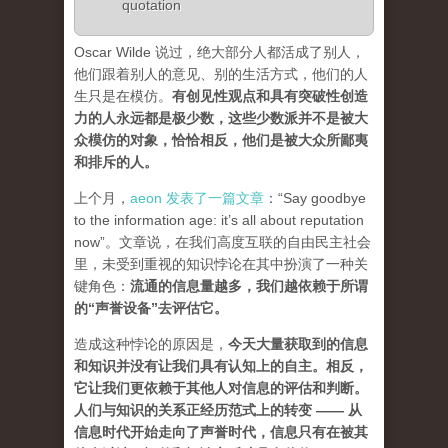
quotation
Oscar Wilde 说过，绝大部分人都活成了别人，
他们跟着别人的意见、别的生活方式，他们的人
生只是在模仿。
有创见性观点和具有突破性创造
力的人永远都是极少数，这些少数派并不是被大
众模仿的对象，恰恰相反，他们是被大众所鄙夷
和排斥的人
。
上个月，
aeon 发表了一篇文章
：“Say goodbye
to the information age: it’s all about reputation
now”。文章说，在我们高度互联的自由民主社会
里，未受到重视的知识悖论在其中扮演了一种关
键角色：
流通的信息量越多，我们越依赖于所谓
的“声誉设备”去评估它
。
造成这种悖论的原因是，
今天大量获取到的信息
和知识并没有让我们具有认知上的自主。相反，
它让我们更依赖于其他人对信息的评估和判断。
人们与知识的关系正经历范式上的转变 ——
从
信息时代开始走向了声誉时代，信息只有在被其