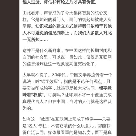
他人过滤、评估和评论之后才具有价值。
由此看来，声誉成为了今天集体智慧的核心支
柱。它是知识的看门人，而门的钥匙却被他人所
掌握。
知识权威的建立方式使得我们依赖于其他
人不可避免的偏见判断上，而我们大多数人对此
一无所知……
这并不是什么新鲜事，在中国这样的长期封闭和
自闭的社会里，可以说一贯如此，仅仅是互联网
的信息爆炸让这一现象被高度突出化了。
太早就不提了。80年代，中国文学界流传着一个
说法，叫“铅字效应”，指的是不论任何观点，只
要它被印成铅字，就很容易被大众认同。
铅字意
味着“权威”
。
可笑吗？让印刷术将一个傻逼变成
真理代言人？但在中国，当时的人们就是这样认
为的。
如今这一“效应”在互联网上形成了镜像——只要
是“名人”专栏，不管它喷的什么玩意儿，都能获
得广泛认同。媒体最看重的是知名度，而不是真