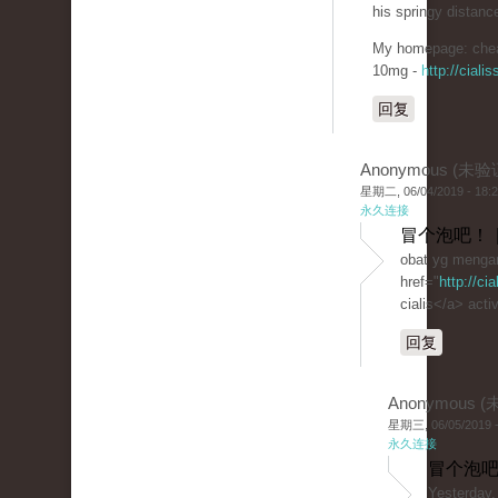
his springy distanc
My homepage: chea
10mg -
http://cial
回复
Anonymous (未验
星期二, 06/04/2019 - 18:
永久连接
冒个泡吧！ 
obat yg mengan
href="
http://ci
cialis</a> activ
回复
Anonymous 
星期三, 06/05/2019 -
永久连接
冒个泡吧
Yesterday,