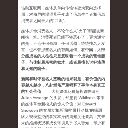
借助互联网，媒体从单向传输转变为双向选择
后，对侮辱的渴望几乎变成了信息生产者和信息
消费者之间最大的“共识”。
媒体拼命消费名人，不论什么人“火了”都能被新
闻捞一笔。消费死者已经不够恶心了，更为通常
的是，不论任何领域、任何话题，统统找名人发
言，也不管那些名人的智商如何。
在中国，大部
分能成名的人往往只是意味着一个成功的营销贩
子、与体制最亲密的奴才、或者最擅长讨好浅薄
和无知的骗子。
新闻和时评被名人垄断的结果就是，有价值的内
容越来越少，八卦烂俗严重稀释了事件本身真正
的社会价值
—— 大批媒体花费超长篇幅研究
Julian Assange 的头发，却忽视 Wikileaks 带来
的媒体革命新模式的惊人价值；对 Edward
Snowden 的女朋友和所谓的“爆料动机”的揣测，
比大规模监控的事实本身的周知度还要高；艾未
未的婚姻状况和成长环境几乎尽人皆知，却少有