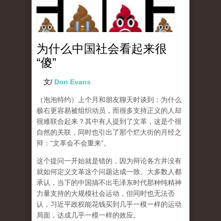
为什么中国社会看起来很
“傻”
文/
Don Evans
（泡泡特约）
上个月和朋友聊天时谈到：为什么
极右更容易被组织动员，而很多支持正义的人却
很难联合起来？其中有人提到了文革，这是个很
自然的关联，同时也引出了那个烂大街的月经之
辩：“文革会不会重来”。
这个提问一开始就是错的，因为辩论各方并没有
就如何定义文革这个问题达成一致。大多数人都
承认，当下的中国搞不出毛泽东时代那种纯精神
力量支持的大规模社会运动，但同时也无法否
认，习近平政权能花钱买到几乎一模一样的运动
局面，达成几乎一模一样的效应。