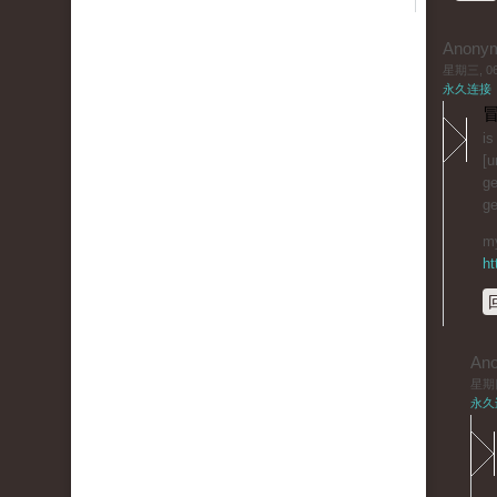
Anony
星期三, 06/
永久连接
冒
is
[u
ge
ge
my
ht
An
星期四,
永久