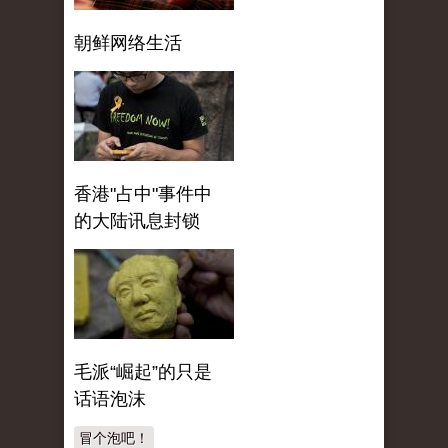
朝鲜网络生活
香港"占中"事件中
的大陆讯息封锁
毛派“崛起”的只是
话语泡沫
冒个泡吧！