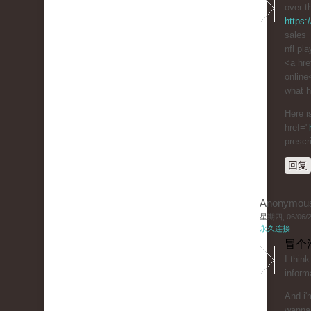
over t
https:
sales
nfl pl
<a hre
online
what h
Here i
href="
prescr
回复
Anonymou
星期四, 06/06/20
永久连接
冒个
I thin
inform
And i'
wanna 