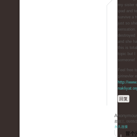
my sister 
ipad and te
survive a t
just so sh
sensation.
destroyed
and she ha
this is tota
topic but I
someone!
Feel free t
şirinevler 
http://www.
nakliyat.or
回复
Anonymou
星期三, 06/05/20
永久连接
冒个