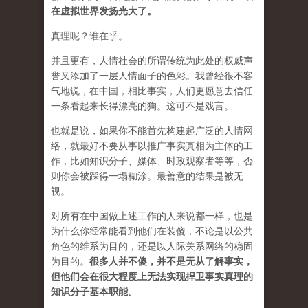
在虚拟世界发扬光大了。
真理呢？谁在乎。
并且更有，人情社会的所谓传统为此处的权威声
誉又添加了一层人情面子的色彩。我曾经很不客
气地说，在中国，相比事实，人们更愿意去信任
一条看起来长得漂亮的狗。这可不是戏言。
也就是说，如果你不能首先构建起广泛的人情网
络，就最好不要从事以推广事实真相为主体的工
作，比如知识分子、媒体、时政观察者等等，否
则你会被踩得一塌糊涂。最善意的结果是被无
视。
对所有在中国做上述工作的人来说都一样，也是
为什么你经常能看到他们在装傻，不论是以公共
角色的维系为目的，还是以人际关系网络的稳固
为目的。
很多人并不傻，并不是无从了解事实，
但他们会在很大程度上无法实现捍卫事实真理的
知识分子基本职能。