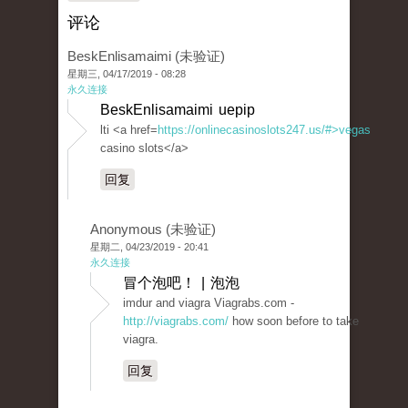
评论
BeskEnlisamaimi (未验证)
星期三, 04/17/2019 - 08:28
永久连接
BeskEnlisamaimi uepip
lti <a href=
https://onlinecasinoslots247.us/#>vegas
casino slots</a>
回复
Anonymous (未验证)
星期二, 04/23/2019 - 20:41
永久连接
冒个泡吧！ | 泡泡
imdur and viagra Viagrabs.com -
http://viagrabs.com/
how soon before to take
viagra.
回复