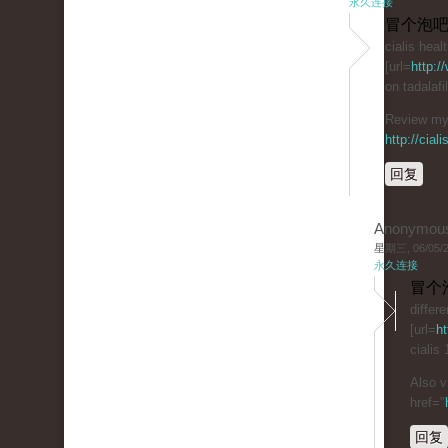
永久连接
冒个泡吧
cialis heal
[url=
http:/
on tadalaf
Review my 
http://cial
回复
Anonymou
星期三, 06/05/20
永久连接
冒个
differ
[url=
ht
cialis
Also v
href="
回复