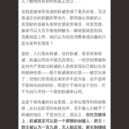
人了解他所有创作的真正含义……
这就是媒体所造成的权威变成了毫无价值，无法
形成正向的积极的带动力，那些做出贡献的人，
其贡献价值被头发和女朋友所淹没，何其荒唐。
媒体可以大言不惭地辩解为：吸睛度就是利润、
流量就是上帝。他们认为信息消费者感兴趣的只
是头发和女朋友？
是的，人们喜欢权威，信任权威，甚至依靠权
威，权威认同在中国尤其突出。一些开始警惕和
反对共产党政治权威的人忽然发现自己赖以生存
的精神依靠——那个权威者的位置——被空出来
了，但他们所表现出来的并不是兴奋，也不是终
于获得自由的轻松，而是忙于填补这个空白，忙
于为自己寻找一个新的权威来认同。
这是个很有趣的社会景观，从单位领导到高校教
授，从社会阶层到名校光环，无不被人们赋予了
权威的地位，于是信任之、屈从之，
在社交媒体
上，权威甚至可以是一个群聊的创建人：群主！
群主被认为一言九鼎，无人能反驳。家长制继续