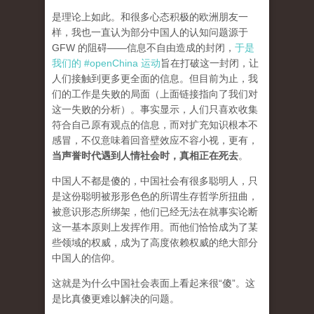
是理论上如此。和很多心态积极的欧洲朋友一
样，我也一直认为部分中国人的认知问题源于
GFW 的阻碍——信息不自由造成的封闭，
于是
我们的 #openChina 运动
旨在打破这一封闭，让
人们接触到更多更全面的信息。但目前为止，我
们的工作是失败的局面（
上面链接指向了我们对
这一失败的分析
）。事实显示，人们只喜欢收集
符合自己原有观点的信息，而对扩充知识根本不
感冒，不仅意味着回音壁效应不容小视，更有，
当声誉时代遇到人情社会时，真相正在死去
。
中国人不都是傻的，中国社会有很多聪明人，只
是这份聪明被形形色色的所谓生存哲学所扭曲，
被意识形态所绑架，他们已经无法在就事实论断
这一基本原则上发挥作用。而他们恰恰成为了某
些领域的权威，成为了高度依赖权威的绝大部分
中国人的信仰。
这就是为什么中国社会表面上看起来很“傻”。这
是比真傻更难以解决的问题。