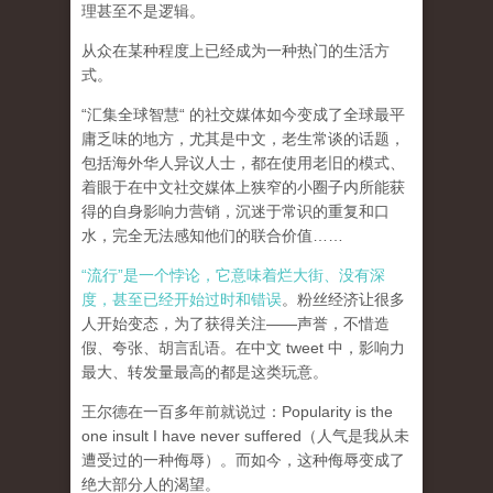
理甚至不是逻辑。
从众在某种程度上已经成为一种热门的生活方
式。
“汇集全球智慧“ 的社交媒体如今变成了全球最平
庸乏味的地方，尤其是中文，老生常谈的话题，
包括海外华人异议人士，都在使用老旧的模式、
着眼于在中文社交媒体上狭窄的小圈子内所能获
得的自身影响力营销，沉迷于常识的重复和口
水，完全无法感知他们的联合价值……
“流行”是一个悖论，它意味着烂大街、没有深
度，甚至已经开始过时和错误
。粉丝经济让很多
人开始变态，为了获得关注——声誉，不惜造
假、夸张、胡言乱语。在中文 tweet 中，影响力
最大、转发量最高的都是这类玩意。
王尔德在一百多年前就说过：Popularity is the
one insult I have never suffered（人气是我从未
遭受过的一种侮辱）。而如今，这种侮辱变成了
绝大部分人的渴望。