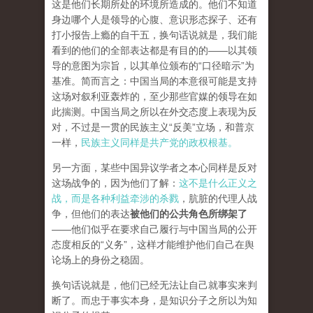
这是他们长期所处的环境所造成的。他们不知道
身边哪个人是领导的心腹、意识形态探子、还有
打小报告上瘾的自干五，换句话说就是，我们能
看到的他们的全部表达都是有目的的——以其领
导的意图为宗旨，以其单位颁布的“口径暗示”为
基准。简而言之：中国当局的本意很可能是支持
这场对叙利亚轰炸的，至少那些官媒的领导在如
此揣测。中国当局之所以在外交态度上表现为反
对，不过是一贯的民族主义“反美”立场，和普京
一样，
民族主义同样是共产党的政权根基。
另一方面，某些中国异议学者之本心同样是反对
这场战争的，因为他们了解：
这不是什么正义之
战，而是各种利益牵涉的杀戮
，肮脏的代理人战
争，但他们的表达
被他们的公共角色所绑架了
——他们似乎在要求自己履行与中国当局的公开
态度相反的“义务”，这样才能维护他们自己在舆
论场上的身份之稳固。
换句话说就是，他们已经无法让自己就事实来判
断了。而忠于事实本身，是知识分子之所以为知