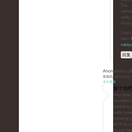
The
website
really 
Good j
Check 
href="
nakliy
回复
Anonymous 
星期四, 06/06/2019 -
永久连接
冒个泡吧
Very great 
stumbled 
wanted to 
really love
browsing y
all I'll be 
in your fe