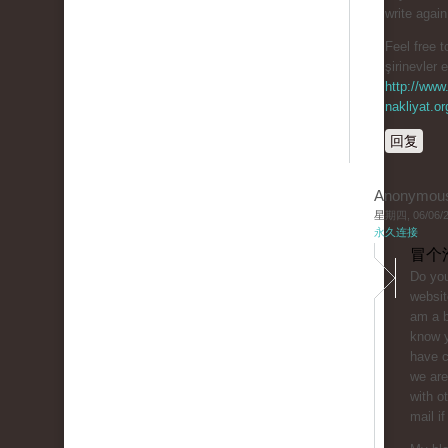
write agai
Feel free t
şirinevler 
http://www.
nakliyat.or
回复
Anonymou
星期四, 06/06/20
永久连接
冒个
Do you
websit
am a b
know y
have 
we are
with o
mail if