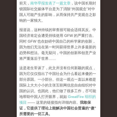
前天，
南华早报发表了一篇文章
，说中国长期封
锁国际社交媒体平台是为了消除“外国观念”对中
国人可能产生的影响，从而保持共产党观念之影
响的一家独大。
报道说，这种持续的审查很可能会适得其反。中
国经济肯定会遭受持续使用 GFW 的严重打击。
同时 GFW 也在妨碍中国自己的科学家的创新，
因为他们无法在第一时间获得世界上许多最新的
趋势和想法。毫无疑问，中国的创新和创意产业
将严重落后于世界……
这是老生常谈了，此文并没有任何新颖的观点，
因为它仅仅指出了中国社会为什么看起来傻的一
部分原因。一小部分。但这一观点一直以来都是
国际上大大小小的主张互联网信息自由组织对中
国的认识。也因此，他们做了很多工作，尽可能
地帮助中国人打开眼界，就如
GreatFire 组织的
项目
—— 这里的链接指向详细内容。
我敢保
证，它提供了理论上能解决中国社会普遍的“傻”
所需要的一切工具。