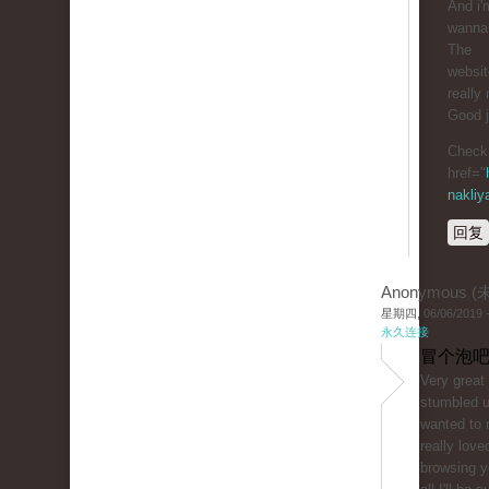
And i'
wanna 
The
website
really 
Good j
Check 
href="
nakliy
回复
Anonymous 
星期四, 06/06/2019 -
永久连接
冒个泡吧
Very great 
stumbled 
wanted to 
really love
browsing y