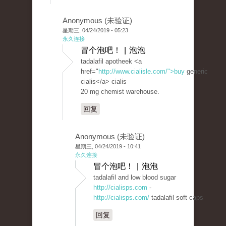
Anonymous (未验证)
星期三, 04/24/2019 - 05:23
永久连接
冒个泡吧！ | 泡泡
tadalafil apotheek <a
href="
http://www.cialisle.com/">buy
generic
cialis</a> cialis
20 mg chemist warehouse.
回复
Anonymous (未验证)
星期三, 04/24/2019 - 10:41
永久连接
冒个泡吧！ | 泡泡
tadalafil and low blood sugar
http://cialisps.com
-
http://cialisps.com/
tadalafil soft caps
回复