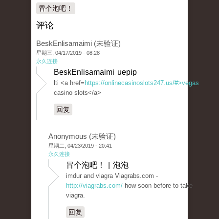
冒个泡吧！
评论
BeskEnlisamaimi (未验证)
星期三, 04/17/2019 - 08:28
永久连接
BeskEnlisamaimi uepip
lti <a href=
https://onlinecasinoslots247.us/#>vegas
casino slots</a>
回复
Anonymous (未验证)
星期二, 04/23/2019 - 20:41
永久连接
冒个泡吧！ | 泡泡
imdur and viagra Viagrabs.com -
http://viagrabs.com/
how soon before to take
viagra.
回复