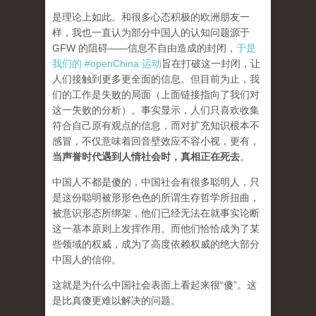
是理论上如此。和很多心态积极的欧洲朋友一
样，我也一直认为部分中国人的认知问题源于
GFW 的阻碍——信息不自由造成的封闭，
于是
我们的 #openChina 运动
旨在打破这一封闭，让
人们接触到更多更全面的信息。但目前为止，我
们的工作是失败的局面（
上面链接指向了我们对
这一失败的分析
）。事实显示，人们只喜欢收集
符合自己原有观点的信息，而对扩充知识根本不
感冒，不仅意味着回音壁效应不容小视，更有，
当声誉时代遇到人情社会时，真相正在死去
。
中国人不都是傻的，中国社会有很多聪明人，只
是这份聪明被形形色色的所谓生存哲学所扭曲，
被意识形态所绑架，他们已经无法在就事实论断
这一基本原则上发挥作用。而他们恰恰成为了某
些领域的权威，成为了高度依赖权威的绝大部分
中国人的信仰。
这就是为什么中国社会表面上看起来很“傻”。这
是比真傻更难以解决的问题。