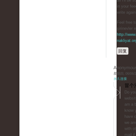
all I'll be 
in your fe
write agai
Feel free t
şirinevler 
http://www.
nakliyat.or
回复
Anonymou
星期四, 06/06/20
永久连接
冒个
Do you
websit
am a b
know y
have 
we are
with o
mail if