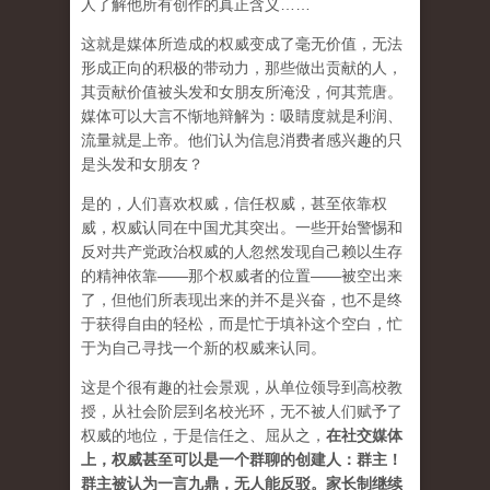
人了解他所有创作的真正含义……
这就是媒体所造成的权威变成了毫无价值，无法
形成正向的积极的带动力，那些做出贡献的人，
其贡献价值被头发和女朋友所淹没，何其荒唐。
媒体可以大言不惭地辩解为：吸睛度就是利润、
流量就是上帝。他们认为信息消费者感兴趣的只
是头发和女朋友？
是的，人们喜欢权威，信任权威，甚至依靠权
威，权威认同在中国尤其突出。一些开始警惕和
反对共产党政治权威的人忽然发现自己赖以生存
的精神依靠——那个权威者的位置——被空出来
了，但他们所表现出来的并不是兴奋，也不是终
于获得自由的轻松，而是忙于填补这个空白，忙
于为自己寻找一个新的权威来认同。
这是个很有趣的社会景观，从单位领导到高校教
授，从社会阶层到名校光环，无不被人们赋予了
权威的地位，于是信任之、屈从之，
在社交媒体
上，权威甚至可以是一个群聊的创建人：群主！
群主被认为一言九鼎，无人能反驳。家长制继续