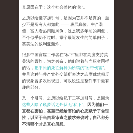
其原因在于：这个社会整体的“傻”。
之所以给傻字加引号，是因为它并不是真的，至
少不是所有人都如此 —— 底层真傻、中产装
傻、富人看热闹顺风倒，这是我多年前的调侃，
至今似乎仍不过时。举个最近发生的简单例子，
英美法的叙利亚轰炸。
很多中国官媒工作者在“私下”里都在高度支持英
美法的轰炸，为之兴奋，他们说着与当权者同样
的话，
把平民的死亡解释为所谓的“附带伤害”
。
并且这种与共产党外交部所表达之态度截然相反
的现象曾多次出现过。可以说这是整件事中最有
趣的部分。
又一个引号。之所以给私下二字加引号，是因为
这些人除了说梦话之外从无“私下”
。
因为他们一
直都在害怕，甚至已经给害怕的心态赋予了合理
性，以至于当自我审查之欲求来袭时，自己都分
不清哪个才是真心所想。