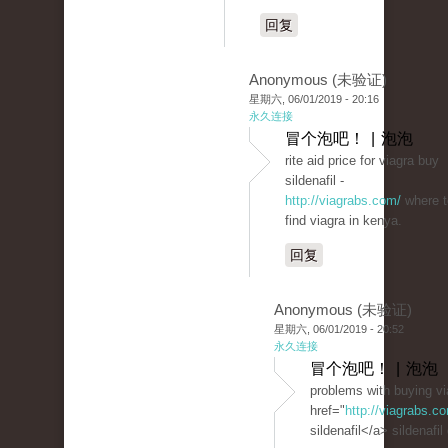
回复
Anonymous (未验证)
星期六, 06/01/2019 - 20:16
永久连接
冒个泡吧！ | 泡泡
rite aid price for viagra buy
sildenafil -
http://viagrabs.com/
where t
find viagra in kenya.
回复
Anonymous (未验证)
星期六, 06/01/2019 - 20:52
永久连接
冒个泡吧！ | 泡泡
problems with buying vi
href="
http://viagrabs.
sildenafil</a> sildenafil