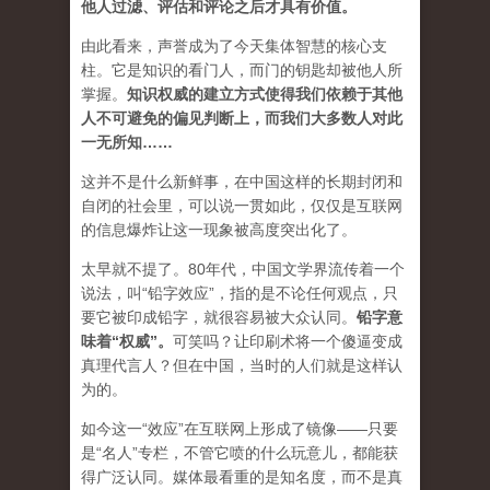
他人过滤、评估和评论之后才具有价值。
由此看来，声誉成为了今天集体智慧的核心支
柱。它是知识的看门人，而门的钥匙却被他人所
掌握。
知识权威的建立方式使得我们依赖于其他
人不可避免的偏见判断上，而我们大多数人对此
一无所知……
这并不是什么新鲜事，在中国这样的长期封闭和
自闭的社会里，可以说一贯如此，仅仅是互联网
的信息爆炸让这一现象被高度突出化了。
太早就不提了。80年代，中国文学界流传着一个
说法，叫“铅字效应”，指的是不论任何观点，只
要它被印成铅字，就很容易被大众认同。
铅字意
味着“权威”
。
可笑吗？让印刷术将一个傻逼变成
真理代言人？但在中国，当时的人们就是这样认
为的。
如今这一“效应”在互联网上形成了镜像——只要
是“名人”专栏，不管它喷的什么玩意儿，都能获
得广泛认同。媒体最看重的是知名度，而不是真