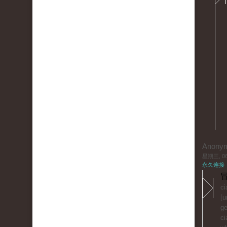
Anony
星期三, 06/
永久连接
冒
ci
[u
ge
ci