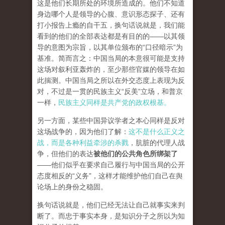
这是他们长期所处的环境所造成的。他们不知道
身边哪个人是领导的心腹、意识形态探子、还有
打小报告上瘾的自干五，换句话说就是，我们能
看到的他们的全部表达都是有目的的——以其领
导的意图为宗旨，以其单位颁布的“口径暗示”为
基准。简而言之：中国当局的本意很可能是支持
这场对叙利亚轰炸的，至少那些官媒的领导在如
此揣测。中国当局之所以在外交态度上表现为反
对，不过是一贯的民族主义“反美”立场，和普京
一样，
民族主义同样是共产党的政权根基。
另一方面，某些中国异议学者之本心同样是反对
这场战争的，因为他们了解：
这不是什么正义之
战，而是各种利益牵涉的杀戮
，肮脏的代理人战
争，但他们的表达
被他们的公共角色所绑架了
——他们似乎在要求自己履行与中国当局的公开
态度相反的“义务”，这样才能维护他们自己在舆
论场上的身份之稳固。
换句话说就是，他们已经无法让自己就事实来判
断了。而忠于事实本身，是知识分子之所以为知