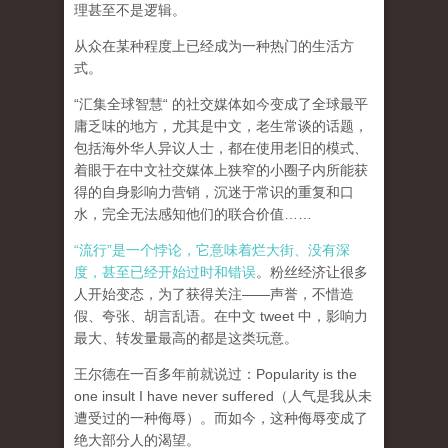
理甚至不是逻辑。
从众在某种程度上已经成为一种热门的生活方
式。
“汇集全球智慧“ 的社交媒体如今变成了全球最平
庸乏味的地方，尤其是中文，老生常谈的话题，
包括海外华人异议人士，都在使用老旧的模式、
着眼于在中文社交媒体上狭窄的小圈子内所能获
得的自身影响力营销，沉迷于常识的重复和口
水，完全无法感知他们的联合价值……
“流行”是一个悖论，它意味着烂大街、没有深
度，甚至已经开始过时和错误
。粉丝经济让很多
人开始变态，为了获得关注——声誉，不惜造
假、夸张、胡言乱语。在中文 tweet 中，影响力
最大、转发量最高的都是这类玩意。
王尔德在一百多年前就说过：Popularity is the
one insult I have never suffered（人气是我从未
遭受过的一种侮辱）。而如今，这种侮辱变成了
绝大部分人的渴望。