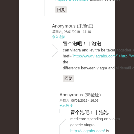
回复
Anonymous (未验证)
星期六, 06/01/2019 - 11:10
永久连接
冒个泡吧！ | 泡泡
can viagra and levitra be taken together 
href="
http://www.viagrabs.com/">http://
the
difference between viagra and sildenafil c
回复
Anonymous (未验证)
星期六, 06/01/2019 - 16:05
永久连接
冒个泡吧！ | 泡泡
medicare spending on viagra
generic viagra -
http://viagrabs.com/
is