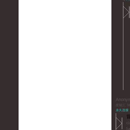
Anony
星期三, 06/
永久连接
冒
ci
[u