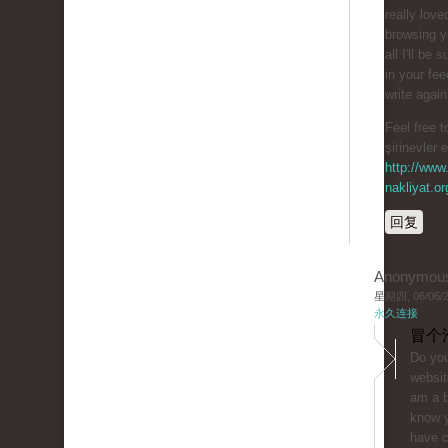
really love
browsing y
all I'll be 
in your fe
write agai
Feel free t
şirinevler 
http://www.
nakliyat.or
回复
Anonymou
星期四, 06/06/20
永久连接
冒个
Do you
websit
am a b
know y
have 