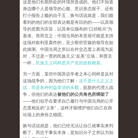
这是他们长期所处的环境所造成的。他们不知道
身边哪个人是领导的心腹、意识形态探子、还有
打小报告上瘾的自干五，换句话说就是，我们能
看到的他们的全部表达都是有目的的——以其领
导的意图为宗旨，以其单位颁布的“口径暗示”为
基准。简而言之：中国当局的本意很可能是支持
这场对叙利亚轰炸的，至少那些官媒的领导在如
此揣测。中国当局之所以在外交态度上表现为反
对，不过是一贯的民族主义“反美”立场，和普京
一样，
民族主义同样是共产党的政权根基。
另一方面，某些中国异议学者之本心同样是反对
这场战争的，因为他们了解：
这不是什么正义之
战，而是各种利益牵涉的杀戮
，肮脏的代理人战
争，但他们的表达
被他们的公共角色所绑架了
——他们似乎在要求自己履行与中国当局的公开
态度相反的“义务”，这样才能维护他们自己在舆
论场上的身份之稳固。
换句话说就是，他们已经无法让自己就事实来判
断了。而忠于事实本身，是知识分子之所以为知