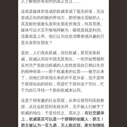
人了解他所有创作的真正含义……
这就是媒体所造成的权威变成了毫无价值，无法
形成正向的积极的带动力，那些做出贡献的人，
其贡献价值被头发和女朋友所淹没，何其荒唐。
媒体可以大言不惭地辩解为：吸睛度就是利润、
流量就是上帝。他们认为信息消费者感兴趣的只
是头发和女朋友？
是的，人们喜欢权威，信任权威，甚至依靠权
威，权威认同在中国尤其突出。一些开始警惕和
反对共产党政治权威的人忽然发现自己赖以生存
的精神依靠——那个权威者的位置——被空出来
了，但他们所表现出来的并不是兴奋，也不是终
于获得自由的轻松，而是忙于填补这个空白，忙
于为自己寻找一个新的权威来认同。
这是个很有趣的社会景观，从单位领导到高校教
授，从社会阶层到名校光环，无不被人们赋予了
权威的地位，于是信任之、屈从之，
在社交媒体
上，权威甚至可以是一个群聊的创建人：群主！
群主被认为一言九鼎，无人能反驳。家长制继续