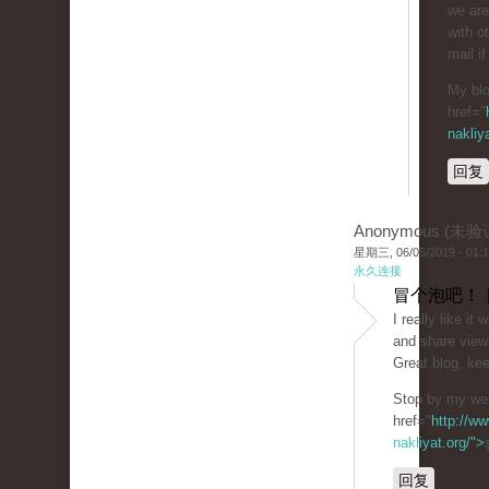
we are
with o
mail if
My blo
href="
nakliy
回复
Anonymous (未验
星期三, 06/05/2019 - 01:
永久连接
冒个泡吧！ 
I really like i
and share view
Great blog, kee
Stop by my web
href="
http://ww
nakliyat.org/">
回复