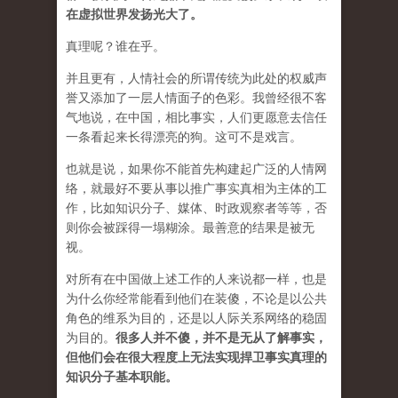
在虚拟世界发扬光大了。
真理呢？谁在乎。
并且更有，人情社会的所谓传统为此处的权威声
誉又添加了一层人情面子的色彩。我曾经很不客
气地说，在中国，相比事实，人们更愿意去信任
一条看起来长得漂亮的狗。这可不是戏言。
也就是说，如果你不能首先构建起广泛的人情网
络，就最好不要从事以推广事实真相为主体的工
作，比如知识分子、媒体、时政观察者等等，否
则你会被踩得一塌糊涂。最善意的结果是被无
视。
对所有在中国做上述工作的人来说都一样，也是
为什么你经常能看到他们在装傻，不论是以公共
角色的维系为目的，还是以人际关系网络的稳固
为目的。
很多人并不傻，并不是无从了解事实，
但他们会在很大程度上无法实现捍卫事实真理的
知识分子基本职能。