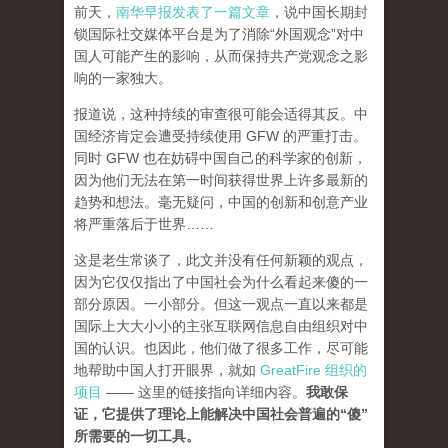
前天，
南华早报发表了一篇文章
，说中国长期封
锁国际社交媒体平台是为了消除“外国观念”对中
国人可能产生的影响，从而保持共产党观念之影
响的一家独大。
报道说，这种持续的审查很可能会适得其反。中
国经济肯定会遭受持续使用 GFW 的严重打击。
同时 GFW 也在妨碍中国自己的科学家的创新，
因为他们无法在第一时间获得世界上许多最新的
趋势和想法。毫无疑问，中国的创新和创意产业
将严重落后于世界……
这是老生常谈了，此文并没有任何新颖的观点，
因为它仅仅指出了中国社会为什么看起来傻的一
部分原因。一小部分。但这一观点一直以来都是
国际上大大小小的主张互联网信息自由组织对中
国的认识。也因此，他们做了很多工作，尽可能
地帮助中国人打开眼界，就如
GreatFire 组织的
项目
—— 这里的链接指向详细内容。
我敢保
证，它提供了理论上能解决中国社会普遍的“傻”
所需要的一切工具。