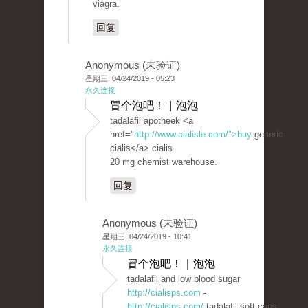
viagra.
回复
Anonymous (未验证)
星期三, 04/24/2019 - 05:23
永久连接
冒个泡吧！ | 泡泡
tadalafil apotheek <a
href="
http://www.cialisle.com/">buy
generic
cialis</a> cialis
20 mg chemist warehouse.
回复
Anonymous (未验证)
星期三, 04/24/2019 - 10:41
永久连接
冒个泡吧！ | 泡泡
tadalafil and low blood sugar
http://cialisps.com
-
http://cialisps.com/
tadalafil soft caps