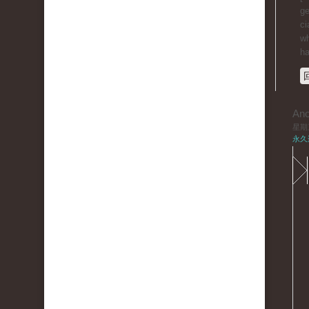
ge
ci
wh
ha
An
星期三,
永久