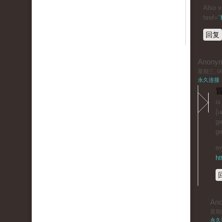
Also v
href="
回复
Anony
星期三, 06/
永久连接
冒
is
[u
ge
ge
my
ht
An
星期四,
永久