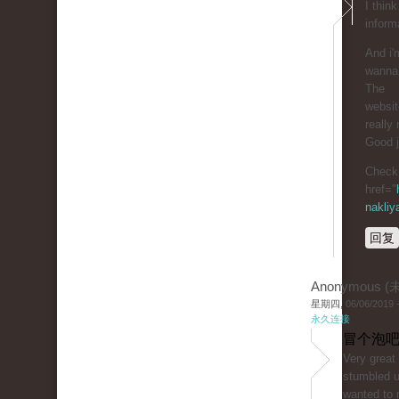
I thin
inform
And i'
wanna 
The
website
really 
Good j
Check 
href="
nakliy
回复
Anonymous 
星期四, 06/06/2019 -
永久连接
冒个泡吧
Very great 
stumbled 
wanted to 