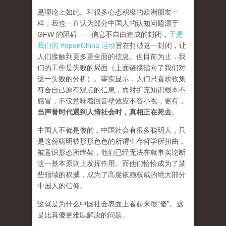
是理论上如此。和很多心态积极的欧洲朋友一
样，我也一直认为部分中国人的认知问题源于
GFW 的阻碍——信息不自由造成的封闭，
于是
我们的 #openChina 运动
旨在打破这一封闭，让
人们接触到更多更全面的信息。但目前为止，我
们的工作是失败的局面（
上面链接指向了我们对
这一失败的分析
）。事实显示，人们只喜欢收集
符合自己原有观点的信息，而对扩充知识根本不
感冒，不仅意味着回音壁效应不容小视，更有，
当声誉时代遇到人情社会时，真相正在死去
。
中国人不都是傻的，中国社会有很多聪明人，只
是这份聪明被形形色色的所谓生存哲学所扭曲，
被意识形态所绑架，他们已经无法在就事实论断
这一基本原则上发挥作用。而他们恰恰成为了某
些领域的权威，成为了高度依赖权威的绝大部分
中国人的信仰。
这就是为什么中国社会表面上看起来很“傻”。这
是比真傻更难以解决的问题。