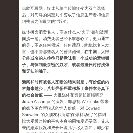
借助互联网，媒体从单向传输转变为双向选择
后，对侮辱的渴望几乎变成了信息生产者和信息
消费者之间最大的“共识”。
媒体拼命消费名人，不论什么人“火了”都能被新
闻捞一笔。消费死者已经不够恶心了，更为通常
的是，不论任何领域、任何话题，统统找名人发
言，也不管那些名人的智商如何。
在中国，大部
分能成名的人往往只是意味着一个成功的营销贩
子、与体制最亲密的奴才、或者最擅长讨好浅薄
和无知的骗子。
新闻和时评被名人垄断的结果就是，有价值的内
容越来越少，八卦烂俗严重稀释了事件本身真正
的社会价值
—— 大批媒体花费超长篇幅研究
Julian Assange 的头发，却忽视 Wikileaks 带来
的媒体革命新模式的惊人价值；对 Edward
Snowden 的女朋友和所谓的“爆料动机”的揣测，
比大规模监控的事实本身的周知度还要高；艾未
未的婚姻状况和成长环境几乎尽人皆知，却少有