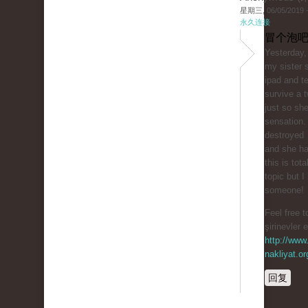
星期三, 06/05/2019 -
永久连接
冒个泡吧
Yesterday,
my sister 
ipad and te
survive a t
just so sh
sensation.
destroyed
and she ha
this is tota
topic but I
someone!
Feel free t
şirinevler 
http://www.
nakliyat.or
回复