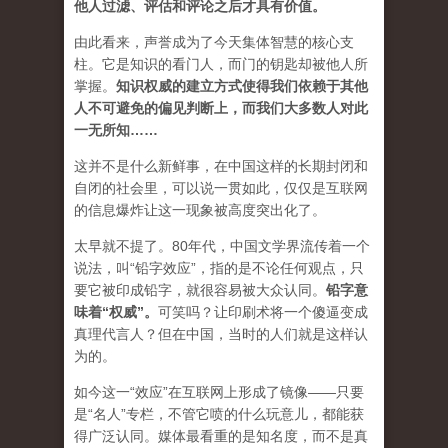
他人过滤、评估和评论之后才具有价值。
由此看来，声誉成为了今天集体智慧的核心支
柱。它是知识的看门人，而门的钥匙却被他人所
掌握。
知识权威的建立方式使得我们依赖于其他
人不可避免的偏见判断上，而我们大多数人对此
一无所知……
这并不是什么新鲜事，在中国这样的长期封闭和
自闭的社会里，可以说一贯如此，仅仅是互联网
的信息爆炸让这一现象被高度突出化了。
太早就不提了。80年代，中国文学界流传着一个
说法，叫“铅字效应”，指的是不论任何观点，只
要它被印成铅字，就很容易被大众认同。
铅字意
味着“权威”
。
可笑吗？让印刷术将一个傻逼变成
真理代言人？但在中国，当时的人们就是这样认
为的。
如今这一“效应”在互联网上形成了镜像——只要
是“名人”专栏，不管它喷的什么玩意儿，都能获
得广泛认同。媒体最看重的是知名度，而不是真