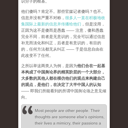
识分子的根基。
他们傻吗？肯定不。那些官媒记者傻吗？也不。
信息并没有严重不对称，
很多人一直在积极地收
集国际上最新的信息并传播给他们
，但是没用，
正因为这不是傻而是愚蠢 —— 注意，傻和愚蠢
完全不同，前者是无意识的，完全可以通过信息
补充而淡化和纠正，后者是有意识的，有目的
的，任何方法都无从纠正 —— 于是信息自由在
此改变不了任何。
之所以举这两类人为例，是因为
他们合在一起基
本构成了中国舆论界的精英阶层的一个大部分，
大多数的其他人都在模仿他们的观点来构建自己
的观点，是他们，在决定了大半中国人的认知
—— 即我们所能看到的所谓中国舆论场之意见倾
向。
Most people are other people. Their
thoughts are someone else's opinions,
their lives a mimicry, their passions a