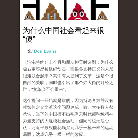
为什么中国社会看起来很
“傻”
文/
Don Evans
（泡泡特约）
上个月和朋友聊天时谈到：为什么
极右更容易被组织动员，而很多支持正义的人却
很难联合起来？其中有人提到了文革，这是个很
自然的关联，同时也引出了那个烂大街的月经之
辩：“文革会不会重来”。
这个提问一开始就是错的，因为辩论各方并没有
就如何定义文革这个问题达成一致。大多数人都
承认，当下的中国搞不出毛泽东时代那种纯精神
力量支持的大规模社会运动，但同时也无法否
认，习近平政权能花钱买到几乎一模一样的运动
局面，达成几乎一模一样的效应。