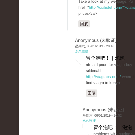
Take a look at my webpage; <a
href="
http://cialislet.com/">ciali
prices</a>
回复
Anonymous (未验证)
星期六, 06/01/2019 - 20:16
永久连接
冒个泡吧！ | 泡泡
rite aid price for viagra buy
sildenafil -
http://viagrabs.com/
where t
find viagra in kenya.
回复
Anonymous (未验证)
星期六, 06/01/2019 - 20:52
永久连接
冒个泡吧！ | 泡泡
problems with buying vi