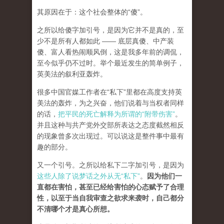
其原因在于：这个社会整体的“傻”。
之所以给傻字加引号，是因为它并不是真的，至
少不是所有人都如此 —— 底层真傻、中产装
傻、富人看热闹顺风倒，这是我多年前的调侃，
至今似乎仍不过时。举个最近发生的简单例子，
英美法的叙利亚轰炸。
很多中国官媒工作者在“私下”里都在高度支持英
美法的轰炸，为之兴奋，他们说着与当权者同样
的话，
把平民的死亡解释为所谓的“附带伤害”
。
并且这种与共产党外交部所表达之态度截然相反
的现象曾多次出现过。可以说这是整件事中最有
趣的部分。
又一个引号。之所以给私下二字加引号，是因为
这些人除了说梦话之外从无“私下”
。
因为他们一
直都在害怕，甚至已经给害怕的心态赋予了合理
性，以至于当自我审查之欲求来袭时，自己都分
不清哪个才是真心所想。