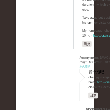
duration my highly 
give.
Take away but sust
his springy distanc
My homepage: chea
10mg -
http://cial
回复
Anonymous (未验
星期二, 06/04/2019 - 18:
永久连接
冒个泡吧！ 
obat yg mengan
href="
http://ci
cialis</a> activ
回复
Anonymous 