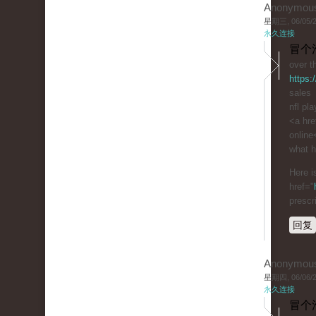
Anonymou
星期三, 06/05/20
永久连接
冒个
over t
https:
sales
nfl pl
<a hre
online
what h
Here i
href="
prescr
回复
Anonymou
星期四, 06/06/20
永久连接
冒个