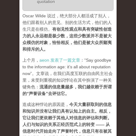
quotation
Oscar Wilde 说过，绝大部分人都活成了别人，
他们跟着别人的意见、别的生活方式，他们的人
生只是在模仿。
有创见性观点和具有突破性创造
力的人永远都是极少数，这些少数派并不是被大
众模仿的对象，恰恰相反，他们是被大众所鄙夷
和排斥的人
。
上个月，
aeon 发表了一篇文章
：“Say goodbye
to the information age: it’s all about reputation
now”。文章说，在我们高度互联的自由民主社会
里，未受到重视的知识悖论在其中扮演了一种关
键角色：
流通的信息量越多，我们越依赖于所谓
的“声誉设备”去评估它
。
造成这种悖论的原因是，
今天大量获取到的信息
和知识并没有让我们具有认知上的自主。相反，
它让我们更依赖于其他人对信息的评估和判断。
人们与知识的关系正经历范式上的转变 ——
从
信息时代开始走向了声誉时代，信息只有在被其