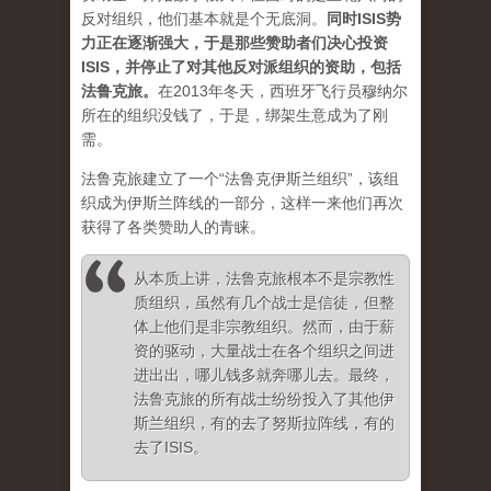
反对组织，他们基本就是个无底洞。
同时ISIS势
力正在逐渐强大，于是那些赞助者们决心投资
ISIS，并停止了对其他反对派组织的资助，包括
法鲁克旅。
在2013年冬天，西班牙飞行员穆纳尔
所在的组织没钱了，于是，绑架生意成为了刚
需。
法鲁克旅建立了一个“法鲁克伊斯兰组织”，该组
织成为伊斯兰阵线的一部分，这样一来他们再次
获得了各类赞助人的青睐。
从本质上讲，法鲁克旅根本不是宗教性
质组织，虽然有几个战士是信徒，但整
体上他们是非宗教组织。然而，由于薪
资的驱动，大量战士在各个组织之间进
进出出，哪儿钱多就奔哪儿去。最终，
法鲁克旅的所有战士纷纷投入了其他伊
斯兰组织，有的去了努斯拉阵线，有的
去了ISIS
。