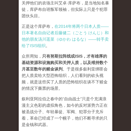
关押他们的农场主叫艾卓·库萨布，是当地知名暴
徒，库萨布自诩叛军领袖，但实际上只是个犯罪
团伙头目。
正是这个库萨布，
在2014年将两个日本人质——
日本著名自由记者后藤健二（ごとう けんじ）和
他的朋友汤川遥菜（ゆかわ はるな）——转手卖
给了ISIS组织
。
众所周知，
只有努斯拉阵线或ISIS，才有雄厚的
基础资源和设施购买和关押人质，以及维持数个
月甚至数年的赎金谈判
。于是很多叙利亚绑匪会
把人质卖给大型恐怖组织，人们看到的砍头视
频，就是这些买了人质的恐怖组织在谈不下赎金
的情况下撕票的场景。
叙利亚阿拉伯之春中的“自由战士”只是个充满浪
漫主义色彩的虚拟角色，如今的反对派势力正在
被圣战分子、年轻暴徒、军阀、犯罪分子充斥
着，革命已经成了一个幌子，他们不断寻求的只
是金钱和武器。