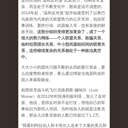
这些所谓的“温和反对派”武装势力，结构非常复
杂，而且处于不断变化中，图表是说不清楚的。
2014年起，“温和反对派”就开始接受到了以奥巴
马政府为代表的大联盟势力的公开支持，包括军
事训练、轰炸行动、武器输入等，也有直接的财
政手段。
这部分组织变得更加复杂了，成了一个
很大的势力网络——个人联盟关系、欺骗关系、
临时犯罪团伙关系、中小型武器组织间的联营关
系，这些错综复杂的关系都处于一种政治真空
中。
大大小小的团伙只顾不断的从四处吸引资金，要
么拉拢赞助者投资，要么通过绑架当地居民或外
国人来索取赎金。
前西班牙战斗机飞行员路易斯·穆纳尔（Luis
Munar）在2012年时投身到叙利亚，加入了反对
派。他说，觉得反对派不会打仗，用他自己的军
事知识为那些人培训。当时他加入的就是法鲁克
旅，那会儿法鲁克旅的人数已经超过了1.2万。
“我看到阿拉伯人和卡塔尔人送来了大量的美元和