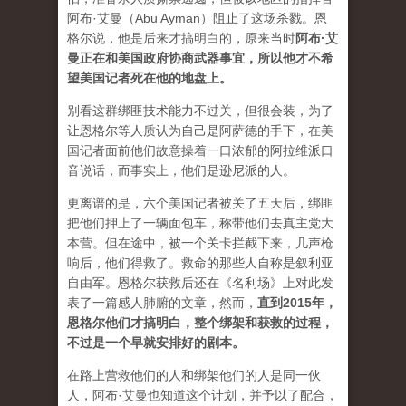
阿布·艾曼（Abu Ayman）阻止了这场杀戮。恩
格尔说，他是后来才搞明白的，原来当时
阿布·艾
曼正在和美国政府协商武器事宜，所以他才不希
望美国记者死在他的地盘上。
别看这群绑匪技术能力不过关，但很会装，为了
让恩格尔等人质认为自己是阿萨德的手下，在美
国记者面前他们故意操着一口浓郁的阿拉维派口
音说话，而事实上，他们是逊尼派的人。
更离谱的是，六个美国记者被关了五天后，绑匪
把他们押上了一辆面包车，称带他们去真主党大
本营。但在途中，被一个关卡拦截下来，几声枪
响后，他们得救了。救命的那些人自称是叙利亚
自由军。恩格尔获救后还在《名利场》上对此发
表了一篇感人肺腑的文章，然而，
直到2015年，
恩格尔他们才搞明白，整个绑架和获救的过程，
不过是一个早就安排好的剧本。
在路上营救他们的人和绑架他们的人是同一伙
人，阿布·艾曼也知道这个计划，并予以了配合，