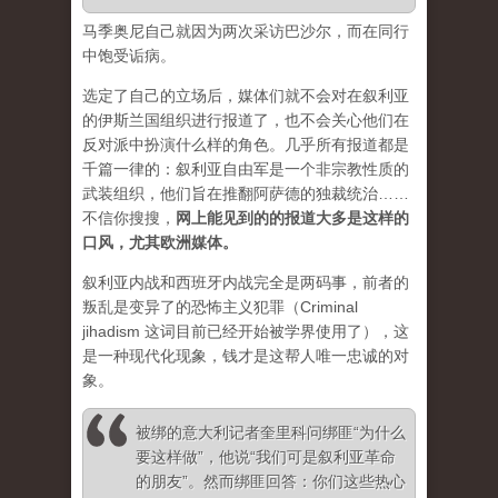
马季奥尼自己就因为两次采访巴沙尔，而在同行
中饱受诟病。
选定了自己的立场后，媒体们就不会对在叙利亚
的伊斯兰国组织进行报道了，也不会关心他们在
反对派中扮演什么样的角色。几乎所有报道都是
千篇一律的：叙利亚自由军是一个非宗教性质的
武装组织，他们旨在推翻阿萨德的独裁统治……
不信你搜搜，
网上能见到的的报道大多是这样的
口风，尤其欧洲媒体。
叙利亚内战和西班牙内战完全是两码事，前者的
叛乱是变异了的恐怖主义犯罪（Criminal
jihadism 这词目前已经开始被学界使用了），这
是一种现代化现象，钱才是这帮人唯一忠诚的对
象。
被绑的意大利记者奎里科问绑匪“为什么
要这样做”，他说“我们可是叙利亚革命
的朋友”。然而绑匪回答：
你们这些热心