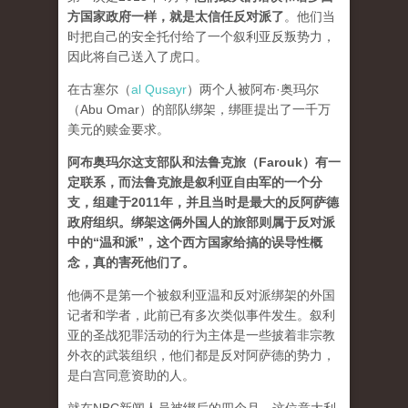
方国家政府一样，就是太信任反对派了
。他们当
时把自己的安全托付给了一个叙利亚反叛势力，
因此将自己送入了虎口。
在古塞尔（
al Qusayr
）两个人被阿布·奥玛尔
（Abu Omar）的部队绑架，绑匪提出了一千万
美元的赎金要求。
阿布奥玛尔这支部队和法鲁克旅（Farouk）有一
定联系，而法鲁克旅是叙利亚自由军的一个分
支，组建于2011年，并且当时是最大的反阿萨德
政府组织。绑架这俩外国人的旅部则属于反对派
中的“温和派”，这个西方国家给搞的误导性概
念，真的害死他们了。
他俩不是第一个被叙利亚温和反对派绑架的外国
记者和学者，此前已有多次类似事件发生。叙利
亚的圣战犯罪活动的行为主体是一些披着非宗教
外衣的武装组织，他们都是反对阿萨德的势力，
是白宫同意资助的人。