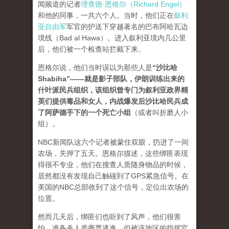
闻频道的记者
理查德·恩格尔（Richard Engel）
和他的同事，一共六个人。当时，他们正在
叙利
亚自由军
军官的护送下穿越著名的巴布阿哈瓦边
境线（Bad al Hawa）。进入叙利亚境内几公里
后，他们被一个检查站拦截下来。
恩格尔说，他们当时误以为那些人是
“
沙比哈
Shabiha”——就是影子部队，伊朗训练出来的
什叶派民兵组织，该组织曾专门为叙利亚政界精
英们提供毒品和女人，内战爆发后沙比哈民兵成
了阿萨德手下的一个死亡小组
（或者叫折磨人小
组）。
NBC新闻队这六个记者被蒙住双眼，扔进了一间
农场，关押了五天。恩格尔描述，这些绑匪表现
得很不专业，他们在搜查人质随身物品的时候，
居然都没有发现自己触碰到了GPS紧急信号。在
美国的NBC总部收到了这个信号，定位出农场的
位置。
然而几天后，绑匪们也听到了风声，他们很害
怕，准备杀人质撕票逃逸，但被该地区的指挥官