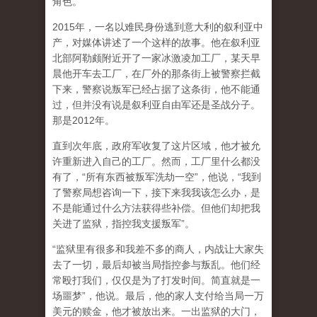
角色。
2015年，一名以难民身份逃到意大利的叙利亚中
产，对媒体讲述了一个这样的故事。他在叙利亚
北部阿勒颇附近开了一家冰激凌加工厂，某天早
晨他开车去工厂，在厂外的那条街上被警察拦截
下来，警察说叛军已经占据了这条街，他不能通
过，但并没有说是叙利亚自由军还是圣战分子。
那是2012年。
直到次年底，政府军收复了这片区域，他才被允
许重新进入自己的工厂。然而，工厂里什么都没
有了，“所有东西被叛军洗劫一空”，他说，“我到
了警察局想咨询一下，接下来我我该怎么办，是
不是能通过什么方法获得些补偿。但他们却把我
关进了监狱，指控我支援叛军”。
“监狱里有很多和我差不多的商人，内战让大家失
去了一切，最后却被当局指控参与叛乱。他们经
常殴打我们，仅仅是为了打发时间。简直就是一
场噩梦”，他说。最后，他的家人支付给当局一万
美元的赎金，他才被放出来。一出监狱的大门，