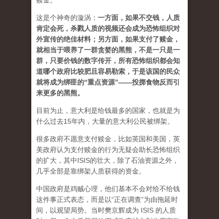
赎金。
这是个神奇的漩涡：
一方面，如果不交钱，人质
肯定会死，杀戮人质的视频还会成为恐怖组织对
外宣传的绝佳材料；另方面，如果支付了赎金，
就相当于喂养了一群贪婪的黑熊，不是一只是一
群，只要价钱的数字传开，所有恐怖组织都会知
道哪个政府比较肥且容易勒索，于是该国的民众
就将成为绑匪的“重点资源”
——投掷食物反而引
来更多的黑熊。
目前为止，意大利是给钱最多的国家，也就是为
什么过去15年内，大量的意大利公民被绑架。
很多政府不愿意支付赎金，比如英国和美国，英
美政府认为支付赎金的行为无疑会助长恐怖组织
的扩大，其中ISIS的壮大，除了石油资源之外，
几乎全部是靠绑架人质获得的资金。
中国政府是鸡贼心理，他们基本不会对给不给钱
这件事正式表态，而是以“正在调查”为由拖延时
间，以观望局势。当时樊京辉成为 ISIS 的人质