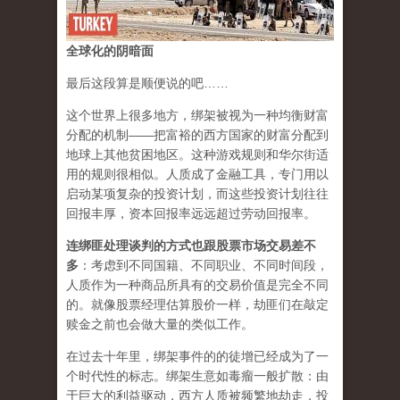
全球化的阴暗面
最后这段算是顺便说的吧……
这个世界上很多地方，绑架被视为一种均衡财富
分配的机制——把富裕的西方国家的财富分配到
地球上其他贫困地区。这种游戏规则和华尔街适
用的规则很相似。
人质成了金融工具
，专门用以
启动某项复杂的投资计划，而这些投资计划往往
回报丰厚，资本回报率远远超过劳动回报率。
连绑匪处理谈判的方式也跟股票市场交易差不
多
：考虑到不同国籍、不同职业、不同时间段，
人质作为一种商品所具有的交易价值是完全不同
的。就像股票经理估算股价一样，劫匪们在敲定
赎金之前也会做大量的类似工作。
在过去十年里，绑架事件的的徒增已经成为了一
个时代性的标志。绑架生意如毒瘤一般扩散：由
于巨大的利益驱动，西方人质被频繁地劫走，投