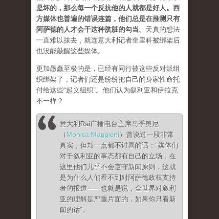
是坏的，那么每一个反抗他的人就都是好人。西
方媒体也普遍的错误连篇，他们总是在推测只有
阿萨德的人才会干这种肮脏的勾当
。
天真的想法
一直难以抹去，就连意大利记者奎里科被绑架后
也没能敲醒这些媒体。
更加愚蠢至极的是，已经有同行被这些反对派组
织绑架了，记者们还是纷纷把自己的身家性命托
付给这些“起义组织”。他们认为叙利亚和伊拉克
不一样？
意大利Rai广播电台主席马季奥尼
（
Monica Maggioni
）曾说过一段非常
真实，但却一点都不讨喜的话：“媒体们
对于叙利亚的事态都有自己的立场，在
这里他们几乎不会遵守新闻原则，这就
是为什么人们看不到对阿萨德政权支持
者的报道——也就是说，全世界对叙利
亚的理解是严重片面的，如果你只看新
闻的话”。