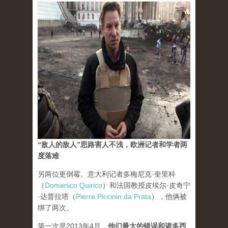
“敌人的敌人”思路害人不浅，欧洲记者和学者两
度落难
另两位更倒霉。意大利记者多梅尼克·奎里科
（
Domenico Quirico
）和法国教授皮埃尔·皮奇宁
·达普拉塔（
Pierre Piccinin da Prata
），他俩被
绑了两次。
第一次是2013年4月，
他们最大的错误和诸多西