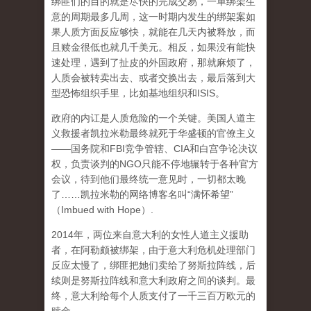
绑匪们的目的就是尽快的完成交易，一单绑架生
意的周期最多几周，这一时期内发生的绑架案如
果人质方面反应够快，就能在几天内被释放，而
且赎金很低也就几千美元。相反，如果没有能快
速处理，遇到了扯皮的外国政府，那就麻烦了，
人质会被转卖出去、或者交换出去，最后落到大
型恐怖组织手里，比如基地组织和ISIS。
政府的内讧是人质危险的一个关键。美国人道主
义救援者凯拉米勒最终就死于华盛顿的官僚主义
——国务院和FBI竞争管辖、CIA和白宫争论决议
权，负责谈判的NGO只能不停地辗转于各种官方
会议，待到他们最终统一意见时，一切都太晚
了……凯拉米勒的网络博客名叫“满怀希望”
（Imbued with Hope）.
2014年，两位来自意大利的女性人道主义援助
者，在阿勒颇被绑架，由于意大利危机处理部门
反应太慢了，绑匪把她们卖给了努斯拉阵线，后
续则是努斯拉阵线和意大利政府之间的谈判。最
终，意大利给每个人质支付了一千三百万欧元的