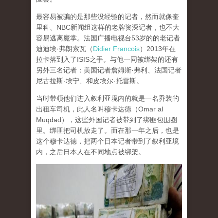
最容易被骗的是那些没经验的记者，然而就像奎
里科、NBC新闻组这样的老牌资深记者，也不大
容易逃离魔掌。法国广播电视台53岁的的老记者
迪迪埃·弗朗索瓦（
Didier Francois
）2013年在
拉卡落到入了ISIS之手。与他一同被绑架的还有
另外三名记者：美国记者詹姆斯·弗利、法国记者
尼古拉斯·埃宁、和皮埃尔·托雷斯。
当时带领他们进入叙利亚境内的就是一名乔装的
出租车司机，此人名叫穆卡达徳（Omar al
Muqdad），这些外国记者被带到了绑匪包围圈
里。绑匪把司机放走了。而在那一年之后，也是
这个穆卡达徳，把两个日本记者带到了叙利亚境
内，之后日本人在不同地点被绑架。