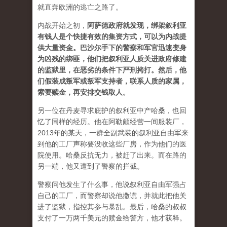
就直奔欧洲的逃亡之路了。
内战开始之初，
阿萨德政府就发现，绑架叙利亚
有钱人是个快捷有效的集资方式，可以为内战提
供大量资金。巴沙尔手下的警察和军官迅速变身
为凶残的绑匪，他们把叙利亚人质关进政府修建
的监狱里，在恶劣的条件下严刑拷打。然后，他
们假装成叛军或叛军支持者，联系人质的家属，
索要赎金，再安排交钱取人
。
另一位在丹麦寻求庇护的叙利亚中产哈桑，也回
忆了同样的经历。他在阿勒颇经营一间服装厂，
2013年的某天，一群全副武装的叙利亚自由军来
到他的工厂声称要没收这些厂房，作为他们的医
院使用。哈桑反抗无力，被赶了出来。而在路的
另一端，他又遭到了警察的拦截。
警察问他发生了什么事，他说叙利亚自由军强占
自己的工厂，而警察却说他撒谎，并就此把他关
进了监狱，指控其参与暴乱。最后，哈桑的叔叔
支付了一万两千美元的赎金给警方，他才获释。