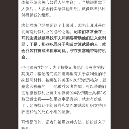
体都不怎么关心普通人的生命），当地绑匪拿下
人质后，大多会转卖给其他组织，就像ISIS那种
付得起钱的组织。
绑架网络已经蔓延到了土耳其，因为土耳其是自
北向南到叙利亚的必经之地。
记者们常常会在土
耳其边境城镇寻找车夫和掮客帮助他们进入叙利
亚，于是，那些犯罪分子和反对派武装的人，就
会乔装打扮成出租车司机，守在要塞地带等待机
会。
他们很有“技巧”，为了拉拢记者他们会有意的投
其所好，骗记者们说知道哪里有关于叙利亚的特
殊新闻材料。被绑架的美国NBC记者恩格尔，就
是这么被骗的——他被乔装者告知，可以带他们
去拍摄被叙利亚自由军俘虏的4名伊朗士兵和2名
黎巴嫩士兵——如果这事是真的，就太有价值
了，足够找到伊朗政府和黎巴嫩武装组织支持阿
萨德和他的死亡小组的证据。
可惜是假的。记者们被用这种方法，纷纷落入了
圈套。