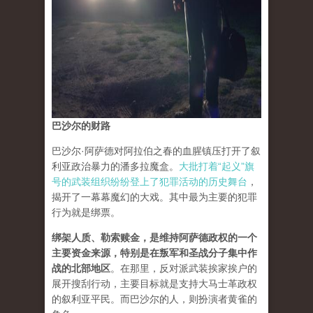
巴沙尔的财路
巴沙尔·阿萨德对阿拉伯之春的血腥镇压打开了叙
利亚政治暴力的潘多拉魔盒。
大批打着“起义”旗
号的武装组织纷纷登上了犯罪活动的历史舞台
，
揭开了一幕幕魔幻的大戏。其中最为主要的犯罪
行为就是绑票。
绑架人质、勒索赎金，是维持阿萨德政权的一个
主要资金来源，特别是在叛军和圣战分子集中作
战的北部地区
。在那里，反对派武装挨家挨户的
展开搜刮行动，主要目标就是支持大马士革政权
的叙利亚平民。而巴沙尔的人，则扮演者黄雀的