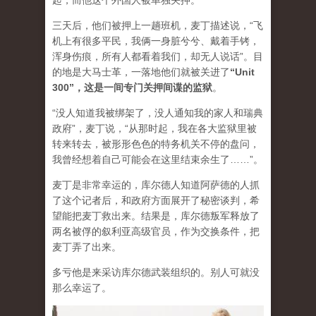
起，而他这个外国人被单独关押。
三天后，他们被押上一趟班机，麦丁描述说，“飞
机上有很多平民，我俩一身脏兮兮、戴着手铐，
浑身伤痕，所有人都看着我们，却无人说话”。目
的地是大马士革，一落地他们就被关进了
“Unit
300”，这是一间专门关押间谍的监狱
。
“没人知道我被绑架了，没人通知我的家人和瑞典
政府”，麦丁说，“从那时起，我在各大监狱里被
转来转去，被形形色色的特务机关不停的盘问，
我曾经想着自己可能会在这里结束余生了……”。
麦丁是非常幸运的，库尔德人知道阿萨德的人抓
了这个记者后，和政府方面展开了秘密谈判，希
望能把麦丁救出来。结果是，库尔德叛军释放了
两名被俘的叙利亚高级官员，作为交换条件，把
麦丁弄了出来。
多亏他是来采访库尔德武装组织的。别人可就没
那么幸运了。