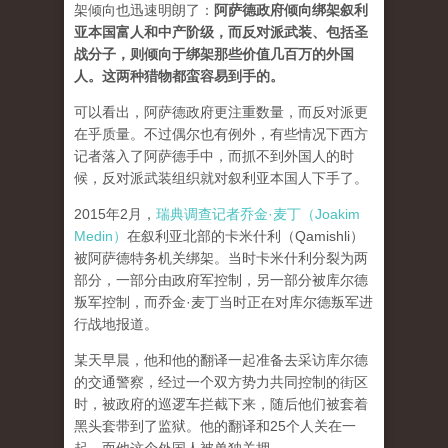
架倾向也迅速明朗了：
阿萨德政府倾向绑架叙利
亚本国富人和中产阶级，而反对派武装、包括圣
战分子，则倾向于绑架那些价值几百万的外国
人。这两种猎物都蛮容易到手的
。
可以看出，阿萨德政府更注重数量，而反对派更
在乎质量。不过偶尔也有例外，有些情况下西方
记者落入了阿萨德手中，而抓不到外国人的时
候，反对派武装组织就对叙利亚本国人下手了。
2015年2月，
瑞典调查记者乔金·麦丁（Joakim
Medin）
在叙利亚北部的卡米什利（Qamishli）
被阿萨德特务机关绑架。当时卡米什利分裂为两
部分，一部分由政府军控制，另一部分被库尔德
叛军控制，而乔金·麦丁当时正在对库尔德叛军进
行战地报道。
某天早晨，他和他的翻译一起准备去采访库尔德
的交通警察，经过一个双方势力共同控制的街区
时，被政府的巡逻车拦截下来，随后他们被套着
黑头套带到了监狱。他的翻译和25个人关在一