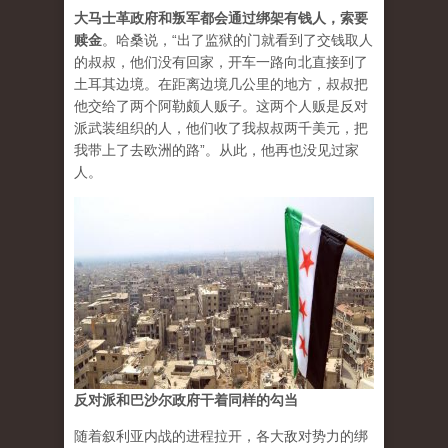
大马士革政府和叛军都会通过绑架有钱人，索要
赎金
。
哈桑说，“出了监狱的门就看到了交钱取人
的叔叔，他们没有回家，开车一路向北直接到了
土耳其边境。在距离边境几公里的地方，叔叔把
他交给了两个阿勒颇人贩子。这两个人贩是反对
派武装组织的人，他们收了我叔叔两千美元，把
我带上了去欧洲的路”。从此，他再也没见过家
人。
反对派和巴沙尔政府干着同样的勾当
随着叙利亚内战的进程拉开，各大敌对势力的绑