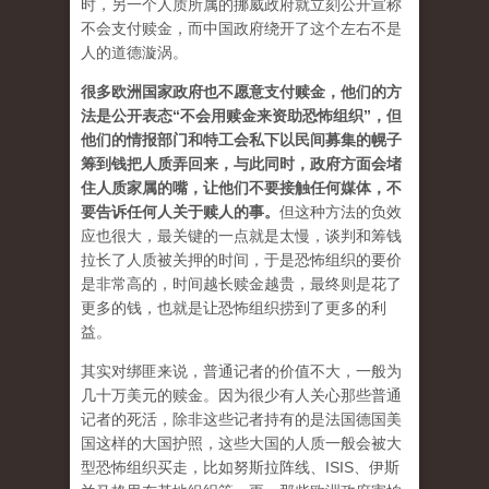
时，另一个人质所属的挪威政府就立刻公开宣称
不会支付赎金，而中国政府绕开了这个左右不是
人的道德漩涡。
很多欧洲国家政府也不愿意支付赎金，他们的方
法是公开表态“不会用赎金来资助恐怖组织”，但
他们的情报部门和特工会私下以民间募集的幌子
筹到钱把人质弄回来，与此同时，政府方面会堵
住人质家属的嘴，让他们不要接触任何媒体，不
要告诉任何人关于赎人的事。
但这种方法的负效
应也很大，最关键的一点就是太慢，谈判和筹钱
拉长了人质被关押的时间，于是恐怖组织的要价
是非常高的，时间越长赎金越贵，最终则是花了
更多的钱，也就是让恐怖组织捞到了更多的利
益。
其实对绑匪来说，普通记者的价值不大，一般为
几十万美元的赎金。因为很少有人关心那些普通
记者的死活，除非这些记者持有的是法国德国美
国这样的大国护照，这些大国的人质一般会被大
型恐怖组织买走，比如努斯拉阵线、ISIS、伊斯