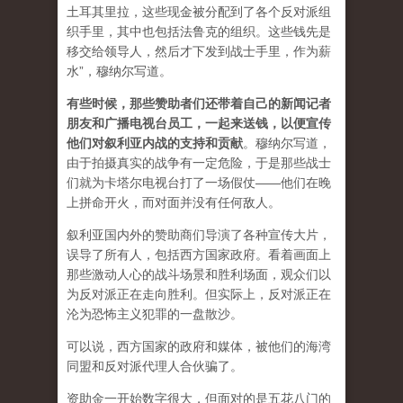
土耳其里拉，这些现金被分配到了各个反对派组
织手里，其中也包括法鲁克的组织。这些钱先是
移交给领导人，然后才下发到战士手里，作为薪
水”，穆纳尔写道。
有些时候，那些赞助者们还带着自己的新闻记者
朋友和广播电视台员工，一起来送钱，以便宣传
他们对叙利亚内战的支持和贡献
。穆纳尔写道，
由于拍摄真实的战争有一定危险，于是那些战士
们就为卡塔尔电视台打了一场假仗——他们在晚
上拼命开火，而对面并没有任何敌人。
叙利亚国内外的赞助商们导演了各种宣传大片，
误导了所有人，包括西方国家政府。看着画面上
那些激动人心的战斗场景和胜利场面，观众们以
为反对派正在走向胜利。但实际上，反对派正在
沦为恐怖主义犯罪的一盘散沙。
可以说，西方国家的政府和媒体，被他们的海湾
同盟和反对派代理人合伙骗了。
资助金一开始数字很大，但面对的是五花八门的