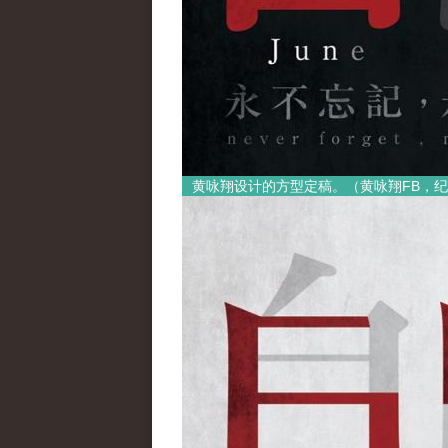
黄咏翔设计的方型定稿。（黄咏翔FB，纪