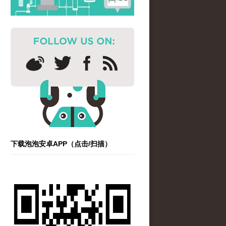
下载泡泡安卓APP（点击/扫描）