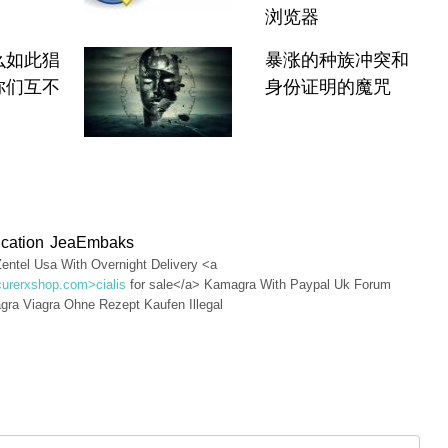
浏览器
么如此猖
暴涨的种族冲突和
你们互不
身份证明的魔咒
dication JeaEmbaks
entel Usa With Overnight Delivery <a
/curerxshop.com>cialis
for sale</a> Kamagra With Paypal Uk Forum
gra Viagra Ohne Rezept Kaufen Illegal