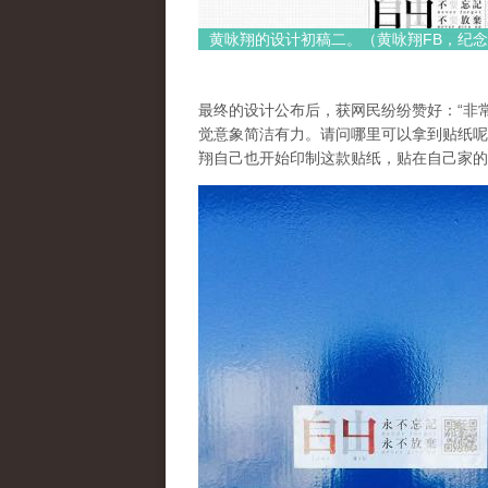
黄咏翔的设计初稿二。（黄咏翔FB，纪念
最终的设计公布后，获网民纷纷赞好：“非常
觉意象简洁有力。请问哪里可以拿到贴纸呢?
翔自己也开始印制这款贴纸，贴在自己家的