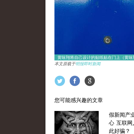
黄咏翔将自己设计的贴纸贴在门上（黄咏
本文原载于
明报即时新闻
您可能感兴趣的文章
假新闻产
心 互联网
此好骗？