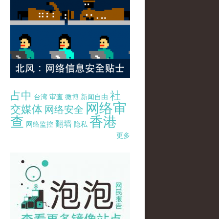
占中
社
台湾
审查
微博
新闻自由
网络审
交媒体
网络安全
查
香港
翻墙
网络监控
隐私
更多
pao-pao-banner-mirror-site-120814.jpg