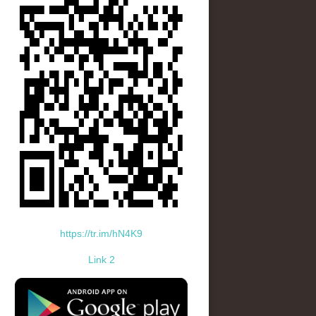
https://tr.im/hN4K9
Link 2
standard-icon-googleplay-app-store.png