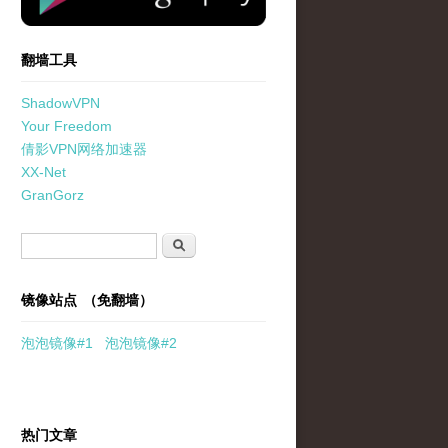
翻墙工具
ShadowVPN
Your Freedom
倩影VPN网络加速器
XX-Net
GranGorz
搜索表单
搜索
镜像站点 （免翻墙）
泡泡
镜像
#1
泡泡
镜像#2
热门文章