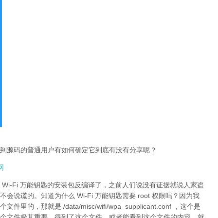
到源码的普通用户有如何确定它到底有没有分享呢？
网
Wi-Fi 万能钥匙的安装包反编译了，之前人们说没有证据就说人家盗
谎的。知道为什么 Wi-Fi 万能钥匙需要 root 权限吗？因为我
是 /data/misc/wifi/wpa_supplicant.conf ，这个是
个文件极其重要，得到了这个文件，或者能看到这个文件的内容，就