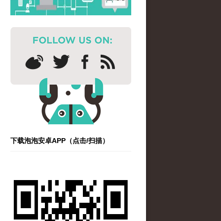
下载泡泡安卓APP（点击/扫描）