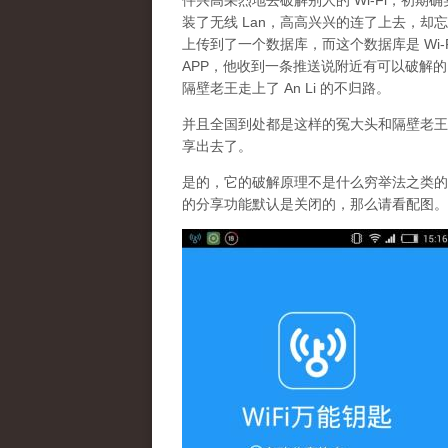
件兴高采烈地去破解别人的 Wi-Fi，初
装了无线 Lan，高高兴兴的连了上去，却忘
上传到了一个数据库，而这个数据库是 Wi
APP，他收到一条推送说附近有可以破解的 
隔壁老王走上了 An Li 的不归路。
并且全国到处都是这样的冤大头和隔壁老王，更有
享出去了。
是的，它的破解原理不是什么穷举法之类的东
的分享功能默认是关闭的，那么请看配图。