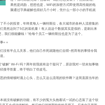
果然是鸡肋，想想也是，WiFi的加密方式即使用高性能的电
脑通过字典破解也得好几个小时，凭什么一部小小的手机就
了不小的投资，年终奖每人一辆特斯拉，各大城市的各种人流密集的
们竟然达到了5亿的装机量！有人说这个数据其实是假的，是刷出来
吧，我们很能赚钱！”给每个员工一辆特斯拉也是为了这个。
= =
们没有半点儿关系，他们自己作死就随他们去呗~然而有的事情令我
道。
的是“破解” Wi-Fi 吗？两年前我就有这个疑问了，原谅我对一切未知事物
径搜寻答案，终于明白了些皮毛。
恶的情绪顿时涌上心头，怎么又这么流氓的软件啊？这简直跟当年的
本就没有破解的功能，有不少的冤大头抱着试一试的心态装了这个软