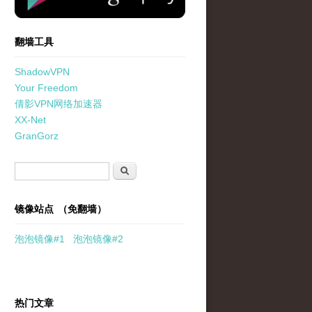
翻墙工具
ShadowVPN
Your Freedom
倩影VPN网络加速器
XX-Net
GranGorz
搜索表单
搜索
镜像站点 （免翻墙）
泡泡
镜像
#1
泡泡
镜像#2
热门文章