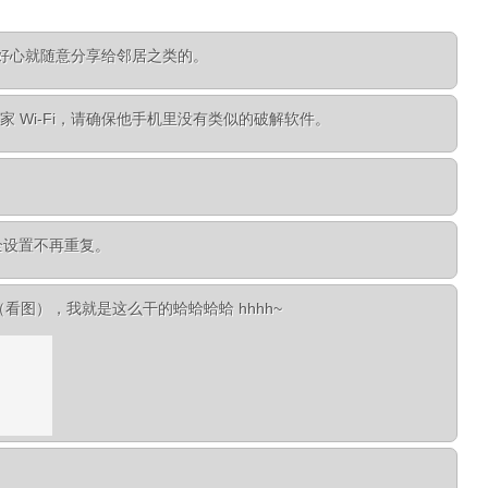
因为好心就随意分享给邻居之类的。
 Wi-Fi，请确保他手机里没有类似的破解软件。
全设置不再重复。
播（看图），我就是这么干的蛤蛤蛤蛤 hhhh~