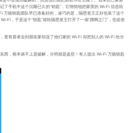
期确实是不会成功破解的，然后他们就把那软件给无视了。后来自己家新
记了手机中这个沉睡已久的“钥匙"，它悄悄地把家里的 Wi-Fi 信息给
-Fi 万能钥匙团队早已准备好的，凑巧的是，隔壁老王正好也装了这个
Wi-Fi，于是这个“钥匙”就给隔壁老王打开了一扇“蹭网之门”，也促使
甚者去到朋友家却连了他们家的 Wi-Fi 却把别人的 Wi-Fi 给分
西，根本谈不上是破解，分明就是盗窃！有人提出 Wi-Fi 万能钥匙