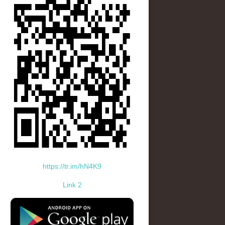
https://tr.im/hN4K9
Link 2
standard-icon-googleplay-app-store.png