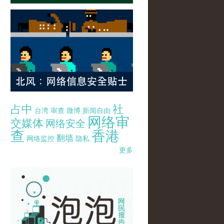
占中
社
台湾
审查
微博
新闻自由
网络审
交媒体
网络安全
查
香港
翻墙
网络监控
隐私
更多
pao-pao-banner-mirror-site-120814.jpg