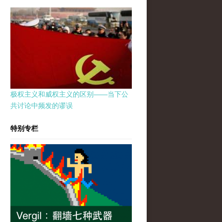
极权主义和威权主义的区别——当下公
共讨论中频发的谬误
特别专栏