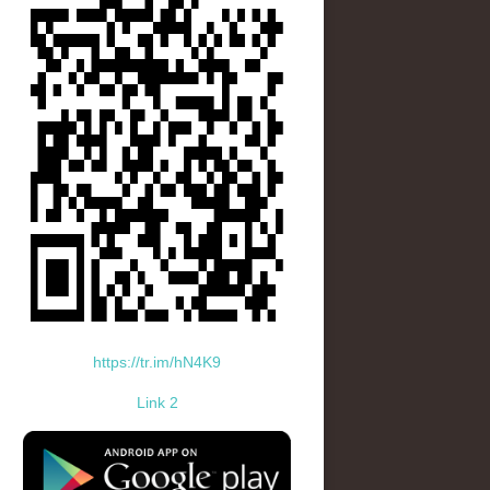
https://tr.im/hN4K9
Link 2
standard-icon-googleplay-app-store.png