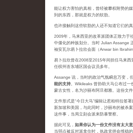
能让权力害怕的真相，曾经被攀权附势的媒体
到的东西，那就是权力的软肋。
也许接触到这些软肋的人还不知道它们的真实价
2009年，马来西亚的改革派团体正致力
中僵化的种族划分。当时 Julian Ass
袖安瓦尔易卜拉欣会面（Anwar bin Ibrah
易卜拉欣曾在2008至2015年间担任马
任槟州峇东埔区国会议员多年。
Assange 说，当时的政治气氛瞬息万
能的支持
。Wikileaks 曾协助大马公
蒙古女性，名为沙丽布阿旦都雅。这份文件
文件形式是“今日大马”编辑让惹柏特拉签
新加坡和美国，与此同时，沙丽布的被杀案
这件事，当局立刻会派来防暴警察。
据此可见，
如果你认为一份文件没有太大意
当弱点被反对派拿住时，执政党拼命维稳的