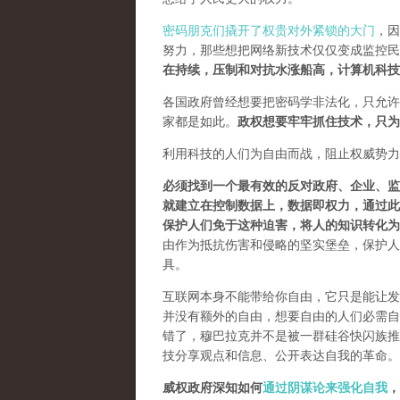
密码朋克们撬开了权贵对外紧锁的大门
，因
努力，那些想把网络新技术仅仅变成监控民
在持续，压制和对抗水涨船高，计算机科技
各国政府曾经想要把密码学非法化，只允许
家都是如此。
政权想要牢牢抓住技术，只为
利用科技的人们为自由而战，阻止权威势力
必须找到一个最有效的反对政府、企业、监
就建立在控制数据上，数据即权力，通过此
保护人们免于这种迫害，将人的知识转化为
由作为抵抗伤害和侵略的坚实堡垒，保护人
具。
互联网本身不能带给你自由，它只是能让发
并没有额外的自由，想要自由的人们必需自己
错了，穆巴拉克并不是被一群硅谷快闪族推
技分享观点和信息、公开表达自我的革命。
威权政府深知如何
通过阴谋论来强化自我
，