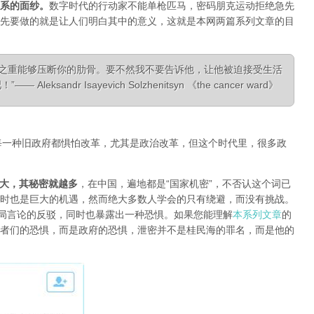
系的面纱
。
数字时代的行动家不能单枪匹马，密码朋克运动拒绝急先
先要做的就是让人们明白其中的意义，这就是本网两篇系列文章的目
相之重能够压断你的肋骨。要不然我不要告诉他，让他被迫接受生活
ksandr Isayevich Solzhenitsyn 《the cancer ward》
每一种旧政府都惧怕改革，尤其是政治改革，但这个时代里，很多政
大，其秘密就越多
，在中国，遍地都是“国家机密”，不否认这个词已
时也是巨大的机遇，然而绝大多数人学会的只有绕避，而没有挑战。
对当局言论的反驳，同时也暴露出一种恐惧。如果您能理解
本系列文章
的
者们的恐惧，而是政府的恐惧，泄密并不是桂民海的罪名，而是他的