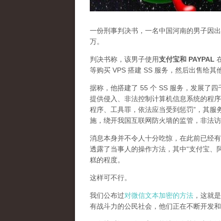
一份刑事判决书，一名中国河南的男子因出售
万。
判决书称，该男子使用
支付宝和 PAYPAL
在
等购买 VPS 搭建 SS 服务，然后出售给
据称，他搭建了 55 个 SS 服务，发展
提供侵入、非法控制计算机信息系统的程序
程序、工具罪，依法应当受到惩罚”，其服
施，绕开我国互联网防火墙的监管，非法访
消息本身并不令人十分吃惊，在此前已经有
透露了当事人的操作方法，其中“支付宝、
糕的程度。
这样可不行。
我们公布过
对微信文本加密的方法
，这就是
有战斗力的公民社会，他们正在不断开发和