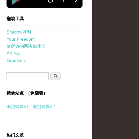
翻墙工具
ShadowVPN
Your Freedom
倩影VPN网络加速器
XX-Net
GranGorz
搜索表单
搜索
镜像站点 （免翻墙）
泡泡
镜像
#1
泡泡
镜像#2
热门文章