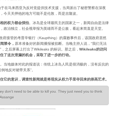
人，由于在马来西亚为反对党提供技术支援，当局派出了秘密警察在深夜
，今天关押他的地方可能不是伦敦，而是吉隆波。
相的权力都会惧怕
。
冰岛是全球最民主的国家之一，新闻自由是法律
，政治独立，社会视举报为英雄而不是公敌，看起来简直是天堂。
已经被政府接管的考普辛银行（Kaupthing）的腐败事件后，该国政府居然
新闻禁令
，
原本准备好的新闻播报被掐断。当晚主持人说，“我们无法
之后屏幕上打出了Wikileaks 的标识。那之后，
Wikileaks的访问
住了这次泄漏的机会，采取了进一步的行动。
。当地媒体对此的报道说：传统上冰岛人民是很消极的，没有反抗的
前例地反对裙带关系”。
住它的意识，调查性新闻就是将现实从权力手里夺回来的崇高艺术。
ey don't need to be able to kill you. They just need you to think
n Assange