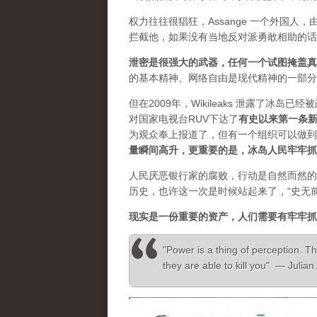
权力往往很猖狂，Assange 一个外国
拦截他，如果没有当地反对派勇敢相助的话
泄密是很强大的武器，任何一个试图掩盖真
的基本精神、网络自由是现代精神的一部分
但在2009年，Wikileaks 泄露了冰岛
对国家电视台RUV下达了
有史以来第一条
为观众奉上报道了，但有一个组织可以做到”，
量瞬间高升，更重要的是，冰岛人民牢牢抓
人民厌恶银行家的腐败，行动是自然而然的
历史，也许这一次是时候站起来了，“史无
现实是一份重要的资产，人们需要有牢牢抓
"Power is a thing of perception. Th
they are able to kill you" — Julia