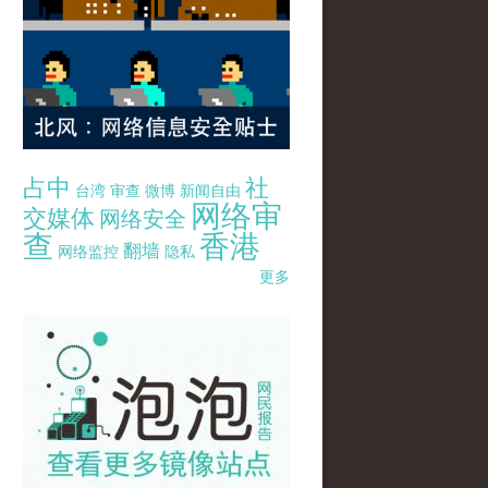
占中
社
台湾
审查
微博
新闻自由
网络审
交媒体
网络安全
查
香港
翻墙
网络监控
隐私
更多
pao-pao-banner-mirror-site-120814.jpg