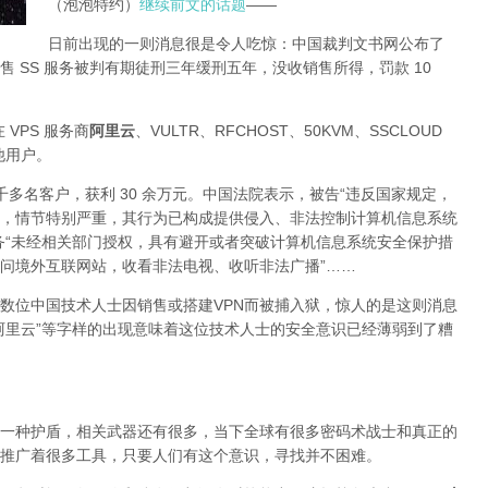
（泡泡特约）
继续前文的话题
——
日前出现的一则消息很是令人吃惊：中国裁判文书网公布了
 SS 服务被判有期徒刑三年缓刑五年，没收销售所得，罚款 10
 VPS 服务商
阿里云
、VULTR、RFCHOST、50KVM、SSCLOUD
其他用户。
了四千多名客户，获利 30 余万元。中国法院表示，被告“违反国家规定，
，情节特别严重，其行为已构成提供侵入、非法控制计算机信息系统
务“未经相关部门授权，具有避开或者突破计算机信息系统安全保护措
问境外互联网站，收看非法电视、收听非法广播”……
数位中国技术人士因销售或搭建VPN而被捕入狱，惊人的是这则消息
阿里云”等字样的出现意味着这位技术人士的安全意识已经薄弱到了糟
一种护盾，相关武器还有很多，当下全球有很多密码术战士和真正的
推广着很多工具，只要人们有这个意识，寻找并不困难。