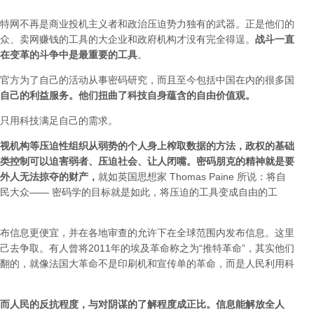
特网不再是商业投机主义者和政治压迫势力独有的武器。正是他们的
众、卖网赚钱的工具的大企业和政府机构才没有完全得逞。
战斗一直
在变革的斗争中是最重要的工具
。
官方为了自己的活动从事密码研究，而且至今包括中国在内的很多国
自己的利益服务。他们扭曲了科技自身蕴含的自由价值观。
只用科技满足自己的需求。
视机构等压迫性组织从弱势的个人身上榨取数据的方法，政权的基础
类控制可以迫害弱者、压迫社会、让人闭嘴。密码朋克的精神就是要
外人无法掠夺的财产
，
就如英国思想家 Thomas Paine 所说：将自
民大众—— 密码学的目标就是如此，将压迫的工具变成自由的工
布信息更便宜，并在各地审查的允许下在全球范围内发布信息。这里
去争取。有人曾将2011年的埃及革命称之为“推特革命”，其实他们
翻的，就像法国大革命不是印刷机和宣传单的革命，而是人民利用科
而人民的反抗程度，与对阴谋的了解程度成正比。信息能解放全人