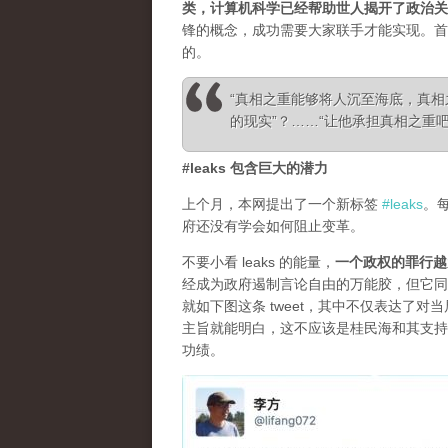
类，计算机科学已经帮助世人揭开了政治关
锋的概念，成功需要大家联手才能实现。首
的。
“真相之重能够将人沉至海底，真
的现实”？……“让他承担真相之重吧！”—— Ale
#leaks 包含巨大的潜力
上个月，本网提出了一个新标签
#leaks
。
府还没有学会如何阻止变革。
不要小看 leaks 的能量，
一个政权的罪行越
经成为政府遏制言论自由的万能胶，但它同
就如下图这条 tweet，其中不仅表达了
主旨就能明白，这不应该是桂民海和其支持
功绩。