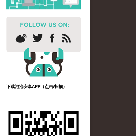
下载泡泡安卓APP（点击/扫描）