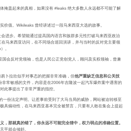
掩盖起来的真相，如果没有 #leaks 绝大多数人永远都不可能了解
值。Wikileaks 曾经讲述过一段马来西亚大选的故事。
于社会进步。希望能通过提高国内语言和族群多元性打破马来西亚政治
ange 正在马来西亚访问，在不同场合巡回演讲，并与当时的反对党主要领
im）。
来西亚国会反对党领袖，也是人民公正党创党人，顾问及实权领袖，曾兼
变，但易卜拉欣似乎对事态的把握非常准确，但
他严重缺乏信息和公关技
布过一份非常敏感的文件，内容是在2006年吉隆波一起汽车爆炸案中遇害的
对此事提出了非常严重的指控。
署的一份法定声明。让惹事前受到了大马当局的威胁，网站被迫转移至
极具煽动性，在马来西亚基本完全被禁言，只要有人敢在集会上提起
义，那就真的错了，你永远不可能完全猜中，权力弱点的准确位置
。
天平就会倾斜。