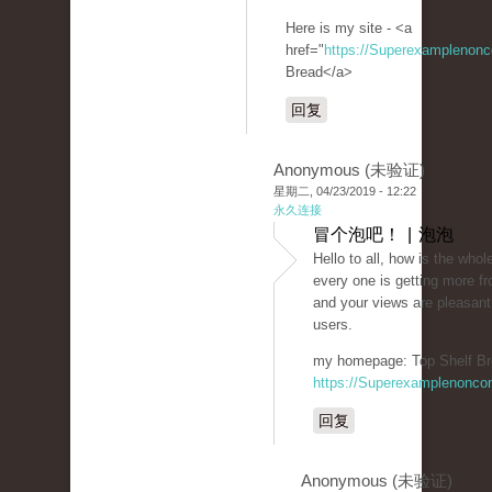
Here is my site - <a
href="
https://Superexamplenon
Bread</a>
回复
Anonymous (未验证)
星期二, 04/23/2019 - 12:22
永久连接
冒个泡吧！ | 泡泡
Hello to all, how is the whole
every one is getting more fr
and your views are pleasant
users.
my homepage: Top Shelf Br
https://Superexamplenonco
回复
Anonymous (未验证)