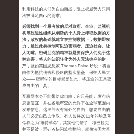
利用科技的人们为自由而战，阻止权威势力只用
科技满足自己的需求。
必须找到一个最有效的反对政府、企业、监视机
构等压迫性组织从弱势的个人身上榨取数据的方
法，政权的基础就建立在控制数据上，数据即权
力，通过此类控制可以迫害弱者、压迫社会、让
人闭嘴。密码朋克的精神就是要保护人们免于这
种迫害，将人的知识转化为外人无法掠夺的财
产
，
就如英国思想家 Thomas Paine 所说：将自
由作为抵抗伤害和侵略的坚实堡垒，保护人民大
众—— 密码学的目标就是如此，将压迫的工具变
成自由的工具。
互联网本身不能带给你自由，它只是能让发布信
息更便宜，并在各地审查的允许下在全球范围内
发布信息。这里并没有额外的自由，想要自由的
人们必需自己去争取。有人曾将2011年的埃及革
命称之为“推特革命”，其实他们错了，穆巴拉克
并不是被一群硅谷快闪族推翻的，就像法国大革