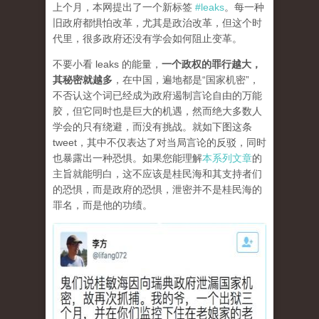
上个月，本网提出了一个新标签
#leaks
。每一种
旧政府都惧怕改革，尤其是政治改革，但这个时
代里，很多政府还没有学会如何阻止变革。
不要小看 leaks 的能量，
一个政权的罪行越大，
其秘密就越多
，在中国，遍地都是“国家机密”，
不否认这个词已经成为政府遏制言论自由的万能
胶，但它同时也是巨大的机遇，然而绝大多数人
学会的只有绕避，而没有挑战。就如下图这条
tweet，其中不仅表达了对当局言论的反驳，同时
也暴露出一种恐惧。如果您能理解
本系列文章
的
主旨就能明白，这不应该是桂民海和其支持者们
的恐惧，而是政府的恐惧，泄密并不是桂民海的
罪名，而是他的功绩。