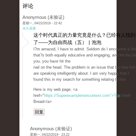
评论
Anonymous (未验证)
星期一, 04/22/2019 - 22:42
永久连接
这个时代真正的力量究竟是什么？已经有人找到
了——为自由而战（五） | 泡泡
I?m amazed, I have to admit. Seldom do I encounter a bl
that?s both equally educative and engaging, and let me tel
you, you have hit the
nail on the head. The problem is an issue that too few folk
are speaking intelligently about. I am very happy that I
found this in my search for something relating to this.
Here is my web page; <a
href="
https://Superexamplenoncontext.com">Top
Shelf
Bread</a>
回复
Anonymous (未验证)
星期一, 04/22/2019 - 23:22