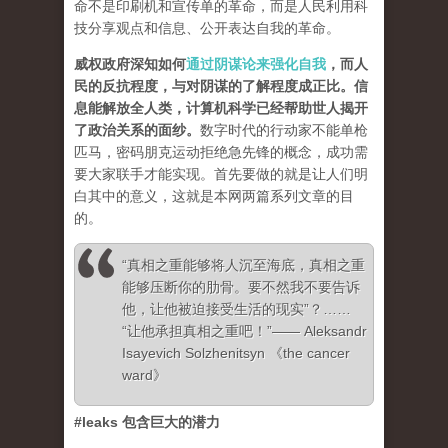
命不是印刷机和宣传单的革命，而是人民利用科
技分享观点和信息、公开表达自我的革命。
威权政府深知如何
通过阴谋论来强化自我
，而人
民的反抗程度，与对阴谋的了解程度成正比。信
息能解放全人类，计算机科学已经帮助世人揭开
了政治关系的面纱
。
数字时代的行动家不能单枪
匹马，密码朋克运动拒绝急先锋的概念，成功需
要大家联手才能实现。首先要做的就是让人们明
白其中的意义，这就是本网两篇系列文章的目
的。
“真相之重能够将人沉至海底，真相之重
能够压断你的肋骨。要不然我不要告诉
他，让他被迫接受生活的现实”？……
“让他承担真相之重吧！”—— Aleksandr
Isayevich Solzhenitsyn 《the cancer
ward》
#leaks 包含巨大的潜力