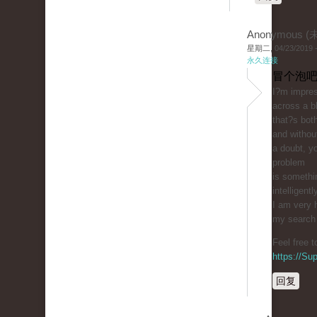
Anonymous 
星期二, 04/23/2019 -
永久连接
冒个泡吧
I?m impres
across a b
that?s bot
and withou
a doubt, yo
problem
is somethi
intelligentl
I am very 
my search f
Feel free 
https://S
回复