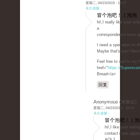
星期二, 04/23/2019 - 19:37
永久连接
冒个泡吧！ | 泡泡
hi!,I really like your wr
a
correspondence more a
I need a specialist on 
Maybe that's you! Havin
Feel free to surf to my
href="
https://Superexa
Bread</a>
回复
Anonymous (未验证)
星期二, 04/23/2019 - 20:04
永久连接
冒个泡吧！ | 
hi!,I like your writi
contact more approx
AOL?