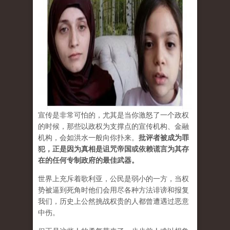
宣传是非常可怕的，尤其是当你激怒了一个政权
的时候，那些以政权为支撑点的宣传机构、金融
机构，会如洪水一般向你扑来。
批评者被成为罪
犯，正是因为真相是诅咒帝国或依赖谎言为其存
在的任何专制政府的最佳武器。
世界上充斥着歌利亚，公民是弱小的一方，当权
势被逼到死角时他们会用尽各种方法诽谤和报复
我们，历史上公然挑战权贵的人都曾遭遇过恶意
中伤。