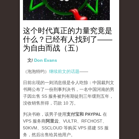
这个时代真正的力量究竟是
什么？已经有人找到了——
为自由而战（五）
文/
Don Evans
（泡泡特约）
继续前文的话题
——
日前出现的一则消息很是令人吃惊：中国裁判文
书网公布了一份刑事判决书，一名中国河南的男
子因出售 SS 服务被判有期徒刑三年缓刑五年，
没收销售所得，罚款 10 万。
判决书称，该男子使用
支付宝和 PAYPAL
在
VPS 服务商
阿里云
、VULTR、RFCHOST、
50KVM、SSCLOUD 等购买 VPS 搭建 SS 服
务，然后出售给其他用户。