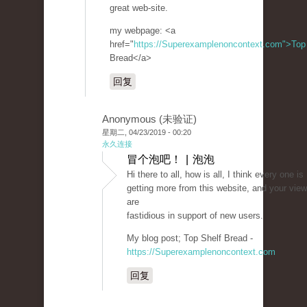
great web-site.
my webpage: <a
href="
https://Superexamplenoncontext.com">Top
Bread</a>
回复
Anonymous (未验证)
星期二, 04/23/2019 - 00:20
永久连接
冒个泡吧！ | 泡泡
Hi there to all, how is all, I think every one is
getting more from this website, and your vie
are
fastidious in support of new users.
My blog post; Top Shelf Bread -
https://Superexamplenoncontext.com
回复