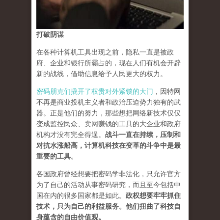
打破阴谋
在各种计算机工具出现之前，隐私一直是被政
府、企业和银行所霸占的，现在人们有机会开辟
新的战线，借助信息给予人民更大的权力。
密码朋克们撬开了权贵对外紧锁的大门
，因特网
不再是商业投机主义者和政治压迫势力独有的武
器。正是他们的努力，那些想把网络新技术仅仅
变成监控民众、卖网赚钱的工具的大企业和政府
机构才没有完全得逞。
战斗一直在持续，压制和
对抗水涨船高，计算机科技在变革的斗争中是最
重要的工具
。
各国政府曾经想要把密码学非法化，只允许官方
为了自己的活动从事密码研究，而且至今包括中
国在内的很多国家都是如此。
政权想要牢牢抓住
技术，只为自己的利益服务。他们扭曲了科技自
身蕴含的自由价值观。