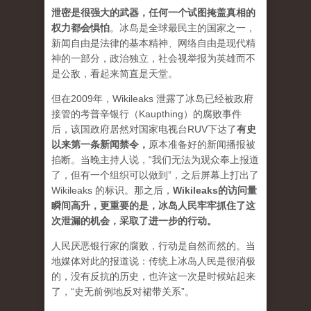
泄密是很强大的武器，任何一个试图掩盖真相的
权力都会惧怕
。
冰岛是全球最民主的国家之一，
新闻自由是法律的基本精神、网络自由是现代精
神的一部分，政治独立，社会视举报为英雄而不
是公敌，看起来简直是天堂。
但在2009年，Wikileaks 泄露了冰岛已经被政府
接管的考普辛银行（Kaupthing）的腐败事件
后，该国政府居然对国家电视台RUV下达了
有史
以来第一条新闻禁令
，
原本准备好的新闻播报被
掐断。当晚主持人说，“我们无法为观众奉上报道
了，但有一个组织可以做到”，之后屏幕上打出了
Wikileaks 的标识。那之后，
Wikileaks的访问量
瞬间高升，更重要的是，冰岛人民牢牢抓住了这
次泄漏的机会，采取了进一步的行动。
人民厌恶银行家的腐败，行动是自然而然的。当
地媒体对此的报道说：传统上冰岛人民是很消极
的，没有反抗的历史，也许这一次是时候站起来
了，“史无前例地反对裙带关系”。