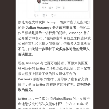
假账号在大肆吹捧 Trump，而原本应该众所周知
的是
Julian Assange 是无政府主义者
，他的工
作目标就是揭示一切权贵的阴暗。Assange 曾在
公开采访中表示，“在特朗普和希拉里之间选择就
如同在霍乱和淋病之间选择”，但很多人对此视而
不见，
由此进一步助长了众多媒体对他的无厘头
偏误报道。
现在 Assange 有七百万追随者，而做为美国互
联网巨头的 twitter 至今拒绝给他认证，这不仅在
很大程度上阻碍了做为独立媒体平台的
Wikileaks 的影响力发挥，更导致了虚假冒充的
盛行，然而 twitter 却在纵容这种冒充。
这明显是
政治偏见。
twitter 上，一位ID为 @AlabedBana 的小女孩拼
命地恳求北约部队入侵叙利亚，并在2016年9月