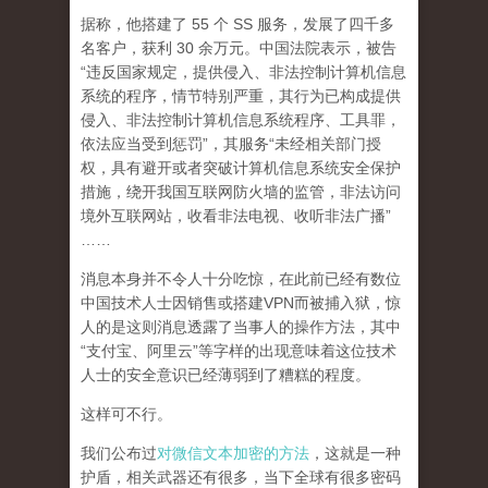
据称，他搭建了 55 个 SS 服务，发展了四千多
名客户，获利 30 余万元。中国法院表示，被告
“违反国家规定，提供侵入、非法控制计算机信息
系统的程序，情节特别严重，其行为已构成提供
侵入、非法控制计算机信息系统程序、工具罪，
依法应当受到惩罚”，其服务“未经相关部门授
权，具有避开或者突破计算机信息系统安全保护
措施，绕开我国互联网防火墙的监管，非法访问
境外互联网站，收看非法电视、收听非法广播”
……
消息本身并不令人十分吃惊，在此前已经有数位
中国技术人士因销售或搭建VPN而被捕入狱，惊
人的是这则消息透露了当事人的操作方法，其中
“支付宝、阿里云”等字样的出现意味着这位技术
人士的安全意识已经薄弱到了糟糕的程度。
这样可不行。
我们公布过
对微信文本加密的方法
，这就是一种
护盾，相关武器还有很多，当下全球有很多密码