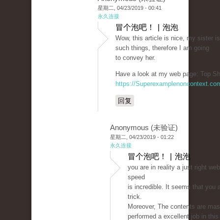
星期二, 04/23/2019 - 00:41
永久连接
冒个泡吧！ | 泡泡
Wow, this article is nice, my sister i
such things, therefore I am going
to convey her.
Have a look at my web page: Top Sh
https://Superexamplenoncontext.co
回复
Anonymous (未验证)
星期二, 04/23/2019 - 01:22
永久连接
冒个泡吧！ | 泡泡
you are in reality a just right w
speed
is incredible. It seems that you 
trick.
Moreover, The contents are mas
performed a excellent job in this