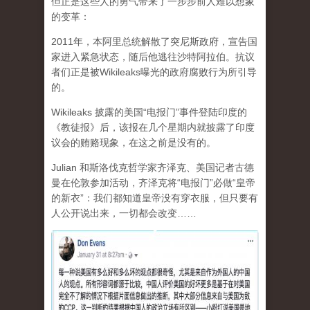
但正是这些人的勇气带来了一步步前人难以想象
的变革：
2011年，本阿里总统解散了突尼斯政府，宣告国
家进入紧急状态，随后他逃往沙特阿拉伯。抗议
者们正是被Wikileaks曝光的政府腐败行为所引导
的。
Wikileaks 披露的美国“电报门”事件登陆印度的
《教徒报》后，该报在几个星期内就披露了印度
议会的贿赂现象，在这之前是没有的。
Julian 和斯洛伐克哲学家齐泽克、美国记者古德
曼在伦敦参加活动，齐泽克将“电报门”必做“皇帝
的新衣”：我们都知道皇帝没有穿衣服，但只要有
人公开说出来，一切都会改变……