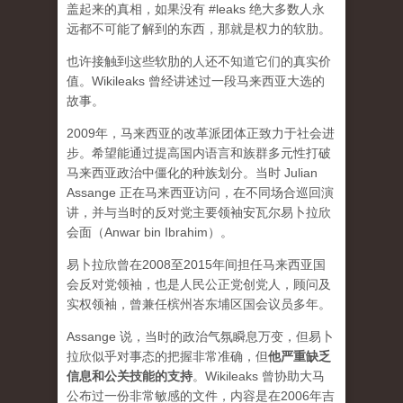
盖起来的真相，如果没有 #leaks 绝大多数人永
远都不可能了解到的东西，那就是权力的软肋。
也许接触到这些软肋的人还不知道它们的真实价
值。Wikileaks 曾经讲述过一段马来西亚大选的
故事。
2009年，马来西亚的改革派团体正致力于社会进
步。希望能通过提高国内语言和族群多元性打破
马来西亚政治中僵化的种族划分。当时 Julian
Assange 正在马来西亚访问，在不同场合巡回演
讲，并与当时的反对党主要领袖安瓦尔易卜拉欣
会面（Anwar bin Ibrahim）。
易卜拉欣曾在2008至2015年间担任马来西亚国
会反对党领袖，也是人民公正党创党人，顾问及
实权领袖，曾兼任槟州峇东埔区国会议员多年。
Assange 说，当时的政治气氛瞬息万变，但易卜
拉欣似乎对事态的把握非常准确，但
他严重缺乏
信息和公关技能的支持
。Wikileaks 曾协助大马
公布过一份非常敏感的文件，内容是在2006年吉