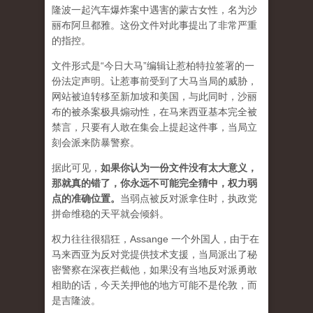
隆波一起汽车爆炸案中遇害的蒙古女性，名为沙
丽布阿旦都雅。这份文件对此事提出了非常严重
的指控。
文件形式是“今日大马”编辑让惹柏特拉签署的一
份法定声明。让惹事前受到了大马当局的威胁，
网站被迫转移至新加坡和美国，与此同时，沙丽
布的被杀案极具煽动性，在马来西亚基本完全被
禁言，只要有人敢在集会上提起这件事，当局立
刻会派来防暴警察。
据此可见，
如果你认为一份文件没有太大意义，
那就真的错了，你永远不可能完全猜中，权力弱
点的准确位置
。
当弱点被反对派拿住时，执政党
拼命维稳的天平就会倾斜。
权力往往很猖狂，Assange 一个外国人，由于在
马来西亚为反对党提供技术支援，当局派出了秘
密警察在深夜拦截他，如果没有当地反对派勇敢
相助的话，今天关押他的地方可能不是伦敦，而
是吉隆波。