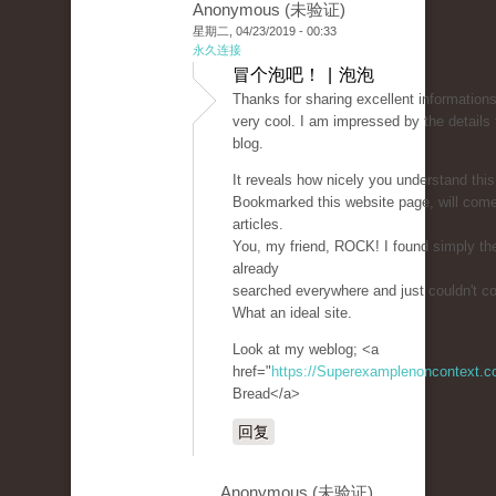
Anonymous (未验证)
星期二, 04/23/2019 - 00:33
永久连接
冒个泡吧！ | 泡泡
Thanks for sharing excellent informations
very cool. I am impressed by the details 
blog.
It reveals how nicely you understand this
Bookmarked this website page, will com
articles.
You, my friend, ROCK! I found simply the
already
searched everywhere and just couldn't c
What an ideal site.
Look at my weblog; <a
href="
https://Superexamplenoncontext.
Bread</a>
回复
Anonymous (未验证)