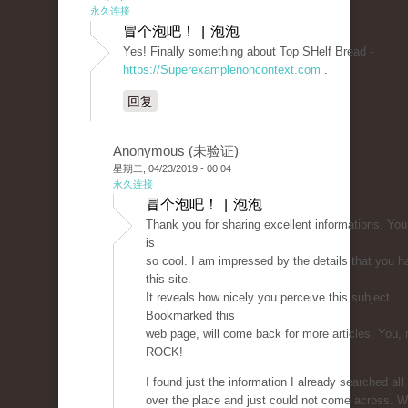
永久连接
冒个泡吧！ | 泡泡
Yes! Finally something about Top SHelf Bread -
https://Superexamplenoncontext.com
.
回复
Anonymous (未验证)
星期二, 04/23/2019 - 00:04
永久连接
冒个泡吧！ | 泡泡
Thank you for sharing excellent informations. You
is
so cool. I am impressed by the details that you h
this site.
It reveals how nicely you perceive this subject.
Bookmarked this
web page, will come back for more articles. You, 
ROCK!
I found just the information I already searched all
over the place and just could not come across. W