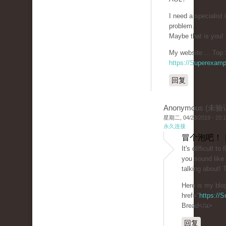
I need a specialist
problem.
Maybe that is you!
My website ... Top 
https://Superexam
回复
Anonymous (未验
星期二, 04/23/2019 - 20:
永久连接
冒个泡吧！ 
It's difficult t
you sound like
talking about!
Here is my blo
href="
https://
Bread</a>
回复