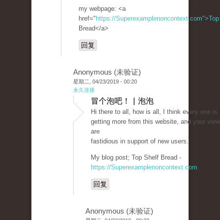
my webpage: <a
href="
https://Superexamplenoncontext.com">Top
Bread</a>
回复
Anonymous (未验证)
星期二, 04/23/2019 - 00:20
永久连接
冒个泡吧！ | 泡泡
Hi there to all, how is all, I think every one is
getting more from this website, and your vie
are
fastidious in support of new users.
My blog post; Top Shelf Bread -
https://Superexamplenoncontext.com
回复
Anonymous (未验证)