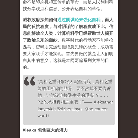
命不是印刷机和宣传单的革命，而是人民利用科
技分享观点和信息、公开表达自我的革命。
威权政府深知如何
通过阴谋论来强化自我
，而人
民的反抗程度，与对阴谋的了解程度成正比。信
息能解放全人类，计算机科学已经帮助世人揭开
了政治关系的面纱
。
数字时代的行动家不能单枪
匹马，密码朋克运动拒绝急先锋的概念，成功需
要大家联手才能实现。首先要做的就是让人们明
白其中的意义，这就是本网两篇系列文章的目
的。
“真相之重能够将人沉至海底，真相之重
能够压断你的肋骨。要不然我不要告诉
他，让他被迫接受生活的现实”？……
“让他承担真相之重吧！”—— Aleksandr
Isayevich Solzhenitsyn 《the cancer
ward》
#leaks 包含巨大的潜力