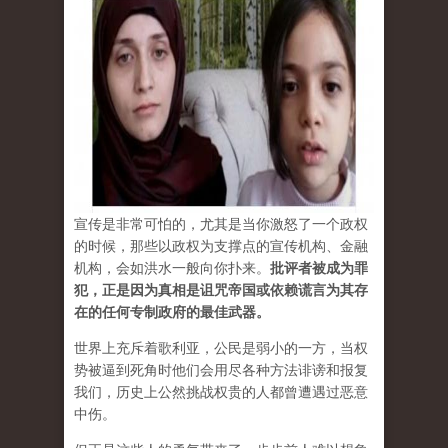
宣传是非常可怕的，尤其是当你激怒了一个政权
的时候，那些以政权为支撑点的宣传机构、金融
机构，会如洪水一般向你扑来。
批评者被成为罪
犯，正是因为真相是诅咒帝国或依赖谎言为其存
在的任何专制政府的最佳武器。
世界上充斥着歌利亚，公民是弱小的一方，当权
势被逼到死角时他们会用尽各种方法诽谤和报复
我们，历史上公然挑战权贵的人都曾遭遇过恶意
中伤。