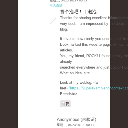
星期二, 04/23/2019 - 00:33
永久连接
冒个泡吧！ | 泡泡
Thanks for sharing excellent informations
very cool. I am impressed by the details 
blog.
It reveals how nicely you understand this
Bookmarked this website page, will com
articles.
You, my friend, ROCK! I found simply the
already
searched everywhere and just couldn't c
What an ideal site.
Look at my weblog; <a
href="
https://Superexamplenoncontext.
Bread</a>
回复
Anonymous (未验证)
星期二, 04/23/2019 - 00:41