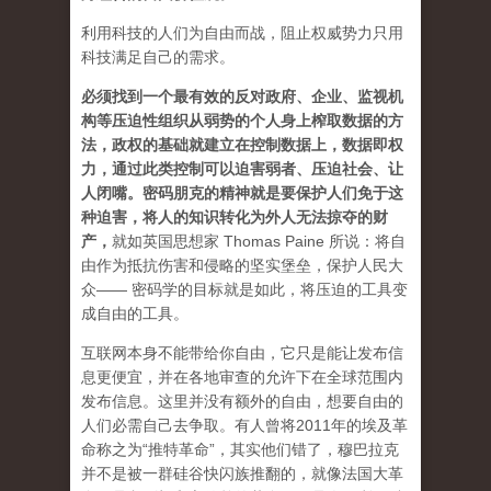
利用科技的人们为自由而战，阻止权威势力只用
科技满足自己的需求。
必须找到一个最有效的反对政府、企业、监视机
构等压迫性组织从弱势的个人身上榨取数据的方
法，政权的基础就建立在控制数据上，数据即权
力，通过此类控制可以迫害弱者、压迫社会、让
人闭嘴。密码朋克的精神就是要保护人们免于这
种迫害，将人的知识转化为外人无法掠夺的财
产
，
就如英国思想家 Thomas Paine 所说：将自
由作为抵抗伤害和侵略的坚实堡垒，保护人民大
众—— 密码学的目标就是如此，将压迫的工具变
成自由的工具。
互联网本身不能带给你自由，它只是能让发布信
息更便宜，并在各地审查的允许下在全球范围内
发布信息。这里并没有额外的自由，想要自由的
人们必需自己去争取。有人曾将2011年的埃及革
命称之为“推特革命”，其实他们错了，穆巴拉克
并不是被一群硅谷快闪族推翻的，就像法国大革