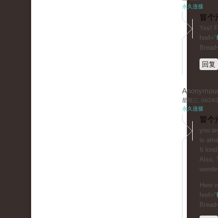
永久连接
冒个
Yes! F
href="
Bread
回复
Anonymou
星期三, 04/24/20
永久连接
冒个
you ar
is ama
It kind
Also, 
wonder
Here i
href="
Bread