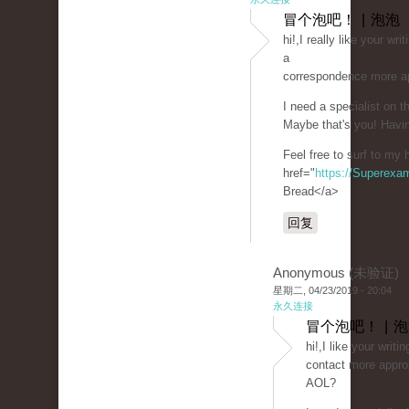
冒个泡吧！ | 泡泡
hi!,I really like your wr
a
correspondence more a
I need a specialist on 
Maybe that's you! Havin
Feel free to surf to my
href="
https://Superexa
Bread</a>
回复
Anonymous (未验证)
星期二, 04/23/2019 - 20:04
永久连接
冒个泡吧！ | 
hi!,I like your writi
contact more approx
AOL?