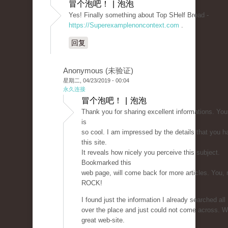
冒个泡吧！ | 泡泡
Yes! Finally something about Top SHelf Bread -
https://Superexamplenoncontext.com
.
回复
Anonymous (未验证)
星期二, 04/23/2019 - 00:04
永久连接
冒个泡吧！ | 泡泡
Thank you for sharing excellent informations. You
is
so cool. I am impressed by the details that you h
this site.
It reveals how nicely you perceive this subject.
Bookmarked this
web page, will come back for more articles. You, 
ROCK!
I found just the information I already searched all
over the place and just could not come across. W
great web-site.