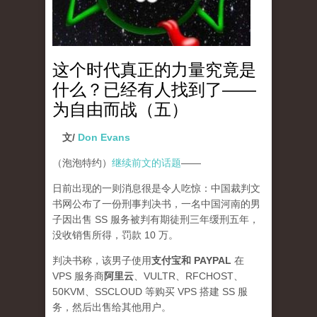
这个时代真正的力量究竟是
什么？已经有人找到了——
为自由而战（五）
文/
Don Evans
（泡泡特约）
继续前文的话题
——
日前出现的一则消息很是令人吃惊：中国裁判文
书网公布了一份刑事判决书，一名中国河南的男
子因出售 SS 服务被判有期徒刑三年缓刑五年，
没收销售所得，罚款 10 万。
判决书称，该男子使用
支付宝和 PAYPAL
在
VPS 服务商
阿里云
、VULTR、RFCHOST、
50KVM、SSCLOUD 等购买 VPS 搭建 SS 服
务，然后出售给其他用户。