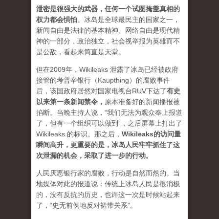
泄密是很强大的武器，任何一个试图掩盖真相的
权力都会惧怕
。
冰岛是全球最民主的国家之一，
新闻自由是法律的基本精神、网络自由是现代精
神的一部分，政治独立，社会视举报为英雄而不
是公敌，看起来简直是天堂。
但在2009年，Wikileaks 泄露了冰岛已经被政府
接管的考普辛银行（Kaupthing）的腐败事件
后，该国政府居然对国家电视台RUV下达了
有史
以来第一条新闻禁令
，
原本准备好的新闻播报被
掐断。当晚主持人说，“我们无法为观众奉上报道
了，但有一个组织可以做到”，之后屏幕上打出了
Wikileaks 的标识。那之后，
Wikileaks的访问量
瞬间高升，更重要的是，冰岛人民牢牢抓住了这
次泄漏的机会，采取了进一步的行动。
人民厌恶银行家的腐败，行动是自然而然的。当
地媒体对此的报道说：传统上冰岛人民是很消极
的，没有反抗的历史，也许这一次是时候站起来
了，“史无前例地反对裙带关系”。