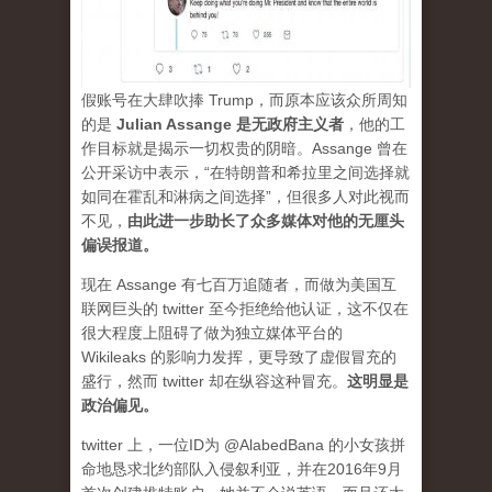
假账号在大肆吹捧 Trump，而原本应该众所周知
的是
Julian Assange 是无政府主义者
，他的工
作目标就是揭示一切权贵的阴暗。Assange 曾在
公开采访中表示，“在特朗普和希拉里之间选择就
如同在霍乱和淋病之间选择”，但很多人对此视而
不见，
由此进一步助长了众多媒体对他的无厘头
偏误报道。
现在 Assange 有七百万追随者，而做为美国互
联网巨头的 twitter 至今拒绝给他认证，这不仅在
很大程度上阻碍了做为独立媒体平台的
Wikileaks 的影响力发挥，更导致了虚假冒充的
盛行，然而 twitter 却在纵容这种冒充。
这明显是
政治偏见。
twitter 上，一位ID为 @AlabedBana 的小女孩拼
命地恳求北约部队入侵叙利亚，并在2016年9月