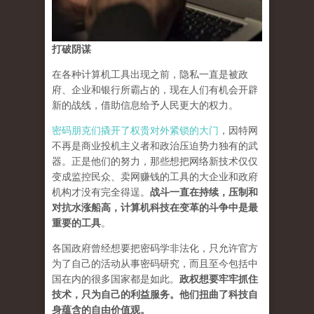
打破阴谋
在各种计算机工具出现之前，隐私一直是被政
府、企业和银行所霸占的，现在人们有机会开辟
新的战线，借助信息给予人民更大的权力。
密码朋克们撬开了权贵对外紧锁的大门
，因特网
不再是商业投机主义者和政治压迫势力独有的武
器。正是他们的努力，那些想把网络新技术仅仅
变成监控民众、卖网赚钱的工具的大企业和政府
机构才没有完全得逞。
战斗一直在持续，压制和
对抗水涨船高，计算机科技在变革的斗争中是最
重要的工具
。
各国政府曾经想要把密码学非法化，只允许官方
为了自己的活动从事密码研究，而且至今包括中
国在内的很多国家都是如此。
政权想要牢牢抓住
技术，只为自己的利益服务。他们扭曲了科技自
身蕴含的自由价值观。