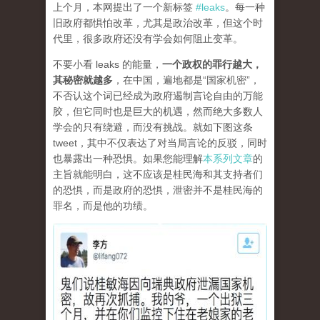
上个月，本网提出了一个新标签
#leaks
。每一种
旧政府都惧怕改革，尤其是政治改革，但这个时
代里，很多政府还没有学会如何阻止变革。
不要小看 leaks 的能量，
一个政权的罪行越大，
其秘密就越多
，在中国，遍地都是“国家机密”，
不否认这个词已经成为政府遏制言论自由的万能
胶，但它同时也是巨大的机遇，然而绝大多数人
学会的只有绕避，而没有挑战。就如下图这条
tweet，其中不仅表达了对当局言论的反驳，同时
也暴露出一种恐惧。如果您能理解
本系列文章
的
主旨就能明白，这不应该是桂民海和其支持者们
的恐惧，而是政府的恐惧，泄密并不是桂民海的
罪名，而是他的功绩。