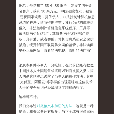
据称，他搭建了 55 个 SS 服务，发展了四千多
名客户，获利 30 余万元。中国法院表示，被告
“违反国家规定，提供侵入、非法控制计算机信息
系统的程序，情节特别严重，其行为已构成提供
侵入、非法控制计算机信息系统程序、工具罪，
依法应当受到惩罚”，其服务“未经相关部门授
权，具有避开或者突破计算机信息系统安全保护
措施，绕开我国互联网防火墙的监管，非法访问
境外互联网站，收看非法电视、收听非法广播”
……
消息本身并不令人十分吃惊，在此前已经有数位
中国技术人士因销售或搭建VPN而被捕入狱，惊
人的是这则消息透露了当事人的操作方法，其中
“支付宝、阿里云”等字样的出现意味着这位技术
人士的安全意识已经薄弱到了糟糕的程度。
这样可不行。
我们公布过
对微信文本加密的方法
，这就是一种
护盾，相关武器还有很多，当下全球有很多密码