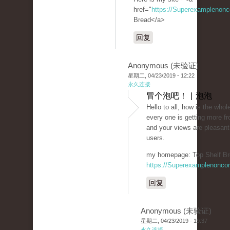
href="
https://Superexamplenon
Bread</a>
回复
Anonymous (未验证)
星期二, 04/23/2019 - 12:22
永久连接
冒个泡吧！ | 泡泡
Hello to all, how is the whole
every one is getting more fr
and your views are pleasant
users.
my homepage: Top Shelf Br
https://Superexamplenonco
回复
Anonymous (未验证)
星期二, 04/23/2019 - 19:37
永久连接