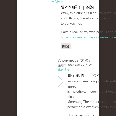
永久连接
冒个泡吧！ | 泡泡
Wow, this article is nice, my sister i
such things, therefore I am going
to convey her.
Have a look at my web page: Top Sh
https://Superexamplenoncontext.co
回复
Anonymous (未验证)
星期二, 04/23/2019 - 01:22
永久连接
冒个泡吧！ | 泡泡
you are in reality a just right w
speed
is incredible. It seems that you 
trick.
Moreover, The contents are mas
performed a excellent job in this
Here is my site - <a