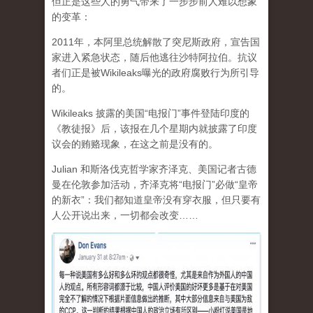
但正是这些人的勇气带来了一步步前人难以想象
的变革：
2011年，本阿里总统解散了突尼斯政府，宣告国
家进入紧急状态，随后他逃往沙特阿拉伯。抗议
者们正是被Wikileaks曝光的政府腐败行为所引导
的。
Wikileaks 披露的美国“电报门”事件登陆印度的
《教徒报》后，该报在几个星期内就披露了印度
议会的贿赂现象，在这之前是没有的。
Julian 和斯洛伐克哲学家齐泽克、美国记者古德
曼在伦敦参加活动，齐泽克将“电报门”必做“皇帝
的新衣”：我们都知道皇帝没有穿衣服，但只要有
人公开说出来，一切都会改变……