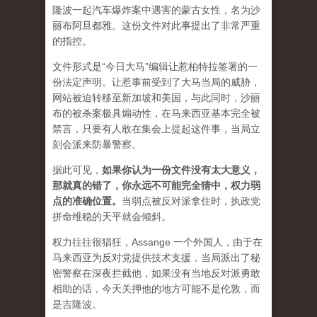
隆波一起汽车爆炸案中遇害的蒙古女性，名为沙
丽布阿旦都雅。这份文件对此事提出了非常严重
的指控。
文件形式是“今日大马”编辑让惹柏特拉签署的一
份法定声明。让惹事前受到了大马当局的威胁，
网站被迫转移至新加坡和美国，与此同时，沙丽
布的被杀案极具煽动性，在马来西亚基本完全被
禁言，只要有人敢在集会上提起这件事，当局立
刻会派来防暴警察。
据此可见，
如果你认为一份文件没有太大意义，
那就真的错了，你永远不可能完全猜中，权力弱
点的准确位置
。
当弱点被反对派拿住时，执政党
拼命维稳的天平就会倾斜。
权力往往很猖狂，Assange 一个外国人，由于在
马来西亚为反对党提供技术支援，当局派出了秘
密警察在深夜拦截他，如果没有当地反对派勇敢
相助的话，今天关押他的地方可能不是伦敦，而
是吉隆波。