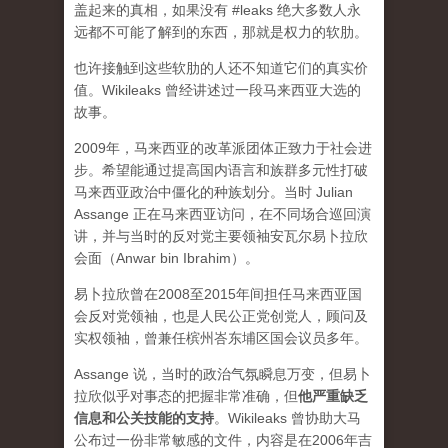
盖起来的真相，如果没有 #leaks 绝大多数人永
远都不可能了解到的东西，那就是权力的软肋。
也许接触到这些软肋的人还不知道它们的真实价
值。Wikileaks 曾经讲述过一段马来西亚大选的
故事。
2009年，马来西亚的改革派团体正致力于社会进
步。希望能通过提高国内语言和族群多元性打破
马来西亚政治中僵化的种族划分。当时 Julian
Assange 正在马来西亚访问，在不同场合巡回演
讲，并与当时的反对党主要领袖安瓦尔易卜拉欣
会面（Anwar bin Ibrahim）。
易卜拉欣曾在2008至2015年间担任马来西亚国
会反对党领袖，也是人民公正党创党人，顾问及
实权领袖，曾兼任槟州峇东埔区国会议员多年。
Assange 说，当时的政治气氛瞬息万变，但易卜
拉欣似乎对事态的把握非常准确，但
他严重缺乏
信息和公关技能的支持
。Wikileaks 曾协助大马
公布过一份非常敏感的文件，内容是在2006年吉