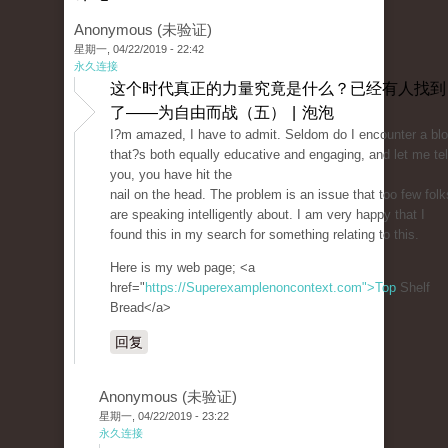
Anonymous (未验证)
星期一, 04/22/2019 - 22:42
永久连接
这个时代真正的力量究竟是什么？已经有人找到
了——为自由而战（五） | 泡泡
I?m amazed, I have to admit. Seldom do I encounter a bl
that?s both equally educative and engaging, and let me tel
you, you have hit the
nail on the head. The problem is an issue that too few folk
are speaking intelligently about. I am very happy that I
found this in my search for something relating to this.
Here is my web page; <a
href="
https://Superexamplenoncontext.com">Top
Shelf
Bread</a>
回复
Anonymous (未验证)
星期一, 04/22/2019 - 23:22
永久连接