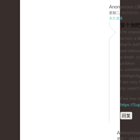
Anonymous 
星期二, 04/23/2019 -
永久连接
冒个泡吧
I?m impres
across a b
that?s bot
and withou
a doubt, yo
problem
is somethi
intelligentl
I am very 
my search f
Feel free 
https://S
回复
Anonymou
星期三, 04/24/20