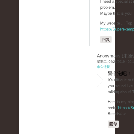
I need a specialist
problem.
Maybe that is you!
My website ... Top 
https://Superexam
回复
Anonymous (未验
星期二, 04/23/2019 - 20:
永久连接
冒个泡吧！ 
It's difficult t
you sound like
talking about!
Here is my blo
href="
https://
Bread</a>
回复