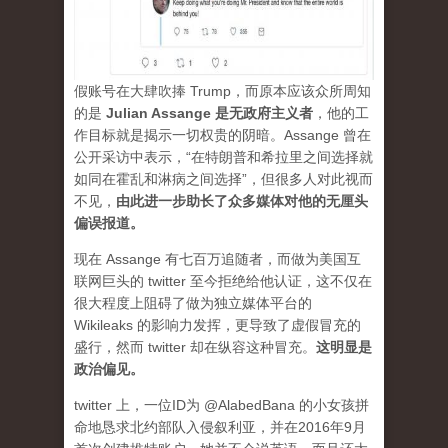
假账号在大肆吹捧 Trump，而原本应该众所周知
的是
Julian Assange 是无政府主义者
，他的工
作目标就是揭示一切权贵的阴暗。Assange 曾在
公开采访中表示，“在特朗普和希拉里之间选择就
如同在霍乱和淋病之间选择”，但很多人对此视而
不见，
由此进一步助长了众多媒体对他的无厘头
偏误报道。
现在 Assange 有七百万追随者，而做为美国互
联网巨头的 twitter 至今拒绝给他认证，这不仅在
很大程度上阻碍了做为独立媒体平台的
Wikileaks 的影响力发挥，更导致了虚假冒充的
盛行，然而 twitter 却在纵容这种冒充。
这明显是
政治偏见。
twitter 上，一位ID为 @AlabedBana 的小女孩拼
命地恳求北约部队入侵叙利亚，并在2016年9月