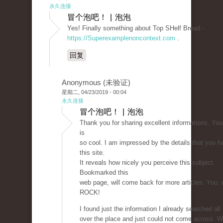
永久连接
冒个泡吧！ | 泡泡
Yes! Finally something about Top SHelf Bread -
https://Superexamplenoncontext.com
.
回复
Anonymous (未验证)
星期二, 04/23/2019 - 00:04
永久连接
冒个泡吧！ | 泡泡
Thank you for sharing excellent informations. You
is
so cool. I am impressed by the details that you h
this site.
It reveals how nicely you perceive this subject.
Bookmarked this
web page, will come back for more articles. You, 
ROCK!
I found just the information I already searched all
over the place and just could not come across. W