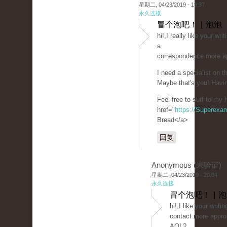
星期二, 04/23/2019 - 19:37
永久连接
冒个泡吧！ | 泡泡
hi!,I really like your wr
a
correspondence more a
I need a specialist on 
Maybe that's you! Havin
Feel free to surf to my
href="
https://Superexa
Bread</a>
回复
Anonymous (未验证)
星期二, 04/23/2019 - 20:04
永久连接
冒个泡吧！ | 
hi!,I like your writi
contact more approx
AOL?