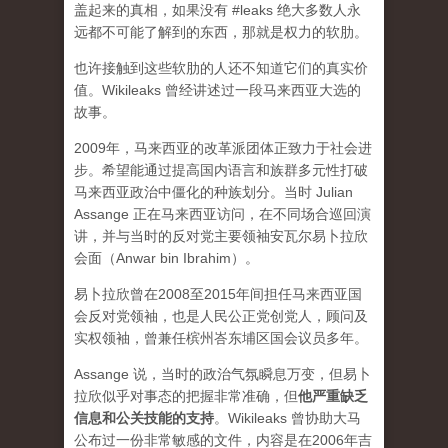
盖起来的真相，如果没有 #leaks 绝大多数人永
远都不可能了解到的东西，那就是权力的软肋。
也许接触到这些软肋的人还不知道它们的真实价
值。Wikileaks 曾经讲述过一段马来西亚大选的
故事。
2009年，马来西亚的改革派团体正致力于社会进
步。希望能通过提高国内语言和族群多元性打破
马来西亚政治中僵化的种族划分。当时 Julian
Assange 正在马来西亚访问，在不同场合巡回演
讲，并与当时的反对党主要领袖安瓦尔易卜拉欣
会面（Anwar bin Ibrahim）。
易卜拉欣曾在2008至2015年间担任马来西亚国
会反对党领袖，也是人民公正党创党人，顾问及
实权领袖，曾兼任槟州峇东埔区国会议员多年。
Assange 说，当时的政治气氛瞬息万变，但易卜
拉欣似乎对事态的把握非常准确，但
他严重缺乏
信息和公关技能的支持
。Wikileaks 曾协助大马
公布过一份非常敏感的文件，内容是在2006年吉