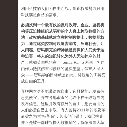
利用科技的人们为自由而战，阻止权威势力只用
科技满足自己的需求。
必须找到一个最有效的反对政府、企业、监视机
构等压迫性组织从弱势的个人身上榨取数据的方
法，政权的基础就建立在控制数据上，数据即权
力，通过此类控制可以迫害弱者、压迫社会、让
人闭嘴。密码朋克的精神就是要保护人们免于这
种迫害，将人的知识转化为外人无法掠夺的财
产
，
就如英国思想家 Thomas Paine 所说：将自
由作为抵抗伤害和侵略的坚实堡垒，保护人民大
众—— 密码学的目标就是如此，将压迫的工具变
成自由的工具。
互联网本身不能带给你自由，它只是能让发布信
息更便宜，并在各地审查的允许下在全球范围内
发布信息。这里并没有额外的自由，想要自由的
人们必需自己去争取。有人曾将2011年的埃及革
命称之为“推特革命”，其实他们错了，穆巴拉克
并不是被一群硅谷快闪族推翻的，就像法国大革