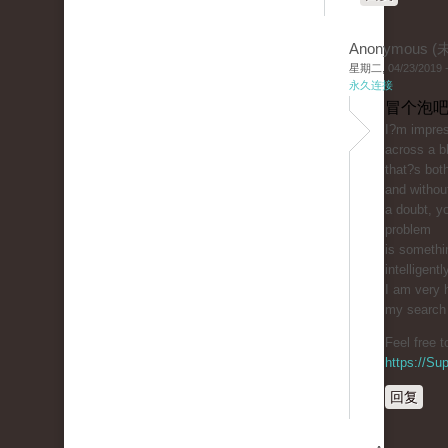
Anonymous 
星期二, 04/23/2019 -
永久连接
冒个泡吧
I?m impres
across a b
that?s bot
and withou
a doubt, yo
problem
is somethi
intelligentl
I am very 
my search f
Feel free 
https://S
回复