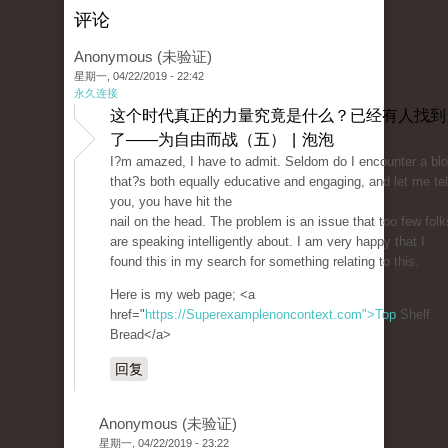
评论
Anonymous (未验证)
星期一, 04/22/2019 - 22:42
永久连接
这个时代真正的力量究竟是什么？已经有人找到
了——为自由而战（五） | 泡泡
I?m amazed, I have to admit. Seldom do I encounter a bl
that?s both equally educative and engaging, and let me tel
you, you have hit the
nail on the head. The problem is an issue that too few folk
are speaking intelligently about. I am very happy that I
found this in my search for something relating to this.
Here is my web page; <a
href="
https://Superexamplenoncontext.com">Top
Shelf
Bread</a>
回复
Anonymous (未验证)
星期一, 04/22/2019 - 23:22