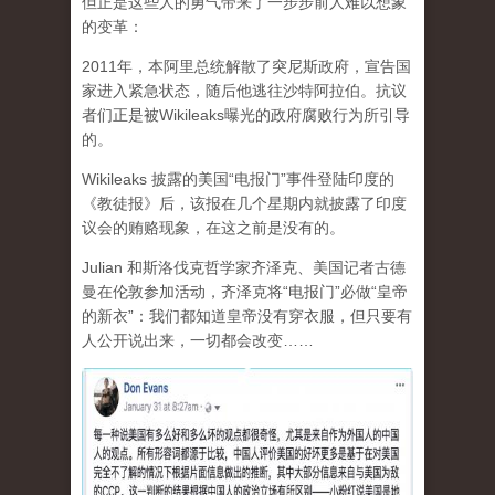
但正是这些人的勇气带来了一步步前人难以想象
的变革：
2011年，本阿里总统解散了突尼斯政府，宣告国
家进入紧急状态，随后他逃往沙特阿拉伯。抗议
者们正是被Wikileaks曝光的政府腐败行为所引导
的。
Wikileaks 披露的美国“电报门”事件登陆印度的
《教徒报》后，该报在几个星期内就披露了印度
议会的贿赂现象，在这之前是没有的。
Julian 和斯洛伐克哲学家齐泽克、美国记者古德
曼在伦敦参加活动，齐泽克将“电报门”必做“皇帝
的新衣”：我们都知道皇帝没有穿衣服，但只要有
人公开说出来，一切都会改变……