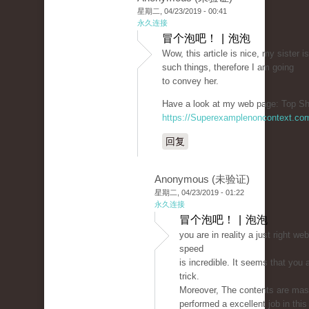
星期二, 04/23/2019 - 00:41
永久连接
冒个泡吧！ | 泡泡
Wow, this article is nice, my sister i
such things, therefore I am going
to convey her.
Have a look at my web page: Top Sh
https://Superexamplenoncontext.co
回复
Anonymous (未验证)
星期二, 04/23/2019 - 01:22
永久连接
冒个泡吧！ | 泡泡
you are in reality a just right w
speed
is incredible. It seems that you 
trick.
Moreover, The contents are mas
performed a excellent job in this