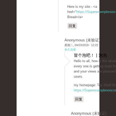
Here is my site - <a
href="
https://Superexamplenon
Bread</a>
回复
Anonymous (未验证)
星期二, 04/23/2019 - 12:22
永久连接
冒个泡吧！ | 泡泡
Hello to all, how is the whole
every one is getting more fr
and your views are pleasant
users.
my homepage: Top Shelf Br
https://Superexamplenonco
回复
Anonymous (未验证)