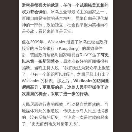
泄密是很强大的武器，任何一个试图掩盖真相的
权力都会惧怕
。
冰岛是全球最民主的国家之一，
新闻自由是法律的基本精神、网络自由是现代精
神的一部分，政治独立，社会视举报为英雄而不
是公敌，看起来简直是天堂。
但在2009年，Wikileaks 泄露了冰岛已经被政府
接管的考普辛银行（Kaupthing）的腐败事件
后，该国政府居然对国家电视台RUV下达了
有史
以来第一条新闻禁令
，
原本准备好的新闻播报被
掐断。当晚主持人说，“我们无法为观众奉上报道
了，但有一个组织可以做到”，之后屏幕上打出了
Wikileaks 的标识。那之后，
Wikileaks的访问量
瞬间高升，更重要的是，冰岛人民牢牢抓住了这
次泄漏的机会，采取了进一步的行动。
人民厌恶银行家的腐败，行动是自然而然的。当
地媒体对此的报道说：传统上冰岛人民是很消极
的，没有反抗的历史，也许这一次是时候站起来
了，“史无前例地反对裙带关系”。