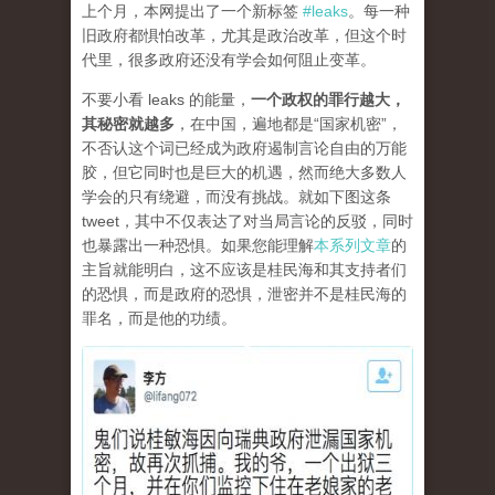
上个月，本网提出了一个新标签
#leaks
。每一种
旧政府都惧怕改革，尤其是政治改革，但这个时
代里，很多政府还没有学会如何阻止变革。
不要小看 leaks 的能量，
一个政权的罪行越大，
其秘密就越多
，在中国，遍地都是“国家机密”，
不否认这个词已经成为政府遏制言论自由的万能
胶，但它同时也是巨大的机遇，然而绝大多数人
学会的只有绕避，而没有挑战。就如下图这条
tweet，其中不仅表达了对当局言论的反驳，同时
也暴露出一种恐惧。如果您能理解
本系列文章
的
主旨就能明白，这不应该是桂民海和其支持者们
的恐惧，而是政府的恐惧，泄密并不是桂民海的
罪名，而是他的功绩。