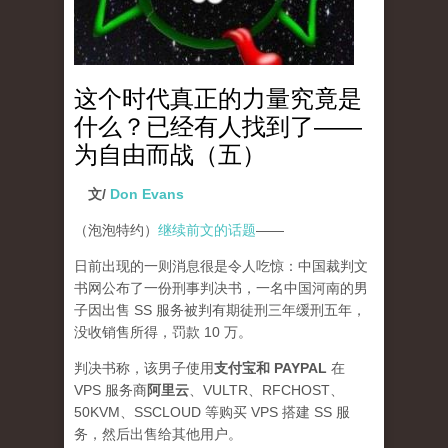
这个时代真正的力量究竟是
什么？已经有人找到了——
为自由而战（五）
文/
Don Evans
（泡泡特约）
继续前文的话题
——
日前出现的一则消息很是令人吃惊：中国裁判文
书网公布了一份刑事判决书，一名中国河南的男
子因出售 SS 服务被判有期徒刑三年缓刑五年，
没收销售所得，罚款 10 万。
判决书称，该男子使用
支付宝和 PAYPAL
在
VPS 服务商
阿里云
、VULTR、RFCHOST、
50KVM、SSCLOUD 等购买 VPS 搭建 SS 服
务，然后出售给其他用户。