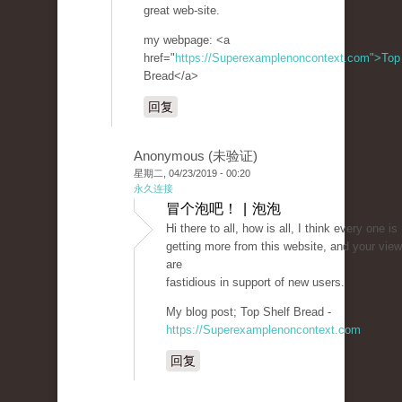
great web-site.
my webpage: <a
href="
https://Superexamplenoncontext.com">Top
Bread</a>
回复
Anonymous (未验证)
星期二, 04/23/2019 - 00:20
永久连接
冒个泡吧！ | 泡泡
Hi there to all, how is all, I think every one is
getting more from this website, and your vie
are
fastidious in support of new users.
My blog post; Top Shelf Bread -
https://Superexamplenoncontext.com
回复