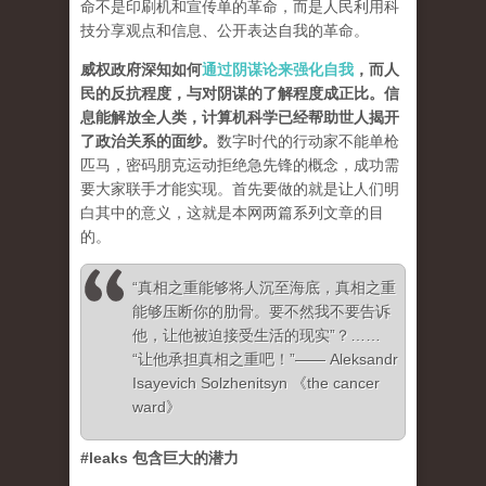
命不是印刷机和宣传单的革命，而是人民利用科
技分享观点和信息、公开表达自我的革命。
威权政府深知如何
通过阴谋论来强化自我
，而人
民的反抗程度，与对阴谋的了解程度成正比。信
息能解放全人类，计算机科学已经帮助世人揭开
了政治关系的面纱
。
数字时代的行动家不能单枪
匹马，密码朋克运动拒绝急先锋的概念，成功需
要大家联手才能实现。首先要做的就是让人们明
白其中的意义，这就是本网两篇系列文章的目
的。
“真相之重能够将人沉至海底，真相之重
能够压断你的肋骨。要不然我不要告诉
他，让他被迫接受生活的现实”？……
“让他承担真相之重吧！”—— Aleksandr
Isayevich Solzhenitsyn 《the cancer
ward》
#leaks 包含巨大的潜力