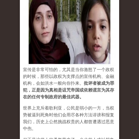
宣传是非常可怕的，尤其是当你激怒了一个政权
的时候，那些以政权为支撑点的宣传机构、金融
机构，会如洪水一般向你扑来。
批评者被成为罪
犯，正是因为真相是诅咒帝国或依赖谎言为其存
在的任何专制政府的最佳武器。
世界上充斥着歌利亚，公民是弱小的一方，当权
势被逼到死角时他们会用尽各种方法诽谤和报复
我们，历史上公然挑战权贵的人都曾遭遇过恶意
中伤。