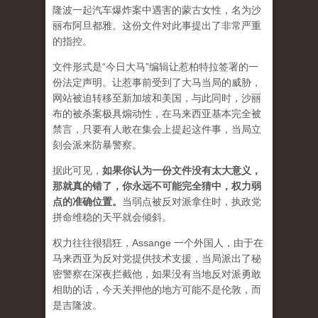
隆波一起汽车爆炸案中遇害的蒙古女性，名为沙
丽布阿旦都雅。这份文件对此事提出了非常严重
的指控。
文件形式是“今日大马”编辑让惹柏特拉签署的一
份法定声明。让惹事前受到了大马当局的威胁，
网站被迫转移至新加坡和美国，与此同时，沙丽
布的被杀案极具煽动性，在马来西亚基本完全被
禁言，只要有人敢在集会上提起这件事，当局立
刻会派来防暴警察。
据此可见，
如果你认为一份文件没有太大意义，
那就真的错了，你永远不可能完全猜中，权力弱
点的准确位置
。
当弱点被反对派拿住时，执政党
拼命维稳的天平就会倾斜。
权力往往很猖狂，Assange 一个外国人，由于在
马来西亚为反对党提供技术支援，当局派出了秘
密警察在深夜拦截他，如果没有当地反对派勇敢
相助的话，今天关押他的地方可能不是伦敦，而
是吉隆波。