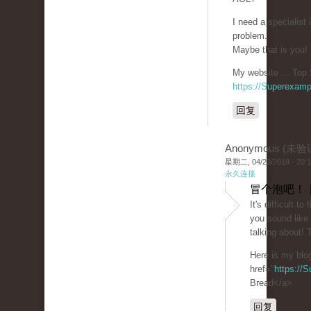
I need a specialist
problem.
Maybe that is you!
My website ... Top 
https://Superexam
回复
Anonymous (未验
星期二, 04/23/2019 - 20:
永久连接
冒个泡吧！ 
It's difficult t
you sound like
talking about!
Here is my blo
href="
https://
Bread</a>
回复