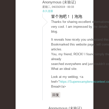
Anonymous (未验证)
星期二, 04/23/2019 - 00:33
永久连接
冒个泡吧！ | 泡泡
Thanks for sharing excellent informations
very cool. I am impressed by the details 
blog.
It reveals how nicely you understand this
Bookmarked this website page, will com
articles.
You, my friend, ROCK! I found simply the
already
searched everywhere and just couldn't c
What an ideal site.
Look at my weblog; <a
href="
https://Superexamplenoncontext.
Bread</a>
回复
Anonymous (未验证)