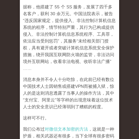
据称，他搭建了 55 个 SS 服务，发展了四千多
名客户，获利 30 余万元。中国法院表示，被告
“违反国家规定，提供侵入、非法控制计算机信息
系统的程序，情节特别严重，其行为已构成提供
侵入、非法控制计算机信息系统程序、工具罪，
依法应当受到惩罚”，其服务“未经相关部门授
权，具有避开或者突破计算机信息系统安全保护
措施，绕开我国互联网防火墙的监管，非法访问
境外互联网站，收看非法电视、收听非法广播”
……
消息本身并不令人十分吃惊，在此前已经有数位
中国技术人士因销售或搭建VPN而被捕入狱，惊
人的是这则消息透露了当事人的操作方法，其中
“支付宝、阿里云”等字样的出现意味着这位技术
人士的安全意识已经薄弱到了糟糕的程度。
这样可不行。
我们公布过
对微信文本加密的方法
，这就是一种
护盾，相关武器还有很多，当下全球有很多密码