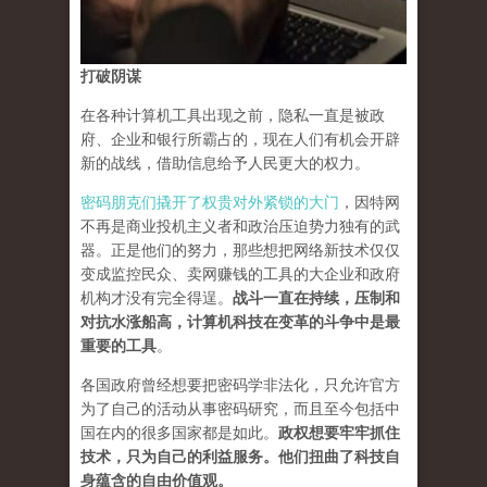
打破阴谋
在各种计算机工具出现之前，隐私一直是被政
府、企业和银行所霸占的，现在人们有机会开辟
新的战线，借助信息给予人民更大的权力。
密码朋克们撬开了权贵对外紧锁的大门
，因特网
不再是商业投机主义者和政治压迫势力独有的武
器。正是他们的努力，那些想把网络新技术仅仅
变成监控民众、卖网赚钱的工具的大企业和政府
机构才没有完全得逞。
战斗一直在持续，压制和
对抗水涨船高，计算机科技在变革的斗争中是最
重要的工具
。
各国政府曾经想要把密码学非法化，只允许官方
为了自己的活动从事密码研究，而且至今包括中
国在内的很多国家都是如此。
政权想要牢牢抓住
技术，只为自己的利益服务。他们扭曲了科技自
身蕴含的自由价值观。