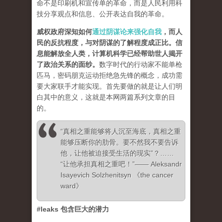
命不是印刷机和宣传单的革命，而是人民利用科
技分享观点和信息、公开表达自我的革命。
威权政府深知如何
通过阴谋论来强化自我
，而人
民的反抗程度，与对阴谋的了解程度成正比。信
息能解放全人类，计算机科学已经帮助世人揭开
了政治关系的面纱
。
数字时代的行动家不能单枪
匹马，密码朋克运动拒绝急先锋的概念，成功需
要大家联手才能实现。首先要做的就是让人们明
白其中的意义，这就是本网两篇系列文章的目
的。
“真相之重能够将人沉至海底，真相之重
能够压断你的肋骨。要不然我不要告诉
他，让他被迫接受生活的现实”？……
“让他承担真相之重吧！”—— Aleksandr
Isayevich Solzhenitsyn 《the cancer
ward》
#leaks 包含巨大的潜力