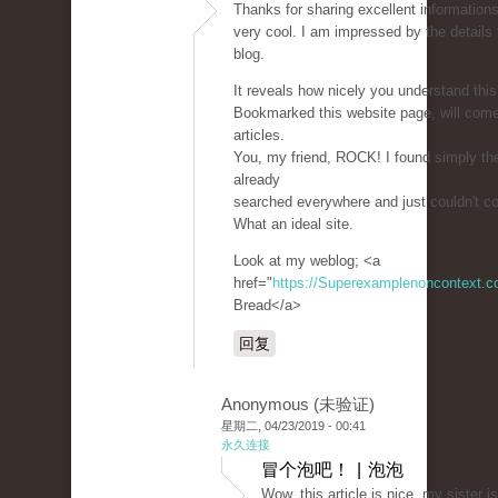
Thanks for sharing excellent informations
very cool. I am impressed by the details 
blog.
It reveals how nicely you understand this
Bookmarked this website page, will com
articles.
You, my friend, ROCK! I found simply the
already
searched everywhere and just couldn't c
What an ideal site.
Look at my weblog; <a
href="
https://Superexamplenoncontext.
Bread</a>
回复
Anonymous (未验证)
星期二, 04/23/2019 - 00:41
永久连接
冒个泡吧！ | 泡泡
Wow, this article is nice, my sister i