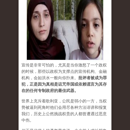
宣传是非常可怕的，尤其是当你激怒了一个政权
的时候，那些以政权为支撑点的宣传机构、金融
机构，会如洪水一般向你扑来。
批评者被成为罪
犯，正是因为真相是诅咒帝国或依赖谎言为其存
在的任何专制政府的最佳武器。
世界上充斥着歌利亚，公民是弱小的一方，当权
势被逼到死角时他们会用尽各种方法诽谤和报复
我们，历史上公然挑战权贵的人都曾遭遇过恶意
中伤。