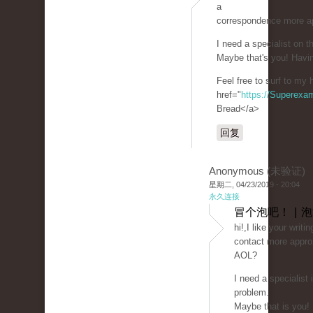
a
correspondence more a
I need a specialist on 
Maybe that's you! Havin
Feel free to surf to my
href="
https://Superexa
Bread</a>
回复
Anonymous (未验证)
星期二, 04/23/2019 - 20:04
永久连接
冒个泡吧！ | 
hi!,I like your writi
contact more approx
AOL?
I need a specialist
problem.
Maybe that is you!