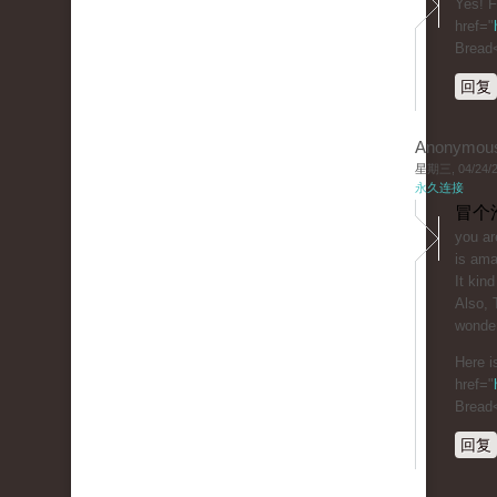
Yes! F
href="
Bread
回复
Anonymou
星期三, 04/24/20
永久连接
冒个
you ar
is ama
It kind
Also, 
wonder
Here i
href="
Bread
回复