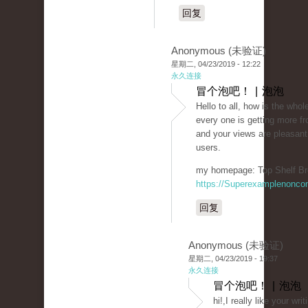
回复
Anonymous (未验证)
星期二, 04/23/2019 - 12:22
永久连接
冒个泡吧！ | 泡泡
Hello to all, how is the whole
every one is getting more fr
and your views are pleasant
users.
my homepage: Top Shelf Br
https://Superexamplenonco
回复
Anonymous (未验证)
星期二, 04/23/2019 - 19:37
永久连接
冒个泡吧！ | 泡泡
hi!,I really like your wr