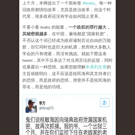
上个月，本网提出了一个新标签
#leaks
。每一种
旧政府都惧怕改革，尤其是政治改革，但这个时
代里，很多政府还没有学会如何阻止变革。
不要小看 leaks 的能量，
一个政权的罪行越大，
其秘密就越多
，在中国，遍地都是“国家机密”，
不否认这个词已经成为政府遏制言论自由的万能
胶，但它同时也是巨大的机遇，然而绝大多数人
学会的只有绕避，而没有挑战。就如下图这条
tweet，其中不仅表达了对当局言论的反驳，同时
也暴露出一种恐惧。如果您能理解
本系列文章
的
主旨就能明白，这不应该是桂民海和其支持者们
的恐惧，而是政府的恐惧，泄密并不是桂民海的
罪名，而是他的功绩。