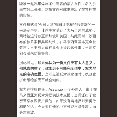
隆波一起汽车爆炸案中遇害的蒙古女性，名为沙
丽布阿旦都雅。这份文件对此事提出了非常严重
的指控。
文件形式是“今日大马”编辑让惹柏特拉签署的一
份法定声明。让惹事前受到了大马当局的威胁，
网站被迫转移至新加坡和美国，与此同时，沙丽
布的被杀案极具煽动性，在马来西亚基本完全被
禁言，只要有人敢在集会上提起这件事，当局立
刻会派来防暴警察。
据此可见，
如果你认为一份文件没有太大意义，
那就真的错了，你永远不可能完全猜中，权力弱
点的准确位置
。
当弱点被反对派拿住时，执政党
拼命维稳的天平就会倾斜。
权力往往很猖狂，Assange 一个外国人，由于在
马来西亚为反对党提供技术支援，当局派出了秘
密警察在深夜拦截他，如果没有当地反对派勇敢
相助的话，今天关押他的地方可能不是伦敦，而
是吉隆波。