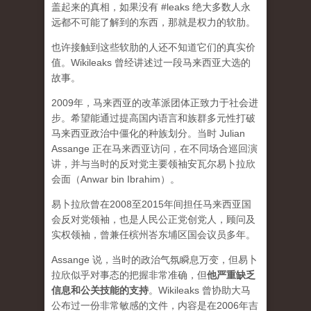
盖起来的真相，如果没有 #leaks 绝大多数人永
远都不可能了解到的东西，那就是权力的软肋。
也许接触到这些软肋的人还不知道它们的真实价
值。Wikileaks 曾经讲述过一段马来西亚大选的
故事。
2009年，马来西亚的改革派团体正致力于社会进
步。希望能通过提高国内语言和族群多元性打破
马来西亚政治中僵化的种族划分。当时 Julian
Assange 正在马来西亚访问，在不同场合巡回演
讲，并与当时的反对党主要领袖安瓦尔易卜拉欣
会面（Anwar bin Ibrahim）。
易卜拉欣曾在2008至2015年间担任马来西亚国
会反对党领袖，也是人民公正党创党人，顾问及
实权领袖，曾兼任槟州峇东埔区国会议员多年。
Assange 说，当时的政治气氛瞬息万变，但易卜
拉欣似乎对事态的把握非常准确，但
他严重缺乏
信息和公关技能的支持
。Wikileaks 曾协助大马
公布过一份非常敏感的文件，内容是在2006年吉