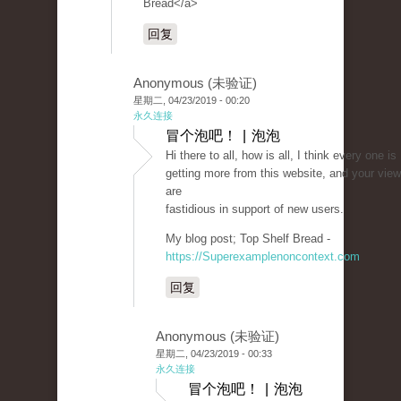
Bread</a>
回复
Anonymous (未验证)
星期二, 04/23/2019 - 00:20
永久连接
冒个泡吧！ | 泡泡
Hi there to all, how is all, I think every one is
getting more from this website, and your vie
are
fastidious in support of new users.
My blog post; Top Shelf Bread -
https://Superexamplenoncontext.com
回复
Anonymous (未验证)
星期二, 04/23/2019 - 00:33
永久连接
冒个泡吧！ | 泡泡