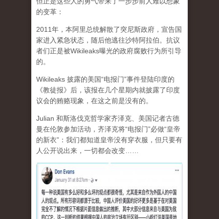
但正是这些人的勇气带来了一步步前人难以想象
的变革：
2011年，本阿里总统解散了突尼斯政府，宣告国
家进入紧急状态，随后他逃往沙特阿拉伯。抗议
者们正是被Wikileaks曝光的政府腐败行为所引导
的。
Wikileaks 披露的美国“电报门”事件登陆印度的
《教徒报》后，该报在几个星期内就披露了印度
议会的贿赂现象，在这之前是没有的。
Julian 和斯洛伐克哲学家齐泽克、美国记者古德
曼在伦敦参加活动，齐泽克将“电报门”必做“皇帝
的新衣”：我们都知道皇帝没有穿衣服，但只要有
人公开说出来，一切都会改变……