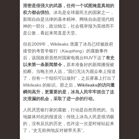
泄密是很强大的武器，任何一个试图掩盖真相的
权力都会惧怕
。
冰岛是全球最民主的国家之一，
新闻自由是法律的基本精神、网络自由是现代精
神的一部分，政治独立，社会视举报为英雄而不
是公敌，看起来简直是天堂。
但在2009年，Wikileaks 泄露了冰岛已经被政府
接管的考普辛银行（Kaupthing）的腐败事件
后，该国政府居然对国家电视台RUV下达了
有史
以来第一条新闻禁令
，
原本准备好的新闻播报被
掐断。当晚主持人说，“我们无法为观众奉上报道
了，但有一个组织可以做到”，之后屏幕上打出了
Wikileaks 的标识。那之后，
Wikileaks的访问量
瞬间高升，更重要的是，冰岛人民牢牢抓住了这
次泄漏的机会，采取了进一步的行动。
人民厌恶银行家的腐败，行动是自然而然的。当
地媒体对此的报道说：传统上冰岛人民是很消极
的，没有反抗的历史，也许这一次是时候站起来
了，“史无前例地反对裙带关系”。