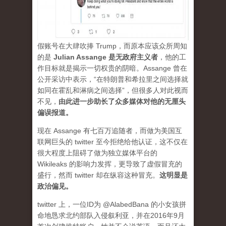
假账号在大肆吹捧 Trump，而原本应该众所周知
的是
Julian Assange 是无政府主义者
，他的工
作目标就是揭示一切权贵的阴暗。Assange 曾在
公开采访中表示，“在特朗普和希拉里之间选择就
如同在霍乱和淋病之间选择”，但很多人对此视而
不见，
由此进一步助长了众多媒体对他的无厘头
偏误报道。
现在 Assange 有七百万追随者，而做为美国互
联网巨头的 twitter 至今拒绝给他认证，这不仅在
很大程度上阻碍了做为独立媒体平台的
Wikileaks 的影响力发挥，更导致了虚假冒充的
盛行，然而 twitter 却在纵容这种冒充。
这明显是
政治偏见。
twitter 上，一位ID为 @AlabedBana 的小女孩拼
命地恳求北约部队入侵叙利亚，并在2016年9月