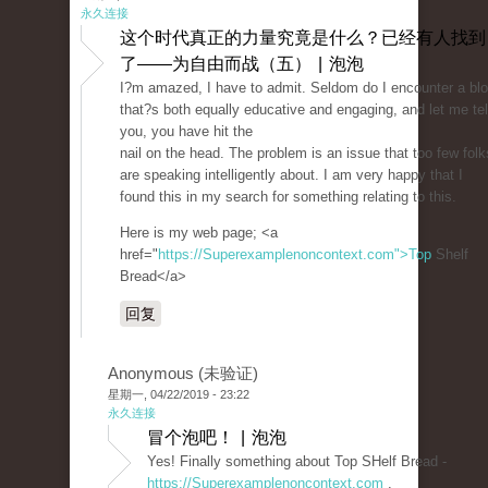
永久连接
这个时代真正的力量究竟是什么？已经有人找到
了——为自由而战（五） | 泡泡
I?m amazed, I have to admit. Seldom do I encounter a bl
that?s both equally educative and engaging, and let me tel
you, you have hit the
nail on the head. The problem is an issue that too few folk
are speaking intelligently about. I am very happy that I
found this in my search for something relating to this.
Here is my web page; <a
href="
https://Superexamplenoncontext.com">Top
Shelf
Bread</a>
回复
Anonymous (未验证)
星期一, 04/22/2019 - 23:22
永久连接
冒个泡吧！ | 泡泡
Yes! Finally something about Top SHelf Bread -
https://Superexamplenoncontext.com
.