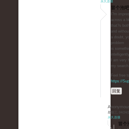
永久连接
冒个泡吧
I?m impres
across a b
that?s bot
and withou
a doubt, yo
problem
is somethi
intelligentl
I am very 
my search f
Feel free 
https://S
回复
Anonymou
星期三, 04/24/20
永久连接
冒个