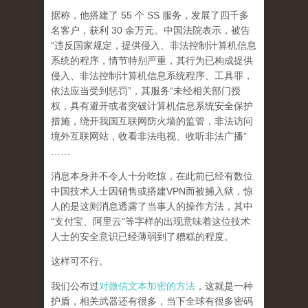
据称，他搭建了 55 个 SS 服务，发展了四千多
名客户，获利 30 余万元。中国法院表示，被告
“违反国家规定，提供侵入、非法控制计算机信息
系统的程序，情节特别严重，其行为已构成提供
侵入、非法控制计算机信息系统程序、工具罪，
依法应当受到惩罚”，其服务“未经相关部门授
权，具有避开或者突破计算机信息系统安全保护
措施，绕开我国互联网防火墙的监管，非法访问
境外互联网站，收看非法电视、收听非法广播”
……
消息本身并不令人十分吃惊，在此前已经有数位
中国技术人士因销售或搭建VPN而被捕入狱，惊
人的是这则消息透露了当事人的操作方法，其中
“支付宝、阿里云”等字样的出现意味着这位技术
人士的安全意识已经薄弱到了糟糕的程度。
这样可不行。
我们公布过
对微信文本加密的方法
，这就是一种
护盾，相关武器还有很多，当下全球有很多密码