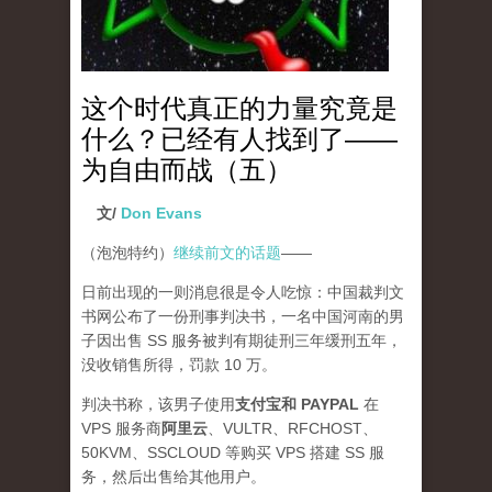
这个时代真正的力量究竟是
什么？已经有人找到了——
为自由而战（五）
文/
Don Evans
（泡泡特约）
继续前文的话题
——
日前出现的一则消息很是令人吃惊：中国裁判文
书网公布了一份刑事判决书，一名中国河南的男
子因出售 SS 服务被判有期徒刑三年缓刑五年，
没收销售所得，罚款 10 万。
判决书称，该男子使用
支付宝和 PAYPAL
在
VPS 服务商
阿里云
、VULTR、RFCHOST、
50KVM、SSCLOUD 等购买 VPS 搭建 SS 服
务，然后出售给其他用户。