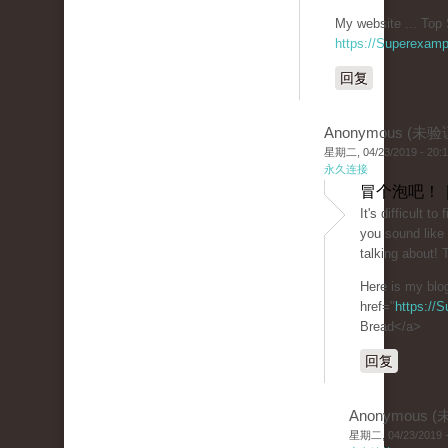
My website ... Top 
https://Superexam
回复
Anonymous (未验
星期二, 04/23/2019 - 20:
永久连接
冒个泡吧！ 
It's difficult t
you sound like
talking about!
Here is my blo
href="
https://
Bread</a>
回复
Anonymous 
星期二, 04/23/2019 -