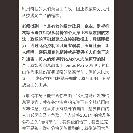
利用科技的人们为自由而战，阻止权威势力只用
科技满足自己的需求。
必须找到一个最有效的反对政府、企业、监视机
构等压迫性组织从弱势的个人身上榨取数据的方
法，政权的基础就建立在控制数据上，数据即权
力，通过此类控制可以迫害弱者、压迫社会、让
人闭嘴。密码朋克的精神就是要保护人们免于这
种迫害，将人的知识转化为外人无法掠夺的财
产
，
就如英国思想家 Thomas Paine 所说：将自
由作为抵抗伤害和侵略的坚实堡垒，保护人民大
众—— 密码学的目标就是如此，将压迫的工具变
成自由的工具。
互联网本身不能带给你自由，它只是能让发布信
息更便宜，并在各地审查的允许下在全球范围内
发布信息。这里并没有额外的自由，想要自由的
人们必需自己去争取。有人曾将2011年的埃及革
命称之为“推特革命”，其实他们错了，穆巴拉克
并不是被一群硅谷快闪族推翻的，就像法国大革