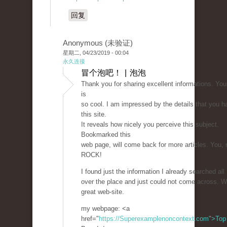
回复
Anonymous (未验证)
星期二, 04/23/2019 - 00:04
永久连接
冒个泡吧！ | 泡泡
Thank you for sharing excellent informations. You
is
so cool. I am impressed by the details that you h
this site.
It reveals how nicely you perceive this subject.
Bookmarked this
web page, will come back for more articles. You, 
ROCK!
I found just the information I already searched all
over the place and just could not come across. W
great web-site.
my webpage: <a
href="
https://Superexamplenoncontext.com">Top