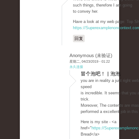
such things, therefore I am going
to convey her.
Have a look at my web page: Top Sh
https://Superexamplenoncontext.co
回复
Anonymous (未验证)
星期二, 04/23/2019 - 01:22
永久连接
冒个泡吧！ | 泡泡
you are in reality a just right w
speed
is incredible. It seems that you 
trick.
Moreover, The contents are mas
performed a excellent job in this
Here is my site - <a
href="
https://Superexamplenon
Bread</a>