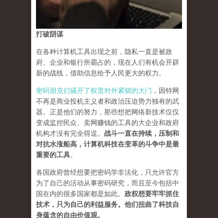
打破阴谋
在各种计算机工具出现之前，隐私一直是被政
府、企业和银行所霸占的，现在人们有机会开辟
新的战线，借助信息给予人民更大的权力。
密码朋克们撬开了权贵对外紧锁的大门
，因特网
不再是商业投机主义者和政治压迫势力独有的武
器。正是他们的努力，那些想把网络新技术仅仅
变成监控民众、卖网赚钱的工具的大企业和政府
机构才没有完全得逞。
战斗一直在持续，压制和
对抗水涨船高，计算机科技在变革的斗争中是最
重要的工具
。
各国政府曾经想要把密码学非法化，只允许官方
为了自己的活动从事密码研究，而且至今包括中
国在内的很多国家都是如此。
政权想要牢牢抓住
技术，只为自己的利益服务。他们扭曲了科技自
身蕴含的自由价值观。