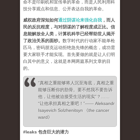
命不是印刷机和宣传单的革命，而是人民利用科
技分享观点和信息、公开表达自我的革命。
威权政府深知如何
通过阴谋论来强化自我
，而人
民的反抗程度，与对阴谋的了解程度成正比。信
息能解放全人类，计算机科学已经帮助世人揭开
了政治关系的面纱
。
数字时代的行动家不能单枪
匹马，密码朋克运动拒绝急先锋的概念，成功需
要大家联手才能实现。首先要做的就是让人们明
白其中的意义，这就是本网两篇系列文章的目
的。
“真相之重能够将人沉至海底，真相之重
能够压断你的肋骨。要不然我不要告诉
他，让他被迫接受生活的现实”？……
“让他承担真相之重吧！”—— Aleksandr
Isayevich Solzhenitsyn 《the cancer
ward》
#leaks 包含巨大的潜力