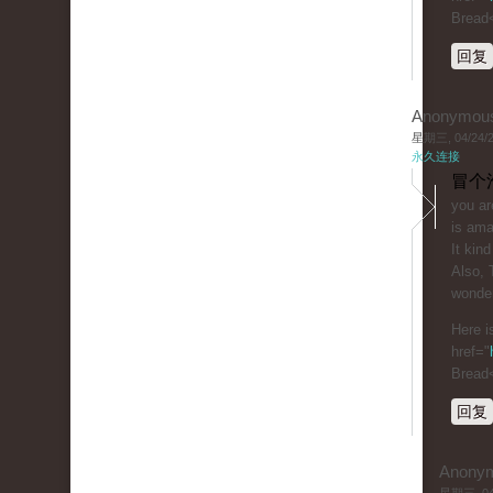
Bread
回复
Anonymou
星期三, 04/24/20
永久连接
冒个
you ar
is ama
It kind
Also, 
wonder
Here i
href="
Bread
回复
Anony