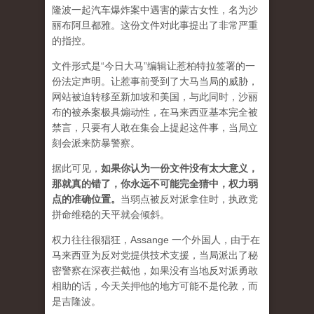
隆波一起汽车爆炸案中遇害的蒙古女性，名为沙
丽布阿旦都雅。这份文件对此事提出了非常严重
的指控。
文件形式是“今日大马”编辑让惹柏特拉签署的一
份法定声明。让惹事前受到了大马当局的威胁，
网站被迫转移至新加坡和美国，与此同时，沙丽
布的被杀案极具煽动性，在马来西亚基本完全被
禁言，只要有人敢在集会上提起这件事，当局立
刻会派来防暴警察。
据此可见，
如果你认为一份文件没有太大意义，
那就真的错了，你永远不可能完全猜中，权力弱
点的准确位置
。
当弱点被反对派拿住时，执政党
拼命维稳的天平就会倾斜。
权力往往很猖狂，Assange 一个外国人，由于在
马来西亚为反对党提供技术支援，当局派出了秘
密警察在深夜拦截他，如果没有当地反对派勇敢
相助的话，今天关押他的地方可能不是伦敦，而
是吉隆波。