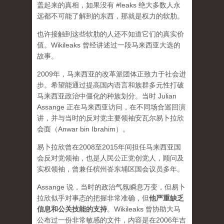
盖起来的真相，如果没有 #leaks 绝大多数人永
远都不可能了解到的东西，那就是权力的软肋。
也许接触到这些软肋的人还不知道它们的真实价
值。Wikileaks 曾经讲述过一段马来西亚大选的
故事。
2009年，马来西亚的改革派团体正致力于社会进
步。希望能通过提高国内语言和族群多元性打破
马来西亚政治中僵化的种族划分。当时 Julian
Assange 正在马来西亚访问，在不同场合巡回演
讲，并与当时的反对党主要领袖安瓦尔易卜拉欣
会面（Anwar bin Ibrahim）。
易卜拉欣曾在2008至2015年间担任马来西亚国
会反对党领袖，也是人民公正党创党人，顾问及
实权领袖，曾兼任槟州峇东埔区国会议员多年。
Assange 说，当时的政治气氛瞬息万变，但易卜
拉欣似乎对事态的把握非常准确，但
他严重缺乏
信息和公关技能的支持
。Wikileaks 曾协助大马
公布过一份非常敏感的文件，内容是在2006年吉