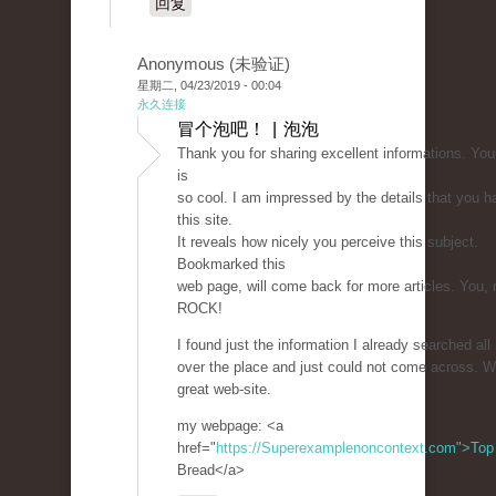
回复
Anonymous (未验证)
星期二, 04/23/2019 - 00:04
永久连接
冒个泡吧！ | 泡泡
Thank you for sharing excellent informations. You
is
so cool. I am impressed by the details that you h
this site.
It reveals how nicely you perceive this subject.
Bookmarked this
web page, will come back for more articles. You, 
ROCK!
I found just the information I already searched all
over the place and just could not come across. W
great web-site.
my webpage: <a
href="
https://Superexamplenoncontext.com">Top
Bread</a>