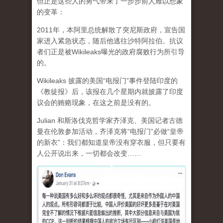
但正是这些人的勇气带来了一步步前人难以想象
的变革：
2011年，本阿里总统解散了突尼斯政府，宣告国
家进入紧急状态，随后他逃往沙特阿拉伯。抗议
者们正是被Wikileaks曝光的政府腐败行为所引导
的。
Wikileaks 披露的美国“电报门”事件登陆印度的
《教徒报》后，该报在几个星期内就披露了印度
议会的贿赂现象，在这之前是没有的。
Julian 和斯洛伐克哲学家齐泽克、美国记者古德
曼在伦敦参加活动，齐泽克将“电报门”必做“皇帝
的新衣”：我们都知道皇帝没有穿衣服，但只要有
人公开说出来，一切都会改变……