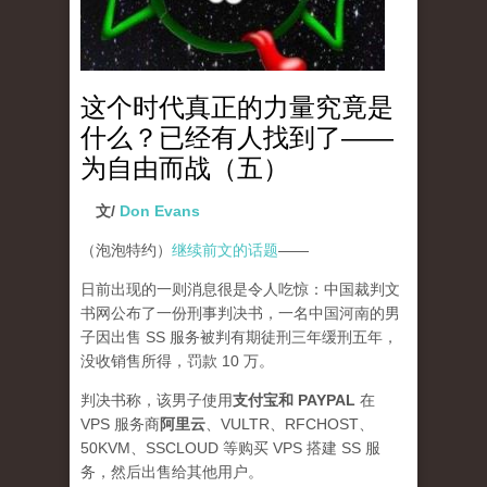
这个时代真正的力量究竟是
什么？已经有人找到了——
为自由而战（五）
文/
Don Evans
（泡泡特约）
继续前文的话题
——
日前出现的一则消息很是令人吃惊：中国裁判文
书网公布了一份刑事判决书，一名中国河南的男
子因出售 SS 服务被判有期徒刑三年缓刑五年，
没收销售所得，罚款 10 万。
判决书称，该男子使用
支付宝和 PAYPAL
在
VPS 服务商
阿里云
、VULTR、RFCHOST、
50KVM、SSCLOUD 等购买 VPS 搭建 SS 服
务，然后出售给其他用户。