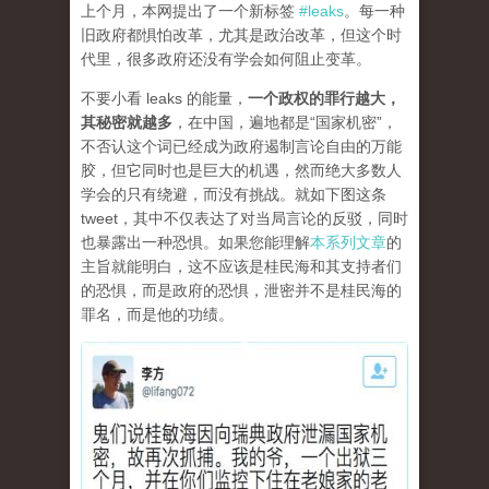
上个月，本网提出了一个新标签
#leaks
。每一种
旧政府都惧怕改革，尤其是政治改革，但这个时
代里，很多政府还没有学会如何阻止变革。
不要小看 leaks 的能量，
一个政权的罪行越大，
其秘密就越多
，在中国，遍地都是“国家机密”，
不否认这个词已经成为政府遏制言论自由的万能
胶，但它同时也是巨大的机遇，然而绝大多数人
学会的只有绕避，而没有挑战。就如下图这条
tweet，其中不仅表达了对当局言论的反驳，同时
也暴露出一种恐惧。如果您能理解
本系列文章
的
主旨就能明白，这不应该是桂民海和其支持者们
的恐惧，而是政府的恐惧，泄密并不是桂民海的
罪名，而是他的功绩。