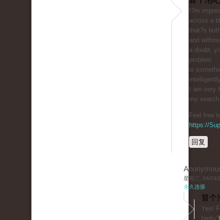
I?m impres
across a b
that?s bot
and withou
a doubt, yo
problem
is somethi
intelligentl
I am very 
my search f
Feel free 
https://S
回复
Anonymou
星期三, 04/24/20
永久连接
冒个
Yes! F
href="