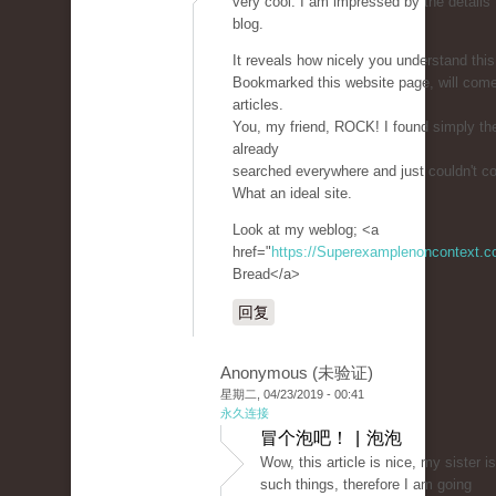
very cool. I am impressed by the details 
blog.
It reveals how nicely you understand this
Bookmarked this website page, will com
articles.
You, my friend, ROCK! I found simply the
already
searched everywhere and just couldn't c
What an ideal site.
Look at my weblog; <a
href="
https://Superexamplenoncontext.
Bread</a>
回复
Anonymous (未验证)
星期二, 04/23/2019 - 00:41
永久连接
冒个泡吧！ | 泡泡
Wow, this article is nice, my sister i
such things, therefore I am going