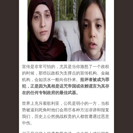
宣传是非常可怕的，尤其是当你激怒了一个政权
的时候，那些以政权为支撑点的宣传机构、金融
机构，会如洪水一般向你扑来。
批评者被成为罪
犯，正是因为真相是诅咒帝国或依赖谎言为其存
在的任何专制政府的最佳武器。
世界上充斥着歌利亚，公民是弱小的一方，当权
势被逼到死角时他们会用尽各种方法诽谤和报复
我们，历史上公然挑战权贵的人都曾遭遇过恶意
中伤。