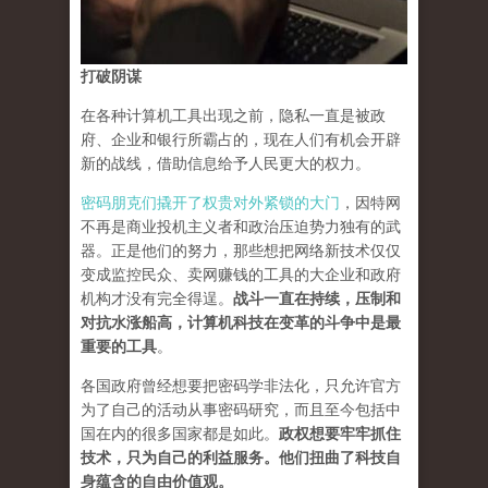
打破阴谋
在各种计算机工具出现之前，隐私一直是被政
府、企业和银行所霸占的，现在人们有机会开辟
新的战线，借助信息给予人民更大的权力。
密码朋克们撬开了权贵对外紧锁的大门
，因特网
不再是商业投机主义者和政治压迫势力独有的武
器。正是他们的努力，那些想把网络新技术仅仅
变成监控民众、卖网赚钱的工具的大企业和政府
机构才没有完全得逞。
战斗一直在持续，压制和
对抗水涨船高，计算机科技在变革的斗争中是最
重要的工具
。
各国政府曾经想要把密码学非法化，只允许官方
为了自己的活动从事密码研究，而且至今包括中
国在内的很多国家都是如此。
政权想要牢牢抓住
技术，只为自己的利益服务。他们扭曲了科技自
身蕴含的自由价值观。