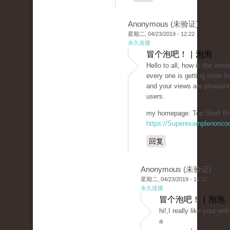
Anonymous (未验证)
星期二, 04/23/2019 - 12:22
永久连接
冒个泡吧！ | 泡泡
Hello to all, how is the whole
every one is getting more fr
and your views are pleasant
users.
my homepage: Top Shelf Br
https://Superexamplenonco
回复
Anonymous (未验证)
星期二, 04/23/2019 - 19:37
永久连接
冒个泡吧！ | 泡泡
hi!,I really like your wr
a