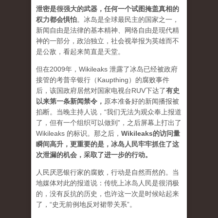
泄密是很强大的武器，任何一个试图掩盖真相的
权力都会惧怕
。
冰岛是全球最民主的国家之一，
新闻自由是法律的基本精神、网络自由是现代精
神的一部分，政治独立，社会视举报为英雄而不
是公敌，看起来简直是天堂。
但在2009年，Wikileaks 泄露了冰岛已经被政府
接管的考普辛银行（Kaupthing）的腐败事件
后，该国政府居然对国家电视台RUV下达了
有史
以来第一条新闻禁令
，
原本准备好的新闻播报被
掐断。当晚主持人说，“我们无法为观众奉上报道
了，但有一个组织可以做到”，之后屏幕上打出了
Wikileaks 的标识。那之后，
Wikileaks的访问量
瞬间高升，更重要的是，冰岛人民牢牢抓住了这
次泄漏的机会，采取了进一步的行动。
人民厌恶银行家的腐败，行动是自然而然的。当
地媒体对此的报道说：传统上冰岛人民是很消极
的，没有反抗的历史，也许这一次是时候站起来
了，“史无前例地反对裙带关系”。