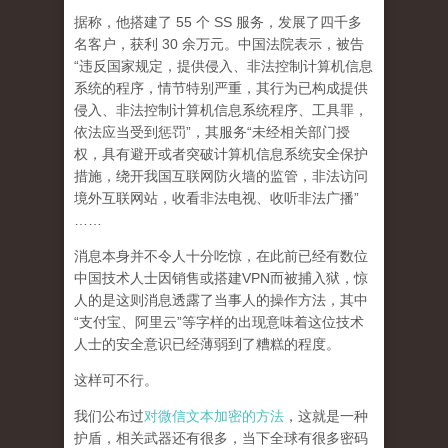
据称，他搭建了 55 个 SS 服务，发展了四千多
名客户，获利 30 余万元。中国法院表示，被告
“违反国家规定，提供侵入、非法控制计算机信息
系统的程序，情节特别严重，其行为已构成提供
侵入、非法控制计算机信息系统程序、工具罪，
依法应当受到惩罚”，其服务“未经相关部门授
权，具有避开或者突破计算机信息系统安全保护
措施，绕开我国互联网防火墙的监管，非法访问
境外互联网站，收看非法电视、收听非法广播”
……
消息本身并不令人十分吃惊，在此前已经有数位
中国技术人士因销售或搭建VPN而被捕入狱，惊
人的是这则消息透露了当事人的操作方法，其中
“支付宝、阿里云”等字样的出现意味着这位技术
人士的安全意识已经薄弱到了糟糕的程度。
这样可不行。
我们公布过
对微信文本加密的方法
，这就是一种
护盾，相关武器还有很多，当下全球有很多密码