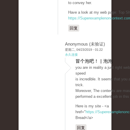
to convey her.
Have a look at my web page: Top Sh
https://Superexamplenoncontext.co
回复
Anonymous (未验证)
星期二, 04/23/2019 - 01:22
永久连接
冒个泡吧！ | 泡泡
you are in reality a just right w
speed
is incredible. It seems that you 
trick.
Moreover, The contents are mas
performed a excellent job in this
Here is my site - <a
href="
https://Superexamplenon
Bread</a>
回复