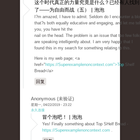
这个时代真正的力量究竟是什么？已经有人找到
了——为自由而战（五） | 泡泡
I?m amazed, I have to admit. Seldom do I encounter a bl
that?s both equally educative and engaging, and let me tel
you, you have hit the
nail on the head. The problem is an issue that too few folk
are speaking intelligently about. I am very happy that I
found this in my search for something relating to this.
Here is my web page; <a
href="
https://Superexamplenoncontext.com">Top
Shelf
Bread</a>
回复
Anonymous (未验证)
星期一, 04/22/2019 - 23:22
永久连接
冒个泡吧！ | 泡泡
Yes! Finally something about Top SHelf Bread -
https://Superexamplenoncontext.com
.