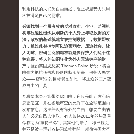
利用科技的人们为自由而战，阻止权威势力只用
科技满足自己的需求。
必须找到一个最有效的反对政府、企业、监视机
构等压迫性组织从弱势的个人身上榨取数据的方
法，政权的基础就建立在控制数据上，数据即权
力，通过此类控制可以迫害弱者、压迫社会、让
人闭嘴。密码朋克的精神就是要保护人们免于这
种迫害，将人的知识转化为外人无法掠夺的财
产
，
就如英国思想家 Thomas Paine 所说：将自
由作为抵抗伤害和侵略的坚实堡垒，保护人民大
众—— 密码学的目标就是如此，将压迫的工具变
成自由的工具。
互联网本身不能带给你自由，它只是能让发布信
息更便宜，并在各地审查的允许下在全球范围内
发布信息。这里并没有额外的自由，想要自由的
人们必需自己去争取。有人曾将2011年的埃及革
命称之为“推特革命”，其实他们错了，穆巴拉克
并不是被一群硅谷快闪族推翻的，就像法国大革