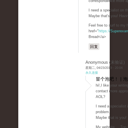
correspondence more a
I need a specialist on 
Maybe that's you! Havin
Feel free to surf to my
href="
https://Superexa
Bread</a>
回复
Anonymous (未验证)
星期二, 04/23/2019 - 20:04
永久连接
冒个泡吧！ | 
hi!,I like your writi
contact more approx
AOL?
I need a specialist
problem.
Maybe that is you!
My website ... Top 