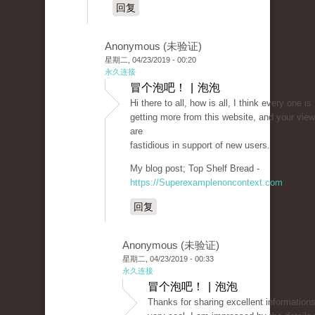
回复
Anonymous (未验证)
星期二, 04/23/2019 - 00:20
永久连接
冒个泡吧！ | 泡泡
Hi there to all, how is all, I think every one is
getting more from this website, and your vie
are
fastidious in support of new users.
My blog post; Top Shelf Bread -
https://Superexamplenoncontext.com
回复
Anonymous (未验证)
星期二, 04/23/2019 - 00:33
永久连接
冒个泡吧！ | 泡泡
Thanks for sharing excellent informations