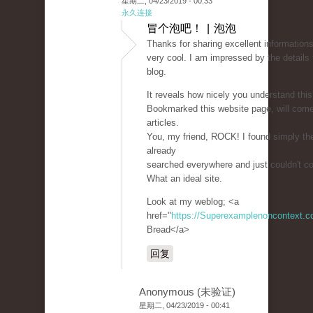
星期二, 04/23/2019 - 00:33
永久连接
冒个泡吧！ | 泡泡
Thanks for sharing excellent informations
very cool. I am impressed by the details 
blog.
It reveals how nicely you understand this
Bookmarked this website page, will com
articles.
You, my friend, ROCK! I found simply the
already
searched everywhere and just couldn't c
What an ideal site.
Look at my weblog; <a
href="
https://Superexamplenoncontext.
Bread</a>
回复
Anonymous (未验证)
星期二, 04/23/2019 - 00:41