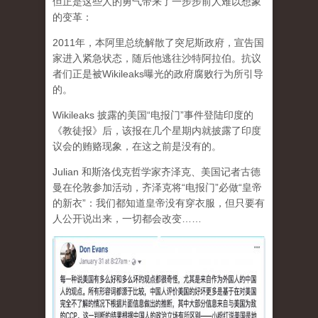
但正是这些人的勇气带来了一步步前人难以想象
的变革：
2011年，本阿里总统解散了突尼斯政府，宣告国
家进入紧急状态，随后他逃往沙特阿拉伯。抗议
者们正是被Wikileaks曝光的政府腐败行为所引导
的。
Wikileaks 披露的美国“电报门”事件登陆印度的
《教徒报》后，该报在几个星期内就披露了印度
议会的贿赂现象，在这之前是没有的。
Julian 和斯洛伐克哲学家齐泽克、美国记者古德
曼在伦敦参加活动，齐泽克将“电报门”必做“皇帝
的新衣”：我们都知道皇帝没有穿衣服，但只要有
人公开说出来，一切都会改变……