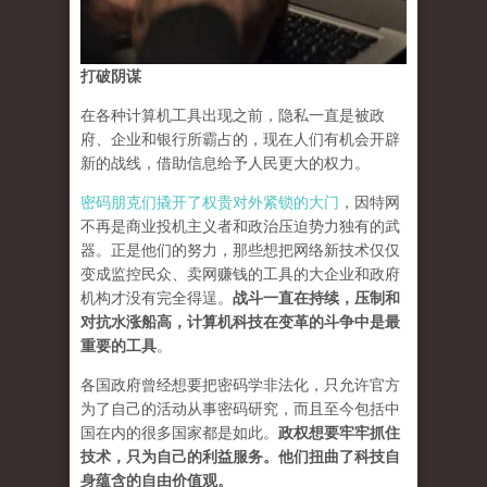
打破阴谋
在各种计算机工具出现之前，隐私一直是被政
府、企业和银行所霸占的，现在人们有机会开辟
新的战线，借助信息给予人民更大的权力。
密码朋克们撬开了权贵对外紧锁的大门
，因特网
不再是商业投机主义者和政治压迫势力独有的武
器。正是他们的努力，那些想把网络新技术仅仅
变成监控民众、卖网赚钱的工具的大企业和政府
机构才没有完全得逞。
战斗一直在持续，压制和
对抗水涨船高，计算机科技在变革的斗争中是最
重要的工具
。
各国政府曾经想要把密码学非法化，只允许官方
为了自己的活动从事密码研究，而且至今包括中
国在内的很多国家都是如此。
政权想要牢牢抓住
技术，只为自己的利益服务。他们扭曲了科技自
身蕴含的自由价值观。