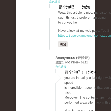
永久连接
冒个泡吧！ | 泡泡
Wow, this article is nice, my sister i
such things, therefore I am going
to convey her.
Have a look at my web page: Top Sh
https://Superexamplenoncontext.co
回复
Anonymous (未验证)
星期二, 04/23/2019 - 01:22
永久连接
冒个泡吧！ | 泡泡
you are in reality a just right w
speed
is incredible. It seems that you 
trick.
Moreover, The contents are mas
performed a excellent job in this
Here is my site - <a