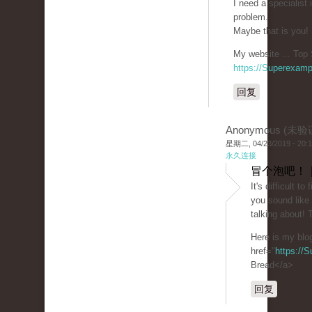
I need a specialist
problem.
Maybe that is you!
My website ... Top 
https://Superexam
回复
Anonymous (未验
星期二, 04/23/2019 - 20:
永久连接
冒个泡吧！ 
It's difficult t
you sound like
talking about!
Here is my blo
href="
https://
Bread</a>
回复