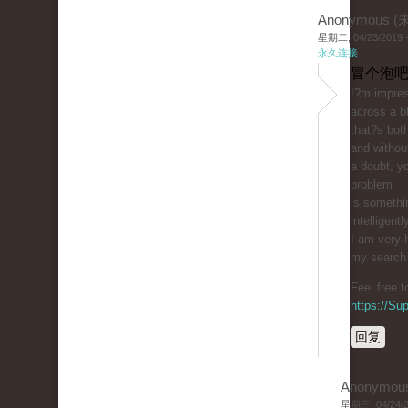
Anonymous 
星期二, 04/23/2019 -
永久连接
冒个泡吧
I?m impres
across a b
that?s bot
and withou
a doubt, yo
problem
is somethi
intelligentl
I am very 
my search f
Feel free 
https://S
回复
Anonymou
星期三, 04/24/20