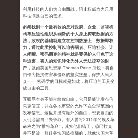
利用科技的人们为自由而战，阻止权威势力只用
科技满足自己的需求。
必须找到一个最有效的反对政府、企业、监视机
构等压迫性组织从弱势的个人身上榨取数据的方
法，政权的基础就建立在控制数据上，数据即权
力，通过此类控制可以迫害弱者、压迫社会、让
人闭嘴。密码朋克的精神就是要保护人们免于这
种迫害，将人的知识转化为外人无法掠夺的财
产
，
就如英国思想家 Thomas Paine 所说：将自
由作为抵抗伤害和侵略的坚实堡垒，保护人民大
众—— 密码学的目标就是如此，将压迫的工具变
成自由的工具。
互联网本身不能带给你自由，它只是能让发布信
息更便宜，并在各地审查的允许下在全球范围内
发布信息。这里并没有额外的自由，想要自由的
人们必需自己去争取。有人曾将2011年的埃及革
命称之为“推特革命”，其实他们错了，穆巴拉克
并不是被一群硅谷快闪族推翻的，就像法国大革