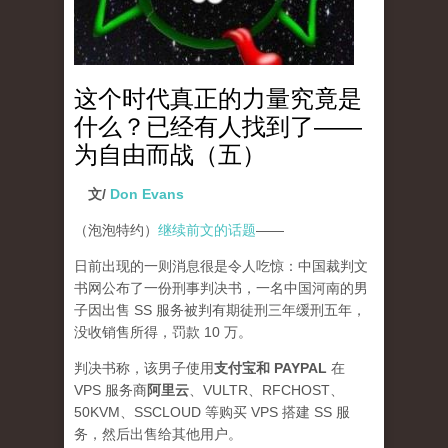
这个时代真正的力量究竟是
什么？已经有人找到了——
为自由而战（五）
文/
Don Evans
（泡泡特约）
继续前文的话题
——
日前出现的一则消息很是令人吃惊：中国裁判文
书网公布了一份刑事判决书，一名中国河南的男
子因出售 SS 服务被判有期徒刑三年缓刑五年，
没收销售所得，罚款 10 万。
判决书称，该男子使用
支付宝和 PAYPAL
在
VPS 服务商
阿里云
、VULTR、RFCHOST、
50KVM、SSCLOUD 等购买 VPS 搭建 SS 服
务，然后出售给其他用户。