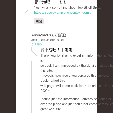
冒个泡吧！ | 泡泡
Yes! Finally something about Top SHelf Bread -
https://Superexamplenoncontext.com
.
回复
Anonymous (未验证)
星期二, 04/23/2019 - 00:04
永久连接
冒个泡吧！ | 泡泡
Thank you for sharing excellent informations. You
is
so cool. I am impressed by the details that you h
this site.
It reveals how nicely you perceive this subject.
Bookmarked this
web page, will come back for more articles. You, 
ROCK!
I found just the information I already searched all
over the place and just could not come across. W
great web-site.