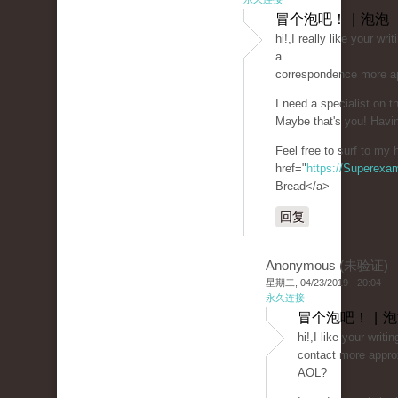
冒个泡吧！ | 泡泡
hi!,I really like your wr
a
correspondence more a
I need a specialist on 
Maybe that's you! Havin
Feel free to surf to my
href="
https://Superexa
Bread</a>
回复
Anonymous (未验证)
星期二, 04/23/2019 - 20:04
永久连接
冒个泡吧！ | 
hi!,I like your writi
contact more approx
AOL?