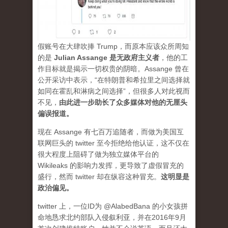
假账号在大肆吹捧 Trump，而原本应该众所周知
的是
Julian Assange 是无政府主义者
，他的工
作目标就是揭示一切权贵的阴暗。Assange 曾在
公开采访中表示，“在特朗普和希拉里之间选择就
如同在霍乱和淋病之间选择”，但很多人对此视而
不见，
由此进一步助长了众多媒体对他的无厘头
偏误报道。
现在 Assange 有七百万追随者，而做为美国互
联网巨头的 twitter 至今拒绝给他认证，这不仅在
很大程度上阻碍了做为独立媒体平台的
Wikileaks 的影响力发挥，更导致了虚假冒充的
盛行，然而 twitter 却在纵容这种冒充。
这明显是
政治偏见。
twitter 上，一位ID为 @AlabedBana 的小女孩拼
命地恳求北约部队入侵叙利亚，并在2016年9月