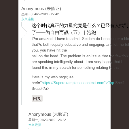
Anonymous (未验证)
星期一, 04/22/2019 - 22:42
永久连接
这个时代真正的力量究竟是什么？已经有人找到
了——为自由而战（五） | 泡泡
I?m amazed, I have to admit. Seldom do I encounter a bl
that?s both equally educative and engaging, and let me tel
you, you have hit the
nail on the head. The problem is an issue that too few folk
are speaking intelligently about. I am very happy that I
found this in my search for something relating to this.
Here is my web page; <a
href="
https://Superexamplenoncontext.com">Top
Shelf
Bread</a>
回复
Anonymous (未验证)
星期一, 04/22/2019 - 23:22
永久连接