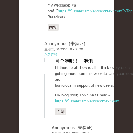
my webpage: <a
href="
https://Superexamplenoncontext.com">Top
Bread</a>
回复
Anonymous (未验证)
星期二, 04/23/2019 - 00:20
永久连接
冒个泡吧！ | 泡泡
Hi there to all, how is all, I think every one is
getting more from this website, and your vie
are
fastidious in support of new users.
My blog post; Top Shelf Bread -
https://Superexamplenoncontext.com
回复
Anonymous (未验证)