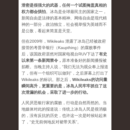
泄密是很强大的武器，任何一个试图掩盖真相的
权力都会惧怕
。
冰岛是全球最民主的国家之一，
新闻自由是法律的基本精神、网络自由是现代精
神的一部分，政治独立，社会视举报为英雄而不
是公敌，看起来简直是天堂。
但在2009年，Wikileaks 泄露了冰岛已经被政府
接管的考普辛银行（Kaupthing）的腐败事件
后，该国政府居然对国家电视台RUV下达了
有史
以来第一条新闻禁令
，
原本准备好的新闻播报被
掐断。当晚主持人说，“我们无法为观众奉上报道
了，但有一个组织可以做到”，之后屏幕上打出了
Wikileaks 的标识。那之后，
Wikileaks的访问量
瞬间高升，更重要的是，冰岛人民牢牢抓住了这
次泄漏的机会，采取了进一步的行动。
人民厌恶银行家的腐败，行动是自然而然的。当
地媒体对此的报道说：传统上冰岛人民是很消极
的，没有反抗的历史，也许这一次是时候站起来
了，“史无前例地反对裙带关系”。