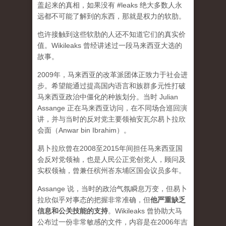
盖起来的真相，如果没有 #leaks 绝大多数人永
远都不可能了解到的东西，那就是权力的软肋。
也许接触到这些软肋的人还不知道它们的真实价
值。Wikileaks 曾经讲述过一段马来西亚大选的
故事。
2009年，马来西亚的改革派团体正致力于社会进
步。希望能通过提高国内语言和族群多元性打破
马来西亚政治中僵化的种族划分。当时 Julian
Assange 正在马来西亚访问，在不同场合巡回演
讲，并与当时的反对党主要领袖安瓦尔易卜拉欣
会面（Anwar bin Ibrahim）。
易卜拉欣曾在2008至2015年间担任马来西亚国
会反对党领袖，也是人民公正党创党人，顾问及
实权领袖，曾兼任槟州峇东埔区国会议员多年。
Assange 说，当时的政治气氛瞬息万变，但易卜
拉欣似乎对事态的把握非常准确，但
他严重缺乏
信息和公关技能的支持
。Wikileaks 曾协助大马
公布过一份非常敏感的文件，内容是在2006年吉