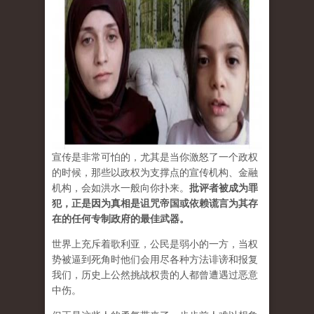
宣传是非常可怕的，尤其是当你激怒了一个政权
的时候，那些以政权为支撑点的宣传机构、金融
机构，会如洪水一般向你扑来。
批评者被成为罪
犯，正是因为真相是诅咒帝国或依赖谎言为其存
在的任何专制政府的最佳武器。
世界上充斥着歌利亚，公民是弱小的一方，当权
势被逼到死角时他们会用尽各种方法诽谤和报复
我们，历史上公然挑战权贵的人都曾遭遇过恶意
中伤。