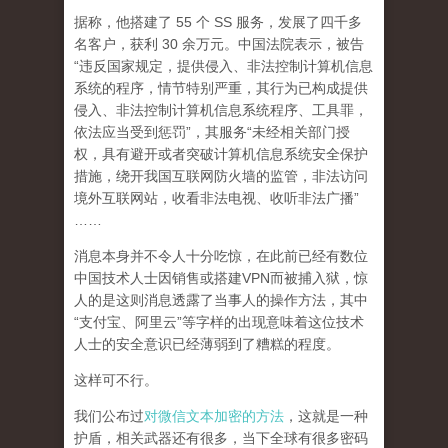
据称，他搭建了 55 个 SS 服务，发展了四千多
名客户，获利 30 余万元。中国法院表示，被告
“违反国家规定，提供侵入、非法控制计算机信息
系统的程序，情节特别严重，其行为已构成提供
侵入、非法控制计算机信息系统程序、工具罪，
依法应当受到惩罚”，其服务“未经相关部门授
权，具有避开或者突破计算机信息系统安全保护
措施，绕开我国互联网防火墙的监管，非法访问
境外互联网站，收看非法电视、收听非法广播”
……
消息本身并不令人十分吃惊，在此前已经有数位
中国技术人士因销售或搭建VPN而被捕入狱，惊
人的是这则消息透露了当事人的操作方法，其中
“支付宝、阿里云”等字样的出现意味着这位技术
人士的安全意识已经薄弱到了糟糕的程度。
这样可不行。
我们公布过
对微信文本加密的方法
，这就是一种
护盾，相关武器还有很多，当下全球有很多密码