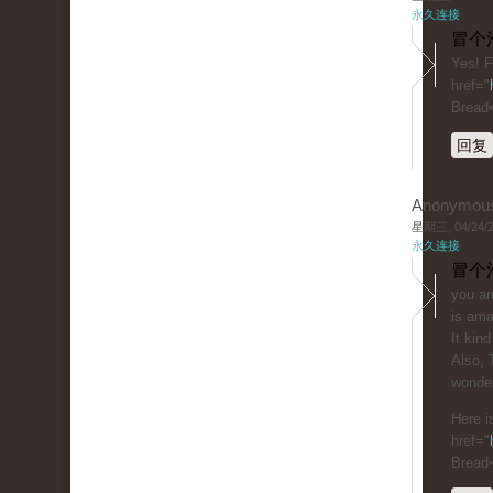
永久连接
冒个
Yes! F
href="
Bread
回复
Anonymou
星期三, 04/24/20
永久连接
冒个
you ar
is ama
It kind
Also, 
wonder
Here i
href="
Bread