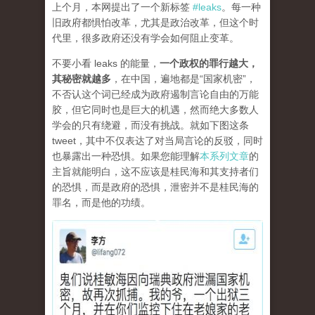
上个月，本网提出了一个新标签
#leaks
。每一种
旧政府都惧怕改革，尤其是政治改革，但这个时
代里，很多政府还没有学会如何阻止变革。
不要小看 leaks 的能量，
一个政权的罪行越大，
其秘密就越多
，在中国，遍地都是“国家机密”，
不否认这个词已经成为政府遏制言论自由的万能
胶，但它同时也是巨大的机遇，然而绝大多数人
学会的只有绕避，而没有挑战。就如下图这条
tweet，其中不仅表达了对当局言论的反驳，同时
也暴露出一种恐惧。如果您能理解
本系列文章
的
主旨就能明白，这不应该是桂民海和其支持者们
的恐惧，而是政府的恐惧，泄密并不是桂民海的
罪名，而是他的功绩。