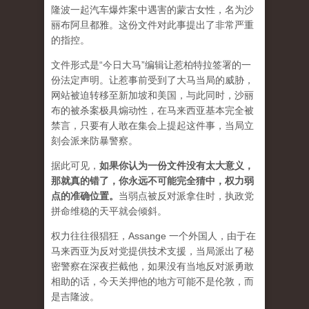
隆波一起汽车爆炸案中遇害的蒙古女性，名为沙
丽布阿旦都雅。这份文件对此事提出了非常严重
的指控。
文件形式是“今日大马”编辑让惹柏特拉签署的一
份法定声明。让惹事前受到了大马当局的威胁，
网站被迫转移至新加坡和美国，与此同时，沙丽
布的被杀案极具煽动性，在马来西亚基本完全被
禁言，只要有人敢在集会上提起这件事，当局立
刻会派来防暴警察。
据此可见，
如果你认为一份文件没有太大意义，
那就真的错了，你永远不可能完全猜中，权力弱
点的准确位置
。
当弱点被反对派拿住时，执政党
拼命维稳的天平就会倾斜。
权力往往很猖狂，Assange 一个外国人，由于在
马来西亚为反对党提供技术支援，当局派出了秘
密警察在深夜拦截他，如果没有当地反对派勇敢
相助的话，今天关押他的地方可能不是伦敦，而
是吉隆波。