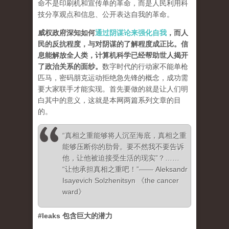
命不是印刷机和宣传单的革命，而是人民利用科
技分享观点和信息、公开表达自我的革命。
威权政府深知如何
通过阴谋论来强化自我
，而人
民的反抗程度，与对阴谋的了解程度成正比。信
息能解放全人类，计算机科学已经帮助世人揭开
了政治关系的面纱
。
数字时代的行动家不能单枪
匹马，密码朋克运动拒绝急先锋的概念，成功需
要大家联手才能实现。首先要做的就是让人们明
白其中的意义，这就是本网两篇系列文章的目
的。
“真相之重能够将人沉至海底，真相之重
能够压断你的肋骨。要不然我不要告诉
他，让他被迫接受生活的现实”？……
“让他承担真相之重吧！”—— Aleksandr
Isayevich Solzhenitsyn 《the cancer
ward》
#leaks 包含巨大的潜力