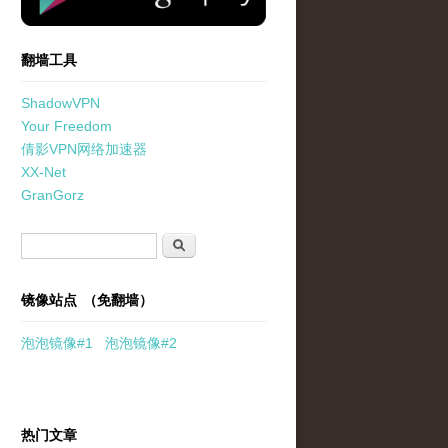
翻墙工具
ShadowVPN
Your Freedom
倩影VPN网络加速器
XX-Net
GranGorz
搜索表单
搜索
镜像站点 （免翻墙）
泡泡
镜像
#1
泡泡
镜像#2
热门文章