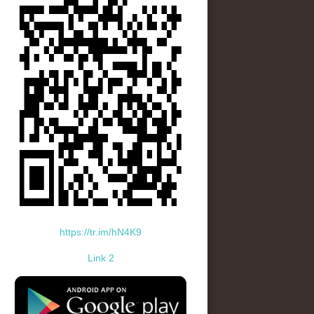
https://tr.im/hN4K9
Link 2
standard-icon-googleplay-app-store.png