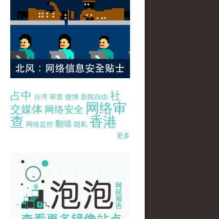
占中
社
台湾
审查
微博
新闻自由
网络审
交媒体
网络安全
查
香港
翻墙
网络监控
隐私
更多
pao-pao-banner-mirror-site-120814.jpg