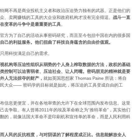
特网不再是商业投机主义者和政治压迫势力独有的武器。正是他们的
众、卖网赚钱的工具的大企业和政府机构才没有完全得逞。
战斗一直
在变革的斗争中是最重要的工具
。
官方为了自己的活动从事密码研究，而且至今包括中国在内的很多国
自己的利益服务。他们扭曲了科技自身蕴含的自由价值观。
只用科技满足自己的需求。
视机构等压迫性组织从弱势的个人身上榨取数据的方法，政权的基础
类控制可以迫害弱者、压迫社会、让人闭嘴。密码朋克的精神就是要
外人无法掠夺的财产
，
就如英国思想家 Thomas Paine 所说：将自
民大众—— 密码学的目标就是如此，将压迫的工具变成自由的工
布信息更便宜，并在各地审查的允许下在全球范围内发布信息。这里
去争取。有人曾将2011年的埃及革命称之为“推特革命”，其实他们
翻的，就像法国大革命不是印刷机和宣传单的革命，而是人民利用科
而人民的反抗程度，与对阴谋的了解程度成正比。信息能解放全人