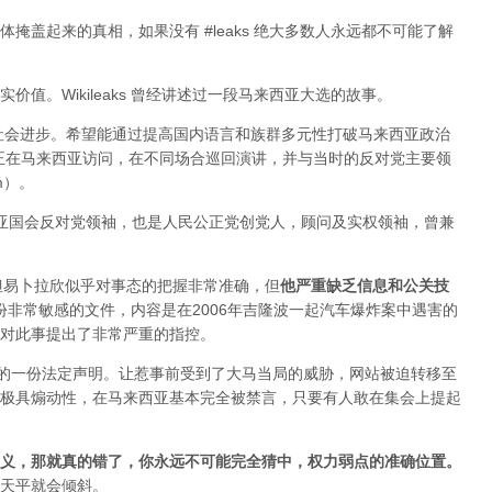
掩盖起来的真相，如果没有 #leaks 绝大多数人永远都不可能了解
值。Wikileaks 曾经讲述过一段马来西亚大选的故事。
于社会进步。希望能通过提高国内语言和族群多元性打破马来西亚政治
ange 正在马来西亚访问，在不同场合巡回演讲，并与当时的反对党主要领
im）。
来西亚国会反对党领袖，也是人民公正党创党人，顾问及实权领袖，曾兼
变，但易卜拉欣似乎对事态的把握非常准确，但
他严重缺乏信息和公关技
布过一份非常敏感的文件，内容是在2006年吉隆波一起汽车爆炸案中遇害的
对此事提出了非常严重的指控。
署的一份法定声明。让惹事前受到了大马当局的威胁，网站被迫转移至
极具煽动性，在马来西亚基本完全被禁言，只要有人敢在集会上提起
义，那就真的错了，你永远不可能完全猜中，权力弱点的准确位置
。
天平就会倾斜。