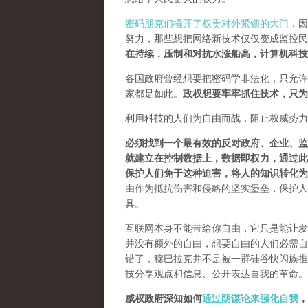
密码朋克们撬开了权贵对外紧锁的大门
，因
努力，那些想把网络新技术仅仅变成监控民
在持续，压制和对抗水涨船高，计算机科技
各国政府曾经想要把密码学非法化，只允许
家都是如此。
政权想要牢牢抓住技术，只为
利用科技的人们为自由而战，阻止权威势力
必须找到一个最有效的反对政府、企业、监
就建立在控制数据上，数据即权力，通过此
保护人们免于这种迫害，将人的知识转化为
由作为抵抗伤害和侵略的坚实堡垒，保护人
具。
互联网本身不能带给你自由，它只是能让发
并没有额外的自由，想要自由的人们必需自己
错了，穆巴拉克并不是被一群硅谷快闪族推
技分享观点和信息、公开表达自我的革命。
威权政府深知如何
通过阴谋论来强化自我
，