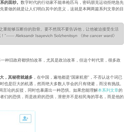
系的面纱
。
数字时代的行动家不能单枪匹马，密码朋克运动拒绝急先
先要做的就是让人们明白其中的意义，这就是本网两篇系列文章的目
相之重能够压断你的肋骨。要不然我不要告诉他，让他被迫接受生活
ksandr Isayevich Solzhenitsyn 《the cancer ward》
每一种旧政府都惧怕改革，尤其是政治改革，但这个时代里，很多政
大，其秘密就越多
，在中国，遍地都是“国家机密”，不否认这个词已
时也是巨大的机遇，然而绝大多数人学会的只有绕避，而没有挑战。
对当局言论的反驳，同时也暴露出一种恐惧。如果您能理解
本系列文章
的
者们的恐惧，而是政府的恐惧，泄密并不是桂民海的罪名，而是他的