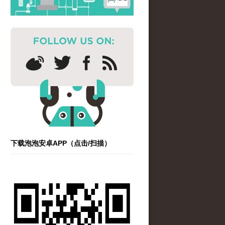
下载泡泡安卓APP（点击/扫描）