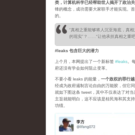
类，计算机科学已经帮助世人揭开了政治关
锋的概念，成功需要大家联手才能实现。首
的。
“真相之重能够将人沉至海底，真
的现实”？……“让他承担真相之重吧！”—— Ale
#leaks 包含巨大的潜力
上个月，本网提出了一个新标签
#leaks
。
府还没有学会如何阻止变革。
不要小看 leaks 的能量，
一个政权的罪行越
经成为政府遏制言论自由的万能胶，但它同
就如下图这条 tweet，其中不仅表达了
主旨就能明白，这不应该是桂民海和其支持
功绩。