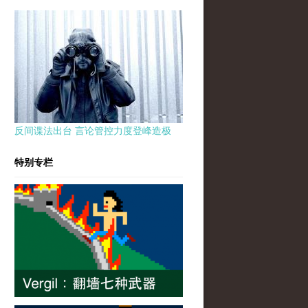
反间谍法出台 言论管控力度登峰造极
特别专栏