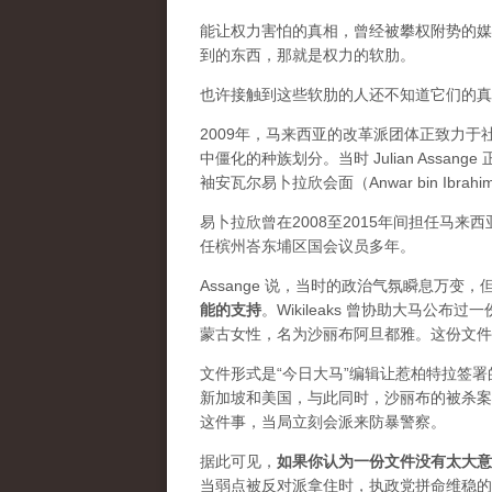
能让权力害怕的真相，曾经被攀权附势的媒体
到的东西，那就是权力的软肋。
也许接触到这些软肋的人还不知道它们的真实价
2009年，马来西亚的改革派团体正致力
中僵化的种族划分。当时 Julian Ass
袖安瓦尔易卜拉欣会面（Anwar bin Ibrah
易卜拉欣曾在2008至2015年间担任马
任槟州峇东埔区国会议员多年。
Assange 说，当时的政治气氛瞬息万
能的支持
。Wikileaks 曾协助大马公
蒙古女性，名为沙丽布阿旦都雅。这份文件
文件形式是“今日大马”编辑让惹柏特拉签
新加坡和美国，与此同时，沙丽布的被杀案
这件事，当局立刻会派来防暴警察。
据此可见，
如果你认为一份文件没有太大意
当弱点被反对派拿住时，执政党拼命维稳的