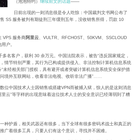
（泡泡特约）
继续前文的话题
——
日前出现的一则消息很是令人吃惊：中国裁判文书网公布了
 SS 服务被判有期徒刑三年缓刑五年，没收销售所得，罚款 10
 VPS 服务商
阿里云
、VULTR、RFCHOST、50KVM、SSCLOUD
其他用户。
了四千多名客户，获利 30 余万元。中国法院表示，被告“违反国家规定，
，情节特别严重，其行为已构成提供侵入、非法控制计算机信息系统
务“未经相关部门授权，具有避开或者突破计算机信息系统安全保护措
问境外互联网站，收看非法电视、收听非法广播”……
数位中国技术人士因销售或搭建VPN而被捕入狱，惊人的是这则消息
阿里云”等字样的出现意味着这位技术人士的安全意识已经薄弱到了糟
一种护盾，相关武器还有很多，当下全球有很多密码术战士和真正的
推广着很多工具，只要人们有这个意识，寻找并不困难。