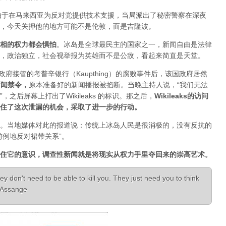
人，由于在马来西亚为反对党提供技术支援，当局派出了秘密警察在深夜
，今天关押他的地方可能不是伦敦，而是吉隆波。
相的权力都会惧怕
。
冰岛是全球最民主的国家之一，新闻自由是法律
，政治独立，社会视举报为英雄而不是公敌，看起来简直是天堂。
已经被政府接管的考普辛银行（Kaupthing）的腐败事件后，该国政府居然
新闻禁令
，
原本准备好的新闻播报被掐断。当晚主持人说，“我们无法
之后屏幕上打出了Wikileaks 的标识。那之后，
Wikileaks的访问
住了这次泄漏的机会，采取了进一步的行动。
。当地媒体对此的报道说：传统上冰岛人民是很消极的，没有反抗的
前例地反对裙带关系”。
住它的意识，调查性新闻就是将现实从权力手里夺回来的崇高艺术。
ey don't need to be able to kill you. They just need you to think
n Assange