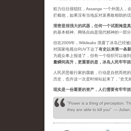
权力往往很猖狂，Assange 一个外国
拦截他，如果没有当地反对派勇敢相助的话
泄密是很强大的武器，任何一个试图掩盖真
的基本精神、网络自由是现代精神的一部分
但在2009年，Wikileaks 泄露了冰岛
对国家电视台RUV下达了
有史以来第一条
为观众奉上报道了，但有一个组织可以做到”，
量瞬间高升，更重要的是，冰岛人民牢牢抓
人民厌恶银行家的腐败，行动是自然而然的
历史，也许这一次是时候站起来了，“史无
现实是一份重要的资产，人们需要有牢牢抓
"Power is a thing of perception. Th
they are able to kill you" — Julia