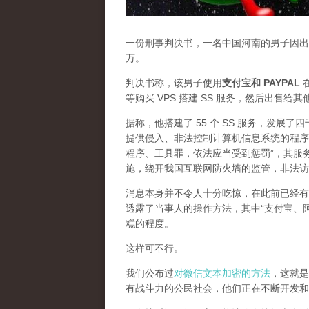
一份刑事判决书，一名中国河南的男子因出售
万。
判决书称，该男子使用
支付宝和 PAYPAL
在
等购买 VPS 搭建 SS 服务，然后出售给
据称，他搭建了 55 个 SS 服务，发展
提供侵入、非法控制计算机信息系统的程序
程序、工具罪，依法应当受到惩罚”，其服
施，绕开我国互联网防火墙的监管，非法访
消息本身并不令人十分吃惊，在此前已经有
透露了当事人的操作方法，其中“支付宝、
糕的程度。
这样可不行。
我们公布过
对微信文本加密的方法
，这就是
有战斗力的公民社会，他们正在不断开发和