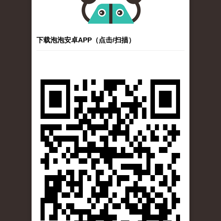
下载泡泡安卓APP（点击/扫描）