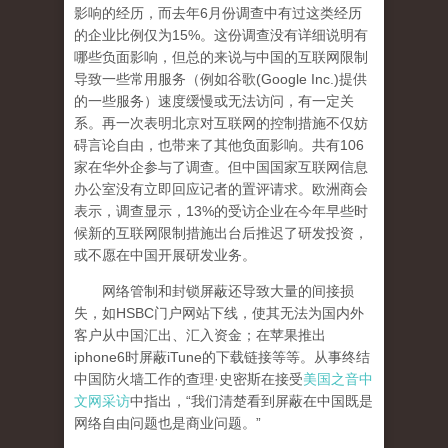
影响的经历，而去年6月份调查中有过这类经历
的企业比例仅为15%。这份调查没有详细说明有
哪些负面影响，但总的来说与中国的互联网限制
导致一些常用服务（例如谷歌(Google Inc.)提供
的一些服务）速度缓慢或无法访问，有一定关
系。再一次表明北京对互联网的控制措施不仅妨
碍言论自由，也带来了其他负面影响。共有106
家在华外企参与了调查。但中国国家互联网信息
办公室没有立即回应记者的置评请求。欧洲商会
表示，调查显示，13%的受访企业在今年早些时
候新的互联网限制措施出台后推迟了研发投资，
或不愿在中国开展研发业务。
网络管制和封锁屏蔽还导致大量的间接损
失，如HSBC门户网站下线，使其无法为国内外
客户从中国汇出、汇入资金；在苹果推出
iphone6时屏蔽iTune的下载链接等等。从事终结
中国防火墙工作的查理·史密斯在接受
美国之音中
文网采访
中指出，“我们清楚看到屏蔽在中国既是
网络自由问题也是商业问题。”