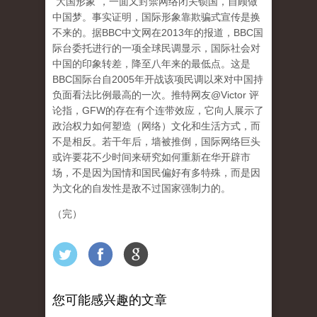
“大国形象”，一面又封禁网络闭关锁国，自顾做
中国梦。事实证明，国际形象靠欺骗式宣传是换
不来的。据BBC中文网在2013年的报道，BBC国
际台委托进行的一项全球民调显示，国际社会对
中国的印象转差，降至八年来的最低点。这是
BBC国际台自2005年开战该项民调以來对中国持
负面看法比例最高的一次。推特网友@Victor 评
论指，GFW的存在有个连带效应，它向人展示了
政治权力如何塑造（网络）文化和生活方式，而
不是相反。若干年后，墙被推倒，国际网络巨头
或许要花不少时间来研究如何重新在华开辟市
场，不是因为国情和国民偏好有多特殊，而是因
为文化的自发性是敌不过国家强制力的。
（完）
您可能感兴趣的文章