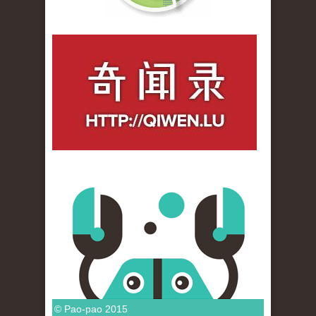
qiwenlu_logo.jpg
© Pao-pao 2015