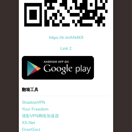
https://tr.im/hN4K9
Link 2
standard-icon-googleplay-app-store.png
翻墙工具
ShadowVPN
Your Freedom
倩影VPN网络加速器
XX-Net
GranGorz