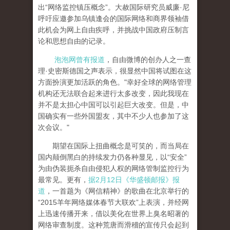
出“网络监控镇压概念”。大赦国际研究员威廉·尼
呼吁应邀参加乌镇逢会的国际网络和商界领袖借
此机会为网上自由疾呼，并挑战中国政府压制言
论和思想自由的记录。
泡泡网曾有报道
，自由微博的创办人之一查
理·史密斯德国之声表示，很显然中国将试图在这
方面扮演更加活跃的角色。"幸好全球的网络管理
机构还无法联合起来进行太多改变，因此我现在
并不是太担心中国可以引起巨大改变。但是，中
国确实有一些外国盟友，其中不少人也参加了这
次会议。"
期望在国际上扭曲概念是可笑的，而当局在
国内颠倒黑白的持续发力仍各种显见，以“安全”
为由伪装扼杀自由侵犯人权的网络管制监控行为
最常见。更有，
据2月12日《华盛顿邮报》报
道
，一首题为《网信精神》的歌曲在北京举行的
“2015羊年网络媒体春节大联欢”上表演，并经网
上迅速传播开来，借以美化在世界上臭名昭著的
网络审查制度。这种荒唐而滑稽的宣传只会起到