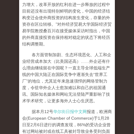
力增大，改革开放的红利在进一步释放的过程中
目前还没有出现特别鲜明的变化，中国的经济结
构变迁会使外商投资的结构发生变化，存量的外
资存在区位转移。”对外经济贸易大学国际经济贸
易学院教授桑百川在接受媒体采访时指出，中国
的外商直接投资在保持相对稳定的状态下将经历
结构调整期。
各方面管制加剧、生态环境恶化、人工和企
业经营成本加大（比美国还高）……外企还有什
么理由继续留在中国呢？一直主导全球低端生产
线的中国大陆正在国际竞争中逐渐失去“世界工
厂”的地位，尤其近年来急速强悍的网络管制力
度，令驻华外企人士愈加难以和自己的祖国通
讯、国际知名媒体和网站无法登陆严重影响了技
术学术研究，让更多海外人士心生厌恶。
据本月12号
华尔街日报中文网
报道，欧洲商
会(European Chamber of Commerce)于1月28
日至2月6日进行的调查发现，86%的受访企业曾
有过网站被封或在线工具被封导致业务受到负面