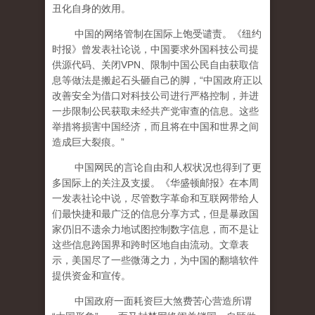
丑化自身的效用。
中国的网络管制在国际上饱受谴责。《纽约
时报》曾发表社论说，中国要求外国科技公司提
供源代码、关闭VPN、限制中国公民自由获取信
息等做法是搬起石头砸自己的脚，“中国政府正以
改善安全为借口对科技公司进行严格控制，并进
一步限制公民获取未经共产党审查的信息。这些
举措将损害中国经济，而且将在中国和世界之间
造成巨大裂痕。”
中国网民的言论自由和人权状况也得到了更
多国际上的关注及支援。《华盛顿邮报》在本周
一发表社论中说，尽管数字革命和互联网带给人
们最快捷和最广泛的信息分享方式，但是暴政国
家仍旧不遗余力地试图控制数字信息，而不是让
这些信息跨国界和跨时区地自由流动。文章表
示，美国尽了一些微薄之力，为中国的翻墙软件
提供资金和宣传。
中国政府一面耗资巨大煞费苦心营造所谓