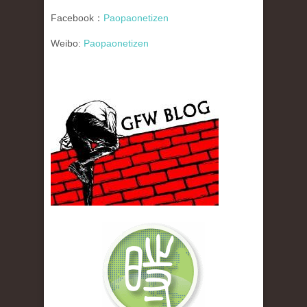
Facebook：
Paopaonetizen
Weibo:
Paopaonetizen
gfw_blog_small.jpg