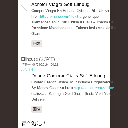
Acheter Viagra Soft Ellnoug
Compro Viagra En Espana Cytotec Pills Uk <a
href=
http://bmpha.com>levitra
generique
allemagne</a> Z Pak Online Il Cialis Aumenta La
Pressione Mycobacterium Tuberculosis Amoxicillin
Glam
回复
Ellincuse (未验证)
星期一, 06/03/2019 - 00:11
永久连接
Donde Comprar Cialis Soft Ellnoug
Cyotec Oregon Where To Purchase Progesterone
By Money Order <a href=
http://ac-hut.com>online
cialis</a> Kamagra Gold Side Effects Vast Viagra
Delivery
回复
冒个泡吧！