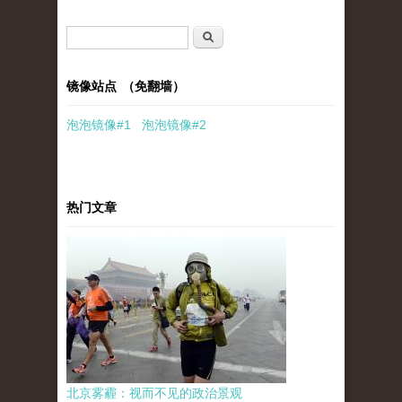
搜索表单
搜索
镜像站点 （免翻墙）
泡泡
镜像
#1
泡泡
镜像#2
热门文章
北京雾霾：视而不见的政治景观