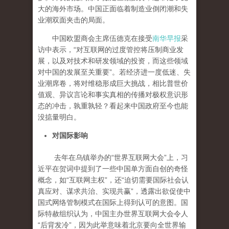
大的海外市场。中国正面临着制造业倒闭潮和失
业潮双面夹击的局面。
中国欧盟商会主席伍德克在接受
南华早报
采
访中表示，“对互联网的过度管控将压制商业发
展，以及对技术和研发领域的投资，而这些领域
对中国的发展至关重要”。若经济进一度低迷、失
业潮席卷，将对维稳形成巨大挑战，相比普世价
值观、异议言论和事实真相的传播对极权意识形
态的冲击，孰重孰轻？看起来中国政府至今也能
没掂量明白。
对国际影响
去年在乌镇举办的“世界互联网大会”上，习
近平在贺词中提到了一些中国单方面自创的奇怪
概念，如“互联网主权”，还“迫切需要国际社会认
真应对、谋求共治、实现共赢”，透露出欲促使中
国式网络管制模式在国际上得到认可的意图。国
际特赦组织认为，中国主办世界互联网大会令人
“后背发冷”，因为此举意味着北京要向全世界输