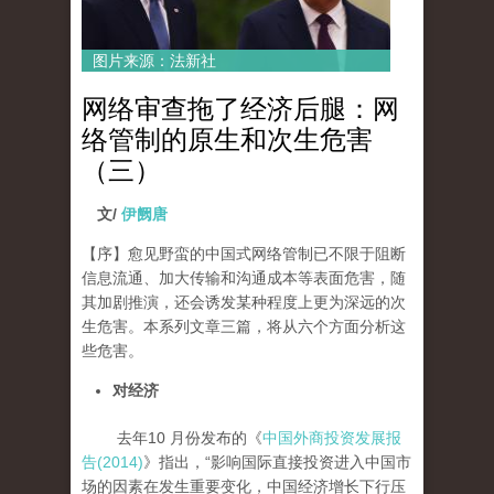
图片来源：法新社
网络审查拖了经济后腿：网
络管制的原生和次生危害
（三）
文/
伊阙唐
【序】愈见野蛮的中国式网络管制已不限于阻断
信息流通、加大传输和沟通成本等表面危害，随
其加剧推演，还会诱发某种程度上更为深远的次
生危害。本系列文章三篇，将从六个方面分析这
些危害。
对经济
去年10 月份发布的《
中国外商投资发展报
告(2014)
》指出，“影响国际直接投资进入中国市
场的因素在发生重要变化，中国经济增长下行压