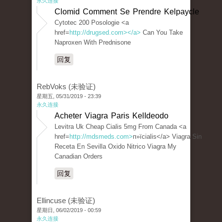
永久连接
Clomid Comment Se Prendre Kelpaycle
Cytotec 200 Posologie <a
href=
http://drugsed.com></a>
Can You Take
Naproxen With Prednisone
回复
RebVoks (未验证)
星期五, 05/31/2019 - 23:39
永久连接
Acheter Viagra Paris KelIdeodo
Levitra Uk Cheap Cialis 5mg From Canada <a
href=
http://mdsmeds.com>
п»їcialis</a> Viagra Sin
Receta En Sevilla Oxido Nitrico Viagra My
Canadian Orders
回复
Ellincuse (未验证)
星期日, 06/02/2019 - 00:59
永久连接