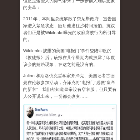
但正是这些人的勇气带来了一步步前人难以想象
的变革：
2011年，本阿里总统解散了突尼斯政府，宣告国
家进入紧急状态，随后他逃往沙特阿拉伯。抗议
者们正是被Wikileaks曝光的政府腐败行为所引导
的。
Wikileaks 披露的美国“电报门”事件登陆印度的
《教徒报》后，该报在几个星期内就披露了印度
议会的贿赂现象，在这之前是没有的。
Julian 和斯洛伐克哲学家齐泽克、美国记者古德
曼在伦敦参加活动，齐泽克将“电报门”必做“皇帝
的新衣”：我们都知道皇帝没有穿衣服，但只要有
人公开说出来，一切都会改变……