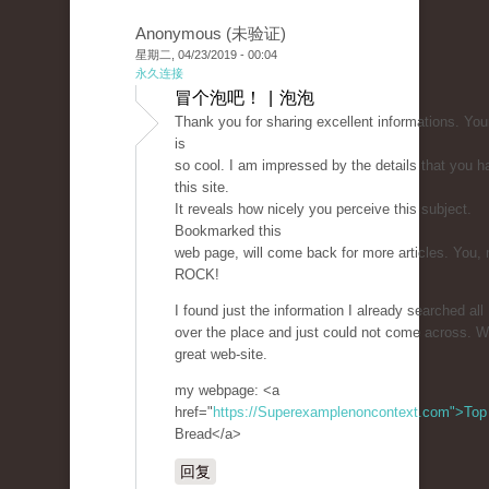
Anonymous (未验证)
星期二, 04/23/2019 - 00:04
永久连接
冒个泡吧！ | 泡泡
Thank you for sharing excellent informations. You
is
so cool. I am impressed by the details that you h
this site.
It reveals how nicely you perceive this subject.
Bookmarked this
web page, will come back for more articles. You, 
ROCK!
I found just the information I already searched all
over the place and just could not come across. W
great web-site.
my webpage: <a
href="
https://Superexamplenoncontext.com">Top
Bread</a>
回复