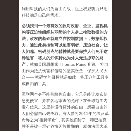
利用科技的人们为自由而战，阻止权威势力只用
科技满足自己的需求。
必须找到一个最有效的反对政府、企业、监视机
构等压迫性组织从弱势的个人身上榨取数据的方
法，政权的基础就建立在控制数据上，数据即权
力，通过此类控制可以迫害弱者、压迫社会、让
人闭嘴。密码朋克的精神就是要保护人们免于这
种迫害，将人的知识转化为外人无法掠夺的财
产
，
就如英国思想家 Thomas Paine 所说：将自
由作为抵抗伤害和侵略的坚实堡垒，保护人民大
众—— 密码学的目标就是如此，将压迫的工具变
成自由的工具。
互联网本身不能带给你自由，它只是能让发布信
息更便宜，并在各地审查的允许下在全球范围内
发布信息。这里并没有额外的自由，想要自由的
人们必需自己去争取。有人曾将2011年的埃及革
命称之为“推特革命”，其实他们错了，穆巴拉克
并不是被一群硅谷快闪族推翻的，就像法国大革