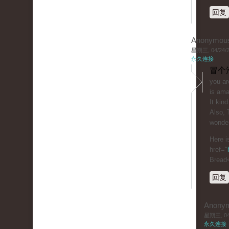
回复
Anonymou
星期三, 04/24/20
永久连接
冒个
you ar
is ama
It kind
Also, 
wonder
Here i
href="
Bread
回复
Anony
星期三, 04/
永久连接