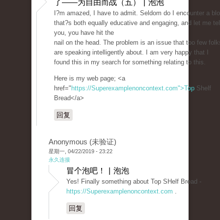
了——为自由而战（五） | 泡泡
I?m amazed, I have to admit. Seldom do I encounter a bl
that?s both equally educative and engaging, and let me tel
you, you have hit the
nail on the head. The problem is an issue that too few folk
are speaking intelligently about. I am very happy that I
found this in my search for something relating to this.
Here is my web page; <a
href="
https://Superexamplenoncontext.com">Top
Shelf
Bread</a>
回复
Anonymous (未验证)
星期一, 04/22/2019 - 23:22
永久连接
冒个泡吧！ | 泡泡
Yes! Finally something about Top SHelf Bread -
https://Superexamplenoncontext.com
.
回复