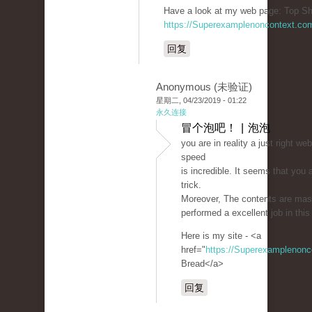
Have a look at my web page: Top Sh
https://Superexamplenoncontext.co
回复
Anonymous (未验证)
星期二, 04/23/2019 - 01:22
永久连接
冒个泡吧！ | 泡泡
you are in reality a just right w
speed
is incredible. It seems that you 
trick.
Moreover, The contents are mas
performed a excellent job in this
Here is my site - <a
href="
https://Superexamplenon
Bread</a>
回复