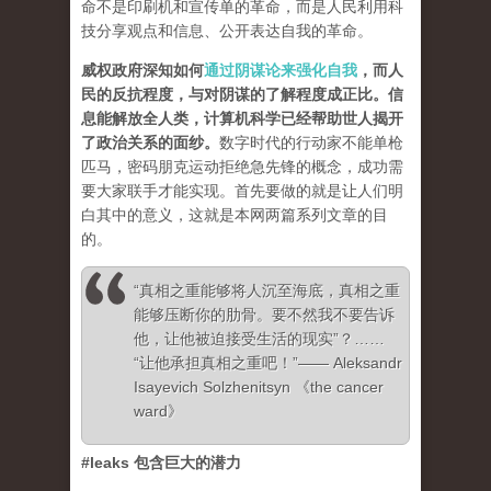
命不是印刷机和宣传单的革命，而是人民利用科
技分享观点和信息、公开表达自我的革命。
威权政府深知如何
通过阴谋论来强化自我
，而人
民的反抗程度，与对阴谋的了解程度成正比。信
息能解放全人类，计算机科学已经帮助世人揭开
了政治关系的面纱
。
数字时代的行动家不能单枪
匹马，密码朋克运动拒绝急先锋的概念，成功需
要大家联手才能实现。首先要做的就是让人们明
白其中的意义，这就是本网两篇系列文章的目
的。
“真相之重能够将人沉至海底，真相之重
能够压断你的肋骨。要不然我不要告诉
他，让他被迫接受生活的现实”？……
“让他承担真相之重吧！”—— Aleksandr
Isayevich Solzhenitsyn 《the cancer
ward》
#leaks 包含巨大的潜力