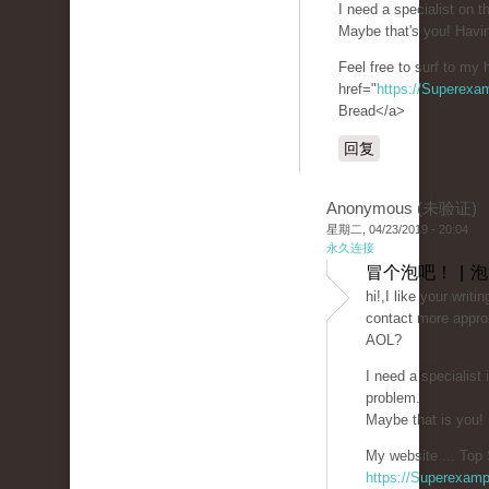
I need a specialist on 
Maybe that's you! Havin
Feel free to surf to my
href="
https://Superexa
Bread</a>
回复
Anonymous (未验证)
星期二, 04/23/2019 - 20:04
永久连接
冒个泡吧！ | 
hi!,I like your writi
contact more approx
AOL?
I need a specialist
problem.
Maybe that is you!
My website ... Top 
https://Superexam