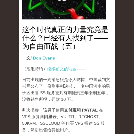
这个时代真正的力量究竟是
什么？已经有人找到了——
为自由而战（五）
文/
Don Evans
（泡泡特约）
继续前文的话题
——
日前出现的一则消息很是令人吃惊：中国裁判文
书网公布了一份刑事判决书，一名中国河南的男
子因出售 SS 服务被判有期徒刑三年缓刑五年，
没收销售所得，罚款 10 万。
判决书称，该男子使用
支付宝和 PAYPAL
在
VPS 服务商
阿里云
、VULTR、RFCHOST、
50KVM、SSCLOUD 等购买 VPS 搭建 SS 服
务，然后出售给其他用户。