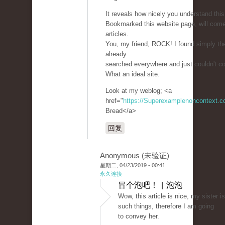
It reveals how nicely you understand this
Bookmarked this website page, will com
articles.
You, my friend, ROCK! I found simply the
already
searched everywhere and just couldn't c
What an ideal site.
Look at my weblog; <a
href="
https://Superexamplenoncontext.
Bread</a>
回复
Anonymous (未验证)
星期二, 04/23/2019 - 00:41
永久连接
冒个泡吧！ | 泡泡
Wow, this article is nice, my sister i
such things, therefore I am going
to convey her.