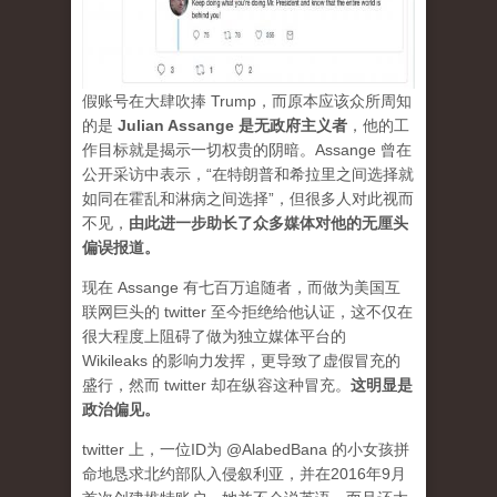
假账号在大肆吹捧 Trump，而原本应该众所周知
的是
Julian Assange 是无政府主义者
，他的工
作目标就是揭示一切权贵的阴暗。Assange 曾在
公开采访中表示，“在特朗普和希拉里之间选择就
如同在霍乱和淋病之间选择”，但很多人对此视而
不见，
由此进一步助长了众多媒体对他的无厘头
偏误报道。
现在 Assange 有七百万追随者，而做为美国互
联网巨头的 twitter 至今拒绝给他认证，这不仅在
很大程度上阻碍了做为独立媒体平台的
Wikileaks 的影响力发挥，更导致了虚假冒充的
盛行，然而 twitter 却在纵容这种冒充。
这明显是
政治偏见。
twitter 上，一位ID为 @AlabedBana 的小女孩拼
命地恳求北约部队入侵叙利亚，并在2016年9月