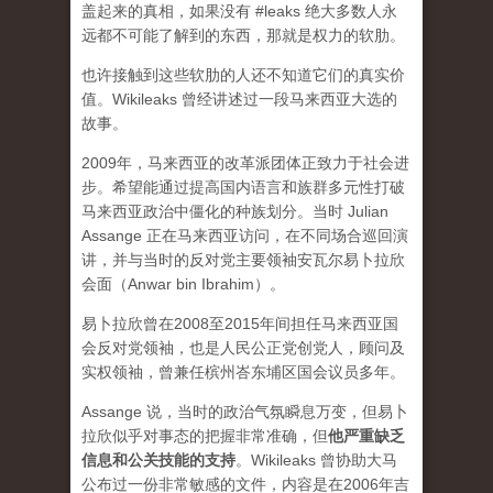
盖起来的真相，如果没有 #leaks 绝大多数人永
远都不可能了解到的东西，那就是权力的软肋。
也许接触到这些软肋的人还不知道它们的真实价
值。Wikileaks 曾经讲述过一段马来西亚大选的
故事。
2009年，马来西亚的改革派团体正致力于社会进
步。希望能通过提高国内语言和族群多元性打破
马来西亚政治中僵化的种族划分。当时 Julian
Assange 正在马来西亚访问，在不同场合巡回演
讲，并与当时的反对党主要领袖安瓦尔易卜拉欣
会面（Anwar bin Ibrahim）。
易卜拉欣曾在2008至2015年间担任马来西亚国
会反对党领袖，也是人民公正党创党人，顾问及
实权领袖，曾兼任槟州峇东埔区国会议员多年。
Assange 说，当时的政治气氛瞬息万变，但易卜
拉欣似乎对事态的把握非常准确，但
他严重缺乏
信息和公关技能的支持
。Wikileaks 曾协助大马
公布过一份非常敏感的文件，内容是在2006年吉