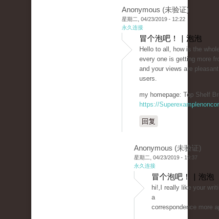
Anonymous (未验证)
星期二, 04/23/2019 - 12:22
永久连接
冒个泡吧！ | 泡泡
Hello to all, how is the whole
every one is getting more fr
and your views are pleasant
users.
my homepage: Top Shelf Br
https://Superexamplenonco
回复
Anonymous (未验证)
星期二, 04/23/2019 - 19:37
永久连接
冒个泡吧！ | 泡泡
hi!,I really like your wr
a
correspondence more a