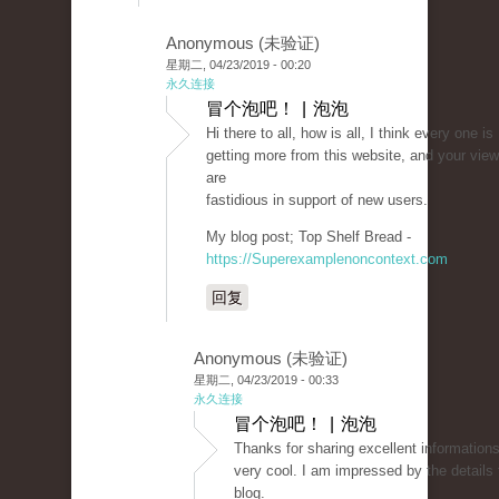
Anonymous (未验证)
星期二, 04/23/2019 - 00:20
永久连接
冒个泡吧！ | 泡泡
Hi there to all, how is all, I think every one is
getting more from this website, and your vie
are
fastidious in support of new users.
My blog post; Top Shelf Bread -
https://Superexamplenoncontext.com
回复
Anonymous (未验证)
星期二, 04/23/2019 - 00:33
永久连接
冒个泡吧！ | 泡泡
Thanks for sharing excellent informations
very cool. I am impressed by the details 
blog.