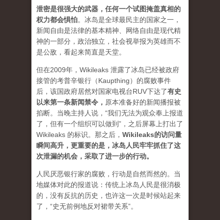
泄密是很强大的武器，任何一个试图掩盖真相的
权力都会惧怕
。
冰岛是全球最民主的国家之一，
新闻自由是法律的基本精神、网络自由是现代精
神的一部分，政治独立，社会视举报为英雄而不
是公敌，看起来简直是天堂。
但在2009年，Wikileaks 泄露了冰岛已经被政府
接管的考普辛银行（Kaupthing）的腐败事件
后，该国政府居然对国家电视台RUV下达了
有史
以来第一条新闻禁令
，
原本准备好的新闻播报被
掐断。当晚主持人说，“我们无法为观众奉上报道
了，但有一个组织可以做到”，之后屏幕上打出了
Wikileaks 的标识。那之后，
Wikileaks的访问量
瞬间高升，更重要的是，冰岛人民牢牢抓住了这
次泄漏的机会，采取了进一步的行动。
人民厌恶银行家的腐败，行动是自然而然的。当
地媒体对此的报道说：传统上冰岛人民是很消极
的，没有反抗的历史，也许这一次是时候站起来
了，“史无前例地反对裙带关系”。