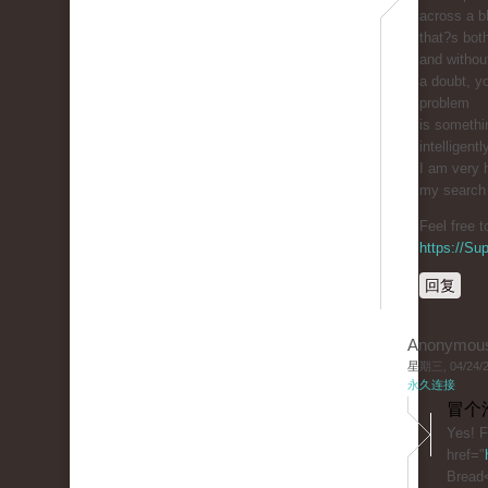
across a b
that?s bot
and withou
a doubt, yo
problem
is somethi
intelligentl
I am very 
my search f
Feel free 
https://S
回复
Anonymou
星期三, 04/24/20
永久连接
冒个
Yes! F
href="
Bread