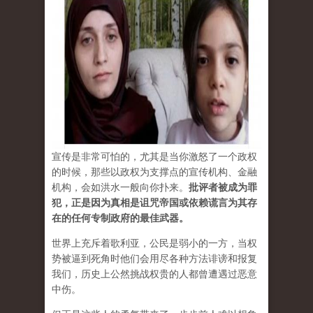
宣传是非常可怕的，尤其是当你激怒了一个政权
的时候，那些以政权为支撑点的宣传机构、金融
机构，会如洪水一般向你扑来。
批评者被成为罪
犯，正是因为真相是诅咒帝国或依赖谎言为其存
在的任何专制政府的最佳武器。
世界上充斥着歌利亚，公民是弱小的一方，当权
势被逼到死角时他们会用尽各种方法诽谤和报复
我们，历史上公然挑战权贵的人都曾遭遇过恶意
中伤。