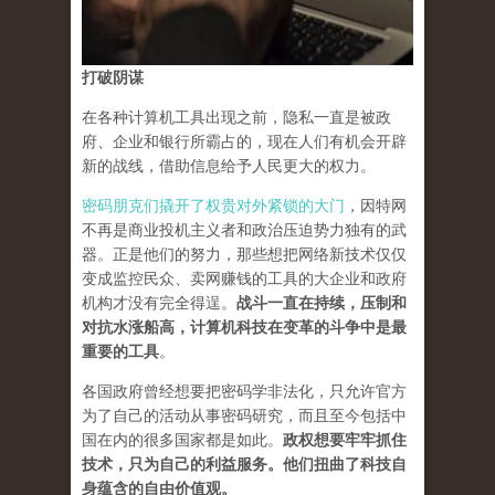
打破阴谋
在各种计算机工具出现之前，隐私一直是被政
府、企业和银行所霸占的，现在人们有机会开辟
新的战线，借助信息给予人民更大的权力。
密码朋克们撬开了权贵对外紧锁的大门
，因特网
不再是商业投机主义者和政治压迫势力独有的武
器。正是他们的努力，那些想把网络新技术仅仅
变成监控民众、卖网赚钱的工具的大企业和政府
机构才没有完全得逞。
战斗一直在持续，压制和
对抗水涨船高，计算机科技在变革的斗争中是最
重要的工具
。
各国政府曾经想要把密码学非法化，只允许官方
为了自己的活动从事密码研究，而且至今包括中
国在内的很多国家都是如此。
政权想要牢牢抓住
技术，只为自己的利益服务。他们扭曲了科技自
身蕴含的自由价值观。