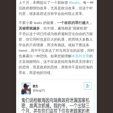
上个月，本网提出了一个新标签
#leaks
。每一种
旧政府都惧怕改革，尤其是政治改革，但这个时
代里，很多政府还没有学会如何阻止变革。
不要小看 leaks 的能量，
一个政权的罪行越大，
其秘密就越多
，在中国，遍地都是“国家机密”，
不否认这个词已经成为政府遏制言论自由的万能
胶，但它同时也是巨大的机遇，然而绝大多数人
学会的只有绕避，而没有挑战。就如下图这条
tweet，其中不仅表达了对当局言论的反驳，同时
也暴露出一种恐惧。如果您能理解
本系列文章
的
主旨就能明白，这不应该是桂民海和其支持者们
的恐惧，而是政府的恐惧，泄密并不是桂民海的
罪名，而是他的功绩。