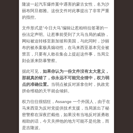
隆波一起汽车爆炸案中遇害的蒙古女性，名为沙
丽布阿旦都雅。这份文件对此事提出了非常严重
的指控。
文件形式是“今日大马”编辑让惹柏特拉签署的一
份法定声明。让惹事前受到了大马当局的威胁，
网站被迫转移至新加坡和美国，与此同时，沙丽
布的被杀案极具煽动性，在马来西亚基本完全被
禁言，只要有人敢在集会上提起这件事，当局立
刻会派来防暴警察。
据此可见，
如果你认为一份文件没有太大意义，
那就真的错了，你永远不可能完全猜中，权力弱
点的准确位置
。
当弱点被反对派拿住时，执政党
拼命维稳的天平就会倾斜。
权力往往很猖狂，Assange 一个外国人，由于在
马来西亚为反对党提供技术支援，当局派出了秘
密警察在深夜拦截他，如果没有当地反对派勇敢
相助的话，今天关押他的地方可能不是伦敦，而
是吉隆波。