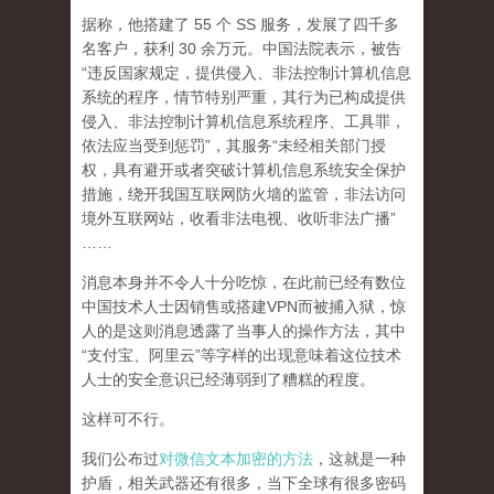
据称，他搭建了 55 个 SS 服务，发展了四千多
名客户，获利 30 余万元。中国法院表示，被告
“违反国家规定，提供侵入、非法控制计算机信息
系统的程序，情节特别严重，其行为已构成提供
侵入、非法控制计算机信息系统程序、工具罪，
依法应当受到惩罚”，其服务“未经相关部门授
权，具有避开或者突破计算机信息系统安全保护
措施，绕开我国互联网防火墙的监管，非法访问
境外互联网站，收看非法电视、收听非法广播”
……
消息本身并不令人十分吃惊，在此前已经有数位
中国技术人士因销售或搭建VPN而被捕入狱，惊
人的是这则消息透露了当事人的操作方法，其中
“支付宝、阿里云”等字样的出现意味着这位技术
人士的安全意识已经薄弱到了糟糕的程度。
这样可不行。
我们公布过
对微信文本加密的方法
，这就是一种
护盾，相关武器还有很多，当下全球有很多密码