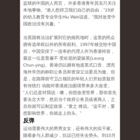
监狱的中国的人而言， 许多香港青年其实只关注
本地事物。“港人想捍卫我们自己的自由，”19岁
的幼儿教育专业学生Hiu Wah说道。“我对改变中
国政治没有兴趣。”
当英国将法治扩展到它的殖民地时，这里的民众
拥有选举权以外的所有权利。1997年移交给中国
后，中国安排了一连串的代理人作为香港特首，
最近一位是普遍不 受欢迎的梁振英(Leung
Chun-ying)。香港仍以拥有地道英式口音、漂亮
海外学历的称职公务员和资深立法委员为傲。但
是，在路障前守卫占领区的年轻人们开始质疑所
有传统行 动能对香港政治困境带来多大改变。
“人们总是对我说：噢，你想改变世界，那你首先
要去念大学，然后当个政府公务员或者商人，之
后你就可以制定政策，”黄之 锋说。“这不对，要
想影响世界，你就走上街头。”
反弹
运动需要伟大的男男女女，还有伟大的实干家。
随着参与人群减少，抗议已经失去势头。到10月