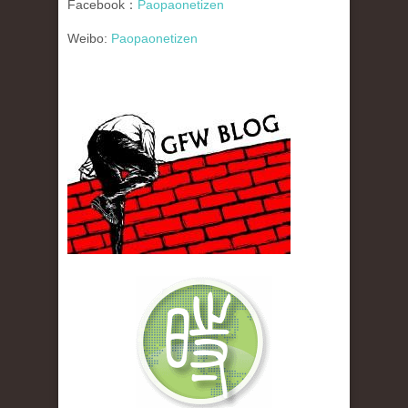
Facebook：
Paopaonetizen
Weibo:
Paopaonetizen
gfw_blog_small.jpg