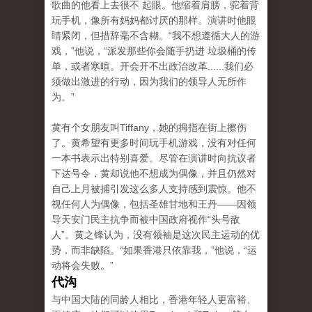
歌曲的他看上去很不 起眼。他缩着肩膀，驼着背
玩手机，像所有妈妈都讨厌的那样。演讲时他眼
睛紧闭，但措辞毫不含糊。“我不想遵循大人的游
戏，”他说，“派发那些你会随手扔进 垃圾桶的传
单，或者寒暄。开会开不出政治改革......我们必
须做出激进的行动，因为我们的领导人无所作
为。”
黄有个女朋友叫Tiffany，她的拇指在街上擦伤
了。黄希望有更多时间玩手机游戏，没有对任何
一本书表示出特别喜爱。尽管在演讲时向抗议者
下达号令，黄却说他不想成为偶像，并且仍然对
自己上月被捕引发这么多人支持感到震惊。他不
视任何人为偶像，包括圣雄甘地和王丹——因领
导天安门民主抗争而被中国政府视作“头号敌
人”。黄之锋认为，没有领袖是这次民主运动的优
势，而非缺陷。“如果香港只依靠我，”他说，“运
动将会失败。”
代沟
与中国大陆的同龄人相比，香港年轻人更富裕、