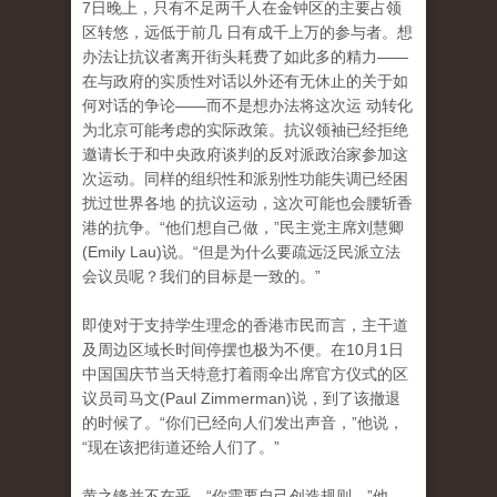
7日晚上，只有不足两千人在金钟区的主要占领
区转悠，远低于前几 日有成千上万的参与者。想
办法让抗议者离开街头耗费了如此多的精力——
在与政府的实质性对话以外还有无休止的关于如
何对话的争论——而不是想办法将这次运 动转化
为北京可能考虑的实际政策。抗议领袖已经拒绝
邀请长于和中央政府谈判的反对派政治家参加这
次运动。同样的组织性和派别性功能失调已经困
扰过世界各地 的抗议运动，这次可能也会腰斩香
港的抗争。“他们想自己做，”民主党主席刘慧卿
(Emily Lau)说。“但是为什么要疏远泛民派立法
会议员呢？我们的目标是一致的。”
即使对于支持学生理念的香港市民而言，主干道
及周边区域长时间停摆也极为不便。在10月1日
中国国庆节当天特意打着雨伞出席官方仪式的区
议员司马文(Paul Zimmerman)说，到了该撤退
的时候了。“你们已经向人们发出声音，”他说，
“现在该把街道还给人们了。”
黄之锋并不在乎。“你需要自己创造规则，”他