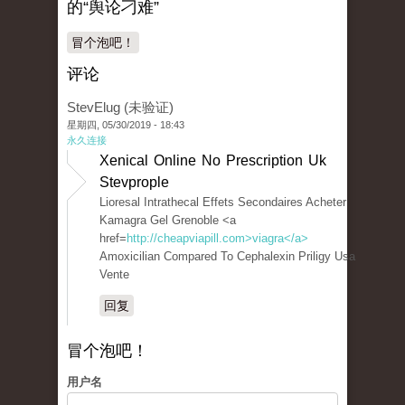
的“舆论刁难”
冒个泡吧！
评论
StevElug (未验证)
星期四, 05/30/2019 - 18:43
永久连接
Xenical Online No Prescription Uk
Stevprople
Lioresal Intrathecal Effets Secondaires Acheter
Kamagra Gel Grenoble <a
href=
http://cheapviapill.com>viagra</a>
Amoxicilian Compared To Cephalexin Priligy Usa
Vente
回复
冒个泡吧！
用户名