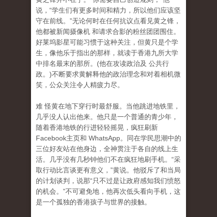
说，“学生们有更多时间和精力，所以他们应该坚
守在前线。”无论何时在任何抗议点看见黄之锋，
他都被新闻摄像机 和请求合影的粉丝团团围住。
好莱坞影星可能习惯于这种关注，但黄只是个学
生，像他乐于指出的那样，就读于香港九所大学
中排名最末的那所。(他在攻读政治及 公共行
政。)不断要求黄解释他的政治理念和对着相机微
笑，公众关注令人精疲力尽。
难 怪黄在地下穿行时最舒服。当他跳进地铁里，
几乎没人认出他来。他只是一个普通的青少年，
随着香港地铁的行进轻轻摇晃，疯狂刷新
Facebook主页和 WhatsApp。同在学民思潮中的
三位好友站在他身边，全神贯注于各自的线上生
活。几乎没有几秒钟他们不在疯狂地刷手机。“采
取行动比言谈更有意义，”黄说。他驳斥了和当局
的计划谈判，说那“只不过是让政府感知我们愤怒
的机会。”不可避免地，他再次低头看向手机，这
是一个孤独的香港孩子与世界的接触。