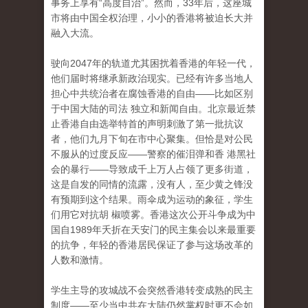
事务上享有“高度自治”。然而，33年后，这座城
市将由中国全权治理，小小的香港将被迫长大并
融入大流。
驶向2047年的轨道尤其困扰着香港的年轻一代，
他们届时将继承新政治现实。已经有许多当地人
担心中共统治者在腐蚀香港的自由——比如区别
于中国大陆的司法 独立和新闻自由。北京最近禁
止香港自由选举特首的声明刺激了第一批抗议
者，他们九月下旬在市中心聚集。但恰是对公民
不服从的过度反应——警察的催泪弹和香 港黑社
会的暴行——导致成千上万人占领了更多街道，
这是自发的同情的流露，没有人，至少黄之锋没
有预期到这个结果。雨伞成为运动的象征，学生
们用它对抗胡 椒喷雾。香港这次公开斗争成为中
国自1989年夭折在天安门的民主集会以来最重要
的抗争，年轻的香港居民保证了参与这场改革的
人数和激情。
学生主导的攻城战不会突然香港转变成熟的民主
制度——至少当中共在大陆仍然掌权时更不会如