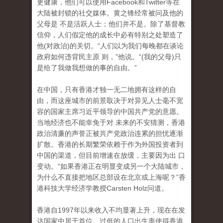
更健康，他们可以使用Facebook和Twitter等在
大陆被封锁的社交媒体。黄之锋经常被问及他的
父母是 不是活跃人士；他们并不是。除了基督教
信仰，人们假定他的成长中必有特别之处塑造了
他(对政治)的关切。“人们以为我们每晚都在谈论
政府如何违背民主原 则，”他说。“(我的父母)只
是给了我做我想做的事的自由。”
在中国，只有香港才独一无二地拥有这样的自
由，而这座城市的前景取决于对异见人士毫不宽
容的国家主席习近平领导的中国共产党的意愿。
当地经济也不能幸免于对 未来的不安猜测，香港
政治清廉的声誉正被共产党政治连累的担忧逐渐
扩散。香港的长期繁荣依赖于作为外国投资者到
中国的渠道，但目前增速在放缓，主要因为出 口
变动。“如果香港正在明显变成另一个大陆城市，
为什么不直接把地区总部设在北京或上海呢？”香
港科技大学经济学教授Carsten Holz问道。
香港自1997年以来收入不均显著上升，现在在发
达国家中居于首位。过低的人口出生率使得香港