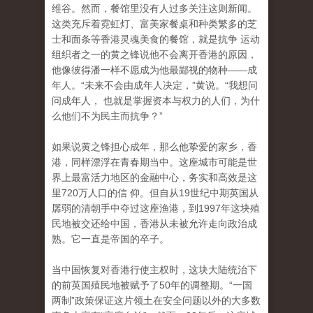
维谷。然而，餐馆里没有人过多关注这则新闻。
这类充斥着霓虹灯、富美家餐桌和种类繁多的芝
士和面条等香港灵魂美食的餐馆，就是抗争 运动
组织者之一的黄之锋说他不会离开香港的原因，
他像彼得潘一样不愿成为他最鄙视的物种——成
年人。“未来不会由成年人决定，”黄说。“我想问
问成年人， 也就是掌握资本与权力的人们，为什
么他们不为民主而抗争？”
如果说黄之锋担心成年，那么他挚爱的家乡，香
港，同样漂浮在青春期当中。这座城市可能是世
界上最富活力地区的金融中心，务实和高效是这
里720万人口的信 仰。但自从19世纪中期英国从
孱弱的清朝手中夺过这座渔港，到1997年这块殖
民地被交还给中国，香港从未被允许走向政治成
熟。它一直是帝国的卒子。
当中国恢复对香港行使主权时，这块大陆统治下
的前英国殖民地被赋予了50年的调整期。“一国
两制”政策保证这片领土在安全问题以外的大多数