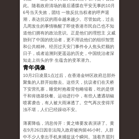
此。随着政府清场的最后通牒在平安无事的10月
6号当天失效，团结 一致反抗当权者的呼声退
潮，表达抗议的雨伞越来越少。尽管如此，过去
几周发生的事情唤醒了即使香港市民自己也不知
道他们拥有的政治意识。正是他们的理想主 义威
胁到了中国的统治者，更不用说他们的组织智慧
和公共精神。经历过天安门事件令人焦头烂额的
日子，或者追溯到更遥远的历史，中国统治者深
知走上街头的学 生蕴含的变革潜力。
青年偶像
10月2日凌晨1点过后，在香港金钟区政府总部外
聚集的人群开始散去。这些天，抗议者们在天桥
下安营扎寨，睡觉时抱着背包蜷缩着，吃的是饼
干和肯德基快餐。运动进行中，有些人遭遇胡椒
喷雾袭击，有人被大雨淋透了。空气再次变得浑
浊不堪，人们已经躁动不安。
薄雾降临，消息传开：黄之锋要发表演讲了。黄
在9月26日因非法闯入政府被拘留46小时。人群
中不少人拿出手机来捕捉这个瞬间。顶着齐眉刘