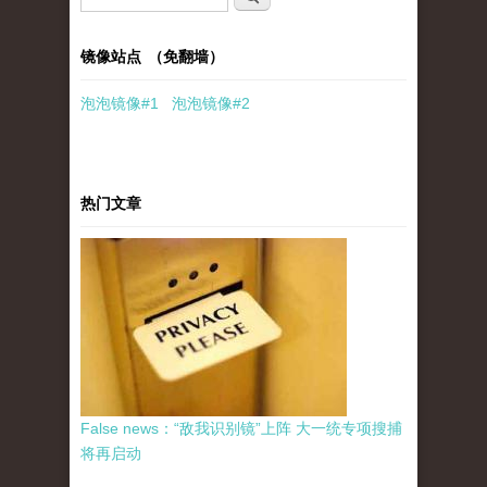
镜像站点 （免翻墙）
泡泡
镜像
#1
泡泡
镜像#2
热门文章
False news：“敌我识别镜”上阵 大一统专项搜捕
将再启动