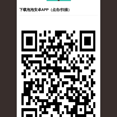
下载泡泡安卓APP（点击/扫描）