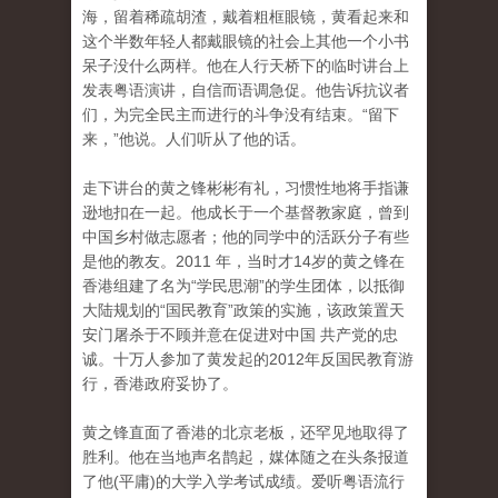
海，留着稀疏胡渣，戴着粗框眼镜，黄看起来和
这个半数年轻人都戴眼镜的社会上其他一个小书
呆子没什么两样。他在人行天桥下的临时讲台上
发表粤语演讲，自信而语调急促。他告诉抗议者
们，为完全民主而进行的斗争没有结束。“留下
来，”他说。人们听从了他的话。
走下讲台的黄之锋彬彬有礼，习惯性地将手指谦
逊地扣在一起。他成长于一个基督教家庭，曾到
中国乡村做志愿者；他的同学中的活跃分子有些
是他的教友。2011 年，当时才14岁的黄之锋在
香港组建了名为“学民思潮”的学生团体，以抵御
大陆规划的“国民教育”政策的实施，该政策置天
安门屠杀于不顾并意在促进对中国 共产党的忠
诚。十万人参加了黄发起的2012年反国民教育游
行，香港政府妥协了。
黄之锋直面了香港的北京老板，还罕见地取得了
胜利。他在当地声名鹊起，媒体随之在头条报道
了他(平庸)的大学入学考试成绩。爱听粤语流行