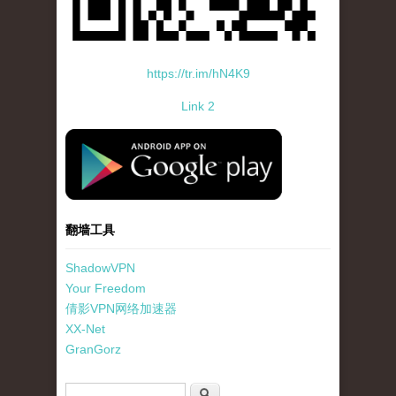
https://tr.im/hN4K9
Link 2
standard-icon-googleplay-app-store.png
翻墙工具
ShadowVPN
Your Freedom
倩影VPN网络加速器
XX-Net
GranGorz
搜索表单
搜索