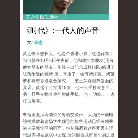
黄之峰 图/法新社
《时代》:一代人的声音
文/
译志
黄之锋不想长大。他是个香港小孩，这也解释了
为何就在10月6日午夜前，他和他的女朋友(还有
他女朋友的朋友，年轻人出门总成群结队)躲进了
旺角附近的烧烤 店，享用了一顿有烤洋葱、烤菠
萝和典型香港混合菜式——芝士蒜蓉焗鸡蛋面的
宴席。黄这个月将满18岁，他一只手抄着意面，
另一只手在翻查他的智能手机。他 一边吃，一边
狂击屏幕。
餐馆里充斥着嘈杂的粤语交谈声。头顶的一架电
视机播放着这场学生领导的抗争运动已经占领香
港主要商业区的画面，特别强调着这座受民主理
想滋养却被威权中国统 治的混合城市目前的进退