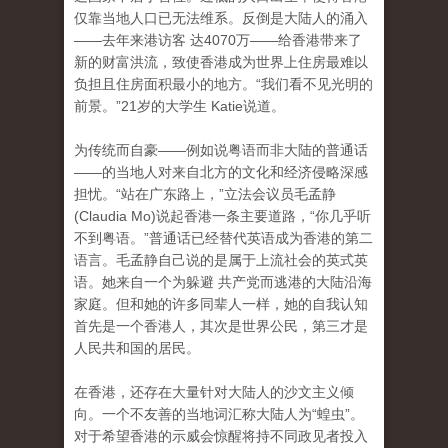
仅靠当地人口已无法维系。反倒是大陆人的涌入
——去年来港访客 达4070万——给香港带来了
新的财富洪流，致使香港成为世界上住房最难以
负担且住房面积最小的地方。“我们看不见光明的
前景。”21岁的大学生 Katie说道。
为传统而自豪——例如说粤语而非大陆的普通话
——的当地人对来自北方的文化和经济侵略深感
担忧。“站在广东路上，”立法会议员毛孟静
(Claudia Mo)说起香港一条主要道路，“你几乎听
不到粤语。”普通话已经替代英语成为香港的第二
语言。毛孟静自己说的是属于上流社会的英式英
语。她来自一个为躲避 共产党而逃港的大陆沿海
家庭。但和她的许多同辈人一样，她的自我认知
首先是一个香港人，其次是世界公民，第三才是
人民共和国的居民。
在香港，还存在大量针对大陆人的沙文主义倾
向。一个不友善的当地词汇称大陆人为“蝗虫”。
对于希望香港的示威会惊醒将持不同政见者投入