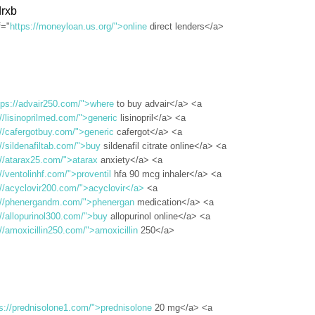
rxb
f="
https://moneyloan.us.org/">online
direct lenders</a>
tps://advair250.com/">where
to buy advair</a> <a
://lisinoprilmed.com/">generic
lisinopril</a> <a
://cafergotbuy.com/">generic
cafergot</a> <a
://sildenafiltab.com/">buy
sildenafil citrate online</a> <a
://atarax25.com/">atarax
anxiety</a> <a
//ventolinhf.com/">proventil
hfa 90 mcg inhaler</a> <a
://acyclovir200.com/">acyclovir</a>
<a
://phenergandm.com/">phenergan
medication</a> <a
://allopurinol300.com/">buy
allopurinol online</a> <a
://amoxicillin250.com/">amoxicillin
250</a>
s://prednisolone1.com/">prednisolone
20 mg</a> <a