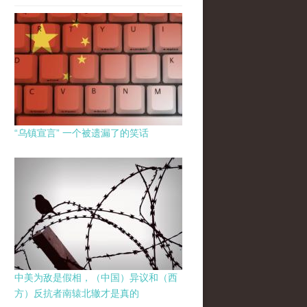
“乌镇宣言” 一个被遗漏了的笑话
中美为敌是假相，（中国）异议和（西
方）反抗者南辕北辙才是真的