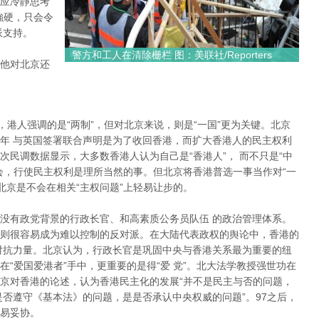
应冷靜思考
強硬，只会令
派支持。
警方和工人在清除栅栏 图：美联社/Reporters
他对北京还
”，港人强调的是“两制”，但对北京来说，则是“一国”更为关键。北京
年 与英国签署联合声明是为了收回香港，而扩大香港人的民主权利
民调数据显示，大多数香港人认为自己是“香港人”， 而不只是“中
会，行使民主权利是理所当然的事。但北京将香港普选一事当作对“一
北京是不会在相关“主权问题”上轻易让步的。
没有政党背景的行政长官、和高素质公务员队伍 的政治管理体系。
则很容易成为难以控制的反对派。在大陆代表政权的舆论中，香港的
对抗力量。北京认为，行政长官是巩固中央与香港关系最为重要的纽
“爱国爱港者”手中，更重要的是得“爱 党”。北大法学教授强世功在
京对香港的论述，认为香港民主化的发展“并不是民主与否的问题，
是否遵守《基本法》的问题，是是否承认中央权威的问题”。97之后，
易妥协。