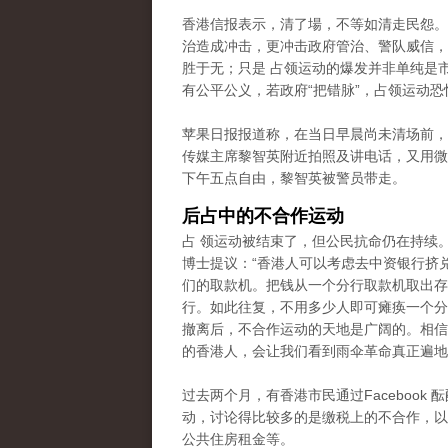
香港信报表示，清了場，不等如清走民怨。
治造成冲击，更冲击政府管治、警队威信，
胜于无；只是 占领运动的爆发并非单纯是
有公平公义，若政府“把错脉”，占领运动恐
苹果日报报道称，在当日早晨尚未清场前，
传媒主席黎智英附近拍照及讲电话，又用微
下午五点自由，黎智英被警员带走。
后占中的不合作运动
占 领运动被结束了，但公民抗命仍在持续
博士提议：“香港人可以考虑去中资银行挤
们的取款机。把钱从一个分行取款机取出存
行。如此往复，不用多少人即可瘫痪一个分
撤离后，不合作运动的天地是广阔的。相信
的香港人，会让我们看到雨伞革命真正遍地
过去两个月，有香港市民通过Facebook 
动，讨论得比较多的是缴税上的不合作
，以
公共住房租金等。