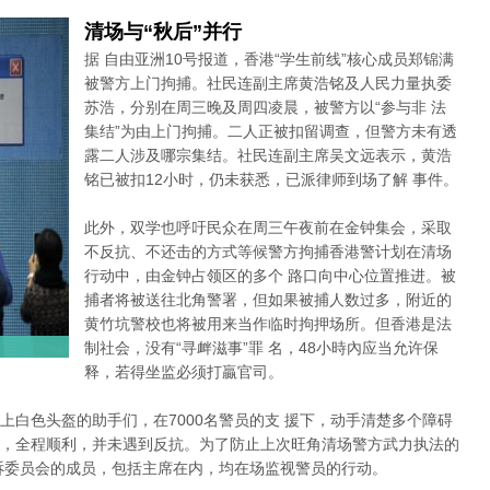
清场与“秋后”并行
据 自由亚洲10号报道，香港“学生前线”核心成员郑锦满
被警方上门拘捕。社民连副主席黄浩铭及人民力量执委
苏浩，分别在周三晚及周四凌晨，被警方以“参与非 法
集结”为由上门拘捕。二人正被扣留调查，但警方未有透
露二人涉及哪宗集结。社民连副主席吴文远表示，黄浩
铭已被扣12小时，仍未获悉，已派律师到场了解 事件。
此外，双学也呼吁民众在周三午夜前在金钟集会，采取
不反抗、不还击的方式等候警方拘捕香港警计划在清场
行动中，由金钟占领区的多个 路口向中心位置推进。被
捕者将被送往北角警署，但如果被捕人数过多，附近的
黄竹坑警校也将被用来当作临时拘押场所。但香港是法
制社会，没有“寻衅滋事”罪 名，48小時內应当允许保
释，若得坐监必须打贏官司。
上白色头盔的助手们，在7000名警员的支 援下，动手清楚多个障碍
，全程顺利，并未遇到反抗。为了防止上次旺角清场警方武力执法的
诉委员会的成员，包括主席在内，均在场监视警员的行动。