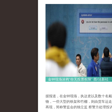
金钟现场涂鸦“你无投票权限” 图/法新社
据报道，在金钟现场，执达吏以及数十名戴
物，一些大型的铁架和竹棚，则由货车运走
再现，简称警监会的独立监 察警方处理投