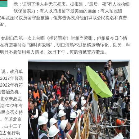
示：证明了港人并无忘初衷。据报道，“最后一夜”有人收拾细
软保留实力；有人以扫描留下最美丽的画面；有人拍照留
双学及泛民议员留守至被捕，但亦告诉政府他们爭取公民提名和真普
k”。
，她指自己第一次上台唱《撑起雨伞》时相当紧张，但相反今日心情
在有需要时会 “随时再返嚟”，明日清场不过是將运动转化，以另一种
明日不要使用暴力清场。次日下午，何韵诗被警方带走。
 说，政府单
017年普选
022年有符
的管治危机，
北京未必愿
2022年有
市民会否支持
。但若北京
，占中三子
在占领行动