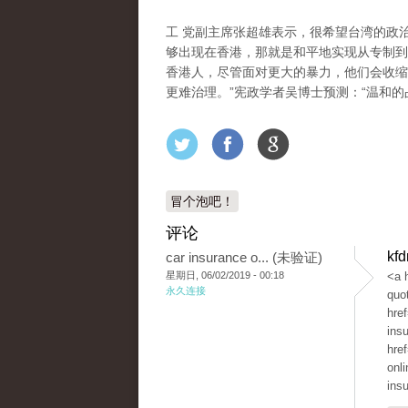
工 党副主席张超雄表示，很希望台湾的政
够出现在香港，那就是和平地实现从专制到
香港人，尽管面对更大的暴力，他们会收缩
更难治理。”宪政学者吴博士预测：“温和的
冒个泡吧！
评论
kf
car insurance o... (未验证)
星期日, 06/02/2019 - 00:18
<a 
永久连接
quo
hre
ins
hre
onl
ins