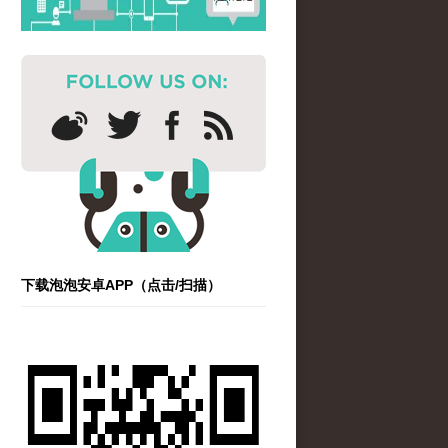
下载泡泡安卓APP（点击/扫描）