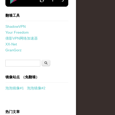
翻墙工具
ShadowVPN
Your Freedom
倩影VPN网络加速器
XX-Net
GranGorz
搜索表单
搜索
镜像站点 （免翻墙）
泡泡
镜像
#1
泡泡
镜像#2
热门文章