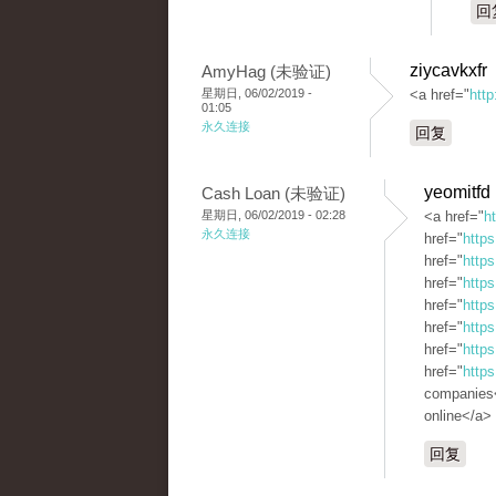
回
ziycavkxfr
AmyHag (未验证)
星期日, 06/02/2019 -
<a href="
http
01:05
永久连接
回复
yeomitfd
Cash Loan (未验证)
星期日, 06/02/2019 - 02:28
<a href="
h
永久连接
href="
https
href="
http
href="
https
href="
https
href="
http
href="
https
href="
https
companies<
online</a>
回复