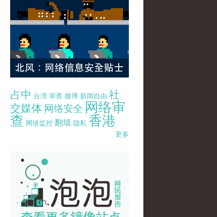
占中
社
台湾
审查
微博
新闻自由
网络审
交媒体
网络安全
查
香港
翻墙
网络监控
隐私
更多
pao-pao-banner-mirror-site-120814.jpg