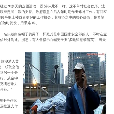
经过70多天的占领运动，香 港从此不一样。这不单对社会秩序、法
以至泛民主派的支持。政府愿意在后占领时期作出修补工作，有回应
市民爭取上楼或者更好的工作机会，其核心之中的核心价值，是希望
怕随时复发，后果难 料。
一名头戴白色帽子的男子，怀疑其是中国国家安全部的人，不时在壹
信对外沟通。据悉，有人曾指示白帽男子要“多啲留意黎智英”。当天
。旅澳港人黄
兑，或取空他
到另一个分
行。从金钟
充满想象力
开花。”
酝酿不合作运
及推迟支付