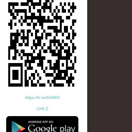
https://tr.im/hN4K9
Link 2
standard-icon-googleplay-app-store.png