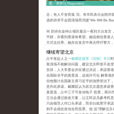
图：美联社/Reporters
念；有人不舍而落 泪。有市民表示会陪伴
选的诉求不会因清场而消逝“We Will Be Bac
何 韵诗在金钟占领区最后一夜到大台发言
平靜，亦看到香港有希望。她说相信香港人
方式去抗爭。她亦在发言中再次呼吁警方，
继续寄望北京
占中发起人之一
戴耀廷接受《信报》专访
时
靠清场不能解決问题，建议北京即使不改变2
安排，人大常委会亦应通过决议，承諾香港2
合国际水平的真普选，这或许可化 解香港
但他预计在国家主席习近平的強势管治下，
意作此承诺。戴耀廷认为若北京愿意承诺香港
真普选，占中三子可发动电子 投票，再问
立法会通过政改方案，让泛民议员參考民意
只由领导人作口头承诺，而非白紙黑字承諾
则不会就此发动全民投票。他 说“理解北京