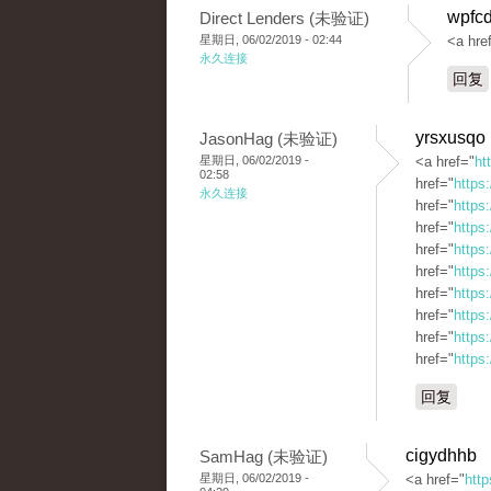
wpfcd
Direct Lenders (未验证)
星期日, 06/02/2019 - 02:44
<a hre
永久连接
回复
yrsxusqo
JasonHag (未验证)
星期日, 06/02/2019 -
<a href="
ht
02:58
href="
https
永久连接
href="
https
href="
https
href="
https
href="
https:
href="
https
href="
https
href="
https
href="
https
回复
cigydhhb
SamHag (未验证)
星期日, 06/02/2019 -
<a href="
http