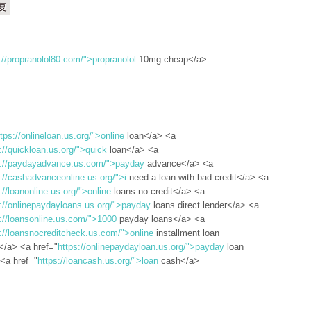
复
://propranolol80.com/">propranolol
10mg cheap</a>
ttps://onlineloan.us.org/">online
loan</a> <a
://quickloan.us.org/">quick
loan</a> <a
s://paydayadvance.us.com/">payday
advance</a> <a
://cashadvanceonline.us.org/">i
need a loan with bad credit</a> <a
://loanonline.us.org/">online
loans no credit</a> <a
s://onlinepaydayloans.us.org/">payday
loans direct lender</a> <a
://loansonline.us.com/">1000
payday loans</a> <a
://loansnocreditcheck.us.com/">online
installment loan
/a> <a href="
https://onlinepaydayloan.us.org/">payday
loan
 <a href="
https://loancash.us.org/">loan
cash</a>