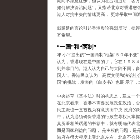
期间不愿意让步，但认为在占领过后，各方
如何解決管治问题”，又指若北京对香港愈
港人对抗中央的情緒更高， 更难爭取中间
戴耀延的言论引起香港舆论强烈反驳，批评
寄希望。
“一国”和“两制”
邓 小平提出的“一国两制”框架“５０年不变
认为，香港现在是中国的了，它在１９８４
则并非目的。港人认为自己与大陆不同，多次
国人”。香港民众认为，高度文明和法治社
国”的挑战，发表的《白皮书》也展 示了，
中央起草《基本法》时的构思是，建立一个
在北京看来，香港不需要发展政党政治，否
民主派也一直被视为有意抗衡中央 政府的
带，认为必须确保香港的行政主导权只掌握在
其所著相关话题的书籍中，就有明确代表北
而是国家利益的问题， 是主权的问题，是
港府在很大程度上受北京左右，北京不会轻