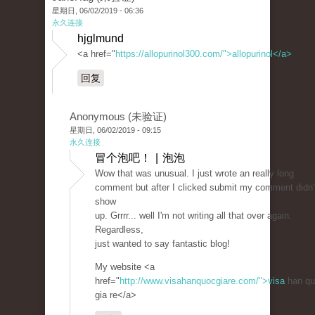
星期日, 06/02/2019 - 06:36
永久连接
hjglmund
<a href="
https://allopurinol300.com/">allopurinol</a>
回复
Anonymous (未验证)
星期日, 06/02/2019 - 09:15
永久连接
冒个泡吧！ | 泡泡
Wow that was unusual. I just wrote an really long
comment but after I clicked submit my comment didn'
show
up. Grrrr... well I'm not writing all that over again.
Regardless,
just wanted to say fantastic blog!
My website <a
href="
http://www.visahanquocgiare.com/">visa
han qu
gia re</a>