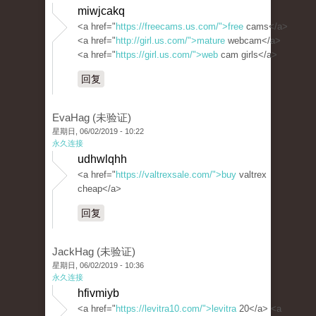
miwjcakq
<a href="
https://freecams.us.com/">free
cams</a>
<a href="
http://girl.us.com/">mature
webcam</a>
<a href="
https://girl.us.com/">web
cam girls</a>
回复
EvaHag (未验证)
星期日, 06/02/2019 - 10:22
永久连接
udhwlqhh
<a href="
https://valtrexsale.com/">buy
valtrex
cheap</a>
回复
JackHag (未验证)
星期日, 06/02/2019 - 10:36
永久连接
hfivmiyb
<a href="
https://levitra10.com/">levitra
20</a> <a