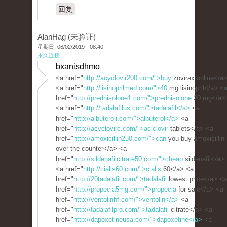
回复
AlanHag (未验证)
星期日, 06/02/2019 - 08:40
永久连接
bxanisdhmo
<a href="
http://acyclovir200.com/">buy
zovirax online</a
<a href="
http://lisinoprilmed.com/">40
mg lisinopril</a> <
href="
http://prednisolone1.com/">prednisolone
20 mg</a>
<a href="
http://tadalafilus.com/">tadalafil</a>
<a
href="
http://albuteroli.com/">albuterol</a>
<a
href="
http://acyclovirc.com/">aciclovir
tablets</a> <a
href="
http://amoxicillin250.com/">can
you buy amoxicillin
over the counter</a> <a
href="
http://sildenafilcitrate50.com/">cheap
sildenafil</a>
<a href="
http://cialis60.com/">cialis
60</a> <a
href="
http://20tadalafil.com/">tadalafil
lowest price</a> <a
href="
http://propecia5mg.com/">propecia
for sale</a> <a
href="
http://ventolinhf.com/">ventolin</a>
<a
href="
http://tadalafilpro.com/">tadalafil
citrate</a> <a
href="
http://dapoxetineusa.com/">dapoxetine</a>
<a