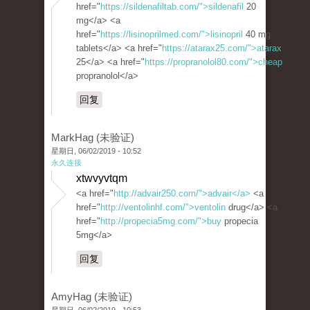
href="
https://sildenafiltab.com/">sildenafil
20
mg</a> <a
href="
https://lisinoprilmed.com/">lisinopril
40 mg
tablets</a> <a href="
https://atarax25.com/">atarax
25</a> <a href="
https://propranolol80.com/">cheap
propranolol</a>
回复
MarkHag (未验证)
星期日, 06/02/2019 - 10:52
永久连接
xtwvyvtqm
<a href="
http://advair250.com/">advair</a>
<a
href="
http://ventolinhf.com/">ventolin
drug</a> <a
href="
http://propecia5mg.com/">buy
propecia
5mg</a>
回复
AmyHag (未验证)