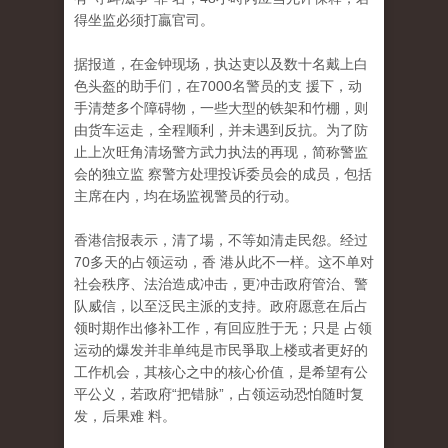
得坐监必须打贏官司。
据报道，在金钟现场，执达吏以及数十名戴上白
色头盔的助手们，在7000名警员的支 援下，动
手清楚多个障碍物，一些大型的铁架和竹棚，则
由货车运走，全程顺利，并未遇到反抗。为了防
止上次旺角清场警方武力执法的再现，简称警监
会的独立监 察警方处理投诉委员会的成员，包括
主席在内，均在场监视警员的行动。
香港信报表示，清了場，不等如清走民怨。经过
70多天的占领运动，香 港从此不一样。这不单对
社会秩序、法治造成冲击，更冲击政府管治、警
队威信，以至泛民主派的支持。政府愿意在后占
领时期作出修补工作，有回应胜于无；只是 占领
运动的爆发并非单纯是市民爭取上楼或者更好的
工作机会，其核心之中的核心价值，是希望有公
平公义，若政府“把错脉”，占领运动恐怕随时复
发，后果难 料。