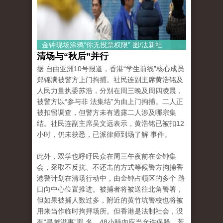
金钟现场涂鸦“你无投票权限” 图/法新社
清场与“秋后”并行
据 自由亚洲10号报道，香港“学生前线”核心成员
郑锦满被警方上门拘捕。社民连副主席黄浩铭及
人民力量执委苏浩，分别在周三晚及周四凌晨，
被警方以“参与非 法集结”为由上门拘捕。二人正
被扣留调查，但警方未有透露二人涉及哪宗集
结。社民连副主席吴文远表示，黄浩铭已被扣12
小时，仍未获悉，已派律师到场了解 事件。
此外，双学也呼吁民众在周三午夜前在金钟集
会，采取不反抗、不还击的方式等候警方拘捕香
港警计划在清场行动中，由金钟占领区的多个 路
口向中心位置推进。被捕者将被送往北角警署，
但如果被捕人数过多，附近的黄竹坑警校也将被
用来当作临时拘押场所。但香港是法制社会，没
有“寻衅滋事”罪 名，48小時內应当允许保释，若