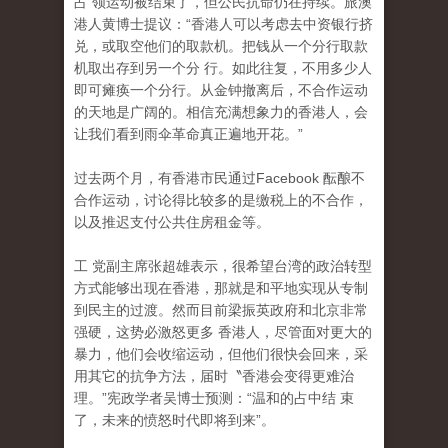
占 领运动被结束了，但公民抗命仍在持续。旅澳
港人黄博士提议：“香港人可以考虑去中资银行挤
兑，或取空他们的取款机。把钱从一个分行取款
机取出存到另一个分 行。如此往复，不用多少人
即可瘫痪一个分行。从金钟撤离后，不合作运动
的天地是广阔的。相信充满想象力的香港人，会
让我们看到雨伞革命真正遍地开花。”
过去两个月，有香港市民通过Facebook 酝酿不
合作运动，讨论得比较多的是缴税上的不合作
，
以及推迟支付公共住房租金等。
工 党副主席张超雄表示，很希望台湾的政治转型
方式能够出现在香港，那就是和平地实现从专制
到民主的过渡。然而目前梁振英政府和北京非常
强硬，这势必激怒更多 香港人，尽管面对更大的
暴力，他们会收缩运动，但他们很快会回来，采
用其它的抗争方法，届时〝香港会变得更难治
理。”宪政学者吴博士预测：“温和的占中结 束
了，未来的愤怒时代即将到来”。