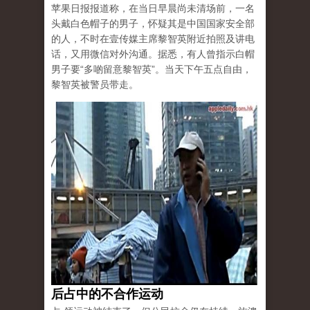
苹果日报报道称，在当日早晨尚未清场前，一名
头戴白色帽子的男子，怀疑其是中国国家安全部
的人，不时在壹传媒主席黎智英附近拍照及讲电
话，又用微信对外沟通。据悉，有人曾指示白帽
男子要“多啲留意黎智英”。当天下午五点自由，
黎智英被警员带走。
后占中的不合作运动