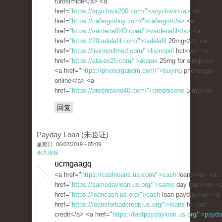
furosimide</a> <a
href="
https://acyclovir200.com/">acyclovir</a>
<a
href="
https://cafergotbuy.com/">cafergot</a>
<a
href="
https://vardenafil40.com/">vardenafil</a>
<a
href="
https://20tadalafil.com/">tadalafil
20mg</a> <a
href="
https://lisinoprilmed.com/">lisinopril
hct</a> <a
href="
https://atarax25.com/">atarax
25mg for sleep</a>
<a href="
https://phenergandm.com/">buying
phenergan
online</a> <a
href="
https://prednisone40.com/">prednisone
5 mg</a>
回复
Payday Loan (未验证)
星期日, 06/02/2019 - 05:09
永久连接
ucmgaagq
<a href="
https://cashloans.us.com/">cash
loans</a> <a
href="
https://samedayloan.us.org/">same
day loan</a> <
href="
https://loancash.us.org/">cash
loan payday</a> <a
href="
https://loansforbadcredit.us.org/">loans
for bad
credit</a> <a href="
https://fastpaydayloan.us.org/">payd