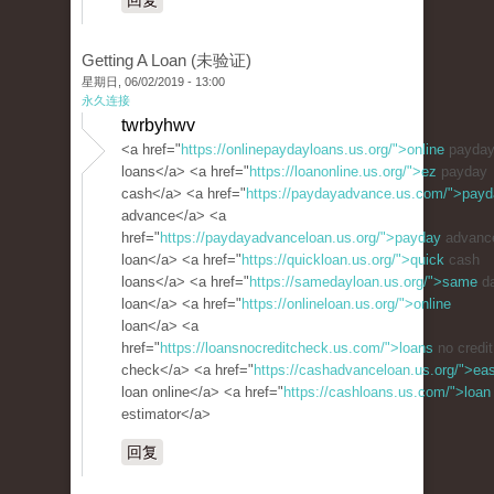
回复
Getting A Loan (未验证)
星期日, 06/02/2019 - 13:00
永久连接
twrbyhwv
<a href="
https://onlinepaydayloans.us.org/">online
payda
loans</a> <a href="
https://loanonline.us.org/">ez
payday
cash</a> <a href="
https://paydayadvance.us.com/">pay
advance</a> <a
href="
https://paydayadvanceloan.us.org/">payday
advanc
loan</a> <a href="
https://quickloan.us.org/">quick
cash
loans</a> <a href="
https://samedayloan.us.org/">same
d
loan</a> <a href="
https://onlineloan.us.org/">online
loan</a> <a
href="
https://loansnocreditcheck.us.com/">loans
no credit
check</a> <a href="
https://cashadvanceloan.us.org/">ea
loan online</a> <a href="
https://cashloans.us.com/">loan
estimator</a>
回复