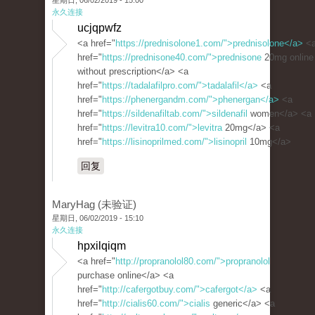
星期日, 06/02/2019 - 15:00
永久连接
ucjqpwfz
<a href="
https://prednisolone1.com/">prednisolone</a>
<
href="
https://prednisone40.com/">prednisone
20mg online
without prescription</a> <a
href="
https://tadalafilpro.com/">tadalafil</a>
<a
href="
https://phenergandm.com/">phenergan</a>
<a
href="
https://sildenafiltab.com/">sildenafil
women</a> <a
href="
https://levitra10.com/">levitra
20mg</a> <a
href="
https://lisinoprilmed.com/">lisinopril
10mg</a>
回复
MaryHag (未验证)
星期日, 06/02/2019 - 15:10
永久连接
hpxilqiqm
<a href="
http://propranolol80.com/">propranolol
purchase online</a> <a
href="
http://cafergotbuy.com/">cafergot</a>
<a
href="
http://cialis60.com/">cialis
generic</a> <a