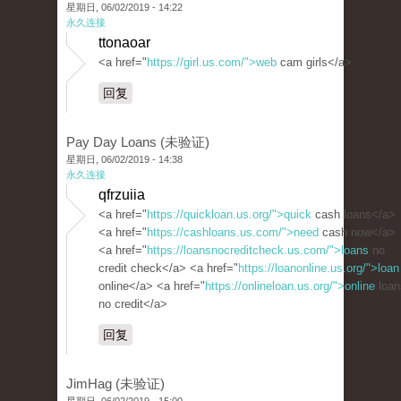
星期日, 06/02/2019 - 14:22
永久连接
ttonaoar
<a href="
https://girl.us.com/">web
cam girls</a>
回复
Pay Day Loans (未验证)
星期日, 06/02/2019 - 14:38
永久连接
qfrzuiia
<a href="
https://quickloan.us.org/">quick
cash loans</a>
<a href="
https://cashloans.us.com/">need
cash now</a>
<a href="
https://loansnocreditcheck.us.com/">loans
no
credit check</a> <a href="
https://loanonline.us.org/">loan
online</a> <a href="
https://onlineloan.us.org/">online
loan
no credit</a>
回复
JimHag (未验证)