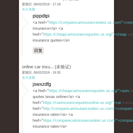
星期日, 06/02/2019 - 17:18
永久连接
pippdtpi
<a href="
https://comparecarinsurancerates.us.com/">com
insurance</a> <a
href="
https://cheapcarinsurancequotes.us.org/">cheap
aut
insurance quotes</a>
回复
online car insu... (未验证)
星期日, 06/02/2019 - 19:35
永久连接
jswxzdfg
<a href="
https://cheapcarinsurancequotes.us.org/">auto
i
quotes texas online</a> <a
href="
https://carinsurancequotesonline.us.org/">car
insura
href="
http://comparecarinsurancerates.us.com/">compare
insurance rates</a> <a
href="
https://comparecarinsurancerates.us.com/">compar
insurance rates</a>