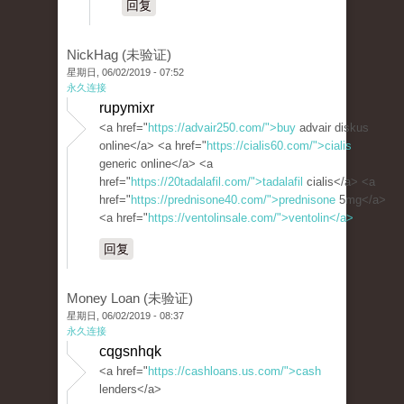
回复
NickHag (未验证)
星期日, 06/02/2019 - 07:52
永久连接
rupymixr
<a href="
https://advair250.com/">buy
advair diskus
online</a> <a href="
https://cialis60.com/">cialis
generic online</a> <a
href="
https://20tadalafil.com/">tadalafil
cialis</a> <a
href="
https://prednisone40.com/">prednisone
5mg</a>
<a href="
https://ventolinsale.com/">ventolin</a>
回复
Money Loan (未验证)
星期日, 06/02/2019 - 08:37
永久连接
cqgsnhqk
<a href="
https://cashloans.us.com/">cash
lenders</a>