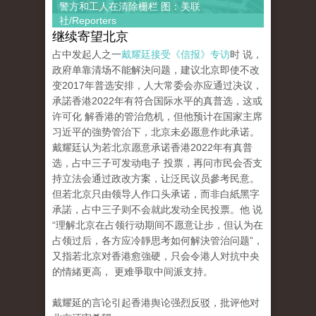
警方和工人在清除栅栏 图：美联
社/Reporters
继续寄望北京
占中发起人之一
戴耀廷接受《信报》专访
时 说，
政府单靠清场不能解決问题，建议北京即使不改
变2017年普选安排，人大常委会亦应通过决议，
承諾香港2022年有符合国际水平的真普选，这或
许可化 解香港的管治危机，但他预计在国家主席
习近平的強势管治下，北京未必愿意作此承诺。
戴耀廷认为若北京愿意承诺香港2022年有真普
选，占中三子可发动电子 投票，再问市民会否支
持立法会通过政改方案，让泛民议员參考民意。
但若北京只由领导人作口头承诺，而非白紙黑字
承諾，占中三子则不会就此发动全民投票。他 说
“理解北京在占领行动期间不愿意让步，但认为在
占领过后，各方应冷靜思考如何解決管治问题”，
又指若北京对香港愈強硬，只会令港人对抗中央
的情緒更高， 更难爭取中间派支持。
戴耀延的言论引起香港舆论强烈反驳，批评他对