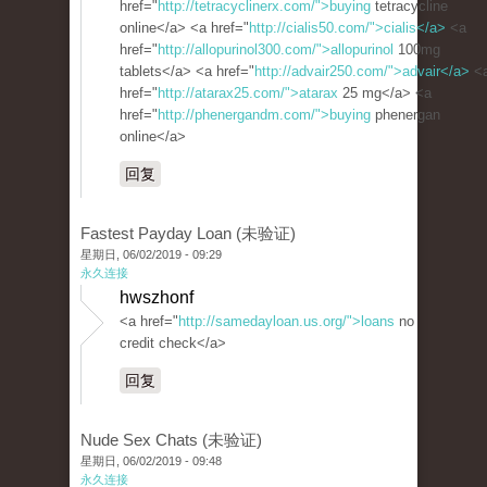
href="
http://tetracyclinerx.com/">buying
tetracycline
online</a> <a href="
http://cialis50.com/">cialis</a>
<a
href="
http://allopurinol300.com/">allopurinol
100mg
tablets</a> <a href="
http://advair250.com/">advair</a>
<
href="
http://atarax25.com/">atarax
25 mg</a> <a
href="
http://phenergandm.com/">buying
phenergan
online</a>
回复
Fastest Payday Loan (未验证)
星期日, 06/02/2019 - 09:29
永久连接
hwszhonf
<a href="
http://samedayloan.us.org/">loans
no
credit check</a>
回复
Nude Sex Chats (未验证)
星期日, 06/02/2019 - 09:48
永久连接