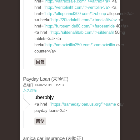
href="
http://valtrexsale.com/">valtrex</a>
<a
href="
http://ventolinhf.com/">ventolin</a>
<a
href="
http://allopurinol300.com/">cheap
allopurinol</a>
<a href="
http://20tadalafil.com/">tadalafil</a>
<a
href="
http://furosemide80.com/">furosemide
40</a>
<a href="
http://sildenafiltab.com/">sildenafil
50mg
tablets</a> <a
href="
http://amoxicillin250.com/">amoxicillin
over
counter</a>
回复
Payday Loan (未验证)
星期日, 06/02/2019 - 15:13
永久连接
uberbbjy
<a href="
https://samedayloan.us.org/">same
day
payday loans</a>
回复
amica car insurance (未验证)