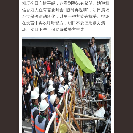
相反今日心情平靜，亦看到香港有希望。她说相
信香港人在有需要时会 “随时再返嚟”，明日清场
不过是將运动转化，以另一种方式去抗爭。她亦
在发言中再次呼吁警方，明日不要使用暴力清
场。次日下午，何韵诗被警方带走。