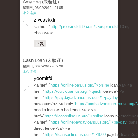
AmyHag (未验证)
星期日, 06/02/2019 - 01:05
永久连接
ziycavkxfr
<a href="
http://propranolol80.com/">propranolol
10mg
cheap</a>
回复
Cash Loan (未验证)
星期日, 06/02/2019 - 02:28
永久连接
yeomitfd
<a href="
https://onlineloan.us.org/">online
loan</a> <a
href="
https://quickloan.us.org/">quick
loan</a> <a
href="
https://paydayadvance.us.com/">payday
advance</a> <a href="
https://cashadvanceonline.us.org/"
need a loan with bad credit</a> <a
href="
https://loanonline.us.org/">online
loans no credit</a
<a href="
https://onlinepaydayloans.us.org/">payday
loans
direct lender</a> <a
href="
https://loansonline.us.com/">1000
payday loans</a