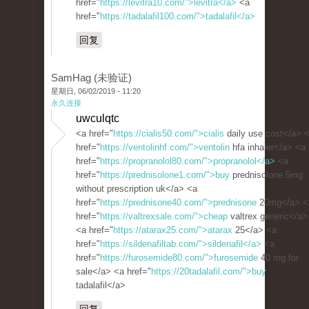
href="
https://levitra10.com/">levitra</a>
<a
href="
https://tadalafil100.com/">tadalafil</a>
回复
SamHag (未验证)
星期日, 06/02/2019 - 11:20
永久连接
uwculqtc
<a href="
https://cialis50.com/">cialis
daily use cost</a> 
href="
https://ventolinhf.com/">ventolin
hfa inhaler</a> <a
href="
https://propranolol80.com/">propranolol</a>
<a
href="
https://prednisolone1.com/">buy
prednisolone 5mg
without prescription uk</a> <a
href="
https://prednisone40.com/">prednisone
20mg</a> <
href="
https://valtrexsale.com/">cheap
valtrex generic</a>
<a href="
https://atarax25.com/">atarax
25</a> <a
href="
https://sildenafiltab.com/">sildenafil</a>
<a
href="
https://furosemide80.com/">furosemide
40 mg for
sale</a> <a href="
https://20tadalafil.com/">buy
tadalafil</a>