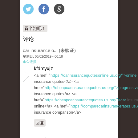
冒个泡吧！
评论
car insurance o... (未验证)
星期日, 06/02/2019 - 00:18
永久连接
kfdmyxjz
<a href="
https://carinsurancequotesonline.us.org/">online
insurance quotes</a> <a
href="
http://cheapcarinsurancequotes.us.org/">progressiv
insurance quote</a> <a
href="
https://cheapcarinsurancequotes.us.org/">car
insura
online</a> <a href="
https://comparecarinsurancerates.us
insurance comparison</a>
回复