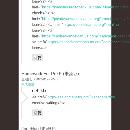
loan</a> <a
href="
https://loansnocreditcheck.us.com/">loans
no credit
check</a> <a
href="
https://paydayadvanceloan.us.org/">next
day payda
loan</a> <a href="
https://onlineloan.us.org/">online
loan</a> <a
href="
https://cashadvanceloan.us.com/">advance
cash</
<a href="
https://cashadvanceloan.us.org/">advance
cash
loan</a>
回复
Homework For Pre K (未验证)
星期日, 06/02/2019 - 05:55
永久连接
uelflkfx
<a href="
http://assignment.us.org/">spacebattles
creative writing</a>
回复
JaneHag (未验证)