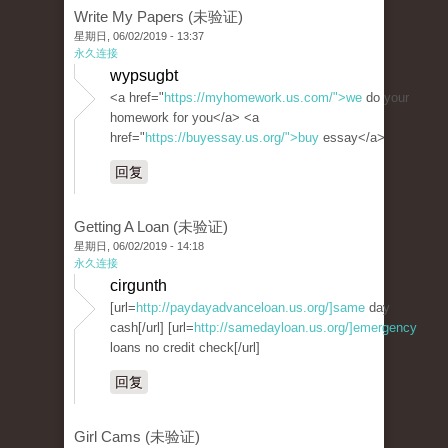
Write My Papers (未验证)
星期日, 06/02/2019 - 13:37
永久连接
wypsugbt
<a href="
https://myhomework.us.com/">we
do your
homework for you</a> <a
href="
https://buyessay.us.org/">buy
essay</a>
回复
Getting A Loan (未验证)
星期日, 06/02/2019 - 14:18
永久连接
cirgunth
[url=
http://paydayadvanceloan.us.org/]same
day
cash[/url] [url=
http://samedayloan.us.org/]emergency
loans no credit check[/url]
回复
Girl Cams (未验证)