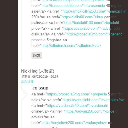
href="
http://furosemide80.com/">furosemide
40 mg for
sale</a> <a href="
http://amoxicillin250.com/">amoxicillin
250</a> <a href="
http://cialis60.com/">buy
generic
cialis</a> <a href="
http://tadalafil100.com/">tadalafil
price</a> <a href="
http://advair250.com/">advair
500
diskus</a> <a href="
http://propecia5mg.com/">generic
propecia 5mg</a> <a
href="
http://albuteroli.com/">albuterol</a>
回复
NickHag (未验证)
星期日, 06/02/2019 - 20:37
永久连接
lcqlssgp
<a href="
https://propecia5mg.com/">propecia
5 mg for
sale</a> <a href="
https://ventolinhf.com/">ventolin</a>
<a href="
https://vardenafil40.com/">vardenafil
online</a> <a href="
https://advair250.com/">price
of
advair</a> <a
href="
https://acyclovir200.com/">valacyclovir
no