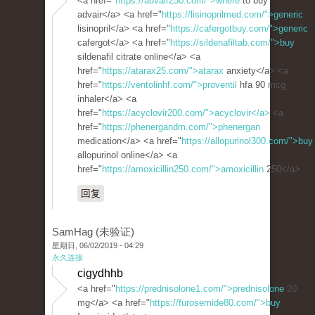
<a href="
https://advair250.com/">where
to buy
advair</a> <a href="
https://lisinoprilmed.com/">generic
lisinopril</a> <a href="
https://cafergotbuy.com/">generic
cafergot</a> <a href="
https://sildenafiltab.com/">buy
sildenafil citrate online</a> <a
href="
https://atarax25.com/">atarax
anxiety</a> <a
href="
https://ventolinhf.com/">proventil
hfa 90 mcg
inhaler</a> <a
href="
https://acyclovir200.com/">acyclovir</a>
<a
href="
https://phenergandm.com/">phenergan
medication</a> <a href="
https://allopurinol300.com/">buy
allopurinol online</a> <a
href="
https://amoxicillin250.com/">amoxicillin
250</a>
回复
SamHag (未验证)
星期日, 06/02/2019 - 04:29
永久连接
cigydhhb
<a href="
https://prednisolone1.com/">prednisolone
20
mg</a> <a href="
https://furosemide80.com/">buy