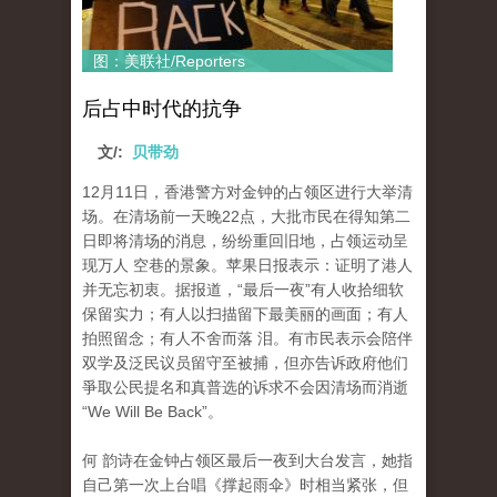
图：美联社/Reporters
后占中时代的抗争
文/:
贝带劲
12月11日，香港警方对金钟的占领区进行大举清
场。在清场前一天晚22点，大批市民在得知第二
日即将清场的消息，纷纷重回旧地，占领运动呈
现万人 空巷的景象。苹果日报表示：证明了港人
并无忘初衷。据报道，“最后一夜”有人收拾细软
保留实力；有人以扫描留下最美丽的画面；有人
拍照留念；有人不舍而落 泪。有市民表示会陪伴
双学及泛民议员留守至被捕，但亦告诉政府他们
爭取公民提名和真普选的诉求不会因清场而消逝
“We Will Be Back”。
何 韵诗在金钟占领区最后一夜到大台发言，她指
自己第一次上台唱《撑起雨伞》时相当紧张，但