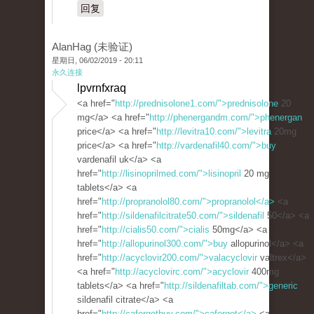
回复
AlanHag (未验证)
星期日, 06/02/2019 - 20:11
永久连接
lpvrnfxraq
<a href="
http://prednisolone1.com/">prednisolone
20
mg</a> <a href="
http://phenergandm.com/">phenergan
price</a> <a href="
http://levitra10.com/">levitra
20mg
price</a> <a href="
http://vardenafil40.com/">buy
vardenafil uk</a> <a
href="
http://lisinoprilmed.com/">lisinopril
20 mg
tablets</a> <a
href="
http://propranolol80.com/">propranolol</a>
<a
href="
http://sildenafilcitrate50.com/">sildenafil
50</a> <a
href="
http://cialis50.com/">cialis
50mg</a> <a
href="
http://allopurinol300.com/">buy
allopurinol</a> <a
href="
http://acyclovir200.com/">valacyclovir
valtrex</a>
<a href="
http://acyclovirc.com/">acyclovir
400mg
tablets</a> <a href="
http://sildenafiltab.com/">generic
sildenafil citrate</a> <a
href="
http://cafergotbuy.com/">cafergot</a>
<a