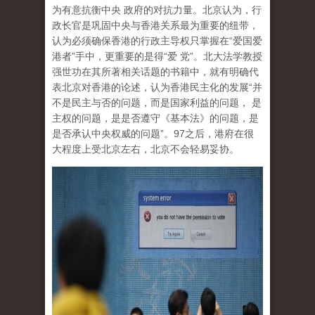
为有意抗衡中央 政府的对抗力量。北京认为，行
政长官是巩固中央与香港关系最为重要的纽带，
认为必须确保香港的行政主导权只掌握在“爱国爱
港者”手中，更重要的是得“爱 党”。北大法学教授
强世功在其所著相关话题的书籍中，就有明确代
表北京对香港的论述，认为香港民主化的发展“并
不是民主与否的问题，而是国家利益的问题， 是
主权的问题，是是否遵守《基本法》的问题，是
是否承认中央权威的问题”。97之后，港府在很
大程度上受北京左右，北京不会轻易妥协。