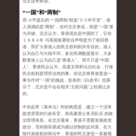
北京还寄希望。
“一国”和“两制”
邓 小平提出的“一国两制”框架“５０年不变”，港
人强调的是“两制”，但对北京来说，则是“一国”更
为关键。北京认为，香港现在是中国的了，它在
１９８４年 与英国签署联合声明是为了收回香
港，而扩大香港人的民主权利则并非目的。港人
认为自己与大陆不同，多次民调数据显示，大多
数香港人认为自己是“香港人”， 而不只是“中国
人”。香港民众认为，高度文明和法治社会，行使
民主权利是理所当然的事。但北京将香港普选一
事当作对“一国”的挑战，发表的《白皮书》也展
示了，北京是不会在相关“主权问题”上轻易让步
的。
中央起草《基本法》时的构思是，建立一个没有
政党背景的行政长官、和高素质公务员队伍 的政
治管理体系。在北京看来，香港不需要发展政党
政治，否则很容易成为难以控制的反对派。在大
陆代表政权的舆论中，香港的民主派也一直被视