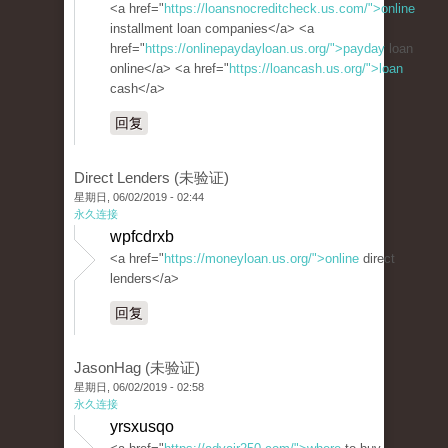
<a href="
https://loansnocreditcheck.us.com/">online
installment loan companies</a> <a
href="
https://onlinepaydayloan.us.org/">payday
loan
online</a> <a href="
https://loancash.us.org/">loan
cash</a>
回复
Direct Lenders (未验证)
星期日, 06/02/2019 - 02:44
永久连接
wpfcdrxb
<a href="
https://moneyloan.us.org/">online
direct
lenders</a>
回复
JasonHag (未验证)
星期日, 06/02/2019 - 02:58
永久连接
yrsxusqo