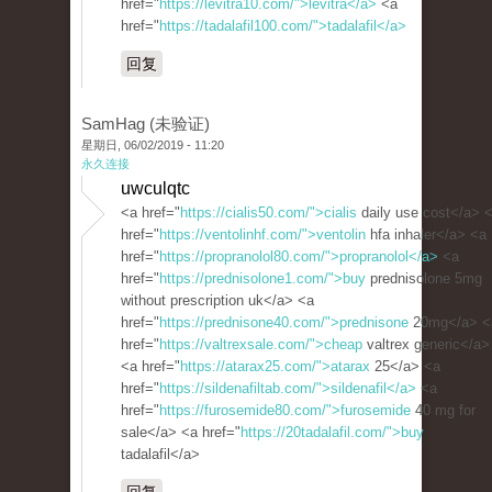
href="
https://levitra10.com/">levitra</a>
<a
href="
https://tadalafil100.com/">tadalafil</a>
回复
SamHag (未验证)
星期日, 06/02/2019 - 11:20
永久连接
uwculqtc
<a href="
https://cialis50.com/">cialis
daily use cost</a> 
href="
https://ventolinhf.com/">ventolin
hfa inhaler</a> <a
href="
https://propranolol80.com/">propranolol</a>
<a
href="
https://prednisolone1.com/">buy
prednisolone 5mg
without prescription uk</a> <a
href="
https://prednisone40.com/">prednisone
20mg</a> <
href="
https://valtrexsale.com/">cheap
valtrex generic</a>
<a href="
https://atarax25.com/">atarax
25</a> <a
href="
https://sildenafiltab.com/">sildenafil</a>
<a
href="
https://furosemide80.com/">furosemide
40 mg for
sale</a> <a href="
https://20tadalafil.com/">buy
tadalafil</a>