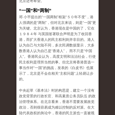
北京还寄希望。
“一国”和“两制”
邓 小平提出的“一国两制”框架“５０年不变”，港
人强调的是“两制”，但对北京来说，则是“一国”更
为关键。北京认为，香港现在是中国的了，它在
１９８４年 与英国签署联合声明是为了收回香
港，而扩大香港人的民主权利则并非目的。港人
认为自己与大陆不同，多次民调数据显示，大多
数香港人认为自己是“香港人”， 而不只是“中国
人”。香港民众认为，高度文明和法治社会，行使
民主权利是理所当然的事。但北京将香港普选一
事当作对“一国”的挑战，发表的《白皮书》也展
示了，北京是不会在相关“主权问题”上轻易让步
的。
中央起草《基本法》时的构思是，建立一个没有
政党背景的行政长官、和高素质公务员队伍 的政
治管理体系。在北京看来，香港不需要发展政党
政治，否则很容易成为难以控制的反对派。在大
陆代表政权的舆论中，香港的民主派也一直被视