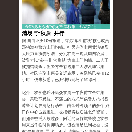
金钟现场涂鸦“你无投票权限” 图/法新社
清场与“秋后”并行
据 自由亚洲10号报道，香港“学生前线”核心成员
郑锦满被警方上门拘捕。社民连副主席黄浩铭及
人民力量执委苏浩，分别在周三晚及周四凌晨，
被警方以“参与非 法集结”为由上门拘捕。二人正
被扣留调查，但警方未有透露二人涉及哪宗集
结。社民连副主席吴文远表示，黄浩铭已被扣12
小时，仍未获悉，已派律师到场了解 事件。
此外，双学也呼吁民众在周三午夜前在金钟集
会，采取不反抗、不还击的方式等候警方拘捕香
港警计划在清场行动中，由金钟占领区的多个 路
口向中心位置推进。被捕者将被送往北角警署，
但如果被捕人数过多，附近的黄竹坑警校也将被
用来当作临时拘押场所。但香港是法制社会，没
有“寻衅滋事”罪 名，48小時內应当允许保释，若