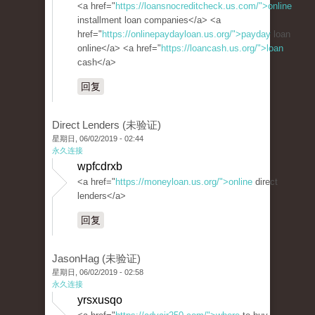
<a href="
https://loansnocreditcheck.us.com/">online
installment loan companies</a> <a
href="
https://onlinepaydayloan.us.org/">payday
loan
online</a> <a href="
https://loancash.us.org/">loan
cash</a>
回复
Direct Lenders (未验证)
星期日, 06/02/2019 - 02:44
永久连接
wpfcdrxb
<a href="
https://moneyloan.us.org/">online
direct
lenders</a>
回复
JasonHag (未验证)
星期日, 06/02/2019 - 02:58
永久连接
yrsxusqo