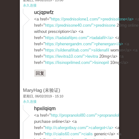
星期日, 06/02/2019 - 15:00
永久连接
ucjqpwfz
<a href="
https://prednisolone1.com/">prednisolone</a>
<
href="
https://prednisone40.com/">prednisone
20mg online
without prescription</a> <a
href="
https://tadalafilpro.com/">tadalafil</a>
<a
href="
https://phenergandm.com/">phenergan</a>
<a
href="
https://sildenafiltab.com/">sildenafil
women</a> <a
href="
https://levitra10.com/">levitra
20mg</a> <a
href="
https://lisinoprilmed.com/">lisinopril
10mg</a>
回复
MaryHag (未验证)
星期日, 06/02/2019 - 15:10
永久连接
hpxilqiqm
<a href="
http://propranolol80.com/">propranolol
purchase online</a> <a
href="
http://cafergotbuy.com/">cafergot</a>
<a
href="
http://cialis60.com/">cialis
generic</a> <a