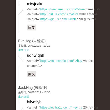
miwjcakq
<a href="
https://freecams.us.com/">free
cams</a>
<a href="
http://girl.us.com/">mature
webcam</a>
<a href="
https://girl.us.com/">web
cam girls</a>
回复
EvaHag (未验证)
星期日, 06/02/2019 - 10:22
永久连接
udhwlqhh
<a href="
https://valtrexsale.com/">buy
valtrex
cheap</a>
回复
JackHag (未验证)
星期日, 06/02/2019 - 10:36
永久连接
hfivmiyb
<a href="
https://levitra10.com/">levitra
20</a> <a