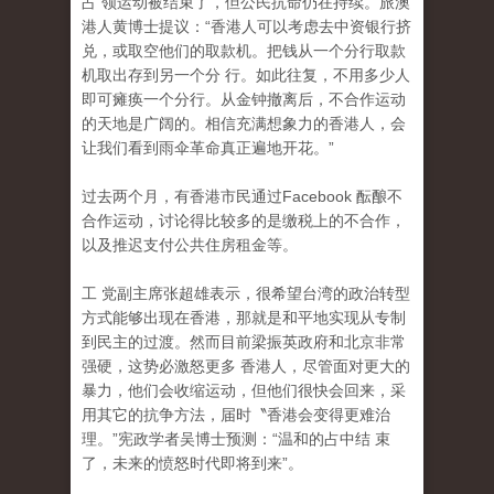
占 领运动被结束了，但公民抗命仍在持续。旅澳
港人黄博士提议：“香港人可以考虑去中资银行挤
兑，或取空他们的取款机。把钱从一个分行取款
机取出存到另一个分 行。如此往复，不用多少人
即可瘫痪一个分行。从金钟撤离后，不合作运动
的天地是广阔的。相信充满想象力的香港人，会
让我们看到雨伞革命真正遍地开花。”
过去两个月，有香港市民通过Facebook 酝酿不
合作运动，讨论得比较多的是缴税上的不合作
，
以及推迟支付公共住房租金等。
工 党副主席张超雄表示，很希望台湾的政治转型
方式能够出现在香港，那就是和平地实现从专制
到民主的过渡。然而目前梁振英政府和北京非常
强硬，这势必激怒更多 香港人，尽管面对更大的
暴力，他们会收缩运动，但他们很快会回来，采
用其它的抗争方法，届时〝香港会变得更难治
理。”宪政学者吴博士预测：“温和的占中结 束
了，未来的愤怒时代即将到来”。