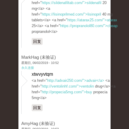
href="
https://sildenafiltab.com/">sildenafil
20
mg</a> <a
href="
https://lisinoprilmed.com/">lisinopril
40 mg
tablets</a> <a href="
https://atarax25.com/">atarax
25</a> <a href="
https://propranolol80.com/">cheap
propranolol</a>
回复
MarkHag (未验证)
星期日, 06/02/2019 - 10:52
永久连接
xtwvyvtqm
<a href="
http://advair250.com/">advair</a>
<a
href="
http://ventolinhf.com/">ventolin
drug</a> <a
href="
http://propecia5mg.com/">buy
propecia
5mg</a>
回复
AmyHag (未验证)