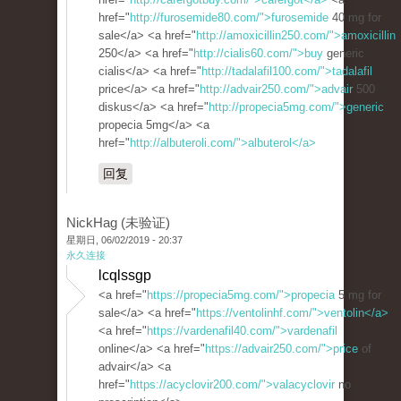
href="
http://furosemide80.com/">furosemide
40 mg for
sale</a> <a href="
http://amoxicillin250.com/">amoxicillin
250</a> <a href="
http://cialis60.com/">buy
generic
cialis</a> <a href="
http://tadalafil100.com/">tadalafil
price</a> <a href="
http://advair250.com/">advair
500
diskus</a> <a href="
http://propecia5mg.com/">generic
propecia 5mg</a> <a
href="
http://albuteroli.com/">albuterol</a>
回复
NickHag (未验证)
星期日, 06/02/2019 - 20:37
永久连接
lcqlssgp
<a href="
https://propecia5mg.com/">propecia
5 mg for
sale</a> <a href="
https://ventolinhf.com/">ventolin</a>
<a href="
https://vardenafil40.com/">vardenafil
online</a> <a href="
https://advair250.com/">price
of
advair</a> <a
href="
https://acyclovir200.com/">valacyclovir
no