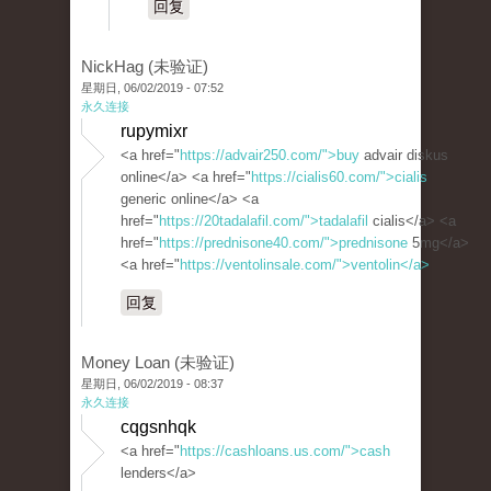
回复
NickHag (未验证)
星期日, 06/02/2019 - 07:52
永久连接
rupymixr
<a href="
https://advair250.com/">buy
advair diskus
online</a> <a href="
https://cialis60.com/">cialis
generic online</a> <a
href="
https://20tadalafil.com/">tadalafil
cialis</a> <a
href="
https://prednisone40.com/">prednisone
5mg</a>
<a href="
https://ventolinsale.com/">ventolin</a>
回复
Money Loan (未验证)
星期日, 06/02/2019 - 08:37
永久连接
cqgsnhqk
<a href="
https://cashloans.us.com/">cash
lenders</a>