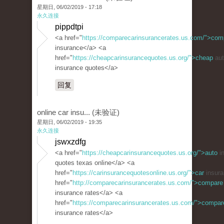
星期日, 06/02/2019 - 17:18
永久连接
pippdtpi
<a href="
https://comparecarinsurancerates.us.com/">com
insurance</a> <a
href="
https://cheapcarinsurancequotes.us.org/">cheap
aut
insurance quotes</a>
回复
online car insu... (未验证)
星期日, 06/02/2019 - 19:35
永久连接
jswxzdfg
<a href="
https://cheapcarinsurancequotes.us.org/">auto
i
quotes texas online</a> <a
href="
https://carinsurancequotesonline.us.org/">car
insura
href="
http://comparecarinsurancerates.us.com/">compare
insurance rates</a> <a
href="
https://comparecarinsurancerates.us.com/">compar
insurance rates</a>