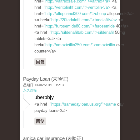
href="
http://valtrexsale.com/">valtrex</a>
<a
href="
http://ventolinhf.com/">ventolin</a>
<a
href="
http://allopurinol300.com/">cheap
allopurinol</a>
<a href="
http://20tadalafil.com/">tadalafil</a>
<a
href="
http://furosemide80.com/">furosemide
40</a>
<a href="
http://sildenafiltab.com/">sildenafil
50mg
tablets</a> <a
href="
http://amoxicillin250.com/">amoxicillin
over
counter</a>
回复
Payday Loan (未验证)
星期日, 06/02/2019 - 15:13
永久连接
uberbbjy
<a href="
https://samedayloan.us.org/">same
day
payday loans</a>
回复
amica car insurance (未验证)