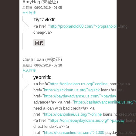
AmyHag (未验证)
星期日, 06/02/2019 - 01:05
永久连接
ziycavkxfr
<a href="
http://propranolol80.com/">propranolol
10mg
cheap</a>
回复
Cash Loan (未验证)
星期日, 06/02/2019 - 02:28
永久连接
yeomitfd
<a href="
https://onlineloan.us.org/">online
loan</a> <a
href="
https://quickloan.us.org/">quick
loan</a> <a
href="
https://paydayadvance.us.com/">payday
advance</a> <a href="
https://cashadvanceonline.us.org/"
need a loan with bad credit</a> <a
href="
https://loanonline.us.org/">online
loans no credit</a
<a href="
https://onlinepaydayloans.us.org/">payday
loans
direct lender</a> <a
href="
https://loansonline.us.com/">1000
payday loans</a