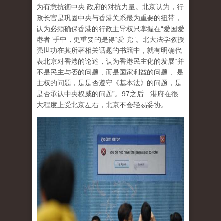
为有意抗衡中央 政府的对抗力量。北京认为，行
政长官是巩固中央与香港关系最为重要的纽带，
认为必须确保香港的行政主导权只掌握在“爱国爱
港者”手中，更重要的是得“爱 党”。北大法学教授
强世功在其所著相关话题的书籍中，就有明确代
表北京对香港的论述，认为香港民主化的发展“并
不是民主与否的问题，而是国家利益的问题， 是
主权的问题，是是否遵守《基本法》的问题，是
是否承认中央权威的问题”。97之后，港府在很
大程度上受北京左右，北京不会轻易妥协。