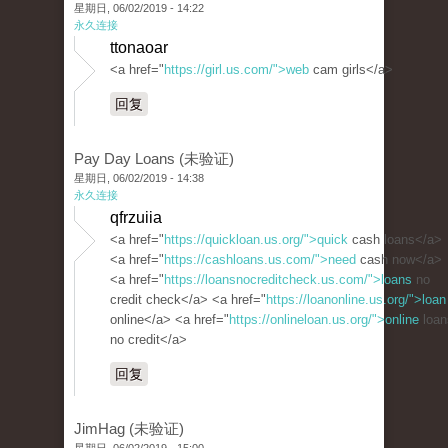
星期日, 06/02/2019 - 14:22
永久连接
ttonaoar
<a href="
https://girl.us.com/">web
cam girls</a>
回复
Pay Day Loans (未验证)
星期日, 06/02/2019 - 14:38
永久连接
qfrzuiia
<a href="
https://quickloan.us.org/">quick
cash loans</a>
<a href="
https://cashloans.us.com/">need
cash now</a>
<a href="
https://loansnocreditcheck.us.com/">loans
no
credit check</a> <a href="
https://loanonline.us.org/">loan
online</a> <a href="
https://onlineloan.us.org/">online
loan
no credit</a>
回复
JimHag (未验证)