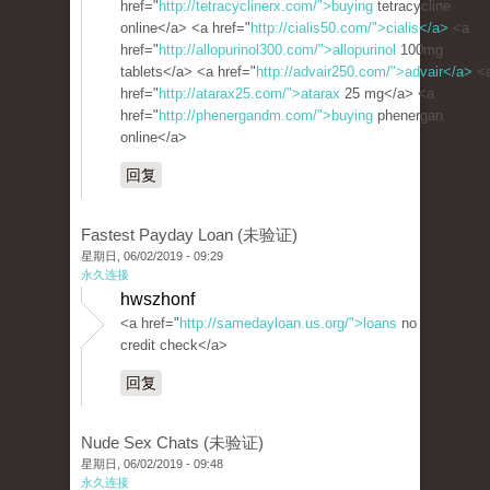
href="
http://tetracyclinerx.com/">buying
tetracycline
online</a> <a href="
http://cialis50.com/">cialis</a>
<a
href="
http://allopurinol300.com/">allopurinol
100mg
tablets</a> <a href="
http://advair250.com/">advair</a>
<
href="
http://atarax25.com/">atarax
25 mg</a> <a
href="
http://phenergandm.com/">buying
phenergan
online</a>
回复
Fastest Payday Loan (未验证)
星期日, 06/02/2019 - 09:29
永久连接
hwszhonf
<a href="
http://samedayloan.us.org/">loans
no
credit check</a>
回复
Nude Sex Chats (未验证)
星期日, 06/02/2019 - 09:48
永久连接