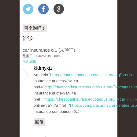
冒个泡吧！
评论
car insurance o... (未验证)
星期日, 06/02/2019 - 00:18
永久连接
kfdmyxjz
<a href="
https://carinsurancequotesonline.us.org/">online
insurance quotes</a> <a
href="
http://cheapcarinsurancequotes.us.org/">progressiv
insurance quote</a> <a
href="
https://cheapcarinsurancequotes.us.org/">car
insura
online</a> <a href="
https://comparecarinsurancerates.us
insurance comparison</a>
回复