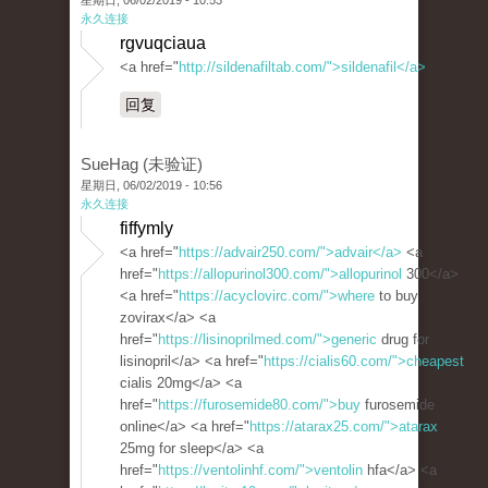
星期日, 06/02/2019 - 10:53
永久连接
rgvuqciaua
<a href="
http://sildenafiltab.com/">sildenafil</a>
回复
SueHag (未验证)
星期日, 06/02/2019 - 10:56
永久连接
fiffymly
<a href="
https://advair250.com/">advair</a>
<a
href="
https://allopurinol300.com/">allopurinol
300</a>
<a href="
https://acyclovirc.com/">where
to buy
zovirax</a> <a
href="
https://lisinoprilmed.com/">generic
drug for
lisinopril</a> <a href="
https://cialis60.com/">cheapest
cialis 20mg</a> <a
href="
https://furosemide80.com/">buy
furosemide
online</a> <a href="
https://atarax25.com/">atarax
25mg for sleep</a> <a
href="
https://ventolinhf.com/">ventolin
hfa</a> <a