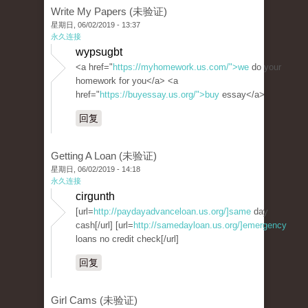
Write My Papers (未验证)
星期日, 06/02/2019 - 13:37
永久连接
wypsugbt
<a href="
https://myhomework.us.com/">we
do your
homework for you</a> <a
href="
https://buyessay.us.org/">buy
essay</a>
回复
Getting A Loan (未验证)
星期日, 06/02/2019 - 14:18
永久连接
cirgunth
[url=
http://paydayadvanceloan.us.org/]same
day
cash[/url] [url=
http://samedayloan.us.org/]emergency
loans no credit check[/url]
回复
Girl Cams (未验证)