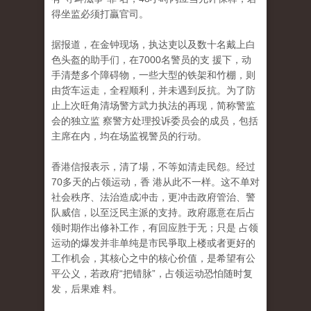
得坐监必须打贏官司。
据报道，在金钟现场，执达吏以及数十名戴上白
色头盔的助手们，在7000名警员的支 援下，动
手清楚多个障碍物，一些大型的铁架和竹棚，则
由货车运走，全程顺利，并未遇到反抗。为了防
止上次旺角清场警方武力执法的再现，简称警监
会的独立监 察警方处理投诉委员会的成员，包括
主席在内，均在场监视警员的行动。
香港信报表示，清了場，不等如清走民怨。经过
70多天的占领运动，香 港从此不一样。这不单对
社会秩序、法治造成冲击，更冲击政府管治、警
队威信，以至泛民主派的支持。政府愿意在后占
领时期作出修补工作，有回应胜于无；只是 占领
运动的爆发并非单纯是市民爭取上楼或者更好的
工作机会，其核心之中的核心价值，是希望有公
平公义，若政府“把错脉”，占领运动恐怕随时复
发，后果难 料。