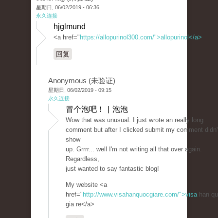
星期日, 06/02/2019 - 06:36
永久连接
hjglmund
<a href="
https://allopurinol300.com/">allopurinol</a>
回复
Anonymous (未验证)
星期日, 06/02/2019 - 09:15
永久连接
冒个泡吧！ | 泡泡
Wow that was unusual. I just wrote an really long
comment but after I clicked submit my comment didn'
show
up. Grrrr... well I'm not writing all that over again.
Regardless,
just wanted to say fantastic blog!
My website <a
href="
http://www.visahanquocgiare.com/">visa
han qu
gia re</a>