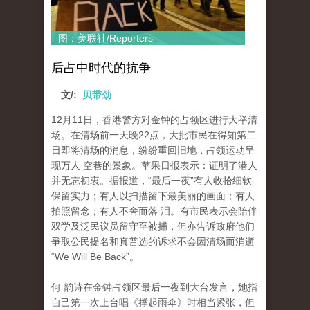
图：美联社/Reporters
后占中时代的抗争
文/:
贝带劲
12月11日，香港警方对金钟的占领区进行大举清
场。在清场前一天晚22点，大批市民在得知第二
日即将清场的消息，纷纷重回旧地，占领运动呈
现万人 空巷的景象。苹果日报表示：证明了港人
并无忘初衷。据报道，“最后一夜”有人收拾细软
保留实力；有人以扫描留下最美丽的画面；有人
拍照留念；有人不舍而落 泪。有市民表示会陪伴
双学及泛民议员留守至被捕，但亦告诉政府他们
爭取公民提名和真普选的诉求不会因清场而消逝
“We Will Be Back”。
何 韵诗在金钟占领区最后一夜到大台发言，她指
自己第一次上台唱《撑起雨伞》时相当紧张，但