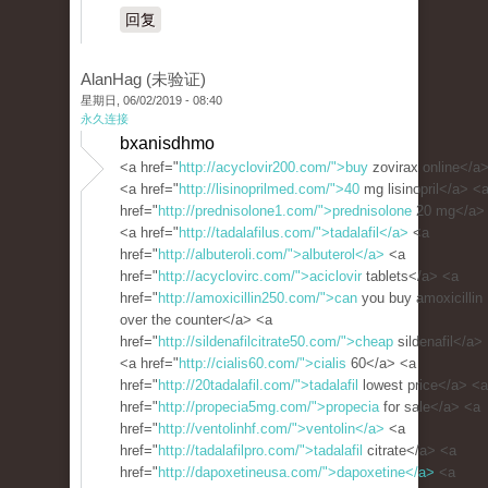
回复
AlanHag (未验证)
星期日, 06/02/2019 - 08:40
永久连接
bxanisdhmo
<a href="
http://acyclovir200.com/">buy
zovirax online</a
<a href="
http://lisinoprilmed.com/">40
mg lisinopril</a> <
href="
http://prednisolone1.com/">prednisolone
20 mg</a>
<a href="
http://tadalafilus.com/">tadalafil</a>
<a
href="
http://albuteroli.com/">albuterol</a>
<a
href="
http://acyclovirc.com/">aciclovir
tablets</a> <a
href="
http://amoxicillin250.com/">can
you buy amoxicillin
over the counter</a> <a
href="
http://sildenafilcitrate50.com/">cheap
sildenafil</a>
<a href="
http://cialis60.com/">cialis
60</a> <a
href="
http://20tadalafil.com/">tadalafil
lowest price</a> <a
href="
http://propecia5mg.com/">propecia
for sale</a> <a
href="
http://ventolinhf.com/">ventolin</a>
<a
href="
http://tadalafilpro.com/">tadalafil
citrate</a> <a
href="
http://dapoxetineusa.com/">dapoxetine</a>
<a