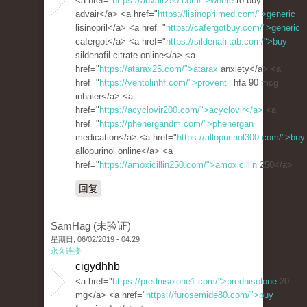
<a href="
https://advair250.com/">where
to buy
advair</a> <a href="
https://lisinoprilmed.com/">generic
lisinopril</a> <a href="
https://cafergotbuy.com/">generic
cafergot</a> <a href="
https://sildenafiltab.com/">buy
sildenafil citrate online</a> <a
href="
https://atarax25.com/">atarax
anxiety</a> <a
href="
https://ventolinhf.com/">proventil
hfa 90 mcg
inhaler</a> <a
href="
https://acyclovir200.com/">acyclovir</a>
<a
href="
https://phenergandm.com/">phenergan
medication</a> <a href="
https://allopurinol300.com/">buy
allopurinol online</a> <a
href="
https://amoxicillin250.com/">amoxicillin
250</a>
回复
SamHag (未验证)
星期日, 06/02/2019 - 04:29
永久连接
cigydhhb
<a href="
https://prednisolone1.com/">prednisolone
20
mg</a> <a href="
https://furosemide80.com/">buy