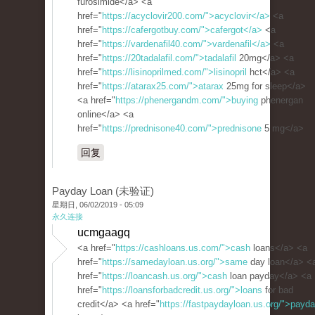
furosimide</a> <a
href="
https://acyclovir200.com/">acyclovir</a>
<a
href="
https://cafergotbuy.com/">cafergot</a>
<a
href="
https://vardenafil40.com/">vardenafil</a>
<a
href="
https://20tadalafil.com/">tadalafil
20mg</a> <a
href="
https://lisinoprilmed.com/">lisinopril
hct</a> <a
href="
https://atarax25.com/">atarax
25mg for sleep</a>
<a href="
https://phenergandm.com/">buying
phenergan
online</a> <a
href="
https://prednisone40.com/">prednisone
5 mg</a>
回复
Payday Loan (未验证)
星期日, 06/02/2019 - 05:09
永久连接
ucmgaagq
<a href="
https://cashloans.us.com/">cash
loans</a> <a
href="
https://samedayloan.us.org/">same
day loan</a> <
href="
https://loancash.us.org/">cash
loan payday</a> <a
href="
https://loansforbadcredit.us.org/">loans
for bad
credit</a> <a href="
https://fastpaydayloan.us.org/">payd