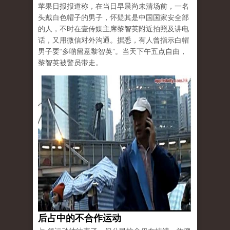
苹果日报报道称，在当日早晨尚未清场前，一名
头戴白色帽子的男子，怀疑其是中国国家安全部
的人，不时在壹传媒主席黎智英附近拍照及讲电
话，又用微信对外沟通。据悉，有人曾指示白帽
男子要“多啲留意黎智英”。当天下午五点自由，
黎智英被警员带走。
后占中的不合作运动