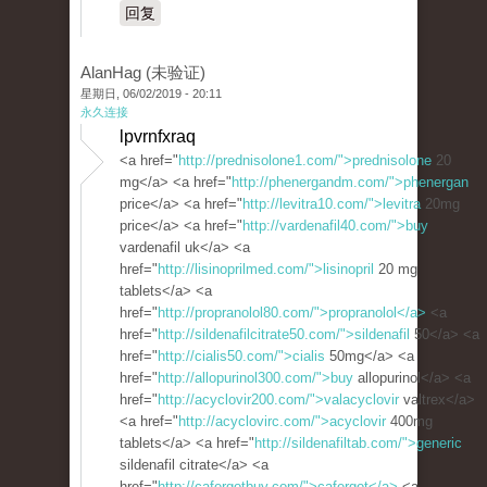
回复
AlanHag (未验证)
星期日, 06/02/2019 - 20:11
永久连接
lpvrnfxraq
<a href="
http://prednisolone1.com/">prednisolone
20
mg</a> <a href="
http://phenergandm.com/">phenergan
price</a> <a href="
http://levitra10.com/">levitra
20mg
price</a> <a href="
http://vardenafil40.com/">buy
vardenafil uk</a> <a
href="
http://lisinoprilmed.com/">lisinopril
20 mg
tablets</a> <a
href="
http://propranolol80.com/">propranolol</a>
<a
href="
http://sildenafilcitrate50.com/">sildenafil
50</a> <a
href="
http://cialis50.com/">cialis
50mg</a> <a
href="
http://allopurinol300.com/">buy
allopurinol</a> <a
href="
http://acyclovir200.com/">valacyclovir
valtrex</a>
<a href="
http://acyclovirc.com/">acyclovir
400mg
tablets</a> <a href="
http://sildenafiltab.com/">generic
sildenafil citrate</a> <a
href="
http://cafergotbuy.com/">cafergot</a>
<a