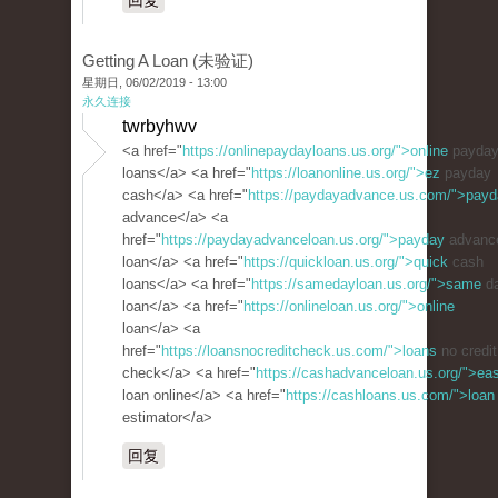
回复
Getting A Loan (未验证)
星期日, 06/02/2019 - 13:00
永久连接
twrbyhwv
<a href="
https://onlinepaydayloans.us.org/">online
payda
loans</a> <a href="
https://loanonline.us.org/">ez
payday
cash</a> <a href="
https://paydayadvance.us.com/">pay
advance</a> <a
href="
https://paydayadvanceloan.us.org/">payday
advanc
loan</a> <a href="
https://quickloan.us.org/">quick
cash
loans</a> <a href="
https://samedayloan.us.org/">same
d
loan</a> <a href="
https://onlineloan.us.org/">online
loan</a> <a
href="
https://loansnocreditcheck.us.com/">loans
no credit
check</a> <a href="
https://cashadvanceloan.us.org/">ea
loan online</a> <a href="
https://cashloans.us.com/">loan
estimator</a>
回复