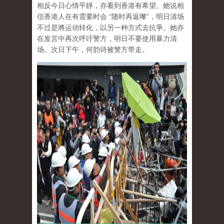
相反今日心情平靜，亦看到香港有希望。她说相
信香港人在有需要时会 “随时再返嚟”，明日清场
不过是將运动转化，以另一种方式去抗爭。她亦
在发言中再次呼吁警方，明日不要使用暴力清
场。次日下午，何韵诗被警方带走。