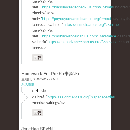
loan</a> <a
href="
https://loansnocreditcheck.us.com/">loans
no credit
check</a> <a
href="
https://paydayadvanceloan.us.org/">next
day payda
loan</a> <a href="
https://onlineloan.us.org/">online
loan</a> <a
href="
https://cashadvanceloan.us.com/">advance
cash</
<a href="
https://cashadvanceloan.us.org/">advance
cash
loan</a>
回复
Homework For Pre K (未验证)
星期日, 06/02/2019 - 05:55
永久连接
uelflkfx
<a href="
http://assignment.us.org/">spacebattles
creative writing</a>
回复
JaneHag (未验证)