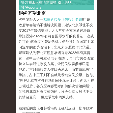
警方和工人在清除栅栏 图：美联
社/Reporters
继续寄望北京
占中发起人之一
戴耀廷接受《信报》专访
时 说，
政府单靠清场不能解決问题，建议北京即使不改
变2017年普选安排，人大常委会亦应通过决议，
承諾香港2022年有符合国际水平的真普选，这或
许可化 解香港的管治危机，但他预计在国家主席
习近平的強势管治下，北京未必愿意作此承诺。
戴耀廷认为若北京愿意承诺香港2022年有真普
选，占中三子可发动电子 投票，再问市民会否支
持立法会通过政改方案，让泛民议员參考民意。
但若北京只由领导人作口头承诺，而非白紙黑字
承諾，占中三子则不会就此发动全民投票。他 说
“理解北京在占领行动期间不愿意让步，但认为在
占领过后，各方应冷靜思考如何解決管治问题”，
又指若北京对香港愈強硬，只会令港人对抗中央
的情緒更高， 更难爭取中间派支持。
戴耀延的言论引起香港舆论强烈反驳，批评他对