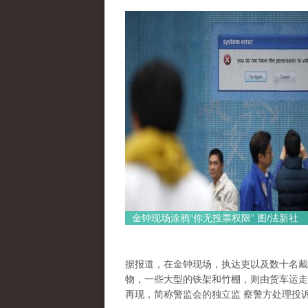
金钟现场涂鸦“你无投票权限” 图/法新社
据报道，在金钟现场，执达吏以及数十名戴
物，一些大型的铁架和竹棚，则由货车运走
再现，简称警监会的独立监 察警方处理投