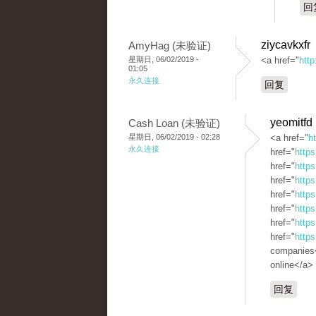
回
ziycavkxfr
AmyHag (未验证)
星期日, 06/02/2019 -
<a href="
http
01:05
永久连接
回复
yeomitfd
Cash Loan (未验证)
星期日, 06/02/2019 - 02:28
<a href="
h
永久连接
href="
https
href="
http
href="
https
href="
https
href="
http
href="
https
href="
https
companies<
online</a>
回复