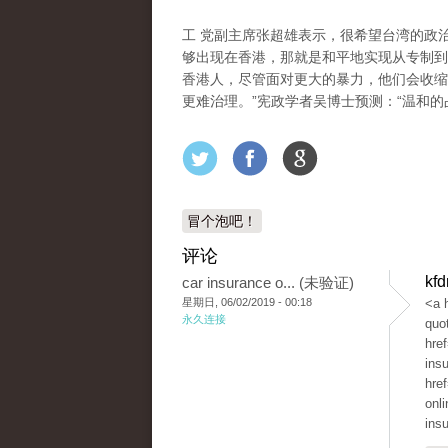
工 党副主席张超雄表示，很希望台湾的政
够出现在香港，那就是和平地实现从专制到
香港人，尽管面对更大的暴力，他们会收缩
更难治理。”宪政学者吴博士预测：“温和的
冒个泡吧！
评论
kf
car insurance o... (未验证)
星期日, 06/02/2019 - 00:18
<a 
永久连接
quo
hre
ins
hre
onl
ins