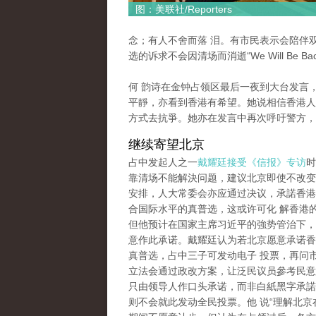
图：美联社/Reporters
念；有人不舍而落 泪。有市民表示会陪伴
选的诉求不会因清场而消逝“We Will Be Bac
何 韵诗在金钟占领区最后一夜到大台发言
平靜，亦看到香港有希望。她说相信香港人
方式去抗爭。她亦在发言中再次呼吁警方，
继续寄望北京
占中发起人之一
戴耀廷接受《信报》专访
时
靠清场不能解決问题，建议北京即使不改变2
安排，人大常委会亦应通过决议，承諾香港2
合国际水平的真普选，这或许可化 解香港
但他预计在国家主席习近平的強势管治下，
意作此承诺。戴耀廷认为若北京愿意承诺香港
真普选，占中三子可发动电子 投票，再问
立法会通过政改方案，让泛民议员參考民意
只由领导人作口头承诺，而非白紙黑字承諾
则不会就此发动全民投票。他 说“理解北京