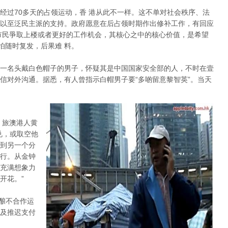
经过70多天的占领运动，香 港从此不一样。这不单对社会秩序、法
以至泛民主派的支持。政府愿意在后占领时期作出修补工作，有回应
市民爭取上楼或者更好的工作机会，其核心之中的核心价值，是希望
怕随时复发，后果难 料。
一名头戴白色帽子的男子，怀疑其是中国国家安全部的人，不时在壹
信对外沟通。据悉，有人曾指示白帽男子要“多啲留意黎智英”。当天
。旅澳港人黄
兑，或取空他
到另一个分
行。从金钟
充满想象力
开花。”
酝酿不合作运
及推迟支付