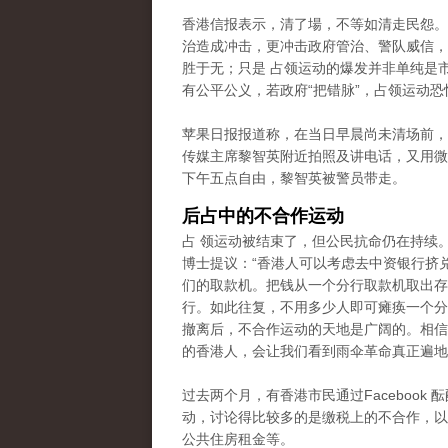
香港信报表示，清了場，不等如清走民怨。
治造成冲击，更冲击政府管治、警队威信，
胜于无；只是 占领运动的爆发并非单纯是
有公平公义，若政府“把错脉”，占领运动恐
苹果日报报道称，在当日早晨尚未清场前，
传媒主席黎智英附近拍照及讲电话，又用微
下午五点自由，黎智英被警员带走。
后占中的不合作运动
占 领运动被结束了，但公民抗命仍在持续
博士提议：“香港人可以考虑去中资银行挤
们的取款机。把钱从一个分行取款机取出存
行。如此往复，不用多少人即可瘫痪一个分
撤离后，不合作运动的天地是广阔的。相信
的香港人，会让我们看到雨伞革命真正遍地
过去两个月，有香港市民通过Facebook 
动，讨论得比较多的是缴税上的不合作
，以
公共住房租金等。