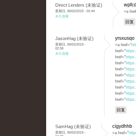
wpfcd
Direct Lenders (未验证)
星期日, 06/02/2019 - 02:44
<a hre
永久连接
回复
yrsxusqo
JasonHag (未验证)
星期日, 06/02/2019 -
<a href="
ht
02:58
href="
https
永久连接
href="
https
href="
https
href="
https
href="
https:
href="
https
href="
https
href="
https
href="
https
回复
cigydhhb
SamHag (未验证)
星期日, 06/02/2019 -
<a href="
http