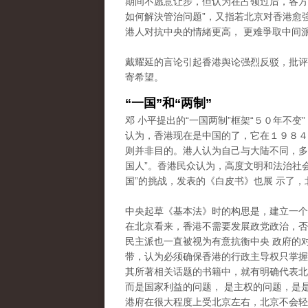
期间不愿意让步，但认为在占领过后，各方
如何解決管治问题”，又指若北京对香港愈
港人对抗中央的情緒更高， 更难爭取中间
戴耀延的言论引起香港舆论强烈反驳，批评
寄希望。
“一国”和“两制”
邓 小平提出的“一国两制”框架“５０年不变
认为，香港现在是中国的了，它在１９８４
则并非目的。港人认为自己与大陆不同，多次
国人”。香港民众认为，高度文明和法治社
国”的挑战，发表的《白皮书》也展 示了，
中央起草《基本法》时的构思是，建立一个
在北京看来，香港不需要发展政党政治，否
民主派也一直被视为有意抗衡中央 政府的
带，认为必须确保香港的行政主导权只掌握在
其所著相关话题的书籍中，就有明确代表北
而是国家利益的问题， 是主权的问题，是
港府在很大程度上受北京左右，北京不会轻