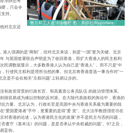
应冷靜思考
強硬，只会令
派支持。
警方和工人在清除栅栏 图：美联社/Reporters
他对北京还
”，港人强调的是“两制”，但对北京来说，则是“一国”更为关键。北京
年 与英国签署联合声明是为了收回香港，而扩大香港人的民主权利
民调数据显示，大多数香港人认为自己是“香港人”， 而不只是“中
会，行使民主权利是理所当然的事。但北京将香港普选一事当作对“一
北京是不会在相关“主权问题”上轻易让步的。
没有政党背景的行政长官、和高素质公务员队伍 的政治管理体系。
则很容易成为难以控制的反对派。在大陆代表政权的舆论中，香港的
对抗力量。北京认为，行政长官是巩固中央与香港关系最为重要的纽
“爱国爱港者”手中，更重要的是得“爱 党”。北大法学教授强世功在
京对香港的论述，认为香港民主化的发展“并不是民主与否的问题，
是否遵守《基本法》的问题，是是否承认中央权威的问题”。97之后，
易妥协。