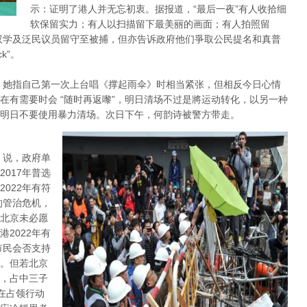
示：证明了港人并无忘初衷。据报道，“最后一夜”有人收拾细
软保留实力；有人以扫描留下最美丽的画面；有人拍照留
双学及泛民议员留守至被捕，但亦告诉政府他们爭取公民提名和真普
k”。
，她指自己第一次上台唱《撑起雨伞》时相当紧张，但相反今日心情
在有需要时会 “随时再返嚟”，明日清场不过是將运动转化，以另一种
明日不要使用暴力清场。次日下午，何韵诗被警方带走。
 说，政府单
017年普选
022年有符
的管治危机，
北京未必愿
2022年有
市民会否支持
。但若北京
，占中三子
在占领行动