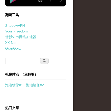
翻墙工具
ShadowVPN
Your Freedom
倩影VPN网络加速器
XX-Net
GranGorz
搜索表单
搜索
镜像站点 （免翻墙）
泡泡
镜像
#1
泡泡
镜像#2
热门文章