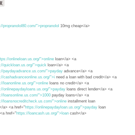
复
://propranolol80.com/">propranolol
10mg cheap</a>
ttps://onlineloan.us.org/">online
loan</a> <a
://quickloan.us.org/">quick
loan</a> <a
s://paydayadvance.us.com/">payday
advance</a> <a
://cashadvanceonline.us.org/">i
need a loan with bad credit</a> <a
://loanonline.us.org/">online
loans no credit</a> <a
s://onlinepaydayloans.us.org/">payday
loans direct lender</a> <a
://loansonline.us.com/">1000
payday loans</a> <a
://loansnocreditcheck.us.com/">online
installment loan
/a> <a href="
https://onlinepaydayloan.us.org/">payday
loan
 <a href="
https://loancash.us.org/">loan
cash</a>