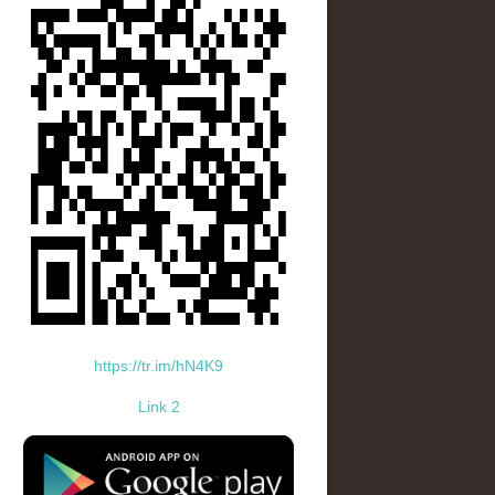
https://tr.im/hN4K9
Link 2
standard-icon-googleplay-app-store.png