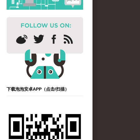
下载泡泡安卓APP（点击/扫描）