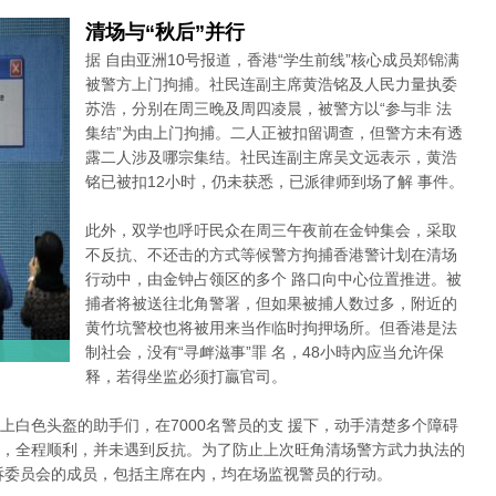
清场与“秋后”并行
据 自由亚洲10号报道，香港“学生前线”核心成员郑锦满
被警方上门拘捕。社民连副主席黄浩铭及人民力量执委
苏浩，分别在周三晚及周四凌晨，被警方以“参与非 法
集结”为由上门拘捕。二人正被扣留调查，但警方未有透
露二人涉及哪宗集结。社民连副主席吴文远表示，黄浩
铭已被扣12小时，仍未获悉，已派律师到场了解 事件。
此外，双学也呼吁民众在周三午夜前在金钟集会，采取
不反抗、不还击的方式等候警方拘捕香港警计划在清场
行动中，由金钟占领区的多个 路口向中心位置推进。被
捕者将被送往北角警署，但如果被捕人数过多，附近的
黄竹坑警校也将被用来当作临时拘押场所。但香港是法
制社会，没有“寻衅滋事”罪 名，48小時內应当允许保
释，若得坐监必须打贏官司。
上白色头盔的助手们，在7000名警员的支 援下，动手清楚多个障碍
，全程顺利，并未遇到反抗。为了防止上次旺角清场警方武力执法的
诉委员会的成员，包括主席在内，均在场监视警员的行动。