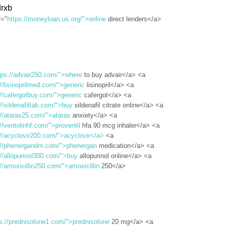
rxb
f="
https://moneyloan.us.org/">online
direct lenders</a>
tps://advair250.com/">where
to buy advair</a> <a
://lisinoprilmed.com/">generic
lisinopril</a> <a
://cafergotbuy.com/">generic
cafergot</a> <a
://sildenafiltab.com/">buy
sildenafil citrate online</a> <a
://atarax25.com/">atarax
anxiety</a> <a
//ventolinhf.com/">proventil
hfa 90 mcg inhaler</a> <a
://acyclovir200.com/">acyclovir</a>
<a
://phenergandm.com/">phenergan
medication</a> <a
://allopurinol300.com/">buy
allopurinol online</a> <a
://amoxicillin250.com/">amoxicillin
250</a>
s://prednisolone1.com/">prednisolone
20 mg</a> <a