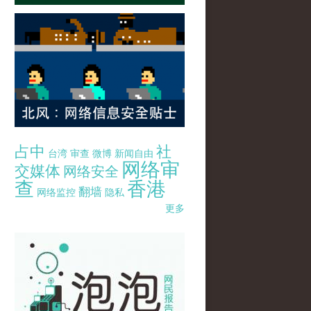
占中
社
台湾
审查
微博
新闻自由
网络审
交媒体
网络安全
查
香港
翻墙
网络监控
隐私
更多
pao-pao-banner-mirror-site-120814.jpg