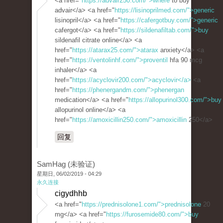
<a href="
https://advair250.com/">where
to buy
advair</a> <a href="
https://lisinoprilmed.com/">generic
lisinopril</a> <a href="
https://cafergotbuy.com/">generic
cafergot</a> <a href="
https://sildenafiltab.com/">buy
sildenafil citrate online</a> <a
href="
https://atarax25.com/">atarax
anxiety</a> <a
href="
https://ventolinhf.com/">proventil
hfa 90 mcg
inhaler</a> <a
href="
https://acyclovir200.com/">acyclovir</a>
<a
href="
https://phenergandm.com/">phenergan
medication</a> <a href="
https://allopurinol300.com/">buy
allopurinol online</a> <a
href="
https://amoxicillin250.com/">amoxicillin
250</a>
回复
SamHag (未验证)
星期日, 06/02/2019 - 04:29
永久连接
cigydhhb
<a href="
https://prednisolone1.com/">prednisolone
20
mg</a> <a href="
https://furosemide80.com/">buy