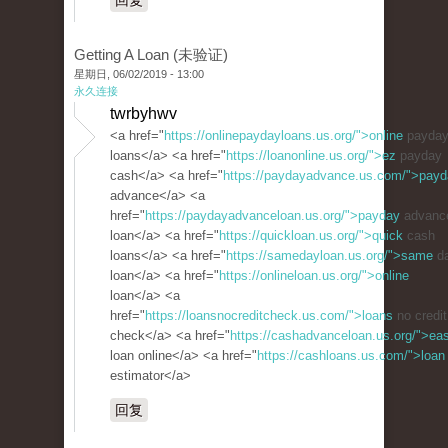
回复
Getting A Loan (未验证)
星期日, 06/02/2019 - 13:00
永久连接
twrbyhwv
<a href="
https://onlinepaydayloans.us.org/">online
payda
loans</a> <a href="
https://loanonline.us.org/">ez
payday
cash</a> <a href="
https://paydayadvance.us.com/">pay
advance</a> <a
href="
https://paydayadvanceloan.us.org/">payday
advanc
loan</a> <a href="
https://quickloan.us.org/">quick
cash
loans</a> <a href="
https://samedayloan.us.org/">same
d
loan</a> <a href="
https://onlineloan.us.org/">online
loan</a> <a
href="
https://loansnocreditcheck.us.com/">loans
no credit
check</a> <a href="
https://cashadvanceloan.us.org/">ea
loan online</a> <a href="
https://cashloans.us.com/">loan
estimator</a>
回复