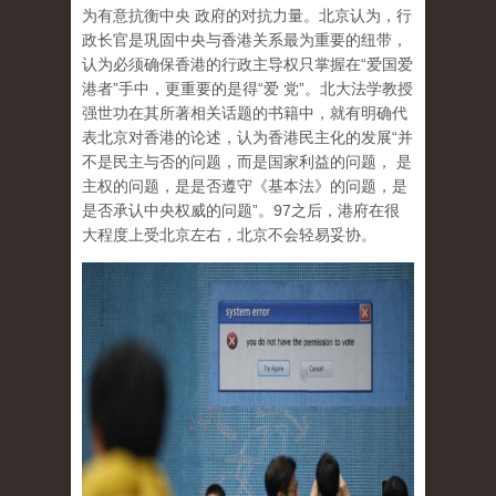
为有意抗衡中央 政府的对抗力量。北京认为，行
政长官是巩固中央与香港关系最为重要的纽带，
认为必须确保香港的行政主导权只掌握在“爱国爱
港者”手中，更重要的是得“爱 党”。北大法学教授
强世功在其所著相关话题的书籍中，就有明确代
表北京对香港的论述，认为香港民主化的发展“并
不是民主与否的问题，而是国家利益的问题， 是
主权的问题，是是否遵守《基本法》的问题，是
是否承认中央权威的问题”。97之后，港府在很
大程度上受北京左右，北京不会轻易妥协。