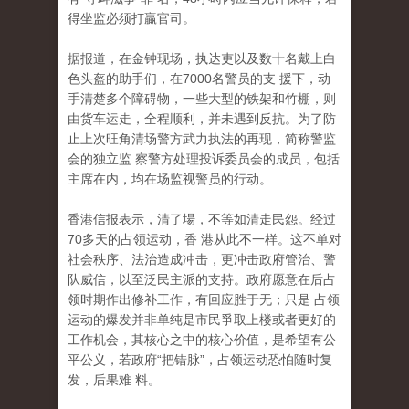
得坐监必须打贏官司。
据报道，在金钟现场，执达吏以及数十名戴上白
色头盔的助手们，在7000名警员的支 援下，动
手清楚多个障碍物，一些大型的铁架和竹棚，则
由货车运走，全程顺利，并未遇到反抗。为了防
止上次旺角清场警方武力执法的再现，简称警监
会的独立监 察警方处理投诉委员会的成员，包括
主席在内，均在场监视警员的行动。
香港信报表示，清了場，不等如清走民怨。经过
70多天的占领运动，香 港从此不一样。这不单对
社会秩序、法治造成冲击，更冲击政府管治、警
队威信，以至泛民主派的支持。政府愿意在后占
领时期作出修补工作，有回应胜于无；只是 占领
运动的爆发并非单纯是市民爭取上楼或者更好的
工作机会，其核心之中的核心价值，是希望有公
平公义，若政府“把错脉”，占领运动恐怕随时复
发，后果难 料。