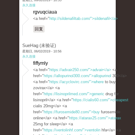
星期日, 06/02/2019 - 10:53
永久连接
rgvuqciaua
<a href="
http://sildenafiltab.com/">sildenafil</a>
回复
SueHag (未验证)
星期日, 06/02/2019 - 10:56
永久连接
fiffymly
<a href="
https://advair250.com/">advair</a>
<a
href="
https://allopurinol300.com/">allopurinol
300</a>
<a href="
https://acyclovirc.com/">where
to buy
zovirax</a> <a
href="
https://lisinoprilmed.com/">generic
drug for
lisinopril</a> <a href="
https://cialis60.com/">cheapest
cialis 20mg</a> <a
href="
https://furosemide80.com/">buy
furosemide
online</a> <a href="
https://atarax25.com/">atarax
25mg for sleep</a> <a
href="
https://ventolinhf.com/">ventolin
hfa</a> <a