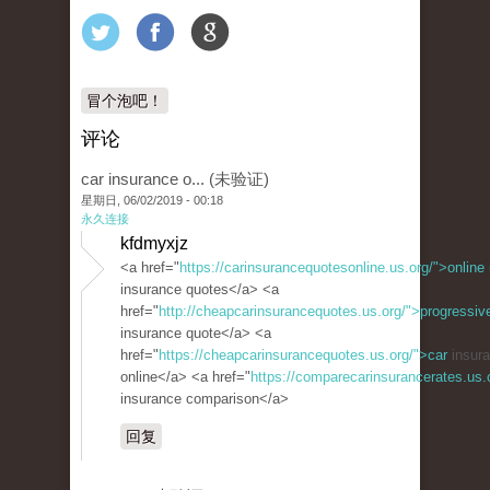
冒个泡吧！
评论
car insurance o... (未验证)
星期日, 06/02/2019 - 00:18
永久连接
kfdmyxjz
<a href="
https://carinsurancequotesonline.us.org/">online
insurance quotes</a> <a
href="
http://cheapcarinsurancequotes.us.org/">progressiv
insurance quote</a> <a
href="
https://cheapcarinsurancequotes.us.org/">car
insura
online</a> <a href="
https://comparecarinsurancerates.us
insurance comparison</a>
回复