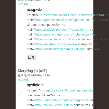
星期日, 06/02/2019 - 15:00
永久连接
ucjqpwfz
<a href="
https://prednisolone1.com/">prednisolone</a>
<
href="
https://prednisone40.com/">prednisone
20mg online
without prescription</a> <a
href="
https://tadalafilpro.com/">tadalafil</a>
<a
href="
https://phenergandm.com/">phenergan</a>
<a
href="
https://sildenafiltab.com/">sildenafil
women</a> <a
href="
https://levitra10.com/">levitra
20mg</a> <a
href="
https://lisinoprilmed.com/">lisinopril
10mg</a>
回复
MaryHag (未验证)
星期日, 06/02/2019 - 15:10
永久连接
hpxilqiqm
<a href="
http://propranolol80.com/">propranolol
purchase online</a> <a
href="
http://cafergotbuy.com/">cafergot</a>
<a
href="
http://cialis60.com/">cialis
generic</a> <a