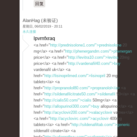
回复
AlanHag (未验证)
星期日, 06/02/2019 - 20:11
永久连接
lpvrnfxraq
<a href="
http://prednisolone1.com/">prednisolone
20
mg</a> <a href="
http://phenergandm.com/">phenergan
price</a> <a href="
http://levitra10.com/">levitra
20mg
price</a> <a href="
http://vardenafil40.com/">buy
vardenafil uk</a> <a
href="
http://lisinoprilmed.com/">lisinopril
20 mg
tablets</a> <a
href="
http://propranolol80.com/">propranolol</a>
<a
href="
http://sildenafilcitrate50.com/">sildenafil
50</a> <a
href="
http://cialis50.com/">cialis
50mg</a> <a
href="
http://allopurinol300.com/">buy
allopurinol</a> <a
href="
http://acyclovir200.com/">valacyclovir
valtrex</a>
<a href="
http://acyclovirc.com/">acyclovir
400mg
tablets</a> <a href="
http://sildenafiltab.com/">generic
sildenafil citrate</a> <a
href="
http://cafergotbuy.com/">cafergot</a>
<a