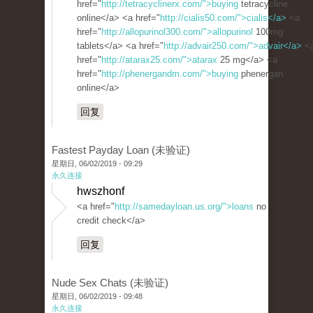
href="
http://tetracyclinerx.com/">buying
tetracycline
online</a> <a href="
http://cialis50.com/">cialis</a>
<a
href="
http://allopurinol300.com/">allopurinol
100mg
tablets</a> <a href="
http://advair250.com/">advair</a>
<
href="
http://atarax25.com/">atarax
25 mg</a> <a
href="
http://phenergandm.com/">buying
phenergan
online</a>
回复
Fastest Payday Loan (未验证)
星期日, 06/02/2019 - 09:29
永久连接
hwszhonf
<a href="
http://samedayloan.us.org/">loans
no
credit check</a>
回复
Nude Sex Chats (未验证)
星期日, 06/02/2019 - 09:48
永久连接