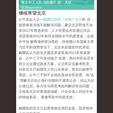
警方和工人在清除栅栏 图：美联
社/Reporters
继续寄望北京
占中发起人之一
戴耀廷接受《信报》专访
时 说，
政府单靠清场不能解決问题，建议北京即使不改
变2017年普选安排，人大常委会亦应通过决议，
承諾香港2022年有符合国际水平的真普选，这或
许可化 解香港的管治危机，但他预计在国家主席
习近平的強势管治下，北京未必愿意作此承诺。
戴耀廷认为若北京愿意承诺香港2022年有真普
选，占中三子可发动电子 投票，再问市民会否支
持立法会通过政改方案，让泛民议员參考民意。
但若北京只由领导人作口头承诺，而非白紙黑字
承諾，占中三子则不会就此发动全民投票。他 说
“理解北京在占领行动期间不愿意让步，但认为在
占领过后，各方应冷靜思考如何解決管治问题”，
又指若北京对香港愈強硬，只会令港人对抗中央
的情緒更高， 更难爭取中间派支持。
戴耀延的言论引起香港舆论强烈反驳，批评他对