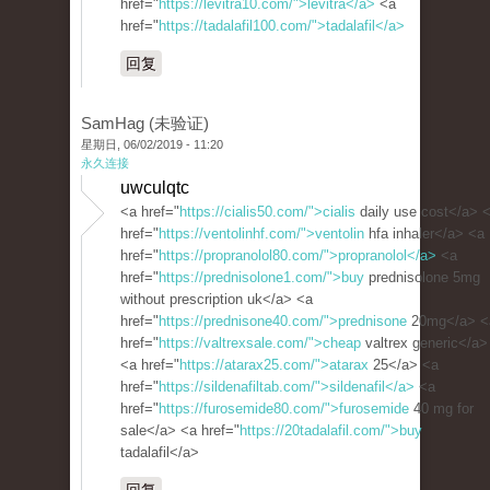
href="
https://levitra10.com/">levitra</a>
<a
href="
https://tadalafil100.com/">tadalafil</a>
回复
SamHag (未验证)
星期日, 06/02/2019 - 11:20
永久连接
uwculqtc
<a href="
https://cialis50.com/">cialis
daily use cost</a> 
href="
https://ventolinhf.com/">ventolin
hfa inhaler</a> <a
href="
https://propranolol80.com/">propranolol</a>
<a
href="
https://prednisolone1.com/">buy
prednisolone 5mg
without prescription uk</a> <a
href="
https://prednisone40.com/">prednisone
20mg</a> <
href="
https://valtrexsale.com/">cheap
valtrex generic</a>
<a href="
https://atarax25.com/">atarax
25</a> <a
href="
https://sildenafiltab.com/">sildenafil</a>
<a
href="
https://furosemide80.com/">furosemide
40 mg for
sale</a> <a href="
https://20tadalafil.com/">buy
tadalafil</a>