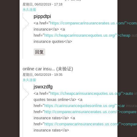
星期日, 06/02/2019 - 17:18
永久连接
pippdtpi
<a href="
https://comparecarinsurancerates.us.com/">com
insurance</a> <a
href="
https://cheapcarinsurancequotes.us.org/">cheap
aut
insurance quotes</a>
回复
online car insu... (未验证)
星期日, 06/02/2019 - 19:35
永久连接
jswxzdfg
<a href="
https://cheapcarinsurancequotes.us.org/">auto
i
quotes texas online</a> <a
href="
https://carinsurancequotesonline.us.org/">car
insura
href="
http://comparecarinsurancerates.us.com/">compare
insurance rates</a> <a
href="
https://comparecarinsurancerates.us.com/">compar
insurance rates</a>