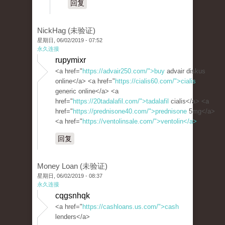
回复
NickHag (未验证)
星期日, 06/02/2019 - 07:52
永久连接
rupymixr
<a href="
https://advair250.com/">buy
advair diskus
online</a> <a href="
https://cialis60.com/">cialis
generic online</a> <a
href="
https://20tadalafil.com/">tadalafil
cialis</a> <a
href="
https://prednisone40.com/">prednisone
5mg</a>
<a href="
https://ventolinsale.com/">ventolin</a>
回复
Money Loan (未验证)
星期日, 06/02/2019 - 08:37
永久连接
cqgsnhqk
<a href="
https://cashloans.us.com/">cash
lenders</a>