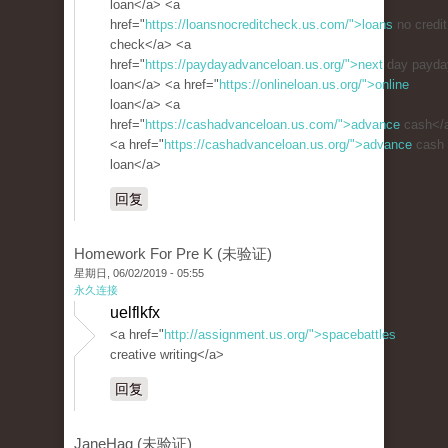
loan</a> <a
href="
https://loansnocreditcheck.us.com/">loans
no credit
check</a> <a
href="
https://paydayadvanceloan.us.org/">next
day payda
loan</a> <a href="
https://onlineloan.us.org/">online
loan</a> <a
href="
https://cashadvanceloan.us.com/">advance
cash</
<a href="
https://cashadvanceloan.us.org/">advance
cash
loan</a>
回复
Homework For Pre K (未验证)
星期日, 06/02/2019 - 05:55
永久连接
uelflkfx
<a href="
http://assignment.us.org/">spacebattles
creative writing</a>
回复
JaneHag (未验证)