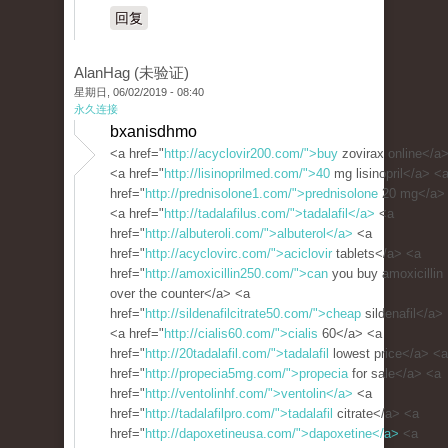
回复
AlanHag (未验证)
星期日, 06/02/2019 - 08:40
永久连接
bxanisdhmo
<a href="
http://acyclovir200.com/">buy
zovirax online</a
<a href="
http://lisinoprilmed.com/">40
mg lisinopril</a> <
href="
http://prednisolone1.com/">prednisolone
20 mg</a>
<a href="
http://tadalafilus.com/">tadalafil</a>
<a
href="
http://albuteroli.com/">albuterol</a>
<a
href="
http://acyclovirc.com/">aciclovir
tablets</a> <a
href="
http://amoxicillin250.com/">can
you buy amoxicillin
over the counter</a> <a
href="
http://sildenafilcitrate50.com/">cheap
sildenafil</a>
<a href="
http://cialis60.com/">cialis
60</a> <a
href="
http://20tadalafil.com/">tadalafil
lowest price</a> <a
href="
http://propecia5mg.com/">propecia
for sale</a> <a
href="
http://ventolinhf.com/">ventolin</a>
<a
href="
http://tadalafilpro.com/">tadalafil
citrate</a> <a
href="
http://dapoxetineusa.com/">dapoxetine</a>
<a