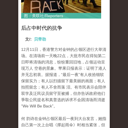
图：美联社/Reporters
后占中时代的抗争
文/:
贝带劲
12月11日，香港警方对金钟的占领区进行大举清
场。在清场前一天晚22点，大批市民在得知第二
日即将清场的消息，纷纷重回旧地，占领运动呈
现万人 空巷的景象。苹果日报表示：证明了港人
并无忘初衷。据报道，“最后一夜”有人收拾细软
保留实力；有人以扫描留下最美丽的画面；有人
拍照留念；有人不舍而落 泪。有市民表示会陪伴
双学及泛民议员留守至被捕，但亦告诉政府他们
爭取公民提名和真普选的诉求不会因清场而消逝
“We Will Be Back”。
何 韵诗在金钟占领区最后一夜到大台发言，她指
自己第一次上台唱《撑起雨伞》时相当紧张，但