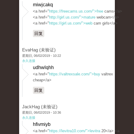
miwjcakq
<a href="
https://freecams.us.com/">free
cams</a>
<a href="
http://girl.us.com/">mature
webcam</a>
<a href="
https://girl.us.com/">web
cam girls</a>
回复
EvaHag (未验证)
星期日, 06/02/2019 - 10:22
永久连接
udhwlqhh
<a href="
https://valtrexsale.com/">buy
valtrex
cheap</a>
回复
JackHag (未验证)
星期日, 06/02/2019 - 10:36
永久连接
hfivmiyb
<a href="
https://levitra10.com/">levitra
20</a> <a