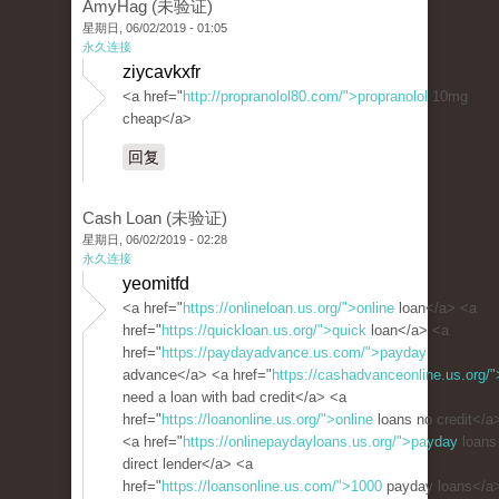
AmyHag (未验证)
星期日, 06/02/2019 - 01:05
永久连接
ziycavkxfr
<a href="
http://propranolol80.com/">propranolol
10mg
cheap</a>
回复
Cash Loan (未验证)
星期日, 06/02/2019 - 02:28
永久连接
yeomitfd
<a href="
https://onlineloan.us.org/">online
loan</a> <a
href="
https://quickloan.us.org/">quick
loan</a> <a
href="
https://paydayadvance.us.com/">payday
advance</a> <a href="
https://cashadvanceonline.us.org/"
need a loan with bad credit</a> <a
href="
https://loanonline.us.org/">online
loans no credit</a
<a href="
https://onlinepaydayloans.us.org/">payday
loans
direct lender</a> <a
href="
https://loansonline.us.com/">1000
payday loans</a