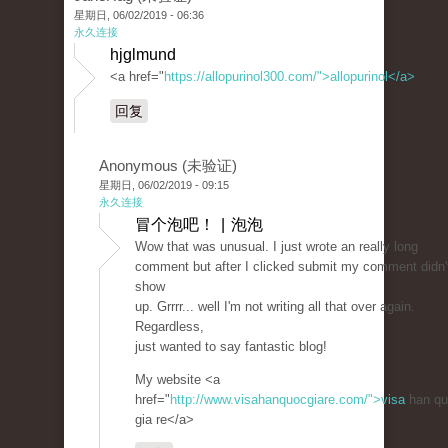
星期日, 06/02/2019 - 06:36
永久连接
hjglmund
<a href="
https://allopurinol300.com/">allopurinol</a>
回复
Anonymous (未验证)
星期日, 06/02/2019 - 09:15
永久连接
冒个泡吧！ | 泡泡
Wow that was unusual. I just wrote an really long
comment but after I clicked submit my comment didn'
show
up. Grrrr... well I'm not writing all that over again.
Regardless,
just wanted to say fantastic blog!
My website <a
href="
http://www.visahanquocgiare.com/">visa
han qu
gia re</a>