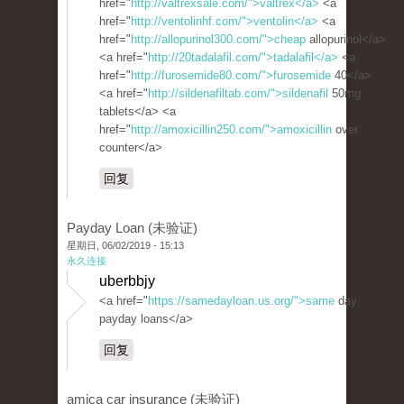
href="
http://valtrexsale.com/">valtrex</a>
<a
href="
http://ventolinhf.com/">ventolin</a>
<a
href="
http://allopurinol300.com/">cheap
allopurinol</a>
<a href="
http://20tadalafil.com/">tadalafil</a>
<a
href="
http://furosemide80.com/">furosemide
40</a>
<a href="
http://sildenafiltab.com/">sildenafil
50mg
tablets</a> <a
href="
http://amoxicillin250.com/">amoxicillin
over
counter</a>
回复
Payday Loan (未验证)
星期日, 06/02/2019 - 15:13
永久连接
uberbbjy
<a href="
https://samedayloan.us.org/">same
day
payday loans</a>
回复
amica car insurance (未验证)