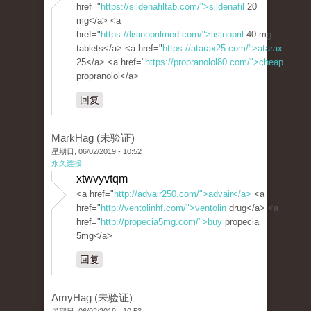
href="
https://sildenafiltab.com/">sildenafil
20
mg</a> <a
href="
https://lisinoprilmed.com/">lisinopril
40 mg
tablets</a> <a href="
https://atarax25.com/">atarax
25</a> <a href="
https://propranolol80.com/">cheap
propranolol</a>
回复
MarkHag (未验证)
星期日, 06/02/2019 - 10:52
永久连接
xtwvyvtqm
<a href="
http://advair250.com/">advair</a>
<a
href="
http://ventolinhf.com/">ventolin
drug</a> <a
href="
http://propecia5mg.com/">buy
propecia
5mg</a>
回复
AmyHag (未验证)