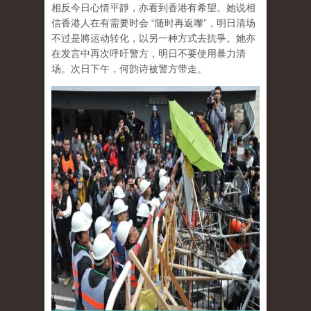
相反今日心情平靜，亦看到香港有希望。她说相
信香港人在有需要时会 “随时再返嚟”，明日清场
不过是將运动转化，以另一种方式去抗爭。她亦
在发言中再次呼吁警方，明日不要使用暴力清
场。次日下午，何韵诗被警方带走。