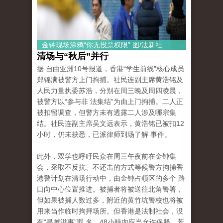
金钟现场涂鸦“你无投票权限” 图/法新社
清场与“秋后”并行
据 自由亚洲10号报道，香港“学生前线”核心成员
郑锦满被警方上门拘捕。社民连副主席黄浩铭及
人民力量执委苏浩，分别在周三晚及周四凌晨，
被警方以“参与非 法集结”为由上门拘捕。二人正
被扣留调查，但警方未有透露二人涉及哪宗集
结。社民连副主席吴文远表示，黄浩铭已被扣12
小时，仍未获悉，已派律师到场了解 事件。
此外，双学也呼吁民众在周三午夜前在金钟集
会，采取不反抗、不还击的方式等候警方拘捕香
港警计划在清场行动中，由金钟占领区的多个 路
口向中心位置推进。被捕者将被送往北角警署，
但如果被捕人数过多，附近的黄竹坑警校也将被
用来当作临时拘押场所。但香港是法制社会，没
有“寻衅滋事”罪 名，48小時內应当允许保释，若