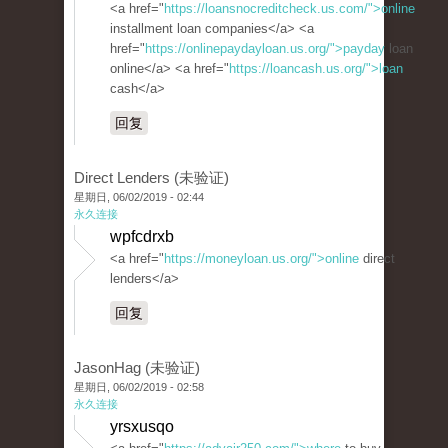
<a href="
https://loansnocreditcheck.us.com/">online
installment loan companies</a> <a
href="
https://onlinepaydayloan.us.org/">payday
loan
online</a> <a href="
https://loancash.us.org/">loan
cash</a>
回复
Direct Lenders (未验证)
星期日, 06/02/2019 - 02:44
永久连接
wpfcdrxb
<a href="
https://moneyloan.us.org/">online
direct
lenders</a>
回复
JasonHag (未验证)
星期日, 06/02/2019 - 02:58
永久连接
yrsxusqo