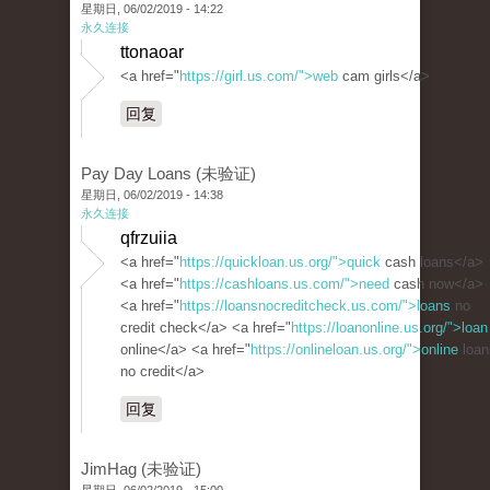
星期日, 06/02/2019 - 14:22
永久连接
ttonaoar
<a href="
https://girl.us.com/">web
cam girls</a>
回复
Pay Day Loans (未验证)
星期日, 06/02/2019 - 14:38
永久连接
qfrzuiia
<a href="
https://quickloan.us.org/">quick
cash loans</a>
<a href="
https://cashloans.us.com/">need
cash now</a>
<a href="
https://loansnocreditcheck.us.com/">loans
no
credit check</a> <a href="
https://loanonline.us.org/">loan
online</a> <a href="
https://onlineloan.us.org/">online
loan
no credit</a>
回复
JimHag (未验证)