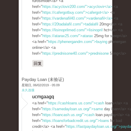
furosimide</a> <a
href="
https://acyclovir200.com/">acyclovir</a>
<a
href="
https://cafergotbuy.com/">cafergot</a>
<a
href="
https://vardenafil40.com/">vardenafil</a>
<a
href="
https://20tadalafil.com/">tadalafil
20mg</a> <a
href="
https://lisinoprilmed.com/">lisinopril
hct</a> <a
href="
https://atarax25.com/">atarax
25mg for sleep</a>
<a href="
https://phenergandm.com/">buying
phenergan
online</a> <a
href="
https://prednisone40.com/">prednisone
5 mg</a>
回复
Payday Loan (未验证)
星期日, 06/02/2019 - 05:09
永久连接
ucmgaagq
<a href="
https://cashloans.us.com/">cash
loans</a> <a
href="
https://samedayloan.us.org/">same
day loan</a> <
href="
https://loancash.us.org/">cash
loan payday</a> <a
href="
https://loansforbadcredit.us.org/">loans
for bad
credit</a> <a href="
https://fastpaydayloan.us.org/">payd