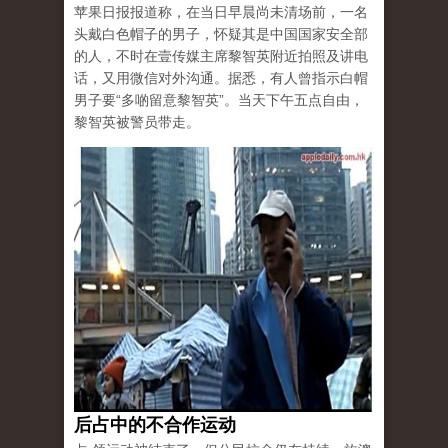
苹果日报报道称，在当日早晨尚未清场前，一名
头戴白色帽子的男子，怀疑其是中国国家安全部
的人，不时在壹传媒主席黎智英附近拍照及讲电
话，又用微信对外沟通。据悉，有人曾指示白帽
男子要“多啲留意黎智英”。当天下午五点自由，
黎智英被警员带走。
后占中的不合作运动