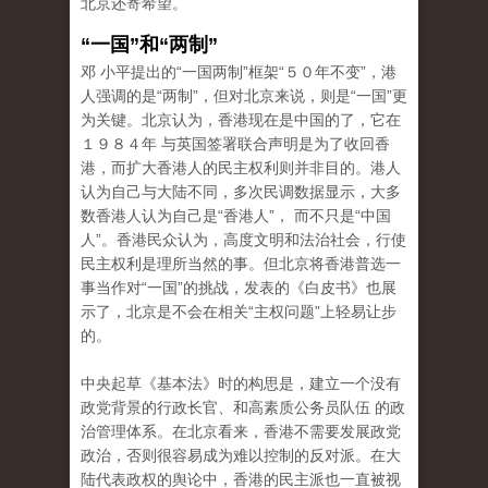
北京还寄希望。
“一国”和“两制”
邓 小平提出的“一国两制”框架“５０年不变”，港
人强调的是“两制”，但对北京来说，则是“一国”更
为关键。北京认为，香港现在是中国的了，它在
１９８４年 与英国签署联合声明是为了收回香
港，而扩大香港人的民主权利则并非目的。港人
认为自己与大陆不同，多次民调数据显示，大多
数香港人认为自己是“香港人”， 而不只是“中国
人”。香港民众认为，高度文明和法治社会，行使
民主权利是理所当然的事。但北京将香港普选一
事当作对“一国”的挑战，发表的《白皮书》也展
示了，北京是不会在相关“主权问题”上轻易让步
的。
中央起草《基本法》时的构思是，建立一个没有
政党背景的行政长官、和高素质公务员队伍 的政
治管理体系。在北京看来，香港不需要发展政党
政治，否则很容易成为难以控制的反对派。在大
陆代表政权的舆论中，香港的民主派也一直被视