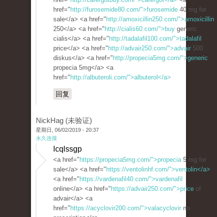
href="
http://furosemide80.com/">furosemide
40 mg for
sale</a> <a href="
http://amoxicillin250.com/">amoxicillin
250</a> <a href="
http://cialis60.com/">buy
generic
cialis</a> <a href="
http://tadalafil100.com/">tadalafil
price</a> <a href="
http://advair250.com/">advair
500
diskus</a> <a href="
http://propecia5mg.com/">generic
propecia 5mg</a> <a
href="
http://albuteroli.com/">albuterol</a>
回复
NickHag (未验证)
星期日, 06/02/2019 - 20:37
永久连接
lcqlssgp
<a href="
https://propecia5mg.com/">propecia
5 mg for
sale</a> <a href="
https://ventolinhf.com/">ventolin</a>
<a href="
https://vardenafil40.com/">vardenafil
online</a> <a href="
https://advair250.com/">price
of
advair</a> <a
href="
https://acyclovir200.com/">valacyclovir
no