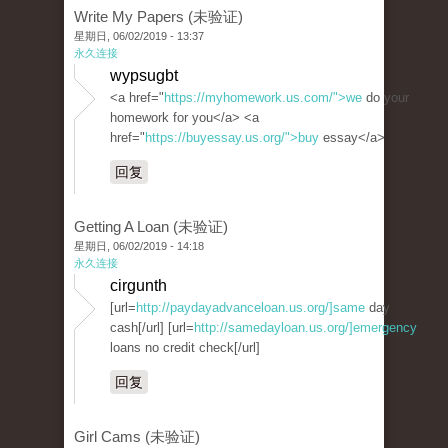
Write My Papers (未验证)
星期日, 06/02/2019 - 13:37
永久连接
wypsugbt
<a href="
https://myhomework.us.com/">we
do your
homework for you</a> <a
href="
https://buyessay.us.org/">buy
essay</a>
回复
Getting A Loan (未验证)
星期日, 06/02/2019 - 14:18
永久连接
cirgunth
[url=
http://paydayadvanceloan.us.org/]same
day
cash[/url] [url=
http://samedayloan.us.org/]emergency
loans no credit check[/url]
回复
Girl Cams (未验证)