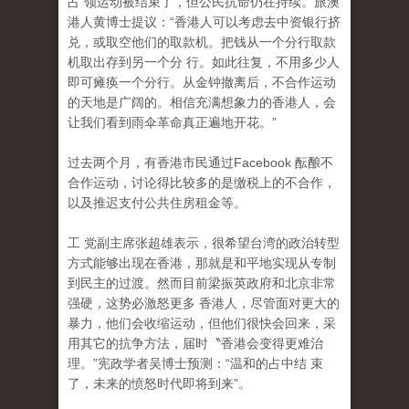
占 领运动被结束了，但公民抗命仍在持续。旅澳
港人黄博士提议：“香港人可以考虑去中资银行挤
兑，或取空他们的取款机。把钱从一个分行取款
机取出存到另一个分 行。如此往复，不用多少人
即可瘫痪一个分行。从金钟撤离后，不合作运动
的天地是广阔的。相信充满想象力的香港人，会
让我们看到雨伞革命真正遍地开花。”
过去两个月，有香港市民通过Facebook 酝酿不
合作运动，讨论得比较多的是缴税上的不合作
，
以及推迟支付公共住房租金等。
工 党副主席张超雄表示，很希望台湾的政治转型
方式能够出现在香港，那就是和平地实现从专制
到民主的过渡。然而目前梁振英政府和北京非常
强硬，这势必激怒更多 香港人，尽管面对更大的
暴力，他们会收缩运动，但他们很快会回来，采
用其它的抗争方法，届时〝香港会变得更难治
理。”宪政学者吴博士预测：“温和的占中结 束
了，未来的愤怒时代即将到来”。