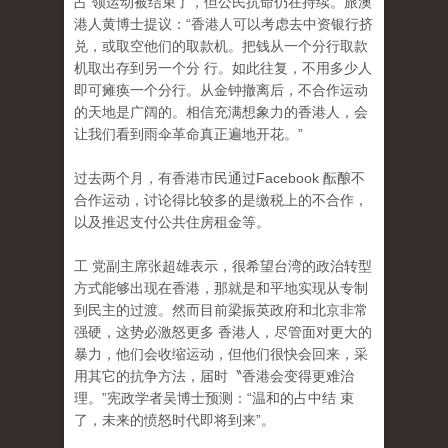
占 领运动被结束了，但公民抗命仍在持续。旅澳
港人黄博士提议：“香港人可以考虑去中资银行挤
兑，或取空他们的取款机。把钱从一个分行取款
机取出存到另一个分 行。如此往复，不用多少人
即可瘫痪一个分行。从金钟撤离后，不合作运动
的天地是广阔的。相信充满想象力的香港人，会
让我们看到雨伞革命真正遍地开花。”
过去两个月，有香港市民通过Facebook 酝酿不
合作运动，讨论得比较多的是缴税上的不合作
，
以及推迟支付公共住房租金等。
工 党副主席张超雄表示，很希望台湾的政治转型
方式能够出现在香港，那就是和平地实现从专制
到民主的过渡。然而目前梁振英政府和北京非常
强硬，这势必激怒更多 香港人，尽管面对更大的
暴力，他们会收缩运动，但他们很快会回来，采
用其它的抗争方法，届时〝香港会变得更难治
理。”宪政学者吴博士预测：“温和的占中结 束
了，未来的愤怒时代即将到来”。