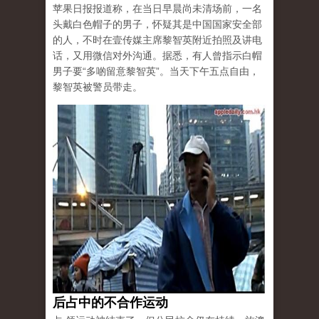
苹果日报报道称，在当日早晨尚未清场前，一名
头戴白色帽子的男子，怀疑其是中国国家安全部
的人，不时在壹传媒主席黎智英附近拍照及讲电
话，又用微信对外沟通。据悉，有人曾指示白帽
男子要“多啲留意黎智英”。当天下午五点自由，
黎智英被警员带走。
后占中的不合作运动