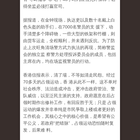
得坐监必须打贏官司。
据报道，在金钟现场，执达吏以及数十名戴上白
色头盔的助手们，在7000名警员的支 援下，动
手清楚多个障碍物，一些大型的铁架和竹棚，则
由货车运走，全程顺利，并未遇到反抗。为了防
止上次旺角清场警方武力执法的再现，简称警监
会的独立监 察警方处理投诉委员会的成员，包括
主席在内，均在场监视警员的行动。
香港信报表示，清了場，不等如清走民怨。经过
70多天的占领运动，香 港从此不一样。这不单对
社会秩序、法治造成冲击，更冲击政府管治、警
队威信，以至泛民主派的支持。政府愿意在后占
领时期作出修补工作，有回应胜于无；只是 占领
运动的爆发并非单纯是市民爭取上楼或者更好的
工作机会，其核心之中的核心价值，是希望有公
平公义，若政府“把错脉”，占领运动恐怕随时复
发，后果难 料。