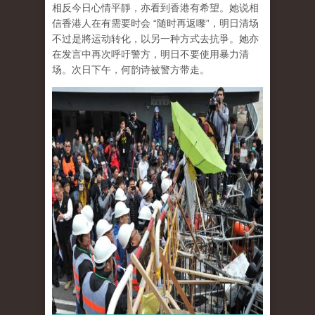
相反今日心情平靜，亦看到香港有希望。她说相
信香港人在有需要时会 “随时再返嚟”，明日清场
不过是將运动转化，以另一种方式去抗爭。她亦
在发言中再次呼吁警方，明日不要使用暴力清
场。次日下午，何韵诗被警方带走。