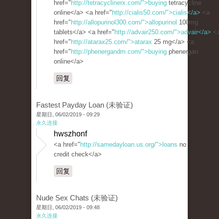
href="
http://tetracyclinerx.com/">buying
tetracycline
online</a> <a href="
http://cialis50.com/">cialis</a>
<a
href="
http://allopurinol300.com/">allopurinol
100mg
tablets</a> <a href="
http://advair250.com/">advair</a>
<
href="
http://atarax25.com/">atarax
25 mg</a> <a
href="
http://phenergandm.com/">buying
phenergan
online</a>
回复
Fastest Payday Loan (未验证)
星期日, 06/02/2019 - 09:29
永久连接
hwszhonf
<a href="
http://samedayloan.us.org/">loans
no
credit check</a>
回复
Nude Sex Chats (未验证)
星期日, 06/02/2019 - 09:48
永久连接