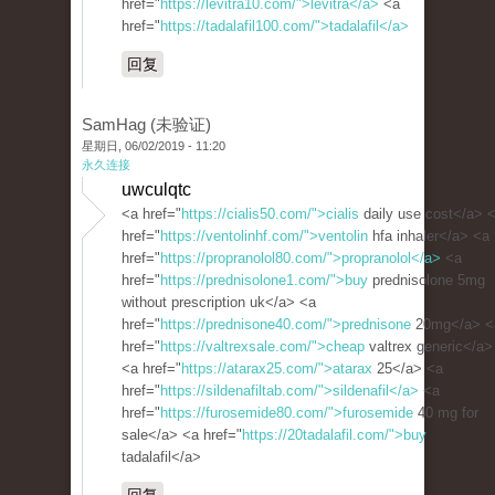
href="
https://levitra10.com/">levitra</a>
<a
href="
https://tadalafil100.com/">tadalafil</a>
回复
SamHag (未验证)
星期日, 06/02/2019 - 11:20
永久连接
uwculqtc
<a href="
https://cialis50.com/">cialis
daily use cost</a> 
href="
https://ventolinhf.com/">ventolin
hfa inhaler</a> <a
href="
https://propranolol80.com/">propranolol</a>
<a
href="
https://prednisolone1.com/">buy
prednisolone 5mg
without prescription uk</a> <a
href="
https://prednisone40.com/">prednisone
20mg</a> <
href="
https://valtrexsale.com/">cheap
valtrex generic</a>
<a href="
https://atarax25.com/">atarax
25</a> <a
href="
https://sildenafiltab.com/">sildenafil</a>
<a
href="
https://furosemide80.com/">furosemide
40 mg for
sale</a> <a href="
https://20tadalafil.com/">buy
tadalafil</a>