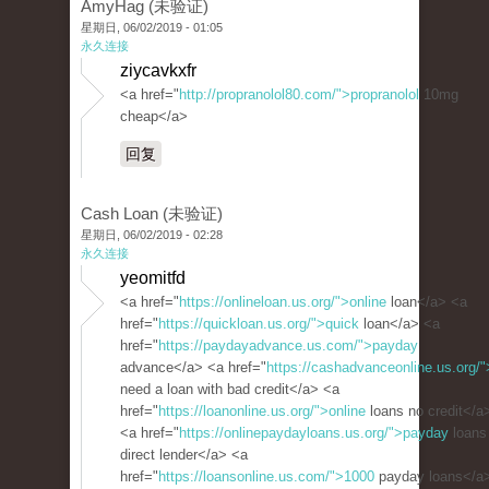
AmyHag (未验证)
星期日, 06/02/2019 - 01:05
永久连接
ziycavkxfr
<a href="
http://propranolol80.com/">propranolol
10mg
cheap</a>
回复
Cash Loan (未验证)
星期日, 06/02/2019 - 02:28
永久连接
yeomitfd
<a href="
https://onlineloan.us.org/">online
loan</a> <a
href="
https://quickloan.us.org/">quick
loan</a> <a
href="
https://paydayadvance.us.com/">payday
advance</a> <a href="
https://cashadvanceonline.us.org/"
need a loan with bad credit</a> <a
href="
https://loanonline.us.org/">online
loans no credit</a
<a href="
https://onlinepaydayloans.us.org/">payday
loans
direct lender</a> <a
href="
https://loansonline.us.com/">1000
payday loans</a