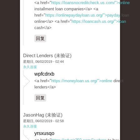
<a href="
https://loansnocreditcheck.us.com/">online
installment loan companies</a> <a
href="
https://onlinepaydayloan.us.org/">payday
loan
online</a> <a href="
https://loancash.us.org/">loan
cash</a>
回复
Direct Lenders (未验证)
星期日, 06/02/2019 - 02:44
永久连接
wpfcdrxb
<a href="
https://moneyloan.us.org/">online
direct
lenders</a>
回复
JasonHag (未验证)
星期日, 06/02/2019 - 02:58
永久连接
yrsxusqo