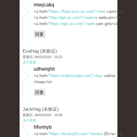
miwjcakq
<a href="
https://freecams.us.com/">free
cams</a>
<a href="
http://girl.us.com/">mature
webcam</a>
<a href="
https://girl.us.com/">web
cam girls</a>
回复
EvaHag (未验证)
星期日, 06/02/2019 - 10:22
永久连接
udhwlqhh
<a href="
https://valtrexsale.com/">buy
valtrex
cheap</a>
回复
JackHag (未验证)
星期日, 06/02/2019 - 10:36
永久连接
hfivmiyb
<a href="
https://levitra10.com/">levitra
20</a> <a