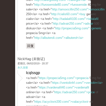
href="
http://furosemide80.com/">furosemide
40 mg for
sale</a> <a href="
http://amoxicillin250.com/">amoxicillin
250</a> <a href="
http://cialis60.com/">buy
generic
cialis</a> <a href="
http://tadalafil100.com/">tadalafil
price</a> <a href="
http://advair250.com/">advair
500
diskus</a> <a href="
http://propecia5mg.com/">generic
propecia 5mg</a> <a
href="
http://albuteroli.com/">albuterol</a>
回复
NickHag (未验证)
星期日, 06/02/2019 - 20:37
永久连接
lcqlssgp
<a href="
https://propecia5mg.com/">propecia
5 mg for
sale</a> <a href="
https://ventolinhf.com/">ventolin</a>
<a href="
https://vardenafil40.com/">vardenafil
online</a> <a href="
https://advair250.com/">price
of
advair</a> <a
href="
https://acyclovir200.com/">valacyclovir
no