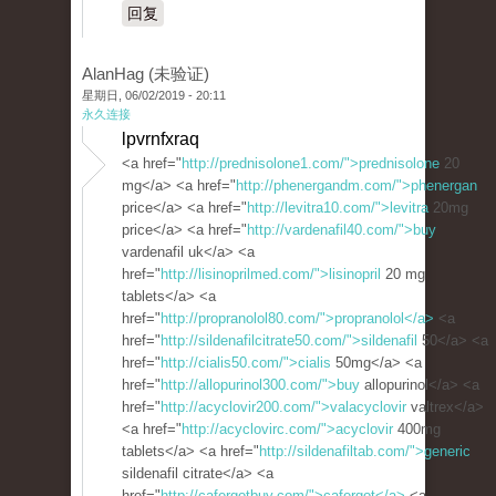
回复
AlanHag (未验证)
星期日, 06/02/2019 - 20:11
永久连接
lpvrnfxraq
<a href="
http://prednisolone1.com/">prednisolone
20
mg</a> <a href="
http://phenergandm.com/">phenergan
price</a> <a href="
http://levitra10.com/">levitra
20mg
price</a> <a href="
http://vardenafil40.com/">buy
vardenafil uk</a> <a
href="
http://lisinoprilmed.com/">lisinopril
20 mg
tablets</a> <a
href="
http://propranolol80.com/">propranolol</a>
<a
href="
http://sildenafilcitrate50.com/">sildenafil
50</a> <a
href="
http://cialis50.com/">cialis
50mg</a> <a
href="
http://allopurinol300.com/">buy
allopurinol</a> <a
href="
http://acyclovir200.com/">valacyclovir
valtrex</a>
<a href="
http://acyclovirc.com/">acyclovir
400mg
tablets</a> <a href="
http://sildenafiltab.com/">generic
sildenafil citrate</a> <a
href="
http://cafergotbuy.com/">cafergot</a>
<a