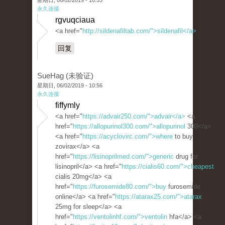
星期日, 06/02/2019 - 10:53
永久连接
rgvuqciaua
<a href="
http://sildenafiltab.com/">sildenafil</a>
回复
SueHag (未验证)
星期日, 06/02/2019 - 10:56
永久连接
fiffymly
<a href="
https://advair250.com/">advair</a>
<a
href="
https://allopurinol300.com/">allopurinol
300</a>
<a href="
https://acyclovirc.com/">where
to buy
zovirax</a> <a
href="
https://lisinoprilmed.com/">generic
drug for
lisinopril</a> <a href="
https://cialis60.com/">cheapest
cialis 20mg</a> <a
href="
https://furosemide80.com/">buy
furosemide
online</a> <a href="
https://atarax25.com/">atarax
25mg for sleep</a> <a
href="
https://ventolinhf.com/">ventolin
hfa</a> <a