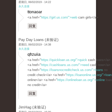
星期日, 06/02/2019 - 14:22
永久连接
ttonaoar
<a href="
https://girl.us.com/">web
cam girls</a>
回复
Pay Day Loans (未验证)
星期日, 06/02/2019 - 14:38
永久连接
qfrzuiia
<a href="
https://quickloan.us.org/">quick
cash loans</a>
<a href="
https://cashloans.us.com/">need
cash now</a>
<a href="
https://loansnocreditcheck.us.com/">loans
no
credit check</a> <a href="
https://loanonline.us.org/">loan
online</a> <a href="
https://onlineloan.us.org/">online
loan
no credit</a>
回复
JimHag (未验证)