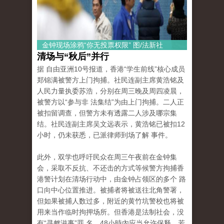
金钟现场涂鸦“你无投票权限” 图/法新社
清场与“秋后”并行
据 自由亚洲10号报道，香港“学生前线”核心成员
郑锦满被警方上门拘捕。社民连副主席黄浩铭及
人民力量执委苏浩，分别在周三晚及周四凌晨，
被警方以“参与非 法集结”为由上门拘捕。二人正
被扣留调查，但警方未有透露二人涉及哪宗集
结。社民连副主席吴文远表示，黄浩铭已被扣12
小时，仍未获悉，已派律师到场了解 事件。
此外，双学也呼吁民众在周三午夜前在金钟集
会，采取不反抗、不还击的方式等候警方拘捕香
港警计划在清场行动中，由金钟占领区的多个 路
口向中心位置推进。被捕者将被送往北角警署，
但如果被捕人数过多，附近的黄竹坑警校也将被
用来当作临时拘押场所。但香港是法制社会，没
有“寻衅滋事”罪 名，48小時內应当允许保释，若