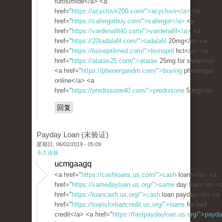
furosimide</a> <a
href="
https://acyclovir200.com/">acyclovir</a>
<a
href="
https://cafergotbuy.com/">cafergot</a>
<a
href="
https://vardenafil40.com/">vardenafil</a>
<a
href="
https://20tadalafil.com/">tadalafil
20mg</a> <a
href="
https://lisinoprilmed.com/">lisinopril
hct</a> <a
href="
https://atarax25.com/">atarax
25mg for sleep</a>
<a href="
https://phenergandm.com/">buying
phenergan
online</a> <a
href="
https://prednisone40.com/">prednisone
5 mg</a>
回复
Payday Loan (未验证)
星期日, 06/02/2019 - 05:09
永久连接
ucmgaagq
<a href="
https://cashloans.us.com/">cash
loans</a> <a
href="
https://samedayloan.us.org/">same
day loan</a> <
href="
https://loancash.us.org/">cash
loan payday</a> <a
href="
https://loansforbadcredit.us.org/">loans
for bad
credit</a> <a href="
https://fastpaydayloan.us.org/">payd