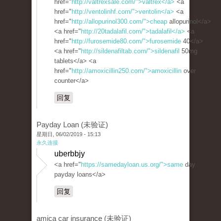
href="
http://valtrexsale.com/">valtrex</a>
<a
href="
http://ventolinhf.com/">ventolin</a>
<a
href="
http://allopurinol300.com/">cheap
allopurinol</a>
<a href="
http://20tadalafil.com/">tadalafil</a>
<a
href="
http://furosemide80.com/">furosemide
40</a>
<a href="
http://sildenafiltab.com/">sildenafil
50mg
tablets</a> <a
href="
http://amoxicillin250.com/">amoxicillin
over
counter</a>
回复
Payday Loan (未验证)
星期日, 06/02/2019 - 15:13
永久连接
uberbbjy
<a href="
https://samedayloan.us.org/">same
day
payday loans</a>
回复
amica car insurance (未验证)