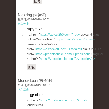
回复
NickHag (未验证)
星期日, 06/02/2019 - 07:52
永久连接
rupymixr
<a href="
https://advair250.com/">buy
advair diskus
online</a> <a href="
https://cialis60.com/">cialis
generic online</a> <a
href="
https://20tadalafil.com/">tadalafil
cialis</a> <a
href="
https://prednisone40.com/">prednisone
5mg</a>
<a href="
https://ventolinsale.com/">ventolin</a>
回复
Money Loan (未验证)
星期日, 06/02/2019 - 08:37
永久连接
cqgsnhqk
<a href="
https://cashloans.us.com/">cash
lenders</a>