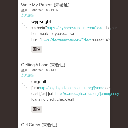
Write My Papers (未验证)
星期日, 06/02/2019 - 13:37
永久连接
wypsugbt
<a href="
https://myhomework.us.com/">we
do your
homework for you</a> <a
href="
https://buyessay.us.org/">buy
essay</a>
回复
Getting A Loan (未验证)
星期日, 06/02/2019 - 14:18
永久连接
cirgunth
[url=
http://paydayadvanceloan.us.org/]same
day
cash[/url] [url=
http://samedayloan.us.org/]emergency
loans no credit check[/url]
回复
Girl Cams (未验证)