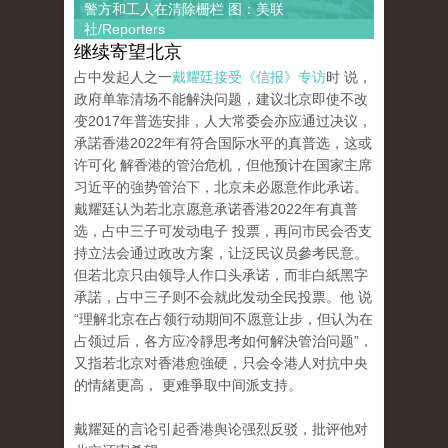
警方和工人在清除栅栏 图：美联
社/Reporters
继续寄望北京
占中发起人之一
戴耀廷接受《信报》专访
时 说，
政府单靠清场不能解決问题，建议北京即使不改
变2017年普选安排，人大常委会亦应通过决议，
承諾香港2022年有符合国际水平的真普选，这或
许可化 解香港的管治危机，但他预计在国家主席
习近平的強势管治下，北京未必愿意作此承诺。
戴耀廷认为若北京愿意承诺香港2022年有真普
选，占中三子可发动电子 投票，再问市民会否支
持立法会通过政改方案，让泛民议员參考民意。
但若北京只由领导人作口头承诺，而非白紙黑字
承諾，占中三子则不会就此发动全民投票。他 说
“理解北京在占领行动期间不愿意让步，但认为在
占领过后，各方应冷靜思考如何解決管治问题”，
又指若北京对香港愈強硬，只会令港人对抗中央
的情緒更高， 更难爭取中间派支持。
戴耀延的言论引起香港舆论强烈反驳，批评他对