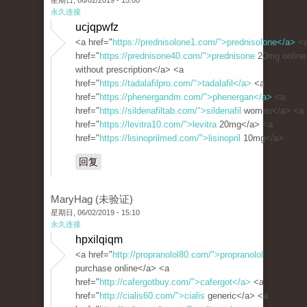
星期日, 06/02/2019 - 15:00
永久连接
ucjqpwfz
<a href="
https://prednisolone1.com/">prednisolone</a>
<
href="
https://prednisone40.com/">prednisone
20mg online
without prescription</a> <a
href="
https://tadalafilpro.com/">tadalafil</a>
<a
href="
https://phenergandm.com/">phenergan</a>
<a
href="
https://sildenafiltab.com/">sildenafil
women</a> <a
href="
https://levitra10.com/">levitra
20mg</a> <a
href="
https://lisinoprilmed.com/">lisinopril
10mg</a>
回复
MaryHag (未验证)
星期日, 06/02/2019 - 15:10
永久连接
hpxilqiqm
<a href="
http://propranolol80.com/">propranolol
purchase online</a> <a
href="
http://cafergotbuy.com/">cafergot</a>
<a
href="
http://cialis60.com/">cialis
generic</a> <a