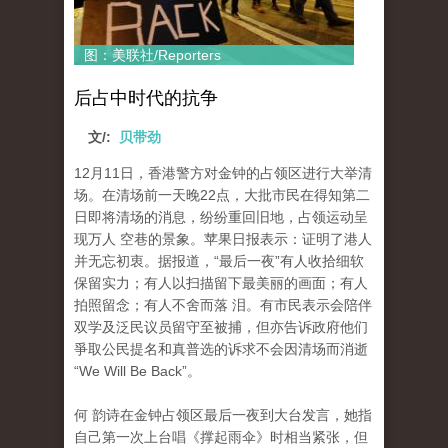
图：美联社/Reporters
后占中时代的抗争
文/:
贝带劲
12月11日，香港警方对金钟的占领区进行大举清
场。在清场前一天晚22点，大批市民在得知第二
日即将清场的消息，纷纷重回旧地，占领运动呈
现万人 空巷的景象。苹果日报表示：证明了港人
并无忘初衷。据报道，“最后一夜”有人收拾细软
保留实力；有人以扫描留下最美丽的画面；有人
拍照留念；有人不舍而落 泪。有市民表示会陪伴
双学及泛民议员留守至被捕，但亦告诉政府他们
爭取公民提名和真普选的诉求不会因清场而消逝
“We Will Be Back”。
何 韵诗在金钟占领区最后一夜到大台发言，她指
自己第一次上台唱《撑起雨伞》时相当紧张，但