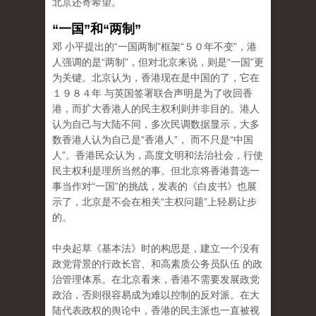
北京还寄希望。
“一国”和“两制”
邓 小平提出的“一国两制”框架“５０年不变”，港
人强调的是“两制”，但对北京来说，则是“一国”更
为关键。北京认为，香港现在是中国的了，它在
１９８４年 与英国签署联合声明是为了收回香
港，而扩大香港人的民主权利则并非目的。港人
认为自己与大陆不同，多次民调数据显示，大多
数香港人认为自己是“香港人”， 而不只是“中国
人”。香港民众认为，高度文明和法治社会，行使
民主权利是理所当然的事。但北京将香港普选一
事当作对“一国”的挑战，发表的《白皮书》也展
示了，北京是不会在相关“主权问题”上轻易让步
的。
中央起草《基本法》时的构思是，建立一个没有
政党背景的行政长官、和高素质公务员队伍 的政
治管理体系。在北京看来，香港不需要发展政党
政治，否则很容易成为难以控制的反对派。在大
陆代表政权的舆论中，香港的民主派也一直被视