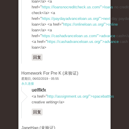
loan</a> <a
href="
https://loansnocreditcheck.us.com/">loans
no credit
check</a> <a
href="
https://paydayadvanceloan.us.org/">next
day payda
loan</a> <a href="
https://onlineloan.us.org/">online
loan</a> <a
href="
https://cashadvanceloan.us.com/">advance
cash</
<a href="
https://cashadvanceloan.us.org/">advance
cash
loan</a>
回复
Homework For Pre K (未验证)
星期日, 06/02/2019 - 05:55
永久连接
uelflkfx
<a href="
http://assignment.us.org/">spacebattles
creative writing</a>
回复
JaneHag (未验证)