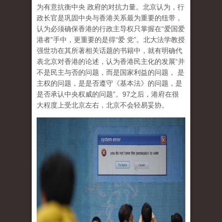
为有意抗衡中央 政府的对抗力量。北京认为，行
政长官是巩固中央与香港关系最为重要的纽带，
认为必须确保香港的行政主导权只掌握在“爱国爱
港者”手中，更重要的是得“爱 党”。北大法学教授
强世功在其所著相关话题的书籍中，就有明确代
表北京对香港的论述，认为香港民主化的发展“并
不是民主与否的问题，而是国家利益的问题， 是
主权的问题，是是否遵守《基本法》的问题，是
是否承认中央权威的问题”。97之后，港府在很
大程度上受北京左右，北京不会轻易妥协。