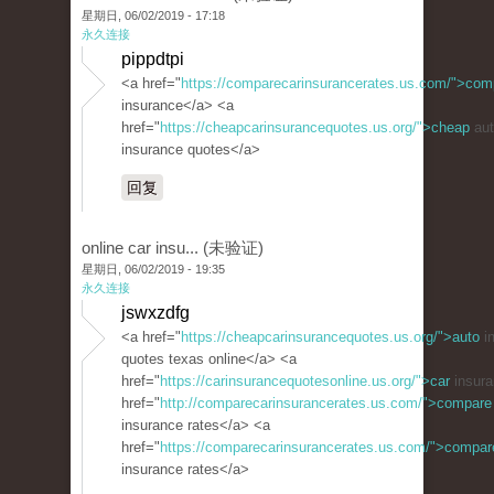
星期日, 06/02/2019 - 17:18
永久连接
pippdtpi
<a href="
https://comparecarinsurancerates.us.com/">com
insurance</a> <a
href="
https://cheapcarinsurancequotes.us.org/">cheap
aut
insurance quotes</a>
回复
online car insu... (未验证)
星期日, 06/02/2019 - 19:35
永久连接
jswxzdfg
<a href="
https://cheapcarinsurancequotes.us.org/">auto
i
quotes texas online</a> <a
href="
https://carinsurancequotesonline.us.org/">car
insura
href="
http://comparecarinsurancerates.us.com/">compare
insurance rates</a> <a
href="
https://comparecarinsurancerates.us.com/">compar
insurance rates</a>