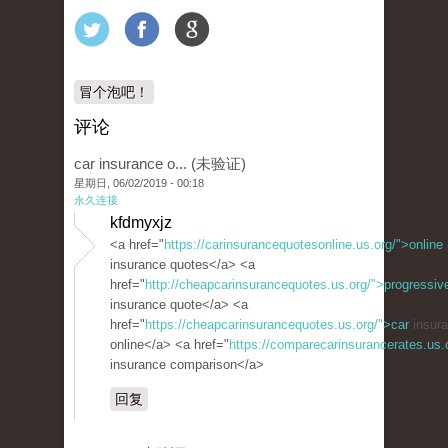
冒个泡吧！
评论
car insurance o... (未验证)
星期日, 06/02/2019 - 00:18
永久连接
kfdmyxjz
<a href="
https://carinsurancequotesonline.us.org/">online
insurance quotes</a> <a
href="
http://cheapcarinsurancequotes.us.org/">progressiv
insurance quote</a> <a
href="
https://cheapcarinsurancequotes.us.org/">car
insura
online</a> <a href="
https://comparecarinsurancerates.us
insurance comparison</a>
回复