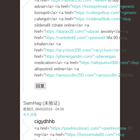
<a href="
https://advair250.com/">where
to buy
advair</a> <a href="
https://lisinoprilmed.com/">generic
lisinopril</a> <a href="
https://cafergotbuy.com/">generic
cafergot</a> <a href="
https://sildenafiltab.com/">buy
sildenafil citrate online</a> <a
href="
https://atarax25.com/">atarax
anxiety</a> <a
href="
https://ventolinhf.com/">proventil
hfa 90 mcg
inhaler</a> <a
href="
https://acyclovir200.com/">acyclovir</a>
<a
href="
https://phenergandm.com/">phenergan
medication</a> <a href="
https://allopurinol300.com/">buy
allopurinol online</a> <a
href="
https://amoxicillin250.com/">amoxicillin
250</a>
回复
SamHag (未验证)
星期日, 06/02/2019 - 04:29
永久连接
cigydhhb
<a href="
https://prednisolone1.com/">prednisolone
20
mg</a> <a href="
https://furosemide80.com/">buy