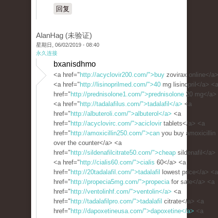
回复
AlanHag (未验证)
星期日, 06/02/2019 - 08:40
永久连接
bxanisdhmo
<a href="
http://acyclovir200.com/">buy
zovirax online</a
<a href="
http://lisinoprilmed.com/">40
mg lisinopril</a> <
href="
http://prednisolone1.com/">prednisolone
20 mg</a>
<a href="
http://tadalafilus.com/">tadalafil</a>
<a
href="
http://albuteroli.com/">albuterol</a>
<a
href="
http://acyclovirc.com/">aciclovir
tablets</a> <a
href="
http://amoxicillin250.com/">can
you buy amoxicillin
over the counter</a> <a
href="
http://sildenafilcitrate50.com/">cheap
sildenafil</a>
<a href="
http://cialis60.com/">cialis
60</a> <a
href="
http://20tadalafil.com/">tadalafil
lowest price</a> <a
href="
http://propecia5mg.com/">propecia
for sale</a> <a
href="
http://ventolinhf.com/">ventolin</a>
<a
href="
http://tadalafilpro.com/">tadalafil
citrate</a> <a
href="
http://dapoxetineusa.com/">dapoxetine</a>
<a