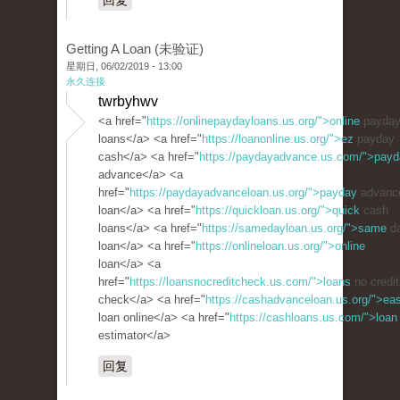
回复
Getting A Loan (未验证)
星期日, 06/02/2019 - 13:00
永久连接
twrbyhwv
<a href="
https://onlinepaydayloans.us.org/">online
payda
loans</a> <a href="
https://loanonline.us.org/">ez
payday
cash</a> <a href="
https://paydayadvance.us.com/">pay
advance</a> <a
href="
https://paydayadvanceloan.us.org/">payday
advanc
loan</a> <a href="
https://quickloan.us.org/">quick
cash
loans</a> <a href="
https://samedayloan.us.org/">same
d
loan</a> <a href="
https://onlineloan.us.org/">online
loan</a> <a
href="
https://loansnocreditcheck.us.com/">loans
no credit
check</a> <a href="
https://cashadvanceloan.us.org/">ea
loan online</a> <a href="
https://cashloans.us.com/">loan
estimator</a>
回复