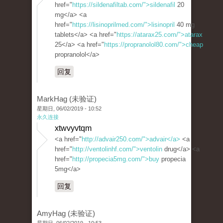
href="
https://sildenafiltab.com/">sildenafil
20
mg</a> <a
href="
https://lisinoprilmed.com/">lisinopril
40 mg
tablets</a> <a href="
https://atarax25.com/">atarax
25</a> <a href="
https://propranolol80.com/">cheap
propranolol</a>
回复
MarkHag (未验证)
星期日, 06/02/2019 - 10:52
永久连接
xtwvyvtqm
<a href="
http://advair250.com/">advair</a>
<a
href="
http://ventolinhf.com/">ventolin
drug</a> <a
href="
http://propecia5mg.com/">buy
propecia
5mg</a>
回复
AmyHag (未验证)