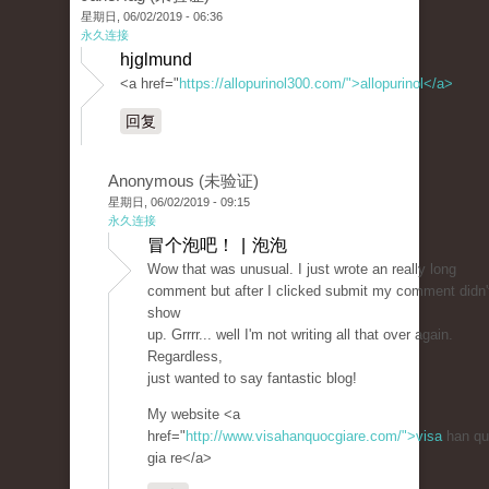
星期日, 06/02/2019 - 06:36
永久连接
hjglmund
<a href="
https://allopurinol300.com/">allopurinol</a>
回复
Anonymous (未验证)
星期日, 06/02/2019 - 09:15
永久连接
冒个泡吧！ | 泡泡
Wow that was unusual. I just wrote an really long
comment but after I clicked submit my comment didn'
show
up. Grrrr... well I'm not writing all that over again.
Regardless,
just wanted to say fantastic blog!
My website <a
href="
http://www.visahanquocgiare.com/">visa
han qu
gia re</a>