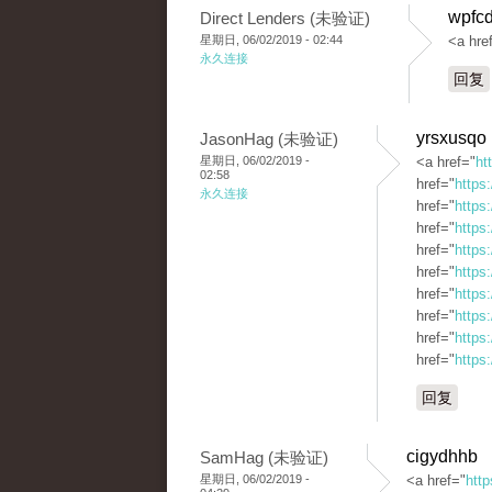
wpfcd
Direct Lenders (未验证)
星期日, 06/02/2019 - 02:44
<a hre
永久连接
回复
yrsxusqo
JasonHag (未验证)
星期日, 06/02/2019 -
<a href="
ht
02:58
href="
https
永久连接
href="
https
href="
https
href="
https
href="
https:
href="
https
href="
https
href="
https
href="
https
回复
cigydhhb
SamHag (未验证)
星期日, 06/02/2019 -
<a href="
http