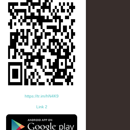
https://tr.im/hN4K9
Link 2
standard-icon-googleplay-app-store.png