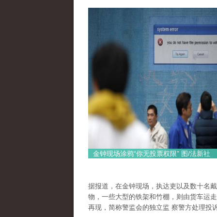
金钟现场涂鸦“你无投票权限” 图/法新社
据报道，在金钟现场，执达吏以及数十名戴
物，一些大型的铁架和竹棚，则由货车运走
再现，简称警监会的独立监 察警方处理投