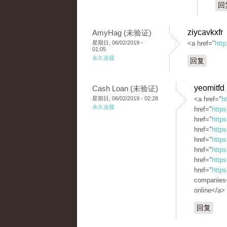
回
ziycavkxfr
AmyHag (未验证)
星期日, 06/02/2019 -
<a href="
http
01:05
永久连接
回复
yeomitfd
Cash Loan (未验证)
星期日, 06/02/2019 - 02:28
<a href="
h
永久连接
href="
https
href="
http
href="
https
href="
https
href="
http
href="
https
href="
https
companies<
online</a>
回复