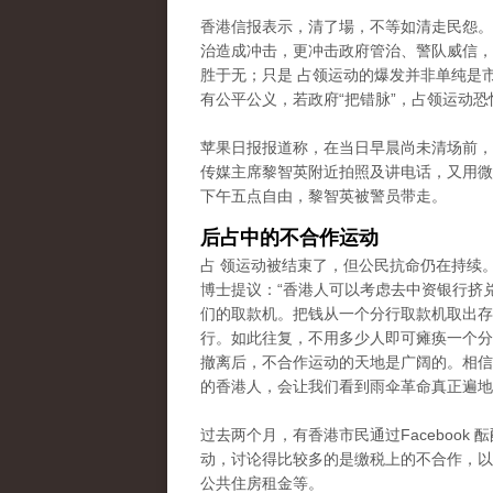
香港信报表示，清了場，不等如清走民怨。
治造成冲击，更冲击政府管治、警队威信，
胜于无；只是 占领运动的爆发并非单纯是
有公平公义，若政府“把错脉”，占领运动恐
苹果日报报道称，在当日早晨尚未清场前，
传媒主席黎智英附近拍照及讲电话，又用微
下午五点自由，黎智英被警员带走。
后占中的不合作运动
占 领运动被结束了，但公民抗命仍在持续
博士提议：“香港人可以考虑去中资银行挤
们的取款机。把钱从一个分行取款机取出存
行。如此往复，不用多少人即可瘫痪一个分
撤离后，不合作运动的天地是广阔的。相信
的香港人，会让我们看到雨伞革命真正遍地
过去两个月，有香港市民通过Facebook 
动，讨论得比较多的是缴税上的不合作
，以
公共住房租金等。