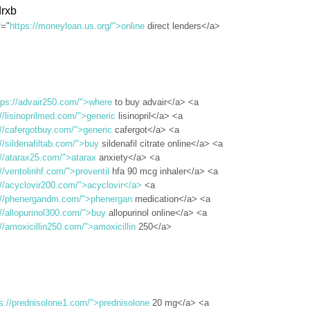
rxb
f="
https://moneyloan.us.org/">online
direct lenders</a>
tps://advair250.com/">where
to buy advair</a> <a
://lisinoprilmed.com/">generic
lisinopril</a> <a
://cafergotbuy.com/">generic
cafergot</a> <a
://sildenafiltab.com/">buy
sildenafil citrate online</a> <a
://atarax25.com/">atarax
anxiety</a> <a
//ventolinhf.com/">proventil
hfa 90 mcg inhaler</a> <a
://acyclovir200.com/">acyclovir</a>
<a
://phenergandm.com/">phenergan
medication</a> <a
://allopurinol300.com/">buy
allopurinol online</a> <a
://amoxicillin250.com/">amoxicillin
250</a>
s://prednisolone1.com/">prednisolone
20 mg</a> <a