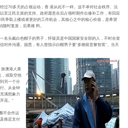
经过70多天的占领运动，香 港从此不一样。这不单对社会秩序、法
以至泛民主派的支持。政府愿意在后占领时期作出修补工作，有回应
市民爭取上楼或者更好的工作机会，其核心之中的核心价值，是希望
怕随时复发，后果难 料。
一名头戴白色帽子的男子，怀疑其是中国国家安全部的人，不时在壹
信对外沟通。据悉，有人曾指示白帽男子要“多啲留意黎智英”。当天
。旅澳港人黄
兑，或取空他
到另一个分
行。从金钟
充满想象力
开花。”
酝酿不合作运
及推迟支付