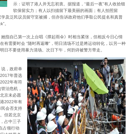
示：证明了港人并无忘初衷。据报道，“最后一夜”有人收拾细
软保留实力；有人以扫描留下最美丽的画面；有人拍照留
双学及泛民议员留守至被捕，但亦告诉政府他们爭取公民提名和真普
k”。
，她指自己第一次上台唱《撑起雨伞》时相当紧张，但相反今日心情
在有需要时会 “随时再返嚟”，明日清场不过是將运动转化，以另一种
明日不要使用暴力清场。次日下午，何韵诗被警方带走。
 说，政府单
017年普选
022年有符
的管治危机，
北京未必愿
2022年有
市民会否支持
。但若北京
，占中三子
在占领行动