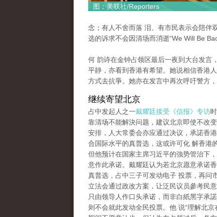
图：美联社/Reporters
念；有人不舍而落 泪。有市民表示会陪伴
选的诉求不会因清场而消逝“We Will Be Bac
何 韵诗在金钟占领区最后一夜到大台发言
平靜，亦看到香港有希望。她说相信香港人
方式去抗爭。她亦在发言中再次呼吁警方，
继续寄望北京
占中发起人之一
戴耀廷接受《信报》专访
时
靠清场不能解決问题，建议北京即使不改变2
安排，人大常委会亦应通过决议，承諾香港2
合国际水平的真普选，这或许可化 解香港
但他预计在国家主席习近平的強势管治下，
意作此承诺。戴耀廷认为若北京愿意承诺香港
真普选，占中三子可发动电子 投票，再问
立法会通过政改方案，让泛民议员參考民意
只由领导人作口头承诺，而非白紙黑字承諾
则不会就此发动全民投票。他 说“理解北京