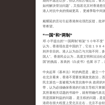
期间不愿意让步，但认为在占领过后，各方
如何解決管治问题”，又指若北京对香港愈
港人对抗中央的情緒更高， 更难爭取中间
戴耀延的言论引起香港舆论强烈反驳，批评
寄希望。
“一国”和“两制”
邓 小平提出的“一国两制”框架“５０年不变
认为，香港现在是中国的了，它在１９８４
则并非目的。港人认为自己与大陆不同，多次
国人”。香港民众认为，高度文明和法治社
国”的挑战，发表的《白皮书》也展 示了，
中央起草《基本法》时的构思是，建立一个
在北京看来，香港不需要发展政党政治，否
民主派也一直被视为有意抗衡中央 政府的
带，认为必须确保香港的行政主导权只掌握在
其所著相关话题的书籍中，就有明确代表北
而是国家利益的问题， 是主权的问题，是
港府在很大程度上受北京左右，北京不会轻