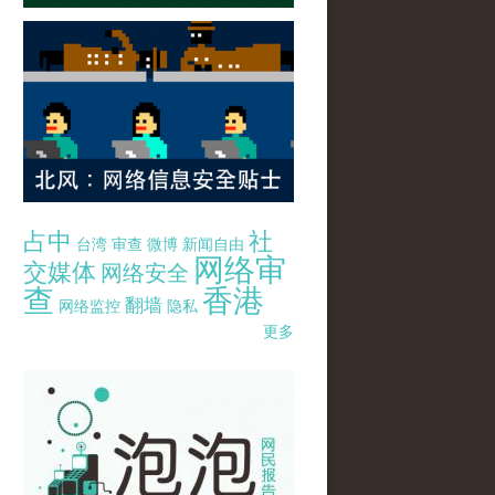
占中
社
台湾
审查
微博
新闻自由
网络审
交媒体
网络安全
查
香港
翻墙
网络监控
隐私
更多
pao-pao-banner-mirror-site-120814.jpg