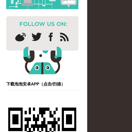
下载泡泡安卓APP（点击/扫描）