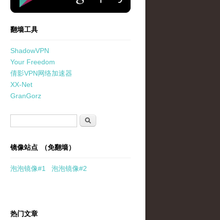
翻墙工具
ShadowVPN
Your Freedom
倩影VPN网络加速器
XX-Net
GranGorz
搜索表单
搜索
镜像站点 （免翻墙）
泡泡
镜像
#1
泡泡
镜像#2
热门文章