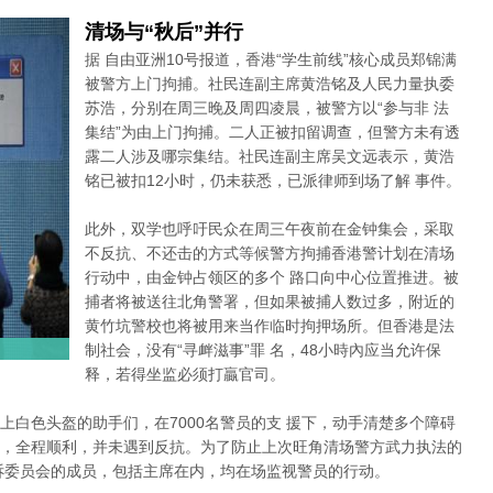
清场与“秋后”并行
据 自由亚洲10号报道，香港“学生前线”核心成员郑锦满
被警方上门拘捕。社民连副主席黄浩铭及人民力量执委
苏浩，分别在周三晚及周四凌晨，被警方以“参与非 法
集结”为由上门拘捕。二人正被扣留调查，但警方未有透
露二人涉及哪宗集结。社民连副主席吴文远表示，黄浩
铭已被扣12小时，仍未获悉，已派律师到场了解 事件。
此外，双学也呼吁民众在周三午夜前在金钟集会，采取
不反抗、不还击的方式等候警方拘捕香港警计划在清场
行动中，由金钟占领区的多个 路口向中心位置推进。被
捕者将被送往北角警署，但如果被捕人数过多，附近的
黄竹坑警校也将被用来当作临时拘押场所。但香港是法
制社会，没有“寻衅滋事”罪 名，48小時內应当允许保
释，若得坐监必须打贏官司。
上白色头盔的助手们，在7000名警员的支 援下，动手清楚多个障碍
，全程顺利，并未遇到反抗。为了防止上次旺角清场警方武力执法的
诉委员会的成员，包括主席在内，均在场监视警员的行动。