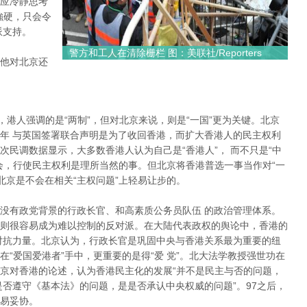
应冷靜思考
強硬，只会令
派支持。
警方和工人在清除栅栏 图：美联社/Reporters
他对北京还
”，港人强调的是“两制”，但对北京来说，则是“一国”更为关键。北京
年 与英国签署联合声明是为了收回香港，而扩大香港人的民主权利
民调数据显示，大多数香港人认为自己是“香港人”， 而不只是“中
会，行使民主权利是理所当然的事。但北京将香港普选一事当作对“一
北京是不会在相关“主权问题”上轻易让步的。
没有政党背景的行政长官、和高素质公务员队伍 的政治管理体系。
则很容易成为难以控制的反对派。在大陆代表政权的舆论中，香港的
对抗力量。北京认为，行政长官是巩固中央与香港关系最为重要的纽
“爱国爱港者”手中，更重要的是得“爱 党”。北大法学教授强世功在
京对香港的论述，认为香港民主化的发展“并不是民主与否的问题，
是否遵守《基本法》的问题，是是否承认中央权威的问题”。97之后，
易妥协。