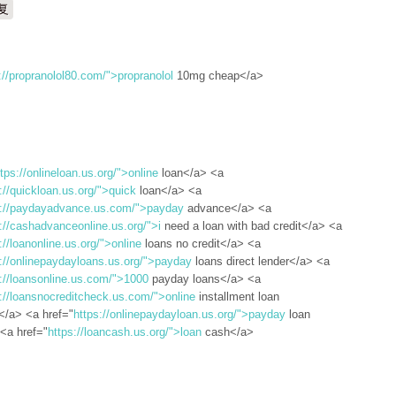
复
://propranolol80.com/">propranolol
10mg cheap</a>
ttps://onlineloan.us.org/">online
loan</a> <a
://quickloan.us.org/">quick
loan</a> <a
s://paydayadvance.us.com/">payday
advance</a> <a
://cashadvanceonline.us.org/">i
need a loan with bad credit</a> <a
://loanonline.us.org/">online
loans no credit</a> <a
s://onlinepaydayloans.us.org/">payday
loans direct lender</a> <a
://loansonline.us.com/">1000
payday loans</a> <a
://loansnocreditcheck.us.com/">online
installment loan
/a> <a href="
https://onlinepaydayloan.us.org/">payday
loan
 <a href="
https://loancash.us.org/">loan
cash</a>