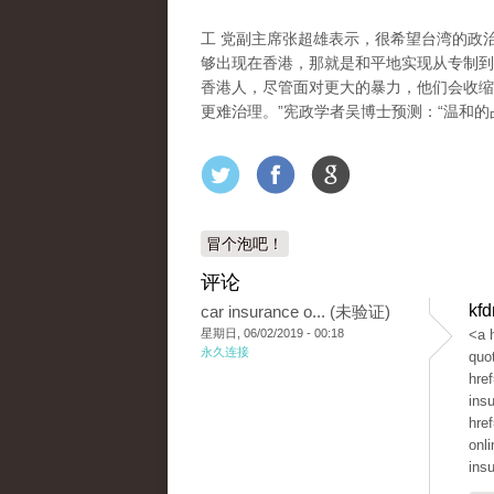
工 党副主席张超雄表示，很希望台湾的政
够出现在香港，那就是和平地实现从专制到
香港人，尽管面对更大的暴力，他们会收缩
更难治理。”宪政学者吴博士预测：“温和的
冒个泡吧！
评论
kf
car insurance o... (未验证)
星期日, 06/02/2019 - 00:18
<a 
永久连接
quo
hre
ins
hre
onl
ins