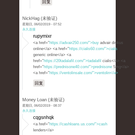
回复
NickHag (未验证)
星期日, 06/02/2019 - 07:52
永久连接
rupymixr
<a href="
https://advair250.com/">buy
advair diskus
online</a> <a href="
https://cialis60.com/">cialis
generic online</a> <a
href="
https://20tadalafil.com/">tadalafil
cialis</a> <a
href="
https://prednisone40.com/">prednisone
5mg</a>
<a href="
https://ventolinsale.com/">ventolin</a>
回复
Money Loan (未验证)
星期日, 06/02/2019 - 08:37
永久连接
cqgsnhqk
<a href="
https://cashloans.us.com/">cash
lenders</a>