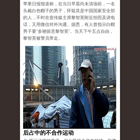
苹果日报报道称，在当日早晨尚未清场前，一名
头戴白色帽子的男子，怀疑其是中国国家安全部
的人，不时在壹传媒主席黎智英附近拍照及讲电
话，又用微信对外沟通。据悉，有人曾指示白帽
男子要“多啲留意黎智英”。当天下午五点自由，
黎智英被警员带走。
后占中的不合作运动