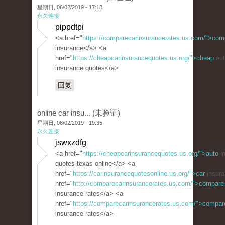
星期日, 06/02/2019 - 17:18
永久连接
pippdtpi
<a href="
https://comparecarinsurancerates.us.com/">com
insurance</a> <a
href="
https://cheapcarinsurancequotes.us.org/">cheap
aut
insurance quotes</a>
回复
online car insu... (未验证)
星期日, 06/02/2019 - 19:35
永久连接
jswxzdfg
<a href="
https://cheapcarinsurancequotes.us.org/">auto
i
quotes texas online</a> <a
href="
https://carinsurancequotesonline.us.org/">car
insura
href="
http://comparecarinsurancerates.us.com/">compare
insurance rates</a> <a
href="
https://comparecarinsurancerates.us.com/">compar
insurance rates</a>