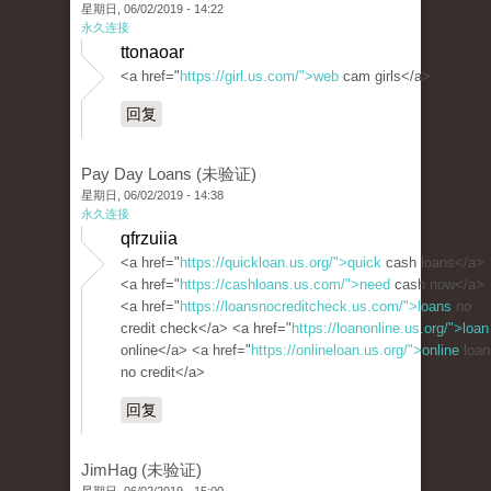
星期日, 06/02/2019 - 14:22
永久连接
ttonaoar
<a href="
https://girl.us.com/">web
cam girls</a>
回复
Pay Day Loans (未验证)
星期日, 06/02/2019 - 14:38
永久连接
qfrzuiia
<a href="
https://quickloan.us.org/">quick
cash loans</a>
<a href="
https://cashloans.us.com/">need
cash now</a>
<a href="
https://loansnocreditcheck.us.com/">loans
no
credit check</a> <a href="
https://loanonline.us.org/">loan
online</a> <a href="
https://onlineloan.us.org/">online
loan
no credit</a>
回复
JimHag (未验证)