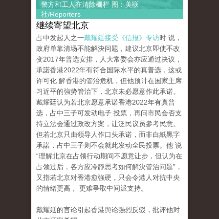
警方和工人在清除栅栏 图：美联
社/Reporters
继续寄望北京
占中发起人之一
戴耀廷接受《信报》专访
时 说，
政府单靠清场不能解決问题，建议北京即使不改
变2017年普选安排，人大常委会亦应通过决议，
承諾香港2022年有符合国际水平的真普选，这或
许可化 解香港的管治危机，但他预计在国家主席
习近平的強势管治下，北京未必愿意作此承诺。
戴耀廷认为若北京愿意承诺香港2022年有真普
选，占中三子可发动电子 投票，再问市民会否支
持立法会通过政改方案，让泛民议员參考民意。
但若北京只由领导人作口头承诺，而非白紙黑字
承諾，占中三子则不会就此发动全民投票。他 说
“理解北京在占领行动期间不愿意让步，但认为在
占领过后，各方应冷靜思考如何解決管治问题”，
又指若北京对香港愈強硬，只会令港人对抗中央
的情緒更高， 更难爭取中间派支持。
戴耀延的言论引起香港舆论强烈反驳，批评他对