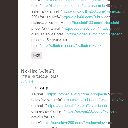
href="
http://furosemide80.com/">furosemide
40 mg for
sale</a> <a href="
http://amoxicillin250.com/">amoxicillin
250</a> <a href="
http://cialis60.com/">buy
generic
cialis</a> <a href="
http://tadalafil100.com/">tadalafil
price</a> <a href="
http://advair250.com/">advair
500
diskus</a> <a href="
http://propecia5mg.com/">generic
propecia 5mg</a> <a
href="
http://albuteroli.com/">albuterol</a>
回复
NickHag (未验证)
星期日, 06/02/2019 - 20:37
永久连接
lcqlssgp
<a href="
https://propecia5mg.com/">propecia
5 mg for
sale</a> <a href="
https://ventolinhf.com/">ventolin</a>
<a href="
https://vardenafil40.com/">vardenafil
online</a> <a href="
https://advair250.com/">price
of
advair</a> <a
href="
https://acyclovir200.com/">valacyclovir
no