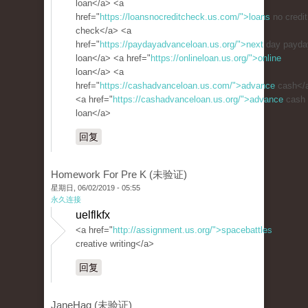
loan</a> <a
href="
https://loansnocreditcheck.us.com/">loans
no credit
check</a> <a
href="
https://paydayadvanceloan.us.org/">next
day payda
loan</a> <a href="
https://onlineloan.us.org/">online
loan</a> <a
href="
https://cashadvanceloan.us.com/">advance
cash</
<a href="
https://cashadvanceloan.us.org/">advance
cash
loan</a>
回复
Homework For Pre K (未验证)
星期日, 06/02/2019 - 05:55
永久连接
uelflkfx
<a href="
http://assignment.us.org/">spacebattles
creative writing</a>
回复
JaneHag (未验证)