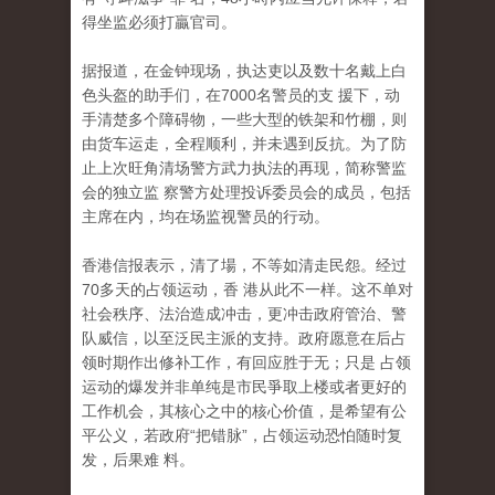
得坐监必须打贏官司。
据报道，在金钟现场，执达吏以及数十名戴上白
色头盔的助手们，在7000名警员的支 援下，动
手清楚多个障碍物，一些大型的铁架和竹棚，则
由货车运走，全程顺利，并未遇到反抗。为了防
止上次旺角清场警方武力执法的再现，简称警监
会的独立监 察警方处理投诉委员会的成员，包括
主席在内，均在场监视警员的行动。
香港信报表示，清了場，不等如清走民怨。经过
70多天的占领运动，香 港从此不一样。这不单对
社会秩序、法治造成冲击，更冲击政府管治、警
队威信，以至泛民主派的支持。政府愿意在后占
领时期作出修补工作，有回应胜于无；只是 占领
运动的爆发并非单纯是市民爭取上楼或者更好的
工作机会，其核心之中的核心价值，是希望有公
平公义，若政府“把错脉”，占领运动恐怕随时复
发，后果难 料。