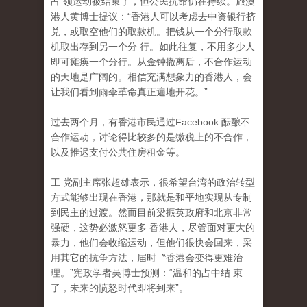
占 领运动被结束了，但公民抗命仍在持续。旅澳
港人黄博士提议：“香港人可以考虑去中资银行挤
兑，或取空他们的取款机。把钱从一个分行取款
机取出存到另一个分 行。如此往复，不用多少人
即可瘫痪一个分行。从金钟撤离后，不合作运动
的天地是广阔的。相信充满想象力的香港人，会
让我们看到雨伞革命真正遍地开花。”
过去两个月，有香港市民通过Facebook 酝酿不
合作运动，讨论得比较多的是缴税上的不合作
，
以及推迟支付公共住房租金等。
工 党副主席张超雄表示，很希望台湾的政治转型
方式能够出现在香港，那就是和平地实现从专制
到民主的过渡。然而目前梁振英政府和北京非常
强硬，这势必激怒更多 香港人，尽管面对更大的
暴力，他们会收缩运动，但他们很快会回来，采
用其它的抗争方法，届时〝香港会变得更难治
理。”宪政学者吴博士预测：“温和的占中结 束
了，未来的愤怒时代即将到来”。