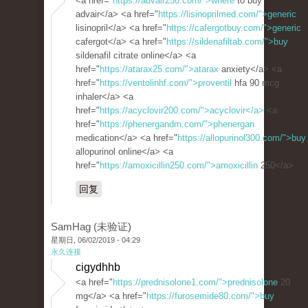
<a href="
https://advair250.com/">where
to buy
advair</a> <a href="
https://lisinoprilmed.com/">generic
lisinopril</a> <a href="
https://cafergotbuy.com/">generic
cafergot</a> <a href="
https://sildenafiltab.com/">buy
sildenafil citrate online</a> <a
href="
https://atarax25.com/">atarax
anxiety</a> <a
href="
https://ventolinhf.com/">proventil
hfa 90 mcg
inhaler</a> <a
href="
https://acyclovir200.com/">acyclovir</a>
<a
href="
https://phenergandm.com/">phenergan
medication</a> <a href="
https://allopurinol300.com/">buy
allopurinol online</a> <a
href="
https://amoxicillin250.com/">amoxicillin
250</a>
回复
SamHag (未验证)
星期日, 06/02/2019 - 04:29
永久连接
cigydhhb
<a href="
https://prednisolone1.com/">prednisolone
20
mg</a> <a href="
https://furosemide80.com/">buy