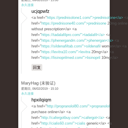
星期日, 06/02/2019 - 15:00
永久连接
ucjqpwfz
<a href="
https://prednisolone1.com/">prednisolone</a>
<
href="
https://prednisone40.com/">prednisone
20mg online
without prescription</a> <a
href="
https://tadalafilpro.com/">tadalafil</a>
<a
href="
https://phenergandm.com/">phenergan</a>
<a
href="
https://sildenafiltab.com/">sildenafil
women</a> <a
href="
https://levitra10.com/">levitra
20mg</a> <a
href="
https://lisinoprilmed.com/">lisinopril
10mg</a>
回复
MaryHag (未验证)
星期日, 06/02/2019 - 15:10
永久连接
hpxilqiqm
<a href="
http://propranolol80.com/">propranolol
purchase online</a> <a
href="
http://cafergotbuy.com/">cafergot</a>
<a
href="
http://cialis60.com/">cialis
generic</a> <a