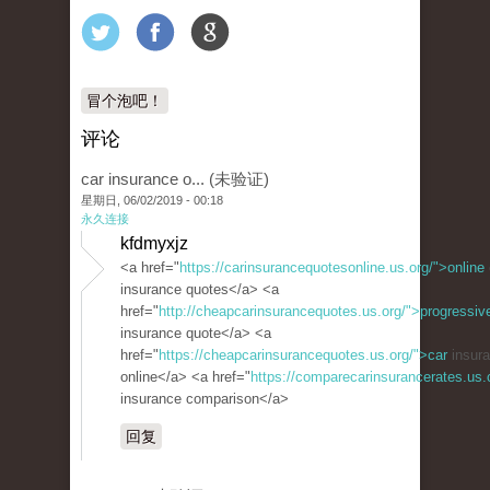
冒个泡吧！
评论
car insurance o... (未验证)
星期日, 06/02/2019 - 00:18
永久连接
kfdmyxjz
<a href="
https://carinsurancequotesonline.us.org/">online
insurance quotes</a> <a
href="
http://cheapcarinsurancequotes.us.org/">progressiv
insurance quote</a> <a
href="
https://cheapcarinsurancequotes.us.org/">car
insura
online</a> <a href="
https://comparecarinsurancerates.us
insurance comparison</a>
回复