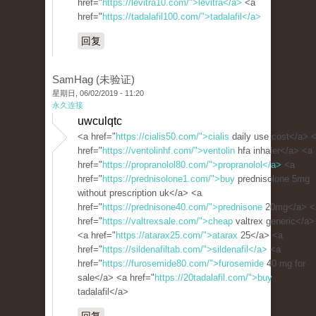
href="
https://levitra10.com/">levitra</a>
<a
href="
https://tadalafil100.com/">tadalafil</a>
回复
SamHag (未验证)
星期日, 06/02/2019 - 11:20
永久连接
uwculqtc
<a href="
https://cialis50.com/">cialis
daily use cost</a> 
href="
https://ventolinhf.com/">ventolin
hfa inhaler</a> <a
href="
https://propranolol80.com/">propranolol</a>
<a
href="
https://prednisolone1.com/">buy
prednisolone 5mg
without prescription uk</a> <a
href="
https://prednisone40.com/">prednisone
20mg</a> <
href="
https://valtrexsale.com/">cheap
valtrex generic</a>
<a href="
https://atarax25.com/">atarax
25</a> <a
href="
https://sildenafiltab.com/">sildenafil</a>
<a
href="
https://furosemide80.com/">furosemide
40 mg for
sale</a> <a href="
https://20tadalafil.com/">buy
tadalafil</a>