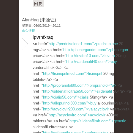
回复
AlanHag (未验证)
星期日, 06/02/2019 - 20:11
永久连接
lpvrnfxraq
<a href="
http://prednisolone1.com/">prednisolone
20
mg</a> <a href="
http://phenergandm.com/">phenergan
price</a> <a href="
http://levitra10.com/">levitra
20mg
price</a> <a href="
http://vardenafil40.com/">buy
vardenafil uk</a> <a
href="
http://lisinoprilmed.com/">lisinopril
20 mg
tablets</a> <a
href="
http://propranolol80.com/">propranolol</a>
<a
href="
http://sildenafilcitrate50.com/">sildenafil
50</a> <a
href="
http://cialis50.com/">cialis
50mg</a> <a
href="
http://allopurinol300.com/">buy
allopurinol</a> <a
href="
http://acyclovir200.com/">valacyclovir
valtrex</a>
<a href="
http://acyclovirc.com/">acyclovir
400mg
tablets</a> <a href="
http://sildenafiltab.com/">generic
sildenafil citrate</a> <a
href="
http://cafergotbuy.com/">cafergot</a>
<a