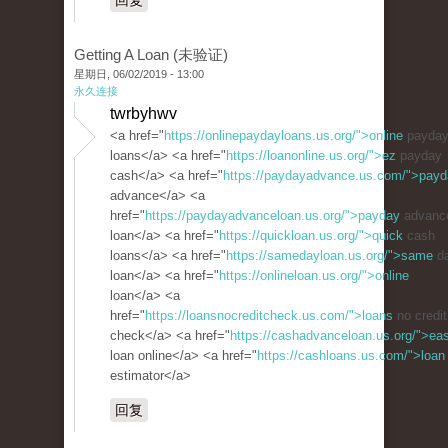
回复
Getting A Loan (未验证)
星期日, 06/02/2019 - 13:00
永久连接
twrbyhwv
<a href="
https://onlinepaydayloans.us.org/">online
payda
loans</a> <a href="
https://loanonline.us.org/">ez
payday
cash</a> <a href="
https://paydayadvance.us.com/">pay
advance</a> <a
href="
https://paydayadvanceloan.us.org/">payday
advanc
loan</a> <a href="
https://quickloan.us.org/">quick
cash
loans</a> <a href="
https://samedayloan.us.org/">same
d
loan</a> <a href="
https://onlineloan.us.org/">online
loan</a> <a
href="
https://loansnocreditcheck.us.com/">loans
no credit
check</a> <a href="
https://cashadvanceloan.us.org/">ea
loan online</a> <a href="
https://cashloans.us.com/">loan
estimator</a>
回复