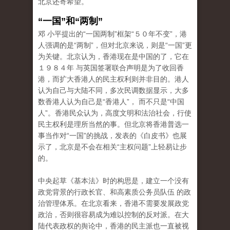
北京还寄希望。
“一国”和“两制”
邓 小平提出的“一国两制”框架“５０年不变”，港
人强调的是“两制”，但对北京来说，则是“一国”更
为关键。北京认为，香港现在是中国的了，它在
１９８４年 与英国签署联合声明是为了收回香
港，而扩大香港人的民主权利则并非目的。港人
认为自己与大陆不同，多次民调数据显示，大多
数香港人认为自己是“香港人”， 而不只是“中国
人”。香港民众认为，高度文明和法治社会，行使
民主权利是理所当然的事。但北京将香港普选一
事当作对“一国”的挑战，发表的《白皮书》也展
示了，北京是不会在相关“主权问题”上轻易让步
的。
中央起草《基本法》时的构思是，建立一个没有
政党背景的行政长官、和高素质公务员队伍 的政
治管理体系。在北京看来，香港不需要发展政党
政治，否则很容易成为难以控制的反对派。在大
陆代表政权的舆论中，香港的民主派也一直被视