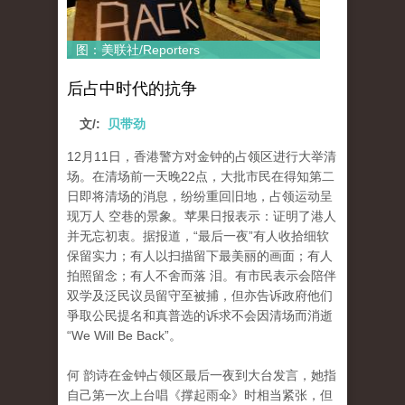
图：美联社/Reporters
后占中时代的抗争
文/:
贝带劲
12月11日，香港警方对金钟的占领区进行大举清
场。在清场前一天晚22点，大批市民在得知第二
日即将清场的消息，纷纷重回旧地，占领运动呈
现万人 空巷的景象。苹果日报表示：证明了港人
并无忘初衷。据报道，“最后一夜”有人收拾细软
保留实力；有人以扫描留下最美丽的画面；有人
拍照留念；有人不舍而落 泪。有市民表示会陪伴
双学及泛民议员留守至被捕，但亦告诉政府他们
爭取公民提名和真普选的诉求不会因清场而消逝
“We Will Be Back”。
何 韵诗在金钟占领区最后一夜到大台发言，她指
自己第一次上台唱《撑起雨伞》时相当紧张，但