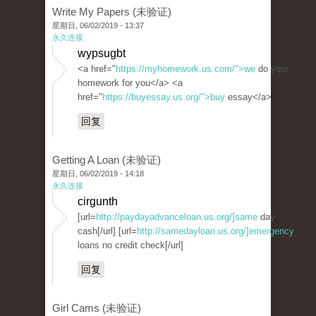
Write My Papers (未验证)
星期日, 06/02/2019 - 13:37
永久连接
wypsugbt
<a href="
https://myhomework.us.com/">we
do your
homework for you</a> <a
href="
https://buyessay.us.org/">buy
essay</a>
回复
Getting A Loan (未验证)
星期日, 06/02/2019 - 14:18
永久连接
cirgunth
[url=
http://paydayadvanceloan.us.org/]same
day
cash[/url] [url=
http://samedayloan.us.org/]emergency
loans no credit check[/url]
回复
Girl Cams (未验证)