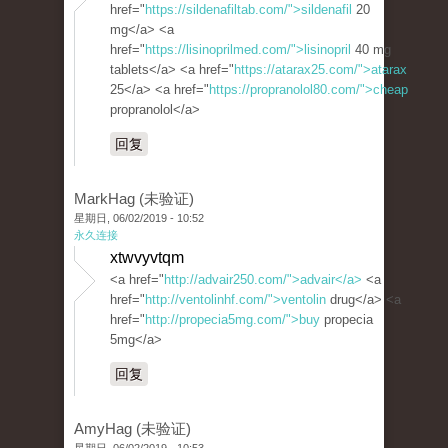
href="
https://sildenafiltab.com/">sildenafil
20
mg</a> <a
href="
https://lisinoprilmed.com/">lisinopril
40 mg
tablets</a> <a href="
https://atarax25.com/">atarax
25</a> <a href="
https://propranolol80.com/">cheap
propranolol</a>
回复
MarkHag (未验证)
星期日, 06/02/2019 - 10:52
永久连接
xtwvyvtqm
<a href="
http://advair250.com/">advair</a>
<a
href="
http://ventolinhf.com/">ventolin
drug</a> <a
href="
http://propecia5mg.com/">buy
propecia
5mg</a>
回复
AmyHag (未验证)