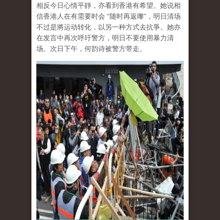
相反今日心情平靜，亦看到香港有希望。她说相
信香港人在有需要时会 “随时再返嚟”，明日清场
不过是將运动转化，以另一种方式去抗爭。她亦
在发言中再次呼吁警方，明日不要使用暴力清
场。次日下午，何韵诗被警方带走。