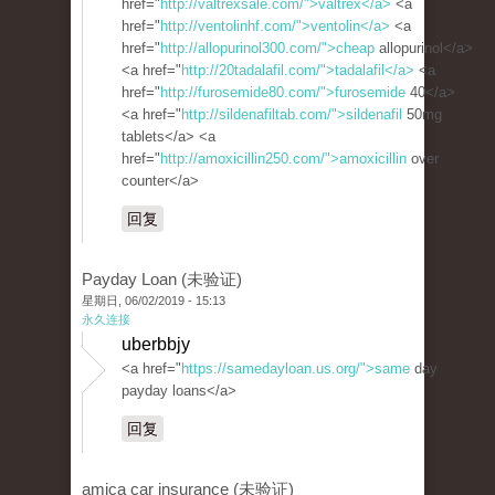
href="
http://valtrexsale.com/">valtrex</a>
<a
href="
http://ventolinhf.com/">ventolin</a>
<a
href="
http://allopurinol300.com/">cheap
allopurinol</a>
<a href="
http://20tadalafil.com/">tadalafil</a>
<a
href="
http://furosemide80.com/">furosemide
40</a>
<a href="
http://sildenafiltab.com/">sildenafil
50mg
tablets</a> <a
href="
http://amoxicillin250.com/">amoxicillin
over
counter</a>
回复
Payday Loan (未验证)
星期日, 06/02/2019 - 15:13
永久连接
uberbbjy
<a href="
https://samedayloan.us.org/">same
day
payday loans</a>
回复
amica car insurance (未验证)