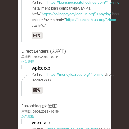
<a href="
https://loansnocreditcheck.us.com/">online
installment loan companies</a> <a
href="
https://onlinepaydayloan.us.org/">payday
loan
online</a> <a href="
https://loancash.us.org/">loan
cash</a>
回复
Direct Lenders (未验证)
星期日, 06/02/2019 - 02:44
永久连接
wpfcdrxb
<a href="
https://moneyloan.us.org/">online
direct
lenders</a>
回复
JasonHag (未验证)
星期日, 06/02/2019 - 02:58
永久连接
yrsxusqo