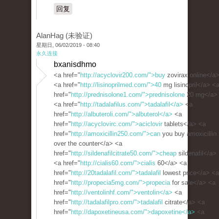
回复
AlanHag (未验证)
星期日, 06/02/2019 - 08:40
永久连接
bxanisdhmo
<a href="
http://acyclovir200.com/">buy
zovirax online</a
<a href="
http://lisinoprilmed.com/">40
mg lisinopril</a> <
href="
http://prednisolone1.com/">prednisolone
20 mg</a>
<a href="
http://tadalafilus.com/">tadalafil</a>
<a
href="
http://albuteroli.com/">albuterol</a>
<a
href="
http://acyclovirc.com/">aciclovir
tablets</a> <a
href="
http://amoxicillin250.com/">can
you buy amoxicillin
over the counter</a> <a
href="
http://sildenafilcitrate50.com/">cheap
sildenafil</a>
<a href="
http://cialis60.com/">cialis
60</a> <a
href="
http://20tadalafil.com/">tadalafil
lowest price</a> <a
href="
http://propecia5mg.com/">propecia
for sale</a> <a
href="
http://ventolinhf.com/">ventolin</a>
<a
href="
http://tadalafilpro.com/">tadalafil
citrate</a> <a
href="
http://dapoxetineusa.com/">dapoxetine</a>
<a