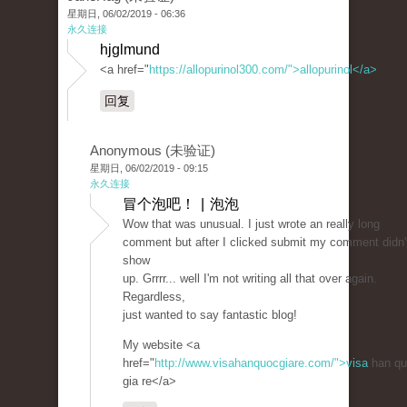
星期日, 06/02/2019 - 06:36
永久连接
hjglmund
<a href="
https://allopurinol300.com/">allopurinol</a>
回复
Anonymous (未验证)
星期日, 06/02/2019 - 09:15
永久连接
冒个泡吧！ | 泡泡
Wow that was unusual. I just wrote an really long
comment but after I clicked submit my comment didn'
show
up. Grrrr... well I'm not writing all that over again.
Regardless,
just wanted to say fantastic blog!
My website <a
href="
http://www.visahanquocgiare.com/">visa
han qu
gia re</a>