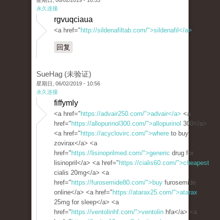
星期日, 06/02/2019 - 10:53
永久连接
rgvuqciaua
<a href="
http://sildenafiltab.com/">sildenafil</a>
回复
SueHag (未验证)
星期日, 06/02/2019 - 10:56
永久连接
fiffymly
<a href="
https://advair250.com/">advair</a>
<a
href="
https://allopurinol300.com/">allopurinol
300</a>
<a href="
https://acyclovirc.com/">where
to buy
zovirax</a> <a
href="
https://lisinoprilmed.com/">generic
drug for
lisinopril</a> <a href="
https://cialis60.com/">cheapest
cialis 20mg</a> <a
href="
https://furosemide80.com/">buy
furosemide
online</a> <a href="
https://atarax25.com/">atarax
25mg for sleep</a> <a
href="
https://ventolinhf.com/">ventolin
hfa</a> <a