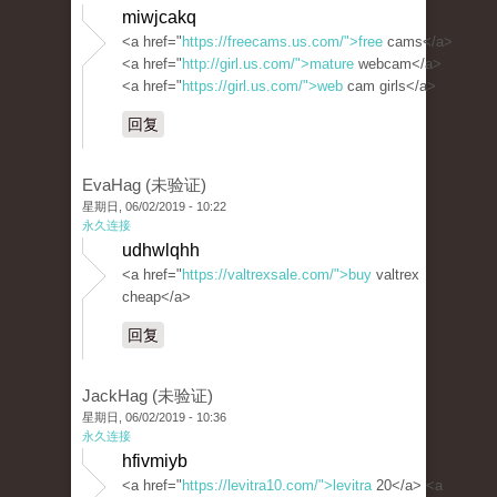
miwjcakq
<a href="
https://freecams.us.com/">free
cams</a>
<a href="
http://girl.us.com/">mature
webcam</a>
<a href="
https://girl.us.com/">web
cam girls</a>
回复
EvaHag (未验证)
星期日, 06/02/2019 - 10:22
永久连接
udhwlqhh
<a href="
https://valtrexsale.com/">buy
valtrex
cheap</a>
回复
JackHag (未验证)
星期日, 06/02/2019 - 10:36
永久连接
hfivmiyb
<a href="
https://levitra10.com/">levitra
20</a> <a