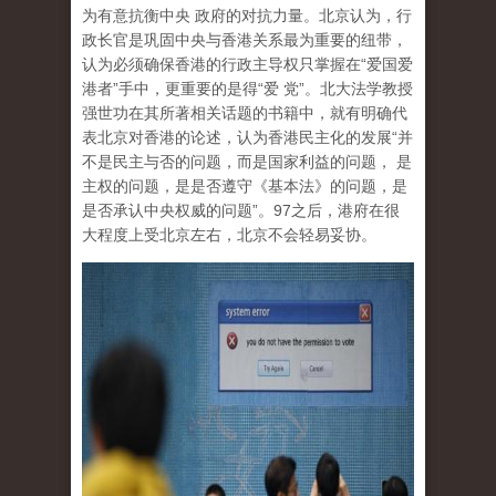
为有意抗衡中央 政府的对抗力量。北京认为，行
政长官是巩固中央与香港关系最为重要的纽带，
认为必须确保香港的行政主导权只掌握在“爱国爱
港者”手中，更重要的是得“爱 党”。北大法学教授
强世功在其所著相关话题的书籍中，就有明确代
表北京对香港的论述，认为香港民主化的发展“并
不是民主与否的问题，而是国家利益的问题， 是
主权的问题，是是否遵守《基本法》的问题，是
是否承认中央权威的问题”。97之后，港府在很
大程度上受北京左右，北京不会轻易妥协。