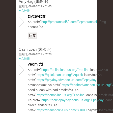
AmyHag (未验证)
星期日, 06/02/2019 - 01:05
永久连接
ziycavkxfr
<a href="
http://propranolol80.com/">propranolol
10mg
cheap</a>
回复
Cash Loan (未验证)
星期日, 06/02/2019 - 02:28
永久连接
yeomitfd
<a href="
https://onlineloan.us.org/">online
loan</a> <a
href="
https://quickloan.us.org/">quick
loan</a> <a
href="
https://paydayadvance.us.com/">payday
advance</a> <a href="
https://cashadvanceonline.us.org/"
need a loan with bad credit</a> <a
href="
https://loanonline.us.org/">online
loans no credit</a
<a href="
https://onlinepaydayloans.us.org/">payday
loans
direct lender</a> <a
href="
https://loansonline.us.com/">1000
payday loans</a