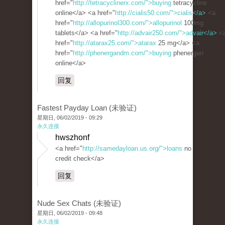
href="
http://tetracyclinerx.com/">buying
tetracycline
online</a> <a href="
http://cialis50.com/">cialis</a>
<a
href="
http://allopurinol300.com/">allopurinol
100mg
tablets</a> <a href="
http://advair250.com/">advair</a>
<
href="
http://atarax25.com/">atarax
25 mg</a> <a
href="
http://phenergandm.com/">buying
phenergan
online</a>
回复
Fastest Payday Loan (未验证)
星期日, 06/02/2019 - 09:29
永久连接
hwszhonf
<a href="
http://samedayloan.us.org/">loans
no
credit check</a>
回复
Nude Sex Chats (未验证)
星期日, 06/02/2019 - 09:48
永久连接