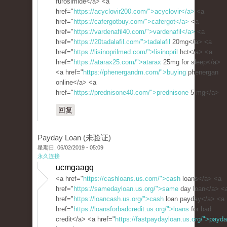
furosimide</a> <a
href="
https://acyclovir200.com/">acyclovir</a>
<a
href="
https://cafergotbuy.com/">cafergot</a>
<a
href="
https://vardenafil40.com/">vardenafil</a>
<a
href="
https://20tadalafil.com/">tadalafil
20mg</a> <a
href="
https://lisinoprilmed.com/">lisinopril
hct</a> <a
href="
https://atarax25.com/">atarax
25mg for sleep</a>
<a href="
https://phenergandm.com/">buying
phenergan
online</a> <a
href="
https://prednisone40.com/">prednisone
5 mg</a>
回复
Payday Loan (未验证)
星期日, 06/02/2019 - 05:09
永久连接
ucmgaagq
<a href="
https://cashloans.us.com/">cash
loans</a> <a
href="
https://samedayloan.us.org/">same
day loan</a> <
href="
https://loancash.us.org/">cash
loan payday</a> <a
href="
https://loansforbadcredit.us.org/">loans
for bad
credit</a> <a href="
https://fastpaydayloan.us.org/">payd