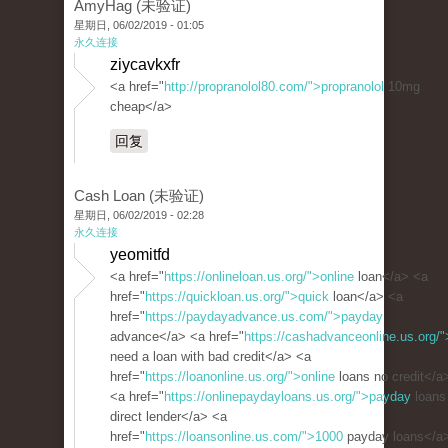
AmyHag (未验证)
星期日, 06/02/2019 - 01:05
永久连接
ziycavkxfr
<a href="
http://propranolol80.com/">propranolol
10mg
cheap</a>
回复
Cash Loan (未验证)
星期日, 06/02/2019 - 02:28
永久连接
yeomitfd
<a href="
https://onlineloan.us.org/">online
loan</a> <a
href="
https://quickloan.us.org/">quick
loan</a> <a
href="
https://paydayadvance.us.com/">payday
advance</a> <a href="
https://cashadvanceonline.us.org/"
need a loan with bad credit</a> <a
href="
https://loanonline.us.org/">online
loans no credit</a
<a href="
https://onlinepaydayloans.us.org/">payday
loans
direct lender</a> <a
href="
https://loansonline.us.com/">1000
payday loans</a