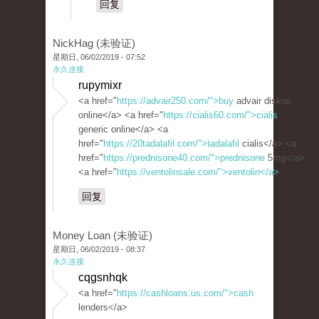
回复
NickHag (未验证)
星期日, 06/02/2019 - 07:52
永久连接
rupymixr
<a href="
https://advair250.com/">buy
advair diskus
online</a> <a href="
https://cialis60.com/">cialis
generic online</a> <a
href="
https://20tadalafil.com/">tadalafil
cialis</a> <a
href="
https://prednisone40.com/">prednisone
5mg</a>
<a href="
https://ventolinsale.com/">ventolin</a>
回复
Money Loan (未验证)
星期日, 06/02/2019 - 08:37
永久连接
cqgsnhqk
<a href="
https://cashloans.us.com/">cash
lenders</a>