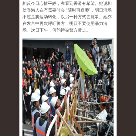
相反今日心情平靜，亦看到香港有希望。她说相
信香港人在有需要时会 “随时再返嚟”，明日清场
不过是將运动转化，以另一种方式去抗爭。她亦
在发言中再次呼吁警方，明日不要使用暴力清
场。次日下午，何韵诗被警方带走。