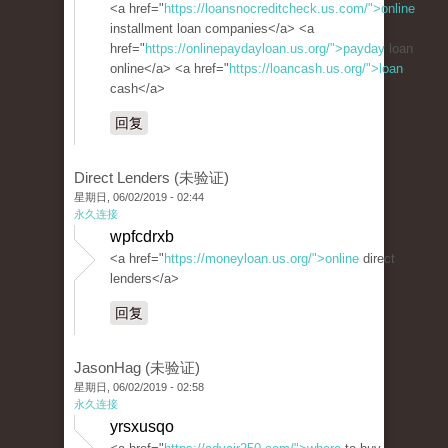
<a href="
https://loansnocreditcheck.us.com/">online
installment loan companies</a> <a
href="
https://onlinepaydayloan.us.org/">payday
loan
online</a> <a href="
https://loancash.us.org/">loan
cash</a>
回复
Direct Lenders (未验证)
星期日, 06/02/2019 - 02:44
永久连接
wpfcdrxb
<a href="
https://moneyloan.us.org/">online
direct
lenders</a>
回复
JasonHag (未验证)
星期日, 06/02/2019 - 02:58
永久连接
yrsxusqo