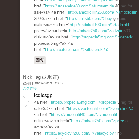
href="
http://furosemide80.com/">furosemide
40 mg for
sale</a> <a href="
http://amoxicillin250.com/">amoxicillin
250</a> <a href="
http://cialis60.com/">buy
generic
cialis</a> <a href="
http://tadalafil100.com/">tadalafil
price</a> <a href="
http://advair250.com/">advair
500
diskus</a> <a href="
http://propecia5mg.com/">generic
propecia 5mg</a> <a
href="
http://albuteroli.com/">albuterol</a>
回复
NickHag (未验证)
星期日, 06/02/2019 - 20:37
永久连接
lcqlssgp
<a href="
https://propecia5mg.com/">propecia
5 mg for
sale</a> <a href="
https://ventolinhf.com/">ventolin</a>
<a href="
https://vardenafil40.com/">vardenafil
online</a> <a href="
https://advair250.com/">price
of
advair</a> <a
href="
https://acyclovir200.com/">valacyclovir
no