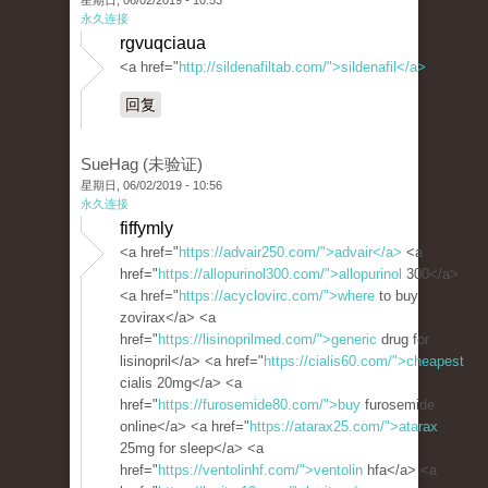
星期日, 06/02/2019 - 10:53
永久连接
rgvuqciaua
<a href="
http://sildenafiltab.com/">sildenafil</a>
回复
SueHag (未验证)
星期日, 06/02/2019 - 10:56
永久连接
fiffymly
<a href="
https://advair250.com/">advair</a>
<a
href="
https://allopurinol300.com/">allopurinol
300</a>
<a href="
https://acyclovirc.com/">where
to buy
zovirax</a> <a
href="
https://lisinoprilmed.com/">generic
drug for
lisinopril</a> <a href="
https://cialis60.com/">cheapest
cialis 20mg</a> <a
href="
https://furosemide80.com/">buy
furosemide
online</a> <a href="
https://atarax25.com/">atarax
25mg for sleep</a> <a
href="
https://ventolinhf.com/">ventolin
hfa</a> <a