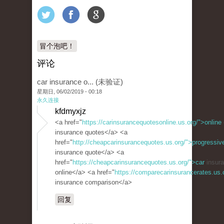
冒个泡吧！
评论
car insurance o... (未验证)
星期日, 06/02/2019 - 00:18
永久连接
kfdmyxjz
<a href="
https://carinsurancequotesonline.us.org/">online
insurance quotes</a> <a
href="
http://cheapcarinsurancequotes.us.org/">progressiv
insurance quote</a> <a
href="
https://cheapcarinsurancequotes.us.org/">car
insura
online</a> <a href="
https://comparecarinsurancerates.us
insurance comparison</a>
回复