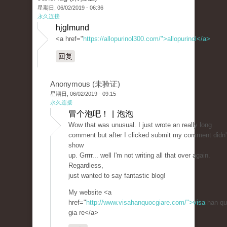
星期日, 06/02/2019 - 06:36
永久连接
hjglmund
<a href="
https://allopurinol300.com/">allopurinol</a>
回复
Anonymous (未验证)
星期日, 06/02/2019 - 09:15
永久连接
冒个泡吧！ | 泡泡
Wow that was unusual. I just wrote an really long
comment but after I clicked submit my comment didn'
show
up. Grrrr... well I'm not writing all that over again.
Regardless,
just wanted to say fantastic blog!
My website <a
href="
http://www.visahanquocgiare.com/">visa
han qu
gia re</a>