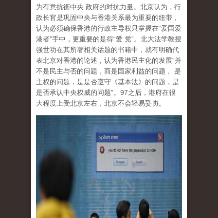
为有意抗衡中央 政府的对抗力量。北京认为，行
政长官是巩固中央与香港关系最为重要的纽带，
认为必须确保香港的行政主导权只掌握在“爱国爱
港者”手中，更重要的是得“爱 党”。北大法学教授
强世功在其所著相关话题的书籍中，就有明确代
表北京对香港的论述，认为香港民主化的发展“并
不是民主与否的问题，而是国家利益的问题， 是
主权的问题，是是否遵守《基本法》的问题，是
是否承认中央权威的问题”。97之后，港府在很
大程度上受北京左右，北京不会轻易妥协。