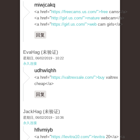
miwjcakq
<a href="
https://freecams.us.com/">free
cams</a>
<a href="
http://girl.us.com/">mature
webcam</a>
<a href="
https://girl.us.com/">web
cam girls</a>
回复
EvaHag (未验证)
星期日, 06/02/2019 - 10:22
永久连接
udhwlqhh
<a href="
https://valtrexsale.com/">buy
valtrex
cheap</a>
回复
JackHag (未验证)
星期日, 06/02/2019 - 10:36
永久连接
hfivmiyb
<a href="
https://levitra10.com/">levitra
20</a> <a