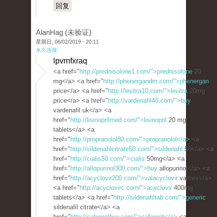
回复
AlanHag (未验证)
星期日, 06/02/2019 - 20:11
永久连接
lpvrnfxraq
<a href="
http://prednisolone1.com/">prednisolone
20
mg</a> <a href="
http://phenergandm.com/">phenergan
price</a> <a href="
http://levitra10.com/">levitra
20mg
price</a> <a href="
http://vardenafil40.com/">buy
vardenafil uk</a> <a
href="
http://lisinoprilmed.com/">lisinopril
20 mg
tablets</a> <a
href="
http://propranolol80.com/">propranolol</a>
<a
href="
http://sildenafilcitrate50.com/">sildenafil
50</a> <a
href="
http://cialis50.com/">cialis
50mg</a> <a
href="
http://allopurinol300.com/">buy
allopurinol</a> <a
href="
http://acyclovir200.com/">valacyclovir
valtrex</a>
<a href="
http://acyclovirc.com/">acyclovir
400mg
tablets</a> <a href="
http://sildenafiltab.com/">generic
sildenafil citrate</a> <a
href="
http://cafergotbuy.com/">cafergot</a>
<a