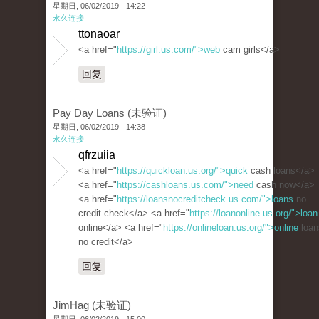
星期日, 06/02/2019 - 14:22
永久连接
ttonaoar
<a href="
https://girl.us.com/">web
cam girls</a>
回复
Pay Day Loans (未验证)
星期日, 06/02/2019 - 14:38
永久连接
qfrzuiia
<a href="
https://quickloan.us.org/">quick
cash loans</a>
<a href="
https://cashloans.us.com/">need
cash now</a>
<a href="
https://loansnocreditcheck.us.com/">loans
no
credit check</a> <a href="
https://loanonline.us.org/">loan
online</a> <a href="
https://onlineloan.us.org/">online
loan
no credit</a>
回复
JimHag (未验证)