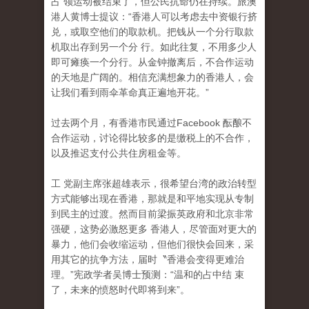
占 领运动被结束了，但公民抗命仍在持续。旅澳
港人黄博士提议：“香港人可以考虑去中资银行挤
兑，或取空他们的取款机。把钱从一个分行取款
机取出存到另一个分 行。如此往复，不用多少人
即可瘫痪一个分行。从金钟撤离后，不合作运动
的天地是广阔的。相信充满想象力的香港人，会
让我们看到雨伞革命真正遍地开花。”
过去两个月，有香港市民通过Facebook 酝酿不
合作运动，讨论得比较多的是缴税上的不合作
，
以及推迟支付公共住房租金等。
工 党副主席张超雄表示，很希望台湾的政治转型
方式能够出现在香港，那就是和平地实现从专制
到民主的过渡。然而目前梁振英政府和北京非常
强硬，这势必激怒更多 香港人，尽管面对更大的
暴力，他们会收缩运动，但他们很快会回来，采
用其它的抗争方法，届时〝香港会变得更难治
理。”宪政学者吴博士预测：“温和的占中结 束
了，未来的愤怒时代即将到来”。