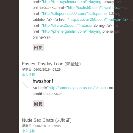
href="
http://tetracyclinerx.com/">buying
tetracycline
online</a> <a href="
http://cialis50.com/">cialis</a>
<a
href="
http://allopurinol300.com/">allopurinol
100mg
tablets</a> <a href="
http://advair250.com/">advair</a>
<
href="
http://atarax25.com/">atarax
25 mg</a> <a
href="
http://phenergandm.com/">buying
phenergan
online</a>
回复
Fastest Payday Loan (未验证)
星期日, 06/02/2019 - 09:29
永久连接
hwszhonf
<a href="
http://samedayloan.us.org/">loans
no
credit check</a>
回复
Nude Sex Chats (未验证)
星期日, 06/02/2019 - 09:48
永久连接