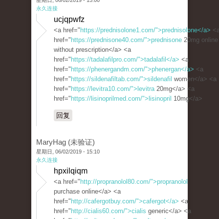
星期日, 06/02/2019 - 15:00
永久连接
ucjqpwfz
<a href="
https://prednisolone1.com/">prednisolone</a>
<
href="
https://prednisone40.com/">prednisone
20mg online
without prescription</a> <a
href="
https://tadalafilpro.com/">tadalafil</a>
<a
href="
https://phenergandm.com/">phenergan</a>
<a
href="
https://sildenafiltab.com/">sildenafil
women</a> <a
href="
https://levitra10.com/">levitra
20mg</a> <a
href="
https://lisinoprilmed.com/">lisinopril
10mg</a>
回复
MaryHag (未验证)
星期日, 06/02/2019 - 15:10
永久连接
hpxilqiqm
<a href="
http://propranolol80.com/">propranolol
purchase online</a> <a
href="
http://cafergotbuy.com/">cafergot</a>
<a
href="
http://cialis60.com/">cialis
generic</a> <a