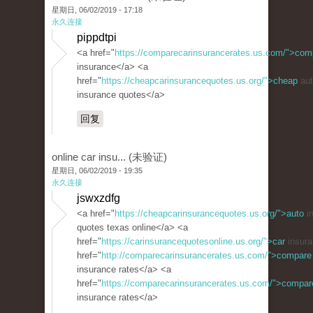
星期日, 06/02/2019 - 17:18
永久连接
pippdtpi
<a href="
https://comparecarinsurancerates.us.com/">com
insurance</a> <a
href="
https://cheapcarinsurancequotes.us.org/">cheap
aut
insurance quotes</a>
回复
online car insu... (未验证)
星期日, 06/02/2019 - 19:35
永久连接
jswxzdfg
<a href="
https://cheapcarinsurancequotes.us.org/">auto
i
quotes texas online</a> <a
href="
https://carinsurancequotesonline.us.org/">car
insura
href="
http://comparecarinsurancerates.us.com/">compare
insurance rates</a> <a
href="
https://comparecarinsurancerates.us.com/">compar
insurance rates</a>