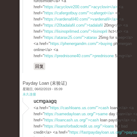
furosimide</a> <a
href="
https://acyclovir200.com/">acyclovir</a>
<a
href="
https://cafergotbuy.com/">cafergot</a>
<a
href="
https://vardenafil40.com/">vardenafil</a>
<a
href="
https://20tadalafil.com/">tadalafil
20mg</a> <a
href="
https://lisinoprilmed.com/">lisinopril
hct</a> <a
href="
https://atarax25.com/">atarax
25mg for sleep</a>
<a href="
https://phenergandm.com/">buying
phenergan
online</a> <a
href="
https://prednisone40.com/">prednisone
5 mg</a>
回复
Payday Loan (未验证)
星期日, 06/02/2019 - 05:09
永久连接
ucmgaagq
<a href="
https://cashloans.us.com/">cash
loans</a> <a
href="
https://samedayloan.us.org/">same
day loan</a> <
href="
https://loancash.us.org/">cash
loan payday</a> <a
href="
https://loansforbadcredit.us.org/">loans
for bad
credit</a> <a href="
https://fastpaydayloan.us.org/">payd