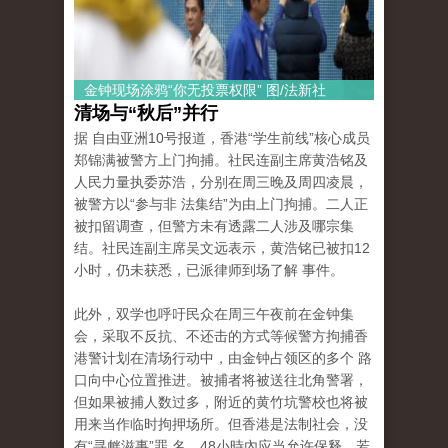
金钟现场涂鸦“你无投票权限” 图/法新社
清场与“秋后”并行
据 自由亚洲10号报道，香港“学生前线”核心成员
郑锦满被警方上门拘捕。社民连副主席黄浩铭及
人民力量执委苏浩，分别在周三晚及周四凌晨，
被警方以“参与非 法集结”为由上门拘捕。二人正
被扣留调查，但警方未有透露二人涉及哪宗集
结。社民连副主席吴文远表示，黄浩铭已被扣12
小时，仍未获悉，已派律师到场了解 事件。
此外，双学也呼吁民众在周三午夜前在金钟集
会，采取不反抗、不还击的方式等候警方拘捕香
港警计划在清场行动中，由金钟占领区的多个 路
口向中心位置推进。被捕者将被送往北角警署，
但如果被捕人数过多，附近的黄竹坑警校也将被
用来当作临时拘押场所。但香港是法制社会，没
有“寻衅滋事”罪 名，48小時內应当允许保释，若