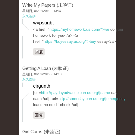
Write My Papers (未验证)
星期日, 06/02/2019 - 13:37
永久连接
wypsugbt
<a href="
https://myhomework.us.com/">we
do your
homework for you</a> <a
href="
https://buyessay.us.org/">buy
essay</a>
回复
Getting A Loan (未验证)
星期日, 06/02/2019 - 14:18
永久连接
cirgunth
[url=
http://paydayadvanceloan.us.org/]same
day
cash[/url] [url=
http://samedayloan.us.org/]emergency
loans no credit check[/url]
回复
Girl Cams (未验证)