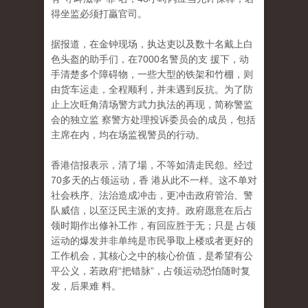
得坐监必须打贏官司。
据报道，在金钟现场，执达吏以及数十名戴上白
色头盔的助手们，在7000名警员的支 援下，动
手清楚多个障碍物，一些大型的铁架和竹棚，则
由货车运走，全程顺利，并未遇到反抗。为了防
止上次旺角清场警方武力执法的再现，简称警监
会的独立监 察警方处理投诉委员会的成员，包括
主席在内，均在场监视警员的行动。
香港信报表示，清了場，不等如清走民怨。经过
70多天的占领运动，香 港从此不一样。这不单对
社会秩序、法治造成冲击，更冲击政府管治、警
队威信，以至泛民主派的支持。政府愿意在后占
领时期作出修补工作，有回应胜于无；只是 占领
运动的爆发并非单纯是市民爭取上楼或者更好的
工作机会，其核心之中的核心价值，是希望有公
平公义，若政府“把错脉”，占领运动恐怕随时复
发，后果难 料。