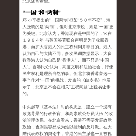
北京还寄希望。
“一国”和“两制”
邓 小平提出的“一国两制”框架“５０年不变”，港
人强调的是“两制”，但对北京来说，则是“一国”更
为关键。北京认为，香港现在是中国的了，它在
１９８４年 与英国签署联合声明是为了收回香
港，而扩大香港人的民主权利则并非目的。港人
认为自己与大陆不同，多次民调数据显示，大多
数香港人认为自己是“香港人”， 而不只是“中国
人”。香港民众认为，高度文明和法治社会，行使
民主权利是理所当然的事。但北京将香港普选一
事当作对“一国”的挑战，发表的《白皮书》也展
示了，北京是不会在相关“主权问题”上轻易让步
的。
中央起草《基本法》时的构思是，建立一个没有
政党背景的行政长官、和高素质公务员队伍 的政
治管理体系。在北京看来，香港不需要发展政党
政治，否则很容易成为难以控制的反对派。在大
陆代表政权的舆论中，香港的民主派也一直被视