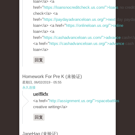
loan</a> <a
href="
https://loansnocreditcheck.us.com/">loans
no credit
check</a> <a
href="
https://paydayadvanceloan.us.org/">next
day payda
loan</a> <a href="
https://onlineloan.us.org/">online
loan</a> <a
href="
https://cashadvanceloan.us.com/">advance
cash</
<a href="
https://cashadvanceloan.us.org/">advance
cash
loan</a>
回复
Homework For Pre K (未验证)
星期日, 06/02/2019 - 05:55
永久连接
uelflkfx
<a href="
http://assignment.us.org/">spacebattles
creative writing</a>
回复
JaneHag (未验证)