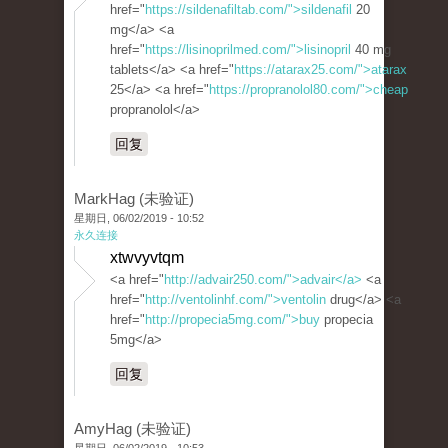
href="
https://sildenafiltab.com/">sildenafil
20
mg</a> <a
href="
https://lisinoprilmed.com/">lisinopril
40 mg
tablets</a> <a href="
https://atarax25.com/">atarax
25</a> <a href="
https://propranolol80.com/">cheap
propranolol</a>
回复
MarkHag (未验证)
星期日, 06/02/2019 - 10:52
永久连接
xtwvyvtqm
<a href="
http://advair250.com/">advair</a>
<a
href="
http://ventolinhf.com/">ventolin
drug</a> <a
href="
http://propecia5mg.com/">buy
propecia
5mg</a>
回复
AmyHag (未验证)