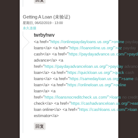
回复
Getting A Loan (未验证)
星期日, 06/02/2019 - 13:00
永久连接
twrbyhwv
<a href="
https://onlinepaydayloans.us.org/">online
payda
loans</a> <a href="
https://loanonline.us.org/">ez
payday
cash</a> <a href="
https://paydayadvance.us.com/">pay
advance</a> <a
href="
https://paydayadvanceloan.us.org/">payday
advanc
loan</a> <a href="
https://quickloan.us.org/">quick
cash
loans</a> <a href="
https://samedayloan.us.org/">same
d
loan</a> <a href="
https://onlineloan.us.org/">online
loan</a> <a
href="
https://loansnocreditcheck.us.com/">loans
no credit
check</a> <a href="
https://cashadvanceloan.us.org/">ea
loan online</a> <a href="
https://cashloans.us.com/">loan
estimator</a>
回复