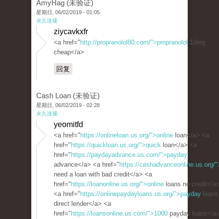
AmyHag (未验证)
星期日, 06/02/2019 - 01:05
永久连接
ziycavkxfr
<a href="
http://propranolol80.com/">propranolol
10mg
cheap</a>
回复
Cash Loan (未验证)
星期日, 06/02/2019 - 02:28
永久连接
yeomitfd
<a href="
https://onlineloan.us.org/">online
loan</a> <a
href="
https://quickloan.us.org/">quick
loan</a> <a
href="
https://paydayadvance.us.com/">payday
advance</a> <a href="
https://cashadvanceonline.us.org/"
need a loan with bad credit</a> <a
href="
https://loanonline.us.org/">online
loans no credit</a
<a href="
https://onlinepaydayloans.us.org/">payday
loans
direct lender</a> <a
href="
https://loansonline.us.com/">1000
payday loans</a