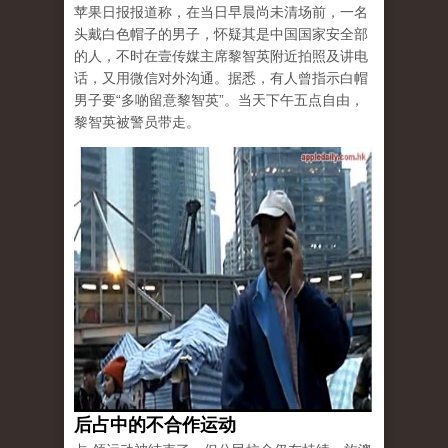
苹果日报报道称，在当日早晨尚未清场前，一名
头戴白色帽子的男子，怀疑其是中国国家安全部
的人，不时在壹传媒主席黎智英附近拍照及讲电
话，又用微信对外沟通。据悉，有人曾指示白帽
男子要“多啲留意黎智英”。当天下午五点自由，
黎智英被警员带走。
后占中的不合作运动