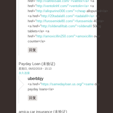
href="
http://valtrexsale.com/">valtrex</a>
<a
href="
http://ventolinhf.com/">ventolin</a>
<a
href="
http://allopurinol300.com/">cheap
allopurinol</a>
<a href="
http://20tadalafil.com/">tadalafil</a>
<a
href="
http://furosemide80.com/">furosemide
40</a>
<a href="
http://sildenafiltab.com/">sildenafil
50mg
tablets</a> <a
href="
http://amoxicillin250.com/">amoxicillin
over
counter</a>
回复
Payday Loan (未验证)
星期日, 06/02/2019 - 15:13
永久连接
uberbbjy
<a href="
https://samedayloan.us.org/">same
day
payday loans</a>
回复
amica car insurance (未验证)