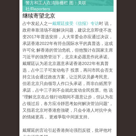
警方和工人在清除栅栏 图：美联
社/Reporters
继续寄望北京
占中发起人之一
戴耀廷接受《信报》专访
时 说，
政府单靠清场不能解決问题，建议北京即使不改
变2017年普选安排，人大常委会亦应通过决议，
承諾香港2022年有符合国际水平的真普选，这或
许可化 解香港的管治危机，但他预计在国家主席
习近平的強势管治下，北京未必愿意作此承诺。
戴耀廷认为若北京愿意承诺香港2022年有真普
选，占中三子可发动电子 投票，再问市民会否支
持立法会通过政改方案，让泛民议员參考民意。
但若北京只由领导人作口头承诺，而非白紙黑字
承諾，占中三子则不会就此发动全民投票。他 说
“理解北京在占领行动期间不愿意让步，但认为在
占领过后，各方应冷靜思考如何解決管治问题”，
又指若北京对香港愈強硬，只会令港人对抗中央
的情緒更高， 更难爭取中间派支持。
戴耀延的言论引起香港舆论强烈反驳，批评他对