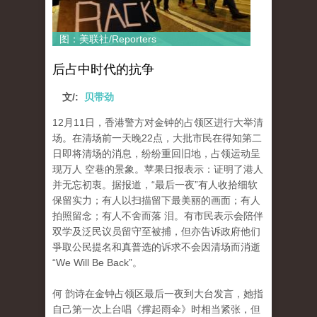
图：美联社/Reporters
后占中时代的抗争
文/:
贝带劲
12月11日，香港警方对金钟的占领区进行大举清
场。在清场前一天晚22点，大批市民在得知第二
日即将清场的消息，纷纷重回旧地，占领运动呈
现万人 空巷的景象。苹果日报表示：证明了港人
并无忘初衷。据报道，“最后一夜”有人收拾细软
保留实力；有人以扫描留下最美丽的画面；有人
拍照留念；有人不舍而落 泪。有市民表示会陪伴
双学及泛民议员留守至被捕，但亦告诉政府他们
爭取公民提名和真普选的诉求不会因清场而消逝
“We Will Be Back”。
何 韵诗在金钟占领区最后一夜到大台发言，她指
自己第一次上台唱《撑起雨伞》时相当紧张，但