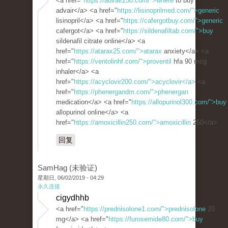
<a href="
https://advair250.com/">where
to buy
advair</a> <a href="
https://lisinoprilmed.com/">generic
lisinopril</a> <a href="
https://cafergotbuy.com/">generic
cafergot</a> <a href="
https://sildenafiltab.com/">buy
sildenafil citrate online</a> <a
href="
https://atarax25.com/">atarax
anxiety</a> <a
href="
https://ventolinhf.com/">proventil
hfa 90 mcg
inhaler</a> <a
href="
https://acyclovir200.com/">acyclovir</a>
<a
href="
https://phenergandm.com/">phenergan
medication</a> <a href="
https://allopurinol300.com/">buy
allopurinol online</a> <a
href="
https://amoxicillin250.com/">amoxicillin
250</a>
回复
SamHag (未验证)
星期日, 06/02/2019 - 04:29
永久连接
cigydhhb
<a href="
https://prednisolone1.com/">prednisolone
20
mg</a> <a href="
https://furosemide80.com/">buy