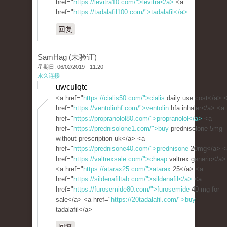
href="
https://levitra10.com/">levitra</a>
<a
href="
https://tadalafil100.com/">tadalafil</a>
回复
SamHag (未验证)
星期日, 06/02/2019 - 11:20
永久连接
uwculqtc
<a href="
https://cialis50.com/">cialis
daily use cost</a> 
href="
https://ventolinhf.com/">ventolin
hfa inhaler</a> <a
href="
https://propranolol80.com/">propranolol</a>
<a
href="
https://prednisolone1.com/">buy
prednisolone 5mg
without prescription uk</a> <a
href="
https://prednisone40.com/">prednisone
20mg</a> <
href="
https://valtrexsale.com/">cheap
valtrex generic</a>
<a href="
https://atarax25.com/">atarax
25</a> <a
href="
https://sildenafiltab.com/">sildenafil</a>
<a
href="
https://furosemide80.com/">furosemide
40 mg for
sale</a> <a href="
https://20tadalafil.com/">buy
tadalafil</a>