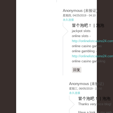
Anonymous (未验证)
星期四, 04/25/2019 - 04:10
永久连接
冒个泡吧！ | 泡泡
jackpot slots
online slots -
http://onlinelistcasino24.co
online casino games
online gambling -
http://onlinelistcasino24.co
online casino gambling
回复
Anonymous (未验证)
星期三, 06/05/2019 - 19:50
永久连接
冒个泡吧！ | 泡泡
Thanks very nice blog!
Have a look at my web 