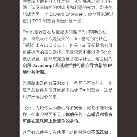
洋葱路由器有能力保护你，让你远离那些在互联
网上试图追随你的纠缠者和邪恶的权力。即使你
想成为另一个 Edward Snowden，你也可以通过
使用 TOR 浏览器来做到这一点。
Tor 浏览器旨在尽量减少间谍行为和窃听的机
会。当然没什么是完美的，Tor 也有它的缺点，
问题会出在出口节点上。但是 Tor 无疑是我们目
前能拥有的最佳选择。但建议您不要混淆 Tor 的
默认设置，除非您知道自己在做什么。这是因为
启用 Javascript 和其他插件可能会导致您的 IP
地址被泄漏
。
洋葱路由器的普及激发了一些居心不良的人，创
建恶意软件并使其看起来很像 Tor 浏览器。这是
用户应该担心的事。
此外，无论你认为自己有多安全，你都不能对这
样一个事实视而不见：
你的任何一点错误都将有
可能在互联网上泄露你的身份。
这里有九件事，在使用 Tor 的时候你
不应该做
：