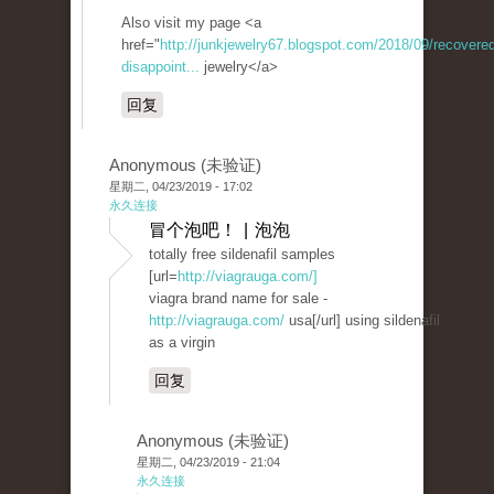
Also visit my page <a
href="
http://junkjewelry67.blogspot.com/2018/09/recovered
disappoint...
jewelry</a>
回复
Anonymous (未验证)
星期二, 04/23/2019 - 17:02
永久连接
冒个泡吧！ | 泡泡
totally free sildenafil samples
[url=
http://viagrauga.com/]
viagra brand name for sale -
http://viagrauga.com/
usa[/url] using sildenafil
as a virgin
回复
Anonymous (未验证)
星期二, 04/23/2019 - 21:04
永久连接