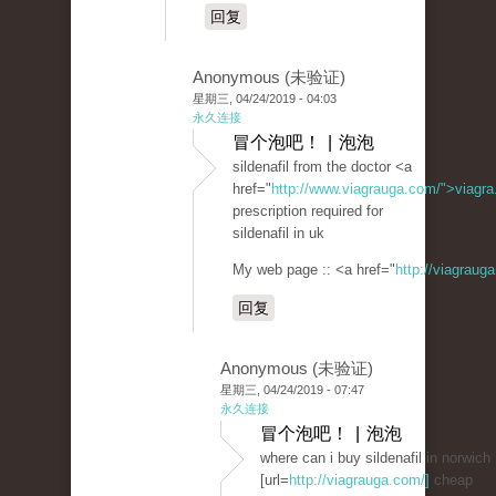
回复
Anonymous (未验证)
星期三, 04/24/2019 - 04:03
永久连接
冒个泡吧！ | 泡泡
sildenafil from the doctor <a
href="
http://www.viagrauga.com/">viagr
prescription required for
sildenafil in uk
My web page :: <a href="
http://viagraug
回复
Anonymous (未验证)
星期三, 04/24/2019 - 07:47
永久连接
冒个泡吧！ | 泡泡
where can i buy sildenafil in norwich
[url=
http://viagrauga.com/]
cheap