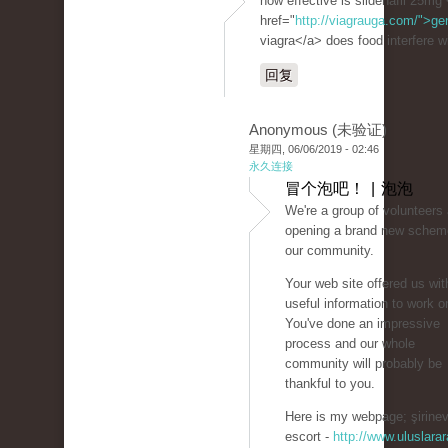
how effective is sildenafil 25mg
href="
http://viagrauga.com/">ge
viagra</a> does food interfere wi
回复
Anonymous (未验证)
星期四, 06/06/2019 - 02:46
永久连接
冒个泡吧！ | 泡泡
We're a group of volunteers
opening a brand new schem
our community.
Your web site offered us wit
useful information to work o
You've done an impressive
process and our whole
community will probably be
thankful to you.
Here is my webpage; şirinev
escort -
http://www.uluslarar