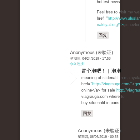
hottest news.
Feel free to visit my we
href="
http://www.uluslar
nakliyat.org/">
şirinevle
回复
Anonymous (未验证)
星期三, 04/24/2019 - 17:53
永久连接
冒个泡吧！ | 泡泡
meaning of sildenafil in malaya
href="
http://viagrauga.com/">ge
online</a> for sale
http://viagr
viagrauga.com where to
buy sildenafil in paris
回复
Anonymous (未验证)
星期四, 06/06/2019 - 00:53