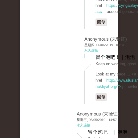
href="
https://zyngaplay
acc...
account generato
回复
Anonymous (未验证)
星期四, 06/06/2019 - 03:31
永久连接
冒个泡吧！ | 泡泡
Keep on working, great 
Look at my page ... <a
href="
http://www.uluslar
nakliyat.org/">
şirinevle
回复
Anonymous (未验证)
星期三, 06/05/2019 - 14:57
永久连接
冒个泡吧！ | 泡泡