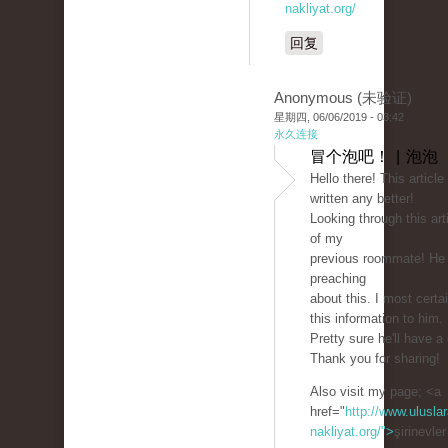
nakliyat.org/
回复
Anonymous (未验证)
星期四, 06/06/2019 - 03:42
永久连接
冒个泡吧！ | 泡泡
Hello there! This article
written any better!
Looking through this ar
of my
previous roommate! He
preaching
about this. I most certai
this information to him.
Pretty sure he'll have a
Thank you for sharing!
Also visit my page; <a
href="
http://www.uluslar
nakliyat.org/">
şirinevle