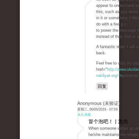
appear to understand s
this, such as you wrote
in it or something. I thi
do with a few p.c.
to power the message h
instead of that, that is 
A fantastic read. I will c
back.
Feel free to visit my p
href="
http://www.uluslar
nakliyat.org/">
şirinevle
回复
Anonymous (未验证)
星期三, 06/05/2019 - 07:59
永久连接
冒个泡吧！ | 泡泡
When someone writes an art
he/she maintains the image 