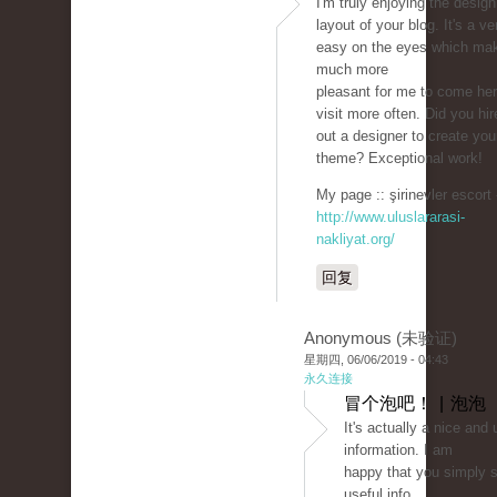
I'm truly enjoying the desig
layout of your blog. It's a ve
easy on the eyes which mak
much more
pleasant for me to come he
visit more often. Did you hir
out a designer to create you
theme? Exceptional work!
My page :: şirinevler escort 
http://www.uluslararasi-
nakliyat.org/
回复
Anonymous (未验证)
星期四, 06/06/2019 - 04:43
永久连接
冒个泡吧！ | 泡泡
It's actually a nice and 
information. I am
happy that you simply s
useful info