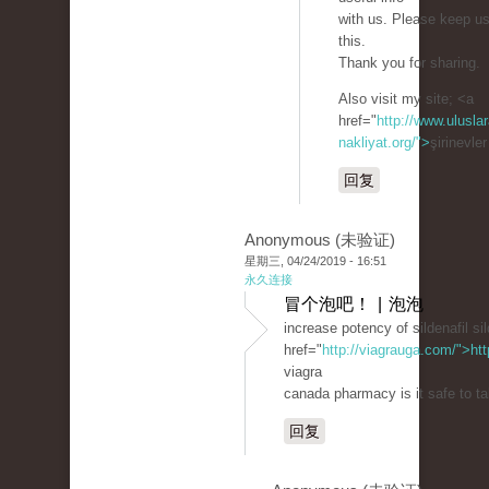
with us. Please keep us
this.
Thank you for sharing.
Also visit my site; <a
href="
http://www.uluslar
nakliyat.org/">
şirinevle
回复
Anonymous (未验证)
星期三, 04/24/2019 - 16:51
永久连接
冒个泡吧！ | 泡泡
increase potency of sildenafil sil
href="
http://viagrauga.com/">ht
viagra
canada pharmacy is it safe to ta
回复