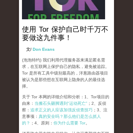
使用 Tor 保护自己时千万不
要做这九件事！
文/
Don Evans
(泡泡特约)
我们利用代理服务器来满足匿名需
求，在互联网上保护自己的隐私，避免被追踪。
Tor 是所有工具中级别最高的，洋葱路由器项目
被认为是那些想在互联网上隐身的人的最佳选
择。
关于 Tor 本网的详细介绍和分析：1、Tor项目的
由来：
当搬石头砸脚遇到“运动死亡”
；2、反侦
察：
追求正义的人应该加强反侦查技巧
；3、注
意事项：
真的安全吗？那么他们是怎么抓人
的？
；4、原则：
你为什么需要 Tor
。