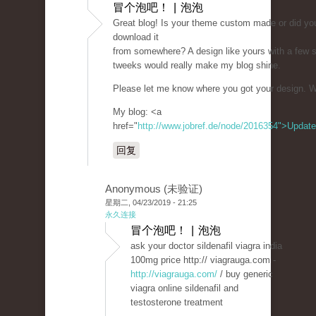
冒个泡吧！ | 泡泡
Great blog! Is your theme custom made or did yo
download it
from somewhere? A design like yours with a few 
tweeks would really make my blog shine.
Please let me know where you got your design. W
My blog: <a
href="
http://www.jobref.de/node/2016354">Update
回复
Anonymous (未验证)
星期二, 04/23/2019 - 21:25
永久连接
冒个泡吧！ | 泡泡
ask your doctor sildenafil viagra india
100mg price http:// viagrauga.com -
http://viagrauga.com/
/ buy generic
viagra online sildenafil and
testosterone treatment