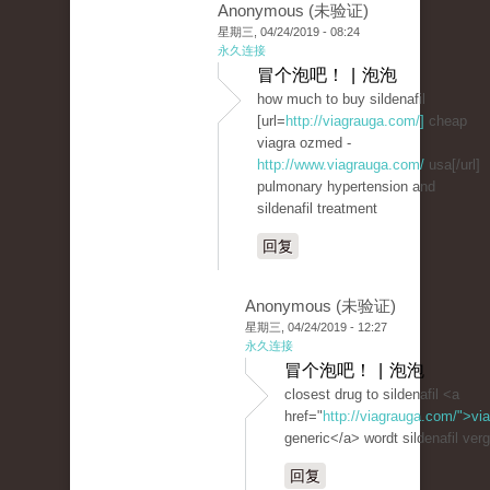
Anonymous (未验证)
星期三, 04/24/2019 - 08:24
永久连接
冒个泡吧！ | 泡泡
how much to buy sildenafil
[url=
http://viagrauga.com/]
cheap
viagra ozmed -
http://www.viagrauga.com/
usa[/url]
pulmonary hypertension and
sildenafil treatment
回复
Anonymous (未验证)
星期三, 04/24/2019 - 12:27
永久连接
冒个泡吧！ | 泡泡
closest drug to sildenafil <a
href="
http://viagrauga.com/">vi
generic</a> wordt sildenafil ver
回复