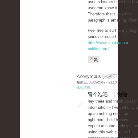
user in his/her brain that ho
user can know it.
Therefore that's why this
paragraph is amazing. Than
Feel free to surf to my blog;
şirinevler escort -
http://www.uluslararasi-
nakliyat.org/
回复
Anonymous (未验证)
星期三, 06/05/2019 - 21:13
永久连接
冒个泡吧！ | 泡泡
hey there and thank you for
information – I've certainly 
up something new from
right here. I did however
expertise some technical po
using this web site, as I