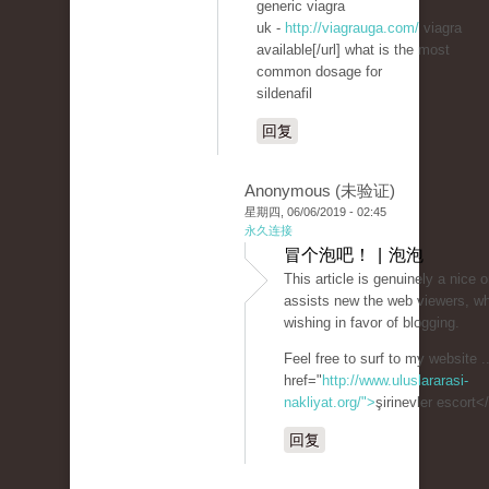
generic viagra
uk -
http://viagrauga.com/
viagra
available[/url] what is the most
common dosage for
sildenafil
回复
Anonymous (未验证)
星期四, 06/06/2019 - 02:45
永久连接
冒个泡吧！ | 泡泡
This article is genuinely a nice o
assists new the web viewers, w
wishing in favor of blogging.
Feel free to surf to my website .
href="
http://www.uluslararasi-
nakliyat.org/">
şirinevler escort<
回复