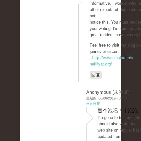
informative. I wonder why t
other experts of this sector 
not
notice this. You must proce
your writing. I'm sure, you 
great readers' base already!
Feel free to visit my blog po
şirinevler escort
-
http://www.uluslararasi-
nakliyat.org/
回复
Anonymous (未验证)
星期四, 06/06/2019 - 02:57
永久连接
冒个泡吧！ | 泡泡
I'm gone to tell my little
should also visit this
web site on regular basi
updated from