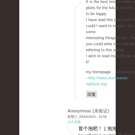
It is the best time to make
plans for the future and it is
to be happy.
I have read this post and if I
could I want to suggest you
some
interesting things or tips. P
you could write next articles
referring to this article.
I wish to read more things a
it!
my homepage ... şirinevler 
-
http://www.uluslararasi-
nakliyat.org/
回复
Anonymous (未验证)
星期三, 04/24/2019 - 22:59
永久连接
冒个泡吧！ | 泡泡