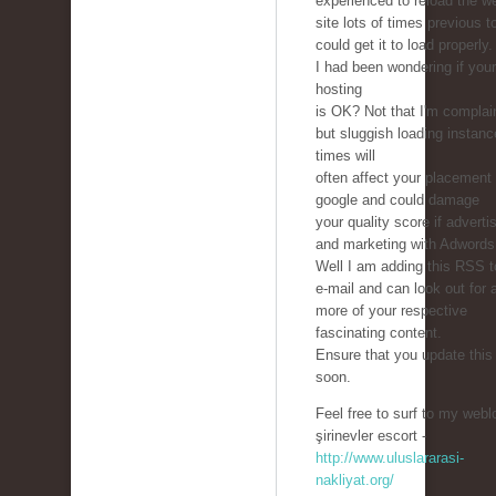
experienced to reload the w
site lots of times previous to
could get it to load properly.
I had been wondering if you
hosting
is OK? Not that I'm complai
but sluggish loading instan
times will
often affect your placement 
google and could damage
your quality score if adverti
and marketing with Adwords
Well I am adding this RSS 
e-mail and can look out for a
more of your respective
fascinating content.
Ensure that you update this
soon.
Feel free to surf to my webl
şirinevler escort -
http://www.uluslararasi-
nakliyat.org/