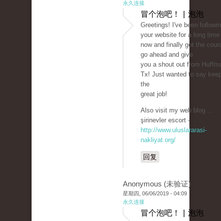
永久连接
冒个泡吧！ | 泡泡
Greetings! I've been followi
your website for a long time
now and finally got the cour
go ahead and give
you a shout out from Huffm
Tx! Just wanted to say kee
the
great job!
Also visit my web blog ...
şirinevler escort -
http://www.uluslararasi-
nakliyat.org/
回复
Anonymous (未验证)
星期四, 06/06/2019 - 04:09
永久连接
冒个泡吧！ | 泡泡