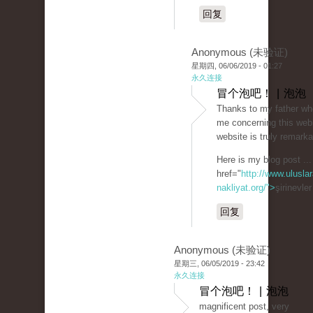
回复
Anonymous (未验证)
星期四, 06/06/2019 - 01:27
永久连接
冒个泡吧！ | 泡泡
Thanks to my father wh
me concerning this webl
website is truly remarka
Here is my blog post ...
href="
http://www.uluslar
nakliyat.org/">
şirinevle
回复
Anonymous (未验证)
星期三, 06/05/2019 - 23:42
永久连接
冒个泡吧！ | 泡泡
magnificent post, very