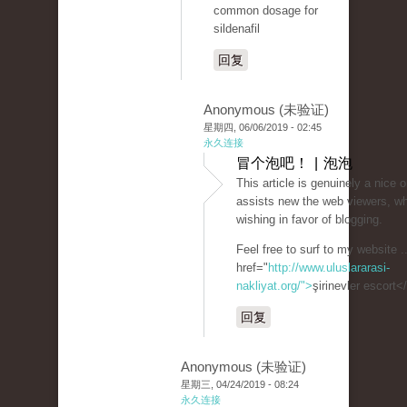
common dosage for
sildenafil
回复
Anonymous (未验证)
星期四, 06/06/2019 - 02:45
永久连接
冒个泡吧！ | 泡泡
This article is genuinely a nice o
assists new the web viewers, w
wishing in favor of blogging.
Feel free to surf to my website .
href="
http://www.uluslararasi-
nakliyat.org/">
şirinevler escort<
回复
Anonymous (未验证)
星期三, 04/24/2019 - 08:24
永久连接