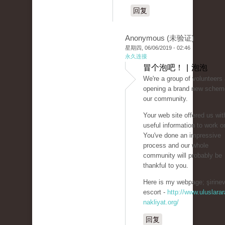
回复
Anonymous (未验证)
星期四, 06/06/2019 - 02:46
永久连接
冒个泡吧！ | 泡泡
We're a group of volunteers
opening a brand new schem
our community.
Your web site offered us wit
useful information to work o
You've done an impressive
process and our whole
community will probably be
thankful to you.
Here is my webpage; şirinev
escort -
http://www.uluslarar
nakliyat.org/
回复