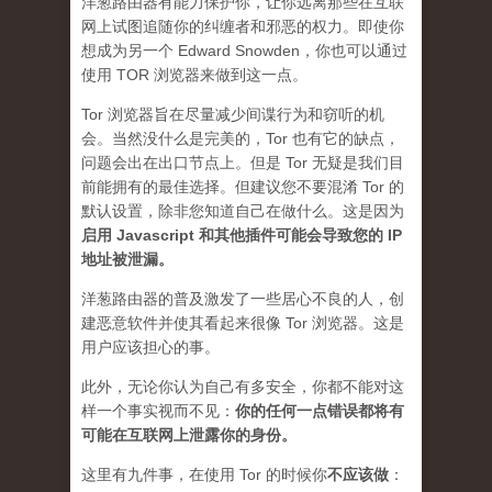
洋葱路由器有能力保护你，让你远离那些在互联
网上试图追随你的纠缠者和邪恶的权力。即使你
想成为另一个 Edward Snowden，你也可以通过
使用 TOR 浏览器来做到这一点。
Tor 浏览器旨在尽量减少间谍行为和窃听的机
会。当然没什么是完美的，Tor 也有它的缺点，
问题会出在出口节点上。但是 Tor 无疑是我们目
前能拥有的最佳选择。但建议您不要混淆 Tor 的
默认设置，除非您知道自己在做什么。这是因为
启用 Javascript 和其他插件可能会导致您的 IP
地址被泄漏
。
洋葱路由器的普及激发了一些居心不良的人，创
建恶意软件并使其看起来很像 Tor 浏览器。这是
用户应该担心的事。
此外，无论你认为自己有多安全，你都不能对这
样一个事实视而不见：
你的任何一点错误都将有
可能在互联网上泄露你的身份。
这里有九件事，在使用 Tor 的时候你
不应该做
：