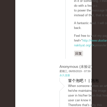
in it or something. I thi
do with a few p.c.
to power the message h
instead of that, that is 
A fantastic read. I will c
back.
Feel free to visit my p
href="
http://www.uluslar
nakliyat.org/">
şirinevle
回复
Anonymous (未验证)
星期三, 06/05/2019 - 07:59
永久连接
冒个泡吧！ | 泡泡
When someone writes an art
he/she maintains the image 
user in his/her brain that ho
user can know it.
Therefore that's why this