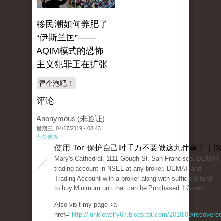
移民潮如何养肥了
“伊斯兰国”——
AQIM模式的恐怖
主义犯罪正在扩张
冒个泡吧！
评论
Anonymous (未验证)
星期三, 04/17/2019 - 08:43
永久连接
使用 Tor 保护自己时千万不要做这九件事！ | 
Mary's Cathedral. 1111 Gough St. San Francisco. DEMAT 
trading account in NSEL at any broker. DEMAT and
Trading Account with a broker along with sufficient fund
to buy Minimum unit that can be Purchased 1 Gram.
Also visit my page <a
href="
http://junkjewelry67.blogspot.com/2018/09/recovered