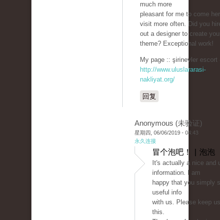
much more
pleasant for me to come he
visit more often. Did you hir
out a designer to create you
theme? Exceptional work!
My page :: şirinevler escort 
http://www.uluslararasi-
nakliyat.org/
回复
Anonymous (未验证)
星期四, 06/06/2019 - 04:43
永久连接
冒个泡吧！ | 泡泡
It's actually a nice and 
information. I am
happy that you simply s
useful info
with us. Please keep us
this.