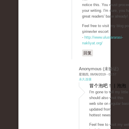
notice this. You must proce
your writing. I'm sure, you 
great readers' base already!
Feel free to visit my blog po
şirinevler escort
-
http://www.uluslararasi-
nakliyat.org/
回复
Anonymous (未验证)
星期四, 06/06/2019 - 02:57
永久连接
冒个泡吧！ | 泡泡
I'm gone to tell my little
should also visit this
web site on regular basi
updated from
hottest news.
Feel free to visit my we