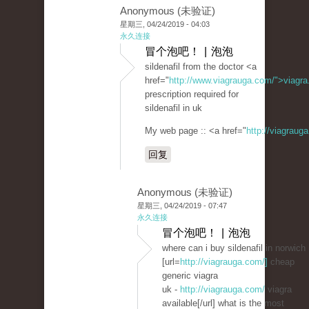
Anonymous (未验证)
星期三, 04/24/2019 - 04:03
永久连接
冒个泡吧！ | 泡泡
sildenafil from the doctor <a
href="
http://www.viagrauga.com/">viagr
prescription required for
sildenafil in uk
My web page :: <a href="
http://viagraug
回复
Anonymous (未验证)
星期三, 04/24/2019 - 07:47
永久连接
冒个泡吧！ | 泡泡
where can i buy sildenafil in norwich
[url=
http://viagrauga.com/]
cheap
generic viagra
uk -
http://viagrauga.com/
viagra
available[/url] what is the most