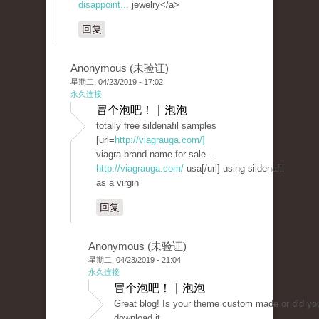
disappoint...
jewelry</a>
回复
Anonymous (未验证)
星期二, 04/23/2019 - 17:02
永久连接
冒个泡吧！ | 泡泡
totally free sildenafil samples
[url=
http://viagrauga.com/]
viagra brand name for sale -
http://viagrauga.com/
usa[/url] using sildenafil
as a virgin
回复
Anonymous (未验证)
星期二, 04/23/2019 - 21:04
永久连接
冒个泡吧！ | 泡泡
Great blog! Is your theme custom made or did yo
download it