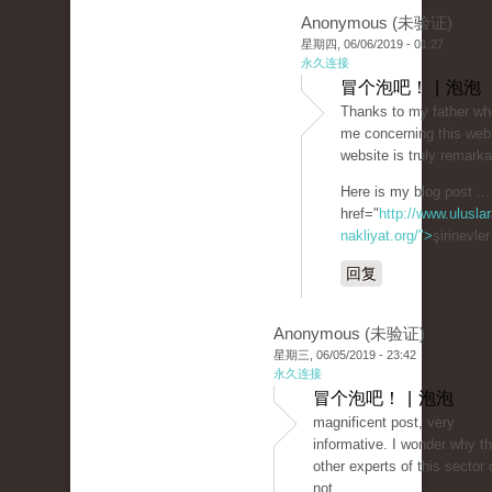
Anonymous (未验证)
星期四, 06/06/2019 - 01:27
永久连接
冒个泡吧！ | 泡泡
Thanks to my father wh
me concerning this webl
website is truly remarka
Here is my blog post ...
href="
http://www.uluslar
nakliyat.org/">
şirinevle
回复
Anonymous (未验证)
星期三, 06/05/2019 - 23:42
永久连接
冒个泡吧！ | 泡泡
magnificent post, very
informative. I wonder why t
other experts of this sector 
not