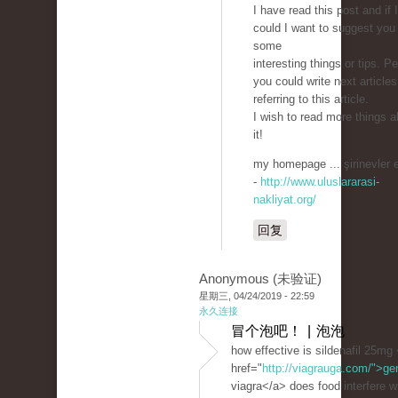
I have read this post and if I
could I want to suggest you
some
interesting things or tips. P
you could write next articles
referring to this article.
I wish to read more things a
it!
my homepage ... şirinevler 
-
http://www.uluslararasi-
nakliyat.org/
回复
Anonymous (未验证)
星期三, 04/24/2019 - 22:59
永久连接
冒个泡吧！ | 泡泡
how effective is sildenafil 25mg
href="
http://viagrauga.com/">ge
viagra</a> does food interfere wi