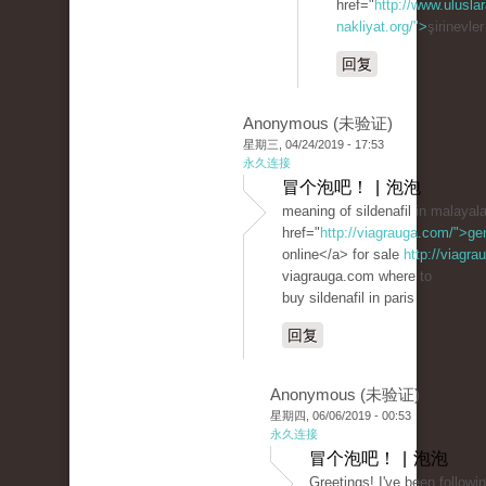
href="
http://www.uluslar
nakliyat.org/">
şirinevle
回复
Anonymous (未验证)
星期三, 04/24/2019 - 17:53
永久连接
冒个泡吧！ | 泡泡
meaning of sildenafil in malaya
href="
http://viagrauga.com/">ge
online</a> for sale
http://viagr
viagrauga.com where to
buy sildenafil in paris
回复
Anonymous (未验证)
星期四, 06/06/2019 - 00:53
永久连接
冒个泡吧！ | 泡泡
Greetings! I've been followi