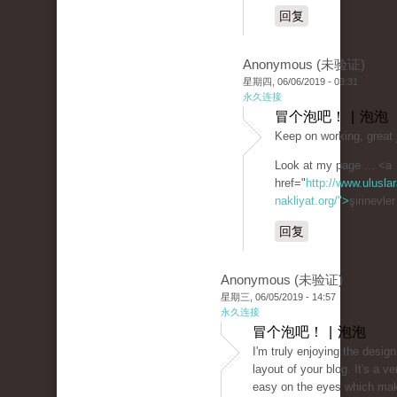
回复
Anonymous (未验证)
星期四, 06/06/2019 - 03:31
永久连接
冒个泡吧！ | 泡泡
Keep on working, great 
Look at my page ... <a
href="
http://www.uluslar
nakliyat.org/">
şirinevle
回复
Anonymous (未验证)
星期三, 06/05/2019 - 14:57
永久连接
冒个泡吧！ | 泡泡
I'm truly enjoying the desig
layout of your blog. It's a ve
easy on the eyes which mak