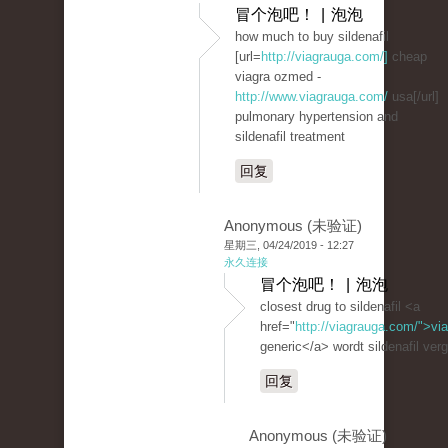
冒个泡吧！ | 泡泡
how much to buy sildenafil
[url=
http://viagrauga.com/]
cheap
viagra ozmed -
http://www.viagrauga.com/
usa[/url]
pulmonary hypertension and
sildenafil treatment
回复
Anonymous (未验证)
星期三, 04/24/2019 - 12:27
永久连接
冒个泡吧！ | 泡泡
closest drug to sildenafil <a
href="
http://viagrauga.com/">vi
generic</a> wordt sildenafil ver
回复
Anonymous (未验证)