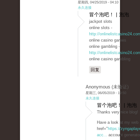
星期四, 04/25/2019 - 04:10
永久连接
冒个泡吧！ | 泡泡
jackpot slots
online slots -
http://onlinelistcasino24.co
online casino games
online gambling -
http://onlinelistcasino24.co
online casino gambling
回复
Anonymous (未验证)
星期三, 06/05/2019 - 19:50
永久连接
冒个泡吧！ | 泡泡
Thanks very nice blog!
Have a look at my web 
href="
https://zyngaplay
acc...
account generato