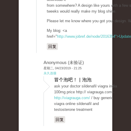
from somewhere? A design like yours with a few 
tweeks would really make my blog shine.
Please let me know where you got your design. W
My blog: <a
href="
http://www.jobref.de/node/2016354">Update
回复
Anonymous (未验证)
星期二, 04/23/2019 - 21:25
永久连接
冒个泡吧！ | 泡泡
ask your doctor sildenafil viagra india
100mg price http:// viagrauga.com -
http://viagrauga.com/
/ buy generic
viagra online sildenafil and
testosterone treatment
回复