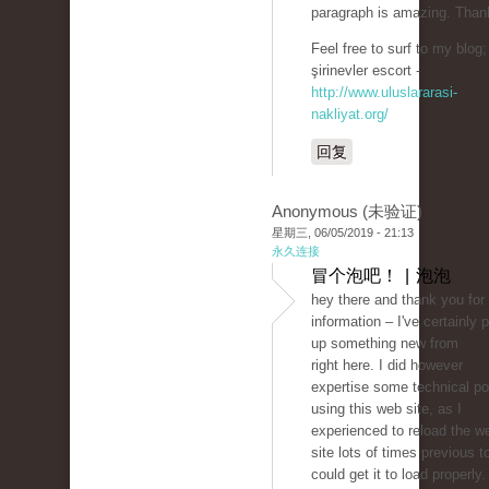
paragraph is amazing. Than
Feel free to surf to my blog;
şirinevler escort -
http://www.uluslararasi-
nakliyat.org/
回复
Anonymous (未验证)
星期三, 06/05/2019 - 21:13
永久连接
冒个泡吧！ | 泡泡
hey there and thank you for
information – I've certainly 
up something new from
right here. I did however
expertise some technical po
using this web site, as I
experienced to reload the w
site lots of times previous to
could get it to load properly.