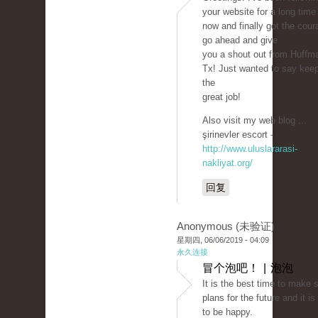
your website for a long time
now and finally got the cour
go ahead and give
you a shout out from Huffm
Tx! Just wanted to say kee
the
great job!
Also visit my web blog ...
şirinevler escort -
http://www.uluslararasi-
nakliyat.org/
回复
Anonymous (未验证)
星期四, 06/06/2019 - 04:09
永久连接
冒个泡吧！ | 泡泡
It is the best time to make
plans for the future and it is
to be happy.