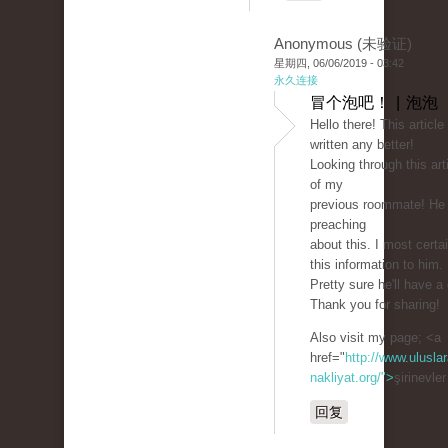
Anonymous (未验证)
星期四, 06/06/2019 - 03:42
永久连接
冒个泡吧！ | 泡泡
Hello there! This article
written any better!
Looking through this ar
of my
previous roommate! He
preaching
about this. I most certai
this information to him.
Pretty sure he'll have a
Thank you for sharing!
Also visit my page; <a
href="
http://www.uluslar
nakliyat.org/">
şirinevle
回复