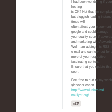
I had been wondering if you
hosting
is OK? Not that I'm complai
but sluggish loading instan
times will
often affect your placement 
google and could damage
your quality score if adverti
and marketing with Adwords
Well I am adding this RSS 
e-mail and can look out for a
more of your respective
fascinating content.
Ensure that you update this
soon.
Feel free to surf to my webl
şirinevler escort -
http://www.uluslararasi-
nakliyat.org/
回复