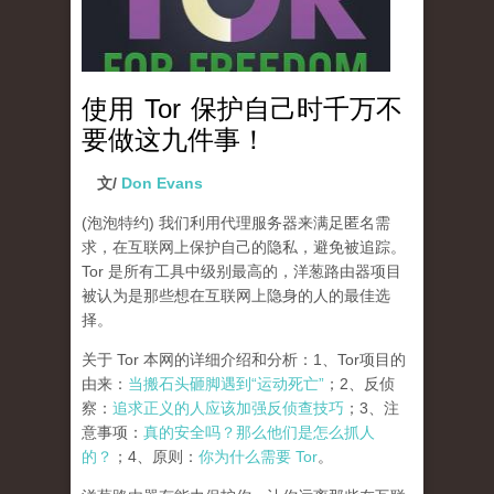
使用 Tor 保护自己时千万不
要做这九件事！
文/
Don Evans
(泡泡特约)
我们利用代理服务器来满足匿名需
求，在互联网上保护自己的隐私，避免被追踪。
Tor 是所有工具中级别最高的，洋葱路由器项目
被认为是那些想在互联网上隐身的人的最佳选
择。
关于 Tor 本网的详细介绍和分析：1、Tor项目的
由来：
当搬石头砸脚遇到“运动死亡”
；2、反侦
察：
追求正义的人应该加强反侦查技巧
；3、注
意事项：
真的安全吗？那么他们是怎么抓人
的？
；4、原则：
你为什么需要 Tor
。