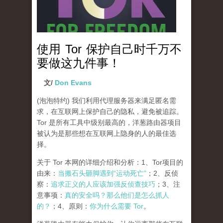
使用 Tor 保护自己时千万不
要做这九件事！
文/
Don Evans
(泡泡特约)
我们利用代理服务器来满足匿名需
求，在互联网上保护自己的隐私，避免被追踪。
Tor 是所有工具中级别最高的，洋葱路由器项目
被认为是那些想在互联网上隐身的人的最佳选
择。
关于 Tor 本网的详细介绍和分析：1、Tor项目的
由来：
当搬石头砸脚遇到“运动死亡”
；2、反侦
察：
追求正义的人应该加强反侦查技巧
；3、注
意事项：
真的安全吗？那么他们是怎么抓人
的？
；4、原则：
你为什么需要 Tor
。