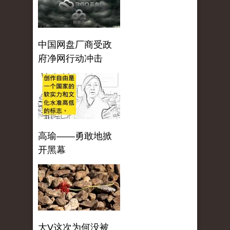
中国网盘厂商受政
府净网行动冲击
高瑜——勇敢地掀
开黑幕
大V这次为何没被