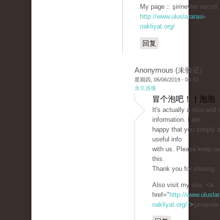
My page :: şirinevler escort 
http://www.uluslararasi-
nakliyat.org/
回复
Anonymous (未验证)
星期四, 06/06/2019 - 04:43
永久连接
冒个泡吧！ | 泡泡
It's actually a nice and 
information. I am
happy that you simply s
useful info
with us. Please keep us
this.
Thank you for sharing.
Also visit my site; <a
href="
http://www.uluslar
nakliyat.org/">
şirinevle