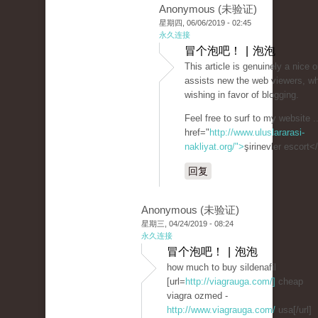
Anonymous (未验证)
星期四, 06/06/2019 - 02:45
永久连接
冒个泡吧！ | 泡泡
This article is genuinely a nice o
assists new the web viewers, w
wishing in favor of blogging.
Feel free to surf to my website .
href="
http://www.uluslararasi-
nakliyat.org/">
şirinevler escort<
回复
Anonymous (未验证)
星期三, 04/24/2019 - 08:24
永久连接
冒个泡吧！ | 泡泡
how much to buy sildenafil
[url=
http://viagrauga.com/]
cheap
viagra ozmed -
http://www.viagrauga.com/
usa[/url]