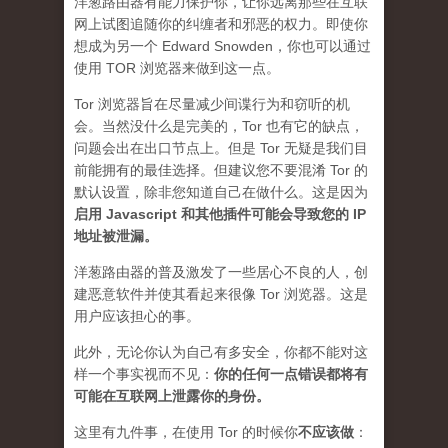
洋葱路由器有能力保护你，让你远离那些在互联
网上试图追随你的纠缠者和邪恶的权力。即使你
想成为另一个 Edward Snowden，你也可以通过
使用 TOR 浏览器来做到这一点。
Tor 浏览器旨在尽量减少间谍行为和窃听的机
会。当然没什么是完美的，Tor 也有它的缺点，
问题会出在出口节点上。但是 Tor 无疑是我们目
前能拥有的最佳选择。但建议您不要混淆 Tor 的
默认设置，除非您知道自己在做什么。这是因为
启用 Javascript 和其他插件可能会导致您的 IP
地址被泄漏
。
洋葱路由器的普及激发了一些居心不良的人，创
建恶意软件并使其看起来很像 Tor 浏览器。这是
用户应该担心的事。
此外，无论你认为自己有多安全，你都不能对这
样一个事实视而不见：
你的任何一点错误都将有
可能在互联网上泄露你的身份。
这里有九件事，在使用 Tor 的时候你
不应该做
：