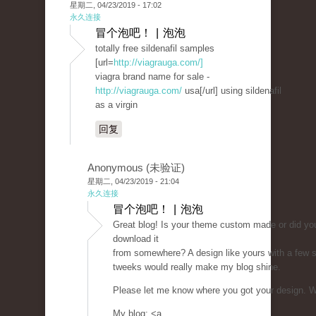
星期二, 04/23/2019 - 17:02
永久连接
冒个泡吧！ | 泡泡
totally free sildenafil samples
[url=
http://viagrauga.com/]
viagra brand name for sale -
http://viagrauga.com/
usa[/url] using sildenafil
as a virgin
回复
Anonymous (未验证)
星期二, 04/23/2019 - 21:04
永久连接
冒个泡吧！ | 泡泡
Great blog! Is your theme custom made or did yo
download it
from somewhere? A design like yours with a few 
tweeks would really make my blog shine.
Please let me know where you got your design. W
My blog: <a