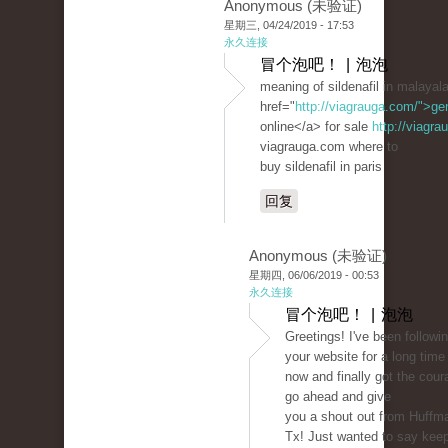
Anonymous (未验证)
星期三, 04/24/2019 - 17:53
永久连接
冒个泡吧！ | 泡泡
meaning of sildenafil in malaya
href="
http://viagrauga.com/">ge
online</a> for sale
http://viagr
viagrauga.com where to
buy sildenafil in paris
回复
Anonymous (未验证)
星期四, 06/06/2019 - 00:53
永久连接
冒个泡吧！ | 泡泡
Greetings! I've been followi
your website for a long time
now and finally got the cour
go ahead and give
you a shout out from Huffm
Tx! Just wanted to say kee