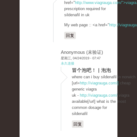
href="
http://www.viagrauga.com/">viagr
prescription required for
sildenafil in uk
My web page :: <a href="
http://viagraug
回复
Anonymous (未验证)
星期三, 04/24/2019 - 07:47
永久连接
冒个泡吧！ | 泡泡
where can i buy sildenafil in norwich
[url=
http://viagrauga.com/]
cheap
generic viagra
uk -
http://viagrauga.com/
viagra
available[/url] what is the most
common dosage for
sildenafil
回复