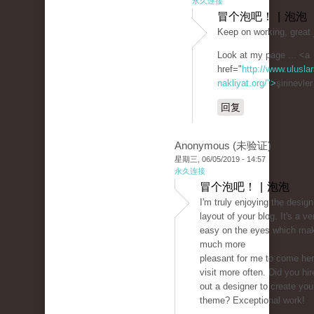
永久连接
冒个泡吧！ | 泡泡
Keep on working, great 
Look at my page ... <a
href="
http://www.uluslar
nakliyat.org/">
şirinevle
回复
Anonymous (未验证)
星期三, 06/05/2019 - 14:57
永久连接
冒个泡吧！ | 泡泡
I'm truly enjoying the desig
layout of your blog. It's a ve
easy on the eyes which mak
much more
pleasant for me to come he
visit more often. Did you hir
out a designer to create you
theme? Exceptional work!