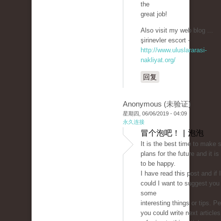
the
great job!
Also visit my web blog ...
şirinevler escort -
http://www.uluslararasi-
nakliyat.org/
回复
Anonymous (未验证)
星期四, 06/06/2019 - 04:09
永久连接
冒个泡吧！ | 泡泡
It is the best time to make
plans for the future and it is
to be happy.
I have read this post and if I
could I want to suggest you
some
interesting things or tips. P
you could write next articles