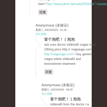
href="
http://www.jobref.de/node/2016354">Update
回复
Anonymous (未验证)
星期二, 04/23/2019 - 21:25
永久连接
冒个泡吧！ | 泡泡
ask your doctor sildenafil viagra india
100mg price http:// viagrauga.com -
http://viagrauga.com/
/ buy generic
viagra online sildenafil and
testosterone treatment
回复
Anonymous (未验证)
星期三, 04/24/2019 - 04:03
永久连接
冒个泡吧！ | 泡泡
sildenafil from the doctor <a