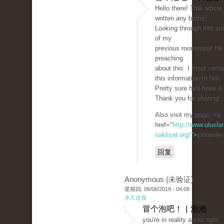
Hello there! This article
written any better!
Looking through this ar
of my
previous roommate! He
preaching
about this. I most certai
this information to him.
Pretty sure he'll have a
Thank you for sharing!
Also visit my page; <a
href="
http://www.uluslar
nakliyat.org/">
şirinevle
回复
Anonymous (未验证)
星期四, 06/06/2019 - 04:08
永久连接
冒个泡吧！ | 泡泡
you're in reality a just right