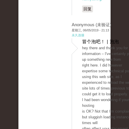
回复
Anonymous (未验证)
星期三, 06/05/2019 - 21:13
永久连接
冒个泡吧！ | 泡泡
hey there and thank you for
information – I've certainly 
up something new from
right here. I did however
expertise some technical po
using this web site, as I
experienced to reload the w
site lots of times previous to
could get it to load properly.
I had been wondering if you
hosting
is OK? Not that I'm complai
but sluggish loading instan
times will
often affect your placement 