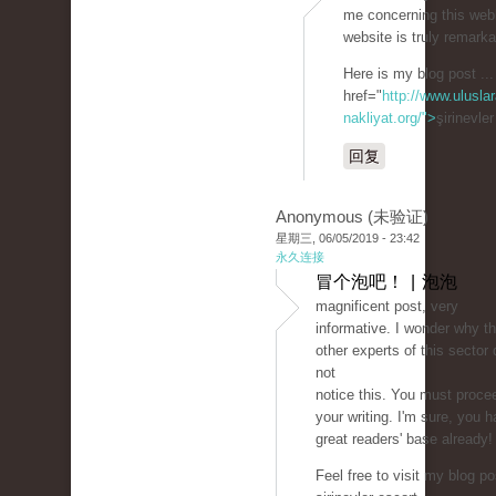
me concerning this webl
website is truly remarka
Here is my blog post ...
href="
http://www.uluslar
nakliyat.org/">
şirinevle
回复
Anonymous (未验证)
星期三, 06/05/2019 - 23:42
永久连接
冒个泡吧！ | 泡泡
magnificent post, very
informative. I wonder why t
other experts of this sector 
not
notice this. You must proce
your writing. I'm sure, you 
great readers' base already!
Feel free to visit my blog po