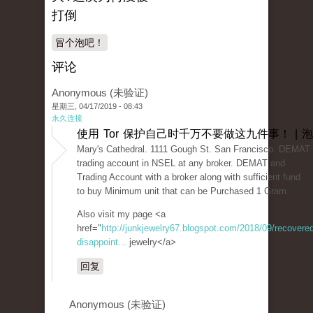
打倒
冒个泡吧！
评论
Anonymous (未验证)
星期三, 04/17/2019 - 08:43
永久连接
使用 Tor 保护自己时千万不要做这九件事！ | 
Mary's Cathedral. 1111 Gough St. San Francisco. DEMAT 
trading account in NSEL at any broker. DEMAT and
Trading Account with a broker along with sufficient fund
to buy Minimum unit that can be Purchased 1 Gram.
Also visit my page <a
href="
http://junkjewelry67.blogspot.com/2018/09/recovered
disappoint...
jewelry</a>
回复
Anonymous (未验证)