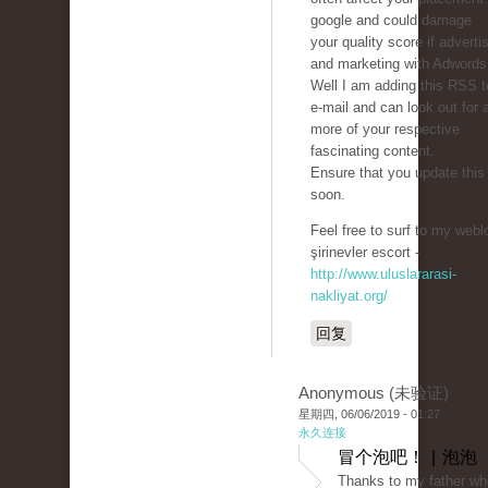
google and could damage
your quality score if adverti
and marketing with Adwords
Well I am adding this RSS 
e-mail and can look out for a
more of your respective
fascinating content.
Ensure that you update this
soon.
Feel free to surf to my webl
şirinevler escort -
http://www.uluslararasi-
nakliyat.org/
回复
Anonymous (未验证)
星期四, 06/06/2019 - 01:27
永久连接
冒个泡吧！ | 泡泡
Thanks to my father wh