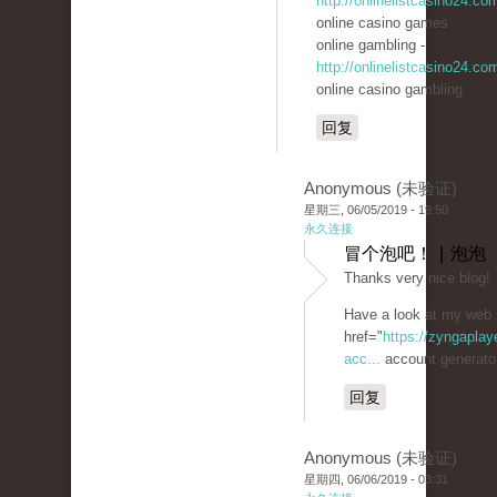
http://onlinelistcasino24.co
online casino games
online gambling -
http://onlinelistcasino24.co
online casino gambling
回复
Anonymous (未验证)
星期三, 06/05/2019 - 19:50
永久连接
冒个泡吧！ | 泡泡
Thanks very nice blog!
Have a look at my web 
href="
https://zyngaplay
acc...
account generato
回复
Anonymous (未验证)
星期四, 06/06/2019 - 03:31