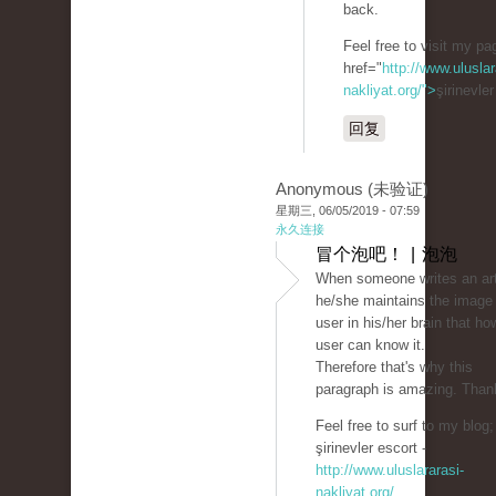
back.
Feel free to visit my p
href="
http://www.uluslar
nakliyat.org/">
şirinevle
回复
Anonymous (未验证)
星期三, 06/05/2019 - 07:59
永久连接
冒个泡吧！ | 泡泡
When someone writes an art
he/she maintains the image 
user in his/her brain that ho
user can know it.
Therefore that's why this
paragraph is amazing. Than
Feel free to surf to my blog;
şirinevler escort -
http://www.uluslararasi-
nakliyat.org/