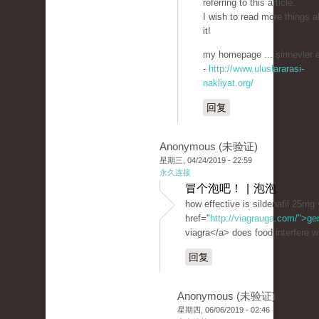
referring to this article.
I wish to read more things a
it!
my homepage ... şirinevler 
-
http://www.uluslararasi-
nakliyat.org/
回复
Anonymous (未验证)
星期三, 04/24/2019 - 22:59
永久连接
冒个泡吧！ | 泡泡
how effective is sildenafil 25mg
href="
http://viagrauga.com/">ge
viagra</a> does food interfere wi
回复
Anonymous (未验证)
星期四, 06/06/2019 - 02:46