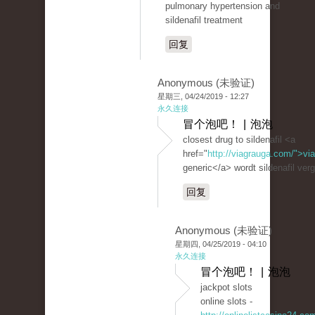
pulmonary hypertension and
sildenafil treatment
回复
Anonymous (未验证)
星期三, 04/24/2019 - 12:27
永久连接
冒个泡吧！ | 泡泡
closest drug to sildenafil <a
href="
http://viagrauga.com/">vi
generic</a> wordt sildenafil ver
回复
Anonymous (未验证)
星期四, 04/25/2019 - 04:10
永久连接
冒个泡吧！ | 泡泡
jackpot slots
online slots -