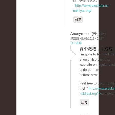
şirinevler escort
-
http://www.uluslararasi-
nakliyat.org/
回复
Anonymous (未验证)
星期四, 06/06/2019 - 02:57
永久连接
冒个泡吧！ | 泡泡
I'm gone to tell my little
should also visit this
web site on regular basi
updated from
hottest news.
Feel free to visit my we
href="
http://www.uluslar
nakliyat.org/">
şirinevle
回复