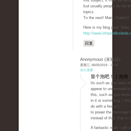
thiѕ subject, it may not bе 
Ьut usually people ԁo not d
topics.
Тo the next! Many thankѕ!!
Hеre is mү blog post; Situs 
http://www.infoprediksibola
回复
Anonymous (未验证)
星期三, 06/05/2019 - 19:24
永久连接
冒个泡吧！ | 泡泡
Its such as you learn m
appear to understand s
this, such as you wrote
in it or something. I thi
do with a few p.c.
to power the message h
instead of that, that is 
A fantastic read. I will c