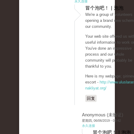
永久连接
冒个泡吧！ | 泡泡
We're a group of volunteers
opening a brand new schem
our community.
Your web site offered us wit
useful information to work o
You've done an impressive
process and our whole
community will probably be
thankful to you.
Here is my webpage; şirinev
escort -
http://www.uluslarar
nakliyat.org/
回复
Anonymous (未验证)
星期四, 06/06/2019 - 03:42
永久连接
冒个泡吧！ | 泡泡