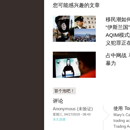
您可能感兴趣的文章
移民潮如
“伊斯兰国
AQIM模
义犯罪正
占中网战 
暴力
冒个泡吧！
评论
使用 T
Anonymous (未验证)
星期三, 04/17/2019 - 08:43
Mary's Ca
永久连接
trading a
Trading A