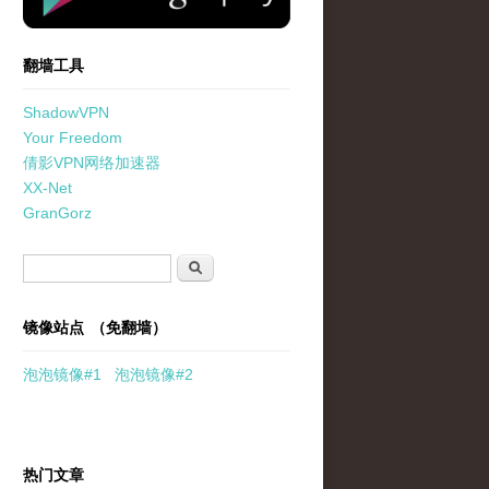
翻墙工具
ShadowVPN
Your Freedom
倩影VPN网络加速器
XX-Net
GranGorz
搜索表单
搜索
镜像站点 （免翻墙）
泡泡
镜像
#1
泡泡
镜像#2
热门文章