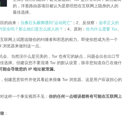
的，洋葱路由器项目被认为是那些想在互联网上隐身的人的
最佳选择。
r项目的由来：
当搬石头砸脚遇到“运动死亡”
；2、反侦察：
追求正义的
的安全吗？那么他们是怎么抓人的？
；4、原则：
你为什么需要 Tor
。
互联网上试图追随你的纠缠者和邪恶的权力。即使你想成为另一个
TOR 浏览器来做到这一点。
的机会。当然没什么是完美的，Tor 也有它的缺点，问题会出在出口节
最佳选择。但建议您不要混淆 Tor 的默认设置，除非您知道自己在做什
插件可能会导致您的 IP 地址被泄漏
。
创建恶意软件并使其看起来很像 Tor 浏览器。这是用户应该担心的
对这样一个事实视而不见：
你的任何一点错误都将有可能在互联网上
做
：