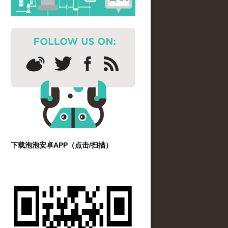
下载泡泡安卓APP（点击/扫描）