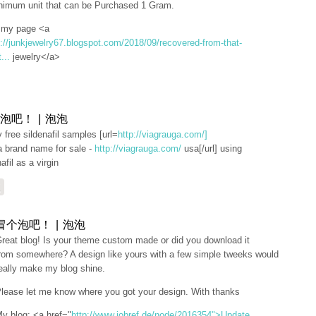
nimum unit that can be Purchased 1 Gram.
t my page <a
p://junkjewelry67.blogspot.com/2018/09/recovered-from-that-
...
jewelry</a>
泡吧！ | 泡泡
ly free sildenafil samples [url=
http://viagrauga.com/]
a brand name for sale -
http://viagrauga.com/
usa[/url] using
afil as a virgin
复
冒个泡吧！ | 泡泡
reat blog! Is your theme custom made or did you download it
rom somewhere? A design like yours with a few simple tweeks would
eally make my blog shine.
lease let me know where you got your design. With thanks
y blog: <a href="
http://www.jobref.de/node/2016354">Update