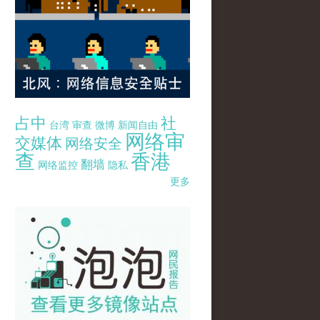
占中
社
台湾
审查
微博
新闻自由
网络审
交媒体
网络安全
查
香港
翻墙
网络监控
隐私
更多
pao-pao-banner-mirror-site-120814.jpg