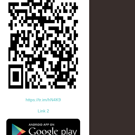
https://tr.im/hN4K9
Link 2
standard-icon-googleplay-app-store.png