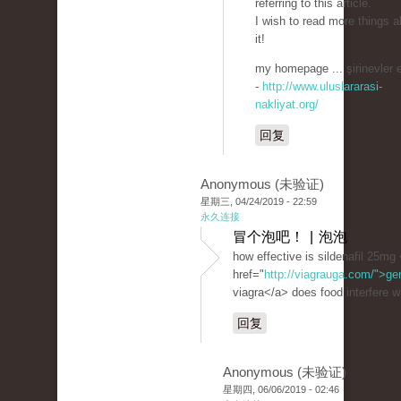
referring to this article.
I wish to read more things a
it!
my homepage ... şirinevler 
-
http://www.uluslararasi-
nakliyat.org/
回复
Anonymous (未验证)
星期三, 04/24/2019 - 22:59
永久连接
冒个泡吧！ | 泡泡
how effective is sildenafil 25mg
href="
http://viagrauga.com/">ge
viagra</a> does food interfere wi
回复
Anonymous (未验证)
星期四, 06/06/2019 - 02:46