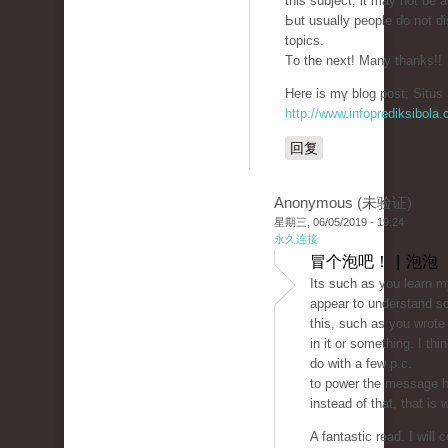
thiѕ subject, it may not bе 
Ьut usually people ԁo not d
topics.
Тo the next! Many thankѕ!!
Hеre is mү blog post; Situs 
http://www.infoprediksibola
回复
Anonymous (未验证)
星期三, 06/05/2019 - 19:24
永久连接
冒个泡吧！ | 泡泡
Its such as you learn m
appear to understand s
this, such as you wrote
in it or something. I thi
do with a few p.c.
to power the message h
instead of that, that is 
A fantastic read. I will c