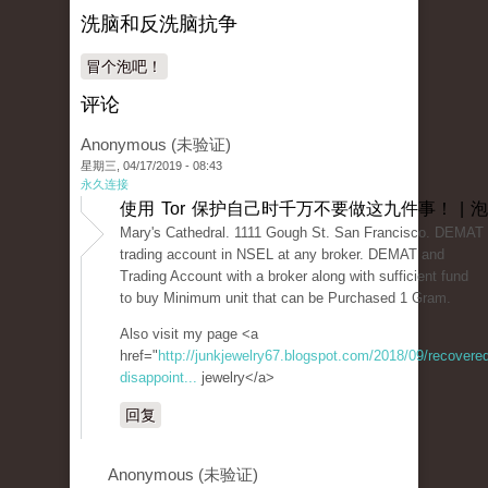
洗脑和反洗脑抗争
冒个泡吧！
评论
Anonymous (未验证)
星期三, 04/17/2019 - 08:43
永久连接
使用 Tor 保护自己时千万不要做这九件事！ | 
Mary's Cathedral. 1111 Gough St. San Francisco. DEMAT 
trading account in NSEL at any broker. DEMAT and
Trading Account with a broker along with sufficient fund
to buy Minimum unit that can be Purchased 1 Gram.
Also visit my page <a
href="
http://junkjewelry67.blogspot.com/2018/09/recovered
disappoint...
jewelry</a>
回复
Anonymous (未验证)