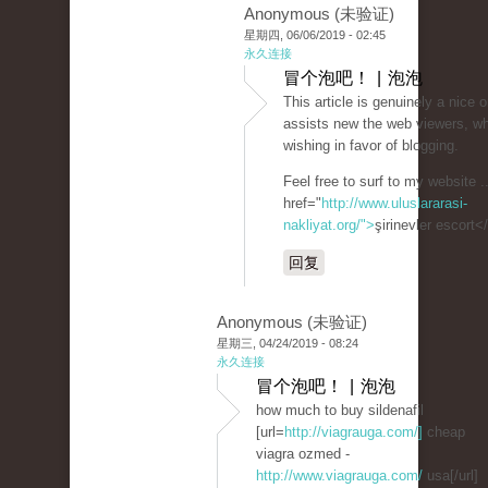
Anonymous (未验证)
星期四, 06/06/2019 - 02:45
永久连接
冒个泡吧！ | 泡泡
This article is genuinely a nice o
assists new the web viewers, w
wishing in favor of blogging.
Feel free to surf to my website .
href="
http://www.uluslararasi-
nakliyat.org/">
şirinevler escort<
回复
Anonymous (未验证)
星期三, 04/24/2019 - 08:24
永久连接
冒个泡吧！ | 泡泡
how much to buy sildenafil
[url=
http://viagrauga.com/]
cheap
viagra ozmed -
http://www.viagrauga.com/
usa[/url]