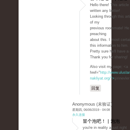
Hello there! This article
written any better!
Looking through this ar
of my
previous roommate! He
preaching
about this. I most certai
this information to him.
Pretty sure he'll have a
Thank you for sharing!
Also visit my page; <a
href="
http://www.uluslar
nakliyat.org/">
şirinevle
回复
Anonymous (未验证)
星期四, 06/06/2019 - 04:08
永久连接
冒个泡吧！ | 泡泡
you're in reality a just right