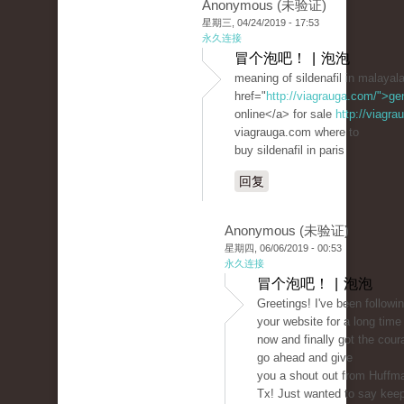
Anonymous (未验证)
星期三, 04/24/2019 - 17:53
永久连接
冒个泡吧！ | 泡泡
meaning of sildenafil in malaya
href="
http://viagrauga.com/">ge
online</a> for sale
http://viagr
viagrauga.com where to
buy sildenafil in paris
回复
Anonymous (未验证)
星期四, 06/06/2019 - 00:53
永久连接
冒个泡吧！ | 泡泡
Greetings! I've been followi
your website for a long time
now and finally got the cour
go ahead and give
you a shout out from Huffm
Tx! Just wanted to say kee