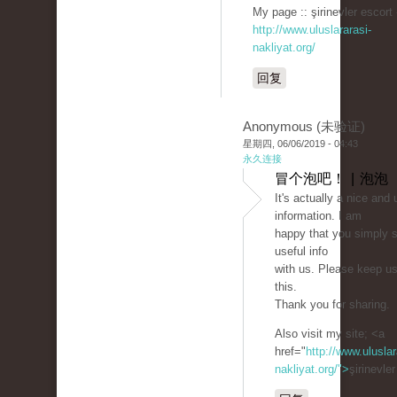
My page :: şirinevler escort 
http://www.uluslararasi-
nakliyat.org/
回复
Anonymous (未验证)
星期四, 06/06/2019 - 04:43
永久连接
冒个泡吧！ | 泡泡
It's actually a nice and 
information. I am
happy that you simply s
useful info
with us. Please keep us
this.
Thank you for sharing.
Also visit my site; <a
href="
http://www.uluslar
nakliyat.org/">
şirinevle