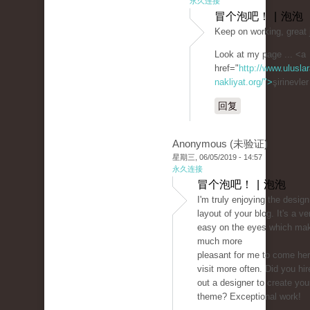
永久连接
冒个泡吧！ | 泡泡
Keep on working, great 
Look at my page ... <a
href="
http://www.uluslar
nakliyat.org/">
şirinevle
回复
Anonymous (未验证)
星期三, 06/05/2019 - 14:57
永久连接
冒个泡吧！ | 泡泡
I'm truly enjoying the desig
layout of your blog. It's a ve
easy on the eyes which mak
much more
pleasant for me to come he
visit more often. Did you hir
out a designer to create you
theme? Exceptional work!