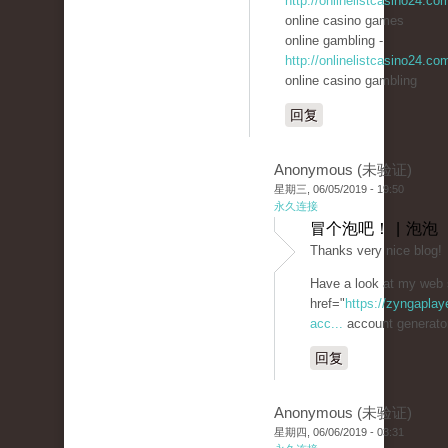
http://onlinelistcasino24.co
online casino games
online gambling -
http://onlinelistcasino24.co
online casino gambling
回复
Anonymous (未验证)
星期三, 06/05/2019 - 19:50
永久连接
冒个泡吧！ | 泡泡
Thanks very nice blog!
Have a look at my web 
href="
https://zyngaplay
acc...
account generato
回复
Anonymous (未验证)
星期四, 06/06/2019 - 03:31