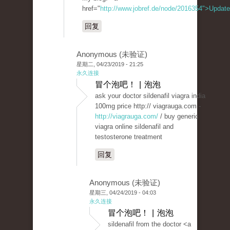
href="
http://www.jobref.de/node/2016354">Update
回复
Anonymous (未验证)
星期二, 04/23/2019 - 21:25
永久连接
冒个泡吧！ | 泡泡
ask your doctor sildenafil viagra india
100mg price http:// viagrauga.com -
http://viagrauga.com/
/ buy generic
viagra online sildenafil and
testosterone treatment
回复
Anonymous (未验证)
星期三, 04/24/2019 - 04:03
永久连接
冒个泡吧！ | 泡泡
sildenafil from the doctor <a