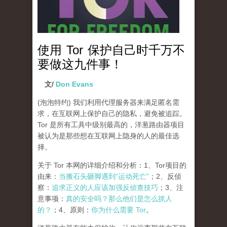
使用 Tor 保护自己时千万不
要做这九件事！
文/
Don Evans
(泡泡特约)
我们利用代理服务器来满足匿名需
求，在互联网上保护自己的隐私，避免被追踪。
Tor 是所有工具中级别最高的，洋葱路由器项目
被认为是那些想在互联网上隐身的人的最佳选
择。
关于 Tor 本网的详细介绍和分析：1、Tor项目的
由来：
当搬石头砸脚遇到“运动死亡”
；2、反侦
察：
追求正义的人应该加强反侦查技巧
；3、注
意事项：
真的安全吗？那么他们是怎么抓人
的？
；4、原则：
你为什么需要 Tor
。