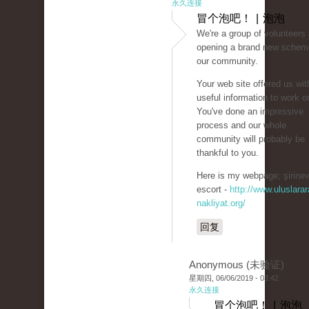
永久连接
冒个泡吧！ | 泡泡
We're a group of volunteers
opening a brand new schem
our community.
Your web site offered us wit
useful information to work o
You've done an impressive
process and our whole
community will probably be
thankful to you.
Here is my webpage; şirinev
escort -
http://www.uluslarar
nakliyat.org/
回复
Anonymous (未验证)
星期四, 06/06/2019 - 03:42
永久连接
冒个泡吧！ | 泡泡