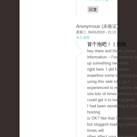
回复
Anonymous (未验证)
星期三, 06/05/2019 - 21:13
永久连接
冒个泡吧！ | 泡泡
hey there and thank you for
information – I've certainly 
up something new from
right here. I did however
expertise some technical po
using this web site, as I
experienced to reload the w
site lots of times previous to
could get it to load properly.
I had been wondering if you
hosting
is OK? Not that I'm complai
but sluggish loading instan
times will
often affect your placement 