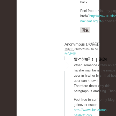
back.
Feel free to visit my p
href="
http://www.uluslar
nakliyat.org/">
şirinevle
回复
Anonymous (未验证)
星期三, 06/05/2019 - 07:59
永久连接
冒个泡吧！ | 泡泡
When someone writes an art
he/she maintains the image 
user in his/her brain that ho
user can know it.
Therefore that's why this
paragraph is amazing. Than
Feel free to surf to my blog;
şirinevler escort -
http://www.uluslararasi-
nakliyat.org/