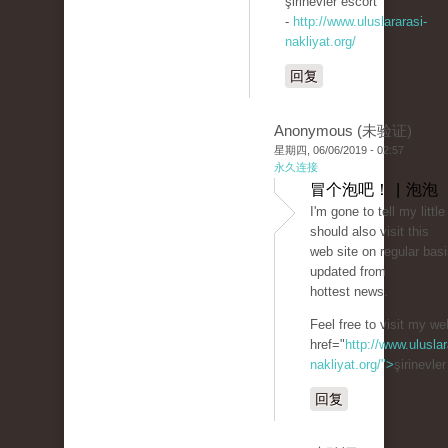
şirinevler escort
-
http://www.uluslararasi-
nakliyat.org/
回复
Anonymous (未验证)
星期四, 06/06/2019 - 02:57
永久连接
冒个泡吧！ | 泡泡
I'm gone to tell my little
should also visit this
web site on regular basi
updated from
hottest news.
Feel free to visit my we
href="
http://www.uluslar
nakliyat.org/">
şirinevle
回复