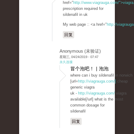
href="
http://www.viagrauga.com/">viagr
prescription required for
sildenafil in uk
My web page :: <a href="
http://viagraug
回复
Anonymous (未验证)
星期三, 04/24/2019 - 07:47
永久连接
冒个泡吧！ | 泡泡
where can i buy sildenafil in norwich
[url=
http://viagrauga.com/]
cheap
generic viagra
uk -
http://viagrauga.com/
viagra
available[/url] what is the most
common dosage for
sildenafil
回复