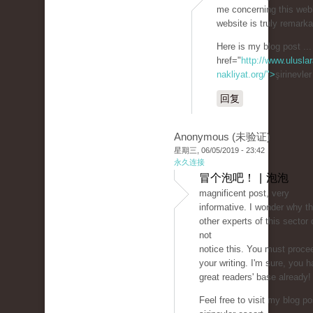
me concerning this webl
website is truly remarka
Here is my blog post ...
href="
http://www.uluslar
nakliyat.org/">
şirinevle
回复
Anonymous (未验证)
星期三, 06/05/2019 - 23:42
永久连接
冒个泡吧！ | 泡泡
magnificent post, very
informative. I wonder why t
other experts of this sector 
not
notice this. You must proce
your writing. I'm sure, you 
great readers' base already!
Feel free to visit my blog po