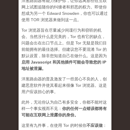
洋葱路由器有能力保护你，让你远离那些在互联
网上试图追随你的纠缠者和邪恶的权力。即使你
想成为另一个 Edward Snowden，你也可以通过
使用 TOR 浏览器来做到这一点。
Tor 浏览器旨在尽量减少间谍行为和窃听的机
会。当然没什么是完美的，Tor 也有它的缺点，
问题会出在出口节点上。但是 Tor 无疑是我们目
前能拥有的最佳选择。但建议您不要混淆 Tor 的
默认设置，除非您知道自己在做什么。这是因为
启用 Javascript 和其他插件可能会导致您的 IP
地址被泄漏
。
洋葱路由器的普及激发了一些居心不良的人，创
建恶意软件并使其看起来很像 Tor 浏览器。这是
用户应该担心的事。
此外，无论你认为自己有多安全，你都不能对这
样一个事实视而不见：
你的任何一点错误都将有
可能在互联网上泄露你的身份。
这里有九件事，在使用 Tor 的时候你
不应该做
：