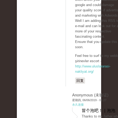
google and could damage
your quality score if adverti
and marketing with Adwords
Well I am adding this RSS 
e-mail and can look out for a
more of your respective
fascinating content.
Ensure that you update this
soon.
Feel free to surf to my webl
şirinevler escort -
http://www.uluslararasi-
nakliyat.org/
回复
Anonymous (未验证)
星期四, 06/06/2019 - 01:27
永久连接
冒个泡吧！ | 泡泡
Thanks to my father wh