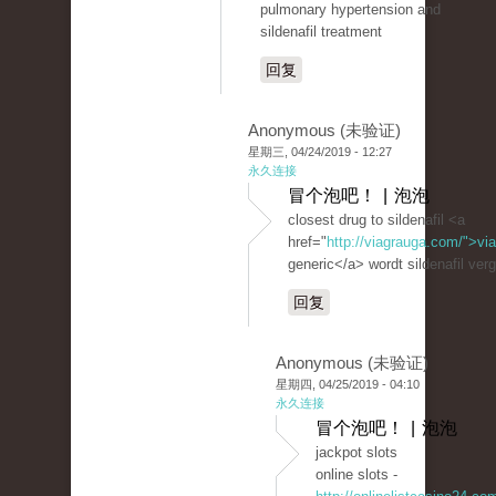
pulmonary hypertension and
sildenafil treatment
回复
Anonymous (未验证)
星期三, 04/24/2019 - 12:27
永久连接
冒个泡吧！ | 泡泡
closest drug to sildenafil <a
href="
http://viagrauga.com/">vi
generic</a> wordt sildenafil ver
回复
Anonymous (未验证)
星期四, 04/25/2019 - 04:10
永久连接
冒个泡吧！ | 泡泡
jackpot slots
online slots -