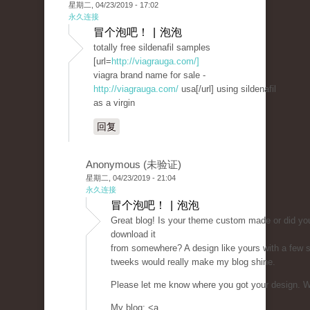
星期二, 04/23/2019 - 17:02
永久连接
冒个泡吧！ | 泡泡
totally free sildenafil samples
[url=
http://viagrauga.com/]
viagra brand name for sale -
http://viagrauga.com/
usa[/url] using sildenafil
as a virgin
回复
Anonymous (未验证)
星期二, 04/23/2019 - 21:04
永久连接
冒个泡吧！ | 泡泡
Great blog! Is your theme custom made or did yo
download it
from somewhere? A design like yours with a few 
tweeks would really make my blog shine.
Please let me know where you got your design. W
My blog: <a