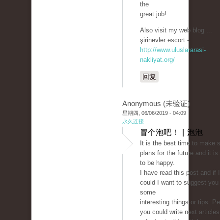
the
great job!
Also visit my web blog ...
şirinevler escort -
http://www.uluslararasi-
nakliyat.org/
回复
Anonymous (未验证)
星期四, 06/06/2019 - 04:09
永久连接
冒个泡吧！ | 泡泡
It is the best time to make
plans for the future and it is
to be happy.
I have read this post and if I
could I want to suggest you
some
interesting things or tips. P
you could write next articles