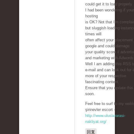
could get it to load properly.
I had been wondering if you
hosting
is OK? Not that I'm complai
but sluggish loading instan
times will
often affect your placement 
google and could damage
your quality score if adverti
and marketing with Adwords
Well I am adding this RSS 
e-mail and can look out for a
more of your respective
fascinating content.
Ensure that you update this
soon.
Feel free to surf to my webl
şirinevler escort -
http://www.uluslararasi-
nakliyat.org/
回复