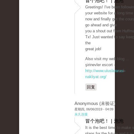
冒个泡吧！ | 泡泡
Greetings! I've been followi
your website for a long time
now and finally got the cour
go ahead and give
you a shout out from Huffm
Tx! Just wanted to say kee
the
great job!
Also visit my web blog ...
şirinevler escort -
http://www.uluslararasi-
nakliyat.org/
回复
Anonymous (未验证)
星期四, 06/06/2019 - 04:09
永久连接
冒个泡吧！ | 泡泡
It is the best time to make
plans for the future and it is