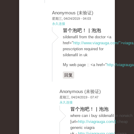
Anonymous (未验证)
星期三, 04/24/2019 - 04:03
永久连接
冒个泡吧！ | 泡泡
sildenafil from the doctor <a
href="
http://www.viagrauga.com/">viagr
prescription required for
sildenafil in uk
My web page :: <a href="
http://viagraug
回复
Anonymous (未验证)
星期三, 04/24/2019 - 07:47
永久连接
冒个泡吧！ | 泡泡
where can i buy sildenafil in norwich
[url=
http://viagrauga.com/]
cheap
generic viagra
uk -
http://viagrauga.com/
viagra