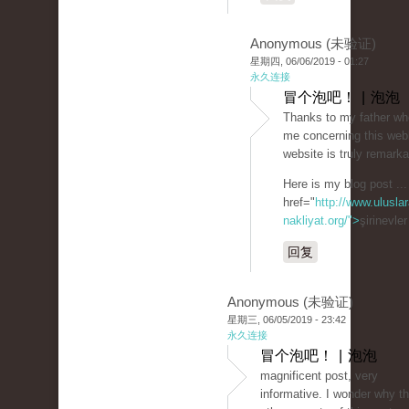
Anonymous (未验证)
星期四, 06/06/2019 - 01:27
永久连接
冒个泡吧！ | 泡泡
Thanks to my father wh
me concerning this webl
website is truly remarka
Here is my blog post ...
href="
http://www.uluslar
nakliyat.org/">
şirinevle
回复
Anonymous (未验证)
星期三, 06/05/2019 - 23:42
永久连接
冒个泡吧！ | 泡泡
magnificent post, very
informative. I wonder why t