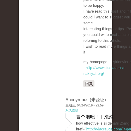
to be happy.
I have read this post and if I
could I want to suggest you
some
interesting things or tips. P
you could write next articles
referring to this article.
I wish to read more things a
it!
my homepage ... şirinevler 
-
http://www.uluslararasi-
nakliyat.org/
回复
Anonymous (未验证)
星期三, 04/24/2019 - 22:59
永久连接
冒个泡吧！ | 泡泡
how effective is sildenafil 25mg
href="
http://viagrauga.com/">ge