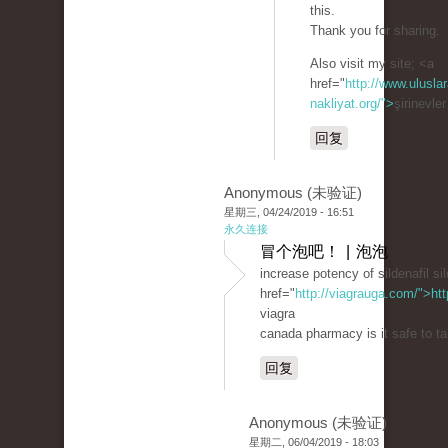
this.
Thank you for sharing.
Also visit my site; <a
href="
http://www.uluslar
nakliyat.org/">
şirinevle
回复
Anonymous (未验证)
星期三, 04/24/2019 - 16:51
永久连接
冒个泡吧！ | 泡泡
increase potency of sildenafil sil
href="
http://viagrauga.com/">ht
viagra
canada pharmacy is it safe to ta
回复
Anonymous (未验证)
星期二, 06/04/2019 - 18:03