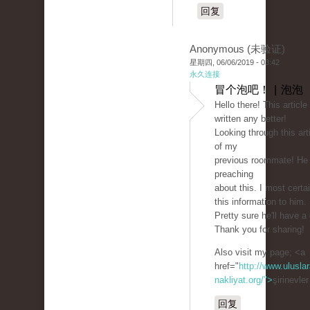
回复
Anonymous (未验证)
星期四, 06/06/2019 - 03:42
永久连接
冒个泡吧！ | 泡泡
Hello there! This article
written any better!
Looking through this ar
of my
previous roommate! He
preaching
about this. I most certai
this information to him.
Pretty sure he'll have a
Thank you for sharing!
Also visit my page; <a
href="
http://www.uluslar
nakliyat.org/">
şirinevle
回复