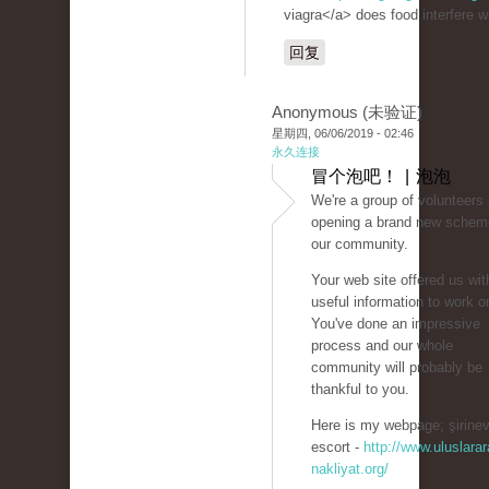
viagra</a> does food interfere wi
回复
Anonymous (未验证)
星期四, 06/06/2019 - 02:46
永久连接
冒个泡吧！ | 泡泡
We're a group of volunteers
opening a brand new schem
our community.
Your web site offered us wit
useful information to work o
You've done an impressive
process and our whole
community will probably be
thankful to you.
Here is my webpage; şirinev
escort -
http://www.uluslarar
nakliyat.org/