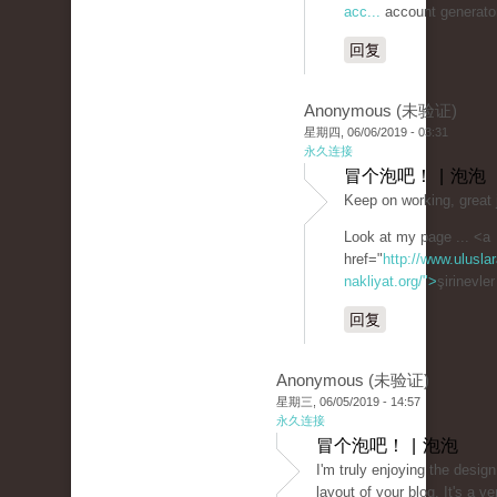
acc...
account generato
回复
Anonymous (未验证)
星期四, 06/06/2019 - 03:31
永久连接
冒个泡吧！ | 泡泡
Keep on working, great 
Look at my page ... <a
href="
http://www.uluslar
nakliyat.org/">
şirinevle
回复
Anonymous (未验证)
星期三, 06/05/2019 - 14:57
永久连接
冒个泡吧！ | 泡泡
I'm truly enjoying the desig
layout of your blog. It's a ve