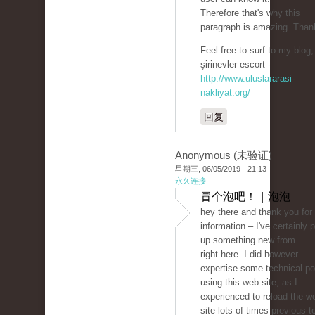
Therefore that's why this
paragraph is amazing. Than
Feel free to surf to my blog;
şirinevler escort -
http://www.uluslararasi-
nakliyat.org/
回复
Anonymous (未验证)
星期三, 06/05/2019 - 21:13
永久连接
冒个泡吧！ | 泡泡
hey there and thank you for
information – I've certainly 
up something new from
right here. I did however
expertise some technical po
using this web site, as I
experienced to reload the w
site lots of times previous to