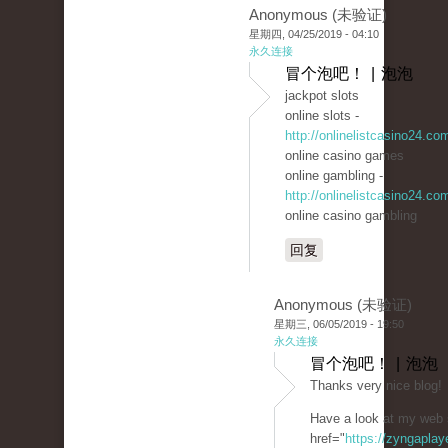
Anonymous (未验证)
星期四, 04/25/2019 - 04:10
永久连接
冒个泡吧！ | 泡泡
jackpot slots
online slots -
http://onlinelistcasino24.co
online casino games
online gambling -
http://onlinelistcasino24.co
online casino gambling
回复
Anonymous (未验证)
星期三, 06/05/2019 - 19:50
永久连接
冒个泡吧！ | 泡泡
Thanks very nice blog!
Have a look at my web 
href="
https://zyngaplay