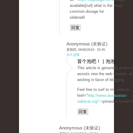
available[/url] what is the most
common dosage for
sildenafil
回复
Anonymous (未验证)
星期四, 06/06/2019 - 02:45
永久连接
冒个泡吧！ | 泡泡
This article is genuinely a nice o
assists new the web viewers, w
wishing in favor of blogging.
Feel free to surf to my website .
href="
http://www.uluslararasi-
nakliyat.org/">
şirinevler escort<
回复
Anonymous (未验证)