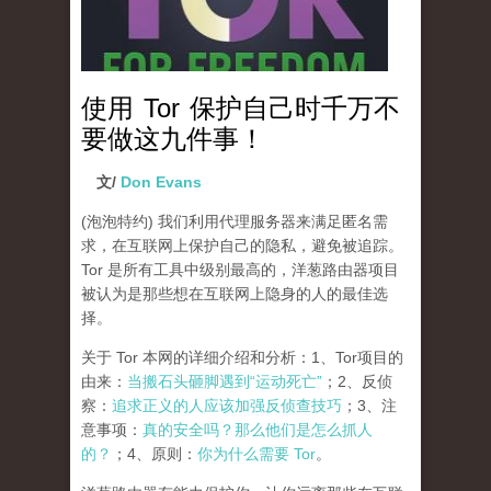
使用 Tor 保护自己时千万不
要做这九件事！
文/
Don Evans
(泡泡特约)
我们利用代理服务器来满足匿名需
求，在互联网上保护自己的隐私，避免被追踪。
Tor 是所有工具中级别最高的，洋葱路由器项目
被认为是那些想在互联网上隐身的人的最佳选
择。
关于 Tor 本网的详细介绍和分析：1、Tor项目的
由来：
当搬石头砸脚遇到“运动死亡”
；2、反侦
察：
追求正义的人应该加强反侦查技巧
；3、注
意事项：
真的安全吗？那么他们是怎么抓人
的？
；4、原则：
你为什么需要 Tor
。