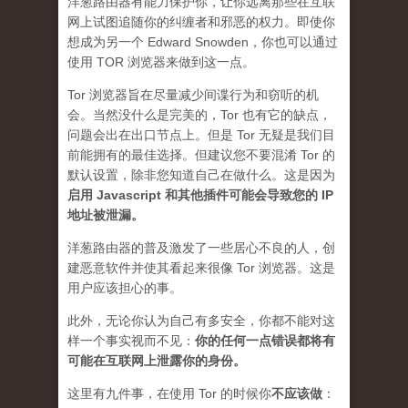
洋葱路由器有能力保护你，让你远离那些在互联
网上试图追随你的纠缠者和邪恶的权力。即使你
想成为另一个 Edward Snowden，你也可以通过
使用 TOR 浏览器来做到这一点。
Tor 浏览器旨在尽量减少间谍行为和窃听的机
会。当然没什么是完美的，Tor 也有它的缺点，
问题会出在出口节点上。但是 Tor 无疑是我们目
前能拥有的最佳选择。但建议您不要混淆 Tor 的
默认设置，除非您知道自己在做什么。这是因为
启用 Javascript 和其他插件可能会导致您的 IP
地址被泄漏
。
洋葱路由器的普及激发了一些居心不良的人，创
建恶意软件并使其看起来很像 Tor 浏览器。这是
用户应该担心的事。
此外，无论你认为自己有多安全，你都不能对这
样一个事实视而不见：
你的任何一点错误都将有
可能在互联网上泄露你的身份。
这里有九件事，在使用 Tor 的时候你
不应该做
：