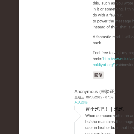
this, such as you wrote
in it or something. I thi
do with a few p.c.
to power the message h
instead of that, that is 
A fantastic read. I will c
back.
Feel free to visit my p
href="
http://www.uluslar
nakliyat.org/">
şirinevle
回复
Anonymous (未验证)
星期三, 06/05/2019 - 07:59
永久连接
冒个泡吧！ | 泡泡
When someone writes an art
he/she maintains the image 
user in his/her brain that ho
user can know it.