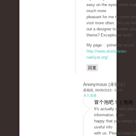
easy on the eyes which mak
much more
pleasant for me to come he
visit more often. Did you hir
out a designer to create you
theme? Exceptional work!
My page :: şirinevler escort 
http://www.uluslararasi-
nakliyat.org/
回复
Anonymous (未验证)
星期四, 06/06/2019 - 04:43
永久连接
冒个泡吧！ | 泡泡
It's actually a nice and 
information. I am
happy that you simply s
useful info
with us. Please keep us