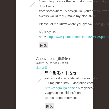
Great blog! Is your theme custom made or did yo
download it
from somewhere? A design like yours with a few 
tweeks would really make my blog shine.
Please let me know where you got your design. W
My blog: <a
href="
http://www.jobref.de/node/2016354">Update
回复
Anonymous (未验证)
星期二, 04/23/2019 - 21:25
永久连接
冒个泡吧！ | 泡泡
ask your doctor sildenafil viagra india
100mg price http:// viagrauga.com -
http://viagrauga.com/
/ buy generic
viagra online sildenafil and
testosterone treatment
回复