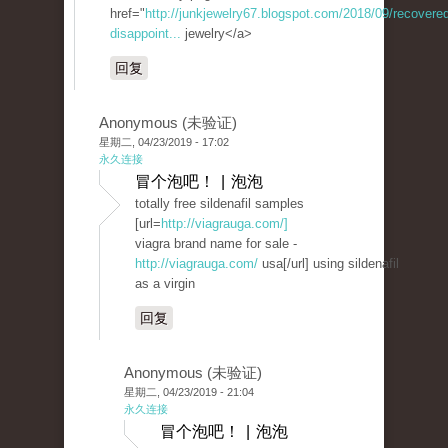
href="
http://junkjewelry67.blogspot.com/2018/09/recovered
disappoint...
jewelry</a>
回复
Anonymous (未验证)
星期二, 04/23/2019 - 17:02
永久连接
冒个泡吧！ | 泡泡
totally free sildenafil samples
[url=
http://viagrauga.com/]
viagra brand name for sale -
http://viagrauga.com/
usa[/url] using sildenafil
as a virgin
回复
Anonymous (未验证)
星期二, 04/23/2019 - 21:04
永久连接
冒个泡吧！ | 泡泡