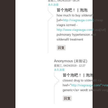
星期三, 04/24/2019 - 08:24
永久连接
冒个泡吧！ | 泡泡
how much to buy sildenafil
[url=
http://viagrauga.com/]
cheap
viagra ozmed -
http://www.viagrauga.com/
usa[/url]
pulmonary hypertension and
sildenafil treatment
回复
Anonymous (未验证)
星期三, 04/24/2019 - 12:27
永久连接
冒个泡吧！ | 泡泡
closest drug to sildenafil <a
href="
http://viagrauga.com/">vi
generic</a> wordt sildenafil ver
回复