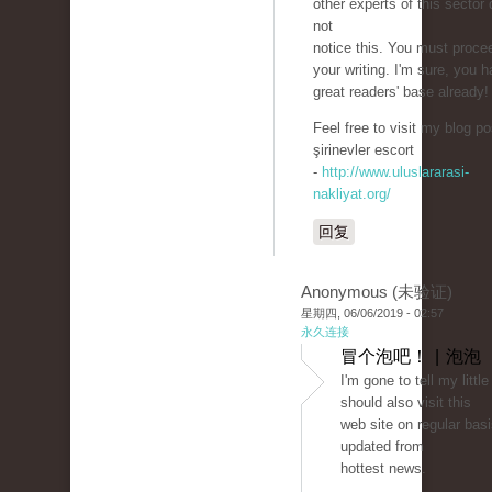
other experts of this sector 
not
notice this. You must proce
your writing. I'm sure, you 
great readers' base already!
Feel free to visit my blog po
şirinevler escort
-
http://www.uluslararasi-
nakliyat.org/
回复
Anonymous (未验证)
星期四, 06/06/2019 - 02:57
永久连接
冒个泡吧！ | 泡泡
I'm gone to tell my little
should also visit this
web site on regular basi
updated from
hottest news.