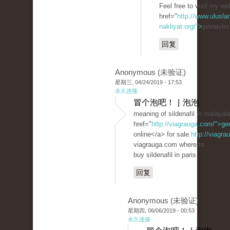
Feel free to visit my we
href="
http://www.uluslar
nakliyat.org/">
şirinevle
回复
Anonymous (未验证)
星期三, 04/24/2019 - 17:53
永久连接
冒个泡吧！ | 泡泡
meaning of sildenafil in malaya
href="
http://viagrauga.com/">ge
online</a> for sale
http://viagr
viagrauga.com where to
buy sildenafil in paris
回复
Anonymous (未验证)
星期四, 06/06/2019 - 00:53
永久连接