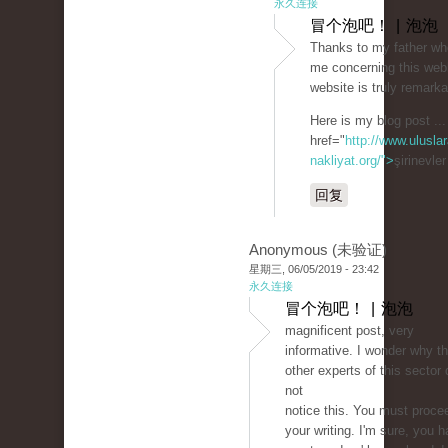
永久连接
冒个泡吧！ | 泡泡
Thanks to my father wh
me concerning this webl
website is truly remarka
Here is my blog post ...
href="
http://www.uluslar
nakliyat.org/">
şirinevle
回复
Anonymous (未验证)
星期三, 06/05/2019 - 23:42
永久连接
冒个泡吧！ | 泡泡
magnificent post, very
informative. I wonder why t
other experts of this sector 
not
notice this. You must proce
your writing. I'm sure, you 