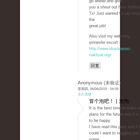
go ahead and give
you a shout out from Huffm
Tx! Just wanted to say kee
the
great job!
Also visit my web blog ...
şirinevler escort -
http://www.uluslararasi-
nakliyat.org/
回复
Anonymous (未验证)
星期四, 06/06/2019 - 04:09
永久连接
冒个泡吧！ | 泡泡
It is the best time to make
plans for the future and it is
to be happy.
I have read this post and if I
could I want to suggest you
some