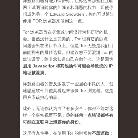
洋葱路由器有能力保护你，让你远离那些在互联
网上试图追随你的纠缠者和邪恶的权力。即使你
想成为另一个 Edward Snowden，你也可以通过
使用 TOR 浏览器来做到这一点。
Tor 浏览器旨在尽量减少间谍行为和窃听的机
会。当然没什么是完美的，Tor 也有它的缺点，
问题会出在出口节点上。但是 Tor 无疑是我们目
前能拥有的最佳选择。但建议您不要混淆 Tor 的
默认设置，除非您知道自己在做什么。这是因为
启用 Javascript 和其他插件可能会导致您的 IP
地址被泄漏
。
洋葱路由器的普及激发了一些居心不良的人，创
建恶意软件并使其看起来很像 Tor 浏览器。这是
用户应该担心的事。
此外，无论你认为自己有多安全，你都不能对这
样一个事实视而不见：
你的任何一点错误都将有
可能在互联网上泄露你的身份。
这里有九件事，在使用 Tor 的时候你
不应该做
：