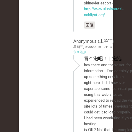
şirinevler escort -
http://www.uluslararasi-
nakliyat.org/
回复
Anonymous (未验证)
星期三, 06/05/2019 - 21:13
永久连接
冒个泡吧！ | 泡泡
hey there and thank you for
information – I've certainly 
up something new from
right here. I did however
expertise some technical po
using this web site, as I
experienced to reload the w
site lots of times previous to
could get it to load properly.
I had been wondering if you
hosting
is OK? Not that I'm complai