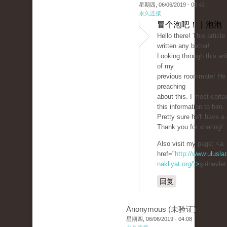
星期四, 06/06/2019 - 03:42
永久连接
冒个泡吧！ | 泡泡
Hello there! This article
written any better!
Looking through this ar
of my
previous roommate! He
preaching
about this. I most certai
this information to him.
Pretty sure he'll have a
Thank you for sharing!
Also visit my page; <a
href="
http://www.uluslar
nakliyat.org/">
şirinevle
回复
Anonymous (未验证)
星期四, 06/06/2019 - 04:08