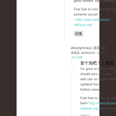
great readers' base already!
Feel free to visit my blog po
şirinevler escort
-
http://www.uluslararasi-
nakliyat.org/
回复
Anonymous (未验证)
星期四, 06/06/2019 - 02:57
永久连接
冒个泡吧！ | 泡泡
I'm gone to tell my little
should also visit this
web site on regular basi
updated from
hottest news.
Feel free to visit my we
href="
http://www.uluslar
nakliyat.org/">
şirinevle