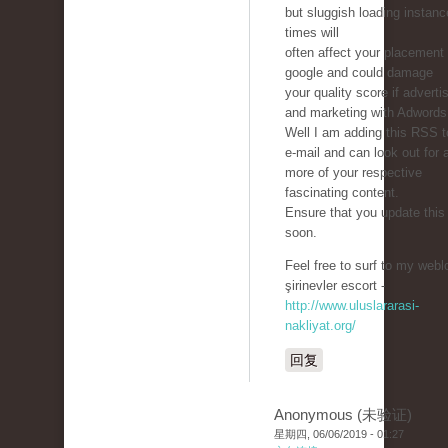
but sluggish loading instan
times will
often affect your placement 
google and could damage
your quality score if adverti
and marketing with Adwords
Well I am adding this RSS 
e-mail and can look out for a
more of your respective
fascinating content.
Ensure that you update this
soon.
Feel free to surf to my webl
şirinevler escort -
http://www.uluslararasi-
nakliyat.org/
回复
Anonymous (未验证)
星期四, 06/06/2019 - 01:27