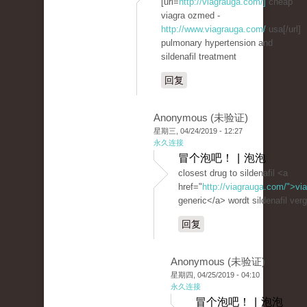
[url=
http://viagrauga.com/]
cheap
viagra ozmed -
http://www.viagrauga.com/
usa[/url]
pulmonary hypertension and
sildenafil treatment
回复
Anonymous (未验证)
星期三, 04/24/2019 - 12:27
永久连接
冒个泡吧！ | 泡泡
closest drug to sildenafil <a
href="
http://viagrauga.com/">vi
generic</a> wordt sildenafil ver
回复
Anonymous (未验证)
星期四, 04/25/2019 - 04:10
永久连接
冒个泡吧！ | 泡泡