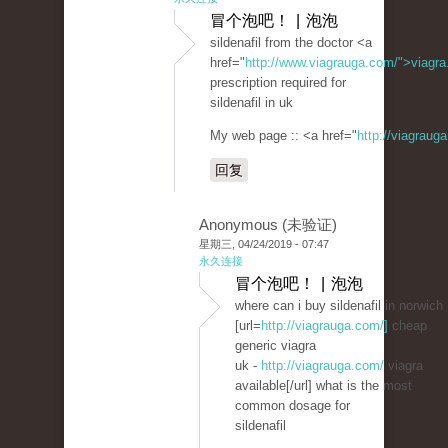
冒个泡吧！ | 泡泡
sildenafil from the doctor <a
href="
http://www.viagrauga.com/">viagr
prescription required for
sildenafil in uk
My web page :: <a href="
http://viagraug
回复
Anonymous (未验证)
星期三, 04/24/2019 - 07:47
永久连接
冒个泡吧！ | 泡泡
where can i buy sildenafil in norwich
[url=
http://viagrauga.com/]
cheap
generic viagra
uk -
http://viagrauga.com/
viagra
available[/url] what is the most
common dosage for
sildenafil