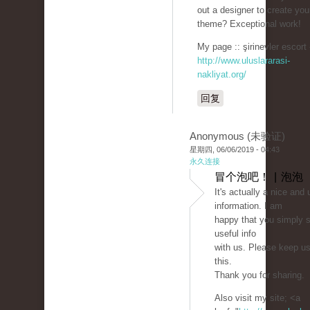
out a designer to create you
theme? Exceptional work!
My page :: şirinevler escort 
http://www.uluslararasi-
nakliyat.org/
回复
Anonymous (未验证)
星期四, 06/06/2019 - 04:43
永久连接
冒个泡吧！ | 泡泡
It's actually a nice and 
information. I am
happy that you simply s
useful info
with us. Please keep us
this.
Thank you for sharing.
Also visit my site; <a