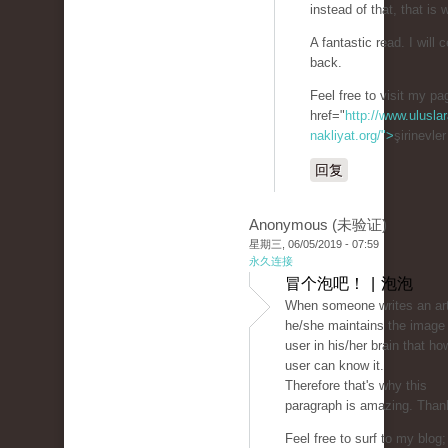
instead of that, that is 
A fantastic read. I will c
back.
Feel free to visit my p
href="
http://www.uluslar
nakliyat.org/">
şirinevle
回复
Anonymous (未验证)
星期三, 06/05/2019 - 07:59
永久连接
冒个泡吧！ | 泡泡
When someone writes an art
he/she maintains the image 
user in his/her brain that ho
user can know it.
Therefore that's why this
paragraph is amazing. Than
Feel free to surf to my blog;