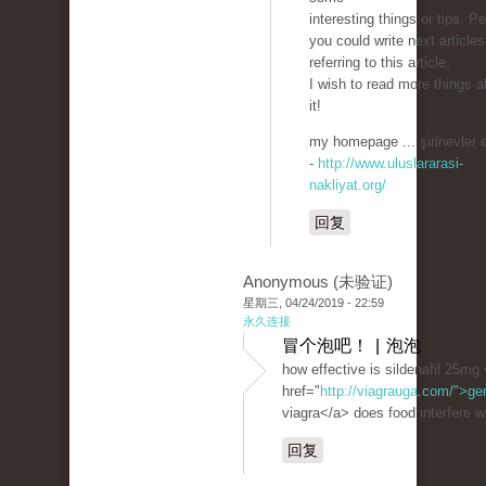
interesting things or tips. P
you could write next articles
referring to this article.
I wish to read more things a
it!
my homepage ... şirinevler 
-
http://www.uluslararasi-
nakliyat.org/
回复
Anonymous (未验证)
星期三, 04/24/2019 - 22:59
永久连接
冒个泡吧！ | 泡泡
how effective is sildenafil 25mg
href="
http://viagrauga.com/">ge
viagra</a> does food interfere wi
回复