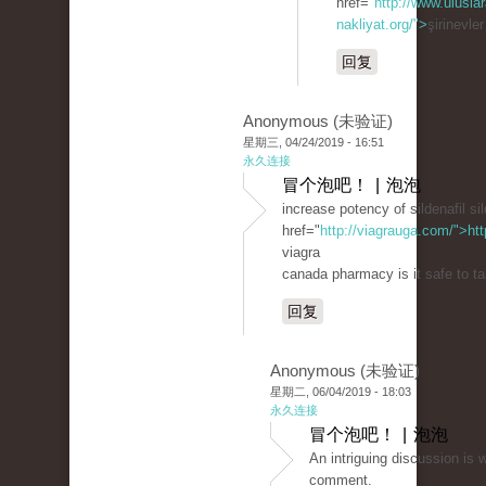
href="
http://www.uluslar
nakliyat.org/">
şirinevle
回复
Anonymous (未验证)
星期三, 04/24/2019 - 16:51
永久连接
冒个泡吧！ | 泡泡
increase potency of sildenafil sil
href="
http://viagrauga.com/">ht
viagra
canada pharmacy is it safe to ta
回复
Anonymous (未验证)
星期二, 06/04/2019 - 18:03
永久连接
冒个泡吧！ | 泡泡
An intriguing discussion іѕ 
сomment.