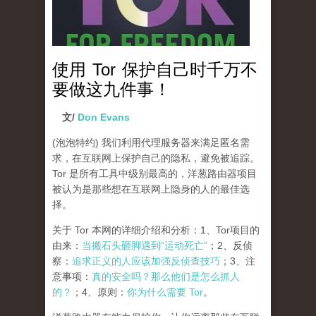
使用 Tor 保护自己时千万不
要做这九件事！
文/
Don Evans
(泡泡特约)
我们利用代理服务器来满足匿名需
求，在互联网上保护自己的隐私，避免被追踪。
Tor 是所有工具中级别最高的，洋葱路由器项目
被认为是那些想在互联网上隐身的人的最佳选
择。
关于 Tor 本网的详细介绍和分析：1、Tor项目的
由来：
当搬石头砸脚遇到“运动死亡”
；2、反侦
察：
追求正义的人应该加强反侦查技巧
；3、注
意事项：
真的安全吗？那么他们是怎么抓人
的？
；4、原则：
你为什么需要 Tor
。