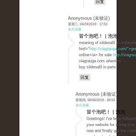
回复
Anonymous (未验证)
星期三, 04/24/2019 - 17:53
永久连接
冒个泡吧！ | 泡泡
meaning of sildenafil in malaya
href="
http://viagrauga.com/">ge
online</a> for sale
http://viagr
viagrauga.com where to
buy sildenafil in paris
回复
Anonymous (未验证)
星期四, 06/06/2019 - 00:53
永久连接
冒个泡吧！ | 泡泡
Greetings! I've been followi
your website for a long time
now and finally got the cour