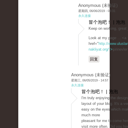
Anonymous (未验证)
星期四, 06/06/2019 - 03:31
永久连接
冒个泡吧！ | 泡泡
Keep on working, great 
Look at my page ... <a
href="
http://www.uluslar
nakliyat.org/">
şirinevle
回复
Anonymous (未验证)
星期三, 06/05/2019 - 14:57
永久连接
冒个泡吧！ | 泡泡
I'm truly enjoying the desig
layout of your blog. It's a ve
easy on the eyes which mak
much more
pleasant for me to come he
visit more often. Did you hir