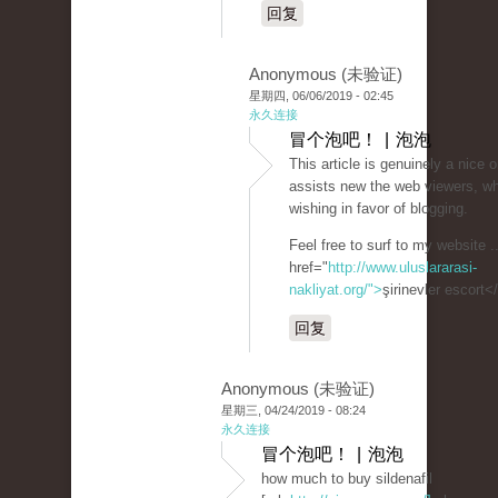
回复
Anonymous (未验证)
星期四, 06/06/2019 - 02:45
永久连接
冒个泡吧！ | 泡泡
This article is genuinely a nice o
assists new the web viewers, w
wishing in favor of blogging.
Feel free to surf to my website .
href="
http://www.uluslararasi-
nakliyat.org/">
şirinevler escort<
回复
Anonymous (未验证)
星期三, 04/24/2019 - 08:24
永久连接
冒个泡吧！ | 泡泡
how much to buy sildenafil