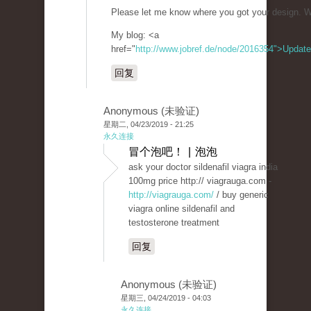
Please let me know where you got your design. W
My blog: <a
href="
http://www.jobref.de/node/2016354">Update
回复
Anonymous (未验证)
星期二, 04/23/2019 - 21:25
永久连接
冒个泡吧！ | 泡泡
ask your doctor sildenafil viagra india
100mg price http:// viagrauga.com -
http://viagrauga.com/
/ buy generic
viagra online sildenafil and
testosterone treatment
回复
Anonymous (未验证)
星期三, 04/24/2019 - 04:03
永久连接