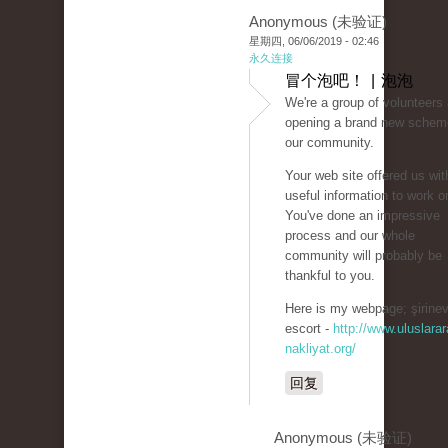
Anonymous (未验证)
星期四, 06/06/2019 - 02:46
永久连接
冒个泡吧！ | 泡泡
We're a group of volunteers
opening a brand new schem
our community.
Your web site offered us wit
useful information to work o
You've done an impressive
process and our whole
community will probably be
thankful to you.
Here is my webpage; şirinev
escort -
http://www.uluslarar
nakliyat.org/
回复
Anonymous (未验证)