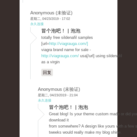
Anonymous (未验证)
星期二, 04/23/2019 - 17:02
永久连接
冒个泡吧！ | 泡泡
totally free sildenafil samples
[url=
http://viagrauga.com/]
viagra brand name for sale -
http://viagrauga.com/
usa[/url] using sildenafil
as a virgin
回复
Anonymous (未验证)
星期二, 04/23/2019 - 21:04
永久连接
冒个泡吧！ | 泡泡
Great blog! Is your theme custom made or did yo
download it
from somewhere? A design like yours with a few 
tweeks would really make my blog shine.