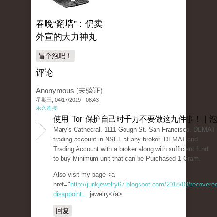
春晚“翻墙”：仍卖
外宣的大力神丸
冒个泡吧！
评论
Anonymous (未验证)
星期三, 04/17/2019 - 08:43
永久连接
使用 Tor 保护自己时千万不要做这九件事！ | 
Mary's Cathedral. 1111 Gough St. San Francisco. DEMAT 
trading account in NSEL at any broker. DEMAT and
Trading Account with a broker along with sufficient fund
to buy Minimum unit that can be Purchased 1 Gram.
Also visit my page <a
href="
http://junkjewelry67.blogspot.com/2018/09/recovered
disappoint...
jewelry</a>
回复