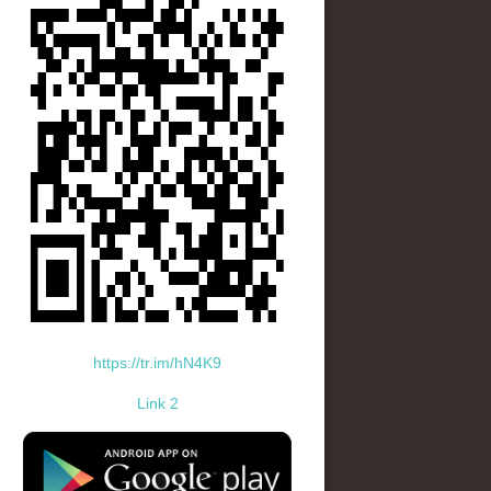
https://tr.im/hN4K9
Link 2
standard-icon-googleplay-app-store.png