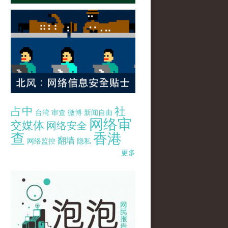
占中
社
台湾
审查
微博
新闻自由
网络审
交媒体
网络安全
查
香港
翻墙
网络监控
隐私
更多
pao-pao-banner-mirror-site-120814.jpg