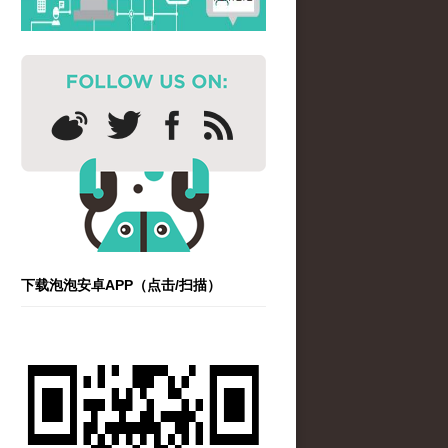
下载泡泡安卓APP（点击/扫描）