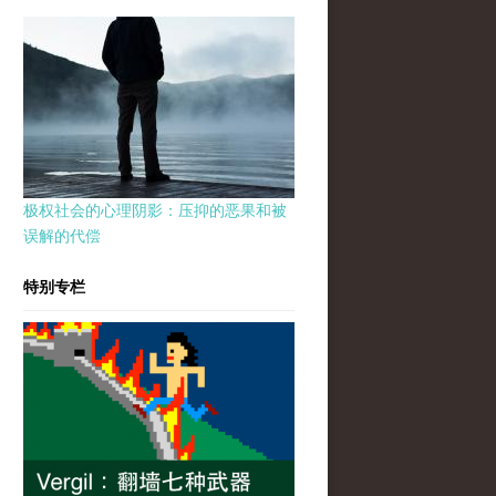
极权社会的心理阴影：压抑的恶果和被
误解的代偿
特别专栏