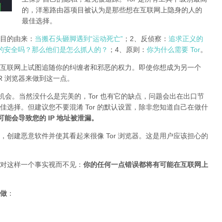
的，洋葱路由器项目被认为是那些想在互联网上隐身的人的
最佳选择。
r项目的由来：
当搬石头砸脚遇到“运动死亡”
；2、反侦察：
追求正义的
的安全吗？那么他们是怎么抓人的？
；4、原则：
你为什么需要 Tor
。
互联网上试图追随你的纠缠者和邪恶的权力。即使你想成为另一个
TOR 浏览器来做到这一点。
的机会。当然没什么是完美的，Tor 也有它的缺点，问题会出在出口节
最佳选择。但建议您不要混淆 Tor 的默认设置，除非您知道自己在做什
插件可能会导致您的 IP 地址被泄漏
。
创建恶意软件并使其看起来很像 Tor 浏览器。这是用户应该担心的
对这样一个事实视而不见：
你的任何一点错误都将有可能在互联网上
做
：