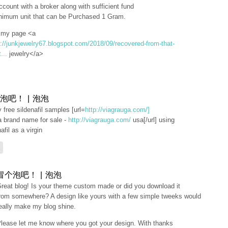
ccount with a broker along with sufficient fund
nimum unit that can be Purchased 1 Gram.
t my page <a
p://junkjewelry67.blogspot.com/2018/09/recovered-from-that-
...
jewelry</a>
泡吧！ | 泡泡
ly free sildenafil samples [url=
http://viagrauga.com/]
a brand name for sale -
http://viagrauga.com/
usa[/url] using
afil as a virgin
复
冒个泡吧！ | 泡泡
reat blog! Is your theme custom made or did you download it
rom somewhere? A design like yours with a few simple tweeks would
eally make my blog shine.
lease let me know where you got your design. With thanks