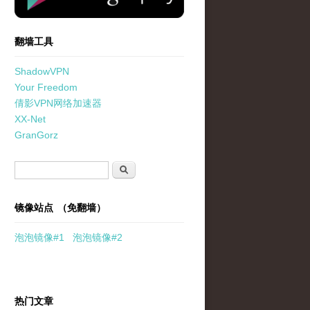
翻墙工具
ShadowVPN
Your Freedom
倩影VPN网络加速器
XX-Net
GranGorz
搜索表单
搜索
镜像站点 （免翻墙）
泡泡
镜像
#1
泡泡
镜像#2
热门文章