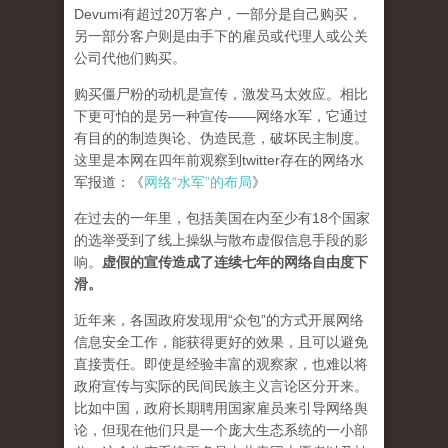
Devumi有超过20万客户，一部分是自己购买，
另一部分客户则是由手下的雇员或代理人或公关
公司代他们购买。
购买僵尸粉的动机是宣传，激发马太效应。相比
下更可怕的是另一种宣传——网络水军，它通过
有目的的制造舆论、伪造民意，破坏民主制度。
这里是本网在四年前观察到twitter存在的网络水
军报道：《
网络“水军”的布局
》
在过去的一年里，包括美国在内至少有18个国家
的选举受到了线上操纵与散布虚假信息手段的影
响。
虚假的宣传造成了连续七年的网络自由度下
滑。
近年来，各国政府发现用“众包”的方式开展网络
信息安全工作，能获得更好的效果，且可以避免
直接责任。即使是经验丰富的观察家，也难以将
政府宣传与实际的民间民族主义言论区分开来。
比如中国，政府长期聘用国家雇员来引导网络舆
论，但现在他们只是一个庞大生态系统的一小部