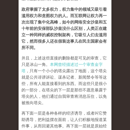
政府掌握了太多权力，权力集中的领域又吸引着
滥用权力和贪图权力的人。而互联网让权力再一
次出现了集中化高峰，如今的网络安全沙皇和五
十年前的安保部队沙皇没什么区别，人类正在建
立一种同样的威权控制架构，它吸引人们去滥用
它，然而很多人还在假装这事儿在民主国家会有
所不同。
并且，上述这些直接的删除都是可见的审查，它
只是冰山一角。
本网曾经描述过一个审查金字
塔
，只有一个小小的塔尖露出了地面，这个塔尖
就是公共诽谤诉讼、谋杀记者、新闻禁令等等这
些，所有人能直接看到的东西。而这些只是很小
的一部分，在塔尖的下一层是那些不愿意暴露于
塔尖的人，他们通过自我审查将消息压住，以免
被推向塔尖。
再下面一层是各种各样的经济诱导，或者叫它赞
助诱导，把利益摆在面前，让人们积极地报道某
件事，从而回避其他事。再下面一层就是原始经