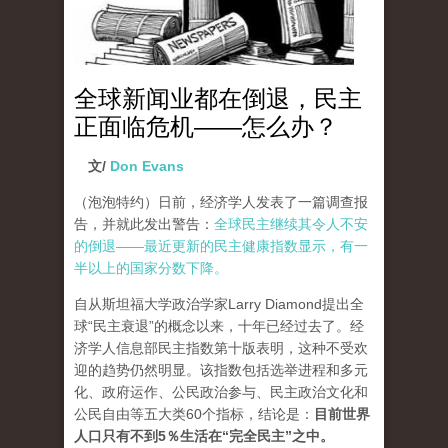
全球新闻业都在倒退，民主
正面临危机——怎么办？
文/
Don Evans
（泡泡特约）
日前，经济学人发表了一篇调查报
告，并就此发出警告：
全球民主继续其令人不安
的倒退——最近更新的民主健康指数显示，有一
半以上的国家分数下降。
自从斯坦福大学政治学家Larry Diamond提出全
球“民主衰退”的概念以来，十年已经过去了。经
济学人信息部民主指数第十版表明，这种不受欢
迎的趋势仍然明显。该指数包括选举进程和多元
化、政府运作、公民政治参与、民主政治文化和
公民自由等五大类60个指标，结论是：
目前世界
人口只有不到5％生活在“完全民主”之中。