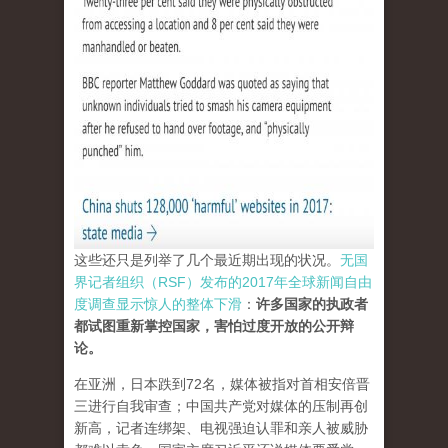
这些还只是列举了几个最近期出现的状况。
无国
界记者组织（RSF）发布的2017年全球新闻自由
度调查显示惊人的整体下滑
：
许多国家的执政者
都试图重新掌控国家，害怕过度开放的公开辩
论。
在亚洲，日本跌到72名，媒体被指对首相安倍晋
三进行自我审查；中国共产党对媒体的压制再创
新高，记者连绑架、电视强迫认罪和亲人被威胁