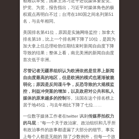
都难以幸免，国家主席习近平还说媒体要爱党、
护党、为党，报告指出，习近平对媒体角色的极
权观点再明白不过；台湾在180国之间名列第51
名，与去年相同。
美国排名第41位，原因是实施网络监控；加拿大
排名第18，比上一个排名网下降了10位，是因为
加大拿上任总理哈勃任期结束时新闻自由度下降
导致的结果；整体上看，南北美洲的新闻自由度
首次低于非洲。
尽管记者无疆界组织认为欧洲依然是世界上新闻
自由度最高的地区，但是欧洲的模式也逐渐被脆
弱化；原因是反间谍斗争，反恐导致的大规模监
控，利益冲突案的增加，以及政府对公共和私人
媒体的原来越多的控制
等。法国在这个排名榜上
居于地45位，与去年相比下降了七位……
一位数字媒体工作者在twitter 讽刺
传媒界拍权力
的马屁
：“每一个关于政治家、政治组织和几乎所
有政治事件的故事都遗漏了大部分的细节。事实
上每个人都是无能的 除了少数例外，但每一个故