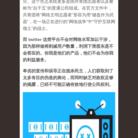
分。这个生态系统更多是由共青团志愿者以及被
称为“自干五”的普通公民组成。在官方文件中，
共青团将“网络文明志愿者”形容为用“键盘作为武
器”，在一场正在进行的“网络战争”中“守护互联网
领土”的战士。
而 twitter 这类平台不会对网络水军加以干涉，
因为那样做将削减用户数量，利润下滑股东是不
会答应的。你我是他们的产品，他们不会为你我
的利益服务。
卑劣的宣传和误导正在扼杀民主，人们获取到了
太多有目的伪造的舆论，而同时缺乏对政权足够
的揭露，已经不可能正确有效地行使公民权利。