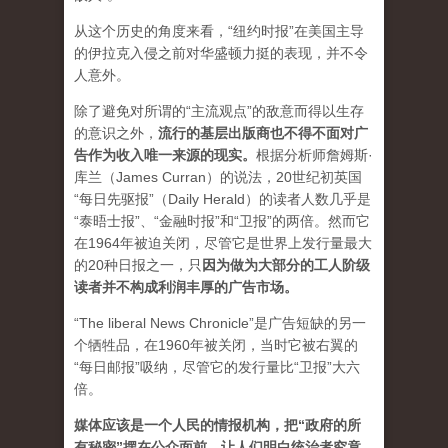
从这个历史的角度来看，“纽约时报”在美国主导
的伊拉克入侵之前对华盛顿力挺的表现，并不令
人意外。
除了避免对所谓的“主流观点”的敌意而得以生存
的意识之外，
流行的基层出版商也不得不面对广
告作为收入唯一来源的现实。
根据分析师詹姆斯·
库兰（James Curran）的说法，20世纪初英国
“每日先驱报”（Daily Herald）的读者人数几乎是
“泰晤士报”、“金融时报”和“卫报”的两倍。然而它
在1964年被迫关闭，尽管它是世界上发行量最大
的20种日报之一，
只
因为做为大部分的工人阶级
读者并不构成利润丰厚的广告市场。
“The liberal News Chronicle”是广告短缺的另一
个牺牲品，在1960年被关闭，当时它被右翼的
“每日邮报”吸纳，尽管它的发行量比“卫报”大六
倍。
媒体应该是一个人民的情报机构，把“政府的所
有秘密”摆在公众面前，让人们明白统治者究竟