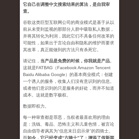
它自己在调整中文搜索结果的算法，是自我审
查。
谷歌这类巨型互联网公司的商业模式是基于从以
前从未受到监视的那部分人群中吸取私人数据，
并将其转化为利润，因此它们不具备任何改革的
可能性，如果出于言论自由和隐私的维护而要求
其改革，真正能做到的方法只有杀死它。
请记住，
当产品是免费的时候，你我就是产品
。
这就是FATBAG（Facebook Amazon Tencent
Baidu Alibaba Google）的基本商业模式：创建
一个诱人的服务，收集人们没有意识到的信息。
或者他们意识到的只是服务的好处，而并不知道
成本。这就是数字极权。
数据即权力。
每一种审查都是罪恶，当权者最喜欢用的理由
是：洗钱、毒品、恐怖主义和儿童色情，被言论
自由倡导者讽其为“信息末日启示录”的四骑士。
而
如今，它已经变成“六骑士”了：增添了假新闻