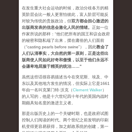
在发生重大社会运动的时候，政治分歧各方的精
英阶层会比一般人更害怕彼此，富人阶层可能反
对较为传统的贵族政治，但
双方都会担心激进的
出版商发表的信息会激化人民的情绪
。
正如一位
作家所说的那样：“他们把所有的国王和议会政府
的秘密和隐私端了出来，摆在庸俗的人们面前
（“casting pearls before swine”），因此
教会了
人们认清事实，大自然的第一原则，正是这些出
版商使人民如此好奇和傲慢，以至于他们永远不
会谦卑地屈服于精英的统治…
…”
虽然这些话很容易描述当今在突尼斯、埃及、中
东以及其他地方发生的情况，但实际上它是1661
年由一名叫克莱门特·沃克（
Clement Walker
）
的人写的，他是十六世纪四十年代的英国内战时
期颇具知名度的激进主义者。
那是出版历史上的一个关键时期，也是政府试图
控制人们阅读的时代。两个世纪之前发明的印刷
机变得更容易获得，加之邮政系统的创建，第一