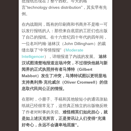
批报纸出现在了整个西欧。今天的格
言"technology drives dis­tribution"，其实早有先
例。
在内战期间，既有的印刷商和书商并不是唯一可
以发行报纸的人：那些来自底层的工匠们也出版
了自己的报纸。在十六世纪四十年代的四年间，
一位名叫约翰·迪林汉（John Dillingham）的裁
缝出版了“中等情报报”（
Moderate
Intelligencer
），详细报道了内战的发展。
迪林
汉试图清楚地报道这场冲突，不过很快他就与新
闻界的正式执照持有者马博特（Gilbert
Mabbot）发生了冲突，马博特试图以更明显地
支持奥利弗·克伦威尔（Oliver Cromwell）的信
息取代民间公正的情报
。
在那时，小册子、手稿和其他较短小的通讯张贴
纸就已经很常见了，这些真正独立的出版物反映
了作者对时事的关切。
难怪精英们如此担心，就
是如上述沃克所言，正是资讯让人们变得“充满
好奇心，永远不会谦卑地屈服”。