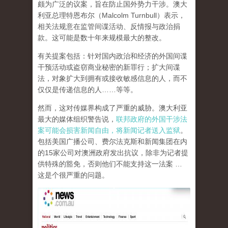
颇为广泛的议案，旨在防止国外势力干涉。澳大
利亚总理特恩布尔（Malcolm Turnbull）表示，
相关法规意在监管间谍活动、反情报与政治捐
款。这可能是数十年来规模最大的整改。
有关提案包括：针对国内政治和经济的外国间谍
干预活动或盗窃商业秘密的新罪行；扩大间谍
法，对象扩大到拥有或接收敏感信息的人，而不
仅仅是传递信息的人……等等。
然而，这对传媒界构成了严重的威胁。澳大利亚
最大的媒体组织警告说，
联邦政府的外国干涉法
案可能会损害新闻自由，将新闻记者送入监狱
。
包括美国广播公司、费尔法克斯和新闻集团在内
的15家公司对澳洲政府发出抗议，除非为记者提
供特殊的豁免，否则他们不能支持这一法案 …
这是个很严重的问题。