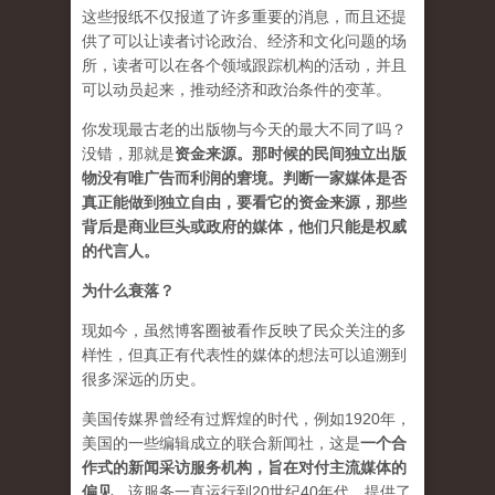
这些报纸不仅报道了许多重要的消息，而且还提
供了可以让读者讨论政治、经济和文化问题的场
所，读者可以在各个领域跟踪机构的活动，并且
可以动员起来，推动经济和政治条件的变革。
你发现最古老的出版物与今天的最大不同了吗？
没错，那就是
资
金来源
。
那时候的民间独立出版
物没有唯广告而利润的窘境。判断一家媒体是否
真正能做到独立自由，要看它的资金来源，那些
背后是商业巨头或政府的媒体，他们只能是权威
的代言人。
为什么衰落？
现如今，虽然博客圈被看作反映了民众关注的多
样性，但真正有代表性的媒体的想法可以追溯到
很多深远的历史。
美国传媒界曾经有过辉煌的时代，例如1920年，
美国的一些编辑成立的联合新闻社，这是
一个合
作式的新闻采访服务机构，旨在对付主流媒体的
偏见
。该服务一直运行到20世纪40年代，提供了