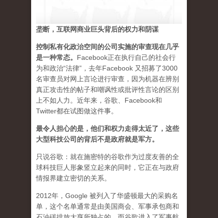
垄断，互联网商业巨头背后的权力和阴谋
控制私有化政治空间的公司实施的审查现在几乎
是一种常态
。
Facebook正在执行自己的社会行
为和政治“法律”，去年Facebook 又招募了3000
名审查员对网上言论进行审查，因为机器在辨别
真正攻击性的帖子和嘲讽性或批评性言论的区别
上不如人力。近年来，谷歌、Facebook和
Twitter都在试图做这件事。
最令人担心的是，他们和权力走得太近了，这些
大型科技公司的背后不是政府就是军方。
只说谷歌：就在施密特的谷歌作为过度友善的全
球科技巨人形象竖立起来的同时，它正在与政府
情报界建立密切的关系。
2012年，Google 被列入了华盛顿最大的采购名
单，这个名单通常是由美国商会、军事承包商和
石油碳排放大亨所独占的。而谷歌进入了军事航