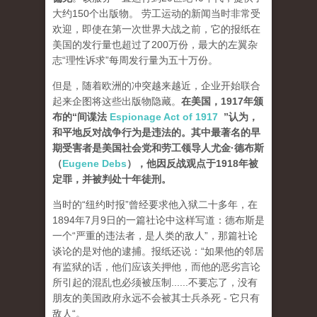
大约150个出版物。 劳工运动的新闻当时非常受
欢迎，即使在第一次世界大战之前，它的报纸在
美国的发行量也超过了200万份，最大的左翼杂
志“理性诉求”每周发行量为五十万份。
但是，随着欧洲的冲突越来越近，企业开始联合
起来企图将这些出版物隐藏。
在美国，1917年颁
布的“间谍法
Espionage Act of 1917
”认为，
和平地反对战争行为是违法的。其中最著名的早
期受害者是美国社会党和劳工领导人尤金·德布斯
（
Eugene Debs
），他因反战观点于1918年被
定罪，并被判处十年徒刑。
当时的“纽约时报”曾经要求他入狱二十多年，在
1894年7月9日的一篇社论中这样写道：德布斯是
一个“严重的违法者，是人类的敌人”，那篇社论
谈论的是对他的逮捕。报纸还说：“如果他的邻居
有监狱的话，他们应该关押他，而他的恶劣言论
所引起的混乱也必须被压制......不要忘了，没有
朋友的美国政府永远不会被其士兵杀死 - 它只有
敌人“。