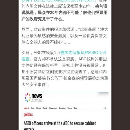
的内阁文件在法律上应该保密至少20年，
换句话
说就是，民众在20年内都不可能了解他们投票用
户的政府究竟干了什么。
然而，对该事件的报道却强调：“此事暴露了澳大
利亚最为敏感的安全漏洞，以及一些负责保管文
件安全的人的漫不经心”……
次日，ABC在凌晨1点
被国内情报机构ASIO突袭
搜查
。官方却不承认这是突袭。ABC找到的那些
文件仍锁在保险柜里，事实上并没有被暴露，但
那个旧货商店立刻被要求彻底调查了，总理和内
阁及国库部秘书长马丁·帕金森的领导层称之为重
大的安全事件”。