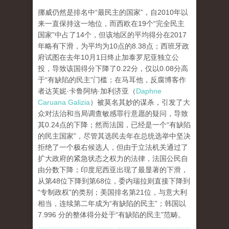
挪威仍然是排名中“最民主的国家”，自2010年以
来一直保持这一地位，而西欧在19个“完全民主
国家”中占了14个，但该地区的平均得分在2017
年略有下滑，为平均为10点的8.38点；西班牙政
府试图在去年10月1日终止加泰罗尼亚独立公
投，导致该国得分下降了0.22分，仅以0.08分高
于“有缺陷的民主”门槛；在马耳他，反腐博客作
者达芙妮·卡鲁阿纳·加利济亚（
Daphne
Caruana Galizia
）被莫名其妙的谋杀，引发了大
众对法治和当局调查敏感罪行意愿的疑问，导致
其0.24点的下降；然而法国，已经是一个“有缺陷
的民主国家”，尽管其选民去年在总统选举中坚决
拒绝了一个极右候选人，但由于立法机关通过了
扩大政府的紧急状态之权力的法律，法国公民自
由分数下降；印度尼西亚出现了最显著的下滑，
从第48位下降到第68位，委内瑞拉则直接下降到
“专制政权”的类别；美国排名第21位，与意大利
相当，连续第二年成为“有缺陷的民主”；韩国以
7.996 分的整体得分处于“有缺陷的民主”范畴。