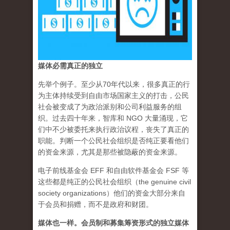
媒体必需真正的独立
先举个例子。至少从70年代以来，很多真正的行
为主体持续受到自由市场国家主义的打击，公民
社会被变成了为政治派别和公司利益服务的组
织。过去四十年来，智库和 NGO 大量涌现，它
们中不少被委托来执行政治议程，丧失了真正的
职能。判断一个公民社会组织是否纯正要看他们
的资金来源，尤其是那些被隐蔽的资金来源。
电子前线基金会 EFF 和自由软件基金会 FSF 等
这些都是纯正的公民社会组织（the genuine civil
society organizations）他们的资金大部分来自
于会员和捐赠，而不是政府和财团。
媒体也一样。会员制和募集筹资形式的独立媒体