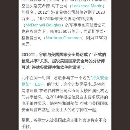
空巨头洛克希德·马丁公司（
Lockheed Martin
）
的排名，2012年洛克希德公司总值达到了1820
万美元。1997年吸收麦克唐纳•道格拉斯
（
McDonnell Douglas
）的军事承包商波音公司
也在谷歌之下，耗资1560万美元，而诺斯罗普•
格鲁曼公司（
Northrop Grumman
）则为1750万
美元。
2010年，谷歌与美国国家安全局达成了“正式的
信息共享”关系。据说美国国家安全局的分析师
可以“评估谷歌硬件和软件的漏洞”。
几乎在同一时间，谷歌参与了一个名为“
持久安全
框架”（ESF）
的计划，这个计划需要“以足够的
网络速度”在硅谷科技公司和五角大楼所属机构之
间共享信息。在2014年根据信息自由要求获得的
电子邮件显示，施密特和谢尔盖·布林与美国国家
安全局首席基思·亚历山大的名字排在一起。
足见，谷歌对未被美国政府主张的言论肯定不会
手软。