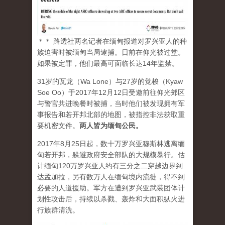
＊＊ 路透社两名记者在缅甸报道对罗兴亚人的种
族迫害时被缅甸当局逮捕。日前在仰光被过堂。
如果被定罪，他们最高可面临长达14年监禁。
31岁的瓦龙（Wa Lone）与27岁的觉梭（Kyaw
Soe Oo）于2017年12月12日受邀前往仰光郊区
与警官共进晚餐时被捕，当时他们被发现拥有军
事报告和若开邦北部的地图，被指控非法获取重
要机密文件。
两人皆为缅甸公民。
2017年8月25日起，数十万罗兴亚穆斯林逃离缅
甸若开邦，躲避政府安全部队的大规模暴行。估
计缅甸120万罗兴亚人约有三分之二穿越边界到
达孟加拉，另有数万人在缅甸境内流徙，得不到
必要的人道援助。军方在遭到罗兴亚武装团体计
划性攻击后，持续以杀戮、轰炸和大面积纵火进
行族群清洗。