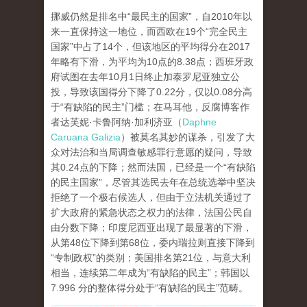
挪威仍然是排名中“最民主的国家”，自2010年以
来一直保持这一地位，而西欧在19个“完全民主
国家”中占了14个，但该地区的平均得分在2017
年略有下滑，为平均为10点的8.38点；西班牙政
府试图在去年10月1日终止加泰罗尼亚独立公
投，导致该国得分下降了0.22分，仅以0.08分高
于“有缺陷的民主”门槛；在马耳他，反腐博客作
者达芙妮·卡鲁阿纳·加利济亚（
Daphne
Caruana Galizia
）被莫名其妙的谋杀，引发了大
众对法治和当局调查敏感罪行意愿的疑问，导致
其0.24点的下降；然而法国，已经是一个“有缺陷
的民主国家”，尽管其选民去年在总统选举中坚决
拒绝了一个极右候选人，但由于立法机关通过了
扩大政府的紧急状态之权力的法律，法国公民自
由分数下降；印度尼西亚出现了最显著的下滑，
从第48位下降到第68位，委内瑞拉则直接下降到
“专制政权”的类别；美国排名第21位，与意大利
相当，连续第二年成为“有缺陷的民主”；韩国以
7.996 分的整体得分处于“有缺陷的民主”范畴。