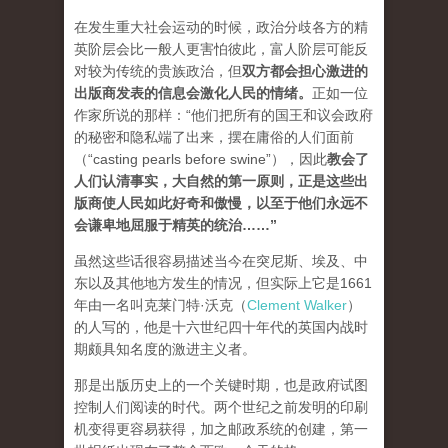
在发生重大社会运动的时候，政治分歧各方的精
英阶层会比一般人更害怕彼此，富人阶层可能反
对较为传统的贵族政治，但
双方都会担心激进的
出版商发表的信息会激化人民的情绪
。
正如一位
作家所说的那样：“他们把所有的国王和议会政府
的秘密和隐私端了出来，摆在庸俗的人们面前
（“casting pearls before swine”），因此
教会了
人们认清事实，大自然的第一原则，正是这些出
版商使人民如此好奇和傲慢，以至于他们永远不
会谦卑地屈服于精英的统治…
…”
虽然这些话很容易描述当今在突尼斯、埃及、中
东以及其他地方发生的情况，但实际上它是1661
年由一名叫克莱门特·沃克（
Clement Walker
）
的人写的，他是十六世纪四十年代的英国内战时
期颇具知名度的激进主义者。
那是出版历史上的一个关键时期，也是政府试图
控制人们阅读的时代。两个世纪之前发明的印刷
机变得更容易获得，加之邮政系统的创建，第一