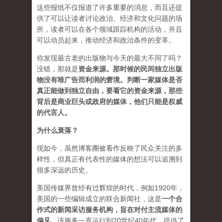
这些报纸不仅报道了许多重要的消息，而且还提
供了可以让读者讨论政治、经济和文化问题的场
所，读者可以在各个领域跟踪机构的活动，并且
可以动员起来，推动经济和政治条件的变革。
你发现最古老的出版物与今天的最大不同了吗？
没错，那就是
资
金来源
。
那时候的民间独立出版
物没有唯广告而利润的窘境。判断一家媒体是否
真正能做到独立自由，要看它的资金来源，那些
背后是商业巨头或政府的媒体，他们只能是权威
的代言人。
为什么衰落？
现如今，虽然博客圈被看作反映了民众关注的多
样性，但真正有代表性的媒体的想法可以追溯到
很多深远的历史。
美国传媒界曾经有过辉煌的时代，例如1920年，
美国的一些编辑成立的联合新闻社，这是
一个合
作式的新闻采访服务机构，旨在对付主流媒体的
偏见
。该服务一直运行到20世纪40年代，提供了