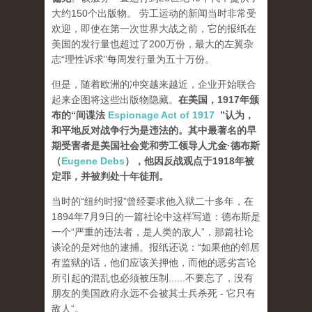
大约150个出版物。 劳工运动的新闻当时非常受
欢迎，即使在第一次世界大战之前，它的报纸在
美国的发行量也超过了200万份，最大的左翼杂
志“理性诉求”每周发行量为五十万份。
但是，随着欧洲的冲突越来越近，企业开始联合
起来企图将这些出版物隐藏。
在美国，1917年颁
布的“间谍法
Espionage Act of 1917
”认为，
和平地反对战争行为是违法的。其中最著名的早
期受害者是美国社会党和劳工领导人尤金·德布斯
（
Eugene Debs
），他因反战观点于1918年被
定罪，并被判处十年徒刑。
当时的“纽约时报”曾经要求他入狱二十多年，在
1894年7月9日的一篇社论中这样写道：德布斯是
一个“严重的违法者，是人类的敌人”，那篇社论
谈论的是对他的逮捕。报纸还说：“如果他的邻居
有监狱的话，他们应该关押他，而他的恶劣言论
所引起的混乱也必须被压制......不要忘了，没有
朋友的美国政府永远不会被其士兵杀死 - 它只有
敌人“。