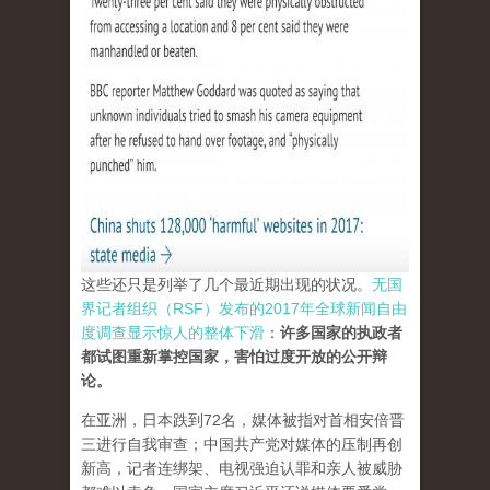
这些还只是列举了几个最近期出现的状况。
无国
界记者组织（RSF）发布的2017年全球新闻自由
度调查显示惊人的整体下滑
：
许多国家的执政者
都试图重新掌控国家，害怕过度开放的公开辩
论。
在亚洲，日本跌到72名，媒体被指对首相安倍晋
三进行自我审查；中国共产党对媒体的压制再创
新高，记者连绑架、电视强迫认罪和亲人被威胁