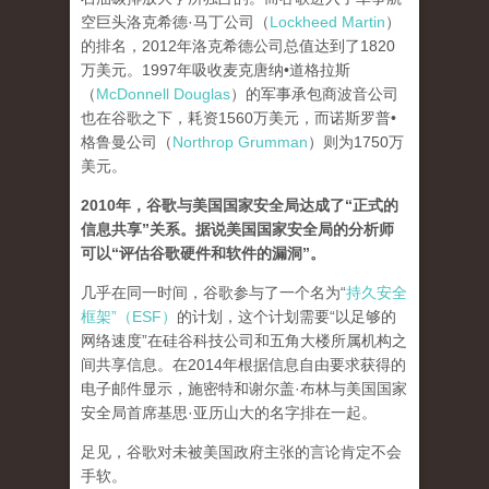
空巨头洛克希德·马丁公司（
Lockheed Martin
）
的排名，2012年洛克希德公司总值达到了1820
万美元。1997年吸收麦克唐纳•道格拉斯
（
McDonnell Douglas
）的军事承包商波音公司
也在谷歌之下，耗资1560万美元，而诺斯罗普•
格鲁曼公司（
Northrop Grumman
）则为1750万
美元。
2010年，谷歌与美国国家安全局达成了“正式的
信息共享”关系。据说美国国家安全局的分析师
可以“评估谷歌硬件和软件的漏洞”。
几乎在同一时间，谷歌参与了一个名为“
持久安全
框架”（ESF）
的计划，这个计划需要“以足够的
网络速度”在硅谷科技公司和五角大楼所属机构之
间共享信息。在2014年根据信息自由要求获得的
电子邮件显示，施密特和谢尔盖·布林与美国国家
安全局首席基思·亚历山大的名字排在一起。
足见，谷歌对未被美国政府主张的言论肯定不会
手软。