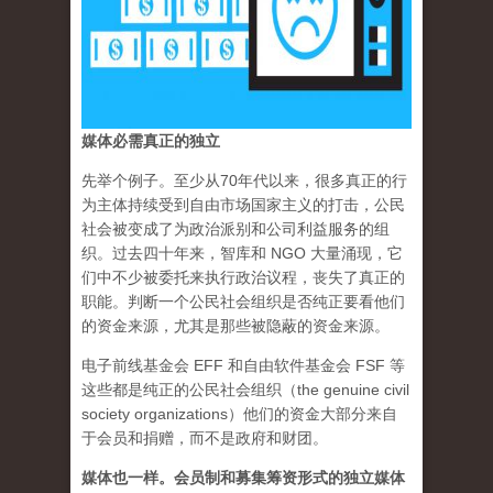
媒体必需真正的独立
先举个例子。至少从70年代以来，很多真正的行
为主体持续受到自由市场国家主义的打击，公民
社会被变成了为政治派别和公司利益服务的组
织。过去四十年来，智库和 NGO 大量涌现，它
们中不少被委托来执行政治议程，丧失了真正的
职能。判断一个公民社会组织是否纯正要看他们
的资金来源，尤其是那些被隐蔽的资金来源。
电子前线基金会 EFF 和自由软件基金会 FSF 等
这些都是纯正的公民社会组织（the genuine civil
society organizations）他们的资金大部分来自
于会员和捐赠，而不是政府和财团。
媒体也一样。会员制和募集筹资形式的独立媒体