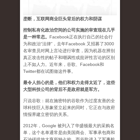
垄断，互联网商业巨头背后的权力和阴谋
控制私有化政治空间的公司实施的审查现在几乎
是一种常态
。
Facebook正在执行自己的社会行
为和政治“法律”，去年Facebook 又招募了3000
名审查员对网上言论进行审查，因为机器在辨别
真正攻击性的帖子和嘲讽性或批评性言论的区别
上不如人力。近年来，谷歌、Facebook和
Twitter都在试图做这件事。
最令人担心的是，他们和权力走得太近了，这些
大型科技公司的背后不是政府就是军方。
只说谷歌：就在施密特的谷歌作为过度友善的全
球科技巨人形象竖立起来的同时，它正在与政府
情报界建立密切的关系。
2012年，Google 被列入了华盛顿最大的采购名
单，这个名单通常是由美国商会、军事承包商和
石油碳排放大亨所独占的。而谷歌进入了军事航