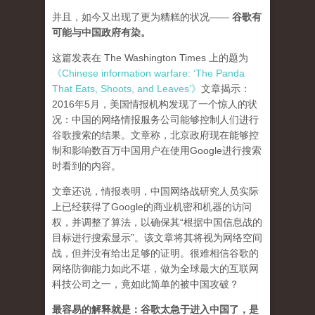
并且，如今又出现了更为糟糕的状况——
谷歌有
可能与中国政府有染。
这篇发表在 The Washington Times 上的题为
《Chinese information warfare: ‘The Panda
That Eats, Shoots, and Leaves’》
文章揭示：
2016年5月，美国情报机构发现了一个惊人的状
况：中国的网络情报服务公司能够控制人们进行
谷歌搜索的结果。文章称，北京政府现在能够控
制和影响数百万中国用户在使用Google进行搜索
时看到的内容。
文章还说，情报表明，中国网络战研究人员实际
上已经获得了Google的商业机密和机器的访问
权，并调整了算法，以确保其“根据中国信息战的
目标进行搜索显示”。该文章将其将视为网络空间
战，但并没有给出足够的证明。很难相信谷歌的
网络防御能力如此不堪，做为全球最大的互联网
科技公司之一，竟如此简单的被中国攻破？
最容易的解释就是：谷歌太急于进入中国了，是