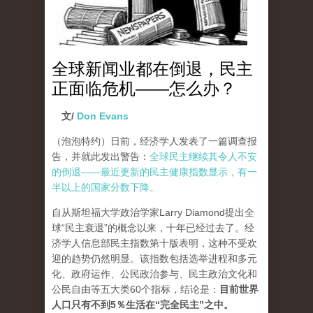
全球新闻业都在倒退，民主
正面临危机——怎么办？
文/
Don Evans
（泡泡特约）
日前，经济学人发表了一篇调查报
告，并就此发出警告：
全球民主继续其令人不安
的倒退——最近更新的民主健康指数显示，有一
半以上的国家分数下降。
自从斯坦福大学政治学家Larry Diamond提出全
球“民主衰退”的概念以来，十年已经过去了。经
济学人信息部民主指数第十版表明，这种不受欢
迎的趋势仍然明显。该指数包括选举进程和多元
化、政府运作、公民政治参与、民主政治文化和
公民自由等五大类60个指标，结论是：
目前世界
人口只有不到5％生活在“完全民主”之中。