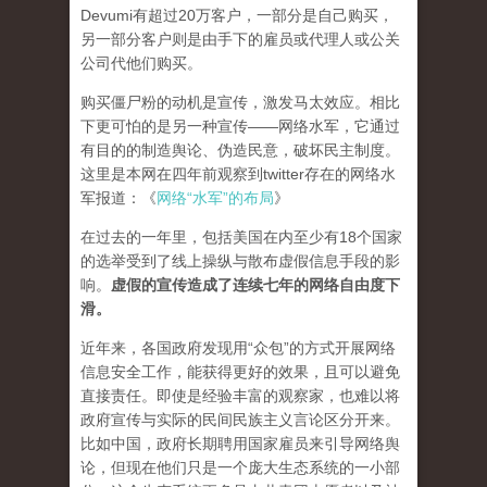
Devumi有超过20万客户，一部分是自己购买，
另一部分客户则是由手下的雇员或代理人或公关
公司代他们购买。
购买僵尸粉的动机是宣传，激发马太效应。相比
下更可怕的是另一种宣传——网络水军，它通过
有目的的制造舆论、伪造民意，破坏民主制度。
这里是本网在四年前观察到twitter存在的网络水
军报道：《
网络“水军”的布局
》
在过去的一年里，包括美国在内至少有18个国家
的选举受到了线上操纵与散布虚假信息手段的影
响。
虚假的宣传造成了连续七年的网络自由度下
滑。
近年来，各国政府发现用“众包”的方式开展网络
信息安全工作，能获得更好的效果，且可以避免
直接责任。即使是经验丰富的观察家，也难以将
政府宣传与实际的民间民族主义言论区分开来。
比如中国，政府长期聘用国家雇员来引导网络舆
论，但现在他们只是一个庞大生态系统的一小部