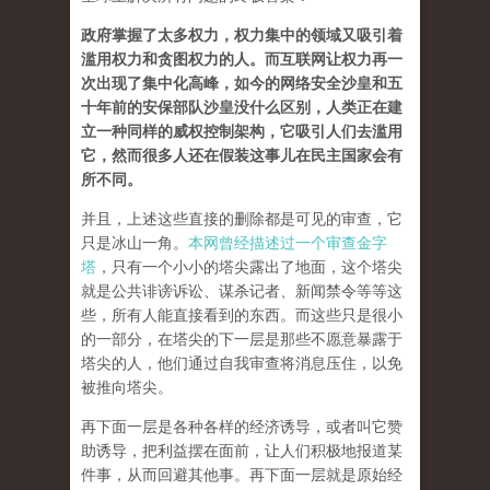
政府掌握了太多权力，权力集中的领域又吸引着
滥用权力和贪图权力的人。而互联网让权力再一
次出现了集中化高峰，如今的网络安全沙皇和五
十年前的安保部队沙皇没什么区别，人类正在建
立一种同样的威权控制架构，它吸引人们去滥用
它，然而很多人还在假装这事儿在民主国家会有
所不同。
并且，上述这些直接的删除都是可见的审查，它
只是冰山一角。
本网曾经描述过一个审查金字
塔
，只有一个小小的塔尖露出了地面，这个塔尖
就是公共诽谤诉讼、谋杀记者、新闻禁令等等这
些，所有人能直接看到的东西。而这些只是很小
的一部分，在塔尖的下一层是那些不愿意暴露于
塔尖的人，他们通过自我审查将消息压住，以免
被推向塔尖。
再下面一层是各种各样的经济诱导，或者叫它赞
助诱导，把利益摆在面前，让人们积极地报道某
件事，从而回避其他事。再下面一层就是原始经