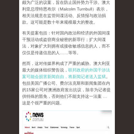
颇为广泛的议案，旨在防止国外势力干涉。澳大
利亚总理特恩布尔（Malcolm Turnbull）表示，
相关法规意在监管间谍活动、反情报与政治捐
款。这可能是数十年来规模最大的整改。
有关提案包括：针对国内政治和经济的外国间谍
干预活动或盗窃商业秘密的新罪行；扩大间谍
法，对象扩大到拥有或接收敏感信息的人，而不
仅仅是传递信息的人……等等。
然而，这对传媒界构成了严重的威胁。澳大利亚
最大的媒体组织警告说，
联邦政府的外国干涉法
案可能会损害新闻自由，将新闻记者送入监狱
。
包括美国广播公司、费尔法克斯和新闻集团在内
的15家公司对澳洲政府发出抗议，除非为记者提
供特殊的豁免，否则他们不能支持这一法案 …
这是个很严重的问题。