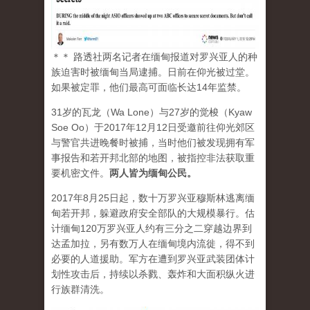
＊＊ 路透社两名记者在缅甸报道对罗兴亚人的种
族迫害时被缅甸当局逮捕。日前在仰光被过堂。
如果被定罪，他们最高可面临长达14年监禁。
31岁的瓦龙（Wa Lone）与27岁的觉梭（Kyaw
Soe Oo）于2017年12月12日受邀前往仰光郊区
与警官共进晚餐时被捕，当时他们被发现拥有军
事报告和若开邦北部的地图，被指控非法获取重
要机密文件。
两人皆为缅甸公民。
2017年8月25日起，数十万罗兴亚穆斯林逃离缅
甸若开邦，躲避政府安全部队的大规模暴行。估
计缅甸120万罗兴亚人约有三分之二穿越边界到
达孟加拉，另有数万人在缅甸境内流徙，得不到
必要的人道援助。军方在遭到罗兴亚武装团体计
划性攻击后，持续以杀戮、轰炸和大面积纵火进
行族群清洗。