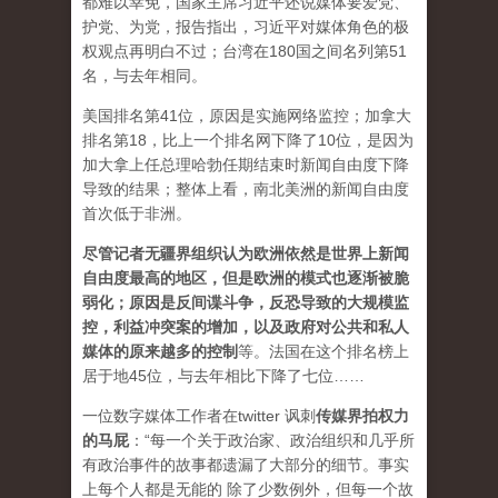
都难以幸免，国家主席习近平还说媒体要爱党、
护党、为党，报告指出，习近平对媒体角色的极
权观点再明白不过；台湾在180国之间名列第51
名，与去年相同。
美国排名第41位，原因是实施网络监控；加拿大
排名第18，比上一个排名网下降了10位，是因为
加大拿上任总理哈勃任期结束时新闻自由度下降
导致的结果；整体上看，南北美洲的新闻自由度
首次低于非洲。
尽管记者无疆界组织认为欧洲依然是世界上新闻
自由度最高的地区，但是欧洲的模式也逐渐被脆
弱化；原因是反间谍斗争，反恐导致的大规模监
控，利益冲突案的增加，以及政府对公共和私人
媒体的原来越多的控制
等。法国在这个排名榜上
居于地45位，与去年相比下降了七位……
一位数字媒体工作者在twitter 讽刺
传媒界拍权力
的马屁
：“每一个关于政治家、政治组织和几乎所
有政治事件的故事都遗漏了大部分的细节。事实
上每个人都是无能的 除了少数例外，但每一个故