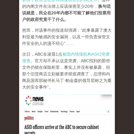
的内阁文件在法律上应该保密至少20年，
换句话
说就是，民众在20年内都不可能了解他们投票用
户的政府究竟干了什么。
然而，对该事件的报道却强调：“此事暴露了澳大
利亚最为敏感的安全漏洞，以及一些负责保管文
件安全的人的漫不经心”……
次日，ABC在凌晨1点
被国内情报机构ASIO突袭
搜查
。官方却不承认这是突袭。ABC找到的那些
文件仍锁在保险柜里，事实上并没有被暴露，但
那个旧货商店立刻被要求彻底调查了，总理和内
阁及国库部秘书长马丁·帕金森的领导层称之为重
大的安全事件”。