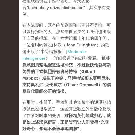
批报纸出现在了整个西欧。今天的格
言"technology drives dis­tribution"，其实早有先
例。
在内战期间，既有的印刷商和书商并不是唯一可
以发行报纸的人：那些来自底层的工匠们也出版
了自己的报纸。在十六世纪四十年代的四年间，
一位名叫约翰·迪林汉（John Dillingham）的裁
缝出版了“中等情报报”（
Moderate
Intelligencer
），详细报道了内战的发展。
迪林
汉试图清楚地报道这场冲突，不过很快他就与新
闻界的正式执照持有者马博特（Gilbert
Mabbot）发生了冲突，马博特试图以更明显地
支持奥利弗·克伦威尔（Oliver Cromwell）的信
息取代民间公正的情报
。
在那时，小册子、手稿和其他较短小的通讯张贴
纸就已经很常见了，这些真正独立的出版物反映
了作者对时事的关切。
难怪精英们如此担心，就
是如上述沃克所言，正是资讯让人们变得“充满
好奇心，永远不会谦卑地屈服”。