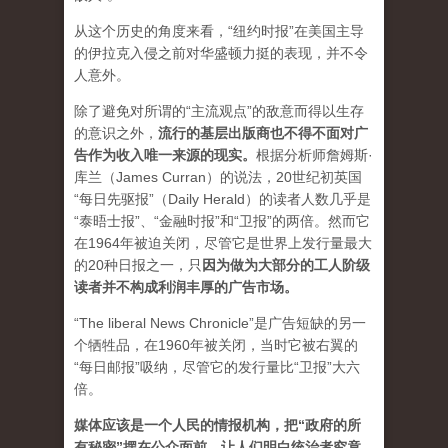
从这个历史的角度来看，“纽约时报”在美国主导
的伊拉克入侵之前对华盛顿力挺的表现，并不令
人意外。
除了避免对所谓的“主流观点”的敌意而得以生存
的意识之外，
流行的基层出版商也不得不面对广
告作为收入唯一来源的现实。
根据分析师詹姆斯·
库兰（James Curran）的说法，20世纪初英国
“每日先驱报”（Daily Herald）的读者人数几乎是
“泰晤士报”、“金融时报”和“卫报”的两倍。然而它
在1964年被迫关闭，尽管它是世界上发行量最大
的20种日报之一，
只
因为做为大部分的工人阶级
读者并不构成利润丰厚的广告市场。
“The liberal News Chronicle”是广告短缺的另一
个牺牲品，在1960年被关闭，当时它被右翼的
“每日邮报”吸纳，尽管它的发行量比“卫报”大六
倍。
媒体应该是一个人民的情报机构，把“政府的所
有秘密”摆在公众面前，让人们明白统治者究竟