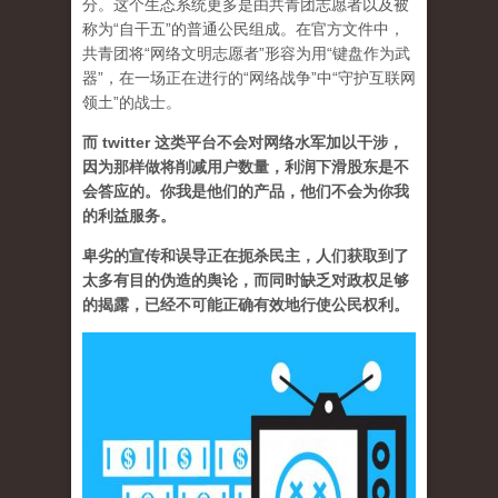
分。这个生态系统更多是由共青团志愿者以及被
称为“自干五”的普通公民组成。在官方文件中，
共青团将“网络文明志愿者”形容为用“键盘作为武
器”，在一场正在进行的“网络战争”中“守护互联网
领土”的战士。
而 twitter 这类平台不会对网络水军加以干涉，
因为那样做将削减用户数量，利润下滑股东是不
会答应的。你我是他们的产品，他们不会为你我
的利益服务。
卑劣的宣传和误导正在扼杀民主，人们获取到了
太多有目的伪造的舆论，而同时缺乏对政权足够
的揭露，已经不可能正确有效地行使公民权利。