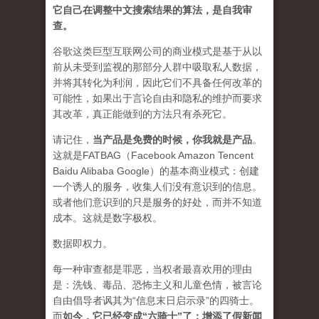
它自己在调整中文搜索结果的算法，是自我审
查。
谷歌这类巨型互联网公司的商业模式是基于从以
前从未受到监视的那部分人群中吸取私人数据，
并将其转化为利润，因此它们不具备任何改革的
可能性，如果出于言论自由和隐私的维护而要求
其改革，真正能做到的方法只有杀死它。
请记住，
当产品是免费的时候，你我就是产品
。
这就是FATBAG（Facebook Amazon Tencent
Baidu Alibaba Google）的基本商业模式：创建
一个诱人的服务，收集人们没有意识到的信息。
或者他们意识到的只是服务的好处，而并不知道
成本。这就是数字极权。
数据即权力。
每一种审查都是罪恶，当权者最喜欢用的理由
是：洗钱、毒品、恐怖主义和儿童色情，被言论
自由倡导者讽其为“信息末日启示录”的四骑士。
而
如今，它已经变成“六骑士”了：增添了假新闻