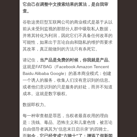
它自己在调整中文搜索结果的算法，是自我审
查。
谷歌这类巨型互联网公司的商业模式是基于从以
前从未受到监视的那部分人群中吸取私人数据，
并将其转化为利润，因此它们不具备任何改革的
可能性，如果出于言论自由和隐私的维护而要求
其改革，真正能做到的方法只有杀死它。
请记住，
当产品是免费的时候，你我就是产品
。
这就是FATBAG（Facebook Amazon Tencent
Baidu Alibaba Google）的基本商业模式：创建
一个诱人的服务，收集人们没有意识到的信息。
或者他们意识到的只是服务的好处，而并不知道
成本。这就是数字极权。
数据即权力。
每一种审查都是罪恶，当权者最喜欢用的理由
是：洗钱、毒品、恐怖主义和儿童色情，被言论
自由倡导者讽其为“信息末日启示录”的四骑士。
而
如今，它已经变成“六骑士”了：增添了假新闻