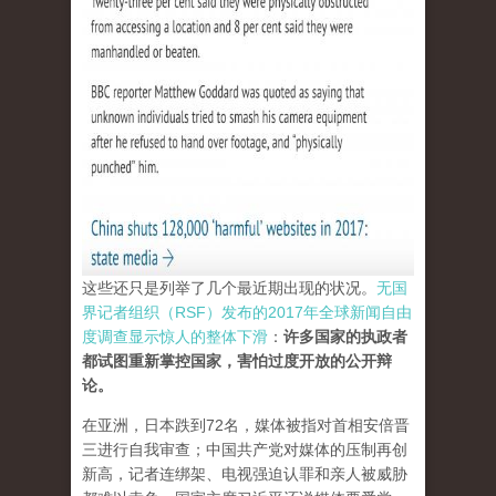
这些还只是列举了几个最近期出现的状况。
无国
界记者组织（RSF）发布的2017年全球新闻自由
度调查显示惊人的整体下滑
：
许多国家的执政者
都试图重新掌控国家，害怕过度开放的公开辩
论。
在亚洲，日本跌到72名，媒体被指对首相安倍晋
三进行自我审查；中国共产党对媒体的压制再创
新高，记者连绑架、电视强迫认罪和亲人被威胁