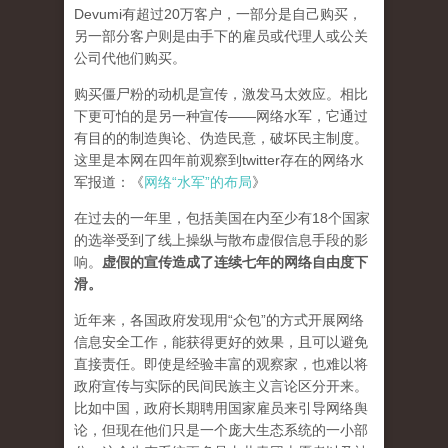
Devumi有超过20万客户，一部分是自己购买，
另一部分客户则是由手下的雇员或代理人或公关
公司代他们购买。
购买僵尸粉的动机是宣传，激发马太效应。相比
下更可怕的是另一种宣传——网络水军，它通过
有目的的制造舆论、伪造民意，破坏民主制度。
这里是本网在四年前观察到twitter存在的网络水
军报道：《
网络“水军”的布局
》
在过去的一年里，包括美国在内至少有18个国家
的选举受到了线上操纵与散布虚假信息手段的影
响。
虚假的宣传造成了连续七年的网络自由度下
滑。
近年来，各国政府发现用“众包”的方式开展网络
信息安全工作，能获得更好的效果，且可以避免
直接责任。即使是经验丰富的观察家，也难以将
政府宣传与实际的民间民族主义言论区分开来。
比如中国，政府长期聘用国家雇员来引导网络舆
论，但现在他们只是一个庞大生态系统的一小部