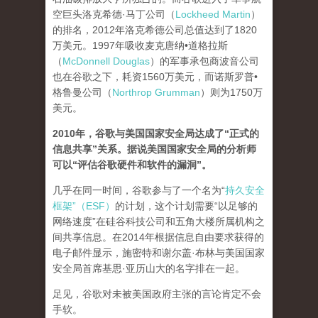
空巨头洛克希德·马丁公司（
Lockheed Martin
）
的排名，2012年洛克希德公司总值达到了1820
万美元。1997年吸收麦克唐纳•道格拉斯
（
McDonnell Douglas
）的军事承包商波音公司
也在谷歌之下，耗资1560万美元，而诺斯罗普•
格鲁曼公司（
Northrop Grumman
）则为1750万
美元。
2010年，谷歌与美国国家安全局达成了“正式的
信息共享”关系。据说美国国家安全局的分析师
可以“评估谷歌硬件和软件的漏洞”。
几乎在同一时间，谷歌参与了一个名为“
持久安全
框架”（ESF）
的计划，这个计划需要“以足够的
网络速度”在硅谷科技公司和五角大楼所属机构之
间共享信息。在2014年根据信息自由要求获得的
电子邮件显示，施密特和谢尔盖·布林与美国国家
安全局首席基思·亚历山大的名字排在一起。
足见，谷歌对未被美国政府主张的言论肯定不会
手软。