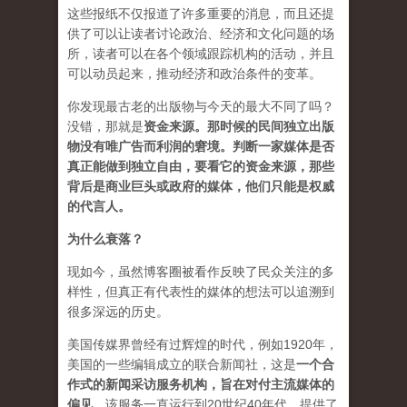
这些报纸不仅报道了许多重要的消息，而且还提
供了可以让读者讨论政治、经济和文化问题的场
所，读者可以在各个领域跟踪机构的活动，并且
可以动员起来，推动经济和政治条件的变革。
你发现最古老的出版物与今天的最大不同了吗？
没错，那就是
资
金来源
。
那时候的民间独立出版
物没有唯广告而利润的窘境。判断一家媒体是否
真正能做到独立自由，要看它的资金来源，那些
背后是商业巨头或政府的媒体，他们只能是权威
的代言人。
为什么衰落？
现如今，虽然博客圈被看作反映了民众关注的多
样性，但真正有代表性的媒体的想法可以追溯到
很多深远的历史。
美国传媒界曾经有过辉煌的时代，例如1920年，
美国的一些编辑成立的联合新闻社，这是
一个合
作式的新闻采访服务机构，旨在对付主流媒体的
偏见
。该服务一直运行到20世纪40年代，提供了