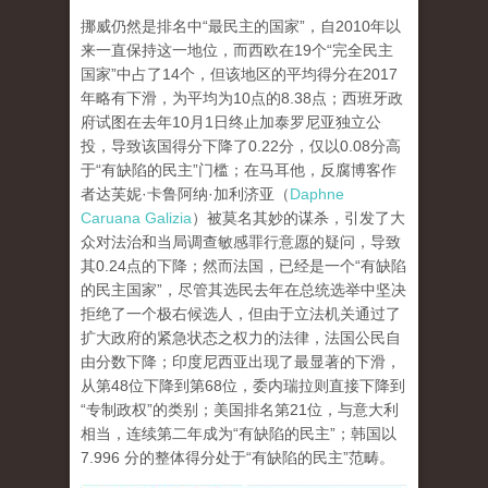
挪威仍然是排名中“最民主的国家”，自2010年以
来一直保持这一地位，而西欧在19个“完全民主
国家”中占了14个，但该地区的平均得分在2017
年略有下滑，为平均为10点的8.38点；西班牙政
府试图在去年10月1日终止加泰罗尼亚独立公
投，导致该国得分下降了0.22分，仅以0.08分高
于“有缺陷的民主”门槛；在马耳他，反腐博客作
者达芙妮·卡鲁阿纳·加利济亚（
Daphne
Caruana Galizia
）被莫名其妙的谋杀，引发了大
众对法治和当局调查敏感罪行意愿的疑问，导致
其0.24点的下降；然而法国，已经是一个“有缺陷
的民主国家”，尽管其选民去年在总统选举中坚决
拒绝了一个极右候选人，但由于立法机关通过了
扩大政府的紧急状态之权力的法律，法国公民自
由分数下降；印度尼西亚出现了最显著的下滑，
从第48位下降到第68位，委内瑞拉则直接下降到
“专制政权”的类别；美国排名第21位，与意大利
相当，连续第二年成为“有缺陷的民主”；韩国以
7.996 分的整体得分处于“有缺陷的民主”范畴。