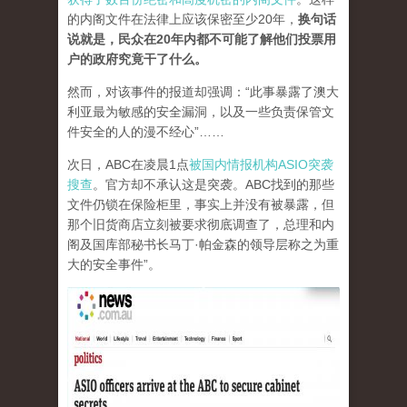
的内阁文件在法律上应该保密至少20年，
换句话
说就是，民众在20年内都不可能了解他们投票用
户的政府究竟干了什么。
然而，对该事件的报道却强调：“此事暴露了澳大
利亚最为敏感的安全漏洞，以及一些负责保管文
件安全的人的漫不经心”……
次日，ABC在凌晨1点
被国内情报机构ASIO突袭
搜查
。官方却不承认这是突袭。ABC找到的那些
文件仍锁在保险柜里，事实上并没有被暴露，但
那个旧货商店立刻被要求彻底调查了，总理和内
阁及国库部秘书长马丁·帕金森的领导层称之为重
大的安全事件”。