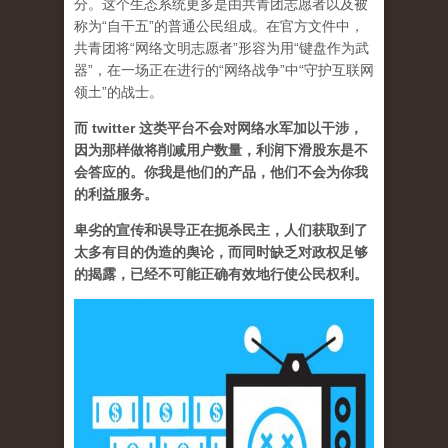
分。这个生态系统更多是由共青团志愿者以及被
称为“自干五”的普通公民组成。在官方文件中，
共青团将“网络文明志愿者”形容为用“键盘作为武
器”，在一场正在进行的“网络战争”中“守护互联网
领土”的战士。
而 twitter 这类平台不会对网络水军加以干涉，
因为那样做将削减用户数量，利润下滑股东是不
会答应的。你我是他们的产品，他们不会为你我
的利益服务。
卑劣的宣传和误导正在扼杀民主，人们获取到了
太多有目的伪造的舆论，而同时缺乏对政权足够
的揭露，已经不可能正确有效地行使公民权利。