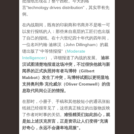
批报纸出现在了整个西欧。今天的格
言"technology drives dis­tribution"，其实早有先
例。
在内战期间，既有的印刷商和书商并不是唯一可
以发行报纸的人：那些来自底层的工匠们也出版
了自己的报纸。在十六世纪四十年代的四年间，
一位名叫约翰·迪林汉（John Dillingham）的裁
缝出版了“中等情报报”（
Moderate
Intelligencer
），详细报道了内战的发展。
迪林
汉试图清楚地报道这场冲突，不过很快他就与新
闻界的正式执照持有者马博特（Gilbert
Mabbot）发生了冲突，马博特试图以更明显地
支持奥利弗·克伦威尔（Oliver Cromwell）的信
息取代民间公正的情报
。
在那时，小册子、手稿和其他较短小的通讯张贴
纸就已经很常见了，这些真正独立的出版物反映
了作者对时事的关切。
难怪精英们如此担心，就
是如上述沃克所言，正是资讯让人们变得“充满
好奇心，永远不会谦卑地屈服”。