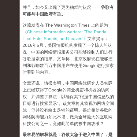
并且，如今又出现了更为糟糕的状况——
谷歌有
可能与中国政府有染。
这篇发表在 The Washington Times 上的题为
《Chinese information warfare: ‘The Panda
That Eats, Shoots, and Leaves’》
文章揭示：
2016年5月，美国情报机构发现了一个惊人的状
况：中国的网络情报服务公司能够控制人们进行
谷歌搜索的结果。文章称，北京政府现在能够控
制和影响数百万中国用户在使用Google进行搜索
时看到的内容。
文章还说，情报表明，中国网络战研究人员实际
上已经获得了Google的商业机密和机器的访问
权，并调整了算法，以确保其“根据中国信息战的
目标进行搜索显示”。该文章将其将视为网络空间
战，但并没有给出足够的证明。很难相信谷歌的
网络防御能力如此不堪，做为全球最大的互联网
科技公司之一，竟如此简单的被中国攻破？
最容易的解释就是：谷歌太急于进入中国了，是