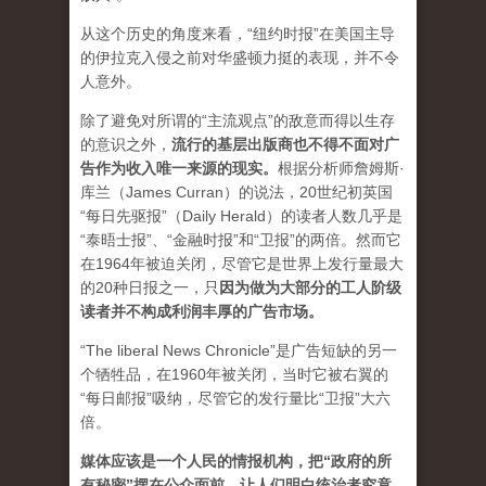
从这个历史的角度来看，“纽约时报”在美国主导
的伊拉克入侵之前对华盛顿力挺的表现，并不令
人意外。
除了避免对所谓的“主流观点”的敌意而得以生存
的意识之外，
流行的基层出版商也不得不面对广
告作为收入唯一来源的现实。
根据分析师詹姆斯·
库兰（James Curran）的说法，20世纪初英国
“每日先驱报”（Daily Herald）的读者人数几乎是
“泰晤士报”、“金融时报”和“卫报”的两倍。然而它
在1964年被迫关闭，尽管它是世界上发行量最大
的20种日报之一，
只
因为做为大部分的工人阶级
读者并不构成利润丰厚的广告市场。
“The liberal News Chronicle”是广告短缺的另一
个牺牲品，在1960年被关闭，当时它被右翼的
“每日邮报”吸纳，尽管它的发行量比“卫报”大六
倍。
媒体应该是一个人民的情报机构，把“政府的所
有秘密”摆在公众面前，让人们明白统治者究竟