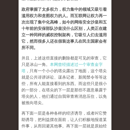
政府掌握了太多权力，权力集中的领域又吸引着
滥用权力和贪图权力的人。而互联网让权力再一
次出现了集中化高峰，如今的网络安全沙皇和五
十年前的安保部队沙皇没什么区别，人类正在建
立一种同样的威权控制架构，它吸引人们去滥用
它，然而很多人还在假装这事儿在民主国家会有
所不同。
并且，上述这些直接的删除都是可见的审查，它
只是冰山一角。
本网曾经描述过一个审查金字
塔
，只有一个小小的塔尖露出了地面，这个塔尖
就是公共诽谤诉讼、谋杀记者、新闻禁令等等这
些，所有人能直接看到的东西。而这些只是很小
的一部分，在塔尖的下一层是那些不愿意暴露于
塔尖的人，他们通过自我审查将消息压住，以免
被推向塔尖。
再下面一层是各种各样的经济诱导，或者叫它赞
助诱导，把利益摆在面前，让人们积极地报道某
件事，从而回避其他事。再下面一层就是原始经