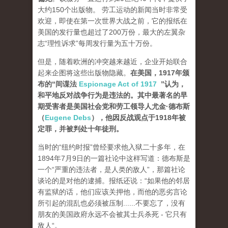
大约150个出版物。 劳工运动的新闻当时非常受
欢迎，即使在第一次世界大战之前，它的报纸在
美国的发行量也超过了200万份，最大的左翼杂
志“理性诉求”每周发行量为五十万份。
但是，随着欧洲的冲突越来越近，企业开始联合
起来企图将这些出版物隐藏。
在美国，1917年颁
布的“间谍法
Espionage Act of 1917
”认为，
和平地反对战争行为是违法的。其中最著名的早
期受害者是美国社会党和劳工领导人尤金·德布斯
（
Eugene Debs
），他因反战观点于1918年被
定罪，并被判处十年徒刑。
当时的“纽约时报”曾经要求他入狱二十多年，在
1894年7月9日的一篇社论中这样写道：德布斯是
一个“严重的违法者，是人类的敌人”，那篇社论
谈论的是对他的逮捕。报纸还说：“如果他的邻居
有监狱的话，他们应该关押他，而他的恶劣言论
所引起的混乱也必须被压制......不要忘了，没有
朋友的美国政府永远不会被其士兵杀死 - 它只有
敌人“。