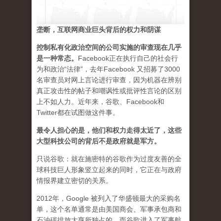
垄断，互联网商业巨头背后的权力和阴谋
控制私有化政治空间的公司实施的审查现在几乎
是一种常态
。
Facebook正在执行自己的社会行
为和政治“法律”，去年Facebook 又招募了3000
名审查员对网上言论进行审查，因为机器在辨别
真正攻击性的帖子和嘲讽性或批评性言论的区别
上不如人力。近年来，谷歌、Facebook和
Twitter都在试图做这件事。
最令人担心的是，他们和权力走得太近了，这些
大型科技公司的背后不是政府就是军方。
只说谷歌：就在施密特的谷歌作为过度友善的全
球科技巨人形象竖立起来的同时，它正在与政府
情报界建立密切的关系。
2012年，Google 被列入了华盛顿最大的采购名
单，这个名单通常是由美国商会、军事承包商和
石油碳排放大亨所独占的。而谷歌进入了军事航