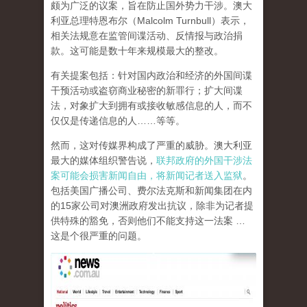
颇为广泛的议案，旨在防止国外势力干涉。澳大
利亚总理特恩布尔（Malcolm Turnbull）表示，
相关法规意在监管间谍活动、反情报与政治捐
款。这可能是数十年来规模最大的整改。
有关提案包括：针对国内政治和经济的外国间谍
干预活动或盗窃商业秘密的新罪行；扩大间谍
法，对象扩大到拥有或接收敏感信息的人，而不
仅仅是传递信息的人……等等。
然而，这对传媒界构成了严重的威胁。澳大利亚
最大的媒体组织警告说，
联邦政府的外国干涉法
案可能会损害新闻自由，将新闻记者送入监狱
。
包括美国广播公司、费尔法克斯和新闻集团在内
的15家公司对澳洲政府发出抗议，除非为记者提
供特殊的豁免，否则他们不能支持这一法案 …
这是个很严重的问题。