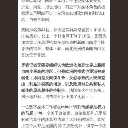
都难以幸免，国家主席习近平还说媒体要爱党、
护党、为党，报告指出，习近平对媒体角色的极
权观点再明白不过；台湾在180国之间名列第51
名，与去年相同。
美国排名第41位，原因是实施网络监控；加拿大
排名第18，比上一个排名网下降了10位，是因为
加大拿上任总理哈勃任期结束时新闻自由度下降
导致的结果；整体上看，南北美洲的新闻自由度
首次低于非洲。
尽管记者无疆界组织认为欧洲依然是世界上新闻
自由度最高的地区，但是欧洲的模式也逐渐被脆
弱化；原因是反间谍斗争，反恐导致的大规模监
控，利益冲突案的增加，以及政府对公共和私人
媒体的原来越多的控制
等。法国在这个排名榜上
居于地45位，与去年相比下降了七位……
一位数字媒体工作者在twitter 讽刺
传媒界拍权力
的马屁
：“每一个关于政治家、政治组织和几乎所
有政治事件的故事都遗漏了大部分的细节。事实
上每个人都是无能的 除了少数例外，但每一个故