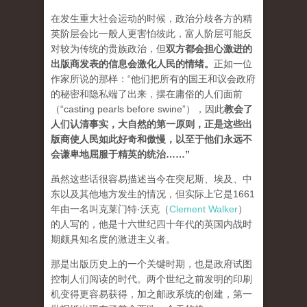
在发生重大社会运动的时候，政治分歧各方的精
英阶层会比一般人更害怕彼此，富人阶层可能反
对较为传统的贵族政治，但
双方都会担心激进的
出版商发表的信息会激化人民的情绪
。
正如一位
作家所说的那样：“他们把所有的国王和议会政府
的秘密和隐私端了出来，摆在庸俗的人们面前
（“casting pearls before swine”），因此
教会了
人们认清事实，大自然的第一原则，正是这些出
版商使人民如此好奇和傲慢，以至于他们永远不
会谦卑地屈服于精英的统治…
…”
虽然这些话很容易描述当今在突尼斯、埃及、中
东以及其他地方发生的情况，但实际上它是1661
年由一名叫克莱门特·沃克（
Clement Walker
）
的人写的，他是十六世纪四十年代的英国内战时
期颇具知名度的激进主义者。
那是出版历史上的一个关键时期，也是政府试图
控制人们阅读的时代。两个世纪之前发明的印刷
机变得更容易获得，加之邮政系统的创建，第一