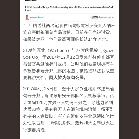
＊＊ 路透社两名记者在缅甸报道对罗兴亚人的种
族迫害时被缅甸当局逮捕。日前在仰光被过堂。
如果被定罪，他们最高可面临长达14年监禁。
31岁的瓦龙（Wa Lone）与27岁的觉梭（Kyaw
Soe Oo）于2017年12月12日受邀前往仰光郊区
与警官共进晚餐时被捕，当时他们被发现拥有军
事报告和若开邦北部的地图，被指控非法获取重
要机密文件。
两人皆为缅甸公民。
2017年8月25日起，数十万罗兴亚穆斯林逃离缅
甸若开邦，躲避政府安全部队的大规模暴行。估
计缅甸120万罗兴亚人约有三分之二穿越边界到
达孟加拉，另有数万人在缅甸境内流徙，得不到
必要的人道援助。军方在遭到罗兴亚武装团体计
划性攻击后，持续以杀戮、轰炸和大面积纵火进
行族群清洗。