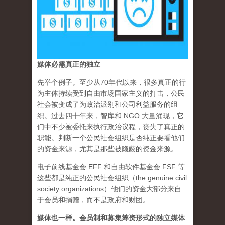
媒体必需真正的独立
先举个例子。至少从70年代以来，很多真正的行
为主体持续受到自由市场国家主义的打击，公民
社会被变成了为政治派别和公司利益服务的组
织。过去四十年来，智库和 NGO 大量涌现，它
们中不少被委托来执行政治议程，丧失了真正的
职能。判断一个公民社会组织是否纯正要看他们
的资金来源，尤其是那些被隐蔽的资金来源。
电子前线基金会 EFF 和自由软件基金会 FSF 等
这些都是纯正的公民社会组织（the genuine civil
society organizations）他们的资金大部分来自
于会员和捐赠，而不是政府和财团。
媒体也一样。会员制和募集筹资形式的独立媒体