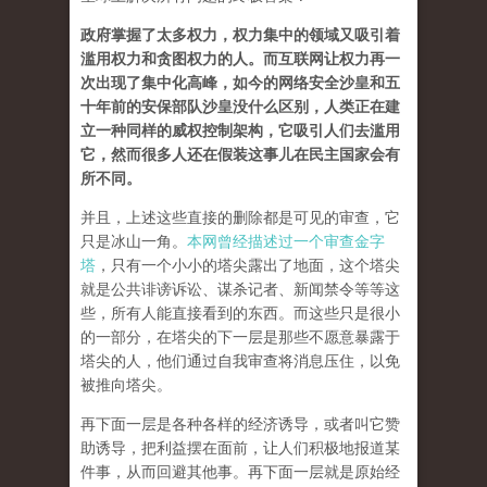
政府掌握了太多权力，权力集中的领域又吸引着
滥用权力和贪图权力的人。而互联网让权力再一
次出现了集中化高峰，如今的网络安全沙皇和五
十年前的安保部队沙皇没什么区别，人类正在建
立一种同样的威权控制架构，它吸引人们去滥用
它，然而很多人还在假装这事儿在民主国家会有
所不同。
并且，上述这些直接的删除都是可见的审查，它
只是冰山一角。
本网曾经描述过一个审查金字
塔
，只有一个小小的塔尖露出了地面，这个塔尖
就是公共诽谤诉讼、谋杀记者、新闻禁令等等这
些，所有人能直接看到的东西。而这些只是很小
的一部分，在塔尖的下一层是那些不愿意暴露于
塔尖的人，他们通过自我审查将消息压住，以免
被推向塔尖。
再下面一层是各种各样的经济诱导，或者叫它赞
助诱导，把利益摆在面前，让人们积极地报道某
件事，从而回避其他事。再下面一层就是原始经