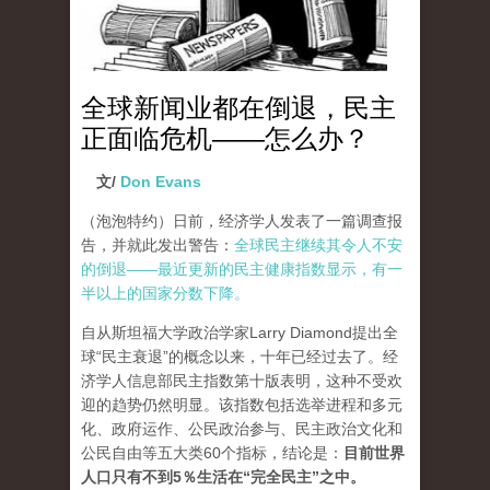
全球新闻业都在倒退，民主
正面临危机——怎么办？
文/
Don Evans
（泡泡特约）
日前，经济学人发表了一篇调查报
告，并就此发出警告：
全球民主继续其令人不安
的倒退——最近更新的民主健康指数显示，有一
半以上的国家分数下降。
自从斯坦福大学政治学家Larry Diamond提出全
球“民主衰退”的概念以来，十年已经过去了。经
济学人信息部民主指数第十版表明，这种不受欢
迎的趋势仍然明显。该指数包括选举进程和多元
化、政府运作、公民政治参与、民主政治文化和
公民自由等五大类60个指标，结论是：
目前世界
人口只有不到5％生活在“完全民主”之中。