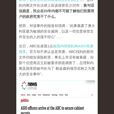
的内阁文件在法律上应该保密至少20年，
换句话
说就是，民众在20年内都不可能了解他们投票用
户的政府究竟干了什么。
然而，对该事件的报道却强调：“此事暴露了澳大
利亚最为敏感的安全漏洞，以及一些负责保管文
件安全的人的漫不经心”……
次日，ABC在凌晨1点
被国内情报机构ASIO突袭
搜查
。官方却不承认这是突袭。ABC找到的那些
文件仍锁在保险柜里，事实上并没有被暴露，但
那个旧货商店立刻被要求彻底调查了，总理和内
阁及国库部秘书长马丁·帕金森的领导层称之为重
大的安全事件”。