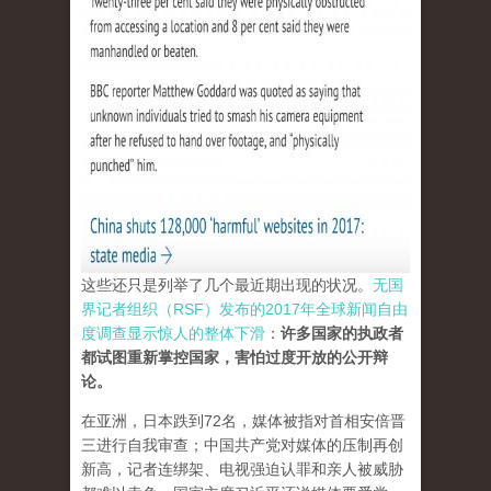
这些还只是列举了几个最近期出现的状况。
无国
界记者组织（RSF）发布的2017年全球新闻自由
度调查显示惊人的整体下滑
：
许多国家的执政者
都试图重新掌控国家，害怕过度开放的公开辩
论。
在亚洲，日本跌到72名，媒体被指对首相安倍晋
三进行自我审查；中国共产党对媒体的压制再创
新高，记者连绑架、电视强迫认罪和亲人被威胁