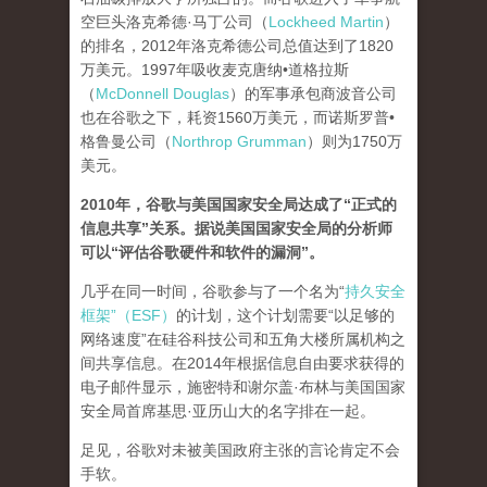
空巨头洛克希德·马丁公司（
Lockheed Martin
）
的排名，2012年洛克希德公司总值达到了1820
万美元。1997年吸收麦克唐纳•道格拉斯
（
McDonnell Douglas
）的军事承包商波音公司
也在谷歌之下，耗资1560万美元，而诺斯罗普•
格鲁曼公司（
Northrop Grumman
）则为1750万
美元。
2010年，谷歌与美国国家安全局达成了“正式的
信息共享”关系。据说美国国家安全局的分析师
可以“评估谷歌硬件和软件的漏洞”。
几乎在同一时间，谷歌参与了一个名为“
持久安全
框架”（ESF）
的计划，这个计划需要“以足够的
网络速度”在硅谷科技公司和五角大楼所属机构之
间共享信息。在2014年根据信息自由要求获得的
电子邮件显示，施密特和谢尔盖·布林与美国国家
安全局首席基思·亚历山大的名字排在一起。
足见，谷歌对未被美国政府主张的言论肯定不会
手软。