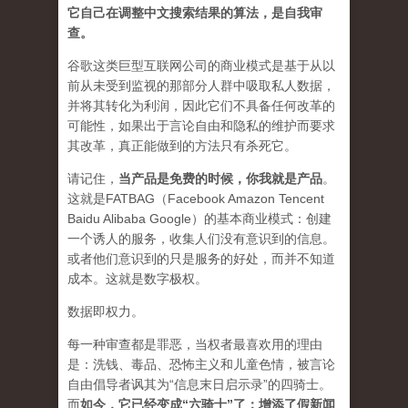
它自己在调整中文搜索结果的算法，是自我审
查。
谷歌这类巨型互联网公司的商业模式是基于从以
前从未受到监视的那部分人群中吸取私人数据，
并将其转化为利润，因此它们不具备任何改革的
可能性，如果出于言论自由和隐私的维护而要求
其改革，真正能做到的方法只有杀死它。
请记住，
当产品是免费的时候，你我就是产品
。
这就是FATBAG（Facebook Amazon Tencent
Baidu Alibaba Google）的基本商业模式：创建
一个诱人的服务，收集人们没有意识到的信息。
或者他们意识到的只是服务的好处，而并不知道
成本。这就是数字极权。
数据即权力。
每一种审查都是罪恶，当权者最喜欢用的理由
是：洗钱、毒品、恐怖主义和儿童色情，被言论
自由倡导者讽其为“信息末日启示录”的四骑士。
而
如今，它已经变成“六骑士”了：增添了假新闻