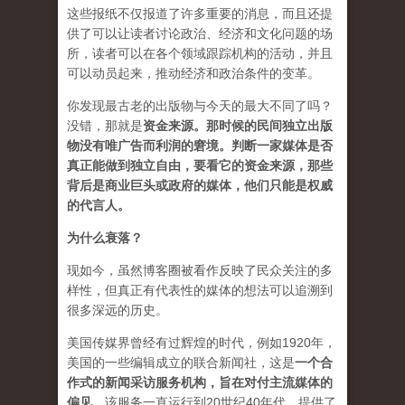
这些报纸不仅报道了许多重要的消息，而且还提
供了可以让读者讨论政治、经济和文化问题的场
所，读者可以在各个领域跟踪机构的活动，并且
可以动员起来，推动经济和政治条件的变革。
你发现最古老的出版物与今天的最大不同了吗？
没错，那就是
资
金来源
。
那时候的民间独立出版
物没有唯广告而利润的窘境。判断一家媒体是否
真正能做到独立自由，要看它的资金来源，那些
背后是商业巨头或政府的媒体，他们只能是权威
的代言人。
为什么衰落？
现如今，虽然博客圈被看作反映了民众关注的多
样性，但真正有代表性的媒体的想法可以追溯到
很多深远的历史。
美国传媒界曾经有过辉煌的时代，例如1920年，
美国的一些编辑成立的联合新闻社，这是
一个合
作式的新闻采访服务机构，旨在对付主流媒体的
偏见
。该服务一直运行到20世纪40年代，提供了