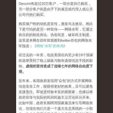
Devumi有超过20万客户，一部分是自己购买，
另一部分客户则是由手下的雇员或代理人或公关
公司代他们购买。
购买僵尸粉的动机是宣传，激发马太效应。相比
下更可怕的是另一种宣传——网络水军，它通过
有目的的制造舆论、伪造民意，破坏民主制度。
这里是本网在四年前观察到twitter存在的网络水
军报道：《
网络“水军”的布局
》
在过去的一年里，包括美国在内至少有18个国家
的选举受到了线上操纵与散布虚假信息手段的影
响。
虚假的宣传造成了连续七年的网络自由度下
滑。
近年来，各国政府发现用“众包”的方式开展网络
信息安全工作，能获得更好的效果，且可以避免
直接责任。即使是经验丰富的观察家，也难以将
政府宣传与实际的民间民族主义言论区分开来。
比如中国，政府长期聘用国家雇员来引导网络舆
论，但现在他们只是一个庞大生态系统的一小部