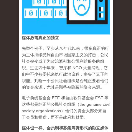
媒体必需真正的独立
先举个例子。至少从70年代以来，很多真正的行
为主体持续受到自由市场国家主义的打击，公民
社会被变成了为政治派别和公司利益服务的组
织。过去四十年来，智库和 NGO 大量涌现，它
们中不少被委托来执行政治议程，丧失了真正的
职能。判断一个公民社会组织是否纯正要看他们
的资金来源，尤其是那些被隐蔽的资金来源。
电子前线基金会 EFF 和自由软件基金会 FSF 等
这些都是纯正的公民社会组织（the genuine civil
society organizations）他们的资金大部分来自
于会员和捐赠，而不是政府和财团。
媒体也一样。会员制和募集筹资形式的独立媒体