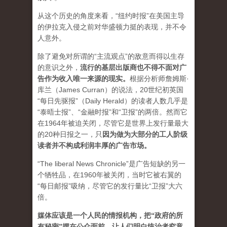
从这个历史的角度来看，“纽约时报”在美国主导
的伊拉克入侵之前对华盛顿力挺的表现，并不令
人意外。
除了避免对所谓的“主流观点”的敌意而得以生存
的意识之外，
流行的基层出版商也不得不面对广
告作为收入唯一来源的现实。
根据分析师詹姆斯·
库兰（James Curran）的说法，20世纪初英国
“每日先驱报”（Daily Herald）的读者人数几乎是
“泰晤士报”、“金融时报”和“卫报”的两倍。然而它
在1964年被迫关闭，尽管它是世界上发行量最大
的20种日报之一，
只
因为做为大部分的工人阶级
读者并不构成利润丰厚的广告市场。
“The liberal News Chronicle”是广告短缺的另一
个牺牲品，在1960年被关闭，当时它被右翼的
“每日邮报”吸纳，尽管它的发行量比“卫报”大六
倍。
媒体应该是一个人民的情报机构，把“政府的所
有秘密”摆在公众面前，让人们明白统治者究竟