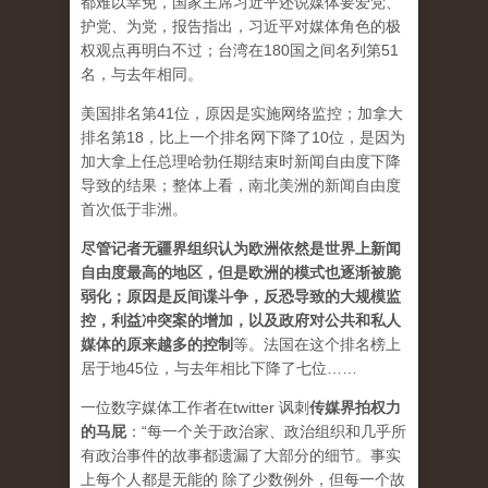
都难以幸免，国家主席习近平还说媒体要爱党、
护党、为党，报告指出，习近平对媒体角色的极
权观点再明白不过；台湾在180国之间名列第51
名，与去年相同。
美国排名第41位，原因是实施网络监控；加拿大
排名第18，比上一个排名网下降了10位，是因为
加大拿上任总理哈勃任期结束时新闻自由度下降
导致的结果；整体上看，南北美洲的新闻自由度
首次低于非洲。
尽管记者无疆界组织认为欧洲依然是世界上新闻
自由度最高的地区，但是欧洲的模式也逐渐被脆
弱化；原因是反间谍斗争，反恐导致的大规模监
控，利益冲突案的增加，以及政府对公共和私人
媒体的原来越多的控制
等。法国在这个排名榜上
居于地45位，与去年相比下降了七位……
一位数字媒体工作者在twitter 讽刺
传媒界拍权力
的马屁
：“每一个关于政治家、政治组织和几乎所
有政治事件的故事都遗漏了大部分的细节。事实
上每个人都是无能的 除了少数例外，但每一个故