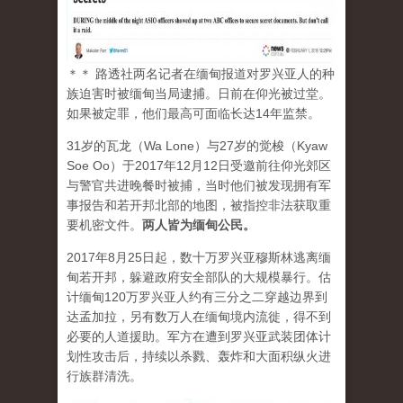
＊＊ 路透社两名记者在缅甸报道对罗兴亚人的种
族迫害时被缅甸当局逮捕。日前在仰光被过堂。
如果被定罪，他们最高可面临长达14年监禁。
31岁的瓦龙（Wa Lone）与27岁的觉梭（Kyaw
Soe Oo）于2017年12月12日受邀前往仰光郊区
与警官共进晚餐时被捕，当时他们被发现拥有军
事报告和若开邦北部的地图，被指控非法获取重
要机密文件。
两人皆为缅甸公民。
2017年8月25日起，数十万罗兴亚穆斯林逃离缅
甸若开邦，躲避政府安全部队的大规模暴行。估
计缅甸120万罗兴亚人约有三分之二穿越边界到
达孟加拉，另有数万人在缅甸境内流徙，得不到
必要的人道援助。军方在遭到罗兴亚武装团体计
划性攻击后，持续以杀戮、轰炸和大面积纵火进
行族群清洗。