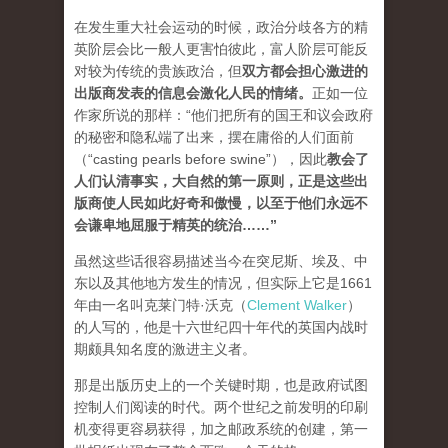
在发生重大社会运动的时候，政治分歧各方的精
英阶层会比一般人更害怕彼此，富人阶层可能反
对较为传统的贵族政治，但
双方都会担心激进的
出版商发表的信息会激化人民的情绪
。
正如一位
作家所说的那样：“他们把所有的国王和议会政府
的秘密和隐私端了出来，摆在庸俗的人们面前
（“casting pearls before swine”），因此
教会了
人们认清事实，大自然的第一原则，正是这些出
版商使人民如此好奇和傲慢，以至于他们永远不
会谦卑地屈服于精英的统治…
…”
虽然这些话很容易描述当今在突尼斯、埃及、中
东以及其他地方发生的情况，但实际上它是1661
年由一名叫克莱门特·沃克（
Clement Walker
）
的人写的，他是十六世纪四十年代的英国内战时
期颇具知名度的激进主义者。
那是出版历史上的一个关键时期，也是政府试图
控制人们阅读的时代。两个世纪之前发明的印刷
机变得更容易获得，加之邮政系统的创建，第一