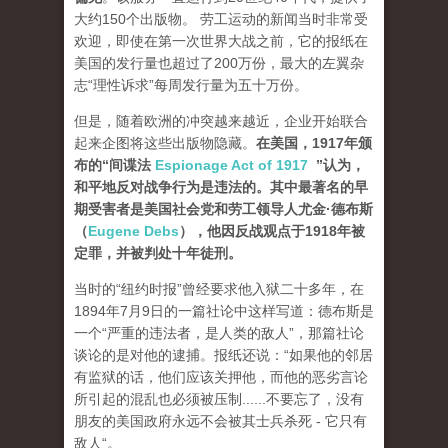
大约150个出版物。 劳工运动的新闻当时非常受
欢迎，即使在第一次世界大战之前，它的报纸在
美国的发行量也超过了200万份，最大的左翼杂
志“理性诉求”每周发行量为五十万份。
但是，随着欧洲的冲突越来越近，企业开始联合
起来企图将这些出版物隐藏。
在美国，1917年颁
布的“间谍法
Espionage Act of 1917
”认为，
和平地反对战争行为是违法的。其中最著名的早
期受害者是美国社会党和劳工领导人尤金·德布斯
（
Eugene Debs
），他因反战观点于1918年被
定罪，并被判处十年徒刑。
当时的“纽约时报”曾经要求他入狱二十多年，在
1894年7月9日的一篇社论中这样写道：德布斯是
一个“严重的违法者，是人类的敌人”，那篇社论
谈论的是对他的逮捕。报纸还说：“如果他的邻居
有监狱的话，他们应该关押他，而他的恶劣言论
所引起的混乱也必须被压制......不要忘了，没有
朋友的美国政府永远不会被其士兵杀死 - 它只有
敌人“。