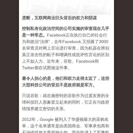
垄断，互联网商业巨头背后的权力和阴谋
控制私有化政治空间的公司实施的审查现在几乎
是一种常态
。
Facebook正在执行自己的社会行
为和政治“法律”，去年Facebook 又招募了3000
名审查员对网上言论进行审查，因为机器在辨别
真正攻击性的帖子和嘲讽性或批评性言论的区别
上不如人力。近年来，谷歌、Facebook和
Twitter都在试图做这件事。
最令人担心的是，他们和权力走得太近了，这些
大型科技公司的背后不是政府就是军方。
只说谷歌：就在施密特的谷歌作为过度友善的全
球科技巨人形象竖立起来的同时，它正在与政府
情报界建立密切的关系。
2012年，Google 被列入了华盛顿最大的采购名
单，这个名单通常是由美国商会、军事承包商和
石油碳排放大亨所独占的。而谷歌进入了军事航