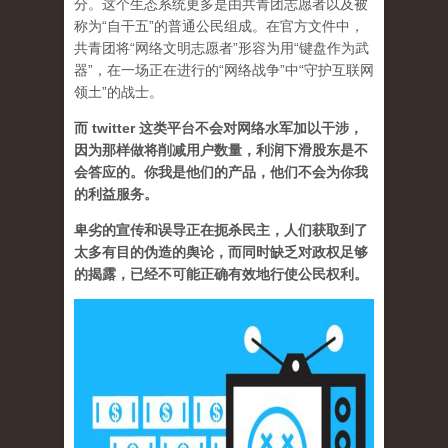
分。这个生态系统更多是由共青团志愿者以及被
称为“自干五”的普通公民组成。在官方文件中，
共青团将“网络文明志愿者”形容为用“键盘作为武
器”，在一场正在进行的“网络战争”中“守护互联网
领土”的战士。
而 twitter 这类平台不会对网络水军加以干涉，
因为那样做将削减用户数量，利润下滑股东是不
会答应的。你我是他们的产品，他们不会为你我
的利益服务。
卑劣的宣传和误导正在扼杀民主，人们获取到了
太多有目的伪造的舆论，而同时缺乏对政权足够
的揭露，已经不可能正确有效地行使公民权利。