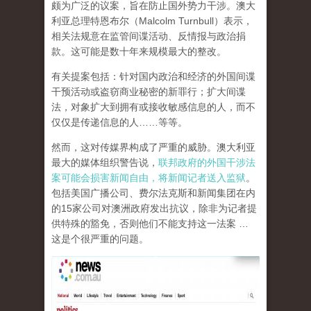
颇为广泛的议案，旨在防止国外势力干涉。澳大
利亚总理特恩布尔（Malcolm Turnbull）表示，
相关法规意在监管间谍活动、反情报与政治捐
款。这可能是数十年来规模最大的整改。
有关提案包括：针对国内政治和经济的外国间谍
干预活动或盗窃商业秘密的新罪行；扩大间谍
法，对象扩大到拥有或接收敏感信息的人，而不
仅仅是传递信息的人……等等。
然而，这对传媒界构成了严重的威胁。澳大利亚
最大的媒体组织警告说，
联邦政府的外国干涉法
案可能会损害新闻自由，将新闻记者送入监狱
。
包括美国广播公司、费尔法克斯和新闻集团在内
的15家公司对澳洲政府发出抗议，除非为记者提
供特殊的豁免，否则他们不能支持这一法案 …
这是个很严重的问题。