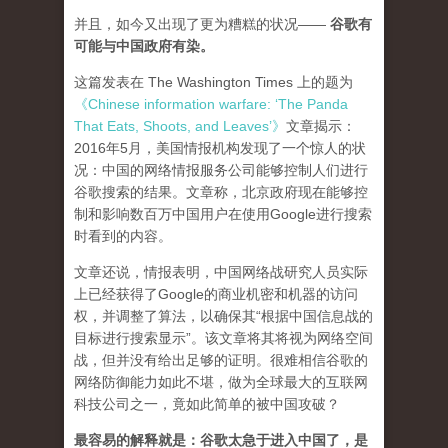
并且，如今又出现了更为糟糕的状况——
谷歌有
可能与中国政府有染。
这篇发表在 The Washington Times 上的题为
《Chinese information warfare: ‘The Panda
That Eats, Shoots, and Leaves’》
文章揭示：
2016年5月，美国情报机构发现了一个惊人的状
况：中国的网络情报服务公司能够控制人们进行
谷歌搜索的结果。文章称，北京政府现在能够控
制和影响数百万中国用户在使用Google进行搜索
时看到的内容。
文章还说，情报表明，中国网络战研究人员实际
上已经获得了Google的商业机密和机器的访问
权，并调整了算法，以确保其“根据中国信息战的
目标进行搜索显示”。该文章将其将视为网络空间
战，但并没有给出足够的证明。很难相信谷歌的
网络防御能力如此不堪，做为全球最大的互联网
科技公司之一，竟如此简单的被中国攻破？
最容易的解释就是：谷歌太急于进入中国了，是