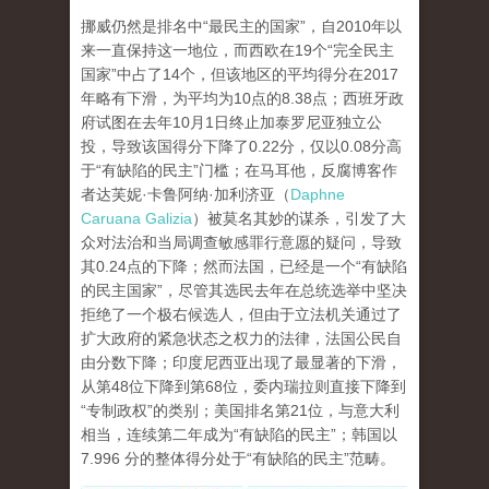
挪威仍然是排名中“最民主的国家”，自2010年以
来一直保持这一地位，而西欧在19个“完全民主
国家”中占了14个，但该地区的平均得分在2017
年略有下滑，为平均为10点的8.38点；西班牙政
府试图在去年10月1日终止加泰罗尼亚独立公
投，导致该国得分下降了0.22分，仅以0.08分高
于“有缺陷的民主”门槛；在马耳他，反腐博客作
者达芙妮·卡鲁阿纳·加利济亚（
Daphne
Caruana Galizia
）被莫名其妙的谋杀，引发了大
众对法治和当局调查敏感罪行意愿的疑问，导致
其0.24点的下降；然而法国，已经是一个“有缺陷
的民主国家”，尽管其选民去年在总统选举中坚决
拒绝了一个极右候选人，但由于立法机关通过了
扩大政府的紧急状态之权力的法律，法国公民自
由分数下降；印度尼西亚出现了最显著的下滑，
从第48位下降到第68位，委内瑞拉则直接下降到
“专制政权”的类别；美国排名第21位，与意大利
相当，连续第二年成为“有缺陷的民主”；韩国以
7.996 分的整体得分处于“有缺陷的民主”范畴。