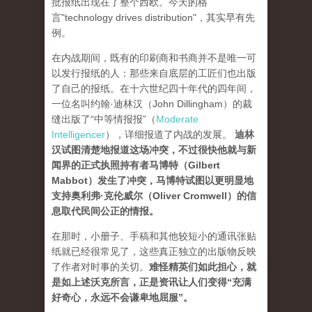
批报纸出现在了整个西欧。今天的格
言"technology drives dis­tribution"，其实早有先
例。
在内战期间，既有的印刷商和书商并不是唯一可
以发行报纸的人：那些来自底层的工匠们也出版
了自己的报纸。在十六世纪四十年代的四年间，
一位名叫约翰·迪林汉（John Dillingham）的裁
缝出版了“中等情报报”（
Moderate
Intelligencer
），详细报道了内战的发展。
迪林
汉试图清楚地报道这场冲突，不过很快他就与新
闻界的正式执照持有者马博特（Gilbert
Mabbot）发生了冲突，马博特试图以更明显地
支持奥利弗·克伦威尔（Oliver Cromwell）的信
息取代民间公正的情报
。
在那时，小册子、手稿和其他较短小的通讯张贴
纸就已经很常见了，这些真正独立的出版物反映
了作者对时事的关切。
难怪精英们如此担心，就
是如上述沃克所言，正是资讯让人们变得“充满
好奇心，永远不会谦卑地屈服”。