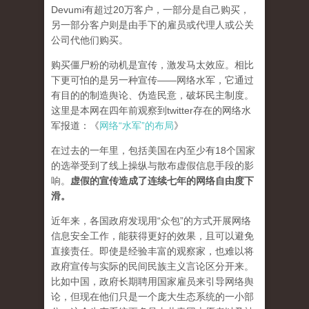
Devumi有超过20万客户，一部分是自己购买，
另一部分客户则是由手下的雇员或代理人或公关
公司代他们购买。
购买僵尸粉的动机是宣传，激发马太效应。相比
下更可怕的是另一种宣传——网络水军，它通过
有目的的制造舆论、伪造民意，破坏民主制度。
这里是本网在四年前观察到twitter存在的网络水
军报道：《
网络“水军”的布局
》
在过去的一年里，包括美国在内至少有18个国家
的选举受到了线上操纵与散布虚假信息手段的影
响。
虚假的宣传造成了连续七年的网络自由度下
滑。
近年来，各国政府发现用“众包”的方式开展网络
信息安全工作，能获得更好的效果，且可以避免
直接责任。即使是经验丰富的观察家，也难以将
政府宣传与实际的民间民族主义言论区分开来。
比如中国，政府长期聘用国家雇员来引导网络舆
论，但现在他们只是一个庞大生态系统的一小部