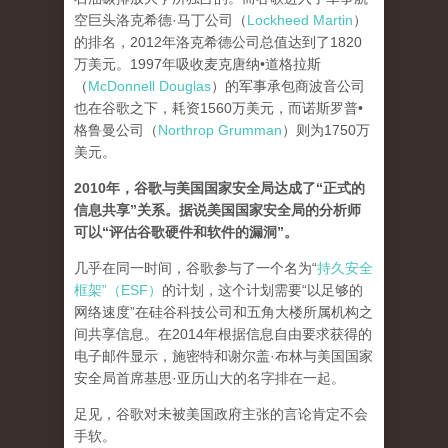
空巨头洛克希德·马丁公司（
Lockheed Martin
）
的排名，2012年洛克希德公司总值达到了1820
万美元。1997年吸收麦克唐纳•道格拉斯
（
McDonnell Douglas
）的军事承包商波音公司
也在谷歌之下，耗资1560万美元，而诺斯罗普•
格鲁曼公司（
Northrop Grumman
）则为1750万
美元。
2010年，谷歌与美国国家安全局达成了“正式的
信息共享”关系。据说美国国家安全局的分析师
可以“评估谷歌硬件和软件的漏洞”。
几乎在同一时间，谷歌参与了一个名为“
持久安全
框架”（ESF）
的计划，这个计划需要“以足够的
网络速度”在硅谷科技公司和五角大楼所属机构之
间共享信息。在2014年根据信息自由要求获得的
电子邮件显示，施密特和谢尔盖·布林与美国国家
安全局首席基思·亚历山大的名字排在一起。
足见，谷歌对未被美国政府主张的言论肯定不会
手软。