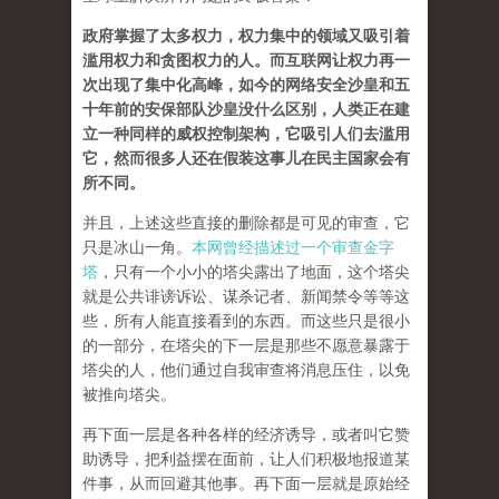
政府掌握了太多权力，权力集中的领域又吸引着
滥用权力和贪图权力的人。而互联网让权力再一
次出现了集中化高峰，如今的网络安全沙皇和五
十年前的安保部队沙皇没什么区别，人类正在建
立一种同样的威权控制架构，它吸引人们去滥用
它，然而很多人还在假装这事儿在民主国家会有
所不同。
并且，上述这些直接的删除都是可见的审查，它
只是冰山一角。
本网曾经描述过一个审查金字
塔
，只有一个小小的塔尖露出了地面，这个塔尖
就是公共诽谤诉讼、谋杀记者、新闻禁令等等这
些，所有人能直接看到的东西。而这些只是很小
的一部分，在塔尖的下一层是那些不愿意暴露于
塔尖的人，他们通过自我审查将消息压住，以免
被推向塔尖。
再下面一层是各种各样的经济诱导，或者叫它赞
助诱导，把利益摆在面前，让人们积极地报道某
件事，从而回避其他事。再下面一层就是原始经