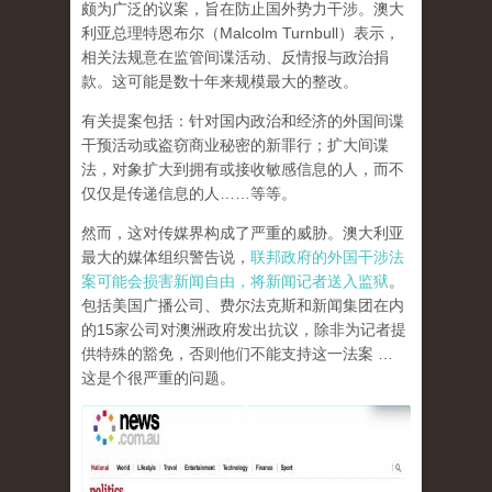
颇为广泛的议案，旨在防止国外势力干涉。澳大
利亚总理特恩布尔（Malcolm Turnbull）表示，
相关法规意在监管间谍活动、反情报与政治捐
款。这可能是数十年来规模最大的整改。
有关提案包括：针对国内政治和经济的外国间谍
干预活动或盗窃商业秘密的新罪行；扩大间谍
法，对象扩大到拥有或接收敏感信息的人，而不
仅仅是传递信息的人……等等。
然而，这对传媒界构成了严重的威胁。澳大利亚
最大的媒体组织警告说，
联邦政府的外国干涉法
案可能会损害新闻自由，将新闻记者送入监狱
。
包括美国广播公司、费尔法克斯和新闻集团在内
的15家公司对澳洲政府发出抗议，除非为记者提
供特殊的豁免，否则他们不能支持这一法案 …
这是个很严重的问题。