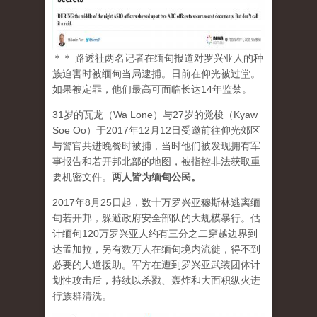
＊＊ 路透社两名记者在缅甸报道对罗兴亚人的种
族迫害时被缅甸当局逮捕。日前在仰光被过堂。
如果被定罪，他们最高可面临长达14年监禁。
31岁的瓦龙（Wa Lone）与27岁的觉梭（Kyaw
Soe Oo）于2017年12月12日受邀前往仰光郊区
与警官共进晚餐时被捕，当时他们被发现拥有军
事报告和若开邦北部的地图，被指控非法获取重
要机密文件。
两人皆为缅甸公民。
2017年8月25日起，数十万罗兴亚穆斯林逃离缅
甸若开邦，躲避政府安全部队的大规模暴行。估
计缅甸120万罗兴亚人约有三分之二穿越边界到
达孟加拉，另有数万人在缅甸境内流徙，得不到
必要的人道援助。军方在遭到罗兴亚武装团体计
划性攻击后，持续以杀戮、轰炸和大面积纵火进
行族群清洗。