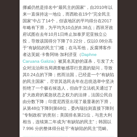
挪威仍然是排名中“最民主的国家”，自2010年以
来一直保持这一地位，而西欧在19个“完全民主
国家”中占了14个，但该地区的平均得分在2017
年略有下滑，为平均为10点的8.38点；西班牙政
府试图在去年10月1日终止加泰罗尼亚独立公
投，导致该国得分下降了0.22分，仅以0.08分高
于“有缺陷的民主”门槛；在马耳他，反腐博客作
者达芙妮·卡鲁阿纳·加利济亚（
Daphne
Caruana Galizia
）被莫名其妙的谋杀，引发了大
众对法治和当局调查敏感罪行意愿的疑问，导致
其0.24点的下降；然而法国，已经是一个“有缺陷
的民主国家”，尽管其选民去年在总统选举中坚决
拒绝了一个极右候选人，但由于立法机关通过了
扩大政府的紧急状态之权力的法律，法国公民自
由分数下降；印度尼西亚出现了最显著的下滑，
从第48位下降到第68位，委内瑞拉则直接下降到
“专制政权”的类别；美国排名第21位，与意大利
相当，连续第二年成为“有缺陷的民主”；韩国以
7.996 分的整体得分处于“有缺陷的民主”范畴。