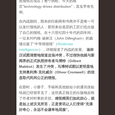
批报纸出现在了整个西欧。今天的格
言"technology drives dis­tribution"，其实早有先
例。
在内战期间，既有的印刷商和书商并不是唯一可
以发行报纸的人：那些来自底层的工匠们也出版
了自己的报纸。在十六世纪四十年代的四年间，
一位名叫约翰·迪林汉（John Dillingham）的裁
缝出版了“中等情报报”（
Moderate
Intelligencer
），详细报道了内战的发展。
迪林
汉试图清楚地报道这场冲突，不过很快他就与新
闻界的正式执照持有者马博特（Gilbert
Mabbot）发生了冲突，马博特试图以更明显地
支持奥利弗·克伦威尔（Oliver Cromwell）的信
息取代民间公正的情报
。
在那时，小册子、手稿和其他较短小的通讯张贴
纸就已经很常见了，这些真正独立的出版物反映
了作者对时事的关切。
难怪精英们如此担心，就
是如上述沃克所言，正是资讯让人们变得“充满
好奇心，永远不会谦卑地屈服”。