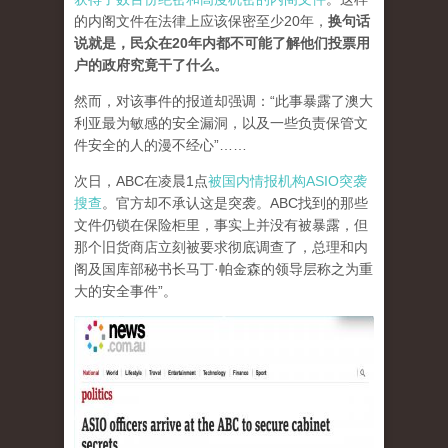
的内阁文件在法律上应该保密至少20年，
换句话
说就是，民众在20年内都不可能了解他们投票用
户的政府究竟干了什么。
然而，对该事件的报道却强调：“此事暴露了澳大
利亚最为敏感的安全漏洞，以及一些负责保管文
件安全的人的漫不经心”……
次日，ABC在凌晨1点
被国内情报机构ASIO突袭
搜查
。官方却不承认这是突袭。ABC找到的那些
文件仍锁在保险柜里，事实上并没有被暴露，但
那个旧货商店立刻被要求彻底调查了，总理和内
阁及国库部秘书长马丁·帕金森的领导层称之为重
大的安全事件”。