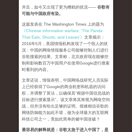
并且，如今又出现了更为糟糕的状况——
谷歌有
可能与中国政府有染。
这篇发表在 The Washington Times 上的题为
《Chinese information warfare: ‘The Panda
That Eats, Shoots, and Leaves’》
文章揭示：
2016年5月，美国情报机构发现了一个惊人的状
况：中国的网络情报服务公司能够控制人们进行
谷歌搜索的结果。文章称，北京政府现在能够控
制和影响数百万中国用户在使用Google进行搜索
时看到的内容。
文章还说，情报表明，中国网络战研究人员实际
上已经获得了Google的商业机密和机器的访问
权，并调整了算法，以确保其“根据中国信息战的
目标进行搜索显示”。该文章将其将视为网络空间
战，但并没有给出足够的证明。很难相信谷歌的
网络防御能力如此不堪，做为全球最大的互联网
科技公司之一，竟如此简单的被中国攻破？
最容易的解释就是：谷歌太急于进入中国了，是