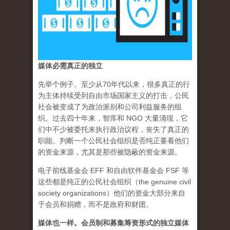
媒体必需真正的独立
先举个例子。至少从70年代以来，很多真正的行
为主体持续受到自由市场国家主义的打击，公民
社会被变成了为政治派别和公司利益服务的组
织。过去四十年来，智库和 NGO 大量涌现，它
们中不少被委托来执行政治议程，丧失了真正的
职能。判断一个公民社会组织是否纯正要看他们
的资金来源，尤其是那些被隐蔽的资金来源。
电子前线基金会 EFF 和自由软件基金会 FSF 等
这些都是纯正的公民社会组织（the genuine civil
society organizations）他们的资金大部分来自
于会员和捐赠，而不是政府和财团。
媒体也一样。会员制和募集筹资形式的独立媒体