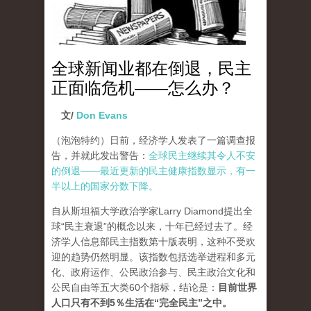
全球新闻业都在倒退，民主
正面临危机——怎么办？
文/
Don Evans
（泡泡特约）
日前，经济学人发表了一篇调查报
告，并就此发出警告：
全球民主继续其令人不安
的倒退——最近更新的民主健康指数显示，有一
半以上的国家分数下降。
自从斯坦福大学政治学家Larry Diamond提出全
球“民主衰退”的概念以来，十年已经过去了。经
济学人信息部民主指数第十版表明，这种不受欢
迎的趋势仍然明显。该指数包括选举进程和多元
化、政府运作、公民政治参与、民主政治文化和
公民自由等五大类60个指标，结论是：
目前世界
人口只有不到5％生活在“完全民主”之中。