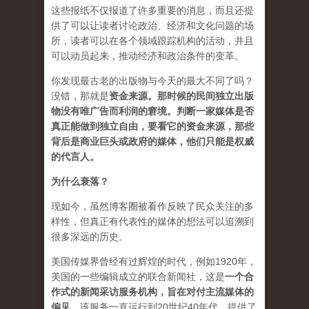
这些报纸不仅报道了许多重要的消息，而且还提
供了可以让读者讨论政治、经济和文化问题的场
所，读者可以在各个领域跟踪机构的活动，并且
可以动员起来，推动经济和政治条件的变革。
你发现最古老的出版物与今天的最大不同了吗？
没错，那就是
资
金来源
。
那时候的民间独立出版
物没有唯广告而利润的窘境。判断一家媒体是否
真正能做到独立自由，要看它的资金来源，那些
背后是商业巨头或政府的媒体，他们只能是权威
的代言人。
为什么衰落？
现如今，虽然博客圈被看作反映了民众关注的多
样性，但真正有代表性的媒体的想法可以追溯到
很多深远的历史。
美国传媒界曾经有过辉煌的时代，例如1920年，
美国的一些编辑成立的联合新闻社，这是
一个合
作式的新闻采访服务机构，旨在对付主流媒体的
偏见
。该服务一直运行到20世纪40年代，提供了