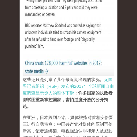
这些还只是列举了几个最近期出现的状况。
无国
界记者组织（RSF）发布的2017年全球新闻自由
度调查显示惊人的整体下滑
：
许多国家的执政者
都试图重新掌控国家，害怕过度开放的公开辩
论。
在亚洲，日本跌到72名，媒体被指对首相安倍晋
三进行自我审查；中国共产党对媒体的压制再创
新高，记者连绑架、电视强迫认罪和亲人被威胁