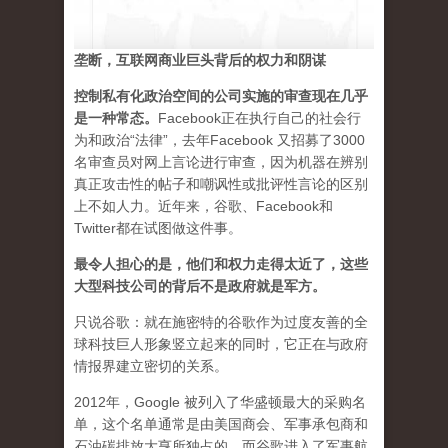
垄断，互联网商业巨头背后的权力和阴谋
控制私有化政治空间的公司实施的审查现在几乎
是一种常态
。
Facebook正在执行自己的社会行
为和政治“法律”，去年Facebook 又招募了3000
名审查员对网上言论进行审查，因为机器在辨别
真正攻击性的帖子和嘲讽性或批评性言论的区别
上不如人力。近年来，谷歌、Facebook和
Twitter都在试图做这件事。
最令人担心的是，他们和权力走得太近了，这些
大型科技公司的背后不是政府就是军方。
只说谷歌：就在施密特的谷歌作为过度友善的全
球科技巨人形象竖立起来的同时，它正在与政府
情报界建立密切的关系。
2012年，Google 被列入了华盛顿最大的采购名
单，这个名单通常是由美国商会、军事承包商和
石油碳排放大亨所独占的。而谷歌进入了军事航