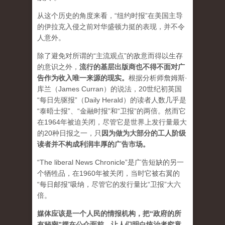
从这个历史的角度来看，“纽约时报”在美国主导
的伊拉克入侵之前对华盛顿力挺的表现，并不令
人意外。
除了避免对所谓的“主流观点”的敌意而得以生存
的意识之外，
流行的基层出版商也不得不面对广
告作为收入唯一来源的现实。
根据分析师詹姆斯·
库兰（James Curran）的说法，20世纪初英国
“每日先驱报”（Daily Herald）的读者人数几乎是
“泰晤士报”、“金融时报”和“卫报”的两倍。然而它
在1964年被迫关闭，尽管它是世界上发行量最大
的20种日报之一，
只
因为做为大部分的工人阶级
读者并不构成利润丰厚的广告市场。
“The liberal News Chronicle”是广告短缺的另一
个牺牲品，在1960年被关闭，当时它被右翼的
“每日邮报”吸纳，尽管它的发行量比“卫报”大六
倍。
媒体应该是一个人民的情报机构，把“政府的所
有秘密”摆在公众面前，让人们明白统治者究竟