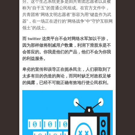
分。这个生态系统更多是由共青团志愿者以及被
称为“自干五”的普通公民组成。在官方文件中，
共青团将“网络文明志愿者”形容为用“键盘作为武
器”，在一场正在进行的“网络战争”中“守护互联网
领土”的战士。
而 twitter 这类平台不会对网络水军加以干涉，
因为那样做将削减用户数量，利润下滑股东是不
会答应的。你我是他们的产品，他们不会为你我
的利益服务。
卑劣的宣传和误导正在扼杀民主，人们获取到了
太多有目的伪造的舆论，而同时缺乏对政权足够
的揭露，已经不可能正确有效地行使公民权利。