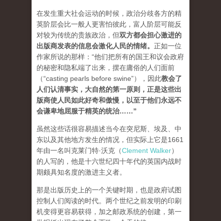
在发生重大社会运动的时候，政治分歧各方的精
英阶层会比一般人更害怕彼此，富人阶层可能反
对较为传统的贵族政治，但
双方都会担心激进的
出版商发表的信息会激化人民的情绪
。
正如一位
作家所说的那样：“他们把所有的国王和议会政府
的秘密和隐私端了出来，摆在庸俗的人们面前
（“casting pearls before swine”），因此
教会了
人们认清事实，大自然的第一原则，正是这些出
版商使人民如此好奇和傲慢，以至于他们永远不
会谦卑地屈服于精英的统治…
…”
虽然这些话很容易描述当今在突尼斯、埃及、中
东以及其他地方发生的情况，但实际上它是1661
年由一名叫克莱门特·沃克（
Clement Walker
）
的人写的，他是十六世纪四十年代的英国内战时
期颇具知名度的激进主义者。
那是出版历史上的一个关键时期，也是政府试图
控制人们阅读的时代。两个世纪之前发明的印刷
机变得更容易获得，加之邮政系统的创建，第一