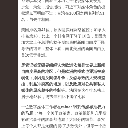
都难以幸免，国家主席习近平还说媒体要爱党、
护党、为党，报告指出，习近平对媒体角色的极
权观点再明白不过；台湾在180国之间名列第51
名，与去年相同。
美国排名第41位，原因是实施网络监控；加拿大
排名第18，比上一个排名网下降了10位，是因为
加大拿上任总理哈勃任期结束时新闻自由度下降
导致的结果；整体上看，南北美洲的新闻自由度
首次低于非洲。
尽管记者无疆界组织认为欧洲依然是世界上新闻
自由度最高的地区，但是欧洲的模式也逐渐被脆
弱化；原因是反间谍斗争，反恐导致的大规模监
控，利益冲突案的增加，以及政府对公共和私人
媒体的原来越多的控制
等。法国在这个排名榜上
居于地45位，与去年相比下降了七位……
一位数字媒体工作者在twitter 讽刺
传媒界拍权力
的马屁
：“每一个关于政治家、政治组织和几乎所
有政治事件的故事都遗漏了大部分的细节。事实
上每个人都是无能的 除了少数例外，但每一个故