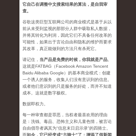
它自己在调整中文搜索结果的算法，是自我审
查。
谷歌这类巨型互联网公司的商业模式是基于从以
前从未受到监视的那部分人群中吸取私人数据，
并将其转化为利润，因此它们不具备任何改革的
可能性，如果出于言论自由和隐私的维护而要求
其改革，真正能做到的方法只有杀死它。
请记住，
当产品是免费的时候，你我就是产品
。
这就是FATBAG（Facebook Amazon Tencent
Baidu Alibaba Google）的基本商业模式：创建
一个诱人的服务，收集人们没有意识到的信息。
或者他们意识到的只是服务的好处，而并不知道
成本。这就是数字极权。
数据即权力。
每一种审查都是罪恶，当权者最喜欢用的理由
是：洗钱、毒品、恐怖主义和儿童色情，被言论
自由倡导者讽其为“信息末日启示录”的四骑士。
而
如今，它已经变成“六骑士”了：增添了假新闻