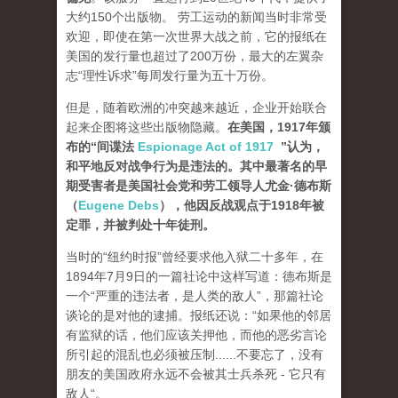
大约150个出版物。 劳工运动的新闻当时非常受
欢迎，即使在第一次世界大战之前，它的报纸在
美国的发行量也超过了200万份，最大的左翼杂
志“理性诉求”每周发行量为五十万份。
但是，随着欧洲的冲突越来越近，企业开始联合
起来企图将这些出版物隐藏。
在美国，1917年颁
布的“间谍法
Espionage Act of 1917
”认为，
和平地反对战争行为是违法的。其中最著名的早
期受害者是美国社会党和劳工领导人尤金·德布斯
（
Eugene Debs
），他因反战观点于1918年被
定罪，并被判处十年徒刑。
当时的“纽约时报”曾经要求他入狱二十多年，在
1894年7月9日的一篇社论中这样写道：德布斯是
一个“严重的违法者，是人类的敌人”，那篇社论
谈论的是对他的逮捕。报纸还说：“如果他的邻居
有监狱的话，他们应该关押他，而他的恶劣言论
所引起的混乱也必须被压制......不要忘了，没有
朋友的美国政府永远不会被其士兵杀死 - 它只有
敌人“。