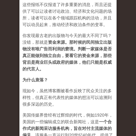
这些报纸不仅报道了许多重要的消息，而且还提
供了可以让读者讨论政治、经济和文化问题的场
所，读者可以在各个领域跟踪机构的活动，并且
可以动员起来，推动经济和政治条件的变革。
你发现最古老的出版物与今天的最大不同了吗？
没错，那就是
资
金来源
。
那时候的民间独立出版
物没有唯广告而利润的窘境。判断一家媒体是否
真正能做到独立自由，要看它的资金来源，那些
背后是商业巨头或政府的媒体，他们只能是权威
的代言人。
为什么衰落？
现如今，虽然博客圈被看作反映了民众关注的多
样性，但真正有代表性的媒体的想法可以追溯到
很多深远的历史。
美国传媒界曾经有过辉煌的时代，例如1920年，
美国的一些编辑成立的联合新闻社，这是
一个合
作式的新闻采访服务机构，旨在对付主流媒体的
偏见
。该服务一直运行到20世纪40年代，提供了