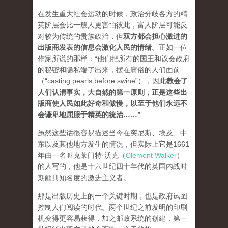
在发生重大社会运动的时候，政治分歧各方的精
英阶层会比一般人更害怕彼此，富人阶层可能反
对较为传统的贵族政治，但
双方都会担心激进的
出版商发表的信息会激化人民的情绪
。
正如一位
作家所说的那样：“他们把所有的国王和议会政府
的秘密和隐私端了出来，摆在庸俗的人们面前
（“casting pearls before swine”），因此
教会了
人们认清事实，大自然的第一原则，正是这些出
版商使人民如此好奇和傲慢，以至于他们永远不
会谦卑地屈服于精英的统治…
…”
虽然这些话很容易描述当今在突尼斯、埃及、中
东以及其他地方发生的情况，但实际上它是1661
年由一名叫克莱门特·沃克（
Clement Walker
）
的人写的，他是十六世纪四十年代的英国内战时
期颇具知名度的激进主义者。
那是出版历史上的一个关键时期，也是政府试图
控制人们阅读的时代。两个世纪之前发明的印刷
机变得更容易获得，加之邮政系统的创建，第一