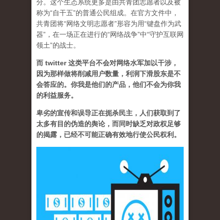
分。这个生态系统更多是由共青团志愿者以及被
称为“自干五”的普通公民组成。在官方文件中，
共青团将“网络文明志愿者”形容为用“键盘作为武
器”，在一场正在进行的“网络战争”中“守护互联网
领土”的战士。
而 twitter 这类平台不会对网络水军加以干涉，
因为那样做将削减用户数量，利润下滑股东是不
会答应的。你我是他们的产品，他们不会为你我
的利益服务。
卑劣的宣传和误导正在扼杀民主，人们获取到了
太多有目的伪造的舆论，而同时缺乏对政权足够
的揭露，已经不可能正确有效地行使公民权利。