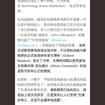
批报纸出现在了整个西欧。今天的格
言"technology drives dis­tribution"，其实早有先
例。
在内战期间，既有的印刷商和书商并不是唯一可
以发行报纸的人：那些来自底层的工匠们也出版
了自己的报纸。在十六世纪四十年代的四年间，
一位名叫约翰·迪林汉（John Dillingham）的裁
缝出版了“中等情报报”（
Moderate
Intelligencer
），详细报道了内战的发展。
迪林
汉试图清楚地报道这场冲突，不过很快他就与新
闻界的正式执照持有者马博特（Gilbert
Mabbot）发生了冲突，马博特试图以更明显地
支持奥利弗·克伦威尔（Oliver Cromwell）的信
息取代民间公正的情报
。
在那时，小册子、手稿和其他较短小的通讯张贴
纸就已经很常见了，这些真正独立的出版物反映
了作者对时事的关切。
难怪精英们如此担心，就
是如上述沃克所言，正是资讯让人们变得“充满
好奇心，永远不会谦卑地屈服”。