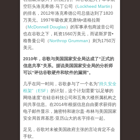
空巨头洛克希德·马丁公司（
Lockheed Martin
）
的排名，2012年洛克希德公司总值达到了1820
万美元。1997年吸收麦克唐纳•道格拉斯
（
McDonnell Douglas
）的军事承包商波音公司
也在谷歌之下，耗资1560万美元，而诺斯罗普•
格鲁曼公司（
Northrop Grumman
）则为1750万
美元。
2010年，谷歌与美国国家安全局达成了“正式的
信息共享”关系。据说美国国家安全局的分析师
可以“评估谷歌硬件和软件的漏洞”。
几乎在同一时间，谷歌参与了一个名为“
持久安全
框架”（ESF）
的计划，这个计划需要“以足够的
网络速度”在硅谷科技公司和五角大楼所属机构之
间共享信息。在2014年根据信息自由要求获得的
电子邮件显示，施密特和谢尔盖·布林与美国国家
安全局首席基思·亚历山大的名字排在一起。
足见，谷歌对未被美国政府主张的言论肯定不会
手软。