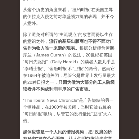
从这个历史的角度来看，“纽约时报”在美国主导
的伊拉克入侵之前对华盛顿力挺的表现，并不令
人意外。
除了避免对所谓的“主流观点”的敌意而得以生存
的意识之外，
流行的基层出版商也不得不面对广
告作为收入唯一来源的现实。
根据分析师詹姆斯·
库兰（James Curran）的说法，20世纪初英国
“每日先驱报”（Daily Herald）的读者人数几乎是
“泰晤士报”、“金融时报”和“卫报”的两倍。然而它
在1964年被迫关闭，尽管它是世界上发行量最大
的20种日报之一，
只
因为做为大部分的工人阶级
读者并不构成利润丰厚的广告市场。
“The liberal News Chronicle”是广告短缺的另一
个牺牲品，在1960年被关闭，当时它被右翼的
“每日邮报”吸纳，尽管它的发行量比“卫报”大六
倍。
媒体应该是一个人民的情报机构，把“政府的所
有秘密”摆在公众面前，让人们明白统治者究竟