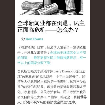
全球新闻业都在倒退，民主
正面临危机——怎么办？
文/
Don Evans
（泡泡特约）
日前，经济学人发表了一篇调查报
告，并就此发出警告：
全球民主继续其令人不安
的倒退——最近更新的民主健康指数显示，有一
半以上的国家分数下降。
自从斯坦福大学政治学家Larry Diamond提出全
球“民主衰退”的概念以来，十年已经过去了。经
济学人信息部民主指数第十版表明，这种不受欢
迎的趋势仍然明显。该指数包括选举进程和多元
化、政府运作、公民政治参与、民主政治文化和
公民自由等五大类60个指标，结论是：
目前世界
人口只有不到5％生活在“完全民主”之中。