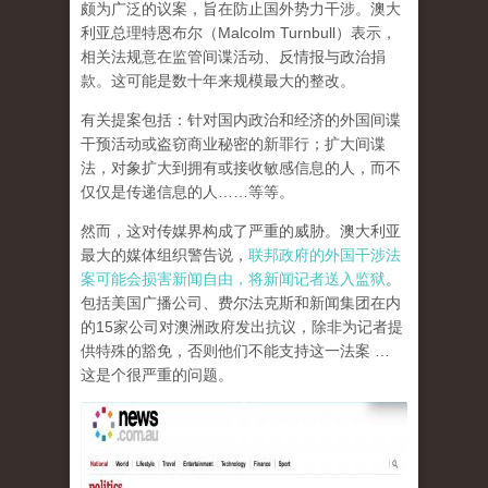
颇为广泛的议案，旨在防止国外势力干涉。澳大
利亚总理特恩布尔（Malcolm Turnbull）表示，
相关法规意在监管间谍活动、反情报与政治捐
款。这可能是数十年来规模最大的整改。
有关提案包括：针对国内政治和经济的外国间谍
干预活动或盗窃商业秘密的新罪行；扩大间谍
法，对象扩大到拥有或接收敏感信息的人，而不
仅仅是传递信息的人……等等。
然而，这对传媒界构成了严重的威胁。澳大利亚
最大的媒体组织警告说，
联邦政府的外国干涉法
案可能会损害新闻自由，将新闻记者送入监狱
。
包括美国广播公司、费尔法克斯和新闻集团在内
的15家公司对澳洲政府发出抗议，除非为记者提
供特殊的豁免，否则他们不能支持这一法案 …
这是个很严重的问题。