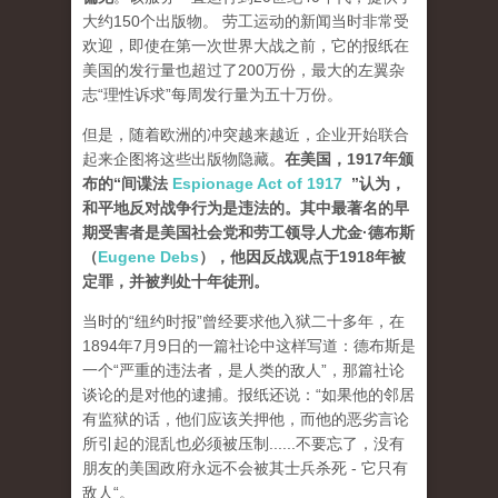
大约150个出版物。 劳工运动的新闻当时非常受
欢迎，即使在第一次世界大战之前，它的报纸在
美国的发行量也超过了200万份，最大的左翼杂
志“理性诉求”每周发行量为五十万份。
但是，随着欧洲的冲突越来越近，企业开始联合
起来企图将这些出版物隐藏。
在美国，1917年颁
布的“间谍法
Espionage Act of 1917
”认为，
和平地反对战争行为是违法的。其中最著名的早
期受害者是美国社会党和劳工领导人尤金·德布斯
（
Eugene Debs
），他因反战观点于1918年被
定罪，并被判处十年徒刑。
当时的“纽约时报”曾经要求他入狱二十多年，在
1894年7月9日的一篇社论中这样写道：德布斯是
一个“严重的违法者，是人类的敌人”，那篇社论
谈论的是对他的逮捕。报纸还说：“如果他的邻居
有监狱的话，他们应该关押他，而他的恶劣言论
所引起的混乱也必须被压制......不要忘了，没有
朋友的美国政府永远不会被其士兵杀死 - 它只有
敌人“。