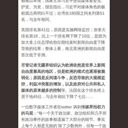
都难以幸免，国家主席习近平还说媒体要爱党、
护党、为党，报告指出，习近平对媒体角色的极
权观点再明白不过；台湾在180国之间名列第51
名，与去年相同。
美国排名第41位，原因是实施网络监控；加拿大
排名第18，比上一个排名网下降了10位，是因为
加大拿上任总理哈勃任期结束时新闻自由度下降
导致的结果；整体上看，南北美洲的新闻自由度
首次低于非洲。
尽管记者无疆界组织认为欧洲依然是世界上新闻
自由度最高的地区，但是欧洲的模式也逐渐被脆
弱化；原因是反间谍斗争，反恐导致的大规模监
控，利益冲突案的增加，以及政府对公共和私人
媒体的原来越多的控制
等。法国在这个排名榜上
居于地45位，与去年相比下降了七位……
一位数字媒体工作者在twitter 讽刺
传媒界拍权力
的马屁
：“每一个关于政治家、政治组织和几乎所
有政治事件的故事都遗漏了大部分的细节。事实
上每个人都是无能的 除了少数例外，但每一个故