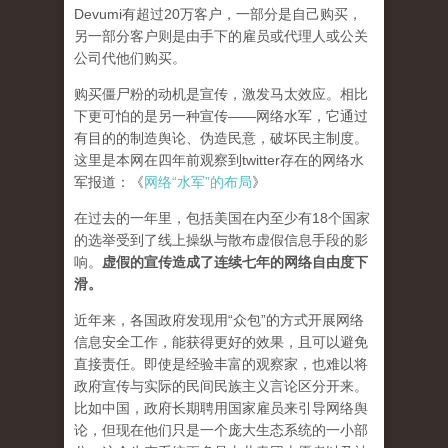
Devumi有超过20万客户，一部分是自己购买，
另一部分客户则是由手下的雇员或代理人或公关
公司代他们购买。
购买僵尸粉的动机是宣传，激发马太效应。相比
下更可怕的是另一种宣传——网络水军，它通过
有目的的制造舆论、伪造民意，破坏民主制度。
这里是本网在四年前观察到twitter存在的网络水
军报道：《
网络“水军”的布局
》
在过去的一年里，包括美国在内至少有18个国家
的选举受到了线上操纵与散布虚假信息手段的影
响。
虚假的宣传造成了连续七年的网络自由度下
滑。
近年来，各国政府发现用“众包”的方式开展网络
信息安全工作，能获得更好的效果，且可以避免
直接责任。即使是经验丰富的观察家，也难以将
政府宣传与实际的民间民族主义言论区分开来。
比如中国，政府长期聘用国家雇员来引导网络舆
论，但现在他们只是一个庞大生态系统的一小部