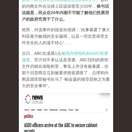
的内阁文件在法律上应该保密至少20年，
换句话
说就是，民众在20年内都不可能了解他们投票用
户的政府究竟干了什么。
然而，对该事件的报道却强调：“此事暴露了澳大
利亚最为敏感的安全漏洞，以及一些负责保管文
件安全的人的漫不经心”……
次日，ABC在凌晨1点
被国内情报机构ASIO突袭
搜查
。官方却不承认这是突袭。ABC找到的那些
文件仍锁在保险柜里，事实上并没有被暴露，但
那个旧货商店立刻被要求彻底调查了，总理和内
阁及国库部秘书长马丁·帕金森的领导层称之为重
大的安全事件”。