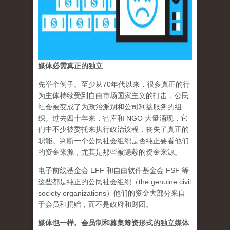
媒体必需真正的独立
先举个例子。至少从70年代以来，很多真正的行
为主体持续受到自由市场国家主义的打击，公民
社会被变成了为政治派别和公司利益服务的组
织。过去四十年来，智库和 NGO 大量涌现，它
们中不少被委托来执行政治议程，丧失了真正的
职能。判断一个公民社会组织是否纯正要看他们
的资金来源，尤其是那些被隐蔽的资金来源。
电子前线基金会 EFF 和自由软件基金会 FSF 等
这些都是纯正的公民社会组织（the genuine civil
society organizations）他们的资金大部分来自
于会员和捐赠，而不是政府和财团。
媒体也一样。会员制和募集筹资形式的独立媒体