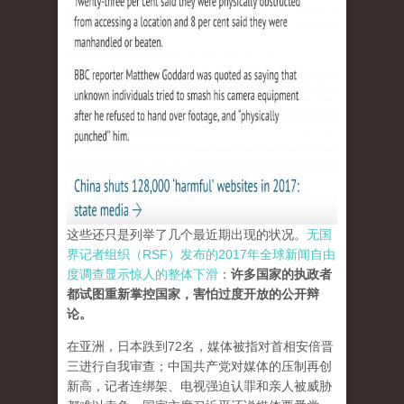
这些还只是列举了几个最近期出现的状况。
无国
界记者组织（RSF）发布的2017年全球新闻自由
度调查显示惊人的整体下滑
：
许多国家的执政者
都试图重新掌控国家，害怕过度开放的公开辩
论。
在亚洲，日本跌到72名，媒体被指对首相安倍晋
三进行自我审查；中国共产党对媒体的压制再创
新高，记者连绑架、电视强迫认罪和亲人被威胁