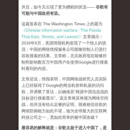
并且，如今又出现了更为糟糕的状况——
谷歌有
可能与中国政府有染。
这篇发表在 The Washington Times 上的题为
《Chinese information warfare: ‘The Panda
That Eats, Shoots, and Leaves’》
文章揭示：
2016年5月，美国情报机构发现了一个惊人的状
况：中国的网络情报服务公司能够控制人们进行
谷歌搜索的结果。文章称，北京政府现在能够控
制和影响数百万中国用户在使用Google进行搜索
时看到的内容。
文章还说，情报表明，中国网络战研究人员实际
上已经获得了Google的商业机密和机器的访问
权，并调整了算法，以确保其“根据中国信息战的
目标进行搜索显示”。该文章将其将视为网络空间
战，但并没有给出足够的证明。很难相信谷歌的
网络防御能力如此不堪，做为全球最大的互联网
科技公司之一，竟如此简单的被中国攻破？
最容易的解释就是：谷歌太急于进入中国了，是