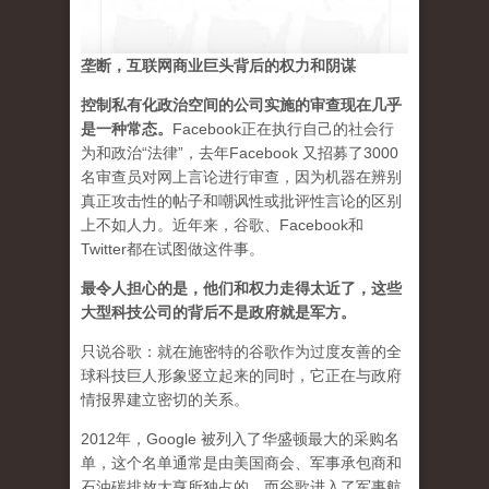
垄断，互联网商业巨头背后的权力和阴谋
控制私有化政治空间的公司实施的审查现在几乎
是一种常态
。
Facebook正在执行自己的社会行
为和政治“法律”，去年Facebook 又招募了3000
名审查员对网上言论进行审查，因为机器在辨别
真正攻击性的帖子和嘲讽性或批评性言论的区别
上不如人力。近年来，谷歌、Facebook和
Twitter都在试图做这件事。
最令人担心的是，他们和权力走得太近了，这些
大型科技公司的背后不是政府就是军方。
只说谷歌：就在施密特的谷歌作为过度友善的全
球科技巨人形象竖立起来的同时，它正在与政府
情报界建立密切的关系。
2012年，Google 被列入了华盛顿最大的采购名
单，这个名单通常是由美国商会、军事承包商和
石油碳排放大亨所独占的。而谷歌进入了军事航