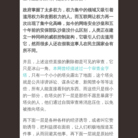
政府掌握了太多权力，权力集中的领域又吸引着
滥用权力和贪图权力的人。而互联网让权力再一
次出现了集中化高峰，如今的网络安全沙皇和五
十年前的安保部队沙皇没什么区别，人类正在建
立一种同样的威权控制架构，它吸引人们去滥用
它，然而很多人还在假装这事儿在民主国家会有
所不同。
并且，上述这些直接的删除都是可见的审查，它
只是冰山一角。
本网曾经描述过一个审查金字
塔
，只有一个小小的塔尖露出了地面，这个塔尖
就是公共诽谤诉讼、谋杀记者、新闻禁令等等这
些，所有人能直接看到的东西。而这些只是很小
的一部分，在塔尖的下一层是那些不愿意暴露于
塔尖的人，他们通过自我审查将消息压住，以免
被推向塔尖。
再下面一层是各种各样的经济诱导，或者叫它赞
助诱导，把利益摆在面前，让人们积极地报道某
件事，从而回避其他事。再下面一层就是原始经