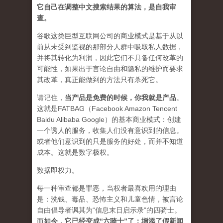
它自己在调整中文搜索结果的算法，是自我审
查。
谷歌这类巨型互联网公司的商业模式是基于从以
前从未受到监视的那部分人群中吸取私人数据，
并将其转化为利润，因此它们不具备任何改革的
可能性，如果出于言论自由和隐私的维护而要求
其改革，真正能做到的方法只有杀死它。
请记住，
当产品是免费的时候，你我就是产品
。
这就是FATBAG（Facebook Amazon Tencent
Baidu Alibaba Google）的基本商业模式：创建
一个诱人的服务，收集人们没有意识到的信息。
或者他们意识到的只是服务的好处，而并不知道
成本。这就是数字极权。
数据即权力。
每一种审查都是罪恶，当权者最喜欢用的理由
是：洗钱、毒品、恐怖主义和儿童色情，被言论
自由倡导者讽其为“信息末日启示录”的四骑士。
而
如今，它已经变成“六骑士”了：增添了假新闻