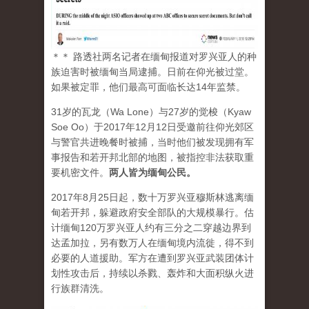
＊＊ 路透社两名记者在缅甸报道对罗兴亚人的种
族迫害时被缅甸当局逮捕。日前在仰光被过堂。
如果被定罪，他们最高可面临长达14年监禁。
31岁的瓦龙（Wa Lone）与27岁的觉梭（Kyaw
Soe Oo）于2017年12月12日受邀前往仰光郊区
与警官共进晚餐时被捕，当时他们被发现拥有军
事报告和若开邦北部的地图，被指控非法获取重
要机密文件。
两人皆为缅甸公民。
2017年8月25日起，数十万罗兴亚穆斯林逃离缅
甸若开邦，躲避政府安全部队的大规模暴行。估
计缅甸120万罗兴亚人约有三分之二穿越边界到
达孟加拉，另有数万人在缅甸境内流徙，得不到
必要的人道援助。军方在遭到罗兴亚武装团体计
划性攻击后，持续以杀戮、轰炸和大面积纵火进
行族群清洗。