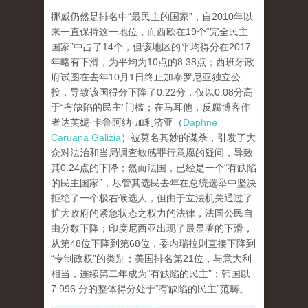
挪威仍然是排名中“最民主的国家”，自2010年以
来一直保持这一地位，而西欧在19个“完全民主
国家”中占了14个，但该地区的平均得分在2017
年略有下滑，为平均为10点的8.38点；西班牙政
府试图在去年10月1日终止加泰罗尼亚独立公
投，导致该国得分下降了0.22分，仅以0.08分高
于“有缺陷的民主”门槛；在马耳他，反腐博客作
者达芙妮·卡鲁阿纳·加利济亚（
Daphne
Caruana Galizia
）被莫名其妙的谋杀，引发了大
众对法治和当局调查敏感罪行意愿的疑问，导致
其0.24点的下降；然而法国，已经是一个“有缺陷
的民主国家”，尽管其选民去年在总统选举中坚决
拒绝了一个极右候选人，但由于立法机关通过了
扩大政府的紧急状态之权力的法律，法国公民自
由分数下降；印度尼西亚出现了最显著的下滑，
从第48位下降到第68位，委内瑞拉则直接下降到
“专制政权”的类别；美国排名第21位，与意大利
相当，连续第二年成为“有缺陷的民主”；韩国以
7.996 分的整体得分处于“有缺陷的民主”范畴。