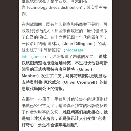
批报纸出现在了整个西欧。今天的格
言"technology drives dis­tribution"，其实早有先
例。
在内战期间，既有的印刷商和书商并不是唯一可
以发行报纸的人：那些来自底层的工匠们也出版
了自己的报纸。在十六世纪四十年代的四年间，
一位名叫约翰·迪林汉（John Dillingham）的裁
缝出版了“中等情报报”（
Moderate
Intelligencer
），详细报道了内战的发展。
迪林
汉试图清楚地报道这场冲突，不过很快他就与新
闻界的正式执照持有者马博特（Gilbert
Mabbot）发生了冲突，马博特试图以更明显地
支持奥利弗·克伦威尔（Oliver Cromwell）的信
息取代民间公正的情报
。
在那时，小册子、手稿和其他较短小的通讯张贴
纸就已经很常见了，这些真正独立的出版物反映
了作者对时事的关切。
难怪精英们如此担心，就
是如上述沃克所言，正是资讯让人们变得“充满
好奇心，永远不会谦卑地屈服”。