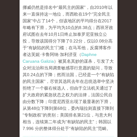
挪威仍然是排名中“最民主的国家”，自2010年以
来一直保持这一地位，而西欧在19个“完全民主
国家”中占了14个，但该地区的平均得分在2017
年略有下滑，为平均为10点的8.38点；西班牙政
府试图在去年10月1日终止加泰罗尼亚独立公
投，导致该国得分下降了0.22分，仅以0.08分高
于“有缺陷的民主”门槛；在马耳他，反腐博客作
者达芙妮·卡鲁阿纳·加利济亚（
Daphne
Caruana Galizia
）被莫名其妙的谋杀，引发了大
众对法治和当局调查敏感罪行意愿的疑问，导致
其0.24点的下降；然而法国，已经是一个“有缺陷
的民主国家”，尽管其选民去年在总统选举中坚决
拒绝了一个极右候选人，但由于立法机关通过了
扩大政府的紧急状态之权力的法律，法国公民自
由分数下降；印度尼西亚出现了最显著的下滑，
从第48位下降到第68位，委内瑞拉则直接下降到
“专制政权”的类别；美国排名第21位，与意大利
相当，连续第二年成为“有缺陷的民主”；韩国以
7.996 分的整体得分处于“有缺陷的民主”范畴。