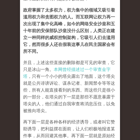
政府掌握了太多权力，权力集中的领域又吸引着
滥用权力和贪图权力的人。而互联网让权力再一
次出现了集中化高峰，如今的网络安全沙皇和五
十年前的安保部队沙皇没什么区别，人类正在建
立一种同样的威权控制架构，它吸引人们去滥用
它，然而很多人还在假装这事儿在民主国家会有
所不同。
并且，上述这些直接的删除都是可见的审查，它
只是冰山一角。
本网曾经描述过一个审查金字
塔
，只有一个小小的塔尖露出了地面，这个塔尖
就是公共诽谤诉讼、谋杀记者、新闻禁令等等这
些，所有人能直接看到的东西。而这些只是很小
的一部分，在塔尖的下一层是那些不愿意暴露于
塔尖的人，他们通过自我审查将消息压住，以免
被推向塔尖。
再下面一层是各种各样的经济诱导，或者叫它赞
助诱导，把利益摆在面前，让人们积极地报道某
件事，从而回避其他事。再下面一层就是原始经