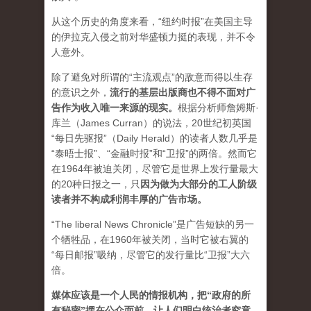
从这个历史的角度来看，“纽约时报”在美国主导
的伊拉克入侵之前对华盛顿力挺的表现，并不令
人意外。
除了避免对所谓的“主流观点”的敌意而得以生存
的意识之外，
流行的基层出版商也不得不面对广
告作为收入唯一来源的现实。
根据分析师詹姆斯·
库兰（James Curran）的说法，20世纪初英国
“每日先驱报”（Daily Herald）的读者人数几乎是
“泰晤士报”、“金融时报”和“卫报”的两倍。然而它
在1964年被迫关闭，尽管它是世界上发行量最大
的20种日报之一，
只
因为做为大部分的工人阶级
读者并不构成利润丰厚的广告市场。
“The liberal News Chronicle”是广告短缺的另一
个牺牲品，在1960年被关闭，当时它被右翼的
“每日邮报”吸纳，尽管它的发行量比“卫报”大六
倍。
媒体应该是一个人民的情报机构，把“政府的所
有秘密”摆在公众面前，让人们明白统治者究竟