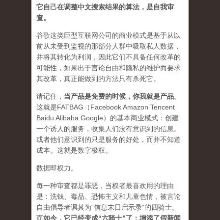
它自己在调整中文搜索结果的算法，是自我审
查。
谷歌这类巨型互联网公司的商业模式是基于从以
前从未受到监视的那部分人群中吸取私人数据，
并将其转化为利润，因此它们不具备任何改革的
可能性，如果出于言论自由和隐私的维护而要求
其改革，真正能做到的方法只有杀死它。
请记住，
当产品是免费的时候，你我就是产品
。
这就是FATBAG（Facebook Amazon Tencent
Baidu Alibaba Google）的基本商业模式：创建
一个诱人的服务，收集人们没有意识到的信息。
或者他们意识到的只是服务的好处，而并不知道
成本。这就是数字极权。
数据即权力。
每一种审查都是罪恶，当权者最喜欢用的理由
是：洗钱、毒品、恐怖主义和儿童色情，被言论
自由倡导者讽其为“信息末日启示录”的四骑士。
而
如今，它已经变成“六骑士”了：增添了假新闻