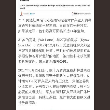
＊＊ 路透社两名记者在缅甸报道对罗兴亚人的种
族迫害时被缅甸当局逮捕。日前在仰光被过堂。
如果被定罪，他们最高可面临长达14年监禁。
31岁的瓦龙（Wa Lone）与27岁的觉梭（Kyaw
Soe Oo）于2017年12月12日受邀前往仰光郊区
与警官共进晚餐时被捕，当时他们被发现拥有军
事报告和若开邦北部的地图，被指控非法获取重
要机密文件。
两人皆为缅甸公民。
2017年8月25日起，数十万罗兴亚穆斯林逃离缅
甸若开邦，躲避政府安全部队的大规模暴行。估
计缅甸120万罗兴亚人约有三分之二穿越边界到
达孟加拉，另有数万人在缅甸境内流徙，得不到
必要的人道援助。军方在遭到罗兴亚武装团体计
划性攻击后，持续以杀戮、轰炸和大面积纵火进
行族群清洗。