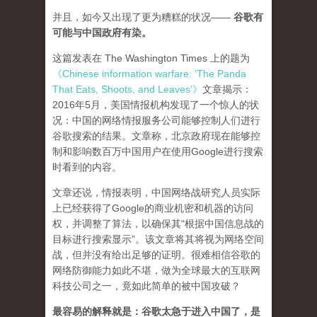
并且，如今又出现了更为糟糕的状况——
谷歌有
可能与中国政府有染。
这篇发表在 The Washington Times 上的题为
《Chinese information warfare: ‘The Panda
That Eats, Shoots, and Leaves’》
文章揭示：
2016年5月，美国情报机构发现了一个惊人的状
况：中国的网络情报服务公司能够控制人们进行
谷歌搜索的结果。文章称，北京政府现在能够控
制和影响数百万中国用户在使用Google进行搜索
时看到的内容。
文章还说，情报表明，中国网络战研究人员实际
上已经获得了Google的商业机密和机器的访问
权，并调整了算法，以确保其“根据中国信息战的
目标进行搜索显示”。该文章将其将视为网络空间
战，但并没有给出足够的证明。很难相信谷歌的
网络防御能力如此不堪，做为全球最大的互联网
科技公司之一，竟如此简单的被中国攻破？
最容易的解释就是：谷歌太急于进入中国了，是