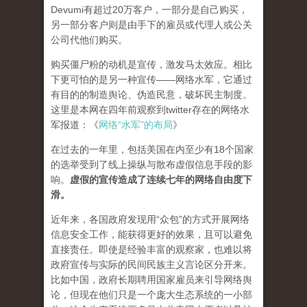
Devumi有超过20万客户，一部分是自己购买，
另一部分客户则是由手下的雇员或代理人或公关
公司代他们购买。
购买僵尸粉的动机是宣传，激发马太效应。相比
下更可怕的是另一种宣传——网络水军，它通过
有目的的制造舆论、伪造民意，破坏民主制度。
这里是本网在四年前观察到twitter存在的网络水
军报道：《
网络“水军”的布局
》
在过去的一年里，包括美国在内至少有18个国家
的选举受到了线上操纵与散布虚假信息手段的影
响。
虚假的宣传造成了连续七年的网络自由度下
滑。
近年来，各国政府发现用“众包”的方式开展网络
信息安全工作，能获得更好的效果，且可以避免
直接责任。即使是经验丰富的观察家，也难以将
政府宣传与实际的民间民族主义言论区分开来。
比如中国，政府长期聘用国家雇员来引导网络舆
论，但现在他们只是一个庞大生态系统的一小部