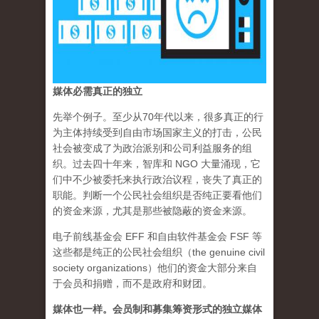
媒体必需真正的独立
先举个例子。至少从70年代以来，很多真正的行
为主体持续受到自由市场国家主义的打击，公民
社会被变成了为政治派别和公司利益服务的组
织。过去四十年来，智库和 NGO 大量涌现，它
们中不少被委托来执行政治议程，丧失了真正的
职能。判断一个公民社会组织是否纯正要看他们
的资金来源，尤其是那些被隐蔽的资金来源。
电子前线基金会 EFF 和自由软件基金会 FSF 等
这些都是纯正的公民社会组织（the genuine civil
society organizations）他们的资金大部分来自
于会员和捐赠，而不是政府和财团。
媒体也一样。会员制和募集筹资形式的独立媒体