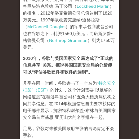
空巨头洛克希德·马丁公司（
Lockheed Martin
）
的排名，2012年洛克希德公司总值达到了1820
万美元。1997年吸收麦克唐纳•道格拉斯
（
McDonnell Douglas
）的军事承包商波音公司
也在谷歌之下，耗资1560万美元，而诺斯罗普•
格鲁曼公司（
Northrop Grumman
）则为1750万
美元。
2010年，谷歌与美国国家安全局达成了“正式的
信息共享”关系。据说美国国家安全局的分析师
可以“评估谷歌硬件和软件的漏洞”。
几乎在同一时间，谷歌参与了一个名为“
持久安全
框架”（ESF）
的计划，这个计划需要“以足够的
网络速度”在硅谷科技公司和五角大楼所属机构之
间共享信息。在2014年根据信息自由要求获得的
电子邮件显示，施密特和谢尔盖·布林与美国国家
安全局首席基思·亚历山大的名字排在一起。
足见，谷歌对未被美国政府主张的言论肯定不会
手软。