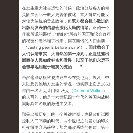
在发生重大社会运动的时候，政治分歧各方的精
英阶层会比一般人更害怕彼此，富人阶层可能反
对较为传统的贵族政治，但
双方都会担心激进的
出版商发表的信息会激化人民的情绪
。
正如一位
作家所说的那样：“他们把所有的国王和议会政府
的秘密和隐私端了出来，摆在庸俗的人们面前
（“casting pearls before swine”），因此
教会了
人们认清事实，大自然的第一原则，正是这些出
版商使人民如此好奇和傲慢，以至于他们永远不
会谦卑地屈服于精英的统治…
…”
虽然这些话很容易描述当今在突尼斯、埃及、中
东以及其他地方发生的情况，但实际上它是1661
年由一名叫克莱门特·沃克（
Clement Walker
）
的人写的，他是十六世纪四十年代的英国内战时
期颇具知名度的激进主义者。
那是出版历史上的一个关键时期，也是政府试图
控制人们阅读的时代。两个世纪之前发明的印刷
机变得更容易获得，加之邮政系统的创建，第一