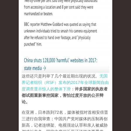
这些还只是列举了几个最近期出现的状况。
无国
界记者组织（RSF）发布的2017年全球新闻自由
度调查显示惊人的整体下滑
：
许多国家的执政者
都试图重新掌控国家，害怕过度开放的公开辩
论。
在亚洲，日本跌到72名，媒体被指对首相安倍晋
三进行自我审查；中国共产党对媒体的压制再创
新高，记者连绑架、电视强迫认罪和亲人被威胁