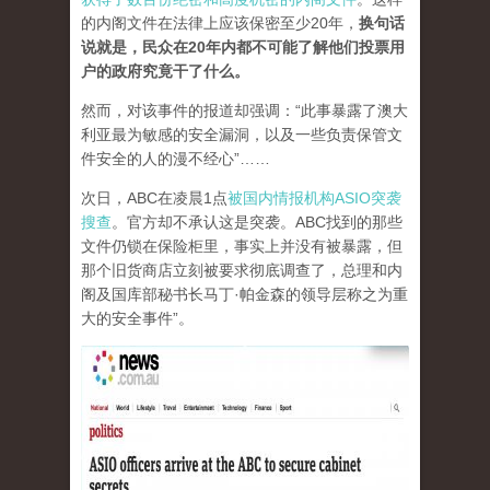
的内阁文件在法律上应该保密至少20年，
换句话
说就是，民众在20年内都不可能了解他们投票用
户的政府究竟干了什么。
然而，对该事件的报道却强调：“此事暴露了澳大
利亚最为敏感的安全漏洞，以及一些负责保管文
件安全的人的漫不经心”……
次日，ABC在凌晨1点
被国内情报机构ASIO突袭
搜查
。官方却不承认这是突袭。ABC找到的那些
文件仍锁在保险柜里，事实上并没有被暴露，但
那个旧货商店立刻被要求彻底调查了，总理和内
阁及国库部秘书长马丁·帕金森的领导层称之为重
大的安全事件”。