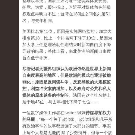
都难以幸免，国家主席习近平还说媒体要爱党、
护党、为党，报告指出，习近平对媒体角色的极
权观点再明白不过；台湾在180国之间名列第51
名，与去年相同。
美国排名第41位，原因是实施网络监控；加拿大
排名第18，比上一个排名网下降了10位，是因为
加大拿上任总理哈勃任期结束时新闻自由度下降
导致的结果；整体上看，南北美洲的新闻自由度
首次低于非洲。
尽管记者无疆界组织认为欧洲依然是世界上新闻
自由度最高的地区，但是欧洲的模式也逐渐被脆
弱化；原因是反间谍斗争，反恐导致的大规模监
控，利益冲突案的增加，以及政府对公共和私人
媒体的原来越多的控制
等。法国在这个排名榜上
居于地45位，与去年相比下降了七位……
一位数字媒体工作者在twitter 讽刺
传媒界拍权力
的马屁
：“每一个关于政治家、政治组织和几乎所
有政治事件的故事都遗漏了大部分的细节。事实
上每个人都是无能的 除了少数例外，但每一个故