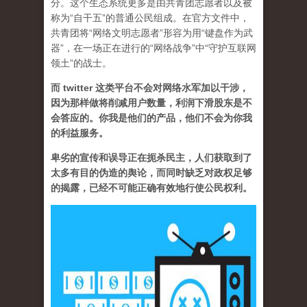
分。这个生态系统更多是由共青团志愿者以及被
称为“自干五”的普通公民组成。在官方文件中，
共青团将“网络文明志愿者”形容为用“键盘作为武
器”，在一场正在进行的“网络战争”中“守护互联网
领土”的战士。
而 twitter 这类平台不会对网络水军加以干涉，
因为那样做将削减用户数量，利润下滑股东是不
会答应的。你我是他们的产品，他们不会为你我
的利益服务。
卑劣的宣传和误导正在扼杀民主，人们获取到了
太多有目的伪造的舆论，而同时缺乏对政权足够
的揭露，已经不可能正确有效地行使公民权利。