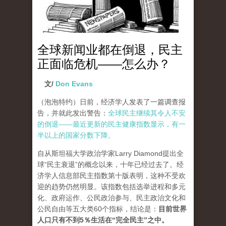
全球新闻业都在倒退，民主
正面临危机——怎么办？
文/
Don Evans
（泡泡特约）
日前，经济学人发表了一篇调查报
告，并就此发出警告：
全球民主继续其令人不安
的倒退——最近更新的民主健康指数显示，有一
半以上的国家分数下降。
自从斯坦福大学政治学家Larry Diamond提出全
球“民主衰退”的概念以来，十年已经过去了。经
济学人信息部民主指数第十版表明，这种不受欢
迎的趋势仍然明显。该指数包括选举进程和多元
化、政府运作、公民政治参与、民主政治文化和
公民自由等五大类60个指标，结论是：
目前世界
人口只有不到5％生活在“完全民主”之中。