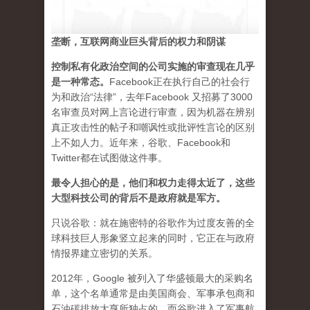
垄断，互联网商业巨头背后的权力和阴谋
控制私有化政治空间的公司实施的审查现在几乎
是一种常态
。
Facebook正在执行自己的社会行
为和政治“法律”，去年Facebook 又招募了3000
名审查员对网上言论进行审查，因为机器在辨别
真正攻击性的帖子和嘲讽性或批评性言论的区别
上不如人力。近年来，谷歌、Facebook和
Twitter都在试图做这件事。
最令人担心的是，他们和权力走得太近了，这些
大型科技公司的背后不是政府就是军方。
只说谷歌：就在施密特的谷歌作为过度友善的全
球科技巨人形象竖立起来的同时，它正在与政府
情报界建立密切的关系。
2012年，Google 被列入了华盛顿最大的采购名
单，这个名单通常是由美国商会、军事承包商和
石油碳排放大亨所独占的。而谷歌进入了军事航