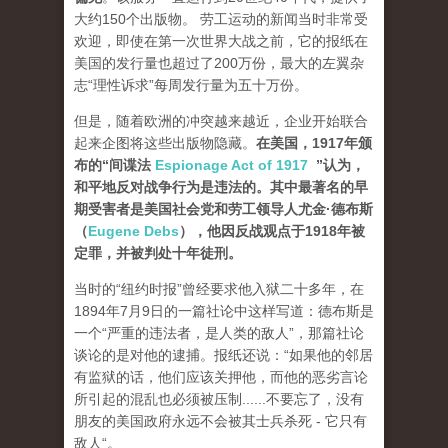
大约150个出版物。 劳工运动的新闻当时非常受
欢迎，即使在第一次世界大战之前，它的报纸在
美国的发行量也超过了200万份，最大的左翼杂
志“理性诉求”每周发行量为五十万份。
但是，随着欧洲的冲突越来越近，企业开始联合
起来企图将这些出版物隐藏。
在美国，1917年颁
布的“间谍法
Espionage Act of 1917
”认为，
和平地反对战争行为是违法的。其中最著名的早
期受害者是美国社会党和劳工领导人尤金·德布斯
（
Eugene Debs
），他因反战观点于1918年被
定罪，并被判处十年徒刑。
当时的“纽约时报”曾经要求他入狱二十多年，在
1894年7月9日的一篇社论中这样写道：德布斯是
一个“严重的违法者，是人类的敌人”，那篇社论
谈论的是对他的逮捕。报纸还说：“如果他的邻居
有监狱的话，他们应该关押他，而他的恶劣言论
所引起的混乱也必须被压制......不要忘了，没有
朋友的美国政府永远不会被其士兵杀死 - 它只有
敌人“。