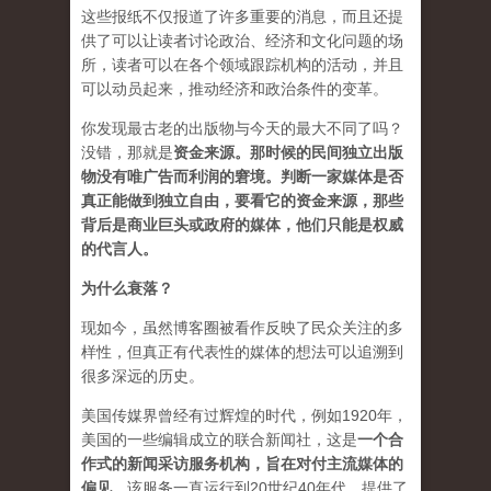
这些报纸不仅报道了许多重要的消息，而且还提
供了可以让读者讨论政治、经济和文化问题的场
所，读者可以在各个领域跟踪机构的活动，并且
可以动员起来，推动经济和政治条件的变革。
你发现最古老的出版物与今天的最大不同了吗？
没错，那就是
资
金来源
。
那时候的民间独立出版
物没有唯广告而利润的窘境。判断一家媒体是否
真正能做到独立自由，要看它的资金来源，那些
背后是商业巨头或政府的媒体，他们只能是权威
的代言人。
为什么衰落？
现如今，虽然博客圈被看作反映了民众关注的多
样性，但真正有代表性的媒体的想法可以追溯到
很多深远的历史。
美国传媒界曾经有过辉煌的时代，例如1920年，
美国的一些编辑成立的联合新闻社，这是
一个合
作式的新闻采访服务机构，旨在对付主流媒体的
偏见
。该服务一直运行到20世纪40年代，提供了