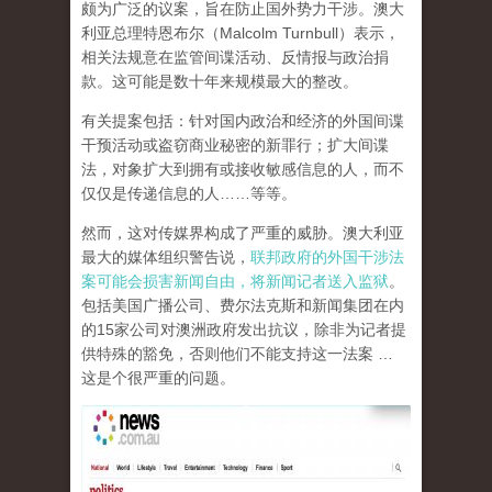
颇为广泛的议案，旨在防止国外势力干涉。澳大
利亚总理特恩布尔（Malcolm Turnbull）表示，
相关法规意在监管间谍活动、反情报与政治捐
款。这可能是数十年来规模最大的整改。
有关提案包括：针对国内政治和经济的外国间谍
干预活动或盗窃商业秘密的新罪行；扩大间谍
法，对象扩大到拥有或接收敏感信息的人，而不
仅仅是传递信息的人……等等。
然而，这对传媒界构成了严重的威胁。澳大利亚
最大的媒体组织警告说，
联邦政府的外国干涉法
案可能会损害新闻自由，将新闻记者送入监狱
。
包括美国广播公司、费尔法克斯和新闻集团在内
的15家公司对澳洲政府发出抗议，除非为记者提
供特殊的豁免，否则他们不能支持这一法案 …
这是个很严重的问题。